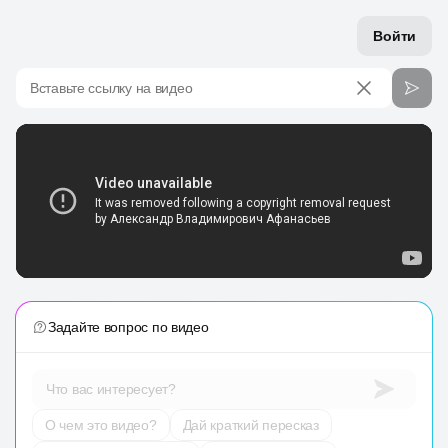
Войти
Вставьте ссылку на видео
Задайте вопрос по видео
Что вас интересует?
О чем это видео?
Дай краткий пересказ