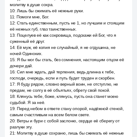
молитву в душе сохра.
10
:
Лишь бы сжимать её нежные руки.
11
:
Помоги мне, Бог.
12
:
Стать единственным, пусть не 1, но лучшим и стоящим
её нежных губ, глаз таинственных.
13
:
Поцелуев её как сокровища, подскажи ей Бог, что я
суженный её друг.
14
:
Её муж, её копия не случайный, я не отдушина, не
ночей Одиноких.
15
:
Я бы мог бы стать, без сомнения, настоящим отцом её
дочери дай.
16
:
Сил мне ждать, дай терпения, ведь длинна к тебе,
господи, очередь, если и путь будет труден и скорбен.
17
:
Я буду рядом, словно верный воин, не отступлю, не
предам, не солгу в её объятьях, обрету свой покой.
18
:
Клянусь тебе, боже, клянусь, пусть она станет моею
судьбой. Я за неё.
19
:
Перед небом в ответе стану опорой, надёжной стеной,
самым счастливым на всем белом свете.
20
:
Ветры и бури с собой заслоню, сердце её сберегу от
разлуки эту.
21
:
Молитву в душе сохраню, лишь бы сжимать её нежные