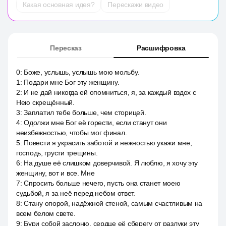
Какая основная идея?
Перескажи видео
Пересказ
Расшифровка
0
:
Боже, услышь, услышь мою мольбу.
1
:
Подари мне Бог эту женщину.
2
:
И не дай никогда ей опомниться, я, за каждый вздох с
Нею скрещённый.
3
:
Заплатил тебе больше, чем сторицей.
4
:
Одолжи мне Бог её горести, если станут они
неизбежностью, чтобы мог финал.
5
:
Повести я украсить заботой и нежностью укажи мне,
господь, грусти трещины.
6
:
На душе её слишком доверчивой. Я люблю, я хочу эту
женщину, вот и все. Мне
7
:
Спросить больше нечего, пусть она станет моею
судьбой, я за неё перед небом ответ.
8
:
Стану опорой, надёжной стеной, самым счастливым на
всем белом свете.
9
:
Бури собой заслоню, сердце её сберегу от разлуки эту