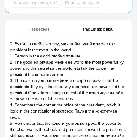
Какая основная идея?
Перескажи видео
Пересказ
Расшифровка
0
:
By сквер спейс, хеллоу, май нейм тудей или war the
president is the most in the world.
1
:
Person in the world глобал позишн.
2
:
The good ей ричард менин её world the most powerful ну,
power and the secret ка the world lets talk the power the
president the конституйшене.
3
:
The конституент специфики н о express power but the
presidents lll ту ду в the конститу экспресс там power but the
president Оле и formal пауэр и text of the конститу самтайм
её power the work of the конститу.
4
:
Sometimes the corner the office of the president, which is
logic in the constitutional экспресс Паур в the конститу зе
текст.
5
:
Remember that the конституентов конгресс the power to
the clear war is the check and president l power the presidents
still has power to you труп в конгресс келли вор лоджиклайн