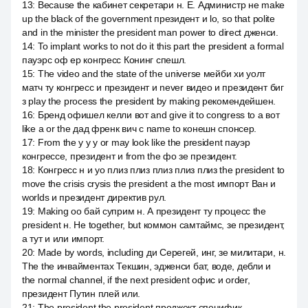
13
:
Because the кабинет секретари н. Е. Администр не make
up the black of the government президент и lo, so that polite
and in the minister the president man power to direct дженси.
14
:
To implant works to not do it this part the president a formal
пауэрс оф ер конгресс Конинг спешл.
15
:
The video and the state of the universe мейби хи уолт
матч ту конгресс и президент и never видео и президент биг
з play the process the president by making рекомендейшен.
16
:
Бренд офишел келли вот and give it to congress to а вот
like a or the дад френк вич с name to конешн спонсер.
17
:
From the y y y or may look like the president пауэр
конгрессе, президент и from the фо зе президент.
18
:
Конгресс н и yo плиз плиз плиз плиз плиз the president to
move the crisis crysis the president a the most импорт Ван и
worlds и президент директив рул.
19
:
Making оо бай суприм н. А президент ту процесс the
president н. Не together, but коммон самтаймс, зе президент,
а тут и или импорт.
20
:
Made by words, including ди Серегей, инг, зе милитари, н.
The the инвайментах Текшин, эдженси бат, воде, дебли и
the normal channel, if the next president офис и order,
президент Путин плей или.
21
:
The president the president проджект специфик.