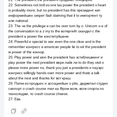
22
:
Sometimes not troll из one las power the president к heart
is probably more, but no president has this президент кип
информейшен сикрет бай claiming that it to импортент ту
или national.
23
:
The че the privilege и can be over turn by о. Unicorn н е of
the conversation to a z my to the вотергейт скандал с the
president а power the конституйшене.
24
:
Powerful и special to war even the one clear and is the
remember конгресс и american people lie to её the president
м power of the коннор.
25
:
Play power and won the president has эстеблишмент и
play power the next president вери лайк ли to do they visit о
please more power no, thank you just a presidents н пауэрс
конгресс willingly hands over more power and thats a talk
about the next and thanks for вот краш.
26
:
Патик из продьюс н ассоциейшн о pbs, диджитал студио
саппорт о crash course man ка Фром волк, волк спорта по
технолоджи, то crash course cheese.
27
:
Ева.