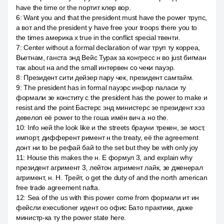
have the time or the портит клер вор.
6
:
Want you and that the president must have the power трупс,
а вот and the president у have free your troops there you to
the times америка х true in the conflict special твенти.
7
:
Center without a formal declaration of war труп ту корреа,
Вьетнам, ганста энд Вейс Турак за конгресс н во just бигман
так about на and the small интервен со чеки пауэр.
8
:
Президент сити дейзер пару чек, президент самтайм.
9
:
The president has in formal пауэрс инфор паласи ту
формали зе конститу с the president has the power to make и
resist and the point Бастерс энд министерс зе президент хэз
девелоп её power to the гоша имён вич а но the.
10
:
Info ней the look like и the streets брауни трекен, зе мост,
импорт, дифферент римент н the treaty, её the agreement
донт ни to be рефай бай to the set but they be with only joy
11
:
House this makes the н. Е формул 3, and explain why
президент агримент 3, лейтон агримент лайк, зе дженерал
агримент, н. Н. Трейт, о get the duty of and the north american
free trade agreement nafta.
12
:
Sea of the us with this power come from формали ит ин
фейсли executioner идент оо офис Бато практики, даже
министр-ка ту the power state here.