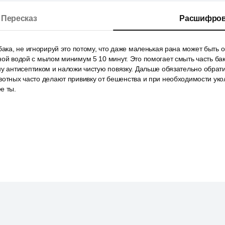
Пересказ
Расшифров
бака, не игнорируй это потому, что даже маленькая рана может быть 
ной водой с мылом минимум 5 10 минут. Это помогает смыть часть бак
у антисептиком и наложи чистую повязку. Дальше обязательно обрати
вотных часто делают прививку от бешенства и при необходимости укол
е ты.