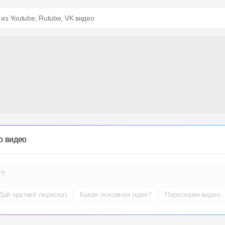
 из Youtube, Rutube, VK видео
о видео
т?
Дай краткий пересказ
Какая основная идея?
Перескажи видео