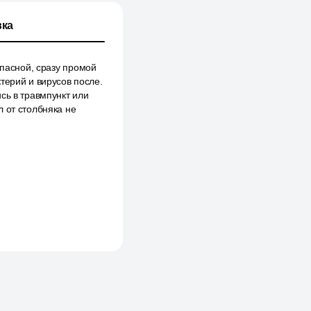
ка
опасной, сразу промой
терий и вирусов после.
сь в травмпункт или
 от столбняка не