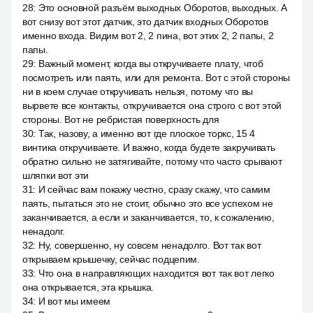
28
:
Это основной разъём выходных Оборотов, выходных. А
вот снизу вот этот датчик, это датчик входных Оборотов
именно входа. Видим вот 2, 2 пина, вот этих 2, 2 папы, 2
папы.
29
:
Важный момент, когда вы откручиваете плату, чтоб
посмотреть или паять, или для ремонта. Вот с этой стороны
ни в коем случае откручивать нельзя, потому что вы
вырвете все контакты, откручивается она строго с вот этой
стороны. Вот не ребристая поверхность для
30
:
Так, назову, а именно вот где плоское торкс, 15 4
винтика откручиваете. И важно, когда будете закручивать
обратно сильно не затягивайте, потому что часто срывают
шляпки вот эти
31
:
И сейчас вам покажу честно, сразу скажу, что самим
паять, пытаться это не стоит, обычно это все успехом не
заканчивается, а если и заканчивается, то, к сожалению,
ненадолг.
32
:
Ну, совершенно, ну совсем ненадолго. Вот так вот
открываем крышечку, сейчас подцепим.
33
:
Что она в направляющих находится вот так вот легко
она открывается, эта крышка.
34
:
И вот мы имеем