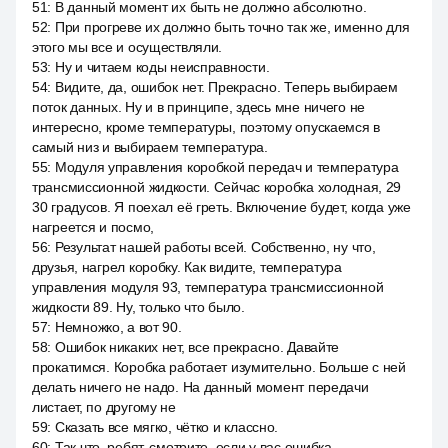
51
:
В данный момент их быть не должно абсолютно.
52
:
При прогреве их должно быть точно так же, именно для
этого мы все и осуществляли.
53
:
Ну и читаем коды неисправности.
54
:
Видите, да, ошибок нет. Прекрасно. Теперь выбираем
поток данных. Ну и в принципе, здесь мне ничего не
интересно, кроме температуры, поэтому опускаемся в
самый низ и выбираем температура.
55
:
Модуля управления коробкой передач и температура
трансмиссионной жидкости. Сейчас коробка холодная, 29
30 градусов. Я поехал её греть. Включение будет, когда уже
нагреется и посмо,
56
:
Результат нашей работы всей. Собственно, ну что,
друзья, нагрел коробку. Как видите, температура
управления модуля 93, температура трансмиссионной
жидкости 89. Ну, только что было.
57
:
Немножко, а вот 90.
58
:
Ошибок никаких нет, все прекрасно. Давайте
прокатимся. Коробка работает изумительно. Больше с ней
делать ничего не надо. На данный момент передачи
листает, по другому не
59
:
Сказать все мягко, чётко и классно.
60
:
Так что, ребят, смотрите, если у вас ошибка