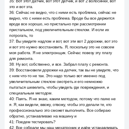
35
:
Вот этот датчик, вот этот датчик, и вот 2 волосинки, вот
это и вот эта.
36
:
Сейчас не видно, что с ними есть проблема, сейчас не
видно, что с ними есть проблема. Вроде бы все держится
вроде все хорошо, но пристально при рассмотрении
пристальном, под увеличительным стеклом. И если их
потрогать, то
37
:
Вы увидите надлом и вот, вот эти вот 2 дорожки, вот это
и вот это нужно восстановить. Я, поскольку это не совсем
моя работа. Я не электронщик. Сейчас повезу эту плату
для ремонта.
38
:
Ну вот, собственно, и все. Забрал плату с ремонта.
39
:
Восстановили дорожки на датчик, так вы не увидите, что
с ним что-то не так. Это надо только вот именно под
увеличительным стеклом смотреть и его немножко
пытаться шевелить, чтобы увидеть где повреждения, и
специальным методом.
40
:
Паять. Я не знаю, каким методом, потому что паяю не
я. Я, как видели, ввожу, отвожу, чтобы это делали те, кто
профессионально это сможет выполнить. Все собираю
обратно, устанавливаю на машину и
41
:
Поедем тестировать?
42
:
Все собрали мы наш мехатроник и идём устанавливать