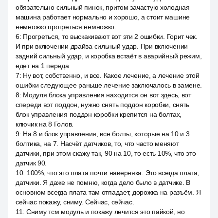
обязательно сильный пинок, притом зачастую холодная
машина работает нормально и хорошо, а стоит машине
немножко прогреться немножко.
6
:
Прогреться, то выскакивают вот эти 2 ошибки. Горит чек.
И при включении драйва сильный удар. При включении
задний сильный удар, и коробка встаёт в аварийный режим,
едет на 1 переда
7
:
Ну вот, собственно, и все. Какое лечение, а лечение этой
ошибки следующее раньше лечение заключалось в замене.
8
:
Модуля блока управления находится он вот здесь, вот
спереди вот поддон, нужно снять поддон коробки, снять
блок управления поддон коробки крепится на болтах,
ключик на 8 Голов.
9
:
На 8 и блок управления, все болты, которые на 10 и 3
болтика, на 7. Насчёт датчиков, то, что часто меняют
датчики, при этом скажу так, 90 на 10, то есть 10%, что это
датчик 90.
10
:
100%, что это плата почти наверняка. Это всегда плата,
датчики. Я даже не помню, когда дело было в датчике. В
основном всегда плата там отпадает, дорожка на разъём. Я
сейчас покажу, сниму. Сейчас, сейчас.
11
:
Сниму тсм модуль и покажу лечится это пайкой, но