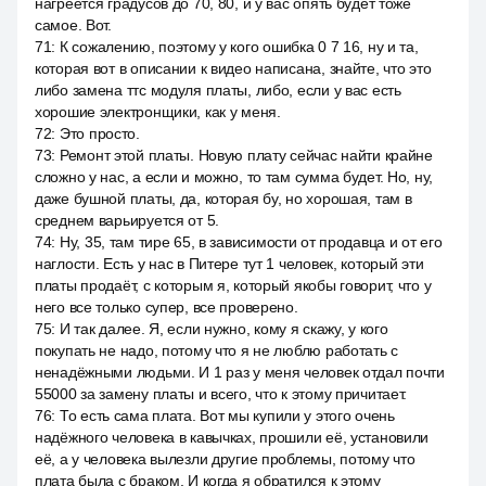
нагреется градусов до 70, 80, и у вас опять будет тоже
самое. Вот.
71
:
К сожалению, поэтому у кого ошибка 0 7 16, ну и та,
которая вот в описании к видео написана, знайте, что это
либо замена ттс модуля платы, либо, если у вас есть
хорошие электронщики, как у меня.
72
:
Это просто.
73
:
Ремонт этой платы. Новую плату сейчас найти крайне
сложно у нас, а если и можно, то там сумма будет. Но, ну,
даже бушной платы, да, которая бу, но хорошая, там в
среднем варьируется от 5.
74
:
Ну, 35, там тире 65, в зависимости от продавца и от его
наглости. Есть у нас в Питере тут 1 человек, который эти
платы продаёт, с которым я, который якобы говорит, что у
него все только супер, все проверено.
75
:
И так далее. Я, если нужно, кому я скажу, у кого
покупать не надо, потому что я не люблю работать с
ненадёжными людьми. И 1 раз у меня человек отдал почти
55000 за замену платы и всего, что к этому причитает.
76
:
То есть сама плата. Вот мы купили у этого очень
надёжного человека в кавычках, прошили её, установили
её, а у человека вылезли другие проблемы, потому что
плата была с браком. И когда я обратился к этому