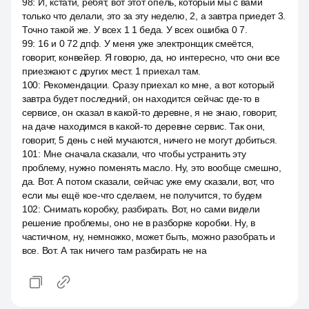
98
:
И, кстати, ребят, вот этот опель, который мы с вами
только что делали, это за эту неделю, 2, а завтра приедет 3.
Точно такой же. У всех 1 1 беда. У всех ошибка 0 7.
99
:
16 и 0 72 дпф. У меня уже электронщик смеётся,
говорит, конвейер. Я говорю, да, но интересно, что они все
приезжают с других мест. 1 приехал там.
100
:
Рекомендации. Сразу приехал ко мне, а вот который
завтра будет последний, он находится сейчас где-то в
сервисе, он сказал в какой-то деревне, я не знаю, говорит,
на даче находимся в какой-то деревне сервис. Так они,
говорит, 5 день с ней мучаются, ничего не могут добиться.
101
:
Мне сначала сказали, что чтобы устранить эту
проблему, нужно поменять масло. Ну, это вообще смешно,
да. Вот. А потом сказали, сейчас уже ему сказали, вот, что
если мы ещё кое-что сделаем, не получится, то будем
102
:
Снимать коробку, разбирать. Вот, но сами видели
решение проблемы, оно не в разборке коробки. Ну, в
частичном, ну, немножко, может быть, можно разобрать и
все. Вот. А так ничего там разбирать не на