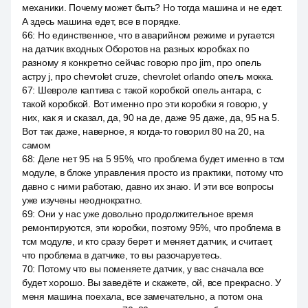
механики. Почему может быть? Но тогда машина и не едет.
А здесь машина едет, все в порядке.
66
:
Но единственное, что в аварийном режиме и ругается
на датчик входных Оборотов на разных коробках по
разному я конкретно сейчас говорю про jim, про опель
астру j, про chevrolet cruze, chevrolet orlando опель мокка.
67
:
Шевроле каптива с такой коробкой опель антара, с
такой коробкой. Вот именно про эти коробки я говорю, у
них, как я и сказал, да, 90 на де, даже 95 даже, да, 95 на 5.
Вот так даже, наверное, я когда-то говорил 80 на 20, на
самом
68
:
Деле нет 95 на 5 95%, что проблема будет именно в тсм
модуле, в блоке управления просто из практики, потому что
давно с ними работаю, давно их знаю. И эти все вопросы
уже изучены неоднократно.
69
:
Они у нас уже довольно продолжительное время
ремонтируются, эти коробки, поэтому 95%, что проблема в
тсм модуле, и кто сразу берет и меняет датчик, и считает,
что проблема в датчике, то вы разочаруетесь.
70
:
Потому что вы поменяете датчик, у вас сначала все
будет хорошо. Вы заведёте и скажете, ой, все прекрасно. У
меня машина поехала, все замечательно, а потом она