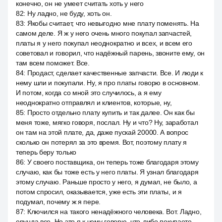
конечно, он не умеет считать хоть у него
82
:
Ну ладно, не буду, хоть он.
83
:
Якобы считает, что невыгодно мне плату поменять. На
самом деле. Я ж у него очень много покупал запчастей,
платы я у него покупал неоднократно и всех, и всем его
советовал и говорил, что надёжный парень, звоните ему, он
там всем поможет. Все.
84
:
Продаст, сделает качественные запчасти. Все. И люди к
нему шли и покупали. Ну, я про платы говорю в основном.
И потом, когда со мной это случилось, а я ему
неоднократно отправлял и клиентов, которые, ну,
85
:
Просто отдельно плату купить и так далее. Он как бы
меня тоже, мягко говоря, послал. Ну и что? Ну, заработал
он там на этой плате, да, даже пускай 20000. А вопрос
сколько он потерял за это время. Вот, поэтому плату я
теперь беру только
86
:
У своего поставщика, он теперь тоже благодаря этому
случаю, как бы тоже есть у него платы. Я узнал благодаря
этому случаю. Раньше просто у него, я думал, не было, а
потом спросил, оказывается, уже есть эти платы, и я
подумал, почему ж я пере.
87
:
Ключился на такого ненадёжного человека. Вот. Ладно,
ерунда все. Но это я к чему говорю, что-либо покупаете