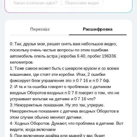
Какая основная идея?
Перескажи видео
Пересказ
Расшифровка
0
:
Так, друзья мои, решил снять вам небольшое видео,
поскольку очень частые вопросы по этим ошибкам
автомобиль опель астра j коробка 6 40, пробег 196336
километров.
1
:
Тоже самое может быть с шевроле крузом и со всеми
машинами, где стоят эти коробки. Итак, 2 ошибки
фиксирует блок управления это п 0 7 16 и п 0 7 бф.
2
:
И та и та ошибка говорят о проблемах с датчиком
входных Оборотов входных п 0 7 б говорит о том, что не
устраивает вольтаж на датчике и 0 7 16 что?
3
:
Некорректные показания. Ну это так, утрирую.
Некорректные показания с датчика входных Оборотов в
этом случае обычно меняют датчики.
4
:
Ходных Оборотов. Думают, что проблема в датчике. Вот
видите, когда включаем
5
:
При включении драйва или задней у вас будет