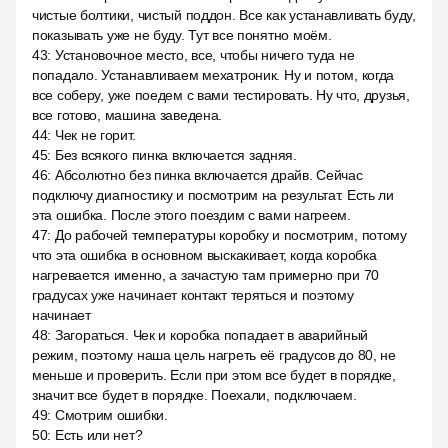
чистые болтики, чистый поддон. Все как устанавливать буду,
показывать уже не буду. Тут все понятно моём.
43
:
Установочное место, все, чтобы ничего туда не
попадало. Устанавливаем мехатроник. Ну и потом, когда
все соберу, уже поедем с вами тестировать. Ну что, друзья,
все готово, машина заведена.
44
:
Чек не горит.
45
:
Без всякого пинка включается задняя.
46
:
Абсолютно без пинка включается драйв. Сейчас
подключу диагностику и посмотрим на результат. Есть ли
эта ошибка. После этого поездим с вами нагреем.
47
:
До рабочей температуры коробку и посмотрим, потому
что эта ошибка в основном выскакивает, когда коробка
нагревается именно, а зачастую там примерно при 70
градусах уже начинает контакт теряться и поэтому
начинает
48
:
Загораться. Чек и коробка попадает в аварийный
режим, поэтому наша цель нагреть её градусов до 80, не
меньше и проверить. Если при этом все будет в порядке,
значит все будет в порядке. Поехали, подключаем.
49
:
Смотрим ошибки.
50
:
Есть или нет?