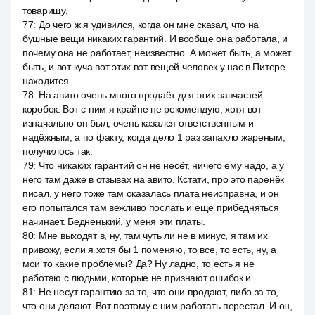
товарищу,
77
:
До чего ж я удивился, когда он мне сказал, что на
бушные вещи никаких гарантий. И вообще она работала, и
почему она не работает, неизвестно. А может быть, а может
быть, и вот куча вот этих вот вещей человек у нас в Питере
находится.
78
:
На авито очень много продаёт для этих запчастей
коробок. Вот с ним я крайне не рекомендую, хотя вот
изначально он был, очень казался ответственным и
надёжным, а по факту, когда дело 1 раз запахло жареным,
получилось так.
79
:
Что никаких гарантий он не несёт, ничего ему надо, а у
него там даже в отзывах на авито. Кстати, про это паренёк
писал, у него тоже там оказалась плата неисправна, и он
его попытался там вежливо послать и ещё прибедняться
начинает. Бедненький, у меня эти платы.
80
:
Мне выходят в, ну, там чуть ли не в минус, я там их
привожу, если я хотя бы 1 поменяю, то все, то есть, ну, а
мои то какие проблемы? Да? Ну ладно, то есть я не
работаю с людьми, которые не признают ошибок и
81
:
Не несут гарантию за то, что они продают, либо за то,
что они делают. Вот поэтому с ним работать перестал. И он,