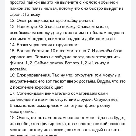
простой пайкой вы это не вылечите с кислотой обычной
пайкой это паять нельзя, потому что оно быстро выйдет из
строя. Я отвожу
12
:
Электронщикам, которые пайку делают.
13
:
Надёжную. Сейчас все покажу. Сливаем масло,
освобождаем сверху доступ к вот этим вот болтам поддона
и снимаем поддон, снимаем поддон и добираемся до
14
:
Блока управления откручиваем.
15
:
Вот эти болты на 10 и вот эти вот на 7. И достаём блок
управления. Только не забудьте перед этим отсоединить
фишки. 1, 2. Сейчас покажу. Вот это 1, 2 и 1 снизу и
достаём.
16
:
Блок управления. Так, ну что, открутили тсм модуль и
аккуратненько его вот так вот вверх достаём. Видим, что это
2 поколение коробки с цвет.
17
:
Соленоидами внимательно осматриваем сами
соленоиды на наличие отсутствие стружки. Стружки нет.
Внимательно осматриваем вот эту вот фильтр сетку
мехатроника.
18
:
Очень, очень важное замечание от меня. Для вас будет,
что вообще эта фильтр сетка, она является сеткой разового
монтажа, потому что каждая, вот это вот каждый вот этот
вот канал, он, как видите,