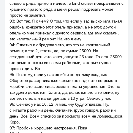
с левого ряда прямо и налево, а land cruiser поворачивает с
крайнего правого ряда и меня решил подрезать может
просто не заметил.
93
:
Вот так. Я о чем? О том, что если у вас выскочила такая
ошибка, конкретно этот опель приехал, а не этот, другой
опель ко мне приехал с другого сервиса, где ему сказали,
это капитальный ремонт. На что я ему
94
:
Ответил и обрадовал его, что это не капитальный
ремонт, а это 2, кстати, да, по сумме 25000. На
сегодняшний день это конец августа 23 года. То есть 25000
это ремонт платы со всеми работами, которые нужно
производить. Вот.
95
:
Поэтому, если у вас ошибки по датчику входных
Оборотов расстраиваться сильно не надо, это не ремонт
коробки, это всего лишь ремонт платы управления. Это не
так долго делается. Кстати, да, делается это в течение, ну
вот этот опель я начал делать в 10 утра. Сейчас у нас
96
:
Сейчас у нас 16, 12, я машину буду отдавать. Ну,
считайте рабочий день, считайте, грубо говоря, рабочий
день. Все. Всем спасибо за просмотр всем не ломающихся,
Коро.
97
:
Пробок и хорошего настроения. Пока