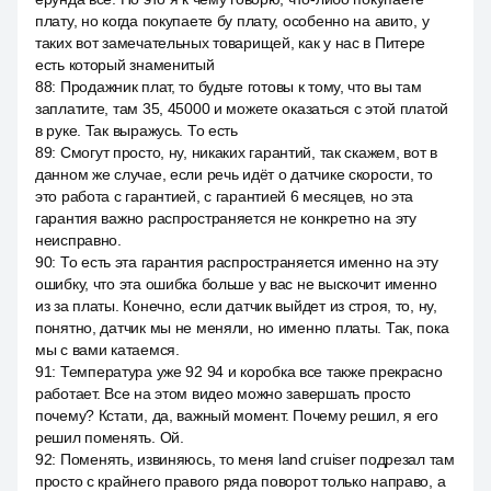
плату, но когда покупаете бу плату, особенно на авито, у
таких вот замечательных товарищей, как у нас в Питере
есть который знаменитый
88
:
Продажник плат, то будьте готовы к тому, что вы там
заплатите, там 35, 45000 и можете оказаться с этой платой
в руке. Так выражусь. То есть
89
:
Смогут просто, ну, никаких гарантий, так скажем, вот в
данном же случае, если речь идёт о датчике скорости, то
это работа с гарантией, с гарантией 6 месяцев, но эта
гарантия важно распространяется не конкретно на эту
неисправно.
90
:
То есть эта гарантия распространяется именно на эту
ошибку, что эта ошибка больше у вас не выскочит именно
из за платы. Конечно, если датчик выйдет из строя, то, ну,
понятно, датчик мы не меняли, но именно платы. Так, пока
мы с вами катаемся.
91
:
Температура уже 92 94 и коробка все также прекрасно
работает. Все на этом видео можно завершать просто
почему? Кстати, да, важный момент. Почему решил, я его
решил поменять. Ой.
92
:
Поменять, извиняюсь, то меня land cruiser подрезал там
просто с крайнего правого ряда поворот только направо, а