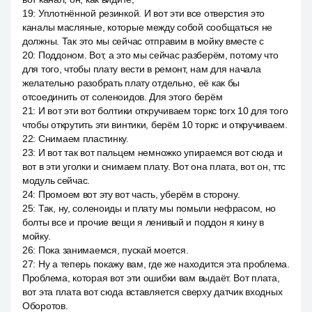
19
:
Уплотнённой резинкой. И вот эти все отверстия это
каналы масляные, которые между собой сообщаться не
должны. Так это мы сейчас отправим в мойку вместе с
20
:
Поддоном. Вот, а это мы сейчас разберём, потому что
для того, чтобы плату вести в ремонт, нам для начала
желательно разобрать плату отдельно, её как бы
отсоединить от соленоидов. Для этого берём
21
:
И вот эти вот болтики откручиваем торкс torx 10 для того
чтобы открутить эти винтики, берём 10 торкс и откручиваем.
22
:
Снимаем пластинку.
23
:
И вот так вот пальцем немножко упираемся вот сюда и
вот в эти уголки и снимаем плату. Вот она плата, вот он, ттс
модуль сейчас.
24
:
Промоем вот эту вот часть, уберём в сторону.
25
:
Так, ну, соленоиды и плату мы помыли нефрасом, но
болты все и прочие вещи я ленивый и поддон я кину в
мойку.
26
:
Пока занимаемся, пускай моется.
27
:
Ну а теперь покажу вам, где же находится эта проблема.
Проблема, которая вот эти ошибки вам выдаёт. Вот плата,
вот эта плата вот сюда вставляется сверху датчик входных
Оборотов.