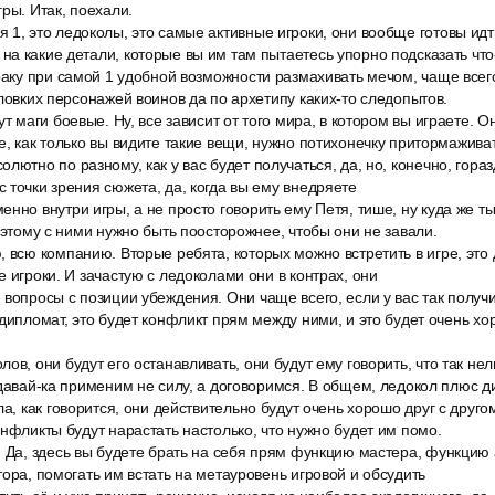
ры. Итак, поехали.
 1, это ледоколы, это самые активные игроки, они вообще готовы идт
а какие детали, которые вы им там пытаетесь упорно подсказать что-
драку при самой 1 удобной возможности размахивать мечом, чаще все
 ловких персонажей воинов да по архетипу каких-то следопытов.
т маги боевые. Ну, все зависит от того мира, в котором вы играете. О
е, как только вы видите такие вещи, нужно потихонечку притормаживат
лютно по разному, как у вас будет получаться, да, но, конечно, гораз
 точки зрения сюжета, да, когда вы ему внедряете
нно внутри игры, а не просто говорить ему Петя, тише, ну куда же 
поэтому с ними нужно быть поосторожнее, чтобы они не завали.
, всю компанию. Вторые ребята, которых можно встретить в игре, эт
е игроки. И зачастую с ледоколами они в контрах, они
вопросы с позиции убеждения. Они чаще всего, если у вас так получит
 дипломат, это будет конфликт прям между ними, и это будет очень х
ов, они будут его останавливать, они будут ему говорить, что так не
 давай-ка применим не силу, а договоримся. В общем, ледокол плюс д
ла, как говорится, они действительно будут очень хорошо друг с друго
онфликты будут нарастать настолько, что нужно будет им помо.
. Да, здесь вы будете брать на себя прям функцию мастера, функцию 
тора, помогать им встать на метауровень игровой и обсудить