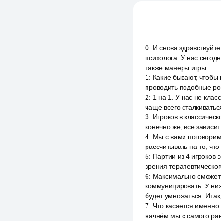
0
:
И снова здравствуйт
психолога. У нас сегод
также манеры игры.
1
:
Какие бывают, чтобы 
проводить подобные рол
2
:
1 на 1. У нас не клас
чаще всего сталкиватьс
3
:
Игроков в классическо
конечно же, все зависи
4
:
Мы с вами поговорим 
рассчитывать на то, чт
5
:
Партии из 4 игроков 
зрения терапевтического
6
:
Максимально сможете 
коммуницировать. У них
будет умножаться. Итак
7
:
Что касается именно 
начнём мы с самого ранн