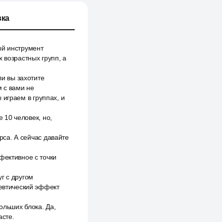
ка
ый инструмент
 возрастных групп, а
ли вы захотите
м с вами не
ы играем в группах, и
е 10 человек, но,
урса. А сейчас давайте
фективное с точки
г с другом
певтический эффект
ольших блока. Да,
асте.