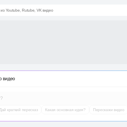
 из Youtube, Rutube, VK видео
о видео
т?
Дай краткий пересказ
Какая основная идея?
Перескажи видео