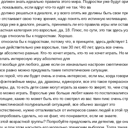
должен знать идеально правила этого мира. Подростки уже будут ори
 показывать, если вдруг что-то идёт не так. Что ва
ь должно решаться в диалоге, и у всего опять же должны быть свои при
е отстаивает свою точку зрения, надо понять его истинную мотивацию
тогда уже в диалоге, решить, принимать ли его правила игры или оста
астная категория это взрослые, да, 18. Плюс, по сути, это так здесь у
года относила бы к подросткам. Хорошо.
 относила бы к подросткам, потому что, в принципе, здесь действует 1
ые действительно уже взрослые, там 30 лет, 40 лет, здесь все очень
 абсолютно разные. Кто-то хочет играть, кто-то не хочет играть. Но 
делать интересную игру абсолютно для
т вообще для любого, даже если он изначально настроен скептически,
, все равно можно придумать такие гипотетические ситуации.
их герой, что им будет очень и очень интересно, если мы, когда гово
 фэнтезийные миры, да, драконы, единороги, все это такое прекрасно
ры, да, то есть дети сами могут играть за каких-то зверят, то, чем с
что можно играть. Взрослые уже больше любят какие-то постапокалипси
ящие, какие-то может быть кто-то смотрел из вас твин пикс очень стр
лумистической полуреальной ситуацией, все обычно заходит это
естественно, нужно отталкиваться от интересов самих людей в этой гр
пробовать сделать, но не факт, что понравится, если не знаете.
этой возрастной группы? Попробуйте предложить им детектив, где он
ку, и при этом насытить его морально этическим выбором. Тогда такая 