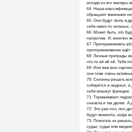
исходя из его манеры иг
64
:
Наша классификация
обращают внимания ни н
65
:
Они будут лезть в 
себе каких-то сильных,
66
:
Может быть, это буду
напролом. И, конечно ж
67
:
Притормаживать абсо
притормаживание идёт с
68
:
Личные преграды име
что-то ай яй яй. Тебе 
69
:
Или вам всю партию
они тоже очень активны
70
:
Склонны решать все 
соберётся и ледокол, и
себя возьмут функцию
71
:
Тормаживает ледокол
сначала и так далее. А
72
:
Это уже пол, пол де
будут моменты, когда к
73
:
Помогать их решать
судьи, судьи или медиа