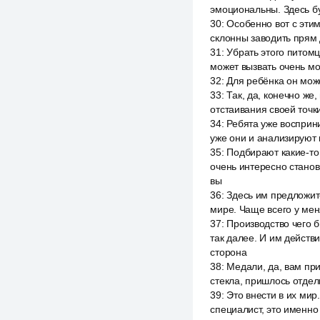
эмоциональны. Здесь бу
30
:
Особенно вот с эти
склонны заводить прям 
31
:
Убрать этого питомц
может вызвать очень м
32
:
Для ребёнка он мож
33
:
Так, да, конечно же,
отстаивания своей точк
34
:
Ребята уже восприни
уже они и анализируют 
35
:
Подбирают какие-то
очень интересно станови
вы
36
:
Здесь им предложит
мире. Чаще всего у мен
37
:
Производство чего б
так далее. И им действи
сторона
38
:
Медали, да, вам при
стекла, пришлось отдел
39
:
Это внести в их мир.
специалист, это именно