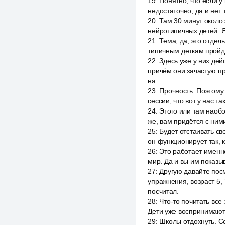
19
:
Понятно, что если у
недостаточно, да и нет
20
:
Там 30 минут около 
нейротипичных детей. Я
21
:
Тема, да, это отдел
типичным деткам пройдё
22
:
Здесь уже у них де
причём они зачастую пр
на
23
:
Прочность. Поэтому 
сессии, что вот у нас та
24
:
Этого или там наобо
же, вам придётся с ними
25
:
Будет отстаивать св
он функционирует так, 
26
:
Это работает именно 
мир. Да и вы им показыв
27
:
Другую давайте пос
упражнения, возраст 5, 
посчитал.
28
:
Что-то почитать все
Дети уже воспринимают и
29
:
Школы отдохнуть. Со