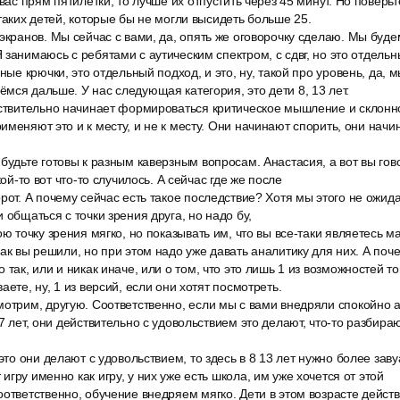
 вас прям пятилетки, то лучше их отпустить через 45 минут. Но поверьт
 таких детей, которые бы не могли высидеть больше 25.
экранов. Мы сейчас с вами, да, опять же оговорочку сделаю. Мы буде
 занимаюсь с ребятами с аутическим спектром, с сдвг, но это отдель
ьные крючки, это отдельный подход, и это, ну, такой про уровень, да, 
мся дальше. У нас следующая категория, это дети 8, 13 лет.
йствительно начинает формироваться критическое мышление и склоннос
именяют это и к месту, и не к месту. Они начинают спорить, они нач
будьте готовы к разным каверзным вопросам. Анастасия, а вот вы го
кой-то вот что-то случилось. А сейчас где же после
рот. А почему сейчас есть такое последствие? Хотя мы этого не ожида
 общаться с точки зрения друга, но надо бу,
ою точку зрения мягко, но показывать им, что вы все-таки являетесь м
как вы решили, но при этом надо уже давать аналитику для них. А поч
так, или и никак иначе, или о том, что это лишь 1 из возможностей тог
аете, ну, 1 из версий, если они хотят посмотреть.
мотрим, другую. Соответственно, если мы с вами внедряли спокойно
7 лет, они действительно с удовольствием это делают, что-то разбираю
 это они делают с удовольствием, то здесь в 8 13 лет нужно более зав
гру именно как игру, у них уже есть школа, им уже хочется от этой
ответственно, обучение внедряем мягко. Дети в этом возрасте дейст