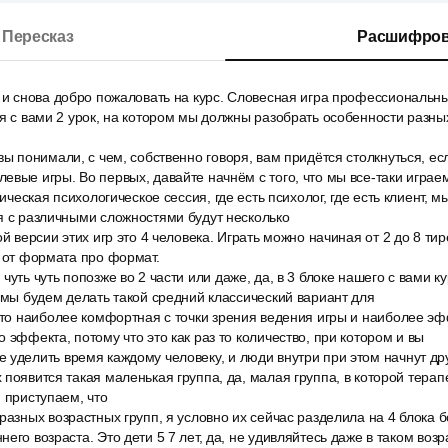
Пересказ
Расшифров
е и снова добро пожаловать на курс. Словесная игра профессиональн
ня с вами 2 урок, на котором мы должны разобрать особенности разных
вы понимали, с чем, собственно говоря, вам придётся столкнуться, ес
евые игры. Во первых, давайте начнём с того, что мы все-таки играе
сическая психологическое сессия, где есть психолог, где есть клиент, м
я с различными сложностями будут несколько
й версии этих игр это 4 человека. Играть можно начиная от 2 до 8 тир
т от формата про формат.
чуть чуть попозже во 2 части или даже, да, в 3 блоке нашего с вами к
о мы будем делать такой средний классический вариант для
это наиболее комфортная с точки зрения ведения игры и наиболее эф
 эффекта, потому что это как раз то количество, при котором и вы
уделить время каждому человеку, и люди внутри при этом начнут дру
 появится такая маленькая группа, да, малая группа, в которой тера
, приступаем, что
разных возрастных групп, я условно их сейчас разделила на 4 блока б
его возраста. Это дети 5 7 лет, да, не удивляйтесь даже в таком возр