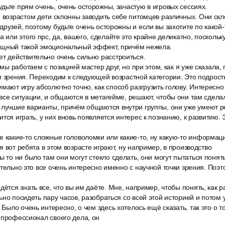
дьте прям очень, очень осторожны, зачастую в игровых сессиях.
м возрастом дети склонны заводить себе питомцев различных. Они ск
друзей, поэтому будьте очень осторожны и если вы захотите по какой
а или этого npc, да, вашего, сделайте это крайне деликатно, поскольк
ощный такой эмоциональный эффект, причём нежела.
ет действительно очень сильно расстроиться.
 мы работаем с позицией мастер друг, но при этом, как я уже сказала, 
и зрения. Переходим к следующей возрастной категории. Это подростки
мают игру абсолютно точно, как способ разгрузить голову. Интересно
все ситуации, и общаются в метагейме, решают, чтобы они там сдела
 лучшие варианты, причём общаются внутри группы, они уже умеют р
тся играть, у них вновь появляется интерес к познанию, к развитию. 
е какие-то сложные головоломки или какие-то, ну какую-то информ
я вот ребята в этом возрасте играют, ну например, в производство
ы то ни было там они могут стекло сделать, они могут пытаться понят
тельно это все очень интересно именно с научной точки зрения. Поэто
дётся знать все, что вы им даёте. Мне, например, чтобы понять, как 
ьно посидеть пару часов, разобраться со всей этой историей и потом 
 Было очень интересно, о чем здесь хотелось ещё сказать, так это о т
 профессионал своего дела, он