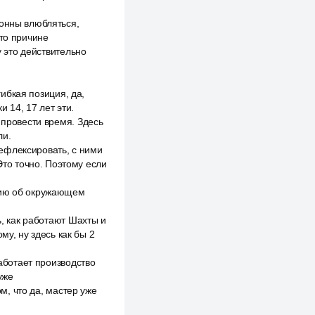
лонны влюбляться,
-то причине
у это действительно
гибкая позиция, да,
 14, 17 лет эти.
 провести время. Здесь
ли.
ефлексировать, с ними
Это точно. Поэтому если
ацию об окружающем
ь, как работают Шахты и
му, ну здесь как бы 2
работает производство
уже
ом, что да, мастер уже