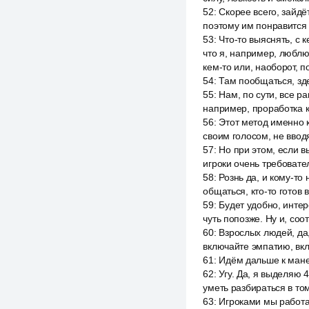
52
:
Скорее всего, зайдё
поэтому им понравится 
53
:
Что-то выяснять, с 
что я, например, люблю
кем-то или, наоборот, п
54
:
Там пообщаться, зде
55
:
Нам, по сути, все ра
например, проработка к
56
:
Этот метод именно к
своим голосом, не вводя
57
:
Но при этом, если в
игроки очень требовате
58
:
Рознь да, и кому-то 
общаться, кто-то готов
59
:
Будет удобно, интер
чуть попозже. Ну и, со
60
:
Взрослых людей, да, 
включайте эмпатию, вкл
61
:
Идём дальше к мане
62
:
Угу. Да, я выделяю
уметь разбираться в то
63
:
Игроками мы работае