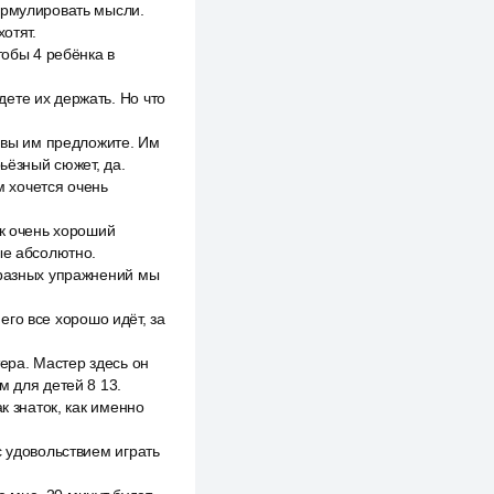
ормулировать мысли.
отят.
тобы 4 ребёнка в
ете их держать. Но что
е вы им предложите. Им
ьёзный сюжет, да.
м хочется очень
ак очень хороший
ые абсолютно.
 разных упражнений мы
него все хорошо идёт, за
ера. Мастер здесь он
м для детей 8 13.
к знаток, как именно
с удовольствием играть