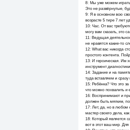
8
:
Мы уже можем играть
Это не развёрнутые, бу
9
:
Я в основном всю сво
возрасте 5 тире 7 лет у
10
:
Час. От вас требую
могу вам сказать, это с
11
:
Ведущая деятельност
не нравятся какие-то с
12
:
What вас никогда ст
простого контента. Пойд
13
:
И героическая. Им х
инструмент диагностики
14
:
Задание и на памят
туда вставляем и сразу
15
:
Ребёнка? Что это за 
что можно похвалить и е
16
:
Воспринимают и при
должен быть мягким, по
17
:
Лет, да, но в любом
мастер своего дела, как
18
:
Который является са
вот в этот ваш мир. Для