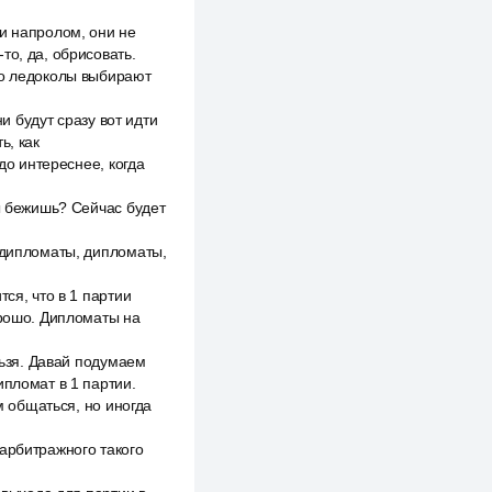
и напролом, они не
то, да, обрисовать.
го ледоколы выбирают
ни будут сразу вот идти
ь, как
до интереснее, когда
ты бежишь? Сейчас будет
о дипломаты, дипломаты,
ся, что в 1 партии
орошо. Дипломаты на
льзя. Давай подумаем
ипломат в 1 партии.
м общаться, но иногда
арбитражного такого