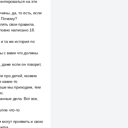
ентироваться на эти
чины, да, то есть, если
. Почему?
влять свои правила.
словно написано 18.
 и та же история по
мы с вами что должны
 даже если он говорит,
рим про детей, можем
е какие-то
тарше мы приходим, тем
с.
анные дела. Вот все,
уппе что-то
и могут проявить и свою
игра.