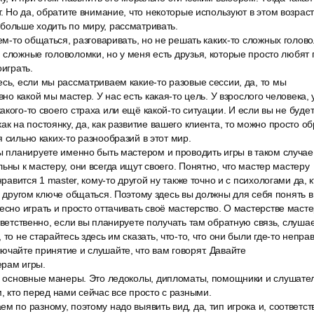
т. Но да, обратите внимание, что некоторые используют в этом возраст
больше ходить по миру, рассматривать.
кем-то общаться, разговаривать, но не решать каких-то сложных голово
 сложные головоломки, но у меня есть друзья, которые просто любят 
оиграть.
сь, если мы рассматриваем какие-то разовые сессии, да, то мы
вно какой мы мастер. У нас есть какая-то цель. У взрослого человека, 
акого-то своего страха или ещё какой-то ситуации. И если вы не буде
ак на постоянку, да, как развитие вашего клиента, то можно просто о
 сильно каких-то разнообразий в этот мир.
ы планируете именно быть мастером и проводить игры в таком случае 
льны к мастеру, они всегда ищут своего. Понятно, что мастер мастеру
нравится 1 master, кому-то другой ну также точно и с психологами да, к
 в другом ключе общаться. Поэтому здесь вы должны для себя понять 
есно играть и просто оттачивать своё мастерство. О мастерстве маст
ответственно, если вы планируете получать там обратную связь, слуша
то не старайтесь здесь им сказать, что-то, что они были где-то непра
ючайте принятие и слушайте, что вам говорят. Давайте
рам игры.
 4 основные манеры. Это ледоколы, дипломаты, помощники и слушател
м, кто перед нами сейчас все просто с разными.
м по разному, поэтому надо выявить вид, да, тип игрока и, соответст