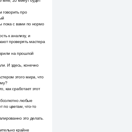
е мне, 20 минут будет
м говорить про
ный
мы пока с вами по нормо
ть к анализу, и
инают проверять мастера
ворили на прошлой
ли. И здесь, конечно
астером этого мира, что
ему?
о, как сработает этот
 абсолютно любые
т по цветам, что-то
уалированно это делать.
вительно крайне