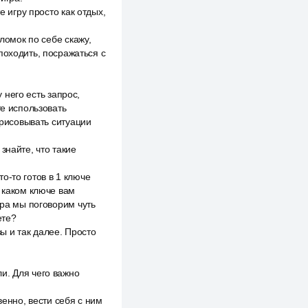
е игру просто как отдых,
ломок по себе скажу,
походить, посражаться с
у него есть запрос,
те использовать
брисовывать ситуации
знайте, что такие
то-то готов в 1 ключе
в каком ключе вам
ера мы поговорим чуть
ете?
вы и так далее. Просто
и. Для чего важно
венно, вести себя с ним