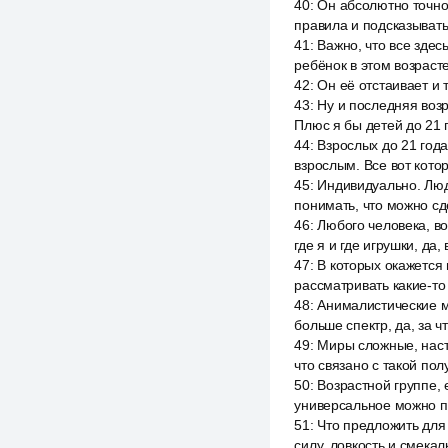
40
:
Он абсолютно точно 
правила и подсказывать,
41
:
Важно, что все здес
ребёнок в этом возраст
42
:
Он её отстаивает и 
43
:
Ну и последняя возр
Плюс я бы детей до 21 
44
:
Взрослых до 21 года
взрослым. Все вот котор
45
:
Индивидуально. Люди
понимать, что можно с
46
:
Любого человека, во
где я и где игрушки, да
47
:
В которых окажется 
рассматривать какие-то
48
:
Анималистические ми
больше спектр, да, за 
49
:
Миры сложные, насто
что связано с такой по
50
:
Возрастной группе, 
универсальное можно по
51
:
Что предложить для 
силу, ловкость и смекал