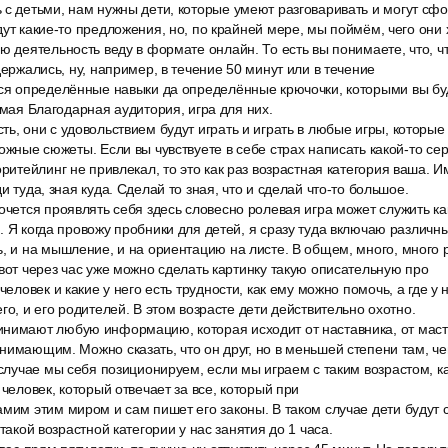
 с детьми, нам нужны дети, которые умеют разговаривать и могут сф
дут какие-то предложения, но, по крайней мере, мы поймём, чего они х
ю деятельность веду в формате онлайн. То есть вы понимаете, что, ч
держались, ну, например, в течение 50 минут или в течение
тся определённые навыки да определённые крючочки, которыми вы буд
амая Благодарная аудитория, игра для них.
ь, они с удовольствием будут играть и играть в любые игры, которы
ложные сюжеты. Если вы чувствуете в себе страх написать какой-то сер
оритейлинг не привлекал, то это как раз возрастная категория ваша. И
и туда, зная куда. Сделай то зная, что и сделай что-то большое.
очется проявлять себя здесь словесно ролевая игра может служить к
. Я когда провожу пробники для детей, я сразу туда включаю различн
ь, и на мышление, и на ориентацию на листе. В общем, много, много
 вот через час уже можно сделать картинку такую описательную про
человек и какие у него есть трудности, как ему можно помочь, а где у 
го, и его родителей. В этом возрасте дети действительно охотно.
нимают любую информацию, которая исходит от наставника, от маст
нимающим. Можно сказать, что он друг, но в меньшей степени там, че
 случае мы себя позиционируем, если мы играем с таким возрастом, ка
 человек, который отвечает за все, который при
мим этим миром и сам пишет его законы. В таком случае дети будут 
 такой возрастной категории у нас занятия до 1 часа.