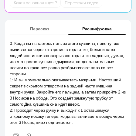
Какая основная идея?
Перескажи видео
Пересказ
Расшифровка
0
:
Когда вы пытаетесь пить из этого кувшина, пиво тут же
выливается через отверстие в горлышке, большинство
людей инстинктивно закрывают горлышко ладонью, думая,
что это просто кувшин с дырками, но дополнительные
носики по краю все равно разбрызгивают пиво во все
стороны.
1
:
И вы моментально оказываетесь мокрыми. Настоящий
секрет в скрытом отверстии на задней части кувшина
внутри ручки. Закройте его пальцем, а затем прикройте 2 из
3 Носиков на ободе. Это создаёт замкнутую трубку от
самого Дна кувшина она идёт вверх.
2
:
Проходит через ручку и выходит к 1 оставшемуся
открытому носику теперь, когда вы втягиваете воздух через
этот 3 Носик, пиво поднимается.