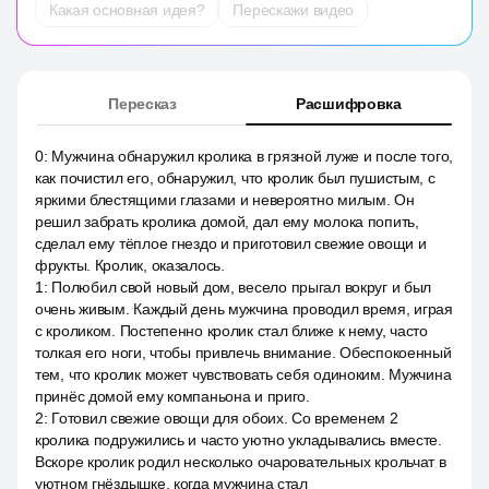
Какая основная идея?
Перескажи видео
Пересказ
Расшифровка
0
:
Мужчина обнаружил кролика в грязной луже и после того,
как почистил его, обнаружил, что кролик был пушистым, с
яркими блестящими глазами и невероятно милым. Он
решил забрать кролика домой, дал ему молока попить,
сделал ему тёплое гнездо и приготовил свежие овощи и
фрукты. Кролик, оказалось.
1
:
Полюбил свой новый дом, весело прыгал вокруг и был
очень живым. Каждый день мужчина проводил время, играя
с кроликом. Постепенно кролик стал ближе к нему, часто
толкая его ноги, чтобы привлечь внимание. Обеспокоенный
тем, что кролик может чувствовать себя одиноким. Мужчина
принёс домой ему компаньона и приго.
2
:
Готовил свежие овощи для обоих. Со временем 2
кролика подружились и часто уютно укладывались вместе.
Вскоре кролик родил несколько очаровательных крольчат в
уютном гнёздышке, когда мужчина стал