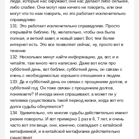
люди, которые нас окружают, они нас делают либо сильнее,
либо слабее. Они могут нам ничего не говорить, или они
могут что-то нам говорить, но это работает исключительно
справедливо.
131
:
Это работает исключительно справедливо. Просто
открывайте библию. Ну, желательно, чтобы она была
полная, и ветхий завет, и новый завет. Вот, тем более
интернет есть. Это все позволяет сейчас, ну, просто вот в
течение
132
:
Нескольких минут найти информацию, да, вот, и и
читайте, там много чего написано. Даже вот если про
субботний день, вот библии, субботний день, он связан с
очень с необходимостью хорошего отношения к людям.
133
:
Да и субботний день он связан с прощением долгов, и
субботний год. Он тоже связан с прощением долгов,
понимаете? И иногда меня спрашивают, а может ли у
человека существовать такой период жизни, когда вот его
долги судьбы обнуляются?
134
:
Удивительно, что многие судьбы действительно имеют
резкие повороты. И вот примерно 1 раз в 6, 7 лет, и очень
часто вот эти вещи, они, конечно, совпадают с китайской
метафизикой, и в китайской метафизике действительно
существует