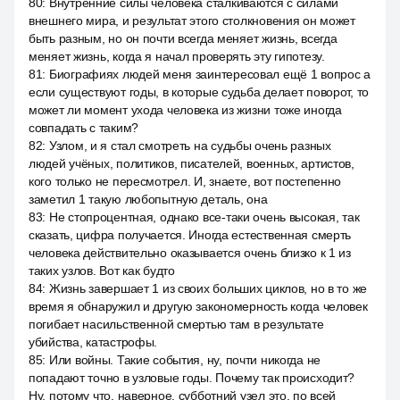
80
:
Внутренние силы человека сталкиваются с силами
внешнего мира, и результат этого столкновения он может
быть разным, но он почти всегда меняет жизнь, всегда
меняет жизнь, когда я начал проверять эту гипотезу.
81
:
Биографиях людей меня заинтересовал ещё 1 вопрос а
если существуют годы, в которые судьба делает поворот, то
может ли момент ухода человека из жизни тоже иногда
совпадать с таким?
82
:
Узлом, и я стал смотреть на судьбы очень разных
людей учёных, политиков, писателей, военных, артистов,
кого только не пересмотрел. И, знаете, вот постепенно
заметил 1 такую любопытную деталь, она
83
:
Не стопроцентная, однако все-таки очень высокая, так
сказать, цифра получается. Иногда естественная смерть
человека действительно оказывается очень близко к 1 из
таких узлов. Вот как будто
84
:
Жизнь завершает 1 из своих больших циклов, но в то же
время я обнаружил и другую закономерность когда человек
погибает насильственной смертью там в результате
убийства, катастрофы.
85
:
Или войны. Такие события, ну, почти никогда не
попадают точно в узловые годы. Почему так происходит?
Ну, потому что, наверное, субботний узел это, по всей