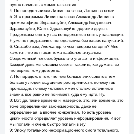
нужно начинать с момента зачатия.
4
:
По понедельникам Литвин на связи, Литвин на связи.
5
:
Это программа Литвин на связи Александр Литвин в
прямом эфире. Здравствуйте, Александр Богданович.
Здравствуйте, Юлия. Здравствуйте, дорогие друзья.
Продолжаем опять у нас понедельник и опять у нас лекция.
Я уже не представляю понедельника без ваших напутствий.
6
:
Спасибо вам, Александр, о чем говорим сегодня? Мне
кажется, что вот такая тема наиболее актуальна.
Современный человек буквально утопает в информации.
Каждый день мы слышим советы, как жить, как думать, во
что верить, кому доверять.
7
:
Но парадокс в том, что чем больше этих советов, тем
больше у людей ощущение растерянности, почему так
происходит, почему человек, имея столько источников
знаний, все равно не понимает, куда ему идти. Ну,
8
:
Вот, да, такие времена и, наверное, это, эти времена, это
тоже определённая закономерность, даже не
определённая, а вполне конкретная. То есть уровень
цикличности определяет уровень информирования. И вот
мы попали и очень быстро попали в эту
9
:
Эпоху тотального информационного смога тотального.