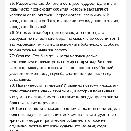
75
:
Разветвляется. Вот это и есть узел судьбы. Да, и в эти
годы часто происходят события, которые заставляют
человека остановиться и пересмотреть свою жизнь. И
иногда это новая работа, иногда это неожиданная встреча,
иногда это большой
76
:
Успех или наоборот, это кризис, это потеря, это
разрушение привычного мира, но смысл этих событий он 1,
это коррекция пути, и если вспомнить библейскую субботу,
то она тоже не была же просто
77
:
Отдыха. Это был день, когда человек должен
остановиться и посмотреть на мир по другому. Вот тоже
самое происходит и в жизни. То есть вот этот субботний
узел это момент, когда судьба словно говорит человеку
остановись.
78
:
Правильно ли ты идёшь? И именно поэтому иногда эти
годы становятся очень тяжёлыми, и история показывает,
что у многих людей именно в такие периоды происходили
большие такие переломы.
79
:
Большие политические переломы, если он политик, или
большие научные открытия, или смена власти, духовные
кризисы, иногда и трагические события, это тоже не
случайно, потому что узлы судьбы это момент, когда