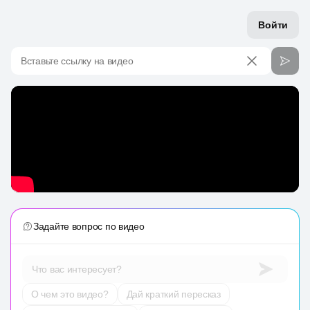
Войти
Вставьте ссылку на видео
Задайте вопрос по видео
Что вас интересует?
О чем это видео?
Дай краткий пересказ