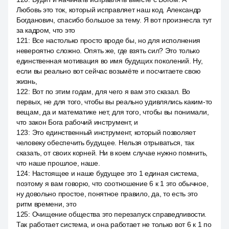
Любовь это ток, который исправляет наш код. Александр
Богданович, спасибо большое за тему. Я вот произнесла тут
за кадром, что это
121
:
Все настолько просто вроде бы, но для исполнения
невероятно сложно. Опять же, где взять сил? Это только
единственная мотивация во имя будущих поколений. Ну,
если вы реально вот сейчас возьмёте и посчитаете свою
жизнь,
122
:
Вот по этим годам, для чего я вам это сказал. Во
первых, не для того, чтобы вы реально удивлялись каким-то
вещам, да и математике нет, для того, чтобы вы понимали,
что закон Бога рабочий инструмент, и
123
:
Это единственный инструмент, который позволяет
человеку обеспечить будущее. Нельзя отрываться, так
сказать, от своих корней. Ни в коем случае нужно помнить,
что наше прошлое, наше.
124
:
Настоящее и наше будущее это 1 единая система,
поэтому я вам говорю, что соотношение 6 к 1 это обычное,
ну довольно простое, понятное правило, да, то есть это
ритм времени, это
125
:
Очищение общества это перезапуск справедливости.
Так работает система, и она работает не только вот 6 к 1 по