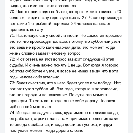
видно, что именно в этих возрастах
70
:
Часто происходят события, которые меняют жизнь в 20
человек, входит в эту взрослую жизнь. 27. Часто происходят
вот такие 1 серьёзный перелом. 34 человек начинает
проявлять вот эту
71
:
Настоящую силу своей личности. Но самое интересное
это то, что происходит дальше, потому что субботний узел
это ведь не просто календарная дата, это момент, когда
жизнь словно задаёт человеку вопрос.
72
:
И от ответа на этот вопрос зависит следующий этап
судьбы. И очень важно понять 1 вещь. Вот когда я говорю
об этом субботнем узле, я вовсе не имею ввиду, что в эти
годы человек обязательно
73
:
Будет счастлив, что у него будет успех или победа. Нет,
вот этот узел субботний. Эти года, которые я перечислил,
это не награда и не наказание. По сути, это момент
проверки. То есть вот представьте себе дорогу. Человек
идёт по ней много лет.
74
:
Иногда, не задумываясь, куда именно он движется да,
он работает, строит планы, там принимает решения какие-
то иногда ошибается, иногда достигает успеха, и вдруг
наступает момент, когда дорога словно