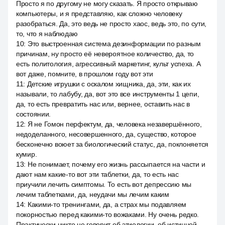
Просто я по другому не могу сказать. Я просто открываю
компьютеры, и я представляю, как сложно человеку
разобраться. Да, это ведь не просто хаос, ведь это, по сути,
то, что я наблюдаю
10
:
Это выстроенная система дезинформации по разным
причинам, ну просто её невероятное количество, да, то
есть политология, агрессивный маркетинг, культ успеха. А
вот даже, помните, в прошлом году вот эти
11
:
Детские игрушки с оскалом хищника, да, эти, как их
называли, то лабубу, да, вот это все инструменты 1 цепи,
да, то есть превратить нас или, вернее, оставить нас в
состоянии.
12
:
Я не Гомон перфектум, да, человека незавершённого,
недоделанного, несовершенного, да, существо, которое
бесконечно воюет за биологический статус, да, поклоняется
кумир.
13
:
Не понимает, почему его жизнь рассыпается на части и
дают нам какие-то вот эти таблетки, да, то есть нас
приучили лечить симптомы. То есть вот депрессию мы
лечим таблетками, да, неудачи мы лечим каким
14
:
Какими-то тренингами, да, а страх мы подавляем
покорностью перед какими-то вожаками. Ну очень редко.
Практически никто не говорит об этиологии, об истинной