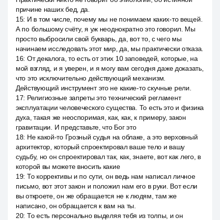
причине наших бед, да.
15
:
И в том числе, почему мы не понимаем каких-то вещей.
А по большому счёту, я уж неоднократно это говорил. Мы
просто выбросили свой букварь, да, вот то, с чего мы
начинаем исследовать этот мир, да, мы практически отказа.
16
:
От декалога, то есть от этих 10 заповедей, которые, на
мой взгляд, и я уверен, и я могу вам сегодня даже доказать,
что это исключительно действующий механизм.
Действующий инструмент это не какие-то скучные рели.
17
:
Религиозные запреты это технический регламент
эксплуатации человеческого существа. То есть это и физика
духа, такая же неоспоримая, как, как, к примеру, закон
гравитации. И представьте, что Бог это
18
:
Не какой-то Грозный судья на облаке, а это верховный
архитектор, который спроектировал ваше тело и вашу
судьбу, но он спроектировал так, как, знаете, вот как лего, в
которой вы можете вносить какие
19
:
То коррективы и по сути, он ведь нам написал личное
письмо, вот этот закон и положил нам его в руки. Вот если
вы откроете, он же обращается не к людям, там же
написано, он обращается к вам на ты.
20
:
То есть персонально выделяя тебя из толпы, и он