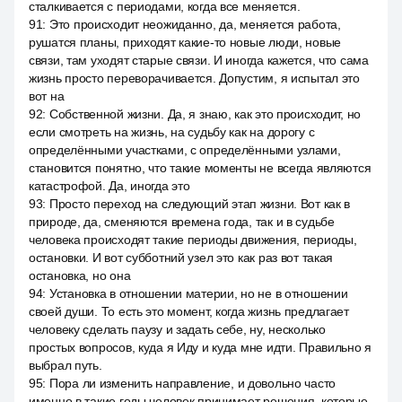
сталкивается с периодами, когда все меняется.
91
:
Это происходит неожиданно, да, меняется работа,
рушатся планы, приходят какие-то новые люди, новые
связи, там уходят старые связи. И иногда кажется, что сама
жизнь просто переворачивается. Допустим, я испытал это
вот на
92
:
Собственной жизни. Да, я знаю, как это происходит, но
если смотреть на жизнь, на судьбу как на дорогу с
определёнными участками, с определёнными узлами,
становится понятно, что такие моменты не всегда являются
катастрофой. Да, иногда это
93
:
Просто переход на следующий этап жизни. Вот как в
природе, да, сменяются времена года, так и в судьбе
человека происходят такие периоды движения, периоды,
остановки. И вот субботний узел это как раз вот такая
остановка, но она
94
:
Установка в отношении материи, но не в отношении
своей души. То есть это момент, когда жизнь предлагает
человеку сделать паузу и задать себе, ну, несколько
простых вопросов, куда я Иду и куда мне идти. Правильно я
выбрал путь.
95
:
Пора ли изменить направление, и довольно часто
именно в такие годы человек принимает решения, которые