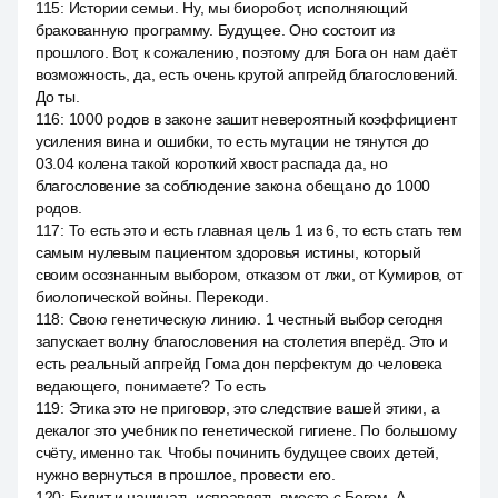
115
:
Истории семьи. Ну, мы биоробот, исполняющий
бракованную программу. Будущее. Оно состоит из
прошлого. Вот, к сожалению, поэтому для Бога он нам даёт
возможность, да, есть очень крутой апгрейд благословений.
До ты.
116
:
1000 родов в законе зашит невероятный коэффициент
усиления вина и ошибки, то есть мутации не тянутся до
03.04 колена такой короткий хвост распада да, но
благословение за соблюдение закона обещано до 1000
родов.
117
:
То есть это и есть главная цель 1 из 6, то есть стать тем
самым нулевым пациентом здоровья истины, который
своим осознанным выбором, отказом от лжи, от Кумиров, от
биологической войны. Перекоди.
118
:
Свою генетическую линию. 1 честный выбор сегодня
запускает волну благословения на столетия вперёд. Это и
есть реальный апгрейд Гома дон перфектум до человека
ведающего, понимаете? То есть
119
:
Этика это не приговор, это следствие вашей этики, а
декалог это учебник по генетической гигиене. По большому
счёту, именно так. Чтобы починить будущее своих детей,
нужно вернуться в прошлое, провести его.
120
:
Будит и начинать исправлять вместе с Богом. А