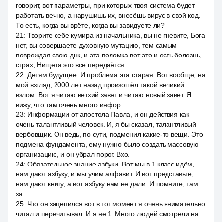
говорит, вот параметры, при которых твоя система будет
работать вечно, а нарушишь их, внесёшь вирус в свой код.
То есть, когда вы врёте, когда вы завидуете ли?
21
:
Творите себе кумира из начальника, вы не гневите, Бога
нет, вы совершаете духовную мутацию, тем самым
повреждая свою днк, и эта поломка вот это и есть болезнь,
страх, Нищета это все передаётся.
22
:
Детям будущее. И проблема эта старая. Вот вообще, на
мой взгляд, 2000 лет назад произошёл такой великий
взлом. Вот я читаю ветхий завет и читаю новый завет. Я
вижу, что там очень много инфор.
23
:
Информации от апостола Павла, и он действия как
очень талантливый человек. И, я бы сказал, талантливый
вербовщик. Он ведь, по сути, подменил какие-то вещи. Это
подмена фундамента, ему нужно было создать массовую
организацию, и он убрал порог. Вхо.
24
:
Обязательное знание азбуки. Вот мы в 1 класс идём,
нам дают азбуку, и мы учим алфавит. И вот представьте,
нам дают книгу, а вот азбуку нам не дали. И помните, там
за
25
:
Что он зацепился вот в тот момент я очень внимательно
читал и перечитывал. И я не 1. Много людей смотрели на