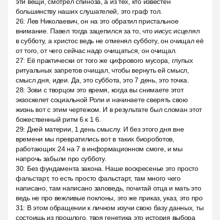
эти вещи, смотрел спиноза, а из тех, кто известен
большинству наших слушателей, это граф тол.
26
:
Лев Николаевич, он на это обратил пристальное
внимание. Павел тогда зацепился за то, что иисус исцелял
в субботу, а христос ведь не отменял субботу, он очищал её
от того, от чего сейчас надо очищаться, он очищал.
27
:
Её практически от того же цифрового мусора, глупых
ритуальных запретов очищал, чтобы вернуть ей смысл,
смысл дня, идеи. Да, это суббота, это 7 день, это точка.
28
:
Зови с творцом это время, когда вы снимаете этот
экзоскелет социальной Роли и начинаете сверять свою
жизнь вот с этим чертежом. И в результате был сломан этот
божественный ритм 6 к 1 6.
29
:
Дней материи, 1 день смыслу. И без этого дня вне
времени мы превратились вот в таких биороботов,
работающих 24 на 7 в информационном смоге, и мы
напрочь забыли про субботу.
30
:
Без фундамента закона. Наше воскресенье это просто
фальстарт, то есть просто фальстарт, там много чего
написано, там написано заповедь, почитай отца и мать это
ведь не про вежливые поклоны, это же приказ, указ, это про
31
:
В этом обращении к личном изучи свою базу данных, ты
состоишь из прошлого, твоя генетика это история выбора