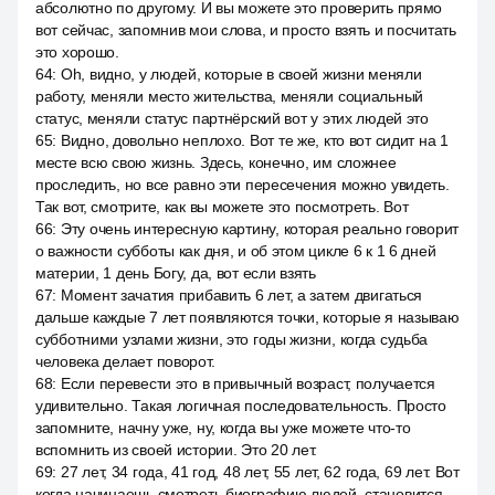
абсолютно по другому. И вы можете это проверить прямо
вот сейчас, запомнив мои слова, и просто взять и посчитать
это хорошо.
64
:
Oh, видно, у людей, которые в своей жизни меняли
работу, меняли место жительства, меняли социальный
статус, меняли статус партнёрский вот у этих людей это
65
:
Видно, довольно неплохо. Вот те же, кто вот сидит на 1
месте всю свою жизнь. Здесь, конечно, им сложнее
проследить, но все равно эти пересечения можно увидеть.
Так вот, смотрите, как вы можете это посмотреть. Вот
66
:
Эту очень интересную картину, которая реально говорит
о важности субботы как дня, и об этом цикле 6 к 1 6 дней
материи, 1 день Богу, да, вот если взять
67
:
Момент зачатия прибавить 6 лет, а затем двигаться
дальше каждые 7 лет появляются точки, которые я называю
субботними узлами жизни, это годы жизни, когда судьба
человека делает поворот.
68
:
Если перевести это в привычный возраст, получается
удивительно. Такая логичная последовательность. Просто
запомните, начну уже, ну, когда вы уже можете что-то
вспомнить из своей истории. Это 20 лет.
69
:
27 лет, 34 года, 41 год, 48 лет, 55 лет, 62 года, 69 лет. Вот
когда начинаешь смотреть биографию людей, становится