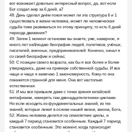
вот возникает довольно интересный вопрос, да, вот если
Бог создал мир за 6 дней, a7
48
:
День сделал днём покоя может ли эта структура 6 и 1
существовать в жизни человека, может ли человеческая
судьба тоже развиваться по этому принципу, то есть 6 дней
периода движения?
49
:
Затем 1 момент остановки вы знаете, уже, наверное, я
много лет наблюдаю биографии людей, политиков, учёных,
писателей, военных, предпринимателей. Конечно, начал я
со своей биографии и сейчас.
50
:
С позиции своего возраста, как бы я все более и более
утверждаюсь, даже на примере собственной судьбы. И все
чаще и чаще я замечаю 1 закономерность. Кому-то она
покажется странной для меня. Она вот настолько
естественная.
51
:
И мы все привыкли даже с точки зрения китайской
метафизики, измерять там двенадцатилетними циклами.
Но если исходить из фундаментальных знаний, из тех
знаний, которые лежит в основе нашей жизни, закона, Бога,
52
:
Жизнь человека делится на семилетние циклы, и
каждый 7 период становится особенным. Каждый 7 период
становится особенным. Это момент, когда происходят