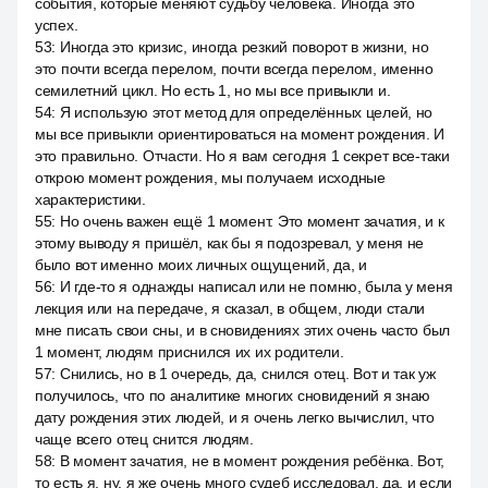
события, которые меняют судьбу человека. Иногда это
успех.
53
:
Иногда это кризис, иногда резкий поворот в жизни, но
это почти всегда перелом, почти всегда перелом, именно
семилетний цикл. Но есть 1, но мы все привыкли и.
54
:
Я использую этот метод для определённых целей, но
мы все привыкли ориентироваться на момент рождения. И
это правильно. Отчасти. Но я вам сегодня 1 секрет все-таки
открою момент рождения, мы получаем исходные
характеристики.
55
:
Но очень важен ещё 1 момент. Это момент зачатия, и к
этому выводу я пришёл, как бы я подозревал, у меня не
было вот именно моих личных ощущений, да, и
56
:
И где-то я однажды написал или не помню, была у меня
лекция или на передаче, я сказал, в общем, люди стали
мне писать свои сны, и в сновидениях этих очень часто был
1 момент, людям приснился их их родители.
57
:
Снились, но в 1 очередь, да, снился отец. Вот и так уж
получилось, что по аналитике многих сновидений я знаю
дату рождения этих людей, и я очень легко вычислил, что
чаще всего отец снится людям.
58
:
В момент зачатия, не в момент рождения ребёнка. Вот,
то есть я, ну, я же очень много судеб исследовал, да, и если