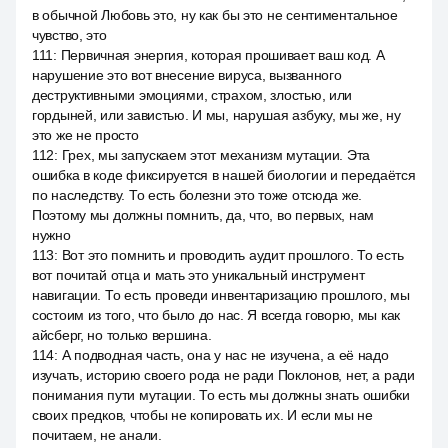
в обычной Любовь это, ну как бы это не сентиментальное
чувство, это
111
:
Первичная энергия, которая прошивает ваш код. А
нарушение это вот внесение вируса, вызванного
деструктивными эмоциями, страхом, злостью, или
гордыней, или завистью. И мы, нарушая азбуку, мы же, ну
это же не просто
112
:
Грех, мы запускаем этот механизм мутации. Эта
ошибка в коде фиксируется в нашей биологии и передаётся
по наследству. То есть болезни это тоже отсюда же.
Поэтому мы должны помнить, да, что, во первых, нам
нужно
113
:
Вот это помнить и проводить аудит прошлого. То есть
вот почитай отца и мать это уникальный инструмент
навигации. То есть проведи инвентаризацию прошлого, мы
состоим из того, что было до нас. Я всегда говорю, мы как
айсберг, но только вершина.
114
:
А подводная часть, она у нас не изучена, а её надо
изучать, историю своего рода не ради Поклонов, нет, а ради
понимания пути мутации. То есть мы должны знать ошибки
своих предков, чтобы не копировать их. И если мы не
почитаем, не анали.