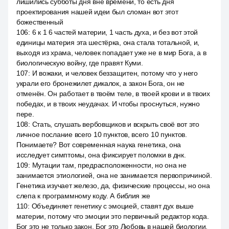
лишились субботы дня вне времени, то есть дня
проектирования нашей идеи был сломан вот этот
божественный
106
:
6 к 1 6 частей материи, 1 часть духа, и без вот этой
единицы материя эта шестёрка, она стала тотальной, и,
выходя из храма, человек попадает уже не в мир Бога, а в
биологическую войну, где правят Куми.
107
:
И вожаки, и человек беззащитен, потому что у него
украли его бронежилет дикалок, а закон Бога, он не
отменён. Он работает в твоём теле, в твоей крови и в твоих
победах, и в твоих неудачах. И чтобы проснуться, нужно
пере.
108
:
Стать, слушать вербовщиков и вскрыть своё вот это
личное послание всего 10 пунктов, всего 10 пунктов.
Понимаете? Вот современная наука генетика, она
исследует симптомы, она фиксирует поломки в днк.
109
:
Мутации там, предрасположенности, но она не
занимается этиологией, она не занимается первопричиной.
Генетика изучает железо, да, физические процессы, но она
слепа к программному коду. А библия же
110
:
Объединяет генетику с эмоцией, ставят дух выше
материи, потому что эмоции это первичный редактор кода.
Бог это не только закон. Бог это Любовь в нашей биологии,