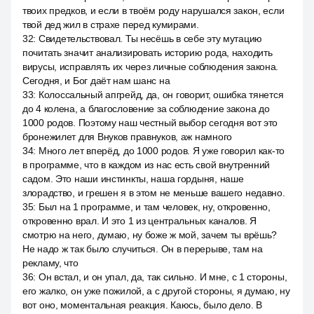
твоих предков, и если в твоём роду нарушался закон, если
твой дед жил в страхе перед кумирами.
32
:
Свидетельствовал. Ты несёшь в себе эту мутацию
почитать значит анализировать историю рода, находить
вирусы, исправлять их через личные соблюдения закона.
Сегодня, и Бог даёт нам шанс на
33
:
Колоссальный апгрейд, да, он говорит, ошибка тянется
до 4 колена, а благословение за соблюдение закона до
1000 родов. Поэтому наш честный выбор сегодня вот это
бронежилет для Внуков правнуков, аж намного
34
:
Много лет вперёд, до 1000 родов. Я уже говорил как-то
в программе, что в каждом из нас есть свой внутренний
садом. Это наши инстинкты, наша гордыня, наше
злорадство, и грешен я в этом не меньше вашего недавно.
35
:
Был на 1 программе, и там человек, ну, откровенно,
откровенно врал. И это 1 из центральных каналов. Я
смотрю на него, думаю, ну боже ж мой, зачем ты врёшь?
Не надо ж так было случиться. Он в перерыве, там на
рекламу, что
36
:
Он встал, и он упал, да, так сильно. И мне, с 1 стороны,
его жалко, он уже пожилой, а с другой стороны, я думаю, ну
вот оно, моментальная реакция. Каюсь, было дело. В