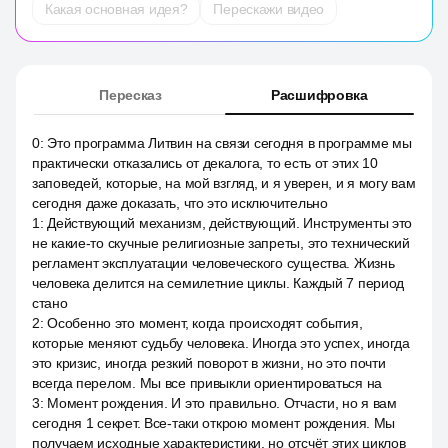
Какая основная идея?
Перескажи видео
Пересказ
Расшифровка
0
:
Это программа Литвин на связи сегодня в программе мы
практически отказались от декалога, то есть от этих 10
заповедей, которые, на мой взгляд, и я уверен, и я могу вам
сегодня даже доказать, что это исключительно
1
:
Действующий механизм, действующий. Инструменты это
не какие-то скучные религиозные запреты, это технический
регламент эксплуатации человеческого существа. Жизнь
человека делится на семилетние циклы. Каждый 7 период
стано
2
:
Особенно это момент, когда происходят события,
которые меняют судьбу человека. Иногда это успех, иногда
это кризис, иногда резкий поворот в жизни, но это почти
всегда перелом. Мы все привыкли ориентироваться на
3
:
Момент рождения. И это правильно. Отчасти, но я вам
сегодня 1 секрет. Все-таки открою момент рождения. Мы
получаем исходные характеристики, но отсчёт этих циклов