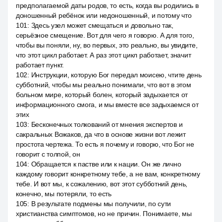
предполагаемой даты родов, то есть, когда вы родились в
доношенный ребёнок или недоношенный, и потому что
101
:
Здесь узел может смещаться и довольно так,
серьёзное смещение. Вот для чего я говорю. А для того,
чтобы вы поняли, ну, во первых, это реально, вы увидите,
что этот цикл работает. А раз этот цикл работает, значит
работает пункт.
102
:
Инструкции, которую Бог передал моисею, чтите день
субботний, чтобы мы реально понимали, что вот в этом
больном мире, который болен, который задыхается от
информационного смога, и мы вместе все задыхаемся от
этих
103
:
Бесконечных толкований от мнения экспертов и
сакральных Вожаков, да что в основе жизни вот лежит
простота чертежа. То есть я почему и говорю, что Бог не
говорит с толпой, он
104
:
Обращается к пастве или к нации. Он же лично
каждому говорит конкретному тебе, а не вам, конкретному
тебе. И вот мы, к сожалению, вот этот субботний день,
конечно, мы потеряли, то есть
105
:
В результате подмены мы получили, по сути
христианства симптомов, но не причин. Понимаете, мы