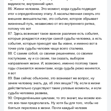
видимости, внутренний цикл.
86
:
Жизни человека. Это момент, когда судьба подводит
итог к определённому этапу. А насильственная смерть это
внешнее вмешательство, это событие, которое обрывает
жизненный путь, независимо от его внутреннего ритма,
потому что вот
87
:
Здесь возникает такое важное различие есть события,
которые рождаются изнутри самой судьбы человека, а есть
события, которые приходят как бы извне, и именно вот в
точке узла судьбы человек чаще всего сталкива.
88
:
С самим собой, со своими решениями, со своими
поступками, ну и со своим, так сказать, выбором
направления жизни. И, возможно, именно поэтому такие
годы становятся моментами, когда судьба резко меняется,
я вот
89
:
Вам сейчас объясняю, это возникает же вопрос, ну
зачем человеку знать, да, об этих вещах? Ну, если в жизни
действительно существуют такие узловые моменты, и если
судьба человека развива,
90
:
Определёнными циклами, то это значит, мы можем кое-
что все-таки предполагать. Ну хотя бы для того, чтобы не
бояться перелома в жизни. Почти каждый человек