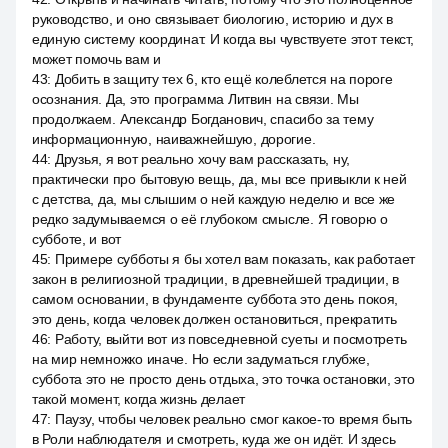
руководство, и оно связывает биологию, историю и дух в
единую систему координат. И когда вы чувствуете этот текст,
может помочь вам и
43
:
Добить в защиту тех 6, кто ещё колеблется на пороге
осознания. Да, это программа Литвин на связи. Мы
продолжаем. Александр Богданович, спасибо за тему
информационную, наиважнейшую, дорогие.
44
:
Друзья, я вот реально хочу вам рассказать, ну,
практически про бытовую вещь, да, мы все привыкли к ней
с детства, да, мы слышим о ней каждую неделю и все же
редко задумываемся о её глубоком смысле. Я говорю о
субботе, и вот
45
:
Примере субботы я бы хотел вам показать, как работает
закон в религиозной традиции, в древнейшей традиции, в
самом основании, в фундаменте суббота это день покоя,
это день, когда человек должен остановиться, прекратить
46
:
Работу, выйти вот из повседневной суеты и посмотреть
на мир немножко иначе. Но если задуматься глубже,
суббота это не просто день отдыха, это точка остановки, это
такой момент, когда жизнь делает
47
:
Паузу, чтобы человек реально смог какое-то время быть
в Роли наблюдателя и смотреть, куда же он идёт. И здесь