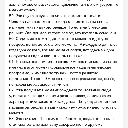
жизнь человека развивается циклично, а я в этом уверен, то
именно отчёты
59
:
Этих циклов нужно начинать с момента зачатия.
Человек начинает жить не когда он появился на свет, а
начинает жить намного раньше. То есть на 9 месяцев
раньше. Это примерно тоже самое, что вот взять семена и
60
:
Садить их в землю, да, и с этого момента идёт уже
процесс, понимаете, с этого момента. А исходные данные,
когда уже созрел, вот это момент родов, вот здесь мы уже
получаем и вкус, и цвет, то есть наша жизнь
61
:
Начинается намного раньше, именно в момент зачатия,
именно в этот момент формируется наша генетическая
программа, и именно тогда начинается развитие
организма. То есть 9 месяцев человек развивается, живёт,
но исходные характеристики, он
62
:
Уже получает в момент рождения то, вот чему люди
удивляются, когда я с ними разговариваю, описываю их
характеристики какие-то и так далее. Вот, допустим, многие
параметры рассчитывать нужно немножко иначе. То есть с
момент
63
:
Это зачатие. Поэтому я, в общем то, когда это понял, я
стал смотреть на жизнь, ну совершенно по другому,