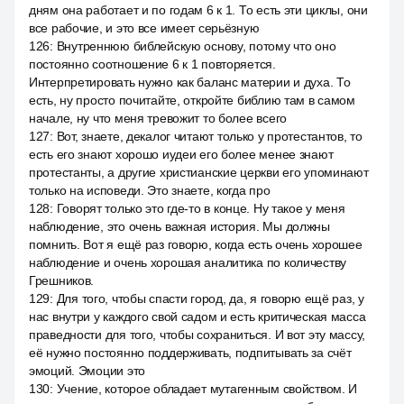
дням она работает и по годам 6 к 1. То есть эти циклы, они
все рабочие, и это все имеет серьёзную
126
:
Внутреннюю библейскую основу, потому что оно
постоянно соотношение 6 к 1 повторяется.
Интерпретировать нужно как баланс материи и духа. То
есть, ну просто почитайте, откройте библию там в самом
начале, ну что меня тревожит то более всего
127
:
Вот, знаете, декалог читают только у протестантов, то
есть его знают хорошо иудеи его более менее знают
протестанты, а другие христианские церкви его упоминают
только на исповеди. Это знаете, когда про
128
:
Говорят только это где-то в конце. Ну такое у меня
наблюдение, это очень важная история. Мы должны
помнить. Вот я ещё раз говорю, когда есть очень хорошее
наблюдение и очень хорошая аналитика по количеству
Грешников.
129
:
Для того, чтобы спасти город, да, я говорю ещё раз, у
нас внутри у каждого свой садом и есть критическая масса
праведности для того, чтобы сохраниться. И вот эту массу,
её нужно постоянно поддерживать, подпитывать за счёт
эмоций. Эмоции это
130
:
Учение, которое обладает мутагенным свойством. И