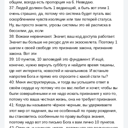
общем, всегда есть пропорция на 6. Неведаю.
37
:
Людей должен быть 1 ведающий, а быть вот этим 1
очень страшно, да, потому что система будет пугать вас
оскорблением чувств изоляции или там потерей статуса.
Ну, вы просто знаете, угрозы системы это её расписка в
бессилии, да, если
38
:
Вожаки нервничают. Значит, ваш код доступа работает.
Значит вы больше не ресурс для их экзоскелета. Поэтому 1
шагом к своей свободе это признание закона, признание
закона. Вот эти
39
:
10 пунктов, 10 заповедей это фундамент. И ещё,
конечно, нужно вернуть субботу и найдите время тишины,
где нет интернета, новостей и начальников. И встаньте
напротив Бога и прямо его спросите с какой стати ты?
40
:
Меня инструктируешь, и тогда вы услышите ответ в
своём сердце ну потому что он вас любит и хочет, чтобы вы
были совершёнными и не надо искать признания у кого-то,
потому что ваша честная жизнь, она не требует признания.
41
:
Когда вы называете чёрное черным, вы удерживаете
этот мир от падения, вы не особенный по праву рождения,
вы становитесь особенным по праву выбора знания,
поэтому надо вот это письмо Бога к вам лично 10 пунктов.
42
:
Открыть и начинать читать, потому что это полноценное