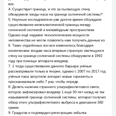
все.
4
:
Существует граница, и что за пылающую стену
обнаружили зонды наса на границе солнечной системы?
5
:
Научные исследователи уже долгое время обсуждали
существование межгалактической границы между
солнечной системой и межзвёздным пространством.
Однако ещё недавно технологические мощности
человечества не могли позволить нам получить данные из
6
:
Таких отдалённых зон все изменилось благодаря
космическим зондам наса впервые странную светящуюся
стену на границе солнечной системы обнаружили в 1992
году при помощи аппарата вояджер.
7
:
1 тогда существование данного барьера учёные
рассматривали только в теории, однако с 2007 по 2017 год
учёные nasa запустили аппарат новые горизонты и
просканировали небо 7 раз, чтобы опреде.
8
:
Делить наличие странного ультрафиолетового света,
которое зафиксировал вояджер 1 ещё 30 лет назад на так
называемой границе солнечной системы, аппарат получил
обзор этого ультрафиолетового выброса в диапазоне 360
грамм.
9
:
Градусов и подтвердил регистрацию избытка