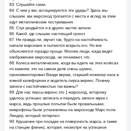
83
:
Слушайте сами.
84
:
С чем у вас ассоциируются эти удары? Здесь мы
слышим, как марсоход трогается с места и вслед за этим
идут металлические постукивания.
85
:
Стук раздаётся и в других частях записи.
86
:
Какой, где слышен настоящий грохот.
87
:
Не правда ли, звучит так, будто на настойчивость
напали марсиане и пытаются вскрыть его. Но все
объясняется гораздо проще. Многие люди, когда видят
изображение марсохода, не понимают, что.
88
:
Колеса металлические, когда вы едете на этих колёсах
по камням, это на самом деле очень шумно,
прокомментировал Ванди верма, старший инженер наса в
южной калифорнии и водитель пирса виренс. Почему
записи с настойчивостью так важны?
89
:
Для нас персы виренс это 1 марсоход, которому
удалось успешно записать и передать записи звука с
марса, ведь прошлые попытки были провальными,
микрофоны были установлены на марсоходе Марс пола
Лендер, который потерпел.
90
:
Крушение при посадке на поверхность марса, а также
на станции феникс, которая, несмотря на успешное