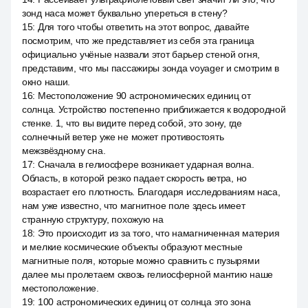
зонд наса может буквально упереться в стену?
15
:
Для того чтобы ответить на этот вопрос, давайте
посмотрим, что же представляет из себя эта граница
официально учёные назвали этот барьер стеной огня,
представим, что мы пассажиры зонда voyager и смотрим в
окно наши.
16
:
Местоположение 90 астрономических единиц от
солнца. Устройство постепенно приближается к водородной
стенке. 1, что вы видите перед собой, это зону, где
солнечный ветер уже не может противостоять
межзвёздному сна.
17
:
Сначала в гелиосфере возникает ударная волна.
Область, в которой резко падает скорость ветра, но
возрастает его плотность. Благодаря исследованиям наса,
нам уже известно, что магнитное поле здесь имеет
странную структуру, похожую на
18
:
Это происходит из за того, что намагниченная материя
и мелкие космические объекты образуют местные
магнитные поля, которые можно сравнить с пузырями
далее мы пролетаем сквозь гелиосферной мантию наше
местоположение.
19
:
100 астрономических единиц от солнца это зона