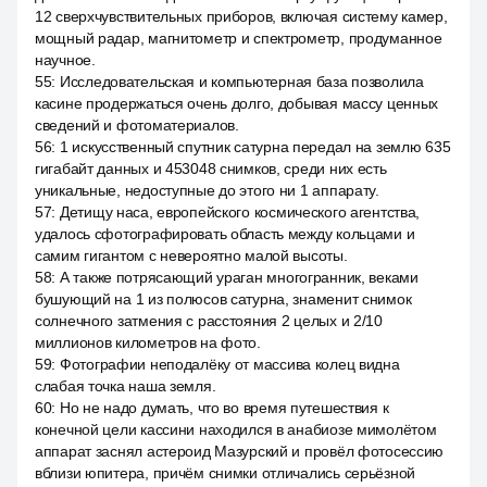
12 сверхчувствительных приборов, включая систему камер,
мощный радар, магнитометр и спектрометр, продуманное
научное.
55
:
Исследовательская и компьютерная база позволила
касине продержаться очень долго, добывая массу ценных
сведений и фотоматериалов.
56
:
1 искусственный спутник сатурна передал на землю 635
гигабайт данных и 453048 снимков, среди них есть
уникальные, недоступные до этого ни 1 аппарату.
57
:
Детищу наса, европейского космического агентства,
удалось сфотографировать область между кольцами и
самим гигантом с невероятно малой высоты.
58
:
А также потрясающий ураган многогранник, веками
бушующий на 1 из полюсов сатурна, знаменит снимок
солнечного затмения с расстояния 2 целых и 2/10
миллионов километров на фото.
59
:
Фотографии неподалёку от массива колец видна
слабая точка наша земля.
60
:
Но не надо думать, что во время путешествия к
конечной цели кассини находился в анабиозе мимолётом
аппарат заснял астероид Мазурский и провёл фотосессию
вблизи юпитера, причём снимки отличались серьёзной