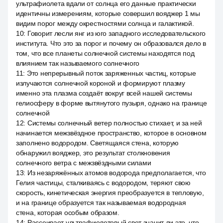
ультрафиолета вдали от солнца его данные практически
идентичны измерениям, которые совершил вояджер 1 мы
видим порог между окрестностями солнца и галактикой.
10
:
Говорит лесли янг из юго западного исследовательского
института. Что это за порог и почему он образовался дело в
том, что все планеты солнечной системы находятся под
влиянием так называемого солнечного
11
:
Это непрерывный поток заряженных частиц, которые
излучаются солнечной короной и формируют плазму
именно эта плазма создаёт вокруг всей нашей системы
гелиосферу в форме вытянутого пузыря, однако на границе
солнечной
12
:
Системы солнечный ветер полностью стихает, и за ней
начинается межзвёздное пространство, которое в основном
заполнено водородом. Светящаяся стена, которую
обнаружил вояджер, это результат столкновения
солнечного ветра с межзвёздными силами
13
:
Из незаряжённых атомов водорода предполагается, что
Гелия частицы, сталкиваясь с водородом, теряют свою
скорость, кинетическая энергия преобразуется в тепловую,
и на границе образуется так называемая водородная
стена, которая особым образом.
14
:
Рассеивает ультрафиолетовый свет значит ли это, что