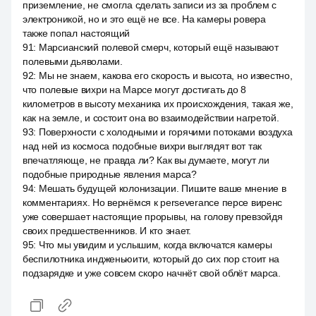
приземление, не смогла сделать записи из за проблем с
электроникой, но и это ещё не все. На камеры ровера
также попал настоящий
91
:
Марсианский полевой смерч, который ещё называют
полевыми дьяволами.
92
:
Мы не знаем, какова его скорость и высота, но известно,
что полевые вихри на Марсе могут достигать до 8
километров в высоту механика их происхождения, такая же,
как на земле, и состоит она во взаимодействии нагретой.
93
:
Поверхности с холодными и горячими потоками воздуха
над ней из космоса подобные вихри выглядят вот так
впечатляюще, не правда ли? Как вы думаете, могут ли
подобные природные явления марса?
94
:
Мешать будущей колонизации. Пишите ваше мнение в
комментариях. Но вернёмся к perseverance персе виренс
уже совершает настоящие прорывы, на голову превзойдя
своих предшественников. И кто знает.
95
:
Что мы увидим и услышим, когда включатся камеры
беспилотника индженьюити, который до сих пор стоит на
подзарядке и уже совсем скоро начнёт свой облёт марса.