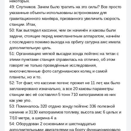
некоторых.
49
:
Спутников. Зачем было тратить на это силы? Все просто
указанные объекты использованы астрономами для
гравитационного манёвра, призванного увеличить скорость
станции. Итак,
50
:
Как выглядел кассини, чем он начинён и каковы были
задачи, стоящие перед межпланетным аппаратом, начнём
с последнего помимо выхода на орбиту сатурна амс имела
дополнительную цель.
51
:
Организацию мягкой высадки зонда гюйгенс на титан с
этими пунктами станция справилась на отлично, об этом
говорят не только проведённые исследования,
многочисленные фото сатурнианских колец и самой
планеты, но и то.
52
:
Тот факт, что кассини гюгенс прожил не 11 лет, как было
запланировано изначально, а все 20 каковы параметры
станции вес её составлял 5 тонн 710 килограммов из них
как уже упо.
53
:
Поминалось 320 отдано зонду гюйгенс 336 полезной
начинке и 3130 килограммов топливу, высота амс 6 целых и
7/10 метра, а ширина 4 а
54
:
Оборудован 2 основными и шестнадцатью
дополнительными двигателями на борту функционировало