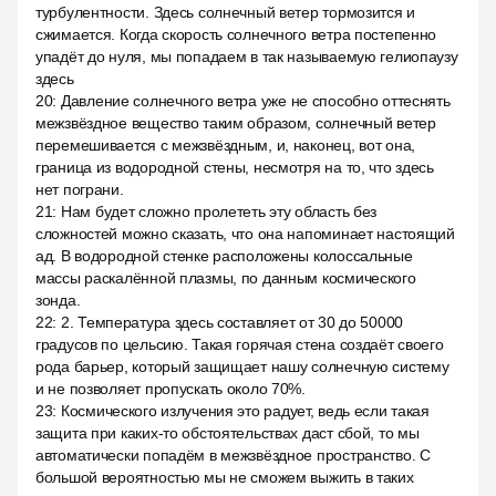
турбулентности. Здесь солнечный ветер тормозится и
сжимается. Когда скорость солнечного ветра постепенно
упадёт до нуля, мы попадаем в так называемую гелиопаузу
здесь
20
:
Давление солнечного ветра уже не способно оттеснять
межзвёздное вещество таким образом, солнечный ветер
перемешивается с межзвёздным, и, наконец, вот она,
граница из водородной стены, несмотря на то, что здесь
нет пограни.
21
:
Нам будет сложно пролететь эту область без
сложностей можно сказать, что она напоминает настоящий
ад. В водородной стенке расположены колоссальные
массы раскалённой плазмы, по данным космического
зонда.
22
:
2. Температура здесь составляет от 30 до 50000
градусов по цельсию. Такая горячая стена создаёт своего
рода барьер, который защищает нашу солнечную систему
и не позволяет пропускать около 70%.
23
:
Космического излучения это радует, ведь если такая
защита при каких-то обстоятельствах даст сбой, то мы
автоматически попадём в межзвёздное пространство. С
большой вероятностью мы не сможем выжить в таких