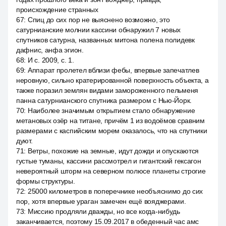
происхождение странных
67
:
Спиц до сих пор не выяснено возможно, это
сатурнианские молнии кассини обнаружил 7 новых
спутников сатурна, названных митона полена полидевк
дафнис, анфа эгион.
68
:
И с. 2009, с. 1.
69
:
Аппарат пролетел вблизи фебы, впервые запечатлев
неровную, сильно кратерированной поверхность объекта, а
также поразил землян видами замороженного пельменя
панна сатурнианского спутника размером с Нью-Йорк.
70
:
Наиболее значимым открытием стало обнаружение
метановых озёр на титане, причём 1 из водоёмов сравним
размерами с каспийским морем оказалось, что на спутники
дуют.
71
:
Ветры, похожие на земные, идут дожди и опускаются
густые туманы, кассини рассмотрел и гигантский гексагон
невероятный шторм на северном полюсе планеты строгие
формы структуры.
72
:
25000 километров в поперечнике необъяснимо до сих
пор, хотя впервые ураган замечен ещё вояджерами.
73
:
Миссию продляли дважды, но все когда-нибудь
заканчивается, поэтому 15.09.2017 в обеденный час амс