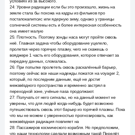
условиях из за высокого.
24
:
Уровни радиации если бы это произошло, жизнь на
земле стала бы похожа на кадры из фильмов про
постапокалипсис или ядерную зиму, однако у границы
солнечной системы есть и более интересная особенность
она имеет малую
25
:
Плотность. Поэтому зонды наса могут пройти сквозь
неё. Главная задача чтобы оборудование уцелело,
пролетая через горячую плазму, чего не скажешь о
вояджере 1 часть его оборудования, которое отвечает за
передачу данных, сломалась.
26
:
При попытке пролететь сквозь раскалённый барьер,
поэтому сейчас все наши надежды ложатся на voyager 2,
который, по последним данным, ещё не достиг
межзвёздного пространства и временно застрял в
переходной зоне, учёные nasa продолжают.
27
:
Получать от него сигналы, но на данный момент не
уверены, что для людей когда-нибудь будет возможно
путешествовать сквозь этот барьер из горячей плазмы. Пока
что мы не можем с уверенностью прогнозировать, как
межзвёздная радиация повлияет на
28
:
Пассажиров космического корабля. Но предположим,
что наши технологии сделали возможным такой Перелёт,