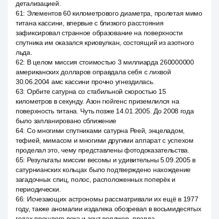
детализацией.
61
:
Элементов 60 километрового диаметра, пролетая мимо
титана кассини, впервые с близкого расстояния
зафиксировал странное образование на поверхности
спутника им оказался криовулкан, состоящий из азотного
льда.
62
:
В целом миссия стоимостью 3 миллиарда 260000000
американских долларов оправдала себя с лихвой
30.06.2004 амс кассини прочно угнездилась.
63
:
Орбите сатурна со стабильной скоростью 15
километров в секунду. Азон гюйгенс приземлился на
поверхность титана. Чуть позже 14.01.2005. До 2008 года
было запланировано сближение
64
:
Со многими спутниками сатурна Реей, энцеладом,
тефией, мимасом и многими другими аппарат с успехом
проделал это, чему представлены фотодоказательства.
65
:
Результаты миссии весомы и удивительны 5.09.2005 в
сатурнианских кольцах было подтверждено нахождение
загадочных спиц, полос, расположенных поперёк и
периодически.
66
:
Исчезающих астрономы рассматривали их ещё в 1977
году, также аномалии издалека обозревал в восьмидесятых
годах прошлого века и зонт вояджер, правда,