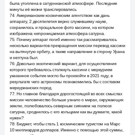
была утоплена в сатурнианской атмосфере. Последние
минуты её жизни транслировались
74
:
Американским космическим агентством как дань
аппарату, 2 десятилетия верно служившему науке,
сохранилось и прощальное фото кассини, на котором
изображена непроницаемая атмосфера сатурна.
75
:
Почему аппарат погиб именно так рассматривалось
несколько вариантов прекращения миссии перевод кассини
на вытянутую орбиту, а также направление в сторону Урана
и нептуна был.
76
:
Довольно экзотический вариант, для осуществления
которого требовалось столкнуть кассини с меркурием
указанное событие могло бы произойти в 2021 году, в
результате чего астрономы познакомились бы с составом
меркурианских пород.
77
:
Но главное благодаря дорогостоящей во всех смыслах
миссии человечество больше узнало о мирах, окружающих
землю, полюбовалось северным сиянием на полюсе
сатурна, сроднилось с его кольцами как вы думаете, какой
нужен?
78
:
Бюджет, чтобы стать 1 космическим туристом на Марс
10 миллиардов долларов. Именно с помощью этой суммы,