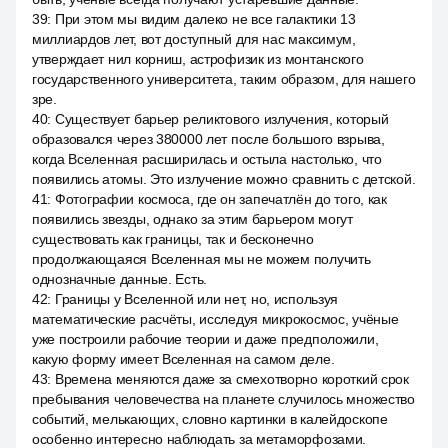
39
:
При этом мы видим далеко не все галактики 13
миллиардов лет, вот доступный для нас максимум,
утверждает нил корниш, астрофизик из монтанского
государственного университета, таким образом, для нашего
зре.
40
:
Существует барьер реликтового излучения, который
образовался через 380000 лет после большого взрыва,
когда Вселенная расширилась и остыла настолько, что
появились атомы. Это излучение можно сравнить с детской.
41
:
Фотографии космоса, где он запечатлён до того, как
появились звезды, однако за этим барьером могут
существовать как границы, так и бесконечно
продолжающаяся Вселенная мы не можем получить
однозначные данные. Есть.
42
:
Границы у Вселенной или нет, но, используя
математические расчёты, исследуя микрокосмос, учёные
уже построили рабочие теории и даже предположили,
какую форму имеет Вселенная на самом деле.
43
:
Времена меняются даже за смехотворно короткий срок
пребывания человечества на планете случилось множество
событий, мелькающих, словно картинки в калейдоскопе
особенно интересно наблюдать за метаморфозами.