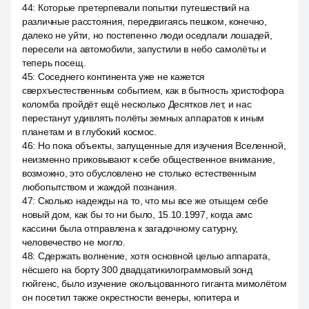
44
:
Которые претерпевали попытки путешествий на
различные расстояния, передвигаясь пешком, конечно,
далеко не уйти, но постепенно люди оседлали лошадей,
пересели на автомобили, запустили в небо самолёты и
теперь посещ.
45
:
Соседнего континента уже не кажется
сверхъестественным событием, как в бытность христофора
коломба пройдёт ещё несколько Десятков лет, и нас
перестанут удивлять полёты земных аппаратов к иным
планетам и в глубокий космос.
46
:
Но пока объекты, запущенные для изучения Вселенной,
неизменно приковывают к себе общественное внимание,
возможно, это обусловлено не столько естественным
любопытством и жаждой познания.
47
:
Сколько надежды на то, что мы все же отыщем себе
новый дом, как бы то ни было, 15.10.1997, когда амс
кассини была отправлена к загадочному сатурну,
человечество не могло.
48
:
Сдержать волнение, хотя основной целью аппарата,
нёсшего на борту 300 двадцатикилограммовый зонд
гюйгенс, было изучение окольцованного гиганта мимолётом
он посетил также окрестности венеры, юпитера и