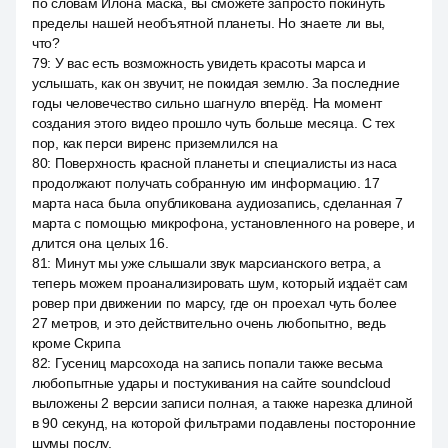
по словам Илона маска, вы сможете запросто покинуть
пределы нашей необъятной планеты. Но знаете ли вы,
что?
79
:
У вас есть возможность увидеть красоты марса и
услышать, как он звучит, не покидая землю. За последние
годы человечество сильно шагнуло вперёд. На момент
создания этого видео прошло чуть больше месяца. С тех
пор, как перси виренс приземлился на
80
:
Поверхность красной планеты и специалисты из наса
продолжают получать собранную им информацию. 17
марта наса была опубликована аудиозапись, сделанная 7
марта с помощью микрофона, установленного на ровере, и
длится она целых 16.
81
:
Минут мы уже слышали звук марсианского ветра, а
теперь можем проанализировать шум, который издаёт сам
ровер при движении по марсу, где он проехал чуть более
27 метров, и это действительно очень любопытно, ведь
кроме Скрипа
82
:
Гусениц марсохода на запись попали также весьма
любопытные удары и постукивания на сайте soundcloud
выложены 2 версии записи полная, а также нарезка длиной
в 90 секунд, на которой фильтрами подавлены посторонние
шумы послу.