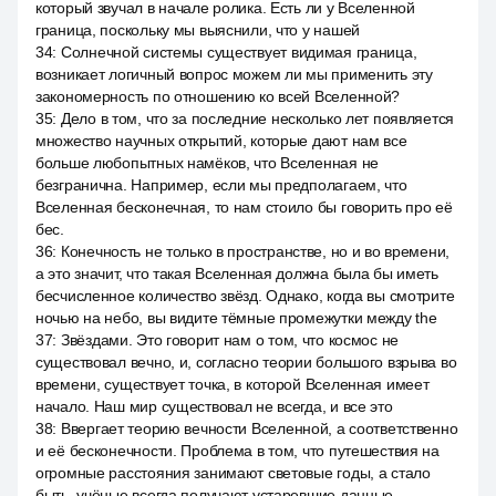
который звучал в начале ролика. Есть ли у Вселенной
граница, поскольку мы выяснили, что у нашей
34
:
Солнечной системы существует видимая граница,
возникает логичный вопрос можем ли мы применить эту
закономерность по отношению ко всей Вселенной?
35
:
Дело в том, что за последние несколько лет появляется
множество научных открытий, которые дают нам все
больше любопытных намёков, что Вселенная не
безгранична. Например, если мы предполагаем, что
Вселенная бесконечная, то нам стоило бы говорить про её
бес.
36
:
Конечность не только в пространстве, но и во времени,
а это значит, что такая Вселенная должна была бы иметь
бесчисленное количество звёзд. Однако, когда вы смотрите
ночью на небо, вы видите тёмные промежутки между the
37
:
Звёздами. Это говорит нам о том, что космос не
существовал вечно, и, согласно теории большого взрыва во
времени, существует точка, в которой Вселенная имеет
начало. Наш мир существовал не всегда, и все это
38
:
Ввергает теорию вечности Вселенной, а соответственно
и её бесконечности. Проблема в том, что путешествия на
огромные расстояния занимают световые годы, а стало
быть, учёные всегда получают устаревшие данные.