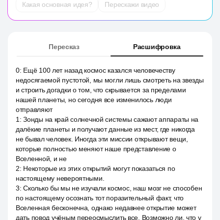
Какая основная идея?
Перескажи видео
Пересказ
Расшифровка
0
:
Ещё 100 лет назад космос казался человечеству
недосягаемой пустотой, мы могли лишь смотреть на звезды
и строить догадки о том, что скрывается за пределами
нашей планеты, но сегодня все изменилось люди
отправляют
1
:
Зонды на край солнечной системы сажают аппараты на
далёкие планеты и получают данные из мест, где никогда
не бывал человек. Иногда эти миссии открывают вещи,
которые полностью меняют наше представление о
Вселенной, и не
2
:
Некоторые из этих открытий могут показаться по
настоящему невероятными.
3
:
Сколько бы мы не изучали космос, наш мозг не способен
по настоящему осознать тот поразительный факт, что
Вселенная бесконечна, однако недавнее открытие может
дать повод учёным переосмыслить все. Возможно ли, что у