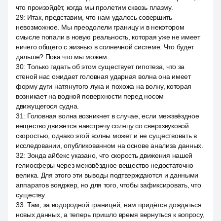
что произойдёт, когда мы пролетим сквозь плазму.
29
:
Итак, представим, что нам удалось совершить
невозможное. Мы преодолели границу и в некотором
смысле попали в новую реальность, которая уже не имеет
ничего общего с жизнью в солнечной системе. Что будет
дальше? Пока что мы можем.
30
:
Только гадать об этом существует гипотеза, что за
стеной нас ожидает головная ударная волна она имеет
форму дуги натянутого лука и похожа на волну, которая
возникает на водной поверхности перед носом
движущегося судна.
31
:
Головная волна возникнет в случае, если межзвёздное
вещество движется навстречу солнцу со сверхзвуковой
скоростью, однако этой волны может и не существовать в
исследовании, опубликованном на основе анализа данных.
32
:
Зонда айбекс указано, что скорость движения нашей
гелиосферы через межзвёздное вещество недостаточно
велика. Для этого эти выводы подтверждаются и данными
аппаратов вояджер, но для того, чтобы зафиксировать, что
существу
33
:
Там, за водородной границей, нам придётся дождаться
новых данных, а теперь пришло время вернуться к вопросу,