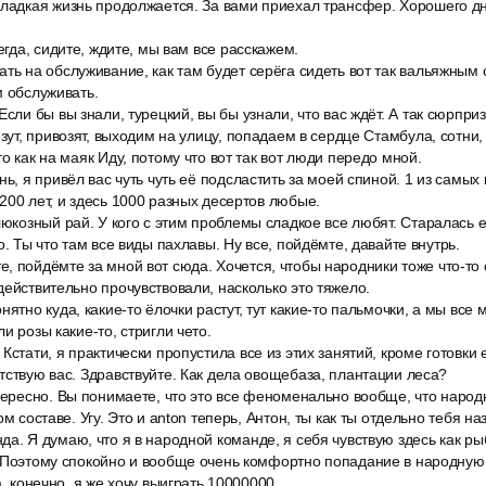
сладкая жизнь продолжается. За вами приехал трансфер. Хорошего дн
сегда, сидите, ждите, мы вам все расскажем.
ть на обслуживание, как там будет серёга сидеть вот так вальяжным 
м обслуживать.
Если бы вы знали, турецкий, вы бы узнали, что вас ждёт. А так сюрприз
езут, привозят, выходим на улицу, попадаем в сердце Стамбула, сотни,
о как на маяк Иду, потому что вот так вот люди передо мной.
нь, я привёл вас чуть чуть её подсластить за моей спиной. 1 из самых
200 лет, и здесь 1000 разных десертов любые.
люкозный рай. У кого с этим проблемы сладкое все любят. Старалась е
о. Ты что там все виды пахлавы. Ну все, пойдёмте, давайте внутрь.
, пойдёмте за мной вот сюда. Хочется, чтобы народники тоже что-то 
действительно прочувствовали, насколько это тяжело.
нятно куда, какие-то ёлочки растут, тут какие-то пальмочки, а мы все
и розы какие-то, стригли чето.
Кстати, я практически пропустила все из этих занятий, кроме готовки 
тствую вас. Здравствуйте. Как дела овощебаза, плантации леса?
тересно. Вы понимаете, что это все феноменально вообще, что народ
ом составе. Угу. Это и anton теперь, Антон, ты как ты отдельно тебя н
а. Я думаю, что я в народной команде, я себя чувствую здесь как рыб
 Поэтому спокойно и вообще очень комфортно попадание в народную 
а, конечно, я же хочу выиграть 10000000.