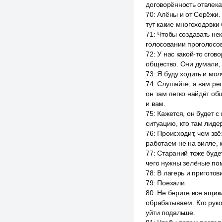
договорённость отвлека
70
:
Алёны и от Серёжи. 
тут какие многоходовки
71
:
Чтобы создавать нек
голосовании проголосова
72
:
У нас какой-то сгов
общество. Они думали, 
73
:
Я буду ходить и молч
74
:
Слушайте, а вам ре
он там легко найдёт об
и вам.
75
:
Кажется, он будет с
ситуацию, кто там лидер
76
:
Происходит, чем звё
работаем не на вилле, 
77
:
Стараний тоже буде
чего нужны зелёные по
78
:
В лагерь и приготов
79
:
Поехали.
80
:
Не берите все ящики
обрабатываем. Кто руко
уйти подальше.