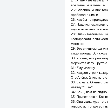
24
:
У меня не было аппет
все меньше и меньше.
25
:
Спасибо. И мне тоже
пробовал в жизни.
26
:
Как бы не приходило
27
:
Надо императрицу с 
эту свою аскезу от всего
28
:
Очень маленький, но
клонировали, если чест
меня не
29
:
Это слишком, да мно
такая погода, Вон сколь
30
:
Уловки, которые под
мёрзнет в лесу. Грустно
31
:
Ему малину.
32
:
Каждое утро и кажды
Это Алёна, блин, но это
33
:
Залезть. Очень стра
натянул? Так?
34
:
Блин, нам не видно. 
35
:
Привет, воюю. Как в
36
:
Она ушла куда-то в л
говорили, что там вот т