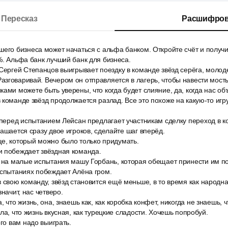
Пересказ
Расшифров
шего бизнеса может начаться с альфа банком. Откройте счёт и получ
%. Альфа банк лучший банк для бизнеса.
Сергей Степанцов выигрывает поездку в команде звёзд серёга, молод
зговаривай. Вечером он отправляется в лагерь, чтобы навести мост
ами можете быть уверены, что когда будет слияние, да, когда нас объ
команде звёзд продолжается разлад. Все это похоже на какую-то игру,
 перед испытанием Лейсан предлагает участникам сделку переход в к
лашается сразу двое игроков, сделайте шаг вперёд.
е, который можно было только придумать.
 побеждает звёздная команда.
 на малые испытания машу Горбань, которая обещает принести им поб
испытаниях побеждает Алёна гром.
 свою команду, звёзд становится ещё меньше, в то время как народн
значит, нас четверо.
 что жизнь, она, знаешь как, как коробка конфет, никогда не знаешь, 
ла, что жизнь вкусная, как турецкие сладости. Хочешь попробуй.
ого вам надо выиграть.