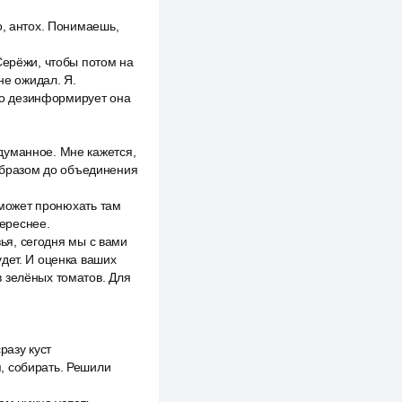
о, антох. Понимаешь,
Серёжи, чтобы потом на
не ожидал. Я.
жко дезинформирует она
думанное. Мне кажется,
 образом до объединения
а может пронюхать там
тереснее.
зья, сегодня мы с вами
дет. И оценка ваших
 зелёных томатов. Для
разу куст
, собирать. Решили