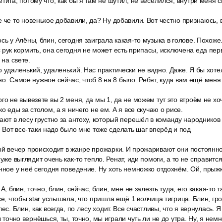
ита, потому что, как бы я там не шутил, не веселился, внутри меня си
 че то новенькое добавили, да? Ну добавили. Вот честно признаюсь, в
сь у Алёны, блин, сегодня заиграла какая-то музыка в голове. Похоже.
рук кормить, она сегодня не может есть припасы, исключена еда пер
 на свете.
 удаленький, удаленький. Нас практически не видно. Даже. Я бы хоте
но. Самое нужное сейчас, чтоб 8 на 8 было. Ребят, куда вам ещё меня
го не вывезете вы 2 меня, да мы 1, да не можем тут это втроём не хоч
ко еды за столом, а я ничего не ем. А я все скучаю о рисе.
ают в лесу грустно за антоху, который перешёл в команду народнико
. Вот все-таки надо было мне тоже сделать шаг вперёд и под
й вечер происходит в жанре прожарки. И прожаривают они постоянно 
 уже выглядит очень как-то тепло. Ренат, иди помоги, а то не справится
нное у неё сегодня поведение. Ну хоть немножко отдохнём. Ой, прыжки
А, блин, точно, блин, сейчас, блин, мне не залезть туда, его какая-то та
се, чтобы star услышала, что пришла ещё 1 волчица тигрица. Блин, гр
ес. Блин, как всегда, по лесу ходит. Все счастливы, что я вернулась. 
ы точно вернёшься, ты, точно, мы играли чуть ли не до утра. Ну, я нем