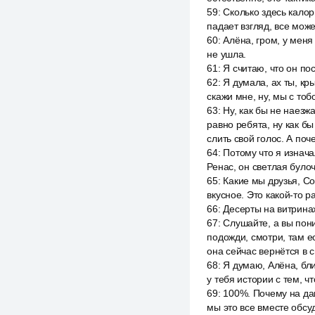
59
:
Сколько здесь калори
падает взгляд, все може
60
:
Алёна, гром, у меня
не ушла.
61
:
Я считаю, что он пос
62
:
Я думала, ах ты, кр
скажи мне, ну, мы с то
63
:
Ну, как бы не наезжа
равно ребята, ну как б
слить свой голос. А поч
64
:
Потому что я изнача
Ренас, он светлая булоч
65
:
Какие мы друзья, Со
вкусное. Это какой-то р
66
:
Десерты на витринах
67
:
Слушайте, а вы пони
подожди, смотри, там ес
она сейчас вернётся в 
68
:
Я думаю, Алёна, бли
у тебя истории с тем, ч
69
:
100%. Почему на дан
мы это все вместе обсуд