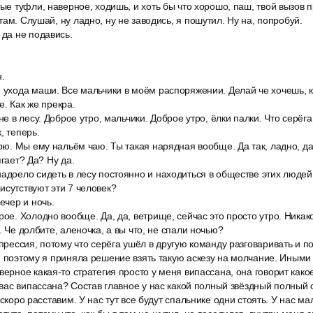
ные туфли, наверное, ходишь, и хоть бы что хорошо, паш, твой вызов п
ам. Слушай, ну ладно, ну не заводись, я пошутил. Ну на, попробуй.
 да не подавись.
.
 ухода маши. Все мальчики в моём распоряжении. Делай че хочешь, к
е. Как же прекра.
не в лесу. Доброе утро, мальчики. Доброе утро, ёлки палки. Что серёга
, теперь.
арю. Мы ему нальём чаю. Ты такая нарядная вообще. Да так, ладно, да
ягает? Да? Ну да.
адоело сидеть в лесу постоянно и находиться в обществе этих людей
исутствуют эти 7 человек?
ечер и ночь.
рое. Холодно вообще. Да, да, ветрище, сейчас это просто утро. Никако
. Че долбите, аленочка, а вы что, не спали ночью?
епрессия, потому что серёга ушёл в другую команду разговаривать и 
, поэтому я приняла решение взять такую аскезу на молчание. Иными
верное какая-то стратегия просто у меня випассана, она говорит какое
у вас випассана? Состав главное у нас какой полный звёздный полный 
 скоро расставим. У нас тут все будут спальнике одни стоять. У нас ма