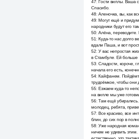
47
:
Гости виллы. Ваша 
Спасибо.
48
:
Аленочка, вы, как в
49
:
Могут ещё и придума
народники будут его та
50
:
Алёна, переводите. 
51
:
Куда-то нас долго в
вдали Паша, и вот прост
52
:
У вас непростая жиз
в Стамбуле. Ей больше 
53
:
Сладости, короче, г
начала его есть, конечн
54
:
Кайфанем. Пойдёмте
трудоёмкое, чтобы они 
55
:
Езжаем куда-то непо
на вилле мы уже готовил
56
:
Там ещё убирались. 
молодец, ребята, приве
57
:
Все красиво, все ин
блин, до сих пор в полн
58
:
Уже народная команд
ничем не удивить этим.
естественно, это тактик