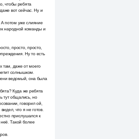
о, чтобы ребята
даже вот сейчас. Ну и
 А потом уже слияние
век народной команды и
осто, просто, просто,
дупреждения. Ну то есть
х там, даже от моего
светит солнышком.
 лени ведомый, она была
ебята? Куда же ребята
сь тут общались, но
осовании, говорил ой,
видел, что я не готов.
честно прислушался к
 неё. Такой более
ров.