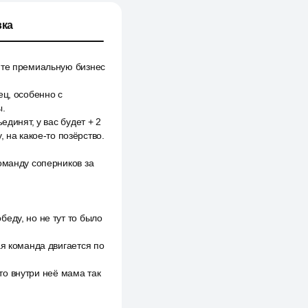
ка
ите премиальную бизнес
ец, особенно с
ы.
единят, у вас будет + 2
 на какое-то позёрство.
оманду соперников за
еду, но не тут то было
ая команда двигается по
что внутри неё мама так