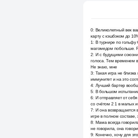
0
:
Великолепный век ва
карту с кэшбэком до 10
1
:
В турнире по гольфу 
магомедом побольше. Ра
2
:
И с будущими союзник
голоса. Тем временем в 
Не знаю, мне
3
:
Такая игра не близка
иммунитет и на это сог
4
:
Лучший бартер вообщ
5
:
В большом испытании
6
:
И отправляет от себя
со счётом 2 1 в малых 
7
:
И она возвращается в
игре в полном составе, 
8
:
Мама всегда говорила,
не говорила, она говори
9
:
Конечно, хочу для эт