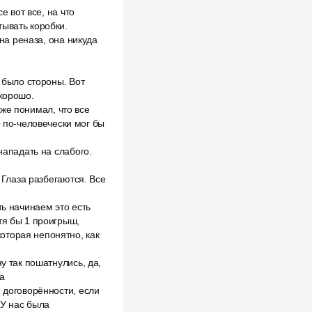
е вот все, на что
атывать коробки.
 на реназа, она никуда
й было стороны. Вот
 хорошо.
 же понимал, что все
о по-человечески мог бы
нападать на слабого.
 Глаза разбегаются. Все
ть начинаем это есть
тя бы 1 проигрыш,
которая непонятно, как
у так пошатнулись, да,
а
 договорённости, если
 У нас была