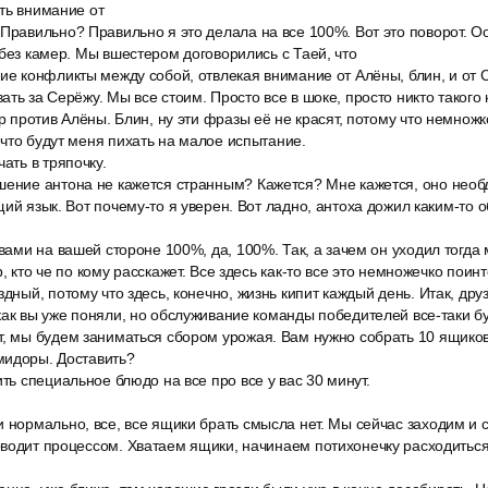
ть внимание от
Правильно? Правильно я это делала на все 100%. Вот это поворот. О
 без камер. Мы вшестером договорились с Таей, что
ие конфликты между собой, отвлекая внимание от Алёны, блин, и от 
ть за Серёжу. Мы все стоим. Просто все в шоке, просто никто такого 
ор против Алёны. Блин, ну эти фразы её не красят, потому что немно
что будут меня пихать на малое испытание.
ать в тряпочку.
шение антона не кажется странным? Кажется? Мне кажется, оно необ
щий язык. Вот почему-то я уверен. Вот ладно, антоха дожил каким-то
 вами на вашей стороне 100%, да, 100%. Так, а зачем он уходил тогд
, кто че по кому расскажет. Все здесь как-то все это немножечко поин
здный, потому что здесь, конечно, жизнь кипит каждый день. Итак, дру
как вы уже поняли, но обслуживание команды победителей все-таки бу
т, мы будем заниматься сбором урожая. Вам нужно собрать 10 ящиков
мидоры. Доставить?
ить специальное блюдо на все про все у вас 30 минут.
 нормально, все, все ящики брать смысла нет. Мы сейчас заходим и с
водит процессом. Хватаем ящики, начинаем потихонечку расходиться