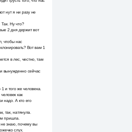
дит грусть того, что нас
от нут я ни разу не
 Так. Ну что?
вые 2 дня держит вот
л, чтобы нас
 клонировать? Вот вам 1
ется в лес, честно, там
в и вынужденно сейчас
1 и того же человека.
 человек как
 надо. А кто его
к, так, натянула.
ом пришла.
Я не знаю, почему вы
ножечко слух.