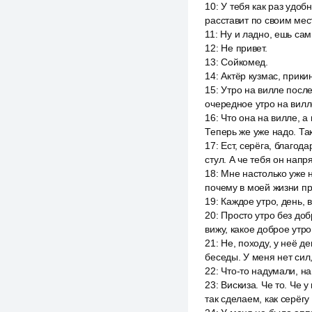
10
:
У тебя как раз удоб
расставит по своим мест
11
:
Ну и ладно, ешь сам
12
:
Не привет.
13
:
Сойкомед.
14
:
Актёр кузмас, прикин
15
:
Утро на вилле после
очередное утро на вилл
16
:
Что она на вилле, а 
Теперь же уже надо. Так
17
:
Ест, серёга, благод
стул. А че тебя он напр
18
:
Мне настолько уже н
почему в моей жизни пр
19
:
Каждое утро, день, в
20
:
Просто утро без доб
вижу, какое доброе утро
21
:
Не, походу, у неё д
беседы. У меня нет сил
22
:
Что-то надумали, на
23
:
Вискиза. Че то. Че 
так сделаем, как серёгу