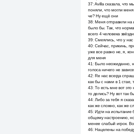
37
:
Avilla сказала, что
поняли, что могли меня 
че? Ну ещё они
38
:
Меня отправили на 
было бы. Так, что норм
всего 4 человека звёздн
39
:
Смеялись, что у нас 
40
:
Сейчас, прикинь, пр
уже все равно не, я, ко
для меня
41
:
Было неожиданно, но
голоса ничего не завис
42
:
Re нас всегда спраш
как бы с нами в 1 стае, 
43
:
То есть мне вот это
то делись? Ну вот так б
44
:
Либо за тебя я сказ
как же сложно, как же с
45
:
Идти на испытание б
общему настроению, но 
менее слабый игрок. Вс
46
:
Нацелены на победу