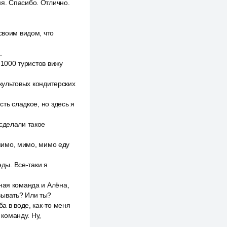
я. Спасибо. Отлично.
своим видом, что
.
 1000 туристов вижу
 культовых кондитерских
сть сладкое, но здесь я
сделали такое
 мимо, мимо, мимо еду
еды. Все-таки я
ная команда и Алёна,
азывать? Или ты?
а в воде, как-то меня
команду. Ну,