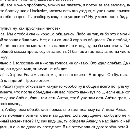
й, все можно пробовать, можно не платить, я потом за все заплачу, вс
те брать у нас all inclusive, можем есть что угодно, я уже начал прихв
 к тебе вопрос. Ты разборку какую-то устроила? Ну, у меня есть обида
тупил, ну, как трусливый человек.
ыса. Мы с тобой очень хорошо общались. Либо не так, либо это с мое
бой хорошо общались. Нет, он и со мной хорошо общался. Он с тобой,
й, не так тяжело метался, хватался и по итогу, ну, ты бы мог слить. Ты
ы общей массы проголосуют за меня. Я бы так и так пошла, но ты чист
ему?
льно с 1 голосования никогда голоса не сливаю. Это удел слабых. Да 
ка, он одуванчик, он мухи не обидит.
лёный гром. Если мы знакомы, то всего ничего. Я то трус. Он булочка.
ай для детей. Просто огром.
 Рахат лукум открываем какую-то коробочку в общем всего по чуть чу
маете, что после объединения вас просто выживут по 1, если ещё хо
ть у нас Алёна, блин, там есть Антон, это 6 уже там есть Алёна гром, 
свою команд.
н, Алёну гром обработает нормально там, поэтому на 7, пока Ренас, н
то ты полный позитив, клей и так далее. Есть ощущение, как будто не н
ный момент все? Ну, как видишь, ты обидела Алёну, у нас были с ней
или, а она по другому поступает. Я не отступала от договорённостей.