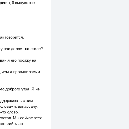
ринят, 6 выпуск все
ак говорится,
 у нас делает на столе?
вай я его посажу на
, чем я провинилась и
го доброго утра. Я не
поддерживать с ним
 словами, випассану.
-то слово.
состав. Мы сейчас всех
ленький клан.