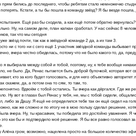
 мы прям бились до последнего, чтобы ребятам стало немножечко стыдн
потерять. Кстати, а ты бы пошла в команду звёзд? Я бы везде пошла, 
испытания. Ещё раз бы сходила, а как ещё потом обратно вернулась?
ально. Ну, на самом деле, план капкан сработал. У нас сейчас 8 чело
иков, так что мы сегодня
уже звёзд почти, так как в звёздной команде 2 да, а их там 3.
осто ни с того ни с сего ещё 1 участник звёздной команды выбывает пр
нечно, вчера честно обиделась, потому что не было какого-то, да, пре
 я выбирала между собой и тобой, поэтому, ну, к тебе вообще никаки
ело, не было. Да, Ренас пытается быть доброй булочкой, которая вот 
ивает, кто за кого будет голосовать, и для него объективно авторитет
так скажем, да, а потом она то сям, то там, то.
 непонятно. Вдвоём с тобой остались. Ты вчера как дёргался. Где же р
ыло. Ну вот в глазах был Ренас у тебя, не, мы с тобой сидели, общали
ал, либо за Дашу. Я ещё не определился тебе так он ещё сидел на гол
ложно, как же сложно и по итогу не в мою пользу сделал решение, хотя 
ыла вчера. Ну, ты красавчик, ты победила это достойно уважения. Я 
это как бы и подтвердило моё решение. Я бы все равно голосовал за
е.
 Алёна гром, возможно, нацелена просто на большое количество эфи