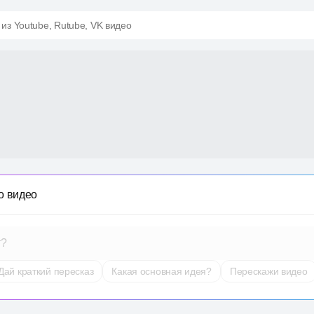
 из Youtube, Rutube, VK видео
о видео
т?
Дай краткий пересказ
Какая основная идея?
Перескажи видео