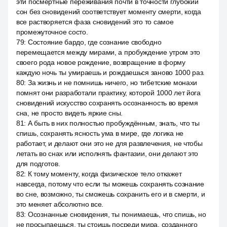
эти посмертные переживания почти в точности глубокий
сон без сновидений соответствует моменту смерти, когда
все растворяется фаза сновидений это то самое
промежуточное состо.
79
:
Состояние бардо, где сознание свободно
перемещается между мирами, а пробуждение утром это
своего рода новое рождение, возвращение в форму
каждую ночь ты умираешь и рождаешься заново 1000 раз.
80
:
За жизнь и не помнишь ничего, но тибетские монахи
помнят они разработали практику, которой 1000 лет йога
сновидений искусство сохранять осознанность во время
сна, не просто видеть яркие сны.
81
:
А быть в них полностью пробуждённым, знать, что ты
спишь, сохранять ясность ума в мире, где логика не
работает, и делают они это не для развлечения, не чтобы
летать во снах или исполнять фантазии, они делают это
для подготов.
82
:
К тому моменту, когда физическое тело откажет
навсегда, потому что если ты можешь сохранять сознание
во сне, возможно, ты сможешь сохранить его и в смерти, и
это меняет абсолютно все.
83
:
Осознанные сновидения, ты понимаешь, что спишь, но
не просыпаешься, ты стоишь посреди мира, созданного