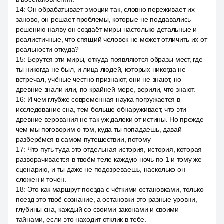
14
:
Он обрабатывает эмоции так, словно переживает их
заново, он решает проблемы, которые не поддавались
решению наяву он создаёт миры настолько детальные и
реалистичные, что спящий человек не может отличить их от
реальности откуда?
15
:
Берутся эти миры, откуда появляются образы мест, где
ты никогда не был, и лица людей, которых никогда не
встречал, учёные честно признают, они не знают, но
древние знали или, по крайней мере, верили, что знают.
16
:
И чем глубже современная наука погружается в
исследование сна, тем больше обнаруживает, что эти
древние верования не так уж далеки от истины. Но прежде
чем мы поговорим о том, куда ты попадаешь, давай
разберёмся в самом путешествии, потому
17
:
Что путь туда это отдельная история, история, которая
разворачивается в твоём теле каждую ночь по 1 и тому же
сценарию, и ты даже не подозреваешь, насколько он
сложен и точен.
18
:
Это как маршрут поезда с чёткими остановками, только
поезд это твоё сознание, а остановки это разные уровни,
глубины сна, каждый со своими законами и своими
тайнами, если это находит отклик в тебе.