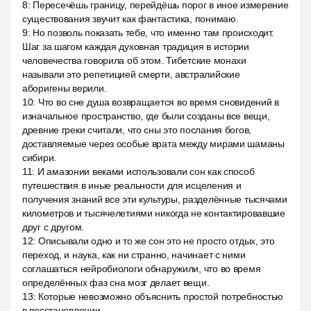
8
:
Пересечёшь границу, перейдёшь порог в иное измерение
существования звучит как фантастика, понимаю.
9
:
Но позволь показать тебе, что именно там происходит.
Шаг за шагом каждая духовная традиция в истории
человечества говорила об этом. Тибетские монахи
называли это репетицией смерти, австралийские
аборигены верили.
10
:
Что во сне душа возвращается во время сновидений в
изначальное пространство, где были созданы все вещи,
древние греки считали, что сны это послания богов,
доставляемые через особые врата между мирами шаманы
сибири.
11
:
И амазонии веками использовали сон как способ
путешествия в иные реальности для исцеления и
получения знаний все эти культуры, разделённые тысячами
километров и тысячелетиями никогда не контактировавшие
друг с другом.
12
:
Описывали одно и то же сон это не просто отдых, это
переход, и наука, как ни странно, начинает с ними
соглашаться нейробиологи обнаружили, что во время
определённых фаз сна мозг делает вещи.
13
:
Которые невозможно объяснить простой потребностью
в восстановлении.