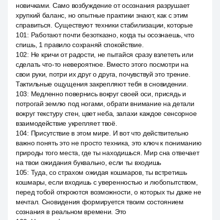
новичками. Само возбуждение от осознания разрушает
хрупкий баланс, но опытные практики знают, как с этим
справиться. Существуют техники стабилизации, которые
101
:
Работают почти безотказно, когда ты осознаешь, что
спишь, 1 правило сохраняй спокойствие.
102
:
Не кричи от радости, не пытайся сразу взлететь или
сделать что-то невероятное. Вместо этого посмотри на
свои руки, потри их друг о друга, почувствуй это трение.
Тактильные ощущения закрепляют тебя в сновидении.
103
:
Медленно повернись вокруг своей оси, присядь и
потрогай землю под ногами, обрати внимание на детали
вокруг текстуру стен, цвет неба, запахи каждое сенсорное
взаимодействие укрепляет твоё.
104
:
Присутствие в этом мире. И вот что действительно
важно понять это не просто техника, это ключ к пониманию
природы того места, где ты находишься. Мир сна отвечает
на твои ожидания буквально, если ты входишь
105
:
Туда, со страхом ожидая кошмаров, ты встретишь
кошмары, если входишь с уверенностью и любопытством,
перед тобой откроются возможности, о которых ты даже не
мечтал. Сновидения формируется твоим состоянием
сознания в реальном времени. Это