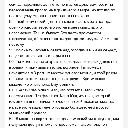
сейчас переживаешь что-то по настоящему важное, и ты
переживаешь просто не в физическом мире, но вот что по
настоящему странно прифронтальная кора.
58
:
Твой логический центр, та самая часть мозга, которая
обычно говорит тебе, что это не имеет смысла, это
невозможно. Так не бывает. Эта часть практически
отключается, её активность падает до минимума. И именно
поэтому
59
:
Во сне ты можешь летать над городами и ни на секунду
не усомниться, что это нормально.
60
:
Ты можешь разговаривать с людьми, которых давно нет
в живых, и принимать это как должное. Ты можешь
находиться в 3 разных местах одновременно, и твой разум
не видит в этом никакого противоречия. Критическое
мышление отключено. Внутренний.
61
:
Скептик замолчал, и то, что остаётся, это чистое
переживание без фильтров Карл Юнг, человек, который
изменил наше понимание человеческой психики, смотрел
на все это и видел нечто гораздо большее, чем просто
химический процесс.
62
:
В мозге он верил, что, когда логический ум отступает, мы
получаем доступ к чему-то древнему и огромному, он