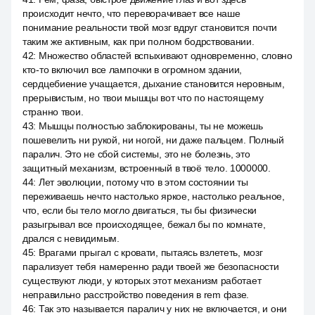
происходит нечто, что переворачивает все наше
понимание реальности твой мозг вдруг становится почти
таким же активным, как при полном бодрствовании.
42
:
Множество областей вспыхивают одновременно, словно
кто-то включил все лампочки в огромном здании,
сердцебиение учащается, дыхание становится неровным,
прерывистым, но твои мышцы вот что по настоящему
странно твои.
43
:
Мышцы полностью заблокированы, ты не можешь
пошевелить ни рукой, ни ногой, ни даже пальцем. Полный
паралич. Это не сбой системы, это не болезнь, это
защитный механизм, встроенный в твоё тело. 1000000.
44
:
Лет эволюции, потому что в этом состоянии ты
переживаешь нечто настолько яркое, настолько реальное,
что, если бы тело могло двигаться, ты бы физически
разыгрывал все происходящее, бежал бы по комнате,
дрался с невидимым.
45
:
Врагами прыгал с кровати, пытаясь взлететь, мозг
парализует тебя намеренно ради твоей же безопасности
существуют люди, у которых этот механизм работает
неправильно расстройство поведения в rem фазе.
46
:
Так это называется паралич у них не включается, и они