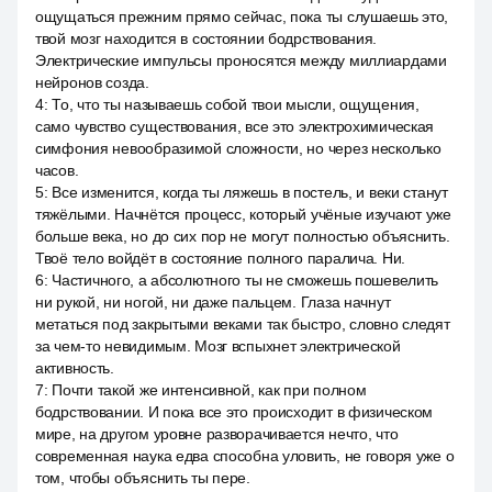
ощущаться прежним прямо сейчас, пока ты слушаешь это,
твой мозг находится в состоянии бодрствования.
Электрические импульсы проносятся между миллиардами
нейронов созда.
4
:
То, что ты называешь собой твои мысли, ощущения,
само чувство существования, все это электрохимическая
симфония невообразимой сложности, но через несколько
часов.
5
:
Все изменится, когда ты ляжешь в постель, и веки станут
тяжёлыми. Начнётся процесс, который учёные изучают уже
больше века, но до сих пор не могут полностью объяснить.
Твоё тело войдёт в состояние полного паралича. Ни.
6
:
Частичного, а абсолютного ты не сможешь пошевелить
ни рукой, ни ногой, ни даже пальцем. Глаза начнут
метаться под закрытыми веками так быстро, словно следят
за чем-то невидимым. Мозг вспыхнет электрической
активность.
7
:
Почти такой же интенсивной, как при полном
бодрствовании. И пока все это происходит в физическом
мире, на другом уровне разворачивается нечто, что
современная наука едва способна уловить, не говоря уже о
том, чтобы объяснить ты пере.