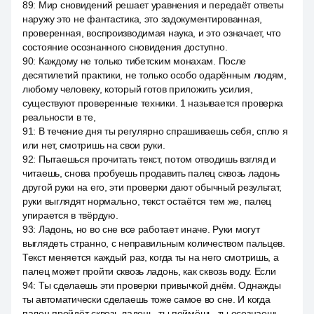
89
:
Мир сновидений решает уравнения и передаёт ответы
наружу это не фантастика, это задокументированная,
проверенная, воспроизводимая наука, и это означает, что
состояние осознанного сновидения доступно.
90
:
Каждому не только тибетским монахам. После
десятилетий практики, не только особо одарённым людям,
любому человеку, который готов приложить усилия,
существуют проверенные техники. 1 называется проверка
реальности в те,
91
:
В течение дня ты регулярно спрашиваешь себя, сплю я
или нет, смотришь на свои руки.
92
:
Пытаешься прочитать текст, потом отводишь взгляд и
читаешь, снова пробуешь продавить палец сквозь ладонь
другой руки на его, эти проверки дают обычный результат,
руки выглядят нормально, текст остаётся тем же, палец
упирается в твёрдую.
93
:
Ладонь, но во сне все работает иначе. Руки могут
выглядеть странно, с неправильным количеством пальцев.
Текст меняется каждый раз, когда ты на него смотришь, а
палец может пройти сквозь ладонь, как сквозь воду. Если
94
:
Ты сделаешь эти проверки привычкой днём. Однажды
ты автоматически сделаешь тоже самое во сне. И когда
палец пройдёт сквозь ладонь, ты поймёшь, ты осознаешь,