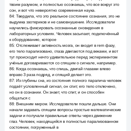
твоим разумом, и полностью осознаешь, что все вокруг это
сон, и вот что невероятно современная наука.
84
:
Твердила, что это реальное состояние сознания, это не
выдумка эзотериков и не самовнушение. Исследователи
научились фиксировать осознанные сновидения в
лабораторных условиях. Человек засыпает, подключённый
к оборудованию, которое
85
:
Отслеживает активность мозга, он входит в rem фазу,
его тело парализовано, глаза двигаются под веками, и вот
тут происходит нечто удивительное перед экспериментом
учёные договариваются со спящим о сигнале, например.
86
:
Когда осознаешь, что спишь, двигай глазами влево
вправо 3 раза подряд, и спящий делает это.
87
:
Из глубины сна, из состояния полного паралича человек
подаёт условленный сигнал, он спит, его тело отключено,
но он в сознании. Он знает, что спит, и он способен
общаться с
88
:
Внешним миром. Исследователи пошли дальше. Они
начали задавать спящим вопросы простые математические
задачи и получали правильные ответы через движение
глаз. Человек, находящийся в полностью парализованном
состоянии, погруженный в