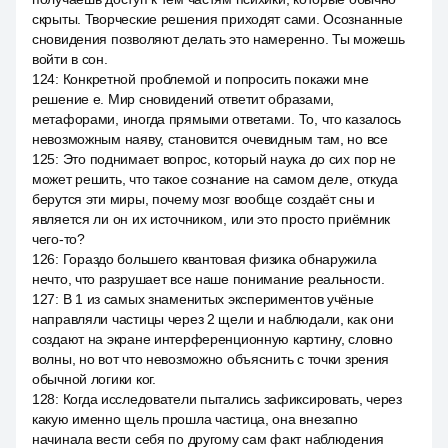
скрыты. Творческие решения приходят сами. Осознанные
сновидения позволяют делать это намеренно. Ты можешь
войти в сон.
124
:
Конкретной проблемой и попросить покажи мне
решение e. Мир сновидений ответит образами,
метафорами, иногда прямыми ответами. То, что казалось
невозможным наяву, становится очевидным там, но все
125
:
Это поднимает вопрос, который наука до сих пор не
может решить, что такое сознание на самом деле, откуда
берутся эти миры, почему мозг вообще создаёт сны и
является ли он их источником, или это просто приёмник
чего-то?
126
:
Гораздо большего квантовая физика обнаружила
нечто, что разрушает все наше понимание реальности.
127
:
В 1 из самых знаменитых экспериментов учёные
направляли частицы через 2 щели и наблюдали, как они
создают на экране интерференционную картину, словно
волны, но вот что невозможно объяснить с точки зрения
обычной логики ког.
128
:
Когда исследователи пытались зафиксировать, через
какую именно щель прошла частица, она внезапно
начинала вести себя по другому сам факт наблюдения