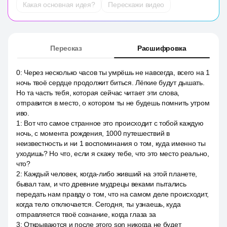
Какая основная идея?
Перескажи видео
Пересказ
Расшифровка
0
:
Через несколько часов ты умрёшь не навсегда, всего на 1
ночь твоё сердце продолжит биться. Лёгкие будут дышать.
Но та часть тебя, которая сейчас читает эти слова,
отправится в место, о котором ты не будешь помнить утром
иво.
1
:
Вот что самое странное это происходит с тобой каждую
ночь, с момента рождения, 1000 путешествий в
неизвестность и ни 1 воспоминания о том, куда именно ты
уходишь? Но что, если я скажу тебе, что это место реально,
что?
2
:
Каждый человек, когда-либо живший на этой планете,
бывал там, и что древние мудрецы веками пытались
передать нам правду о том, что на самом деле происходит,
когда тело отключается. Сегодня, ты узнаешь, куда
отправляется твоё сознание, когда глаза за
3
:
Открываются и после этого son никогда не будет