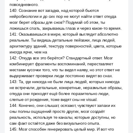
повседневного.
140
:
Сознание вот загадка, над которой бьются
нейробиологии и до сих пор не могут найти ответ откуда
мозг берет образы для снов? Подумай об этом, ты
ложишься спать, закрываешь глаза и через какое-то время.
141
:
Оказываешься в мире, который выглядит абсолютно
реальным. Ты видишь детальные пейзажи, лица людей,
архитектуру зданий, текстуру поверхностей, цвета, которые
иногда ярче, чем на
142
:
Откуда все это берётся? Стандартный ответ. Мозг
комбинирует фрагменты воспоминаний, переставляет
местами кусочки того, что ты видел наяву, но этот ответ не
выдерживает проверки люди постоянно видят во снах.
143
:
Та, где никогда не были лица людей, которых никогда
не встречали, детальные, конкретные, неразмытые образы,
откуда они приходят ещё более поразительно люди,
слепые от рождения, тоже видят сны не visual.
144
:
Конечно, они слышат, осязают, чувствуют запахи их
сны полны ощущений просто других, мозг создаёт
реальность, используя те каналы, которые доступны, но
сам факт остаётся даже без визуального опыта.
145
:
Мозг способен генерировать целый мир. И вот что