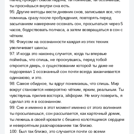
ты проснёшься внутри сна есть.
95
:
Другие методы вести дневник снов, записывая все, что
помнишь сразу после пробуждения, повторять перед
засыпанием намерение осознать сон, просыпаться через 5
часов, бодрствовать полчаса, а затем возвращаться в сон с
чётким.
96
:
Фокусом на осознанности каждая из этих техник
увеличивает шансы.
97
:
И когда это наконец случится, когда ты впервые
поймёшь, что спишь, не проснувшись, перед тобой
откроется дверь, о существовании которой ты даже не
подозревал 1 осознанный сон почти всегда заканчивается
одинаково, и это.
98
:
Самое обидное, ты вдруг понимаешь, что спишь. Мир
вокруг становится невероятно чётким, ярким, реальным. Ты
чувствуешь прилив восторга, эйфории. Не могу поверить, я
сделал это я в осознанном.
99
:
Сне и именно в этот момент именно от этого волнения
ты просыпаешься, сон рассыпается, как карточный домик,
ты лежишь в своей кровати с бешено колотящимся сердцем
и невероятным разочарованием так близко.
100
:
Был так близко, это случается почти со всеми