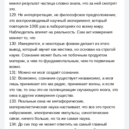
менял результат частица словно знала, что за ней смотрят
это.
129
:
Не интерпретация, не философское предположение,
это воспроизводимый научный эксперимент, который
повторяли 1000 раз в лабораториях по всему миру.
Наблюдатель влияет на реальность. Сам акт измерения
меняет то, что
130
:
Измеряется, и некоторые физики делают из этого
вывод, который звучит как мистика, но основан на строгой
науке. Сознание может быть не побочным продуктом
материи, а чем-то фундаментальным, чем-то первичным
возмо.
131
:
Можно не мозг создаёт сознание.
132
:
Возможно, сознание существует независимо, а мозг
лишь принимает его как радио, принимает волны, и если
это так, то сны это не галлюцинации скучающего мозга, это
окна в другие измерения существо.
133
:
Реальные окна не метафорические,
материалистическая наука настаивает, что все это просто
нейрохимия, электрические импульсы, синоптические
связи, ничего больше, но та же самая наука.
134
:
До сих пор не может ответить на самый главный