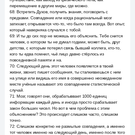
перемещение в другие миры, где можно.
68
:
Встретить Духов, получить знания, поговорить с
предками. Совпадение или когда рациональный мозг
затихает, открывается что-то, что было там всегда. Вот опыт,
который наверняка случался с тобой.
69
:
И ты до сих пор не можешь его объяснить. Тебе снится
человек, о котором ты не думал годами, может быть, друг
детства, с которым потерял связь бывший коллега, кто-то,
кого ты едва помнил, чьё лицо давно стёрлось из
повседневной памяти и на.
70
:
Следующий день этот человек появляется в твоей
жизни, звонит, пишет сообщения, ты сталкиваешься с ним
на улице или видишь его имя в совершенно неожиданном
месте учёные называют это совпадением статистической
случай.
71
:
Мозг, говорят они, обрабатыввает 1000 единиц
информации каждый день и иногда просто срабатывает
закон больших чисел. Но вот в чем проблема с этим
объяснением? Это происходит слишком часто, слишком
точно.
72
:
Слишком конкретно не размытые совпадения, а именно
тот человек именно на следующий день, именно после того