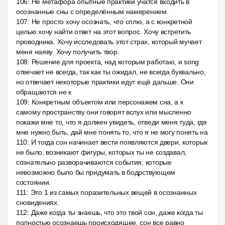
106
:
Не метафора опытные практики учатся входить в
осознанные сны с определённым намерением.
107
:
Не просто хочу осознать, что сплю, а с конкретной
целью хочу найти ответ на этот вопрос. Хочу встретить
проводника. Хочу исследовать этот страх, который мучает
меня наяву. Хочу получить твор.
108
:
Решение для проекта, над которым работаю, и song
отвечает не всегда, так как ты ожидал, не всегда буквально,
но отвечает некоторые практики идут ещё дальше. Они
обращаются не к
109
:
Конкретным объектом или персонажем сна, а к
самому пространству они говорят вслух или мысленно
покажи мне то, что я должен увидеть, отведи меня туда, где
мне нужно быть, дай мне понять то, что я не могу понять на
110
:
И тогда сон начинает вести появляются двери, которых
не было, возникают фигуры, которых ты не создавал,
сознательно разворачиваются события, которые
невозможно было бы придумать в бодрствующем
состоянии.
111
:
Это 1 из самых поразительных вещей в осознанных
сновидениях.
112
:
Даже когда ты знаешь, что это твой сон, даже когда ты
полностью осознаешь происходящее, сон все равно