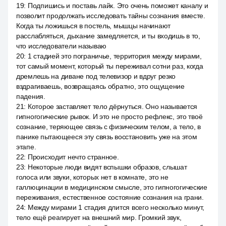
19
:
Подпишись и поставь лайк. Это очень поможет каналу и
позволит продолжать исследовать тайны сознания вместе.
Когда ты ложишься в постель, мышцы начинают
расслабляться, дыхание замедляется, и ты входишь в то,
что исследователи называю
20
:
1 стадией это пограничье, территория между мирами,
тот самый момент, который ты переживал сотни раз, когда
дремлешь на диване под телевизор и вдруг резко
вздрагиваешь, возвращаясь обратно, это ощущение
падения.
21
:
Которое заставляет тело дёрнуться. Оно называется
гипногогические рывок. И это не просто рефлекс, это твоё
сознание, теряющее связь с физическим телом, а тело, в
панике пытающееся эту связь восстановить уже на этом
этапе.
22
:
Происходит нечто странное.
23
:
Некоторые люди видят вспышки образов, слышат
голоса или звуки, которых нет в комнате, это не
галлюцинации в медицинском смысле, это гипногогические
переживания, естественное состояние сознания на грани.
24
:
Между мирами 1 стадия длится всего несколько минут,
тело ещё реагирует на внешний мир. Громкий звук,