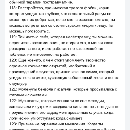
обычной терапии посттравматиче.
118
:
Расстройство, хроническая тревога фобии, корни
которых уходят так глубоко, что сознательный разум не
может до них добраться, но во сне, в осознанном сне, ты
можешь встретиться со своим страхом лицом к лицу. Ты
можешь поговорить с.
119
:
Той частью себя, которая несёт травму, ты можешь
переписать воспоминания, не стирая его, а меняя свою
реакцию на него, и это работает не как волшебная
таблетка, не мгновенно, но работает.
120
:
Ещё кое-что, о чем стоит упомянуть творчество
огромное количество открытий, изобретений и
произведений искусства, пришли из снов химик, который
увидел во сне змею, кусающую собственный хвост, и понял
структуру.
121
:
Молекулы бензола писатели, которые просыпались с
готовыми сюжетами.
122
:
Музыканты, которые слышали во сне мелодии,
записывали их утром и создавали хиты это не легенды и не
преувеличения, это задокументированные случаи, когда
логический ум отступает, когда снимает.
123
:
Привычные ограничения мышления. Когда ты
получаешь доступ к тем частям психики, которые обычно