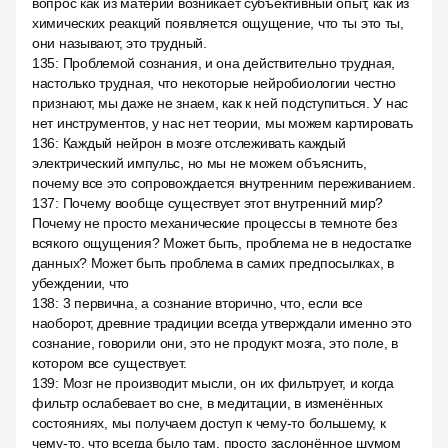
вопрос как из материи возникает субъективный опыт, как из
химических реакций появляется ощущение, что ты это ты,
они называют, это трудный.
135
:
Проблемой сознания, и она действительно трудная,
настолько трудная, что некоторые нейробиологии честно
признают, мы даже не знаем, как к ней подступиться. У нас
нет инструментов, у нас нет теории, мы можем картировать
136
:
Каждый нейрон в мозге отслеживать каждый
электрический импульс, но мы не можем объяснить,
почему все это сопровождается внутренним переживанием.
137
:
Почему вообще существует этот внутренний мир?
Почему не просто механические процессы в темноте без
всякого ощущения? Может быть, проблема не в недостатке
данных? Может быть проблема в самих предпосылках, в
убеждении, что
138
:
3 первична, а сознание вторично, что, если все
наоборот, древние традиции всегда утверждали именно это
сознание, говорили они, это не продукт мозга, это поле, в
котором все существует.
139
:
Мозг не производит мысли, он их фильтрует, и когда
фильтр ослабевает во сне, в медитации, в изменённых
состояниях, мы получаем доступ к чему-то большему, к
чему-то, что всегда было там, просто заслонённое шумом