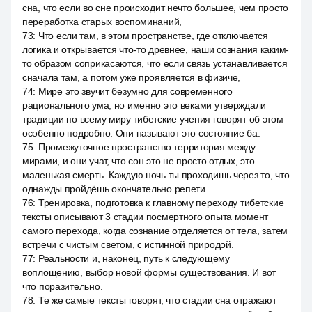
сна, что если во сне происходит нечто большее, чем просто
переработка старых воспоминаний,
73
:
Что если там, в этом пространстве, где отключается
логика и открывается что-то древнее, наши сознания каким-
то образом соприкасаются, что если связь устанавливается
сначала там, а потом уже проявляется в физиче,
74
:
Мире это звучит безумно для современного
рационального ума, но именно это веками утверждали
традиции по всему миру тибетские учения говорят об этом
особенно подробно. Они называют это состояние ба.
75
:
Промежуточное пространство территория между
мирами, и они учат, что сон это не просто отдых, это
маленькая смерть. Каждую ночь ты проходишь через то, что
однажды пройдёшь окончательно репети.
76
:
Тренировка, подготовка к главному переходу тибетские
тексты описывают 3 стадии посмертного опыта момент
самого перехода, когда сознание отделяется от тела, затем
встречи с чистым светом, с истинной природой.
77
:
Реальности и, наконец, путь к следующему
воплощению, выбор новой формы существования. И вот
что поразительно.
78
:
Те же самые тексты говорят, что стадии сна отражают