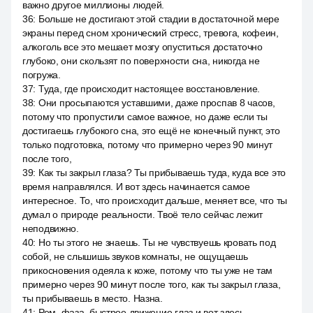
важно другое миллионы людей.
36
:
Больше не достигают этой стадии в достаточной мере
экраны перед сном хронический стресс, тревога, кофеин,
алкоголь все это мешает мозгу опуститься достаточно
глубоко, они скользят по поверхности сна, никогда не
погружа.
37
:
Туда, где происходит настоящее восстановление.
38
:
Они просыпаются уставшими, даже проспав 8 часов,
потому что пропустили самое важное, но даже если ты
достигаешь глубокого сна, это ещё не конечный пункт, это
только подготовка, потому что примерно через 90 минут
после того,
39
:
Как ты закрыл глаза? Ты прибываешь туда, куда все это
время направлялся. И вот здесь начинается самое
интересное. То, что происходит дальше, меняет все, что ты
думал о природе реальности. Твоё тело сейчас лежит
неподвижно.
40
:
Но ты этого не знаешь. Ты не чувствуешь кровать под
собой, не слышишь звуков комнаты, не ощущаешь
прикосновения одеяла к коже, потому что ты уже не там
примерно через 90 минут после того, как ты закрыл глаза,
ты прибываешь в место. Назна.
41
:
Рем, фаза, быстрое движение глаз и вот здесь