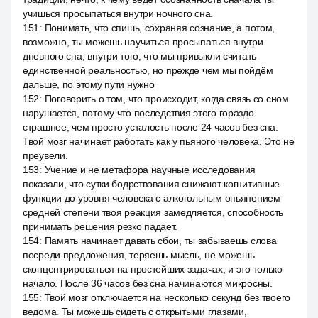
учишься просыпаться внутри ночного сна.
151
:
Понимать, что спишь, сохраняя сознание, а потом,
возможно, ты можешь научиться просыпаться внутри
дневного сна, внутри того, что мы привыкли считать
единственной реальностью, но прежде чем мы пойдём
дальше, по этому пути нужно
152
:
Поговорить о том, что происходит, когда связь со сном
нарушается, потому что последствия этого гораздо
страшнее, чем просто усталость после 24 часов без сна.
Твой мозг начинает работать как у пьяного человека. Это не
преувели.
153
:
Учение и не метафора научные исследования
показали, что сутки бодрствования снижают когнитивные
функции до уровня человека с алкогольным опьянением
средней степени твоя реакция замедляется, способность
принимать решения резко падает.
154
:
Память начинает давать сбои, ты забываешь слова
посреди предложения, теряешь мысль, не можешь
сконцентрироваться на простейших задачах, и это только
начало. После 36 часов без сна начинаются микросны.
155
:
Твой мозг отключается на несколько секунд без твоего
ведома. Ты можешь сидеть с открытыми глазами,