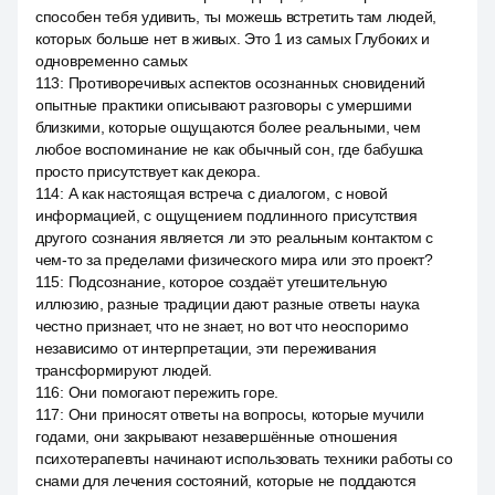
способен тебя удивить, ты можешь встретить там людей,
которых больше нет в живых. Это 1 из самых Глубоких и
одновременно самых
113
:
Противоречивых аспектов осознанных сновидений
опытные практики описывают разговоры с умершими
близкими, которые ощущаются более реальными, чем
любое воспоминание не как обычный сон, где бабушка
просто присутствует как декора.
114
:
А как настоящая встреча с диалогом, с новой
информацией, с ощущением подлинного присутствия
другого сознания является ли это реальным контактом с
чем-то за пределами физического мира или это проект?
115
:
Подсознание, которое создаёт утешительную
иллюзию, разные традиции дают разные ответы наука
честно признает, что не знает, но вот что неоспоримо
независимо от интерпретации, эти переживания
трансформируют людей.
116
:
Они помогают пережить горе.
117
:
Они приносят ответы на вопросы, которые мучили
годами, они закрывают незавершённые отношения
психотерапевты начинают использовать техники работы со
снами для лечения состояний, которые не поддаются