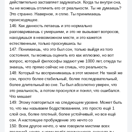
действительно заставляет задуматься. Когда ты внутри сна,
ты не можешь отличить его от реальности. Ты не думаешь?
Это странно. Наверное, я сплю. Ты принимаешь
происходящее.
146
:
Как данность летаешь и это нормально
разговариваешь с умершими, и это не вызывает вопросов,
находишься в невозможном месте, и это кажется
естественным, только проснувшись ты
147
:
Понимаешь, что это был сон, только выйдя из того
состояния, ты можешь оценить его как иллюзию, но вот
вопрос, который философы задают уже 1000 лет, откуда ты
знаешь, что прямо сейчас не спишь, что реальность
148
:
Который ты воспринимаешь в этот момент. Не такой же
сон, просто более стабильный, более последовательный,
более длительный во сне. Ты был абсолютно уверен, что
это реальность, а потом проснулся и понял, что ошибался.
Что мешает
149
:
Этому повториться на следующем уровне. Может быть
то, что мы называем бодрствованием, это просто ещё 1
слой сна, более плотный, более устойчивый, но все ещё
сон. А настоящее пробуждение это нечто со
150
:
Всем другое нечто, о чем говорили мистики всех
традиций, нечто, к чему ведёт осознанность сначала ты