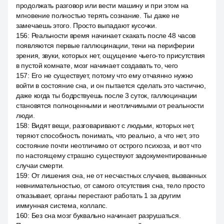
продолжать разговор или вести машину и при этом на
мгновение полностью терять сознание. Ты даже не
замечаешь этого. Просто выпадают кусочки.
156
:
Реальности время начинает скакать после 48 часов
появляются первые галлюцинации, тени на периферии
зрения, звуки, которых нет, ощущение чьего-то присутствия
в пустой комнате, мозг начинает создавать то, чего
157
:
Его не существует, потому что ему отчаянно нужно
войти в состояние сна, и он пытается сделать это частично,
даже когда ты бодрствуешь после 3 суток, галлюцинации
становятся полноценными и неотличимыми от реальности
люди.
158
:
Видят вещи, разговаривают с людьми, которых нет,
теряют способность понимать, что реально, а что нет, это
состояние почти неотличимо от острого психоза, и вот что
по настоящему страшно существуют задокументированные
случаи смерти.
159
:
От лишения сна, не от несчастных случаев, вызванных
невнимательностью, от самого отсутствия сна, тело просто
отказывает, органы перестают работать 1 за другим
иммунная система, коллапс.
160
:
Без сна мозг буквально начинает разрушаться.