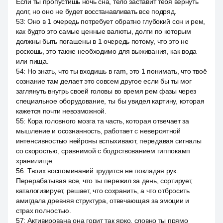
Если ты пропустишь ночь сна, тело заставит тебя вернуть
долг, но оно не будет восстанавливать все подряд.
53
:
Оно в 1 очередь потребует обратно глубокий сон и рем,
как будто это самые ценные валюты, долги по которым
должны быть погашены в 1 очередь потому, что это не
роскошь, это также необходимо для выживания, как вода
или пища.
54
:
Но знать, что ты входишь в ram, это 1 понимать, что твоё
сознание там делает это совсем другое если бы ты мог
заглянуть внутрь своей головы во время рем фазы через
специальное оборудование, ты бы увидел картину, которая
кажется почти невозможной.
55
:
Кора головного мозга та часть, которая отвечает за
мышление и осознанность, работает с невероятной
интенсивностью нейроны вспыхивают, передавая сигналы
со скоростью, сравнимой с бодрствованием гиппокамп
хранилище.
56
:
Твоих воспоминаний трудится не покладая рук.
Перерабатывая все, что ты пережил за день, сортирует,
каталогизирует, решает, что сохранить, а что отбросить
амигдала древняя структура, отвечающая за эмоции и
страх полностью.
57
:
Активирована она горит так ярко, словно ты прямо