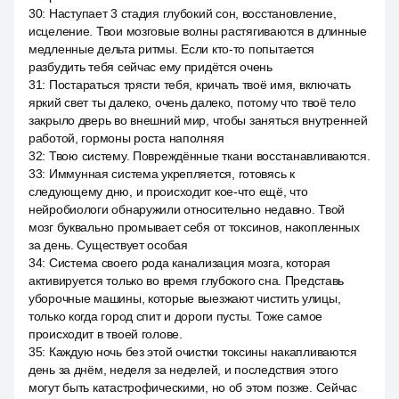
30
:
Наступает 3 стадия глубокий сон, восстановление,
исцеление. Твои мозговые волны растягиваются в длинные
медленные дельта ритмы. Если кто-то попытается
разбудить тебя сейчас ему придётся очень
31
:
Постараться трясти тебя, кричать твоё имя, включать
яркий свет ты далеко, очень далеко, потому что твоё тело
закрыло дверь во внешний мир, чтобы заняться внутренней
работой, гормоны роста наполняя
32
:
Твою систему. Повреждённые ткани восстанавливаются.
33
:
Иммунная система укрепляется, готовясь к
следующему дню, и происходит кое-что ещё, что
нейробиологи обнаружили относительно недавно. Твой
мозг буквально промывает себя от токсинов, накопленных
за день. Существует особая
34
:
Система своего рода канализация мозга, которая
активируется только во время глубокого сна. Представь
уборочные машины, которые выезжают чистить улицы,
только когда город спит и дороги пусты. Тоже самое
происходит в твоей голове.
35
:
Каждую ночь без этой очистки токсины накапливаются
день за днём, неделя за неделей, и последствия этого
могут быть катастрофическими, но об этом позже. Сейчас