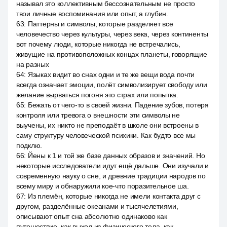
называл это коллективным бессознательным не просто
твои личные воспоминания или опыт, а глубин.
63
:
Паттерны и символы, которые разделяет все
человечество через культуры, через века, через континенты
вот почему люди, которые никогда не встречались,
живущие на противоположных концах планеты, говорящие
на разных
64
:
Языках видит во снах одни и те же вещи вода почти
всегда означает эмоции, полёт символизирует свободу или
желание вырваться погоня это страх или попытка.
65
:
Бежать от чего-то в своей жизни. Падение зубов, потеря
контроля или тревога о внешности эти символы не
выучены, их никто не преподаёт в школе они встроены в
саму структуру человеческой психики. Как будто все мы
подклю.
66
:
Йены к 1 и той же базе данных образов и значений. Но
некоторые исследователи идут ещё дальше. Они изучали и
современную науку о сне, и древние традиции народов по
всему миру и обнаружили кое-что поразительное ша.
67
:
Из племён, которые никогда не имели контакта друг с
другом, разделённые океанами и тысячелетиями,
описывают опыт сна абсолютно одинаково как
путешествие, как выход из физического тела, как