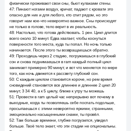
физически проживают свои сны, бьют кулаками стены.
47
:
Пинают ногами воздух, кричат, падают с кровати это
опасно для них и для любого, кто спит рядом, но это
говорит нам кое-что невероятно важное. Сны происходят
не только в голове, тело верит в их реальность.
48
:
Настолько, что готова действовать. 1 рен. Цикл длится
всего около 10 минут. Едва хватает, чтобы коснуться
поверхности того места, куда ты попал. Но ночь только
начинается. После этого ты возвращаешься обратно.
49
:
Проходишь через 2 стадию, погружаешься в глубокий
сон и снова поднимаешься в ram каждый полный цикл
занимает примерно 90 минут, и вот что меняется по мере
того, как ночь движется к рассвету глубокий сон.
50
:
С каждым циклом становится короче, но рем время
сновидений становится все длиннее и длиннее 2 цикл 20
минут, 3 34 40, а к 5 циклу, ближе к утру ты можешь
51
:
Провести в ram целый час непрерывно вот почему в
выходные, когда ты позволяешь себе поспать подольше,
просыпаешься с этими невероятно яркими, странными,
эмоционально насыщенными снами, ты провёл.
52
:
Там больше времени, глубже погрузился, увидел
больше. Твоё тело знает, что эти стадии не опциональны.