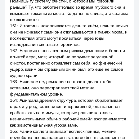
Помнишь ту систему очистки, о которой мы говорили
раньше? Ту, что работает только во время глубокого сна и
вымывает токсины из мозга. Когда ты не спишь, эта система
не включается.
161
:
И токсины накапливаются день за днём, ночь за ночью
они не исчезают сами они откладываются в тканях мозга, и
последствия этого могут проявиться через годы
исследования связывают хроничес.
162
:
Недосып с повышенным риском деменции и болезни
альцгеймера, мозг, который не получает регулярной
очистки, постепенно отравляет сам себя, но физический
ущерб, каким бы страшным он ни был, это ещё не самое
худшее храни.
163
:
Ническое недосыпание не просто делает тебя
уставшим, оно перестраивает твой мозг на
фундаментальном уровне.
164
:
Амигдала древняя структура, которая обрабатывает
страх и угрозу, становится гиперактивной, она начинает
срабатывать на стимулы, которые раньше казались
незначительными обычно рабочий емейл воспринимается
как экзистенциальная угроза заме.
165
:
Чание коллеги вызывает всплеск паники, мелкие
неудобства превращаются в катастрофы, ты становишься