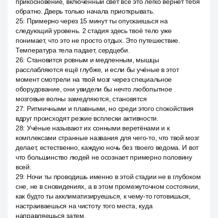
прикосновение, включённый свет все это легко вернёт тебя
обратно. Дверь только начала приоткрывать.
25
:
Примерно через 15 минут ты опускаешься на
следующий уровень. 2 стадия здесь твоё тело уже
понимает, что это не просто отдых. Это путешествие.
Температура тела падает, сердцеби.
26
:
Становится ровным и медленным, мышцы
расслабляются ещё глубже, и если бы учёные в этот
момент смотрели на твой мозг через специальное
оборудование, они увидели бы нечто любопытное
мозговые волны замедляются, становятся
27
:
Ритмичными и плавными, но среди этого спокойствия
вдруг происходят резкие всплески активности.
28
:
Учёные называют их сонными веретёнами и к
комплексами странные названия для чего-то, что твой мозг
делает, естественно, каждую ночь без твоего ведома. И вот
что большинство людей не осознает примерно половину
всей.
29
:
Ночи ты проводишь именно в этой стадии не в глубоком
сне, не в сновидениях, а в этом промежуточном состоянии,
как будто ты акклиматизируешься, к чему-то готовишься,
настраиваешься на чистоту того места, куда
направляешься затем.