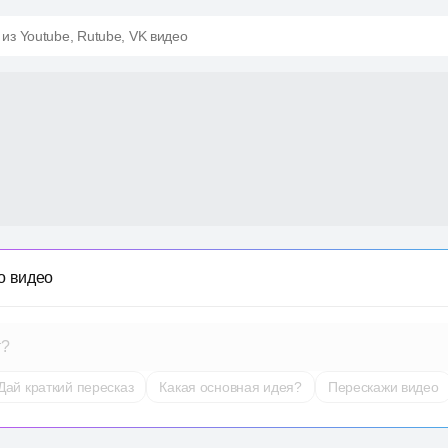
 из Youtube, Rutube, VK видео
о видео
т?
Дай краткий пересказ
Какая основная идея?
Перескажи видео