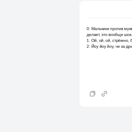
0
:
Мальчики против мужи
делает, это вообще шок.
1
:
Ой, ой, ой, стрёмно, 
2
:
Йоу йоу йоу, че за д