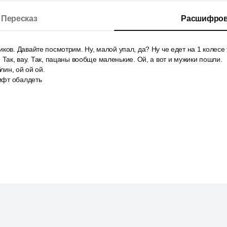
Пересказ
Расшифров
ков. Давайте посмотрим. Ну, малой упал, да? Ну че едет на 1 колесе
 Так, вау. Так, пацаны вообще маленькие. Ой, а вот и мужики пошли.
блин, ой ой ой.
рифт обалдеть