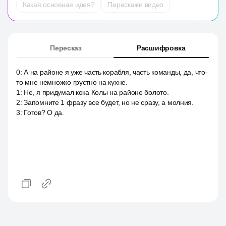
Какая основная идея?
Перескажи видео
Пересказ
Расшифровка
0
:
А на районе я уже часть корабля, часть команды, да, что-
то мне немножко грустно на кухне.
1
:
Не, я придумал кока Колы на районе болото.
2
:
Запомните 1 фразу все будет, но не сразу, a молния.
3
:
Готов? О да.