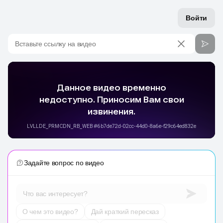
Войти
Вставьте ссылку на видео
Задайте вопрос по видео
Что вас интересует?
О чем это видео?
Дай краткий пересказ