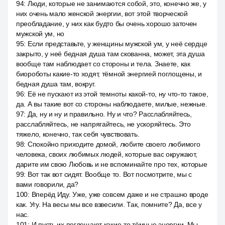
94
:
Люди, которые не занимаются собой, это, конечно же, у
них очень мало женской энергии, вот этой творческой
преобладание, у них как будто бы очень хорошо заточен
мужской ум, но
95
:
Если представьте, у женщины мужской ум, у неё сердце
закрыто, у неё бедная душа там скованна, может, эта душа
вообще там наблюдает со стороны и тела. Знаете, как
биороботы какие-то ходят, тёмной энергией поглощены, и
бедная душа там, вокруг.
96
:
Её не пускают из этой темноты какой-то, ну что-то такое,
да. А вы такие вот со стороны наблюдаете, милые, нежные.
97
:
Да, ну и ну и правильно. Ну и что? Расслабляйтесь,
расслабляйтесь, не напрягайтесь, не ускоряйтесь. Это
тяжело, конечно, так себя чувствовать.
98
:
Спокойно приходите домой, любите своего любимого
человека, своих любимых людей, которые вас окружают,
дарите им свою Любовь и не вспоминайте про тех, которые
99
:
Вот так вот сидят. Вообще то. Вот посмотрите, мы с
вами говорили, да?
100
:
Вперёд Иду. Уже, уже совсем даже и не страшно вроде
как. Угу. На весы мы все взвесили. Так, помните? Да, все у
нас.
101
:
И пусть их поглощают какие-то тёмные энергии. Мы