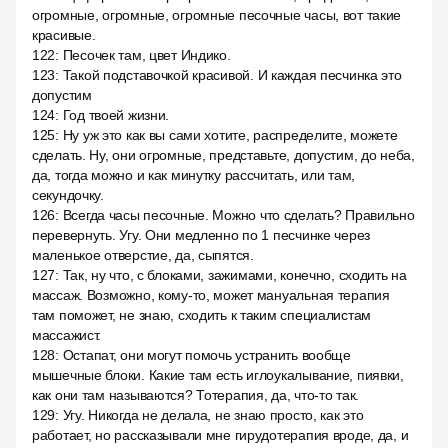
огромные, огромные, огромные песочные часы, вот такие
красивые.
122
:
Песочек там, цвет Индико.
123
:
Такой подставочкой красивой. И каждая песчинка это
допустим
124
:
Год твоей жизни.
125
:
Ну уж это как вы сами хотите, распределите, можете
сделать. Ну, они огромные, представьте, допустим, до неба,
да, тогда можно и как минутку рассчитать, или там,
секундочку.
126
:
Всегда часы песочные. Можно что сделать? Правильно
перевернуть. Угу. Они медленно по 1 песчинке через
маленькое отверстие, да, сыпятся.
127
:
Так, ну что, с блоками, зажимами, конечно, сходить на
массаж. Возможно, кому-то, может мануальная терапия
там поможет, не знаю, сходить к таким специалистам
массажист.
128
:
Остапат, они могут помочь устранить вообще
мышечные блоки. Какие там есть иглоукалывание, пиявки,
как они там называются? Тотерапия, да, что-то так.
129
:
Угу. Никогда не делала, не знаю просто, как это
работает, но рассказывали мне гирудотерапия вроде, да, и