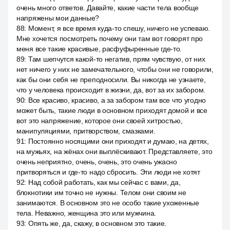
очень много ответов. Давайте, какие части тела вообще
напряжены мои данные?
88
:
Момент, я все время куда-то спешу, ничего не успеваю.
Мне хочется посмотреть почему они там вот говорят про
меня все такие красивые, расфуфыренные где-то.
89
:
Там шепчутся какой-то негатив, прям чувствую, от них
нет ничего у них не замечательного, чтобы они не говорили,
как бы они себя не преподносили. Вы никогда не узнаете,
что у человека происходит в жизни, да, вот за их забором.
90
:
Все красиво, красиво, а за забором там все что угодно
может быть, такие люди в основном приходят домой и все
вот это напряжение, которое они своей хитростью,
манипуляциями, притворством, смазками.
91
:
Постоянно носящими они приходят и думаю, на детях,
на мужьях, на жёнах они выплёскивают. Представляете, это
очень неприятно, очень, очень, это очень ужасно
притворяться и где-то надо сбросить. Эти люди не хотят
92
:
Над собой работать, как мы сейчас с вами, да,
блокнотики им точно не нужны. Телом они своим не
занимаются. В основном это не особо такие ухоженные
тела. Неважно, женщина это или мужчина.
93
:
Опять же, да, скажу, в основном это такие.