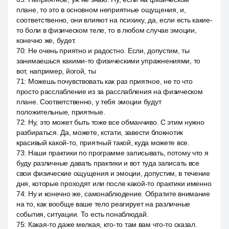
плане, то это в основном неприятные ощущения, и,
соответственно, они влияют на психику, да, если есть какие-
то боли в физическом теле, то в любом случае эмоции,
конечно же, будет.
70
:
Не очень приятно и радостно. Если, допустим, ты
занимаешься какими-то физическими упражнениями, то
вот, например, йогой, ты
71
:
Можешь почувствовать как раз приятное, не то что
просто расслабление из за расслабления на физическом
плане. Соответственно, у тебя эмоции будут
положительные, приятные.
72
:
Ну, это может быть тоже все обманчиво. С этим нужно
разбираться. Да, можете, кстати, завести блокнотик
красивый какой-то, приятный такой, куда можете все.
73
:
Наши практики по программе записывать, потому что я
буду различные давать практики и вот туда записать все
свои физические ощущения и эмоции, допустим, в течение
дня, которые проходят или после какой-то практики именно
74
:
Ну и конечно же, самонаблюдение. Обратите внимание
на то, как вообще ваше тело реагирует на различные
события, ситуации. То есть понаблюдай.
75
:
Какая-то даже мелкая, кто-то там вам что-то сказал.