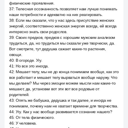
физические проявления.
37
:
Телесная осознанность позволяет нам лучше понимать
наши потребности и адекватно на них реагировать.
38
:
Если мы сказали, что у нас здесь присутствие женских
энергий, соответственно женская энергия всегда, ей всегда
интересно знать свои родослов.
39
:
Своих предков, предков с хорошим мужским анализом
трудиться, да, но трудиться мы сказали уже творчески, да.
Вот смотрите, тут дедушка сажает какие-то растения,
овощи.
40
:
В огороде. Угу.
41
:
Но все это иногда.
42
:
Мешает телу, мы не до конца понимаем вообще, как это
все работает и мешает телу вырваться вообще наружу. Что
мы делаем? Мы через эмоции можем мысли нам какие-то
мешают, да, установки вот эти вот все родовые от
родителей.
43
:
Опять же бабушка, дедушка и так далее, и иногда не
понимаем, почему нам не хватает времени для творчества.
44
:
Угу. Как у нас вообще развивается сознание нашего?
45
:
От тела физического.
46
:
У человека.