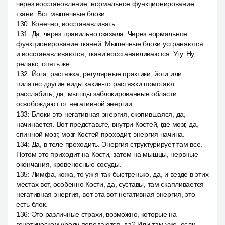
через восстановление, нормальное функционирование
ткани. Вот мышечные блоки.
130
:
Конечно, восстанавливать.
131
:
Да, через правильно сказала. Через нормальное
функционирование тканей. Мышечные блоки устраняются
и восстанавливаются, ткани восстанавливаются. Угу. Ну,
релакс, опять же.
132
:
Йога, растяжка, регулярные практики, йоги или
пилатес другие виды какие-то растяжки помогают
расслабить, да, мышцы заблокированные области
освобождают от негативной энергии.
133
:
Блоки это негативная энергия, скопившаяся, да,
начинается. Вот представьте, внутри Костей, где мозг, да,
спинной мозг, мозг Костей проходит, энергия начина.
134
:
Да, в теле проходить. Энергия структурирует там все.
Потом это приходит на Кости, затем на мышцы, нервные
окончания, кровеносные сосуды.
135
:
Лимфа, кожа, то уж я так быстренько, да, и везде в этих
местах вот, особенно Кости, да, суставы, там скапливается
негативная энергия, вот эта вот негативная энергия, это
есть блок.
136
:
Это различные страхи, возможно, которые на
генетическом уроду передаются, да? Или там уже, если