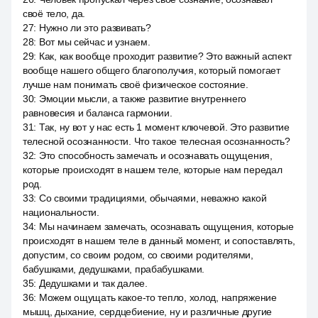
своё тело, да.
27
:
Нужно ли это развивать?
28
:
Вот мы сейчас и узнаем.
29
:
Как, как вообще проходит развитие? Это важный аспект
вообще нашего общего благополучия, который помогает
лучше нам понимать своё физическое состояние.
30
:
Эмоции мысли, а также развитие внутреннего
равновесия и баланса гармонии.
31
:
Так, ну вот у нас есть 1 момент ключевой. Это развитие
телесной осознанности. Что такое телесная осознанность?
32
:
Это способность замечать и осознавать ощущения,
которые происходят в нашем теле, которые нам передал
род.
33
:
Со своими традициями, обычаями, неважно какой
национальности.
34
:
Мы начинаем замечать, осознавать ощущения, которые
происходят в нашем теле в данный момент, и сопоставлять,
допустим, со своим родом, со своими родителями,
бабушками, дедушками, прабабушками.
35
:
Дедушками и так далее.
36
:
Можем ощущать какое-то тепло, холод, напряжение
мышц, дыхание, сердцебиение, ну и различные другие