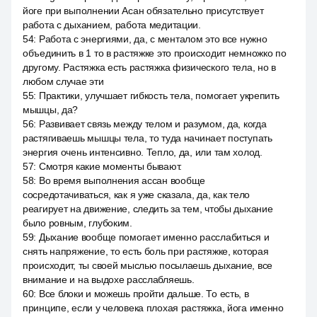
йоге при выполнении Асан обязательно присутствует
работа с дыханием, работа медитации.
54
:
Работа с энергиями, да, с менталом это все нужно
объединить в 1 то в растяжке это происходит немножко по
другому. Растяжка есть растяжка физического тела, но в
любом случае эти
55
:
Практики, улучшает гибкость тела, помогает укрепить
мышцы, да?
56
:
Развивает связь между телом и разумом, да, когда
растягиваешь мышцы тела, то туда начинает поступать
энергия очень интенсивно. Тепло, да, или там холод.
57
:
Смотря какие моменты бывают.
58
:
Во время выполнения ассан вообще
сосредотачиваться, как я уже сказала, да, как тело
реагирует на движение, следить за тем, чтобы дыхание
было ровным, глубоким.
59
:
Дыхание вообще помогает именно расслабиться и
снять напряжение, то есть боль при растяжке, которая
происходит, ты своей мыслью посылаешь дыхание, все
внимание и на выдохе расслабляешь.
60
:
Все блоки и можешь пройти дальше. То есть, в
принципе, если у человека плохая растяжка, йога именно