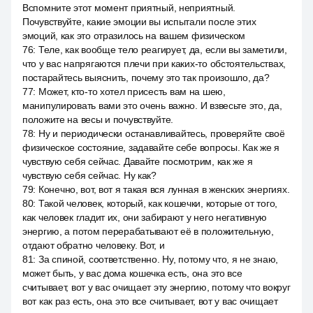
Вспомните этот момент приятный, неприятный.
Почувствуйте, какие эмоции вы испытали после этих
эмоций, как это отразилось на вашем физическом
76
:
Теле, как вообще тело реагирует, да, если вы заметили,
что у вас напрягаются плечи при каких-то обстоятельствах,
постарайтесь выяснить, почему это так произошло, да?
77
:
Может, кто-то хотел присесть вам на шею,
манипулировать вами это очень важно. И взвесьте это, да,
положите на весы и почувствуйте.
78
:
Ну и периодически останавливайтесь, проверяйте своё
физическое состояние, задавайте себе вопросы. Как же я
чувствую себя сейчас. Давайте посмотрим, как же я
чувствую себя сейчас. Ну как?
79
:
Конечно, вот, вот я такая вся лунная в женских энергиях.
80
:
Такой человек, который, как кошечки, которые от того,
как человек гладит их, они забирают у него негативную
энергию, а потом перерабатывают её в положительную,
отдают обратно человеку. Вот, и
81
:
За спиной, соответственно. Ну, потому что, я не знаю,
может быть, у вас дома кошечка есть, она это все
считывает, вот у вас очищает эту энергию, потому что вокруг
вот как раз есть, она это все считывает, вот у вас очищает