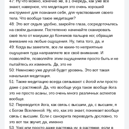
47
:
Ну что можно, конечно же, в 1 очередь, как уже все
знают, наверное, что медитация это очень хороший
инструмент для познания себя, для чувствования своего
тела. Что вообще такое медитация?
48
:
Это вот сядьте удобно, закройте глаза, сосредоточьтесь
на своём дыхании. Постепенно начинайте сканировать
своё тело от макушки до Кончиков пальцев ног, обращая
внимание на любые ощущения. Ну, типа того, да, и
49
:
Когда вы заметите, все ли какие-то неприятные
ощущения туда направляете все своё внимание. И
позволяйте, позволяйте этим ощущениям просто быть и не
пытайтесь их изменить. Да, это не
50
:
Немножко уже другой будет уровень. Это вот такая
начальная медитация.
51
:
Также медитацию всегда связывают с йогой или просто
даже с растяжкой. Да, что вообще yoga такое вообще йога
это не просто асаны, это очень много различных аспектов
вообще.
52
:
Переводится йога, как связь с высшим, да, с высшим, я
с Богом Вселенной. Ну, кто, как это знает, понимает вообще
связь с высшим. Если с санскрита переводить дословно, то
это вот так звучит, да, именно
53
:
Yogi или просто даже растяжка ну, в растяжке, если в