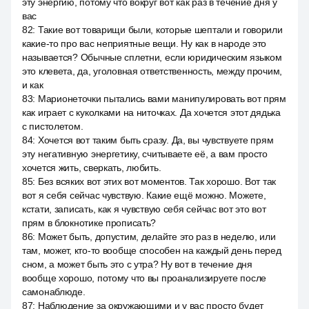
эту энергию, потому что вокруг вот как раз в течение дня у
вас
82
:
Такие вот товарищи были, которые шептали и говорили
какие-то про вас неприятные вещи. Ну как в народе это
называется? Обычные сплетни, если юридическим языком
это клевета, да, уголовная ответственность, между прочим,
и как
83
:
Марионеточки пытались вами манипулировать вот прям
как играет с куколками на ниточках. Да хочется этот дядька
с пистолетом.
84
:
Хочется вот таким быть сразу. Да, вы чувствуете прям
эту негативную энергетику, считываете её, а вам просто
хочется жить, сверкать, любить.
85
:
Без всяких вот этих вот моментов. Так хорошо. Вот так
вот я себя сейчас чувствую. Какие ещё можно. Можете,
кстати, записать, как я чувствую себя сейчас вот это вот
прям в блокнотике прописать?
86
:
Может быть, допустим, делайте это раз в неделю, или
там, может, кто-то вообще способен на каждый день перед
сном, а может быть это с утра? Ну вот в течение дня
вообще хорошо, потому что вы проанализируете после
самонаблюде.
87
:
Наблюдение за окружающими и у вас просто будет