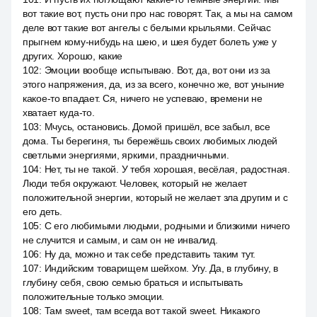
вот такие вот, пусть они про нас говорят. Так, а мы на самом
деле вот такие вот ангелы с белыми крыльями. Сейчас
прыгнем кому-нибудь на шею, и шея будет болеть уже у
других. Хорошо, какие
102
:
Эмоции вообще испытываю. Вот, да, вот они из за
этого напряжения, да, из за всего, конечно же, вот уныние
какое-то впадает. Ся, ничего не успеваю, времени не
хватает куда-то.
103
:
Мчусь, остановись. Домой пришёл, все забыл, все
дома. Ты берегиня, ты бережёшь своих любимых людей
светлыми энергиями, яркими, праздничными.
104
:
Нет, ты не такой. У тебя хорошая, весёлая, радостная.
Люди тебя окружают. Человек, который не желает
положительной энергии, который не желает зла другим и с
его деть.
105
:
С его любимыми людьми, родными и близкими ничего
не случится и самым, и сам он не инвалид.
106
:
Ну да, можно и так себе представить таким тут.
107
:
Индийским товарищем шейхом. Угу. Да, в глубину, в
глубину себя, свою семью браться и испытывать
положительные только эмоции.
108
:
Там sweet, там всегда вот такой sweet. Никакого