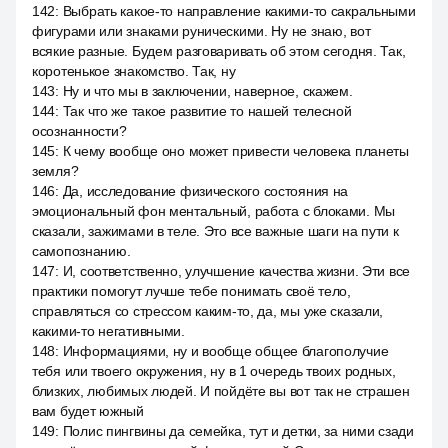
142
:
Выбрать какое-то направление какими-то сакральными
фигурами или знаками руническими. Ну не знаю, вот
всякие разные. Будем разговаривать об этом сегодня. Так,
коротенькое знакомство. Так, ну
143
:
Ну и что мы в заключении, наверное, скажем.
144
:
Так что же такое развитие то нашей телесной
осознанности?
145
:
К чему вообще оно может привести человека планеты
земля?
146
:
Да, исследование физического состояния на
эмоциональный фон ментальный, работа с блоками. Мы
сказали, зажимами в теле. Это все важные шаги на пути к
самопознанию.
147
:
И, соответственно, улучшение качества жизни. Эти все
практики помогут лучше тебе понимать своё тело,
справляться со стрессом каким-то, да, мы уже сказали,
какими-то негативными.
148
:
Информациями, ну и вообще общее благополучие
тебя или твоего окружения, ну в 1 очередь твоих родных,
близких, любимых людей. И пойдёте вы вот так не страшен
вам будет южный
149
:
Полис пингвины да семейка, тут и детки, за ними сзади