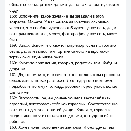
общаться со старшими детьми, да не то что там, в детском
саду.
158
:
Вспомните, какое желание вы загадали в этом
возрасте. Можете. У нас же все на чувствах основано
человек, это вообще чувство вот 5 чувств у нас есть, да, и
вот прям вспомните, может, фотография у вас есть, может
быть
159
:
Запах. Вспомните свечи, например, если на тортике
была, да, или запах, там тортика самого на вкус какой
тортик был, звуки какие были.
160
:
Какие-то пожелания, говорил, родители там, бабушки,
дедушки.
161
:
Да, вспомните, и, возможно, это желание вы пронесли
сквозь жизнь, но как раз после 7 лет вдруг его немножко
подзабыли, потому что, когда ребёнок переступает, делает
шаг ближе.
162
:
Взрослости, он, ему очень хочется вести себя как
взрослый, чувствовать себя как взрослый. Соответственно,
вот это вот детское от детей уходит. Конечно, взрослые
люди, никто не учит оставаться детьми, а внутренний то
ребёнок
163
:
Хочет, хочет исполнения желания. И оно где-то там