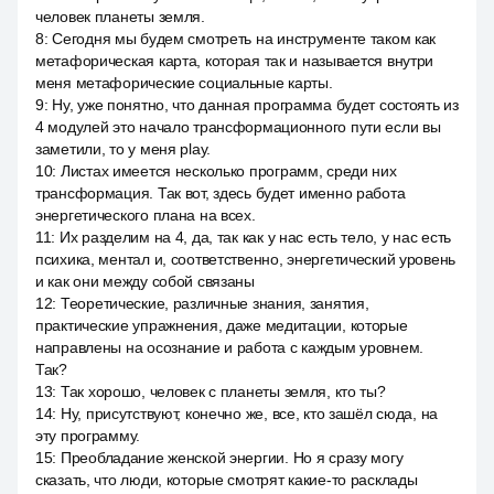
человек планеты земля.
8
:
Сегодня мы будем смотреть на инструменте таком как
метафорическая карта, которая так и называется внутри
меня метафорические социальные карты.
9
:
Ну, уже понятно, что данная программа будет состоять из
4 модулей это начало трансформационного пути если вы
заметили, то у меня play.
10
:
Листах имеется несколько программ, среди них
трансформация. Так вот, здесь будет именно работа
энергетического плана на всех.
11
:
Их разделим на 4, да, так как у нас есть тело, у нас есть
психика, ментал и, соответственно, энергетический уровень
и как они между собой связаны
12
:
Теоретические, различные знания, занятия,
практические упражнения, даже медитации, которые
направлены на осознание и работа с каждым уровнем.
Так?
13
:
Так хорошо, человек с планеты земля, кто ты?
14
:
Ну, присутствуют, конечно же, все, кто зашёл сюда, на
эту программу.
15
:
Преобладание женской энергии. Но я сразу могу
сказать, что люди, которые смотрят какие-то расклады