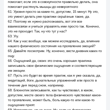
помогает, если это в совокупности правильно делать, она
помогает растянуть мышцы до невероятного
61
:
Уровня просто за какие-то, допустим, 15 минут. Ну это,
это умеют делать уже практики серьёзные такие, да.
62
:
Поэтому их нужно распознавать, вот эти все
взаимосвязи и учиться управлять ими просто так. Конечно,
это не проходит. Так, ну что тут у нас?
63
:
Угу.
64
:
Как у нас вообще, как можем исследовать, да, влияние
нашего физического состояния на проявление эмоций?
65
:
Давайте посмотрим. Ну, конечно, вести дневник каких-то
ощу.
66
:
Ощущений да, своих это очень хорошая практика
записывать свои физические ощущения и соответствующие
им эмоции.
67
:
Пусть это будет во время практик, как я уже сказала, да,
медитаций, йоги, дыхательных упражнений или просто в
течение дня перед сном, например.
68
:
Блокнотик записываете, как ты чувствовал, в каком,
допустим, месте своего тела физического чувствовал какое-
то проявление, может быть, боль какую-то или какое-то
ощущение прият.
69
:
Неприятное, уж не знаю. Ну, если на физическом