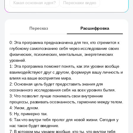
Какая основная идея?
Перескажи видео
Пересказ
Расшифровка
0
:
Эта программа предназначена для тех, кто стремится к
глубокому самопознанию себя через исследование своих
физических, психических, ментальных, энергетических
уровней.
1
:
Эта программа поможет понять, как эти уровни вообще
взаимодействуют друг с другом, формируя вашу личность и
влияя на ваше восприятие мира.
2
:
Основная цель будет предоставить знания для
осознанного исследования себя на всех уровнях бытия.
3
:
Что позволит лучше понимать свои внутренние
процессы, развивать осознанность, гармонию между телом.
4
:
Умом, духом.
5
:
Ну, примерно так.
6
:
Так что внутри тебя пролог для новой жизни. Сегодня у
нас такое будет введение.
7
:
В котором мы узнаем вообще, кто ты, что внутри тебя