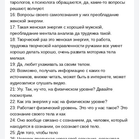
тарологов, к психолога обращаются, да, какие-то вопросы
решают, волнуют.
16
:
Вопросы своего самопознания у них преобладание
женской энергии.
17
:
Такая женская энергия с хорошей мужской,
преобладание ментала анализа да трудяжка такой.
18
:
Творческий раз это женская энергия, то работа,
трудяжка творческой направленности ручками все умеет
хорошо делать хорошо, очень развита моторика тела
мелкая.
19
:
Да, любит ухаживать за своим телом.
20
:
Возможно, получать информацию с каких-то
источников, книжки читать, может быть в интернете, может
аудиозаписи слушать видео.
21
:
Угу. Так, ну что, на физическом уровне? Давайте
посмотрим.
22
:
Как эта энергия у нас на физическом уровне?
23
:
Работает физический уровень. Это что у нас такое? Это
осознание своего тела и как
24
:
Оно вообще связано с сознанием, да, человек, который
находится в сознании, он осознает своё тело.
25
:
Для того, чтобы тело
26
:
Человек пропускал через своё сознание, осознавал