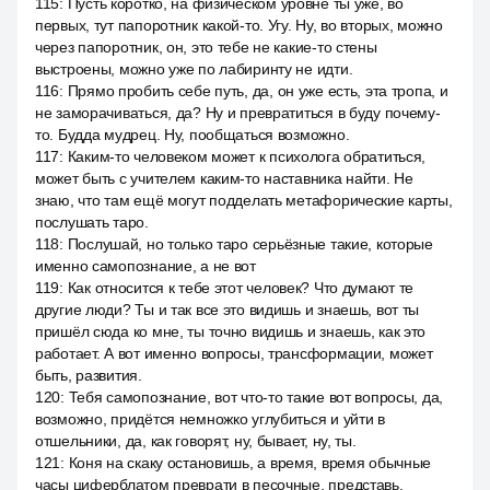
115
:
Пусть коротко, на физическом уровне ты уже, во
первых, тут папоротник какой-то. Угу. Ну, во вторых, можно
через папоротник, он, это тебе не какие-то стены
выстроены, можно уже по лабиринту не идти.
116
:
Прямо пробить себе путь, да, он уже есть, эта тропа, и
не заморачиваться, да? Ну и превратиться в буду почему-
то. Будда мудрец. Ну, пообщаться возможно.
117
:
Каким-то человеком может к психолога обратиться,
может быть с учителем каким-то наставника найти. Не
знаю, что там ещё могут подделать метафорические карты,
послушать таро.
118
:
Послушай, но только таро серьёзные такие, которые
именно самопознание, а не вот
119
:
Как относится к тебе этот человек? Что думают те
другие люди? Ты и так все это видишь и знаешь, вот ты
пришёл сюда ко мне, ты точно видишь и знаешь, как это
работает. А вот именно вопросы, трансформации, может
быть, развития.
120
:
Тебя самопознание, вот что-то такие вот вопросы, да,
возможно, придётся немножко углубиться и уйти в
отшельники, да, как говорят, ну, бывает, ну, ты.
121
:
Коня на скаку остановишь, а время, время обычные
часы циферблатом преврати в песочные, представь,