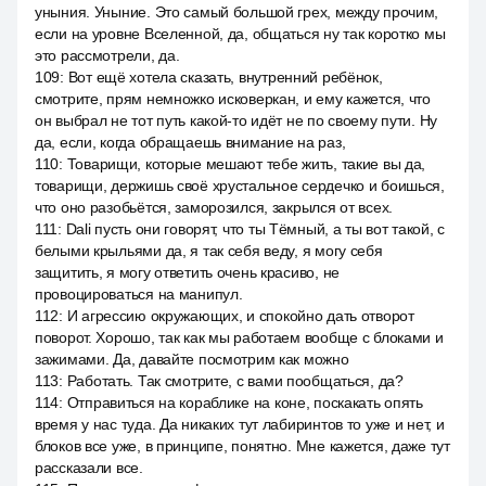
уныния. Уныние. Это самый большой грех, между прочим,
если на уровне Вселенной, да, общаться ну так коротко мы
это рассмотрели, да.
109
:
Вот ещё хотела сказать, внутренний ребёнок,
смотрите, прям немножко исковеркан, и ему кажется, что
он выбрал не тот путь какой-то идёт не по своему пути. Ну
да, если, когда обращаешь внимание на раз,
110
:
Товарищи, которые мешают тебе жить, такие вы да,
товарищи, держишь своё хрустальное сердечко и боишься,
что оно разобьётся, заморозился, закрылся от всех.
111
:
Dali пусть они говорят, что ты Тёмный, а ты вот такой, с
белыми крыльями да, я так себя веду, я могу себя
защитить, я могу ответить очень красиво, не
провоцироваться на манипул.
112
:
И агрессию окружающих, и спокойно дать отворот
поворот. Хорошо, так как мы работаем вообще с блоками и
зажимами. Да, давайте посмотрим как можно
113
:
Работать. Так смотрите, с вами пообщаться, да?
114
:
Отправиться на кораблике на коне, поскакать опять
время у нас туда. Да никаких тут лабиринтов то уже и нет, и
блоков все уже, в принципе, понятно. Мне кажется, даже тут
рассказали все.