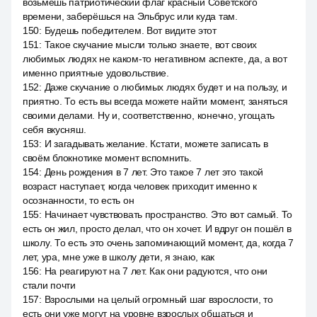
возьмёшь патриотический флаг красный Советского
времени, заберёшься на Эльбрус или куда там.
150
:
Будешь победителем. Вот видите этот
151
:
Такое скучание мысли только знаете, вот своих
любимых людях не каком-то негативном аспекте, да, а вот
именно приятные удовольствие.
152
:
Даже скучание о любимых людях будет и на пользу, и
приятно. То есть вы всегда можете найти момент, заняться
своими делами. Ну и, соответственно, конечно, угощать
себя вкусняш.
153
:
И загадывать желание. Кстати, можете записать в
своём блокнотике момент вспомнить.
154
:
День рождения в 7 лет. Это такое 7 лет это такой
возраст наступает, когда человек приходит именно к
осознанности, то есть он
155
:
Начинает чувствовать пространство. Это вот самый. То
есть он жил, просто делал, что он хочет. И вдруг он пошёл в
школу. То есть это очень запоминающий момент, да, когда 7
лет, ура, мне уже в школу дети, я знаю, как
156
:
На реагируют на 7 лет. Как они радуются, что они
стали почти
157
:
Взрослыми на целый огромный шаг взрослости, то
есть они уже могут на уровне взрослых общаться и