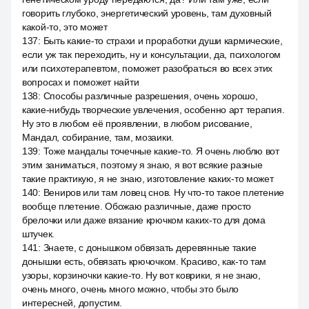
говорить глубоко, энергетический уровень, там духовный
какой-то, это может
137
:
Быть какие-то страхи и проработки души кармические,
если уж так переходить, ну и консультации, да, психологом
или психотерапевтом, поможет разобраться во всех этих
вопросах и поможет найти
138
:
Способы различные разрешения, очень хорошо,
какие-нибудь творческие увлечения, особенно арт терапия.
Ну это в любом её проявлении, в любом рисование,
Мандал, собирание, там, мозаики.
139
:
Тоже мандалы точечные какие-то. Я очень люблю вот
этим заниматься, поэтому я знаю, я вот всякие разные
такие практикую, я не знаю, изготовление каких-то может
140
:
Вениров или там ловец снов. Ну что-то такое плетение
вообще плетение. Обожаю различные, даже просто
брелочки или даже вязание крючком каких-то для дома
штучек.
141
:
Знаете, с донышком обвязать деревянные такие
донышки есть, обвязать крючочком. Красиво, как-то там
узоры, корзиночки какие-то. Ну вот коврики, я не знаю,
очень много, очень много можно, чтобы это было
интересней, допустим.