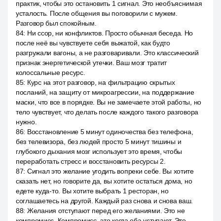
практик, чтобы это остановить 1 сигнал. Это необъяснимая
усталость. После общения вы поговорили с мужем.
Разговор был спокойным.
84
:
Ни ссор, ни конфликтов. Просто обычная беседа. Но
после неё вы чувствуете себя выжатой, как будто
разгружали вагоны, а не разговаривали. Это классический
признак энергетической утечки. Ваш мозг тратит
колоссальные ресурс.
85
:
Курс на этот разговор, на фильтрацию скрытых
посланий, на защиту от микроагрессии, на поддержание
маски, что все в порядке. Вы не замечаете этой работы, но
тело чувствует, что делать после каждого такого разговора
нужно.
86
:
Восстановление 5 минут одиночества без телефона,
без телевизора, без людей просто 5 минут тишины и
глубокого дыхания мозг использует это время, чтобы
переработать стресс и восстановить ресурсы 2.
87
:
Сигнал это желание угодить вопреки себе. Вы хотите
сказать нет, но говорите да, вы хотите остаться дома, но
едете куда-то. Вы хотите выбрать 1 ресторан, но
соглашаетесь на другой. Каждый раз снова и снова ваш.
88
:
Желания отступают перед его желаниями. Это не
компромисс. Компромисс, это когда оба уступают. Это