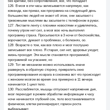
без критики, без сопротивления, все, что попадает.
126
:
В мозг в эти часы записывается напрямую, как
команда, как приказ, как программа на следующий день
большинство людей не знают об этом, они засыпают с
тревожными мыслями вы засыпаете с телефоном в руках.
127
:
Листаете ленту с плохими новостями и удивляетесь,
почему утром нет сил, а мозг всю ночь выполнял
программу страха. Просыпаются в 3 ночи от беспокойства,
ворочаются, думают о проблемах, о болезнях, оо.
128
:
Возрасте о том, как все плохо и мозг послушно
записывает все плохо. Я старая, сил нет, здоровье уходит,
жизнь проходит. Эти мысли становятся программой,
программой на угасание, но
129
:
Тот же механизм можно использовать иначе
развернуть в обратную сторону, превратить окно
программирования из врага в союзника вот что происходит
с женским мозгом во время сна примерно в 11 вечера
начинается 1 цикл тело.
130
:
Расслабляется, мышцы отпускают напряжение дня,
мозг переходит в режим обработки информации к часу
ночи начинается глубокий сон, тело восстанавливается
физически, клетки регенерируют, гормон роста
выбрасывает.