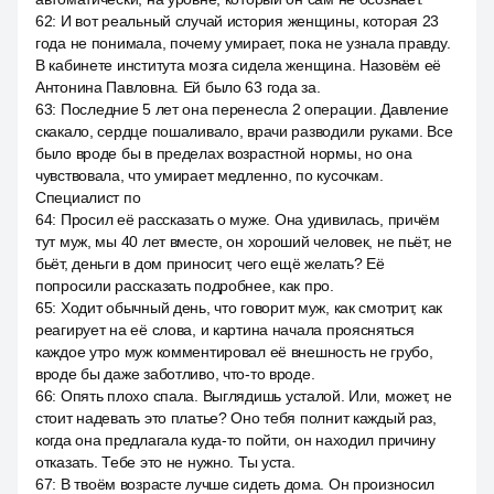
62
:
И вот реальный случай история женщины, которая 23
года не понимала, почему умирает, пока не узнала правду.
В кабинете института мозга сидела женщина. Назовём её
Антонина Павловна. Ей было 63 года за.
63
:
Последние 5 лет она перенесла 2 операции. Давление
скакало, сердце пошаливало, врачи разводили руками. Все
было вроде бы в пределах возрастной нормы, но она
чувствовала, что умирает медленно, по кусочкам.
Специалист по
64
:
Просил её рассказать о муже. Она удивилась, причём
тут муж, мы 40 лет вместе, он хороший человек, не пьёт, не
бьёт, деньги в дом приносит, чего ещё желать? Её
попросили рассказать подробнее, как про.
65
:
Ходит обычный день, что говорит муж, как смотрит, как
реагирует на её слова, и картина начала проясняться
каждое утро муж комментировал её внешность не грубо,
вроде бы даже заботливо, что-то вроде.
66
:
Опять плохо спала. Выглядишь усталой. Или, может, не
стоит надевать это платье? Оно тебя полнит каждый раз,
когда она предлагала куда-то пойти, он находил причину
отказать. Тебе это не нужно. Ты уста.
67
:
В твоём возрасте лучше сидеть дома. Он произносил