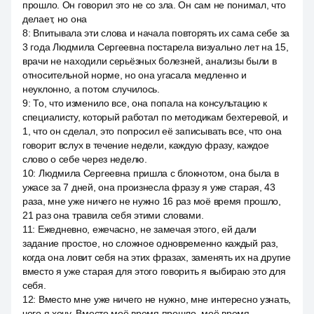
прошло. Он говорил это не со зла. Он сам не понимал, что
делает, но она
8
:
Впитывала эти слова и начала повторять их сама себе за
3 года Людмила Сергеевна постарела визуально лет на 15,
врачи не находили серьёзных болезней, анализы были в
относительной норме, но она угасала медленно и
неуклонно, а потом случилось.
9
:
То, что изменило все, она попала на консультацию к
специалисту, который работал по методикам бехтеревой, и
1, что он сделал, это попросил её записывать все, что она
говорит вслух в течение недели, каждую фразу, каждое
слово о себе через неделю.
10
:
Людмила Сергеевна пришла с блокнотом, она была в
ужасе за 7 дней, она произнесла фразу я уже старая, 43
раза, мне уже ничего не нужно 16 раз моё время прошло,
21 раз она травила себя этими словами.
11
:
Ежедневно, ежечасно, не замечая этого, ей дали
задание простое, но сложное одновременно каждый раз,
когда она ловит себя на этих фразах, заменять их на другие
вместо я уже старая для этого говорить я выбираю это для
себя.
12
:
Вместо мне уже ничего не нужно, мне интересно узнать,
чего я хочу. Вместо моё время прошло, моё время