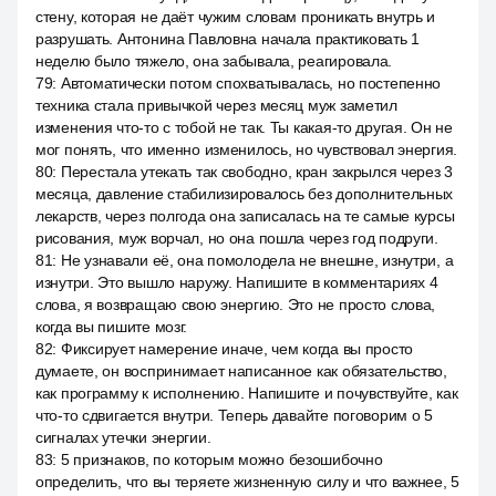
стену, которая не даёт чужим словам проникать внутрь и
разрушать. Антонина Павловна начала практиковать 1
неделю было тяжело, она забывала, реагировала.
79
:
Автоматически потом спохватывалась, но постепенно
техника стала привычкой через месяц муж заметил
изменения что-то с тобой не так. Ты какая-то другая. Он не
мог понять, что именно изменилось, но чувствовал энергия.
80
:
Перестала утекать так свободно, кран закрылся через 3
месяца, давление стабилизировалось без дополнительных
лекарств, через полгода она записалась на те самые курсы
рисования, муж ворчал, но она пошла через год подруги.
81
:
Не узнавали её, она помолодела не внешне, изнутри, а
изнутри. Это вышло наружу. Напишите в комментариях 4
слова, я возвращаю свою энергию. Это не просто слова,
когда вы пишите мозг.
82
:
Фиксирует намерение иначе, чем когда вы просто
думаете, он воспринимает написанное как обязательство,
как программу к исполнению. Напишите и почувствуйте, как
что-то сдвигается внутри. Теперь давайте поговорим о 5
сигналах утечки энергии.
83
:
5 признаков, по которым можно безошибочно
определить, что вы теряете жизненную силу и что важнее, 5