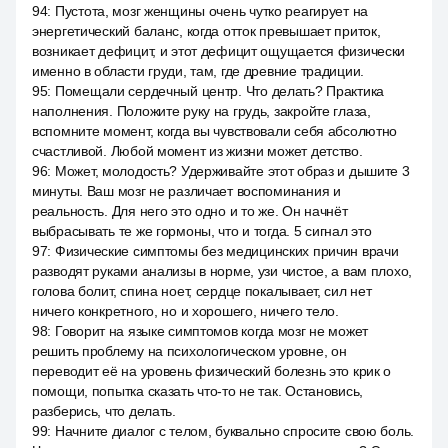
94
:
Пустота, мозг женщины очень чутко реагирует на
энергетический баланс, когда отток превышает приток,
возникает дефицит, и этот дефицит ощущается физически
именно в области груди, там, где древние традиции.
95
:
Помещали сердечный центр. Что делать? Практика
наполнения. Положите руку на грудь, закройте глаза,
вспомните момент, когда вы чувствовали себя абсолютно
счастливой. Любой момент из жизни может детство.
96
:
Может, молодость? Удерживайте этот образ и дышите 3
минуты. Ваш мозг не различает воспоминания и
реальность. Для него это одно и то же. Он начнёт
выбрасывать те же гормоны, что и тогда. 5 сигнал это
97
:
Физические симптомы без медицинских причин врачи
разводят руками анализы в норме, узи чистое, а вам плохо,
голова болит, спина ноет, сердце покалывает, сил нет
ничего конкретного, но и хорошего, ничего тело.
98
:
Говорит на языке симптомов когда мозг не может
решить проблему на психологическом уровне, он
переводит её на уровень физический болезнь это крик о
помощи, попытка сказать что-то не так. Остановись,
разберись, что делать.
99
:
Начните диалог с телом, буквально спросите свою боль.