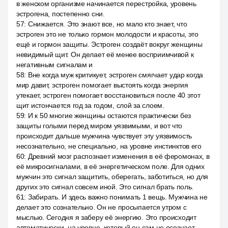
в женском организме начинается перестройка, уровень
эстрогена, постепенно сни.
57
:
Снижается. Это знают все, но мало кто знает, что
эстроген это не только гормон молодости и красоты, это
ещё и гормон защиты. Эстроген создаёт вокруг женщины
невидимый щит. Он делает её менее восприимчивой к
негативным сигналам и
58
:
Вне когда муж критикует, эстроген смягчает удар когда
мир давит, эстроген помогает выстоять когда энергия
утекает, эстроген помогает восстановиться после 40 этот
щит истончается год за годом, слой за слоем.
59
:
И к 50 многие женщины остаются практически без
защиты голыми перед миром уязвимыми, и вот что
происходит дальше мужчина чувствует эту уязвимость
несознательно, не специально, на уровне инстинктов его
60
:
Древний мозг распознает изменения в её феромонах, в
её микросигналами, в её энергетическом поле. Для одних
мужчин это сигнал защитить, оберегать, заботиться, но для
других это сигнал совсем иной. Это сигнал брать поль.
61
:
Забирать. И здесь важно понимать 1 вещь. Мужчина не
делает это сознательно. Он не просыпается утром с
мыслью. Сегодня я заберу её энергию. Это происходит
автоматически, на уровне, который он сам не осознает.