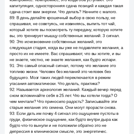
капитуляция, односторонняя сдача позиций и каждая такая
сдача стоит вам энергии. Что делать? Начните с малого.
89
:
В день делайте крошечный выбор в свою пользу, не
спрашивая, не советуясь, не извиняясь, выпить тот чай,
который хотите вы посмотреть ту передачу, которую хотите
вы, это тренирует мышцу собственных желаний. 3 сигнал.
90
:
Это исчезновение собственных желаний, это
следующая стадия, когда вы уже не подавляете желания, а
просто их не имеете. Вас спрашивают, что вы хотите, и вы
не знаете, честно, не знаете желания, как будто испари.
91
:
Это самый опасный сигнал, потому что желание это
топливо жизни. Человек без желаний это человек без
будущего. Мозг таких людей переключается в режим
угасания автоматически. Что делать, практика?
92
:
Называется археология желаний. Каждый вечер перед
сном вспоминайте себя в 25 лет. Что вы хотели тогда? О
чем мечтали? Что приносило радость? Записывайте эти
старые желания это семена. Они могут прорасти снова.
93
:
Если дать им почву 4 сигнал это ощущение пустоты в
груди, физическое ощущение, как будто внутри дыра как
будто что-то вынули и не положили обратно это не
депрессия в клиническом смысле, это энергетичес.