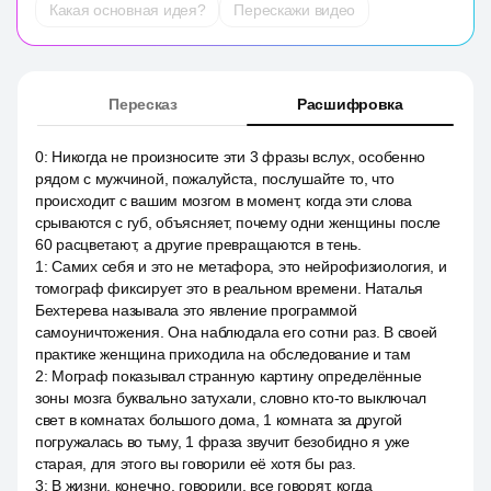
Какая основная идея?
Перескажи видео
Пересказ
Расшифровка
0
:
Никогда не произносите эти 3 фразы вслух, особенно
рядом с мужчиной, пожалуйста, послушайте то, что
происходит с вашим мозгом в момент, когда эти слова
срываются с губ, объясняет, почему одни женщины после
60 расцветают, а другие превращаются в тень.
1
:
Самих себя и это не метафора, это нейрофизиология, и
томограф фиксирует это в реальном времени. Наталья
Бехтерева называла это явление программой
самоуничтожения. Она наблюдала его сотни раз. В своей
практике женщина приходила на обследование и там
2
:
Мограф показывал странную картину определённые
зоны мозга буквально затухали, словно кто-то выключал
свет в комнатах большого дома, 1 комната за другой
погружалась во тьму, 1 фраза звучит безобидно я уже
старая, для этого вы говорили её хотя бы раз.
3
:
В жизни, конечно, говорили, все говорят, когда