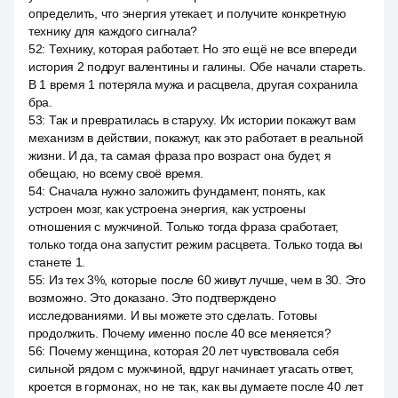
определить, что энергия утекает, и получите конкретную
технику для каждого сигнала?
52
:
Технику, которая работает. Но это ещё не все впереди
история 2 подруг валентины и галины. Обе начали стареть.
В 1 время 1 потеряла мужа и расцвела, другая сохранила
бра.
53
:
Так и превратилась в старуху. Их истории покажут вам
механизм в действии, покажут, как это работает в реальной
жизни. И да, та самая фраза про возраст она будет, я
обещаю, но всему своё время.
54
:
Сначала нужно заложить фундамент, понять, как
устроен мозг, как устроена энергия, как устроены
отношения с мужчиной. Только тогда фраза сработает,
только тогда она запустит режим расцвета. Только тогда вы
станете 1.
55
:
Из тех 3%, которые после 60 живут лучше, чем в 30. Это
возможно. Это доказано. Это подтверждено
исследованиями. И вы можете это сделать. Готовы
продолжить. Почему именно после 40 все меняется?
56
:
Почему женщина, которая 20 лет чувствовала себя
сильной рядом с мужчиной, вдруг начинает угасать ответ,
кроется в гормонах, но не так, как вы думаете после 40 лет