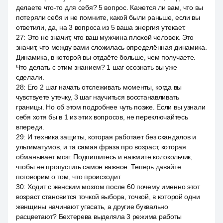
делаете что-то для себя? 5 вопрос. Кажется ли вам, что вы
потеряли себя и не помните, какой были раньше, если вы
ответили, да, на 3 вопроса из 5 ваша энергия утекает.
27
:
Это не значит, что ваш мужчина плохой человек. Это
значит, что между вами сложилась определённая динамика.
Динамика, в которой вы отдаёте больше, чем получаете.
Что делать с этим знанием? 1 шаг осознать вы уже
сделали.
28
:
Его 2 шаг начать отслеживать моменты, когда вы
чувствуете утечку, 3 шаг научиться восстанавливать
границы. Но об этом подробнее чуть позже. Если вы узнали
себя хотя бы в 1 из этих вопросов, не переключайтесь
впереди.
29
:
И техника защиты, которая работает без скандалов и
ультиматумов, и та самая фраза про возраст, которая
обманывает мозг. Подпишитесь и нажмите колокольчик,
чтобы не пропустить самое важное. Теперь давайте
поговорим о том, что происходит.
30
:
Ходит с женским мозгом после 60 почему именно этот
возраст становится точкой выбора, точкой, в которой одни
женщины начинают угасать, а другие буквально
расцветают? Бехтерева выделяла 3 режима работы