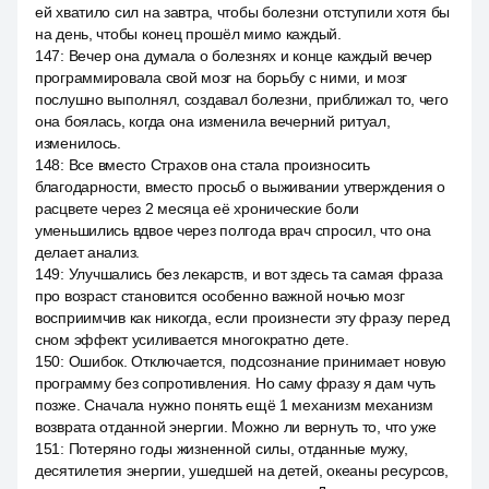
ей хватило сил на завтра, чтобы болезни отступили хотя бы
на день, чтобы конец прошёл мимо каждый.
147
:
Вечер она думала о болезнях и конце каждый вечер
программировала свой мозг на борьбу с ними, и мозг
послушно выполнял, создавал болезни, приближал то, чего
она боялась, когда она изменила вечерний ритуал,
изменилось.
148
:
Все вместо Страхов она стала произносить
благодарности, вместо просьб о выживании утверждения о
расцвете через 2 месяца её хронические боли
уменьшились вдвое через полгода врач спросил, что она
делает анализ.
149
:
Улучшались без лекарств, и вот здесь та самая фраза
про возраст становится особенно важной ночью мозг
восприимчив как никогда, если произнести эту фразу перед
сном эффект усиливается многократно дете.
150
:
Ошибок. Отключается, подсознание принимает новую
программу без сопротивления. Но саму фразу я дам чуть
позже. Сначала нужно понять ещё 1 механизм механизм
возврата отданной энергии. Можно ли вернуть то, что уже
151
:
Потеряно годы жизненной силы, отданные мужу,
десятилетия энергии, ушедшей на детей, океаны ресурсов,