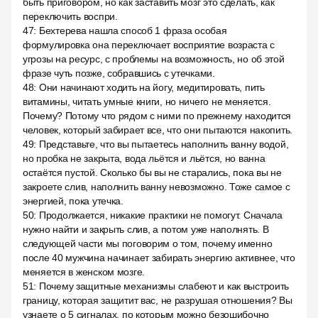
быть приговором, но как заставить мозг это сделать, как
переключить воспри.
47
:
Бехтерева нашла способ 1 фраза особая
формулировка она переключает восприятие возраста с
угрозы на ресурс, с проблемы на возможность, но об этой
фразе чуть позже, собравшись с утечками.
48
:
Они начинают ходить на йогу, медитировать, пить
витамины, читать умные книги, но ничего не меняется.
Почему? Потому что рядом с ними по прежнему находится
человек, который забирает все, что они пытаются накопить.
49
:
Представьте, что вы пытаетесь наполнить ванну водой,
но пробка не закрыта, вода льётся и льётся, но ванна
остаётся пустой. Сколько бы вы не старались, пока вы не
закроете слив, наполнить ванну невозможно. Тоже самое с
энергией, пока утечка.
50
:
Продолжается, никакие практики не помогут. Сначала
нужно найти и закрыть слив, а потом уже наполнять. В
следующей части мы поговорим о том, почему именно
после 40 мужчина начинает забирать энергию активнее, что
меняется в женском мозге.
51
:
Почему защитные механизмы слабеют и как выстроить
границу, которая защитит вас, не разрушая отношения? Вы
узнаете о 5 сигналах, по которым можно безошибочно