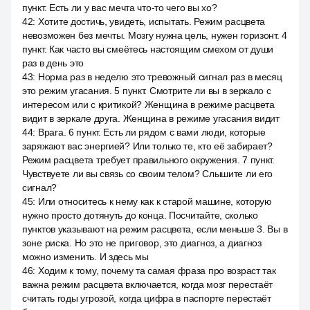
пункт. Есть ли у вас мечта что-то чего вы хо?
42
:
Хотите достичь, увидеть, испытать. Режим расцвета
невозможен без мечты. Мозгу нужна цель, нужен горизонт. 4
пункт. Как часто вы смеётесь настоящим смехом от души
раз в день это
43
:
Норма раз в неделю это тревожный сигнал раз в месяц
это режим угасания. 5 пункт. Смотрите ли вы в зеркало с
интересом или с критикой? Женщина в режиме расцвета
видит в зеркале друга. Женщина в режиме угасания видит
44
:
Врага. 6 пункт. Есть ли рядом с вами люди, которые
заряжают вас энергией? Или только те, кто её забирает?
Режим расцвета требует правильного окружения. 7 пункт.
Чувствуете ли вы связь со своим телом? Слышите ли его
сигнал?
45
:
Или относитесь к нему как к старой машине, которую
нужно просто дотянуть до конца. Посчитайте, сколько
пунктов указывают на режим расцвета, если меньше 3. Вы в
зоне риска. Но это не приговор, это диагноз, а диагноз
можно изменить. И здесь мы
46
:
Ходим к тому, почему та самая фраза про возраст так
важна режим расцвета включается, когда мозг перестаёт
считать годы угрозой, когда цифра в паспорте перестаёт