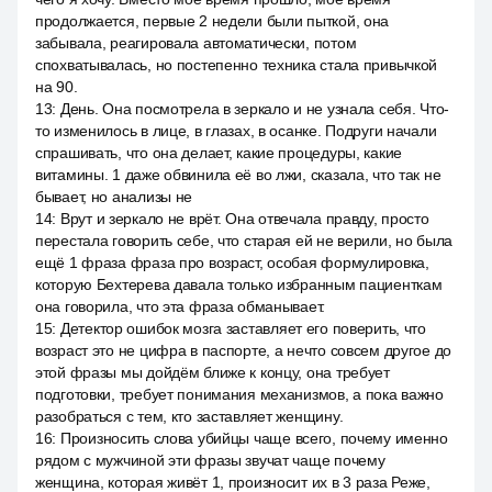
продолжается, первые 2 недели были пыткой, она
забывала, реагировала автоматически, потом
спохватывалась, но постепенно техника стала привычкой
на 90.
13
:
День. Она посмотрела в зеркало и не узнала себя. Что-
то изменилось в лице, в глазах, в осанке. Подруги начали
спрашивать, что она делает, какие процедуры, какие
витамины. 1 даже обвинила её во лжи, сказала, что так не
бывает, но анализы не
14
:
Врут и зеркало не врёт. Она отвечала правду, просто
перестала говорить себе, что старая ей не верили, но была
ещё 1 фраза фраза про возраст, особая формулировка,
которую Бехтерева давала только избранным пациенткам
она говорила, что эта фраза обманывает.
15
:
Детектор ошибок мозга заставляет его поверить, что
возраст это не цифра в паспорте, а нечто совсем другое до
этой фразы мы дойдём ближе к концу, она требует
подготовки, требует понимания механизмов, а пока важно
разобраться с тем, кто заставляет женщину.
16
:
Произносить слова убийцы чаще всего, почему именно
рядом с мужчиной эти фразы звучат чаще почему
женщина, которая живёт 1, произносит их в 3 раза Реже,