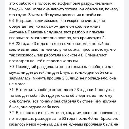
это с заботой в голосе, но эффект был разрушительным.
Каждый раз, когда она чего-то хотела, он объяснял, почему
это глупо. Зачем тебе курсы рисования в твоём во.
68
:
Возрасте люди засмеют, он искренне считал, что
оберегает её, но на самом деле он крал её жизнь.
Антонина Павловна слушала этот разбор и плакала
впервые за много лет она поняла, что происходит 2.
69
:
23 года, 23 года она жила с человеком, который по
капле вытягивал из неё силу не со зла, просто потому, что
так сложилось, так работала их система. Специалист
посмотрел на неё и спросил когда вы
70
:
Последний раз делали что-то только для себя, ни для
мужа, ни для детей, ни для Внуков, только для себя она
задумалась, минута прошла 2 3, лицо её побледнело, она
не могла.
71
:
Вспомнить вообще не могла за 23 года ни 1 поступка
только для себя. Вот где утекала её энергия, вот почему
она болела, вот почему она старела быстрее, чем должна
была, она отдала себя всю.
72
:
Без остатка и не заметила, когда именно это произошло,
но что делать разводиться в 63 года после 40 лет брака это
казалось невозможным, да и не нужным проблема была не