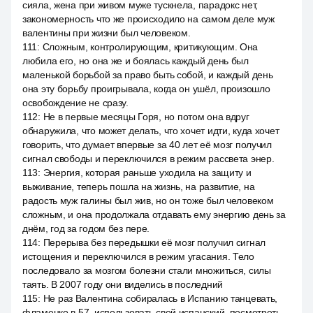
сияла, жена при живом муже тускнела, парадокс нет,
закономерность что же происходило на самом деле муж
валентины при жизни был человеком.
111
:
Сложным, контролирующим, критикующим. Она
любила его, но она же и боялась каждый день был
маленькой борьбой за право быть собой, и каждый день
она эту борьбу проигрывала, когда он ушёл, произошло
освобождение не сразу.
112
:
Не в первые месяцы Горя, но потом она вдруг
обнаружила, что может делать, что хочет идти, куда хочет
говорить, что думает впервые за 40 лет её мозг получил
сигнал свободы и переключился в режим рассвета энер.
113
:
Энергия, которая раньше уходила на защиту и
выживание, теперь пошла на жизнь, на развитие, на
радость муж галины был жив, но он тоже был человеком
сложным, и она продолжала отдавать ему энергию день за
днём, год за годом без пере.
114
:
Перерыва без передышки её мозг получил сигнал
истощения и переключился в режим угасания. Тело
последовало за мозгом болезни стали множиться, силы
таять. В 2007 году они виделись в последний
115
:
Не раз Валентина собиралась в Испанию танцевать,
фламенко в 57, использовать свой испанский, посмотреть