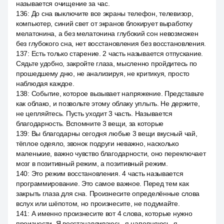
называется очищение за час.
136
:
До сна выключите все экраны телефон, телевизор,
компьютер, синий свет от экранов блокирует выработку
мелатонина, а без мелатонина глубокий сон невозможен
без глубокого сна, нет восстановления без восстановления.
137
:
Есть только старение. 2 часть называется отпускание.
Сядьте удобно, закройте глаза, мысленно пройдитесь по
прошедшему дню, не анализируя, не критикуя, просто
наблюдая каждое.
138
:
Событие, которое вызывает напряжение. Представьте
как облако, и позвольте этому облаку уплыть. Не держите,
не цепляйтесь. Пусть уходит 3 часть. Называется
благодарность. Вспомните 3 вещи, за которые
139
:
Вы благодарны сегодня любые 3 вещи вкусный чай,
тёплое одеяло, звонок подруги неважно, насколько
маленькие, важно чувство благодарности, оно переключает
мозг в позитивный режим, а позитивный режим.
140
:
Это режим восстановления. 4 часть называется
программирование. Это самое важное. Перед тем как
закрыть глаза для сна. Произнесите определённые слова
вслух или шёпотом, но произнесите, не подумайте.
141
:
А именно произнесите вот 4 слова, которые нужно
произнести. Я восстанавливаюсь, я наполняюсь, я