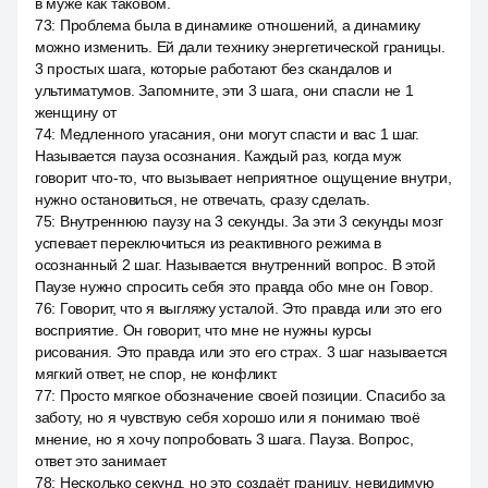
в муже как таковом.
73
:
Проблема была в динамике отношений, а динамику
можно изменить. Ей дали технику энергетической границы.
3 простых шага, которые работают без скандалов и
ультиматумов. Запомните, эти 3 шага, они спасли не 1
женщину от
74
:
Медленного угасания, они могут спасти и вас 1 шаг.
Называется пауза осознания. Каждый раз, когда муж
говорит что-то, что вызывает неприятное ощущение внутри,
нужно остановиться, не отвечать, сразу сделать.
75
:
Внутреннюю паузу на 3 секунды. За эти 3 секунды мозг
успевает переключиться из реактивного режима в
осознанный 2 шаг. Называется внутренний вопрос. В этой
Паузе нужно спросить себя это правда обо мне он Говор.
76
:
Говорит, что я выгляжу усталой. Это правда или это его
восприятие. Он говорит, что мне не нужны курсы
рисования. Это правда или это его страх. 3 шаг называется
мягкий ответ, не спор, не конфликт.
77
:
Просто мягкое обозначение своей позиции. Спасибо за
заботу, но я чувствую себя хорошо или я понимаю твоё
мнение, но я хочу попробовать 3 шага. Пауза. Вопрос,
ответ это занимает
78
:
Несколько секунд, но это создаёт границу, невидимую