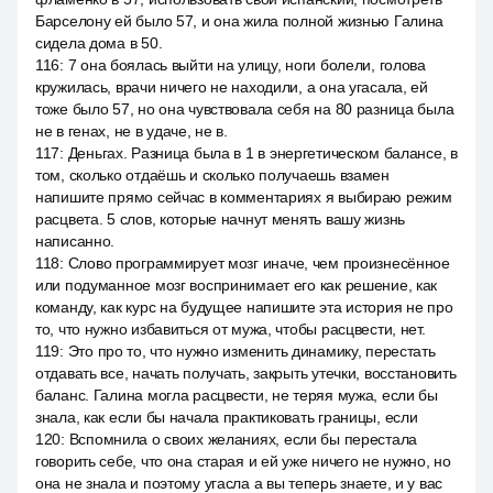
Барселону ей было 57, и она жила полной жизнью Галина
сидела дома в 50.
116
:
7 она боялась выйти на улицу, ноги болели, голова
кружилась, врачи ничего не находили, а она угасала, ей
тоже было 57, но она чувствовала себя на 80 разница была
не в генах, не в удаче, не в.
117
:
Деньгах. Разница была в 1 в энергетическом балансе, в
том, сколько отдаёшь и сколько получаешь взамен
напишите прямо сейчас в комментариях я выбираю режим
расцвета. 5 слов, которые начнут менять вашу жизнь
написанно.
118
:
Слово программирует мозг иначе, чем произнесённое
или подуманное мозг воспринимает его как решение, как
команду, как курс на будущее напишите эта история не про
то, что нужно избавиться от мужа, чтобы расцвести, нет.
119
:
Это про то, что нужно изменить динамику, перестать
отдавать все, начать получать, закрыть утечки, восстановить
баланс. Галина могла расцвести, не теряя мужа, если бы
знала, как если бы начала практиковать границы, если
120
:
Вспомнила о своих желаниях, если бы перестала
говорить себе, что она старая и ей уже ничего не нужно, но
она не знала и поэтому угасла а вы теперь знаете, и у вас