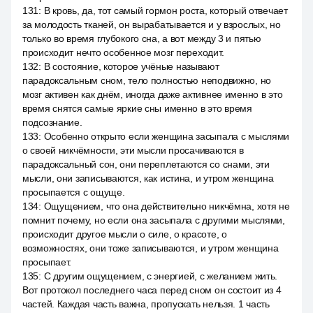
131
:
В кровь, да, тот самый гормон роста, который отвечает
за молодость тканей, он вырабатывается и у взрослых, но
только во время глубокого сна, а вот между 3 и пятью
происходит нечто особенное мозг переходит.
132
:
В состояние, которое учёные называют
парадоксальным сном, тело полностью неподвижно, но
мозг активен как днём, иногда даже активнее именно в это
время снятся самые яркие сны именно в это время
подсознание.
133
:
Особенно открыто если женщина засыпала с мыслями
о своей никчёмности, эти мысли просачиваются в
парадоксальный сон, они переплетаются со снами, эти
мысли, они записываются, как истина, и утром женщина
просыпается с ощуще.
134
:
Ощущением, что она действительно никчёмна, хотя не
помнит почему, но если она засыпала с другими мыслями,
происходит другое мысли о силе, о красоте, о
возможностях, они тоже записываются, и утром женщина
просыпает.
135
:
С другим ощущением, с энергией, с желанием жить.
Вот протокол последнего часа перед сном он состоит из 4
частей. Каждая часть важна, пропускать нельзя. 1 часть