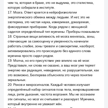
чем та, которая в браке, это не выдумка, это статистика,
которую собирали в институте.
17
:
Мозга. Ответ кроется в нейрофизиологии
энергетического обмена между людьми. И нет, это не
эзотерика, это чистая наука, измеримая, доказуемая,
фиксируемая приборами. Когда рядом с женщиной
садился определённый тип мужчины. Приборы показывали
18
:
Странные вещи активность её мозга менялась, зоны,
отвечающие за самооценку и уверенность начинали
работать слабее, зоны тревоги и самокритики, наоборот,
активизировались это происходило без единого слова
мужчина просто сидел рядом.
19
:
Молча, но его присутствие уже влияло на её мозг.
Представьте, ни слова не сказано, а ваш мозг уже теряет
энергию как радиация, невидимая, но разрушительная, как
это возможно, Бехтерева объясняла это через понятие
зеркальных.
20
:
Ронов и микросигналов. Каждый человек излучает
определённый набор сигналов поза тела, микровыражение
лица, ритм дыхания, частота моргания. Мы не осознаем
эти сигналы, но мозг их считывает и реагирует. Мужчина,
который внутренне не уважает жён.