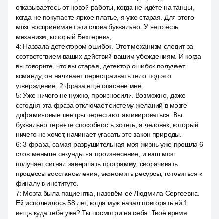
отказываетесь от новой работы, когда не идёте на танцы,
когда не покупаете яркое платье, я уже старая. Для этого
мозг воспринимает эти слова буквально. У него есть
механизм, который Бехтерева,
4
:
Назвала детектором ошибок. Этот механизм следит за
соответствием ваших действий вашим убеждениям. И когда
вы говорите, что вы старая, детектор ошибок получает
команду, он начинает перестраивать тело под это
утверждение. 2 фраза ещё опаснее мне.
5
:
Уже ничего не нужно, произносили. Возможно, даже
сегодня эта фраза отключает систему желаний в мозге
дофаминовые центры перестают активироваться. Вы
буквально теряете способность хотеть, а человек, который
ничего не хочет, начинает угасать это закон природы.
6
:
3 фраза, самая разрушительная моя жизнь уже прошла 6
слов меньше секунды на произнесение, и ваш мозг
получает сигнал завершать программу, сворачивать
процессы восстановления, экономить ресурсы, готовиться к
финалу в институте.
7
:
Мозга была пациентка, назовём её Людмила Сергеевна.
Ей исполнилось 58 лет, когда муж начал повторять ей 1
вещь куда тебе уже? Ты посмотри на себя. Твоё время