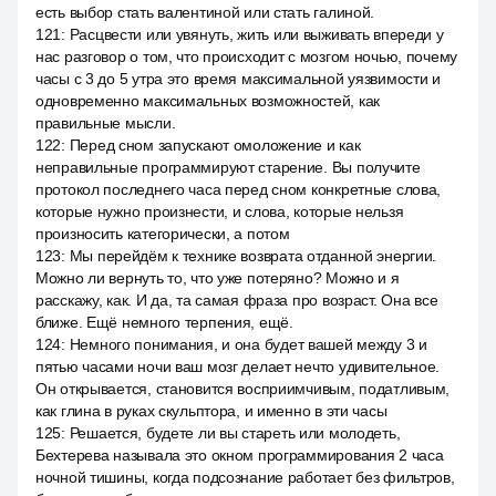
есть выбор стать валентиной или стать галиной.
121
:
Расцвести или увянуть, жить или выживать впереди у
нас разговор о том, что происходит с мозгом ночью, почему
часы с 3 до 5 утра это время максимальной уязвимости и
одновременно максимальных возможностей, как
правильные мысли.
122
:
Перед сном запускают омоложение и как
неправильные программируют старение. Вы получите
протокол последнего часа перед сном конкретные слова,
которые нужно произнести, и слова, которые нельзя
произносить категорически, а потом
123
:
Мы перейдём к технике возврата отданной энергии.
Можно ли вернуть то, что уже потеряно? Можно и я
расскажу, как. И да, та самая фраза про возраст. Она все
ближе. Ещё немного терпения, ещё.
124
:
Немного понимания, и она будет вашей между 3 и
пятью часами ночи ваш мозг делает нечто удивительное.
Он открывается, становится восприимчивым, податливым,
как глина в руках скульптора, и именно в эти часы
125
:
Решается, будете ли вы стареть или молодеть,
Бехтерева называла это окном программирования 2 часа
ночной тишины, когда подсознание работает без фильтров,