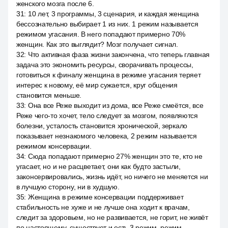
женского мозга после 6.
31
:
10 лет, 3 программы, 3 сценария, и каждая женщина
бессознательно выбирает 1 из них. 1 режим называется
режимом угасания. В него попадают примерно 70%
женщин. Как это выглядит? Мозг получает сигнал.
32
:
Что активная фаза жизни закончена, что теперь главная
задача это экономить ресурсы, сворачивать процессы,
готовиться к финалу женщина в режиме угасания теряет
интерес к новому, её мир сужается, круг общения
становится меньше.
33
:
Она все Реже выходит из дома, все Реже смеётся, все
Реже чего-то хочет, тело следует за мозгом, появляются
болезни, усталость становится хронической, зеркало
показывает незнакомого человека, 2 режим называется
режимом консервации.
34
:
Сюда попадают примерно 27% женщин это те, кто не
угасает, но и не расцветает, они как будто застыли,
законсервировались, жизнь идёт, но ничего не меняется ни
в лучшую сторону, ни в худшую.
35
:
Женщина в режиме консервации поддерживает
стабильность не хуже и не лучше она ходит к врачам,
следит за здоровьем, но не развивается, не горит, не живёт
по настоящему, существует и есть 3 режим, режим.