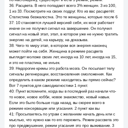
36
:
Расцвета. В него попадают всего 3% женщин. 3 из 100,
1 из 33. Посмотрите на своих подруг. Кто из вас расцветёт.
Статистика безжалостна. Это те женщины, которые после 6
37
:
10 становятся лучшей версией себя, их мозг работает
иначе он не получил сигнал на завершение. Он получил
сигнал на новый этап, этап, в котором уже не нужно тратить
энергию на детей, на карьеру, на доказыва.
38
:
Чего-то миру этап, в котором вся энергия наконец
может пойти на себя. Женщина в режиме расцвета
выглядит моложе своих лет, иногда на 10 лет, иногда на 15,
и это не пластика, не инъек.
39
:
Недорогие кремы это работа мозга. Он посылает телу
сигналы регенерации, восстановления омоложения. Как
определить в каком режиме находитесь вы прямо сейчас?
Вот 7 пунктов для самодиагностики 1 пункт.
40
:
Пункт вспомните, когда вы в последний раз начали что-
то новое, новое хобби, новое знакомство, новый навык.
Если это было больше года назад, вы скорее всего в
режиме консервации или угасания. 2 пункт как вы
41
:
Просыпаетесь по утрам с желанием начать день или с
мыслью, что нужно как-то его пережить. Режим рассвета это
про предвкушение, режим угасания это про выживание. 3