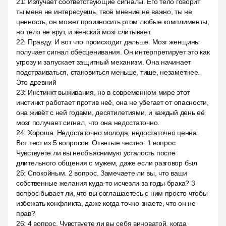
21
:
Излучает соответствующие сигналы. Его тело говорит
ты меня не интересуешь, твоё мнение не важно, ты не
ценность, он может произносить ртом любые комплименты,
но тело не врут, и женский мозг считывает.
22
:
Правду. И вот что происходит дальше. Мозг женщины
получает сигнал обесценивания. Он интерпретирует это как
угрозу и запускает защитный механизм. Она начинает
подстраиваться, становиться меньше, тише, незаметнее.
Это древний
23
:
Инстинкт выживания, но в современном мире этот
инстинкт работает против неё, она не убегает от опасности,
она живёт с ней годами, десятилетиями, и каждый день её
мозг получает сигнал, что она недостаточно.
24
:
Хороша. Недостаточно молода, недостаточно ценна.
Вот тест из 5 вопросов. Ответьте честно. 1 вопрос.
Чувствуете ли вы необъяснимую усталость после
длительного общения с мужем, даже если разговор был
25
:
Спокойным. 2 вопрос. Замечаете ли вы, что ваши
собственные желания куда-то исчезли за годы брака? 3
вопрос бывает ли, что вы соглашаетесь с ним просто чтобы
избежать конфликта, даже когда точно знаете, что он не
прав?
26
:
4 вопрос. Чувствуете ли вы себя виноватой, когда