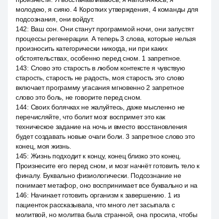
молодею, я сияю. 4 Коротких утверждения, 4 команды для
подсознания, они войдут.
142
:
Ваш сон. Они станут программой ночи, они запустят
процессы регенерации. А теперь 3 слова, которые нельзя
произносить категорически никогда, ни при каких
обстоятельствах, особенно перед сном. 1 запретное.
143
:
Слово это старость в любом контексте я чувствую
старость, старость не радость, моя старость это слово
включает программу угасания мгновенно 2 запретное
слово это боль, не говорите перед сном.
144
:
Своих болячках не жалуйтесь, даже мысленно не
перечисляйте, что болит мозг воспримет это как
техническое задание на ночь и вместо восстановления
будет создавать новые очаги боли. 3 запретное слово это
конец, моя жизнь.
145
:
Жизнь подходит к концу, конец близко это конец.
Произнесите его перед сном, и мозг начнёт готовить тело к
финалу. Буквально физиологически. Подсознание не
понимает метафор, оно воспринимает все буквально и на
146
:
Начинает готовить организм к завершению. 1 из
пациенток рассказывала, что много лет засыпала с
молитвой, но молитва была странной, она просила, чтобы