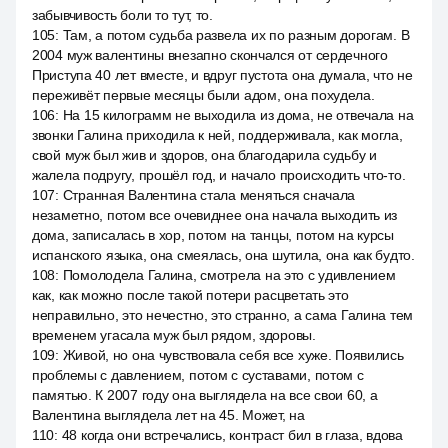
забывчивость боли то тут, то.
105
:
Там, а потом судьба развела их по разным дорогам. В
2004 муж валентины внезапно скончался от сердечного
Приступа 40 лет вместе, и вдруг пустота она думала, что не
переживёт первые месяцы были адом, она похудела.
106
:
На 15 килограмм не выходила из дома, не отвечала на
звонки Галина приходила к ней, поддерживала, как могла,
свой муж был жив и здоров, она благодарила судьбу и
жалела подругу, прошёл год, и начало происходить что-то.
107
:
Странная Валентина стала меняться сначала
незаметно, потом все очевиднее она начала выходить из
дома, записалась в хор, потом на танцы, потом на курсы
испанского языка, она смеялась, она шутила, она как будто.
108
:
Помолодела Галина, смотрела на это с удивлением
как, как можно после такой потери расцветать это
неправильно, это нечестно, это странно, а сама Галина тем
временем угасала муж был рядом, здоровы.
109
:
Живой, но она чувствовала себя все хуже. Появились
проблемы с давлением, потом с суставами, потом с
памятью. К 2007 году она выглядела на все свои 60, а
Валентина выглядела лет на 45. Может, на
110
:
48 когда они встречались, контраст бил в глаза, вдова