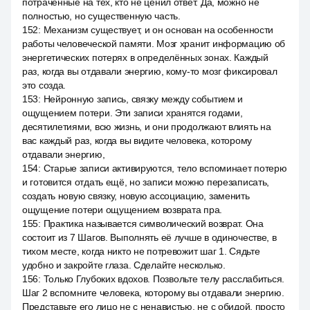
потраченные на тех, кто не ценил ответ. Да, можно не
полностью, но существенную часть.
152
:
Механизм существует, и он основан на особенности
работы человеческой памяти. Мозг хранит информацию об
энергетических потерях в определённых зонах. Каждый
раз, когда вы отдавали энергию, кому-то мозг фиксировал
это созда.
153
:
Нейронную запись, связку между событием и
ощущением потери. Эти записи хранятся годами,
десятилетиями, всю жизнь, и они продолжают влиять на
вас каждый раз, когда вы видите человека, которому
отдавали энергию,
154
:
Старые записи активируются, тело вспоминает потерю
и готовится отдать ещё, но записи можно перезаписать,
создать новую связку, новую ассоциацию, заменить
ощущение потери ощущением возврата пра.
155
:
Практика называется символический возврат. Она
состоит из 7 Шагов. Выполнять её лучше в одиночестве, в
тихом месте, когда никто не потревожит шаг 1. Сядьте
удобно и закройте глаза. Сделайте несколько.
156
:
Только Глубоких вдохов. Позвольте телу расслабиться.
Шаг 2 вспомните человека, которому вы отдавали энергию.
Представьте его лицо не с ненавистью, не с обидой, просто