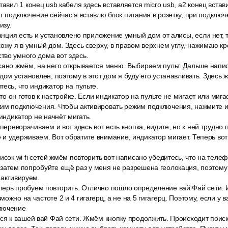
тавил 1 конец usb кабеля здесь вставляется micro usb, a2 конец встав
от подключение сейчас я вставлю блок питания в розетку, при подключ
изу.
танция есть и установлено приложение умный дом от алисы, если нет, т
хожу я в умный дом. Здесь сверху, в правом верхнем углу, нажимаю к
во умного дома вот здесь.
сано жмём, на него открывается меню. Выбираем пульт. Дальше напи
дом установлен, поэтому в этот дом я буду его устанавливать. Здесь 
есь, что индикатор на пульте.
что он готов к настройке. Если индикатор на пульте не мигает или миг
жим подключения. Чтобы активировать режим подключения, нажмите и
 индикатор не начнёт мигать.
переворачиваем и вот здесь вот есть кнопка, видите, но к ней трудно 
и удерживаем. Вот обратите внимание, индикатор мигает. Теперь вот
исок wi fi сетей жмём повторить вот написано убедитесь, что на телефо
затем попробуйте ещё раз у меня не разрешена геолокация, поэтому 
 активируем.
ерь пробуем повторить. Отлично пошло определение вай Фай сети. И
ожно на частоте 2 и 4 гигагерц, а не на 5 гигагерц. Поэтому, если у
лючение
ся к вашей вай Фай сети. Жмём кнопку продолжить. Происходит поиск