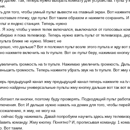
у далее. Так, теперь нужно выбрать комнату для устройства. Пульт у 
ня.
ь для того, чтобы умный пульт вывести на главный экран. Вот нажмит
оставьте птичку, где пульт. Вот таким образом и нажмите сохранить. И
ульт и яндекс станция. Теперь нужно
. Я хочу, чтобы у меня телек включался, выключался от голосовых ком
бираю я пока телевизор. Теперь нужно взять пульт от телевизора, дер
пульта ближе не нужно. Может, не
рошо, что дальше? Вот я положил пульт возле этого пульта и жду вот з
но нажмите включить на tv пульте. Вот он пульт беру, нажимаю кнопку
увеличить громкость на tv пульте. Нажимаю увеличить громкость. Да
ньшить громкость. Теперь нажмите убрать звук на tv пульте. Вот жму 
перь предыдущий канал жму предыдущий канал теперь нажмите на tv п
тлично найдены универсальные пульты жму кнопку дальше вот так вот в
ботают ли кнопки, поэтому буду проверять. Подходящий пульт работа
ключения. Вот. И дальше нужно нажать на домик для того, чтобы пере
К сожалению, я жму, не могу на
 сейчас буду нажимать. Давай попробуем научить здесь жму телевизо
авить команду. Жму кнопку. Понятно? И, прописывая команду. 1 кома
. Вот таким.