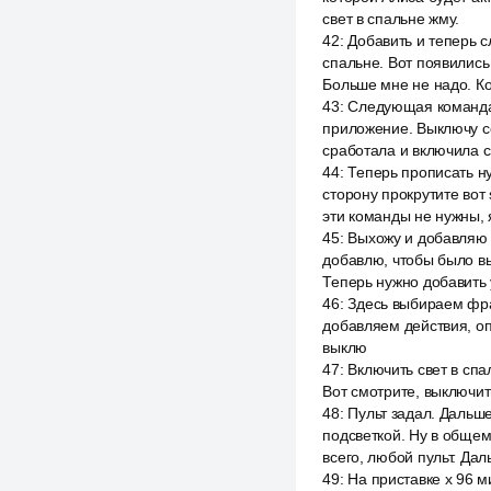
свет в спальне жму.
42
:
Добавить и теперь с
спальне. Вот появились 
Больше мне не надо. К
43
:
Следующая команда 
приложение. Выключу се
сработала и включила с
44
:
Теперь прописать н
сторону прокрутите вот 
эти команды не нужны, 
45
:
Выхожу и добавляю 
добавлю, чтобы было вы
Теперь нужно добавить
46
:
Здесь выбираем фраз
добавляем действия, оп
выклю
47
:
Включить свет в спа
Вот смотрите, выключить
48
:
Пульт задал. Дальше
подсветкой. Ну в общем
всего, любой пульт. Да
49
:
На приставке x 96 м