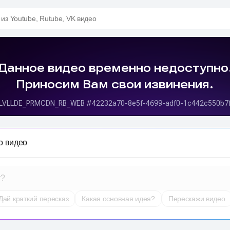
 из Youtube, Rutube, VK видео
о видео
т?
Дай краткий пересказ
Какая основная идея?
Перескажи видео