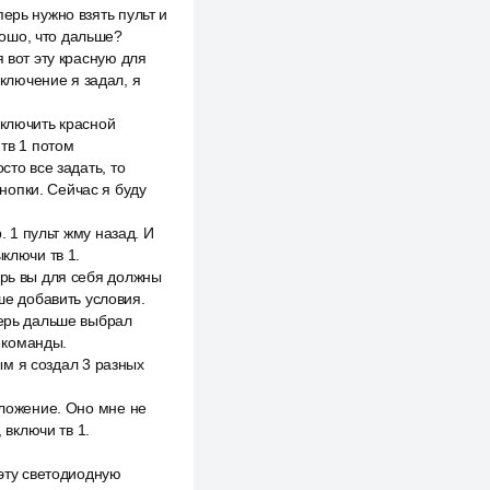
ерь нужно взять пульт и
ошо, что дальше?
 вот эту красную для
включение я задал, я
включить красной
 тв 1 потом
сто все задать, то
нопки. Сейчас я буду
. 1 пульт жму назад. И
ключи тв 1.
ерь вы для себя должны
ше добавить условия.
перь дальше выбрал
3 команды.
мым я создал 3 разных
иложение. Оно мне не
 включи тв 1.
 эту светодиодную