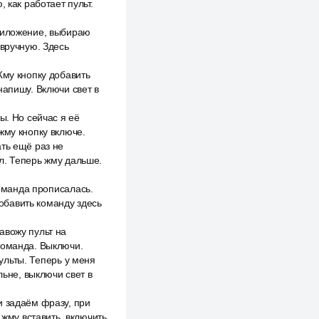
 как работает пульт.
приложение, выбираю
 вручную. Здесь
Жму кнопку добавить
напишу. Включи свет в
ы. Но сейчас я её
жму кнопку включе.
ть ещё раз не
л. Теперь жму дальше.
Команда прописалась.
обавить команду здесь
авожу пульт на
команда. Выключи.
пульты. Теперь у меня
льне, выключи свет в
и задаём фразу, при
 жму вставить, включить