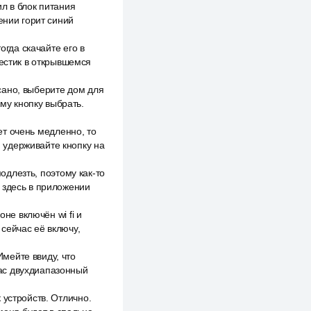
ил в блок питания
ении горит синий
огда скачайте его в
рестик в открывшемся
сано, выберите дом для
жму кнопку выбрать.
ает очень медленно, то
 удерживайте кнопку на
подлезть, поэтому как-то
 здесь в приложении
не включён wi fi и
сейчас её включу,
мейте ввиду, что
 вас двухдиапазонный
 устройств. Отлично.