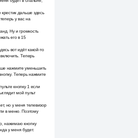
меня будет в спальне,
е крестик дальше здесь
 теперь у вас на
анд. Ну и громкость
жать его в 15
десь вот идёт какой-то
 включить. Теперь
льше нажмите уменьшить
кнопку. Теперь нажмите
ульте кнопку 1 если
ыглядит мой пульт
ет, но у меня телевизор
йти в меню. Поэтому
р, нажимаю кнопку
нда у меня будет.