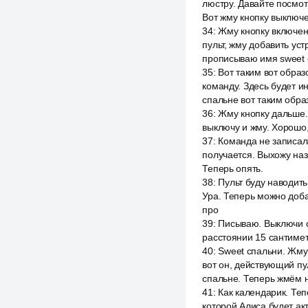
люстру. Давайте посмотр
Вот жму кнопку выключе
34
:
Жму кнопку включен
пульт, жму добавить ус
прописываю имя sweet 
35
:
Вот таким вот образ
команду. Здесь будет и
спальне вот таким обра
36
:
Жму кнопку дальше. 
выключу и жму. Хорошо,
37
:
Команда не записал
получается. Выхожу наз
Теперь опять.
38
:
Пульт буду наводить
Ура. Теперь можно доб
про
39
:
Писываю. Выключи с
расстоянии 15 сантимет
40
:
Sweet спальни. Жму 
вот он, действующий пул
спальне. Теперь жмём на
41
:
Как календарик. Те
которой Алиса будет акт