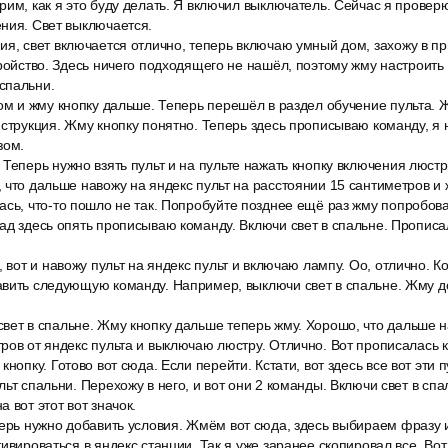
им, как я это буду делать. Я включил выключатель. Сейчас я проверю,
ния. Свет выключается.
ия, свет включается отлично, теперь включаю умный дом, захожу в 
тройство. Здесь ничего подходящего не нашёл, поэтому жму настроить
спальни.
ом и жму кнопку дальше. Теперь перешёл в раздел обучение пульта. 
нструкция. Жму кнопку понятно. Теперь здесь прописываю команду, я 
зом.
Теперь нужно взять пульт и на пульте нажать кнопку включения люстр
 что дальше навожу на яндекс пульт на расстоянии 15 сантиметров и 
ась, что-то пошло не так. Попробуйте позднее ещё раз жму попробова
ад здесь опять прописываю команду. Включи свет в спальне. Прописа
, вот и навожу пульт на яндекс пульт и включаю лампу. Оо, отлично. 
авить следующую команду. Например, выключи свет в спальне. Жму д
вет в спальне. Жму кнопку дальше теперь жму. Хорошо, что дальше н
ров от яндекс пульта и выключаю люстру. Отлично. Вот прописалась 
кнопку. Готово вот сюда. Если перейти. Кстати, вот здесь все вот эти 
ьт спальни. Перехожу в него, и вот они 2 команды. Включи свет в спа
 вот этот вот значок.
перь нужно добавить условия. Жмём вот сюда, здесь выбираем фразу 
ивироваться в яндекс станции. Так я уже заранее скопировал все. Вот