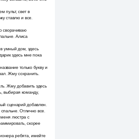
м пульт, свет в
ку ставлю и все.
о сворачиваю
спальне. Алиса
в умный дом, здесь
ндарик здесь мне пока
название только букву и
вал. Жму сохранить.
ать. Жму добавить здесь
ь, выбирая команду,
овый сценарий добавлен.
в спальне. Отлично все.
 меня люстра с
раммировать, скорее
ционера ребята, имейте