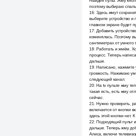
Найден пульт. Жму кнопк
поэтому выбираю спаль
16
:
Здесь жмут сохранит
выберите устройство и п
главном экране будет п
17
:
Добавить устройство
изменялась. Поэтому вы
сантиметрах от умного 
18
:
Работать и жмём. Хо
процесс. Теперь написа
дальше.
19
:
Написано, нажмите 
громкость. Нажимаю уме
следующий канал.
20
:
На tv пульте жму те
такая есть, есть жму о
сейчас.
21
:
Нужно проверить, ра
включается от кнопки в
здесь этой кнопки нет. 
22
:
Подходящий пульт и
дальше. Теперь жму доб
Алиса, включи телевизор