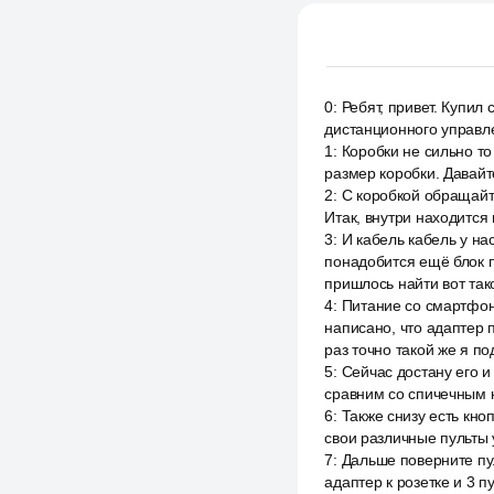
0
:
Ребят, привет. Купил 
дистанционного управле
1
:
Коробки не сильно то
размер коробки. Давайт
2
:
С коробкой обращайте
Итак, внутри находится 
3
:
И кабель кабель у на
понадобится ещё блок пи
пришлось найти вот так
4
:
Питание со смартфона
написано, что адаптер 
раз точно такой же я п
5
:
Сейчас достану его и
сравним со спичечным к
6
:
Также снизу есть кно
свои различные пульты 
7
:
Дальше поверните пул
адаптер к розетке и 3 п