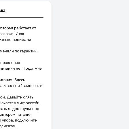
ка
которая работает от
аковки. Итак.
зуально понимали
бменяли по гарантии.
 управления
питания нет. Тогда мне
итания. Здесь
а 5 вольт и 1 ампер как
шой. Давайте опять
ключается микроюэсби.
вать яндекс пульт под
даптером питания.
о упора, подключите
дсказкам.