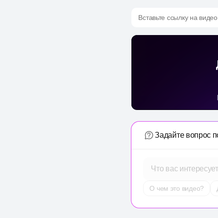
Вставьте ссылку на видео
Задайте вопрос п
Что вас интересуе
О чем это видео?