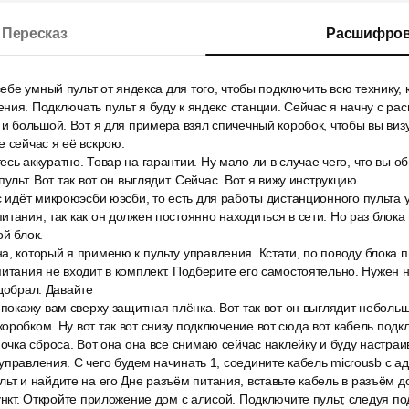
Пересказ
Расшифров
себе умный пульт от яндекса для того, чтобы подключить всю технику, 
ния. Подключать пульт я буду к яндекс станции. Сейчас я начну с расп
 и большой. Вот я для примера взял спичечный коробок, чтобы вы ви
е сейчас я её вскрою.
сь аккуратно. Товар на гарантии. Ну мало ли в случае чего, что вы о
пульт. Вот так вот он выглядит. Сейчас. Вот я вижу инструкцию.
с идёт микроюэсби юэсби, то есть для работы дистанционного пульта
тания, так как он должен постоянно находиться в сети. Но раз блока 
ой блок.
, который я применю к пульту управления. Кстати, по поводу блока п
питания не входит в комплект. Подберите его самостоятельно. Нужен н
одобрал. Давайте
 покажу вам сверху защитная плёнка. Вот так вот он выглядит неболь
оробком. Ну вот так вот снизу подключение вот сюда вот кабель под
почка сброса. Вот она она все снимаю сейчас наклейку и буду настраи
управления. С чего будем начинать 1, соедините кабель microusb с а
ьт и найдите на его Дне разъём питания, вставьте кабель в разъём д
ункт. Откройте приложение дом с алисой. Подключите пульт, следуя по