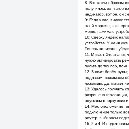
8
:
Вот таким образом вс
получилось вот такое в
индикатор, вот он, он сн
9
:
Если у вас, яндекс с
плей маркете, так пере
меню, нажимаю устройст
10
:
Сверху яндекс напи
устройства. У меня уже 
Теперь написано, убедит
11
:
Мигает. Это значит, 
нужно активировать ре
пульте до тех пор, пока
12
:
Значит берём пульт, 
подлазим, нажимаем её 
нажимаю, да, мигает не
13
:
Удалось получить сп
разрешена геолокация, 
опускаем шторку вниз и
14
:
Местоположение теп
подключение только возм
роутер, выбираем подк
15
:
2 и 4. И подключаем