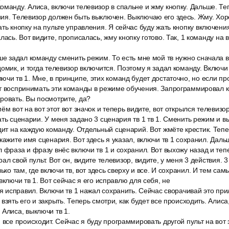
манду. Алиса, включи телевизор в спальне и жму кнопку. Дальше. Теп
ния. Телевизор должен быть выключен. Выключаю его здесь. Жму. Хор
ть кнопку на пульте управления. Я сейчас буду жать кнопку включения
лась. Вот видите, прописалась, жму кнопку готово. Так, 1 команду на 
ше задал команду сменить режим. То есть мне мой тв нужно сначала 
домик, и тогда телевизор включится. Поэтому я задал команду. Включи
чи тв 1. Мне, в принципе, этих команд будет достаточно, но если про
т воспринимать эти команды в режиме обучения. Запрограммировал к
ровать. Вы посмотрите, да?
ём вот на вот этот вот значок и теперь видите, вот открылся телевизор
ать сценарии. У меня задано 3 сценария тв 1 тв 1. Сменить режим и вы
дит на каждую команду. Отдельный сценарий. Вот жмёте крестик. Теп
кажите имя сценария. Вот здесь я указал, включи тв 1 сохранил. Даль
 фраза и фразу внёс включи тв 1 и сохранил. Вот выхожу назад и те
ал свой пульт. Вот он, видите телевизор, видите, у меня 3 действия. 
ько там, где включи тв, вот здесь сверху и все. И сохранил. И тем са
включи тв 1. Вот сейчас я его исправлю для себя, не
 я исправил. Включи тв 1 нажал сохранить. Сейчас сворачивай это пр
взять его и закрыть. Теперь смотри, как будет все происходить. Алиса,
Алиса, выключи тв 1.
 все происходит. Сейчас я буду программировать другой пульт на вот