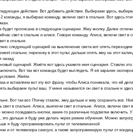
ледующее действие. Вот добавить действие. Выбираем здесь, выбирае
2 команды, я выбираю команду, включи свет в спальне. Вот здесь птич
оман.
будет прописана в следующем сценарии. Жму кнопку. Далее отличн
йчас свет в спальне и алисе. Говорю команду. Алиса, включи свет в 
вет в спальне.
ужно следующий сценарий на выключение света вот опять переходим 
sweet спальни, перехожу в этот пульт, дальше опять жму на этот кале
я назад.
новый сценарий. Жмёте вот здесь укажите имя сценария. Ставлю это 
ключить. Вот так вот команда будет выглядеть. Я её заранее скопиро
 условия. Жмём.
а и вставляем вот эту вот фразу, чтобы Алиса понимала, что ей дел
ять выбираем пульт ваш. У меня называется он свет в спальне и здес
льне. Вот так вот. Птичку ставлю, жму дальше и жму сохранить все. Н
 свет в спальне. Алиса, выключи свет в спальне. Алиса, включи свет 
 можно позадавать кнопки, какие-то различные подсветки включить. У
, это дальше я буду уже делать через режим обучения. Можно запрог
льше я буду программировать пульт от телевизионной
ини и от телевизора самсунг, а также запрограммирую пульт от конди