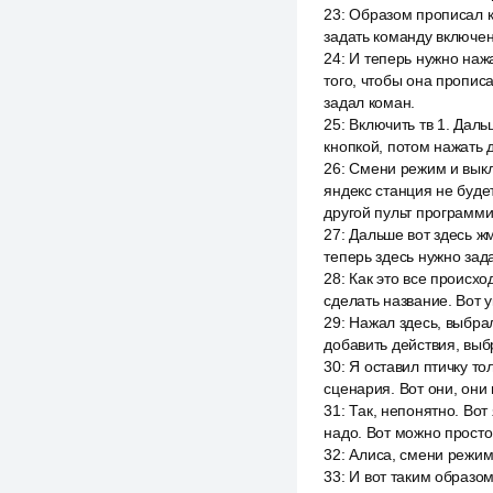
23
:
Образом прописал ко
задать команду включе
24
:
И теперь нужно нажа
того, чтобы она прописа
задал коман.
25
:
Включить тв 1. Даль
кнопкой, потом нажать 
26
:
Смени режим и выклю
яндекс станция не буде
другой пульт программи
27
:
Дальше вот здесь жм
теперь здесь нужно зад
28
:
Как это все происхо
сделать название. Вот у
29
:
Нажал здесь, выбрал
добавить действия, выбр
30
:
Я оставил птичку тол
сценария. Вот они, они 
31
:
Так, непонятно. Вот
надо. Вот можно просто 
32
:
Алиса, смени режим 
33
:
И вот таким образом