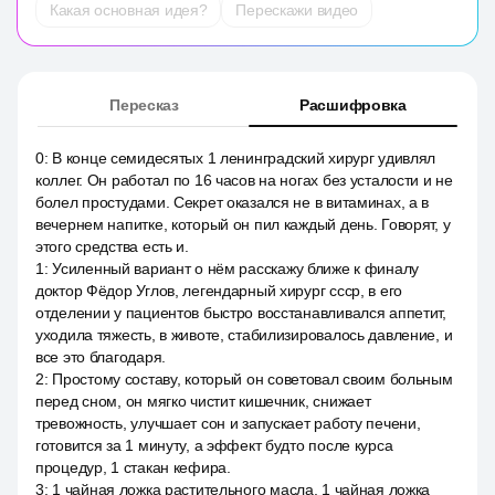
Какая основная идея?
Перескажи видео
Пересказ
Расшифровка
0
:
В конце семидесятых 1 ленинградский хирург удивлял
коллег. Он работал по 16 часов на ногах без усталости и не
болел простудами. Секрет оказался не в витаминах, а в
вечернем напитке, который он пил каждый день. Говорят, у
этого средства есть и.
1
:
Усиленный вариант о нём расскажу ближе к финалу
доктор Фёдор Углов, легендарный хирург ссср, в его
отделении у пациентов быстро восстанавливался аппетит,
уходила тяжесть, в животе, стабилизировалось давление, и
все это благодаря.
2
:
Простому составу, который он советовал своим больным
перед сном, он мягко чистит кишечник, снижает
тревожность, улучшает сон и запускает работу печени,
готовится за 1 минуту, а эффект будто после курса
процедур, 1 стакан кефира.
3
:
1 чайная ложка растительного масла, 1 чайная ложка