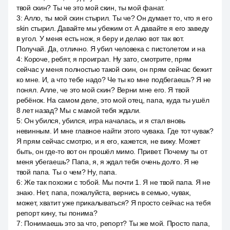
твой скин? Ты че это мой скин, ты мой фанат.
3
:
Алло, ты мой скин стырил. Ты че? Он думает то, что я его
skin стырил. Давайте мы убежим от. А давайте я его заведу
в угол. У меня есть нож, я беру и делаю вот так вот.
Получай. Да, отлично. Я убил человека с пистолетом и на
4
:
Короче, ребят, я проиграл. Ну зато, смотрите, прям
сейчас у меня полностью такой скин, он прям сейчас бежит
ко мне. И, а что тебе надо? Че ты ко мне подбегаешь? Я не
понял. Алле, че это мой скин? Верни мне его. Я твой
ребёнок. На самом деле, это мой отец, папа, куда ты ушёл
8 лет назад? Мы с мамой тебя ждали.
5
:
Он убился, убился, игра началась, и я стал вновь
невинным. И мне главное найти этого чувака. Где тот чувак?
Я прям сейчас смотрю, и я его, кажется, не вижу. Может
быть, он где-то вот он прошёл мимо. Привет. Почему ты от
меня убегаешь? Папа, я, я ждал тебя очень долго. Я не
твой папа. Ты о чем? Ну, папа.
6
:
Же так похожи с тобой. Мы почти 1. Я не твой папа. Я не
знаю. Нет, папа, пожалуйста, вернись в семью, чувак,
может, хватит уже прикалываться? Я просто сейчас на тебя
репорт кину, ты понима?
7
:
Понимаешь это за что, репорт? Ты же мой. Просто папа,