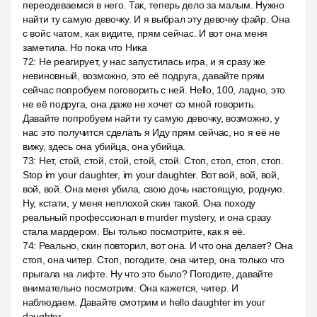
переодеваемся в него. Так, теперь дело за малым. Нужно
найти ту самую девочку. И я выбрал эту девочку файр. Она
с войс чатом, как видите, прям сейчас. И вот она меня
заметила. Но пока что Ника
72
:
Не реагирует, у нас запустилась игра, и я сразу же
невиновный, возможно, это её подруга, давайте прям
сейчас попробуем поговорить с ней. Hello, 100, ладно, это
не её подруга, она даже не хочет со мной говорить.
Давайте попробуем найти ту самую девочку, возможно, у
нас это получится сделать я Иду прям сейчас, но я её не
вижу, здесь она убийца, она убийца.
73
:
Нет, стой, стой, стой, стой, стой. Стоп, стоп, стоп, стоп.
Stop im your daughter, im your daughter. Вот вой, вой, вой,
вой, вой. Она меня убила, свою дочь настоящую, родную.
Ну, кстати, у меня неплохой скин такой. Она походу
реальный профессионал в murder mystery, и она сразу
стала мардером. Вы только посмотрите, как я её.
74
:
Реально, скин повторил, вот она. И что она делает? Она
стоп, она читер. Стоп, погодите, она читер, она только что
прыгала на лифте. Ну что это было? Погодите, давайте
внимательно посмотрим. Она кажется, читер. И
наблюдаем. Давайте смотрим и hello daughter im your
daughter.