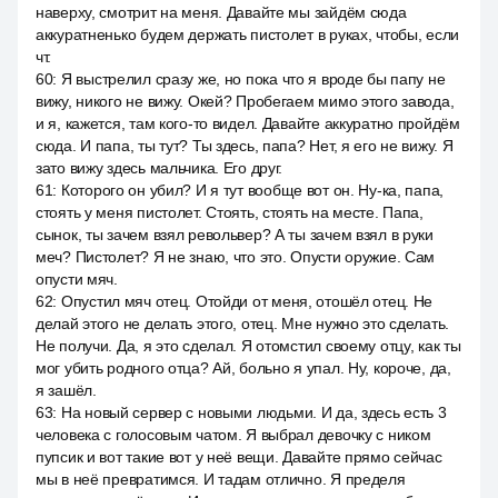
наверху, смотрит на меня. Давайте мы зайдём сюда
аккуратненько будем держать пистолет в руках, чтобы, если
чт.
60
:
Я выстрелил сразу же, но пока что я вроде бы папу не
вижу, никого не вижу. Окей? Пробегаем мимо этого завода,
и я, кажется, там кого-то видел. Давайте аккуратно пройдём
сюда. И папа, ты тут? Ты здесь, папа? Нет, я его не вижу. Я
зато вижу здесь мальчика. Его друг.
61
:
Которого он убил? И я тут вообще вот он. Ну-ка, папа,
стоять у меня пистолет. Стоять, стоять на месте. Папа,
сынок, ты зачем взял револьвер? А ты зачем взял в руки
меч? Пистолет? Я не знаю, что это. Опусти оружие. Сам
опусти мяч.
62
:
Опустил мяч отец. Отойди от меня, отошёл отец. Не
делай этого не делать этого, отец. Мне нужно это сделать.
Не получи. Да, я это сделал. Я отомстил своему отцу, как ты
мог убить родного отца? Ай, больно я упал. Ну, короче, да,
я зашёл.
63
:
На новый сервер с новыми людьми. И да, здесь есть 3
человека с голосовым чатом. Я выбрал девочку с ником
пупсик и вот такие вот у неё вещи. Давайте прямо сейчас
мы в неё превратимся. И тадам отлично. Я пределя