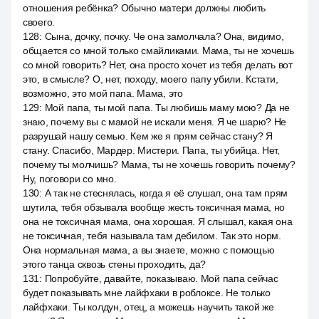
отношения ребёнка? Обычно матери должны любить
своего.
128
:
Сына, дочку, почку. Че она замолчала? Она, видимо,
общается со мной только смайликами. Мама, ты не хочешь
со мной говорить? Нет, она просто хочет из тебя делать вот
это, в смысле? О, нет, походу, моего папу убили. Кстати,
возможно, это мой папа. Мама, это
129
:
Мой папа, ты мой папа. Ты любишь маму мою? Да не
знаю, почему вы с мамой не искали меня. Я че шарю? Не
разрушай нашу семью. Кем же я прям сейчас стану? Я
стану. Спасибо, Мардер. Мистери. Папа, ты убийца. Нет,
почему ты молчишь? Мама, ты не хочешь говорить почему?
Ну, поговори со мно.
130
:
А так не стеснялась, когда я её слушал, она там прям
шутила, тебя обзывала вообще жесть токсичная мама, но
она не токсичная мама, она хорошая. Я слышал, какая она
не токсичная, тебя называла там дебилом. Так это норм.
Она нормальная мама, а вы знаете, можно с помощью
этого танца сквозь стены проходить, да?
131
:
Попробуйте, давайте, показываю. Мой папа сейчас
будет показывать мне лайфхаки в роблоксе. Не только
лайфхаки. Ты колдун, отец, а можешь научить такой же