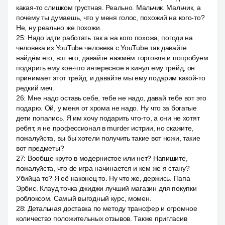
какая-то слишком грустная. Реально. Мальчик. Мальчик, а
почему ты думаешь, что у меня голос, похожий на кого-то?
Не, ну реально же похожи.
25
:
Надо идти работать так а на кого похожа, погоди на
человека из YouTube человека с YouTube так давайте
найдём его, вот его, давайте нажмём торговля и попробуем
подарить ему кое-что интересное я кинул ему трейд, он
принимает этот трейд, и давайте мы ему подарим какой-то
редкий меч.
26
:
Мне надо оставь себе, тебе не надо, давай тебе вот это
подарю. Ой, у меня от хрома не надо. Ну что за богатые
дети попались. Я им хочу подарить что-то, а они не хотят
ребят, я не профессионал в murder истрии, но скажите,
пожалуйста, вы бы хотели получить такие вот ножи, такие
вот предметы?
27
:
Вообще круто в модернистое или нет? Напишите,
пожалуйста, что de игра начинается и кем же я стану?
Убийца то? Я её наконец то. Ну что же, держись. Папа
Эрбис. Клауд точка джиджи лучший магазин для покупки
роблоксом. Самый выгодный курс, момен.
28
:
Детальная доставка по методу трансфер и огромное
количество положительных отзывов. Также пригласив