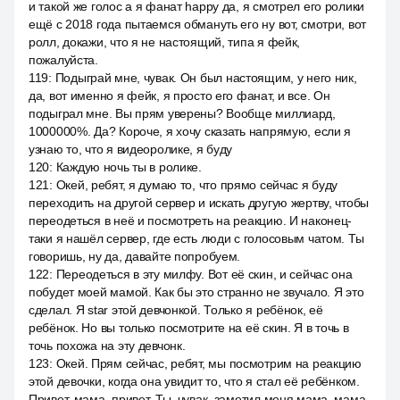
и такой же голос а я фанат happy да, я смотрел его ролики
ещё с 2018 года пытаемся обмануть его ну вот, смотри, вот
ролл, докажи, что я не настоящий, типа я фейк,
пожалуйста.
119
:
Подыграй мне, чувак. Он был настоящим, у него ник,
да, вот именно я фейк, я просто его фанат, и все. Он
подыграл мне. Вы прям уверены? Вообще миллиард,
1000000%. Да? Короче, я хочу сказать напрямую, если я
узнаю то, что я видеоролике, я буду
120
:
Каждую ночь ты в ролике.
121
:
Окей, ребят, я думаю то, что прямо сейчас я буду
переходить на другой сервер и искать другую жертву, чтобы
переодеться в неё и посмотреть на реакцию. И наконец-
таки я нашёл сервер, где есть люди с голосовым чатом. Ты
говоришь, ну да, давайте попробуем.
122
:
Переодеться в эту милфу. Вот её скин, и сейчас она
побудет моей мамой. Как бы это странно не звучало. Я это
сделал. Я star этой девчонкой. Только я ребёнок, её
ребёнок. Но вы только посмотрите на её скин. Я в точь в
точь похожа на эту девчонк.
123
:
Окей. Прям сейчас, ребят, мы посмотрим на реакцию
этой девочки, когда она увидит то, что я стал её ребёнком.
Привет, мама, привет. Ты, чувак, заметил меня мама, мама,