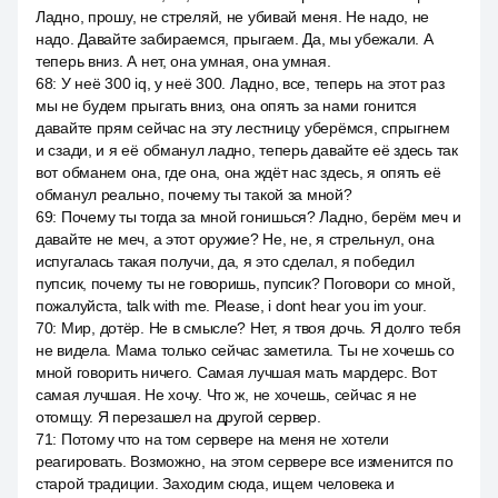
Ладно, прошу, не стреляй, не убивай меня. Не надо, не
надо. Давайте забираемся, прыгаем. Да, мы убежали. А
теперь вниз. А нет, она умная, она умная.
68
:
У неё 300 iq, у неё 300. Ладно, все, теперь на этот раз
мы не будем прыгать вниз, она опять за нами гонится
давайте прям сейчас на эту лестницу уберёмся, спрыгнем
и сзади, и я её обманул ладно, теперь давайте её здесь так
вот обманем она, где она, она ждёт нас здесь, я опять её
обманул реально, почему ты такой за мной?
69
:
Почему ты тогда за мной гонишься? Ладно, берём меч и
давайте не меч, а этот оружие? Не, не, я стрельнул, она
испугалась такая получи, да, я это сделал, я победил
пупсик, почему ты не говоришь, пупсик? Поговори со мной,
пожалуйста, talk with me. Please, i dont hear you im your.
70
:
Мир, дотёр. Не в смысле? Нет, я твоя дочь. Я долго тебя
не видела. Мама только сейчас заметила. Ты не хочешь со
мной говорить ничего. Самая лучшая мать мардерс. Вот
самая лучшая. Не хочу. Что ж, не хочешь, сейчас я не
отомщу. Я перезашел на другой сервер.
71
:
Потому что на том сервере на меня не хотели
реагировать. Возможно, на этом сервере все изменится по
старой традиции. Заходим сюда, ищем человека и