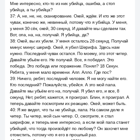
Мне интересно, кто-то из них убийца, ошибка, а стоп
убийца, а ты убийца?
37
:
А, не, не, не, сканирование. Окей, ждём. И кто же этот
чувак, конечно же, невинный, потому что я убийца. У меня,
у меня 30 сёк, окей, 30 секунд. И давайте мы сделаем так.
Вот, опа, на, на, получай. Я убийца, да?
38
:
Окей, вы их убили. У меня осталось 28 секунд. Получай
минус минус шериф. Окей, я убил Шерифа. Здесь нам
нужно. Последний чувак остался. По моему, это этот читер.
Давайте убьём его. Не получай. Все, я победил. Это
победа. Это победа или поражение. Понял? 18 Секун.
Ребята, у меня мало времени. Алл. Алло. Где пос?
39
:
Ничего, ребят, последний человек. Я не могу найти его.
Кто последний? Пожалуйста, убейся. А это мой папа.
Давайте мы убьём его на, получай. Я убил его, и все, 8
секунд. Нет, ребят, кажется, я проиграл. Блин, я проиграл. А
теперь давайте посмотрим их реакцию. Окей, может быть.
40
:
Я же видел, что ты не убийца, папа. На самом деле я
читер. Ты читер, мой сын читер. О, смотрите, я стал
шерифом, и теперь мне интересно, а если мой папа станет
убийцей, что тогда произойдёт по любому? Он захочет мне
отомстить, потому что я его в прошлый раз.