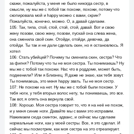
скажи, пожалуйста, у меня не было никогда сестр, в
смысле, ну мы же с тобой так похожи, похожи, потому что
скопировала мой и happy можно с вами, скрин?
Пожалуйста, конечно, можно. О, а давай сделаем.
105
:
Так, типа, стой, стой, стой, стой, давай. Вот и свою
жену позови, свою жену, позови, пускай она слева жена,
она сменила свой скин. Отойди, отойди, девочка, да
отойди. Ты так и не дали сделать скин, но я остановлюсь. Я
хотел
106
:
Стать убийцей? Почему ты сменила скин, сестра? Что
за фигня? Потому что ты не моя сестра. Ты понимаешь? Ну
мы же с тобой так похожи. Нас что в роддоме, может быть,
подменили? Или я Близнец. Я даже не знаю, как тебя зовут.
Ты понимаешь, это меня happy звать. Ты не моя сестр.
107
:
Не похожи на нет. Ну мы же с тобой были похожи. У
тебя ноги, у тебя вторых волос нету, ты понимаешь, это все.
Так вот, я опять она вернула свой.
108
:
Хорошо. Моя сестра говорит то, что я на неё не похож,
и у меня синие ноги. Давайте мы с вами это исправим.
Нажимаем сюда скинтон, адванс, и сейчас мы сделаем
нормальные ноги, как у моей сестры. Все, я это сделал. И
сейчас мы посмотрим, как моя сестра на это отреагирует.