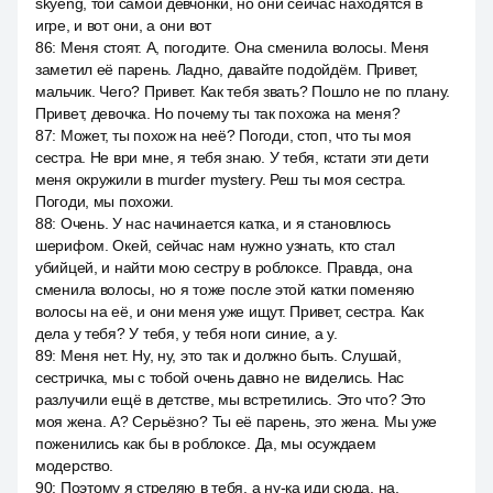
skyeng, той самой девчонки, но они сейчас находятся в
игре, и вот они, а они вот
86
:
Меня стоят. А, погодите. Она сменила волосы. Меня
заметил её парень. Ладно, давайте подойдём. Привет,
мальчик. Чего? Привет. Как тебя звать? Пошло не по плану.
Привет, девочка. Но почему ты так похожа на меня?
87
:
Может, ты похож на неё? Погоди, стоп, что ты моя
сестра. Не ври мне, я тебя знаю. У тебя, кстати эти дети
меня окружили в murder mystery. Реш ты моя сестра.
Погоди, мы похожи.
88
:
Очень. У нас начинается катка, и я становлюсь
шерифом. Окей, сейчас нам нужно узнать, кто стал
убийцей, и найти мою сестру в роблоксе. Правда, она
сменила волосы, но я тоже после этой катки поменяю
волосы на её, и они меня уже ищут. Привет, сестра. Как
дела у тебя? У тебя, у тебя ноги синие, а у.
89
:
Меня нет. Ну, ну, это так и должно быть. Слушай,
сестричка, мы с тобой очень давно не виделись. Нас
разлучили ещё в детстве, мы встретились. Это что? Это
моя жена. А? Серьёзно? Ты её парень, это жена. Мы уже
поженились как бы в роблоксе. Да, мы осуждаем
модерство.
90
:
Поэтому я стреляю в тебя, а ну-ка иди сюда, на,