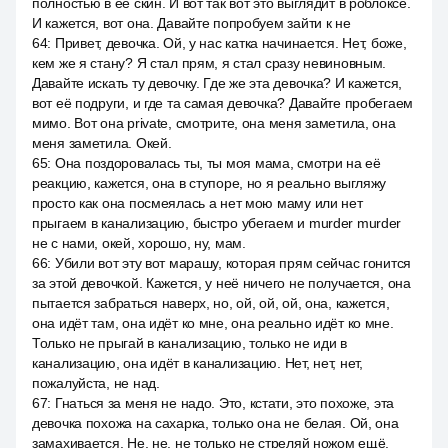
полностью в её скин. И вот так вот это выглядит в роблоксе.
И кажется, вот она. Давайте попробуем зайти к не
64
:
Привет, девочка. Ой, у нас катка начинается. Нет, боже,
кем же я стану? Я стал прям, я стал сразу невиновным.
Давайте искать ту девочку. Где же эта девочка? И кажется,
вот её подруги, и где та самая девочка? Давайте пробегаем
мимо. Вот она private, смотрите, она меня заметила, она
меня заметила. Окей.
65
:
Она поздоровалась ты, ты моя мама, смотри на её
реакцию, кажется, она в ступоре, но я реально выгляжу
просто как она посмеялась а нет мою маму или нет
прыгаем в канализацию, быстро убегаем и murder murder
не с нами, окей, хорошо, ну, мам.
66
:
Убили вот эту вот марашу, которая прям сейчас гонится
за этой девочкой. Кажется, у неё ничего не получается, она
пытается забраться наверх, но, ой, ой, ой, она, кажется,
она идёт там, она идёт ко мне, она реально идёт ко мне.
Только не прыгай в канализацию, только не иди в
канализацию, она идёт в канализацию. Нет, нет, нет,
пожалуйста, не над.
67
:
Гнаться за меня не надо. Это, кстати, это похоже, эта
девочка похожа на сахарка, только она не белая. Ой, она
замахивается. Не, не, не только не стреляй ножом ещё.