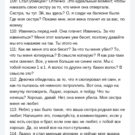
109
:
Стал убийцей? Отлично. Это идеальный момент, чтобы
наказать свою сестру за то, что меня она отвергала.
Сестра, ты тут. Эй, вы здесь? О, я сзади на балконе были.
Где моя сестра? Покажи мне, моя жена плачет из за вас, по
моему.
110
:
Извинись перед ней. Она плачет. Извинись. За что
извиниться? Меня этот мальчик уже бесит, поэтому давайте
мы его накажем на так. Ты этого не.
111
:
Как же меня это все бесит? За что ты меня убил? То,
что ты меня копируешь? В смысле копирую? Я как раз-таки
ноги сменил. Все, у меня больше не синие ноги. Мы с
тобой похожи 1 в 1. А волос то других нету. Каких волос? В
смысле это?
112
:
Девочка обиделась за то, что я скопировал её скин, и
как-то пытаюсь её немного потроллить. Вот она, надо на
минутку поговорить. Ладно, хорошо, я пойду. Что ты
хочешь? Хорошо, давай. Нет, она меня убила. Моя сестра
меня не любит.
113
:
Ребят, у вас было такое, что ваша сестра родная вас не
любит. Напишите это, пожалуйста, в комментариях, если у
вас есть сестра и брат, если они вас не любят, с тобой все
хорошо. Да, со мной все на пол стульчика.
114
:
Ладно, я стал мирным игроком, и сейчас моя задача