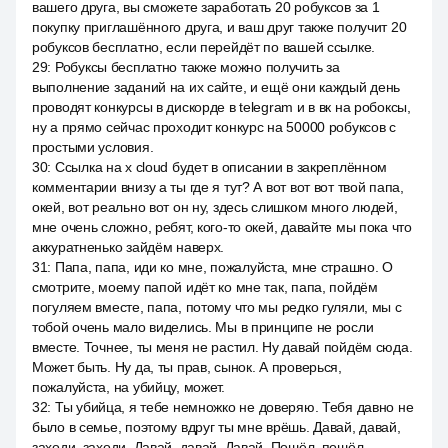
вашего друга, вы сможете заработать 20 робуксов за 1
покупку приглашённого друга, и ваш друг также получит 20
робуксов бесплатно, если перейдёт по вашей ссылке.
29
:
Робуксы бесплатно также можно получить за
выполнение заданий на их сайте, и ещё они каждый день
проводят конкурсы в дискорде в telegram и в вк на робоксы,
ну а прямо сейчас проходит конкурс на 50000 робуксов с
простыми условия.
30
:
Ссылка на x cloud будет в описании в закреплённом
комментарии внизу а ты где я тут? А вот вот вот твой папа,
окей, вот реально вот он ну, здесь слишком много людей,
мне очень сложно, ребят, кого-то окей, давайте мы пока что
аккуратненько зайдём наверх.
31
:
Папа, папа, иди ко мне, пожалуйста, мне страшно. O
смотрите, моему папой идёт ко мне так, папа, пойдём
погуляем вместе, папа, потому что мы редко гуляли, мы с
тобой очень мало виделись. Мы в принципе не росли
вместе. Точнее, ты меня не растил. Ну давай пойдём сюда.
Может быть. Ну да, ты прав, сынок. А проверься,
пожалуйста, на убийцу, может.
32
:
Ты убийца, я тебе немножко не доверяю. Тебя давно не
было в семье, поэтому вдруг ты мне врёшь. Давай, давай,
заходи, заходи. Давай, давай. Давай. Пошёл, пошёл.