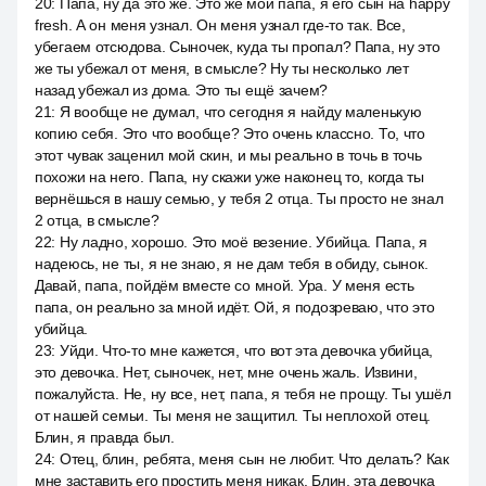
20
:
Папа, ну да это же. Это же мой папа, я его сын на happy
fresh. А он меня узнал. Он меня узнал где-то так. Все,
убегаем отсюдова. Сыночек, куда ты пропал? Папа, ну это
же ты убежал от меня, в смысле? Ну ты несколько лет
назад убежал из дома. Это ты ещё зачем?
21
:
Я вообще не думал, что сегодня я найду маленькую
копию себя. Это что вообще? Это очень классно. То, что
этот чувак заценил мой скин, и мы реально в точь в точь
похожи на него. Папа, ну скажи уже наконец то, когда ты
вернёшься в нашу семью, у тебя 2 отца. Ты просто не знал
2 отца, в смысле?
22
:
Ну ладно, хорошо. Это моё везение. Убийца. Папа, я
надеюсь, не ты, я не знаю, я не дам тебя в обиду, сынок.
Давай, папа, пойдём вместе со мной. Ура. У меня есть
папа, он реально за мной идёт. Ой, я подозреваю, что это
убийца.
23
:
Уйди. Что-то мне кажется, что вот эта девочка убийца,
это девочка. Нет, сыночек, нет, мне очень жаль. Извини,
пожалуйста. Не, ну все, нет, папа, я тебя не прощу. Ты ушёл
от нашей семьи. Ты меня не защитил. Ты неплохой отец.
Блин, я правда был.
24
:
Отец, блин, ребята, меня сын не любит. Что делать? Как
мне заставить его простить меня никак. Блин, эта девочка