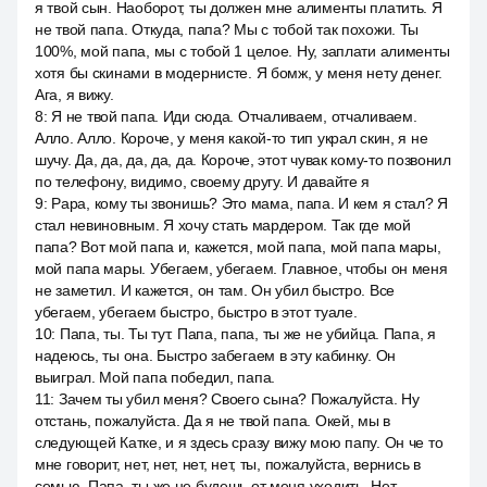
я твой сын. Наоборот, ты должен мне алименты платить. Я
не твой папа. Откуда, папа? Мы с тобой так похожи. Ты
100%, мой папа, мы с тобой 1 целое. Ну, заплати алименты
хотя бы скинами в модернисте. Я бомж, у меня нету денег.
Ага, я вижу.
8
:
Я не твой папа. Иди сюда. Отчаливаем, отчаливаем.
Алло. Алло. Короче, у меня какой-то тип украл скин, я не
шучу. Да, да, да, да, да. Короче, этот чувак кому-то позвонил
по телефону, видимо, своему другу. И давайте я
9
:
Papa, кому ты звонишь? Это мама, папа. И кем я стал? Я
стал невиновным. Я хочу стать мардером. Так где мой
папа? Вот мой папа и, кажется, мой папа, мой папа мары,
мой папа мары. Убегаем, убегаем. Главное, чтобы он меня
не заметил. И кажется, он там. Он убил быстро. Все
убегаем, убегаем быстро, быстро в этот туале.
10
:
Папа, ты. Ты тут. Папа, папа, ты же не убийца. Папа, я
надеюсь, ты она. Быстро забегаем в эту кабинку. Он
выиграл. Мой папа победил, папа.
11
:
Зачем ты убил меня? Своего сына? Пожалуйста. Ну
отстань, пожалуйста. Да я не твой папа. Окей, мы в
следующей Катке, и я здесь сразу вижу мою папу. Он че то
мне говорит, нет, нет, нет, нет, ты, пожалуйста, вернись в
семью. Папа, ты же не будешь от меня уходить. Нет,