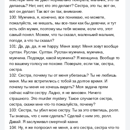
делаешь? Нет, нет, кто это делает? Сестра, это ты, вот он,
вот он делает. Так вот он так, внимание.
100
:
Мужчина, я, конечно, все понимаю, но можете,
пожалуйста, не мешать, мы все-таки как бы девочки, и тут
есть odin мужик, поэтому мы тебя можем, если что, этот
самый понял. Можем, что ты сказал, маленький мальчик,
погоди, а что ты сказал?
101
:
Да, да, да, я не happy. Меня зовут. Меня зовут вообще
султан. Руслан. Султан. Руслан мужчина, мужчина,
мужчина. Подожди, какой мужчина? Я женщина. Вообще то
по вашему голосу не похоже. Поверьте, если так, сестра,
сестра.
102
:
Сестра, почему ты от меня убегаешь? Ты не любишь
меня. Мы же встретились с тобой за долгое время. И
почему ты меня не хочешь видеть? Моя задача прям
сейчас найти сестру. Ладно, я не виновен. Ничего
страшного. Это murder mystery. Такое случается сестра,
сестра, скажи мне что-то пожалуйста, почему?
103
:
Сестра, ты убил мою сестру. Ты за это ответишь, ролл.
Ты знаешь, что с ним сделать? Сделай с ним это, ролл.
Давай. Я заслуживал смертной казни.
104
:
Ну, я же попросил не меня, а его сестра, сестра что-то