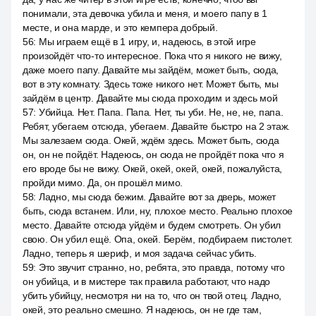
понимали, эта девочка убила и меня, и моего папу в 1
месте, и она марде, и это кемпера добрый.
56
:
Мы играем ещё в 1 игру, и, надеюсь, в этой игре
произойдёт что-то интересное. Пока что я никого не вижу,
даже моего папу. Давайте мы зайдём, может быть, сюда,
вот в эту комнату. Здесь тоже никого нет. Может быть, мы
зайдём в центр. Давайте мы сюда проходим и здесь мой
57
:
Убийца. Нет. Папа. Папа. Нет, ты уби. Не, не, не, папа.
Ребят, убегаем отсюда, убегаем. Давайте быстро на 2 этаж.
Мы залезаем сюда. Окей, ждём здесь. Может быть, сюда
он, он не пойдёт. Надеюсь, он сюда не пройдёт пока что я
его вроде бы не вижу. Окей, окей, окей, окей, пожалуйста,
пройди мимо. Да, он прошёл мимо.
58
:
Ладно, мы сюда бежим. Давайте вот за дверь, может
быть, сюда встанем. Или, ну, плохое место. Реально плохое
место. Давайте отсюда уйдём и будем смотреть. Он убил
свою. Он убил ещё. Опа, окей. Берём, подбираем пистолет.
Ладно, теперь я шериф, и моя задача сейчас убить.
59
:
Это звучит странно, но, ребята, это правда, потому что
он убийца, и в мистере так правила работают, что надо
убить убийцу, несмотря ни на то, что он твой отец. Ладно,
окей, это реально смешно. Я надеюсь, он не где там,