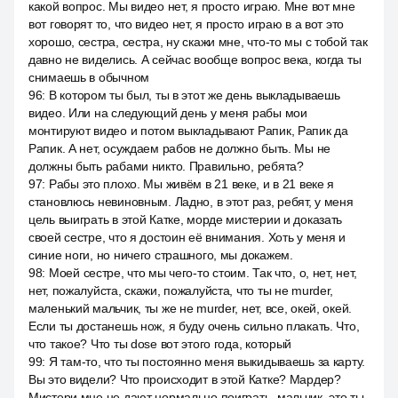
какой вопрос. Мы видео нет, я просто играю. Мне вот мне
вот говорят то, что видео нет, я просто играю в а вот это
хорошо, сестра, сестра, ну скажи мне, что-то мы с тобой так
давно не виделись. А сейчас вообще вопрос века, когда ты
снимаешь в обычном
96
:
В котором ты был, ты в этот же день выкладываешь
видео. Или на следующий день у меня рабы мои
монтируют видео и потом выкладывают Рапик, Рапик да
Рапик. А нет, осуждаем рабов не должно быть. Мы не
должны быть рабами никто. Правильно, ребята?
97
:
Рабы это плохо. Мы живём в 21 веке, и в 21 веке я
становлюсь невиновным. Ладно, в этот раз, ребят, у меня
цель выиграть в этой Катке, морде мистерии и доказать
своей сестре, что я достоин её внимания. Хоть у меня и
синие ноги, но ничего страшного, мы докажем.
98
:
Моей сестре, что мы чего-то стоим. Так что, о, нет, нет,
нет, пожалуйста, скажи, пожалуйста, что ты не murder,
маленький мальчик, ты же не murder, нет, все, окей, окей.
Если ты достанешь нож, я буду очень сильно плакать. Что,
что такое? Что ты dose вот этого года, который
99
:
Я там-то, что ты постоянно меня выкидываешь за карту.
Вы это видели? Что происходит в этой Катке? Мардер?
Мистери мне не дают нормально поиграть, мальчик, это ты