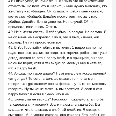
41
:
Плохо убил, конечно же, и 100% за это он захочет мне
отомстить. Но пока что я шериф, и мне нужно выяснить, кто
же стал у нас убийцей. Ой, слышали, ребят, мне кажется,
кто-то стал убийцей. Давайте посмотрим, кто же у нас
убийца. Давайте Вон та девочка. Не получай. Ой, я
промазал, извиняюсь. Стоять.
42
:
Не с места стоять. Я тебя убью на получа. На получа. Я
не on меня на выстрелил. Это я, это я был, извини, кой
кошмар. Нет, ну просто если вот
43
:
В YouTube зайти, вбить и включить 1 видео так не, не
надо, все, все, хватит, не надо, нет, короче, ребят, этот чувак
догадывается то, что я happy fresh, и в принципе, он прав,
но он не верит, хотя и так видно по моему Нику в чате то,
что я happy fresh.
44
:
Аишка, что такое аишка? Ну ai интеллект искусственный
чат gpt, да? То есть ты хочешь сказать то, что за меня
говорит чат gpt голосом хэппи фреша, ну ты же не можешь
говорить. Ну ты же не можешь им являться. А если я сам
happy fresh? А если я скажу, что я не.
45
:
Значит, ты не веришь? Расскажи, пожалуйста, а что бы
ты сделала с читерами? Врачи на органы сдала бы. Вы
слышали, что она сказала злобный смайлик. Я сахарок,
сметанка. Мне можно сахарок, она сахарок. Что, ребят, кто