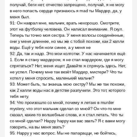
получай, беги нет, отчество запрещено, получай, я не могу
в него попасть сердце признаюсь я mad ты Мардер, да, у
меня был.
91
:
Он наврал мне, мальчик, врать нехорошо. Смотрите,
этот на футболку человека. Он написал внимание. Я скул.
Теперь ты точно моя сестра. У меня волосы соединённые,
они у меня длиннее, но мы же с тобой похожи, как 2 капли
воды. Ещё у тебя ноги синее, а у меня не
92
:
Да, так и надо. Это мои колготки. У нас начинается ещё
1. Если я стану мардером, я не стал мардером, где я могу
спрятаться? Нет, меня ищет. Давайте я спрячусь здесь. Нет,
не успел. Почему мне так везёт Мардер, мистери? Что ты
хотел у меня спросить, маленький мальчи?
93
:
Может быть, ты знаешь мою сестру? Мы же так похожи,
как 2 капли воды нас в детстве разлучили. Это тот, которого
тебя нету.
94
:
Что произошло со мной, почему я летаю в murder
mystery, что этот мальчик сделал со мной? Он что-то мне
сказал, какие-то волшебные слова, и я стал летать. Что ты
со мной сделал? Happy happy как вас звать? Я с вами могу
говорить, на вы меня звать?
95
:
Happy у нас вопрос. Мы не папарацци, не бойтесь,