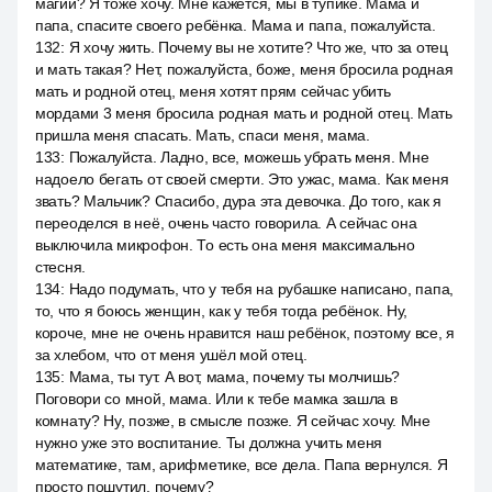
магии? Я тоже хочу. Мне кажется, мы в тупике. Мама и
папа, спасите своего ребёнка. Мама и папа, пожалуйста.
132
:
Я хочу жить. Почему вы не хотите? Что же, что за отец
и мать такая? Нет, пожалуйста, боже, меня бросила родная
мать и родной отец, меня хотят прям сейчас убить
мордами 3 меня бросила родная мать и родной отец. Мать
пришла меня спасать. Мать, спаси меня, мама.
133
:
Пожалуйста. Ладно, все, можешь убрать меня. Мне
надоело бегать от своей смерти. Это ужас, мама. Как меня
звать? Мальчик? Спасибо, дура эта девочка. До того, как я
переоделся в неё, очень часто говорила. А сейчас она
выключила микрофон. То есть она меня максимально
стесня.
134
:
Надо подумать, что у тебя на рубашке написано, папа,
то, что я боюсь женщин, как у тебя тогда ребёнок. Ну,
короче, мне не очень нравится наш ребёнок, поэтому все, я
за хлебом, что от меня ушёл мой отец.
135
:
Мама, ты тут. А вот, мама, почему ты молчишь?
Поговори со мной, мама. Или к тебе мамка зашла в
комнату? Ну, позже, в смысле позже. Я сейчас хочу. Мне
нужно уже это воспитание. Ты должна учить меня
математике, там, арифметике, все дела. Папа вернулся. Я
просто пошутил, почему?