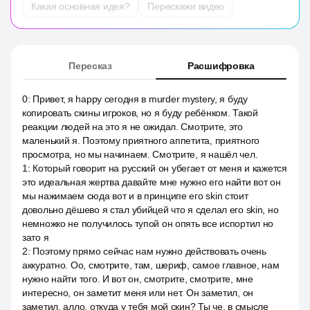
Какая основная идея?
Перескажи видео
Пересказ
Расшифровка
0
:
Привет, я happy сегодня в murder mystery, я буду
копировать скины игроков, но я буду ребёнком. Такой
реакции людей на это я не ожидал. Смотрите, это
маленький я. Поэтому приятного аппетита, приятного
просмотра, но мы начинаем. Смотрите, я нашёл чел.
1
:
Который говорит на русский он убегает от меня и кажется
это идеальная жертва давайте мне нужно его найти вот он
мы нажимаем сюда вот и в принципе его skin стоит
довольно дёшево я стал убийцей что я сделал его skin, но
немножко не получилось тупой он опять все испортил но
зато я
2
:
Поэтому прямо сейчас нам нужно действовать очень
аккуратно. Оо, смотрите, там, шериф, самое главное, нам
нужно найти того. И вот он, смотрите, смотрите, мне
интересно, он заметит меня или нет. Он заметил, он
заметил, алло, откуда у тебя мой скин? Ты че, в смысле