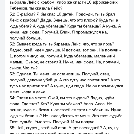
выбрала Лейс с крабом, либо же спасти 10 африканских
Ребенков, ты сказала Лейс?
51
:
Скрабом? Я бы спас 10 детей. Подожди, ты выбрал
Лейс с крабом? Да да. Знаешь, что это плохо? Куда ты, а
куда убега? А куда убегаешь? Куда ты бегаешь? А ну-ка. А
ну-ка, иди сюда. Получай. Блин. Я промахнулся на,
получай больше.
52
:
Бывает, когда ты выбираешь Лейс, что, что за поза?
Ладно, окей, идём дальше. И вот они, вот они. Не получи -
1, потом минус на, получай. Куда убегаешь, маленький
малыш. Сынок, не стреляй. Ну-ка, иди сюда. На, получай,
сынок. Что ты?
53
:
Сделал. Ты меня, не остановишь. Получай, отец,
получай, девочка убийца. А кто тут у нас притаился? А кто
тут у нас притаился? А ну-ка, иди сюда. Не он промахнулся
меня, когда я даже
54
:
Стоял на месте. Окей, вы это видели? Ладно, идём
сюда. Где этот? Кто? Куда ты убежал? Алло. Алло. Не
понял, куда ты бежишь от своей смерти не убежишь. Ну-ка,
куда ты бежишь? Не надо убегать от меня. Это твоя судьба.
Твоя судьба. Умереть. Получай. И ты получа.
55
:
Чай, огурец, зелёный стоп. А где последний? А, ну, ну
да, у нас же читер в этой игре есть, конечно, чтоб вы