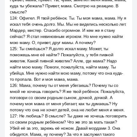
куда ты убежала? Привет, мама. Смотрю на реакцию. В
смысле?
124
:
Офигел. Я твой ребёнок. Ты. Ты моя мама, мама. Ну я
искал тебя очень долго. Мы. Мы не виделись несколько лет.
Мардер, мистер. Спасибо огромное. И кем же я стану
сейчас? Я стал невиновным игроком. Но мне нужно найти
мою маму. О, привет, друг мамы. А почему?
125
:
Ты смеёшься? Я долго искал маму. Может, ты
поможешь мне её найти? Пожалуйста, у тебя пивной
животик. Какой пивной животик? Алле, где мама? Надо
найти мою маму. Помоги, пожалуйста, найти маму. Ты
убийца. Мне нужно найти мою маму, потому что она куда-
то пропала. Вот и моя мама, мама.
126
:
Мама, почему ты от меня убегаешь? Почему ты со
мной не хочешь говорить? Я же твой ребёнок. Пожалуйста,
поговори со своим родным сыном, дочкой, дочкой. А
почему моя мама от меня убегает, как ты думаешь? Ну
потому что она не хочет детей, она не любит меня и меня.
127
:
Не любишь? В смысле? Ты даже не хочешь поговорить
со своим родным ребёнком? Что же это за мать такая?
Убей её за это, зарежь её ножом. Давай мордами 3. Она
обидится. Мама, ну почему? За что я заслужил такого