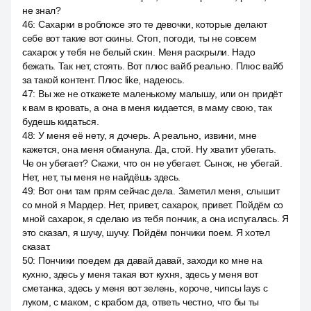
не знал?
46
:
Сахарки в роблоксе это те девочки, которые делают
себе вот такие вот скины. Стоп, погоди, ты не совсем
сахарок у тебя не белый скин. Меня раскрыли. Надо
бежать. Так нет, стоять. Вот плюс вайб реально. Плюс вайб
за такой контент. Плюс like, надеюсь.
47
:
Вы же не откажете маленькому малышу, или он придёт
к вам в кровать, а она в меня кидается, в маму свою, так
будешь кидаться.
48
:
У меня её нету, я дочерь. А реально, извини, мне
кажется, она меня обманула. Да, стой. Ну хватит убегать.
Че он убегает? Скажи, что он не убегает. Сынок, не убегай.
Нет, нет, ты меня не найдёшь здесь.
49
:
Вот они там прям сейчас дела. Заметил меня, слышит
со мной я Мардер. Нет, привет, сахарок, привет. Пойдём со
мной сахарок, я сделаю из тебя пончик, а она испугалась. Я
это сказал, я шучу, шучу. Пойдём пончики поем. Я хотел
сказат.
50
:
Пончики поедем да давай давай, заходи ко мне на
кухню, здесь у меня такая вот кухня, здесь у меня вот
сметанка, здесь у меня вот зелень, короче, чипсы lays с
луком, с маком, с крабом да, ответь честно, что бы ты