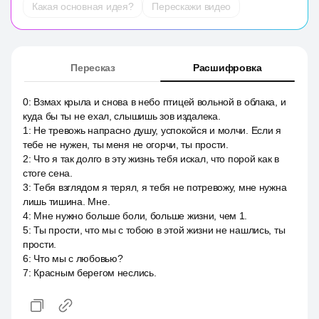
Какая основная идея?
Перескажи видео
Пересказ
Расшифровка
0
:
Взмах крыла и снова в небо птицей вольной в облака, и
куда бы ты не ехал, слышишь зов издалека.
1
:
Не тревожь напрасно душу, успокойся и молчи. Если я
тебе не нужен, ты меня не огорчи, ты прости.
2
:
Что я так долго в эту жизнь тебя искал, что порой как в
стоге сена.
3
:
Тебя взглядом я терял, я тебя не потревожу, мне нужна
лишь тишина. Мне.
4
:
Мне нужно больше боли, больше жизни, чем 1.
5
:
Ты прости, что мы с тобою в этой жизни не нашлись, ты
прости.
6
:
Что мы с любовью?
7
:
Красным берегом неслись.