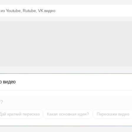
 из Youtube, Rutube, VK видео
о видео
т?
Дай краткий пересказ
Какая основная идея?
Перескажи видео