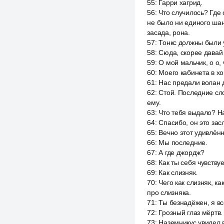
55
:
Гарри хагрид.
56
:
Что случилось? Где 
не было ни единого шан
засада, рона.
57
:
Тонкс должны были 
58
:
Сюда, скорее давай 
59
:
О мой мальчик, о о, 
60
:
Моего кабинета в хог
61
:
Нас предали волан д
62
:
Стой. Последние сл
ему.
63
:
Что тебя выдало? Н
64
:
Спасибо, он это зас
65
:
Вечно этот удивлённ
66
:
Мы последние.
67
:
А где джордж?
68
:
Как ты себя чувству
69
:
Как слизняк.
70
:
Чего как слизняк, к
про слизняка.
71
:
Ты безнадёжен, я вс
72
:
Грозный глаз мёртв.
73
:
Наземникус увидел 