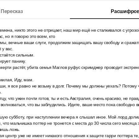
Пересказ
Расшифров
мена, никто этого не отрицает, наш мир ещё не сталкивался с угрозой
, но я говорю это всем, кто
мы, вечные ваши слуги, продолжим защищать вашу свободу и сражат
 у вас.
стаётся сильным.
ирует панику.
мерти растёт, убита семья Маглов руфус скримджер проводит экстрен
 милая, Иду, мам.
ши, я все равно не возьму в долг. Почему мы должны уехать? Потому 
.
у, что ужин почти готов, ты и есть Австралия, очень красиво, не прав
 волноваться, что вы заблудились. Идите, ваше место пока свободно 
шую субботу, при наступлении вечера я слышал иное. Мой лорд дол
что мальчишка поттер не тронется с места до 30 числа сего месяца з
лишь ложь.
я центр уже не имеет никакого отношения к защите гарри поттера те, 