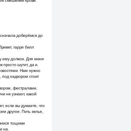
неё смешение крови.
, сначала доберёмся до
Привет, гарри билл
у ему должок. Для меня
 просто шутит, да и.
новостями. Нам нужно
, под надзором стоит
дзором, фестралами,
ни не узнают, какой
ет, если вы думаете, что
сем другое. Пить зелье,
анемся тощими
и на.