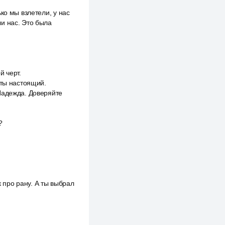
ко мы взлетели, у нас
и нас. Это была
й черт.
 ты настоящий.
Надежда. Доверяйте
?
к про рану. А ты выбрал