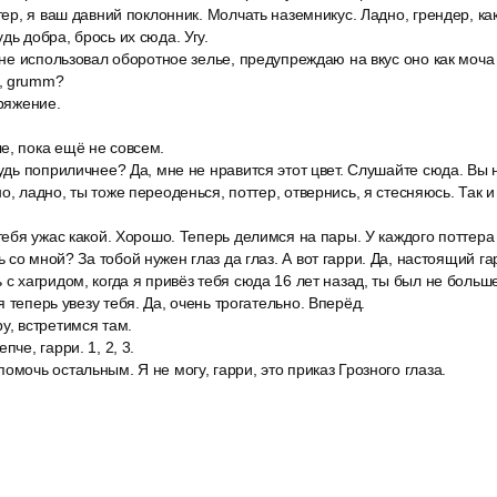
ттер, я ваш давний поклонник. Молчать наземникус. Ладно, грендер, ка
дь добра, брось их сюда. Угу.
у не использовал оборотное зелье, предупреждаю на вкус оно как моча 
, grumm?
пряжение.
е, пока ещё не совсем.
будь поприличнее? Да, мне не нравится этот цвет. Слушайте сюда. Вы н
о, ладно, ты тоже переоденься, поттер, отвернись, я стесняюсь. Так и
 тебя ужас какой. Хорошо. Теперь делимся на пары. У каждого поттера
со мной? За тобой нужен глаз да глаз. А вот гарри. Да, настоящий гар
 с хагридом, когда я привёз тебя сюда 16 лет назад, ты был не больше
 теперь увезу тебя. Да, очень трогательно. Вперёд.
у, встретимся там.
пче, гарри. 1, 2, 3.
омочь остальным. Я не могу, гарри, это приказ Грозного глаза.