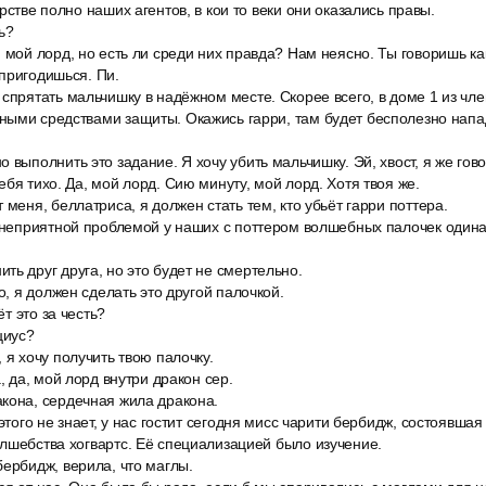
рстве полно наших агентов, в кои то веки они оказались правы.
ь?
 мой лорд, но есть ли среди них правда? Нам неясно. Ты говоришь ка
пригодишься. Пи.
спрятать мальчишку в надёжном месте. Скорее всего, в доме 1 из чл
ыми средствами защиты. Окажись гарри, там будет бесполезно напад
 выполнить это задание. Я хочу убить мальчишку. Эй, хвост, я же гов
бя тихо. Да, мой лорд. Сию минуту, мой лорд. Хотя твоя же.
 меня, беллатриса, я должен стать тем, кто убьёт гарри поттера.
1 неприятной проблемой у наших с поттером волшебных палочек одина
ь друг друга, но это будет не смертельно.
го, я должен сделать это другой палочкой.
ёт это за честь?
циус?
 я хочу получить твою палочку.
, да, мой лорд внутри дракон сер.
кона, сердечная жила дракона.
 этого не знает, у нас гостит сегодня мисс чарити бербидж, состоявша
лшебства хогвартс. Её специализацией было изучение.
ербидж, верила, что маглы.