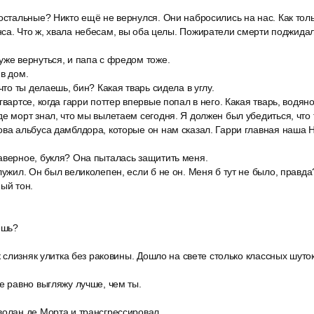
остальные? Никто ещё не вернулся. Они набросились на нас. Как толь
са. Что ж, хвала небесам, вы оба целы. Пожиратели смерти поджидал
уже вернуться, и папа с фредом тоже.
в дом.
что ты делаешь, бин? Какая тварь сидела в углу.
вартсе, когда гарри поттер впервые попал в него. Какая тварь, водяно
е морт знал, что мы вылетаем сегодня. Я должен был убедиться, что
ова альбуса дамблдора, которые он нам сказал. Гарри главная наша 
аверное, букля? Она пыталась защитить меня.
лужил. Он был великолепен, если б не он. Меня б тут не было, правда
ый тон.
ешь?
ак слизняк улитка без раковины. Дошло на свете столько классных шуто
е равно выгляжу лучше, чем ты.
волан де Морта и трансгрессировал.