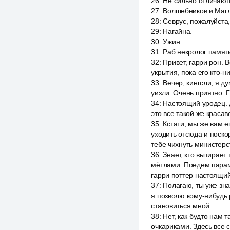
26
:
Не сильно отличают
27
:
Волшебников и Магл
28
:
Севрус, пожалуйста,
29
:
Нагайна.
30
:
Ужин.
31
:
Раб некролог памят
32
:
Привет, гарри рон. 
укрытия, пока его кто-н
33
:
Вечер, кингсли, я д
уизли. Очень приятно. Г
34
:
Настоящий уродец. Д
это все такой же красав
35
:
Кстати, мы же вам 
уходить отсюда и поско
тебе чихнуть министерст
36
:
Знает, кто вытирает
мётлами. Поедем парами
гарри поттер настоящи
37
:
Полагаю, ты уже знак
я позволю кому-нибудь р
становиться мной.
38
:
Нет, как будто нам 
очкариками. Здесь все 