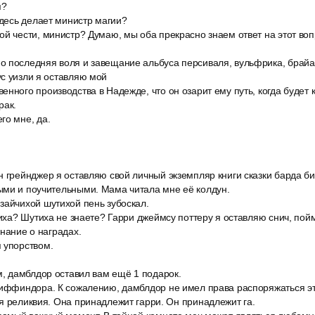
я?
здесь делает министр магии?
й чести, министр? Думаю, мы оба прекрасно знаем ответ на этот воп
 последняя воля и завещание альбуса персиваля, вульфрика, брайа
с уизли я оставляю мой
нного производства в Надежде, что он озарит ему путь, когда будет к
рак.
го мне, да.
н грейнджер я оставляю свой личный экземпляр книги сказки барда би
ыми и поучительными. Мама читала мне её колдун.
зайчихой шутихой пень зубоскал.
чиха? Шутиха не знаете? Гарри джеймсу поттеру я оставляю снич, пой
инание о наградах.
 упорством.
м, дамблдор оставил вам ещё 1 подарок.
риффиндора. К сожалению, дамблдор не имел права распоряжаться э
я реликвия. Она принадлежит гарри. Он принадлежит га.