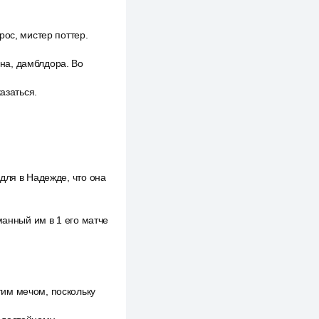
рос, мистер поттер.
на, дамблдора. Во
азаться.
для в Надежде, что она
манный им в 1 его матче
тим мечом, поскольку