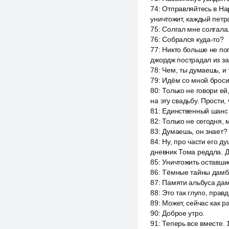
74
:
Отправляйтесь в Нар
уничтожит, каждый петра
75
:
Солгал мне солгала
76
:
Собрался куда-то?
77
:
Никто больше не пог
джордж пострадал из за
78
:
Чем, ты думаешь, и 
79
:
Идём со мной броси
80
:
Только не говори ей
на эту свадьбу. Прости,
81
:
Единственный шанс п
82
:
Только не сегодня,
83
:
Думаешь, он знает?
84
:
Ну, про части его д
дневник Тома реддла. Д
85
:
Уничтожить оставшие
86
:
Тёмные тайны дамбл
87
:
Памяти альбуса дам
88
:
Это так глупо, правд
89
:
Может, сейчас как ра
90
:
Доброе утро.
91
:
Теперь все вместе. 1,