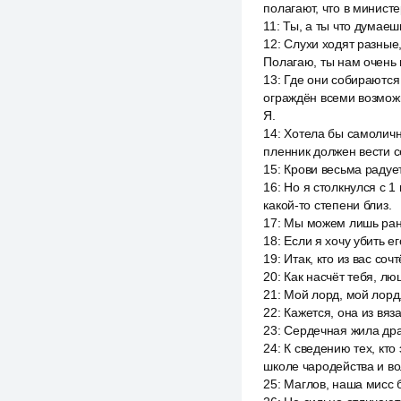
полагают, что в министе
11
:
Ты, а ты что думаеш
12
:
Слухи ходят разные,
Полагаю, ты нам очень 
13
:
Где они собираются 
ограждён всеми возможн
Я.
14
:
Хотела бы самолично
пленник должен вести се
15
:
Крови весьма радует
16
:
Но я столкнулся с 
какой-то степени близ.
17
:
Мы можем лишь ранит
18
:
Если я хочу убить е
19
:
Итак, кто из вас сочт
20
:
Как насчёт тебя, лю
21
:
Мой лорд, мой лорд,
22
:
Кажется, она из вяза
23
:
Сердечная жила дра
24
:
К сведению тех, кто
школе чародейства и во
25
:
Маглов, наша мисс б