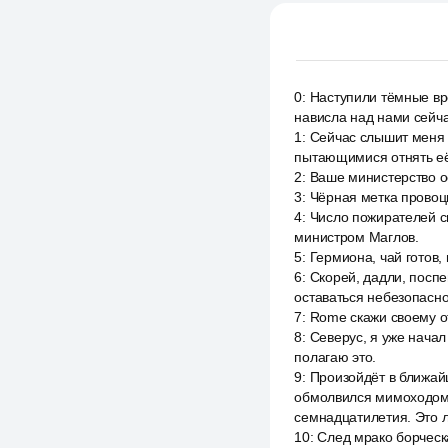
0
:
Наступили тёмные вре
нависла над нами сейчас
1
:
Сейчас слышит меня 
пытающимися отнять её
2
:
Ваше министерство о
3
:
Чёрная метка провоц
4
:
Число пожирателей с
министром Маглов.
5
:
Гермиона, чай готов,
6
:
Скорей, дадли, поспе
оставаться небезопасно
7
:
Rome скажи своему отц
8
:
Северус, я уже начал
полагаю это.
9
:
Произойдёт в ближай
обмолвился мимоходом, 
семнадцатилетия. Это 
10
:
След мрако борческа