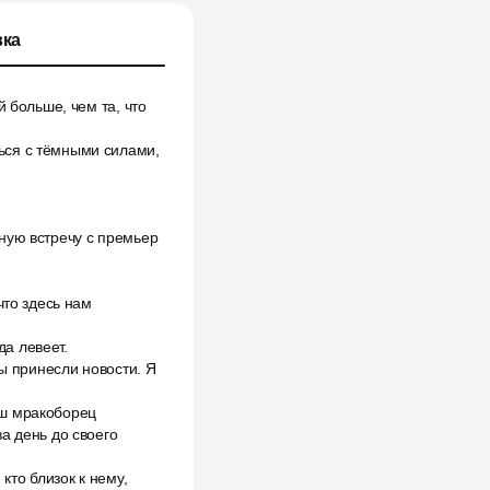
ка
 больше, чем та, что
ься с тёмными силами,
ную встречу с премьер
что здесь нам
да левеет.
вы принесли новости. Я
иш мракоборец
а день до своего
кто близок к нему,