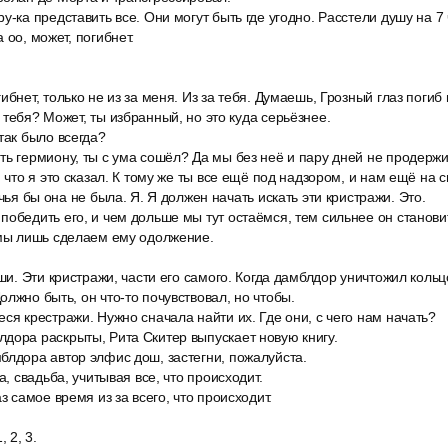
у-ка представить все. Они могут быть где угодно. Расстели душу на 7 
 оо, может, погибнет.
.
ибнет, только не из за меня. Из за тебя. Думаешь, Грозный глаз погиб
 тебя? Может, ты избранный, но это куда серьёзнее.
так было всегда?
ть гермиону, ты с ума сошёл? Да мы без неё и пару дней не продерж
, что я это сказал. К тому же ты все ещё под надзором, и нам ещё на 
 чья бы она не была. Я. Я должен начать искать эти кристражи. Это.
обедить его, и чем дольше мы тут остаёмся, тем сильнее он станови
 мы лишь сделаем ему одолжение.
уши. Эти кристражи, части его самого. Когда дамблдор уничтожил кольц
олжно быть, он что-то почувствовал, но чтобы.
ся крестражи. Нужно сначала найти их. Где они, с чего нам начать?
дора раскрыты, Рита Скитер выпускает новую книгу.
блдора автор элфис дош, застегни, пожалуйста.
а, свадьба, учитывая все, что происходит.
з самое время из за всего, что происходит.
 2, 3.