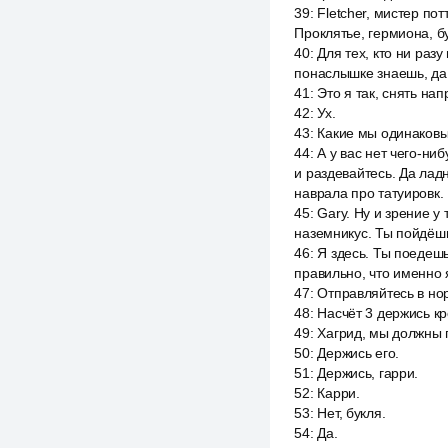
39
:
Fletcher, мистер по
Проклятье, гермиона, бу
40
:
Для тех, кто ни раз
понаслышке знаешь, да
41
:
Это я так, снять на
42
:
Ух.
43
:
Какие мы одинаковы
44
:
А у вас нет чего-ни
и раздевайтесь. Да ладн
наврала про татуировк.
45
:
Gary. Ну и зрение у
наземникус. Ты пойдёшь 
46
:
Я здесь. Ты поедешь
правильно, что именно я
47
:
Отправляйтесь в нор
48
:
Насчёт 3 держись кре
49
:
Хагрид, мы должны п
50
:
Держись его.
51
:
Держись, гарри.
52
:
Карри.
53
:
Нет, букля.
54
:
Да.