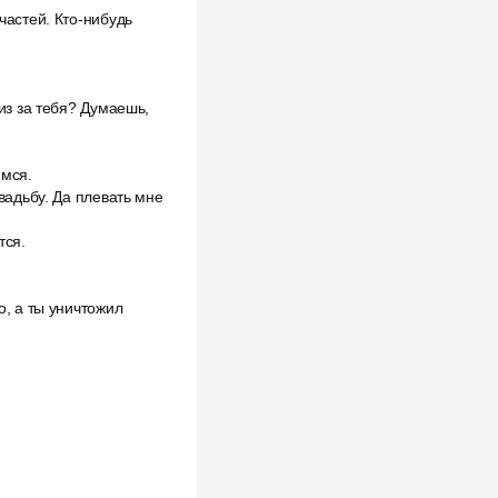
частей. Кто-нибудь
 из за тебя? Думаешь,
имся.
свадьбу. Да плевать мне
тся.
о, а ты уничтожил