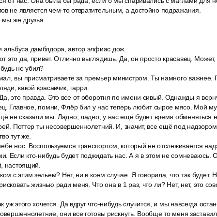
ся от нас. Она была бы рада, если б мы спаривались с маглами для 
ов не является чем-то отвратительным, а достойно подражания.
 мы же друзья.
и альбуса дамблдора, автор элфиас дож.
Вот это да, привет. Отлично выглядишь. Да, он просто красавец. Может
ибудь не убил?
умал, вы присматриваете за премьер министром. Ты намного важнее. 
ляди, какой красавчик, гарри.
а, это правда. Это все от оборотня по имени сивый. Однажды я верн
ец. Главное, помни, Флёр бил у нас теперь любит сырое мясо. Мой муж
ещё не сказали мы. Ладно, ладно, у нас ещё будет время обменяться 
рей. Поттер ты несовершеннолетний. И, значит, все ещё под надзором
во тут же.
 тебе нос. Воспользуемся транспортом, который не отслеживается на
. Если кто-нибудь будет поджидать нас. А я в этом не сомневаюсь. О
й, настоящий.
ом с этим зельем? Нет, ни в коем случае. Я говорила, что так будет. Н
исковать жизнью ради меня. Что она в 1 раз, что ли? Нет, нет, это сов
так уж этого хочется. Да вдруг что-нибудь случится, и мы навсегда ост
совершеннолетние, они все готовы рискнуть. Вообще то меня заставил