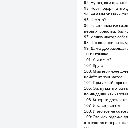
92
:
Ну как, вам нравитс
93
:
Черт подери, а что 
94
:
Чем мы обязаны тако
95
:
Что это?
96
:
Настоящим изложено
первых, рональду билиу
97
:
Иллюминатор собстве
98
:
Что впереди лишь м
99
:
Дамблдор завещал е
100
:
Отлично.
101
:
А что это?
102
:
Круто.
103
:
Miss гермионе джи
найдёт их занимательн
104
:
Прыгливый горшок 
105
:
Эй, ну вы что, зай
по квиддичу, как напом
106
:
Которые достаются
107
:
И мастерством.
108
:
И это все не совсе
109
:
Это меч годрика г
это важная историческа