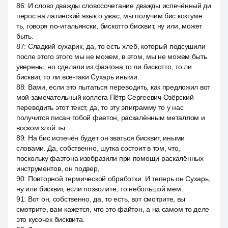
86
:
И слово дважды словосочетание дважды испечённый ди
перос на латинский язык о ужас, мы получим бис коктуме
ть, говоря по-итальянски, бискотто бисквит, ну или, может
быть.
87
:
Сладкий сухарик, да, то есть хлеб, который подсушили
после этого этого мы не можем, в этом, мы не можем быть
уверены, но сделали из фаэтона то ли бискотто, то ли
бисквит, то ли все-таки Сухарь иными.
88
:
Вами, если это пытаться переводить, как предложил вот
мой замечательный коллега Пётр Сергеевич Озёрский
переводить этот текст, да, то эту эпиграмму то у нас
получится писан тобой фаетон, раскалённым металлом и
воском злой ты.
89
:
На бис испечён будет он зваться бисквит, иными
словами. Да, собственно, шутка состоит в том, что,
поскольку фаэтона изобразили при помощи раскалённых
инструментов, он подвер,
90
:
Повторной термической обработки. И теперь он Сухарь,
ну или бисквит, если позволите, то небольшой мем.
91
:
Вот он, собственно, да, то есть, вот смотрите, вы
смотрите, вам кажется, что это файтон, а на самом то деле
это кусочек бисквита.