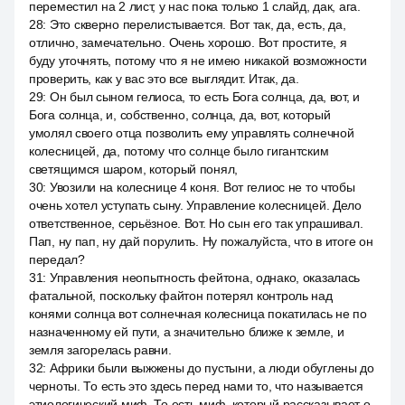
переместил на 2 лист, у нас пока только 1 слайд, дак, ага.
28
:
Это скверно перелистывается. Вот так, да, есть, да,
отлично, замечательно. Очень хорошо. Вот простите, я
буду уточнять, потому что я не имею никакой возможности
проверить, как у вас это все выглядит. Итак, да.
29
:
Он был сыном гелиоса, то есть Бога солнца, да, вот, и
Бога солнца, и, собственно, солнца, да, вот, который
умолял своего отца позволить ему управлять солнечной
колесницей, да, потому что солнце было гигантским
светящимся шаром, который понял,
30
:
Увозили на колеснице 4 коня. Вот гелиос не то чтобы
очень хотел уступать сыну. Управление колесницей. Дело
ответственное, серьёзное. Вот. Но сын его так упрашивал.
Пап, ну пап, ну дай порулить. Ну пожалуйста, что в итоге он
передал?
31
:
Управления неопытность фейтона, однако, оказалась
фатальной, поскольку файтон потерял контроль над
конями солнца вот солнечная колесница покатилась не по
назначенному ей пути, а значительно ближе к земле, и
земля загорелась равни.
32
:
Африки были выжжены до пустыни, а люди обуглены до
черноты. То есть это здесь перед нами то, что называется
этиологический миф. То есть миф, который рассказывает о