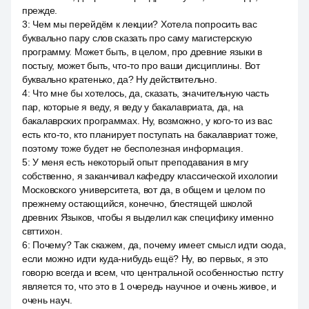
прежде.
3
:
Чем мы перейдём к лекции? Хотела попросить вас
буквально пару слов сказать про саму магистерскую
программу. Может быть, в целом, про древние языки в
постыу, может быть, что-то про ваши дисциплины. Вот
буквально кратенько, да? Ну действительно.
4
:
Что мне бы хотелось, да, сказать, значительную часть
пар, которые я веду, я веду у бакалавриата, да, на
бакалаврских программах. Ну, возможно, у кого-то из вас
есть кто-то, кто планирует поступать на бакалавриат тоже,
поэтому тоже будет не бесполезная информация.
5
:
У меня есть некоторый опыт преподавания в мгу
собственно, я заканчивал кафедру классической ихологии
Московского университета, вот да, в общем и целом по
прежнему остающийся, конечно, блестящей школой
древних Языков, чтобы я выделил как специфику именно
свттихон.
6
:
Почему? Так скажем, да, почему имеет смысл идти сюда,
если можно идти куда-нибудь ещё? Ну, во первых, я это
говорю всегда и всем, что центральной особенностью пстгу
является то, что это в 1 очередь научное и очень живое, и
очень науч.