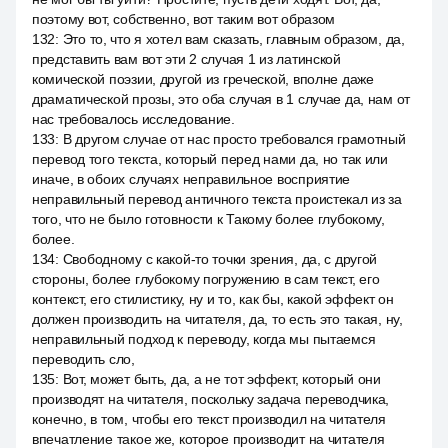
поэтому вот, собственно, вот таким вот образом
132
:
Это то, что я хотел вам сказать, главным образом, да,
представить вам вот эти 2 случая 1 из латинской
комической поэзии, другой из греческой, вполне даже
драматической прозы, это оба случая в 1 случае да, нам от
нас требовалось исследование.
133
:
В другом случае от нас просто требовался грамотный
перевод того текста, который перед нами да, но так или
иначе, в обоих случаях неправильное восприятие
неправильный перевод античного текста проистекал из за
того, что не было готовности к Такому более глубокому,
более.
134
:
Свободному с какой-то точки зрения, да, с другой
стороны, более глубокому погружению в сам текст, его
контекст, его стилистику, ну и то, как бы, какой эффект он
должен производить на читателя, да, то есть это такая, ну,
неправильный подход к переводу, когда мы пытаемся
переводить сло,
135
:
Вот, может быть, да, а не тот эффект, который они
производят на читателя, поскольку задача переводчика,
конечно, в том, чтобы его текст производил на читателя
впечатление такое же, которое производит на читателя