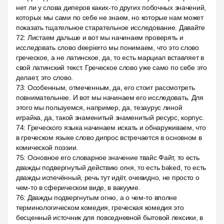
нет ли у слова диперов каких-то других побочных значений,
которых мы сами по себе не знаем, но которые нам может
показать тщательное старательное исследование. Давайте
72
:
Листаем дальше и вот мы начинаем проверять и
исследовать слово deepierro мы понимаем, что это слово
греческое, а не латинское, да, то есть марциал вставляет в
свой латинский текст. Греческое слово уже само по себе это
делает, это слово.
73
:
Особенным, отмеченным, да, его стоит рассмотреть
повнимательнее. И вот мы начинаем его исследовать. Для
этого мы пользуемся, например, да, тезаурус линой
играйка, да, такой знаменитый знаменитый ресурс, корпус.
74
:
Греческого языка начинаем искать и обнаруживаем, что
в греческом языке слово дипрос встречается в основном в
комической поэзии.
75
:
Основное его словарное значение твайс Файт, то есть
дважды подвергнутый действию огня, то есть baked, то есть
дважды испечённый, речь тут идёт, очевидно, не просто о
чем-то в сферическом виде, в вакууме.
76
:
Дважды подвергнутым огню, а о чем-то вполне
терминологическом комедия, греческая комедия это
бесценный источник для повседневной бытовой лексики, в