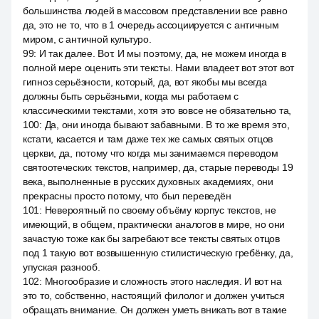
большинства людей в массовом представлении все равно
да, это не то, что в 1 очередь ассоциируется с античным
миром, с античной культуро.
99
:
И так далее. Вот. И мы поэтому, да, не можем иногда в
полной мере оценить эти тексты. Нами владеет вот этот вот
гипноз серьёзности, который, да, вот якобы мы всегда
должны быть серьёзными, когда мы работаем с
классическими текстами, хотя это вовсе не обязательно та,
100
:
Да, они иногда бывают забавными. В то же время это,
кстати, касается и там даже тех же самых святых отцов
церкви, да, потому что когда мы занимаемся переводом
святоотеческих текстов, например, да, старые переводы 19
века, выполненные в русских духовных академиях, они
прекрасны просто потому, что был переведён
101
:
Невероятный по своему объёму корпус текстов, не
имеющий, в общем, практически аналогов в мире, но они
зачастую тоже как бы загребают все тексты святых отцов
под 1 такую вот возвышенную стилистическую гребёнку, да,
упуская разнооб.
102
:
Многообразие и сложность этого наследия. И вот на
это то, собственно, настоящий филолог и должен учиться
обращать внимание. Он должен уметь вникать вот в такие