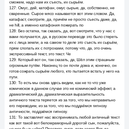
сможем, надо нам их съесть, их сырьём.
127
:
Омус, дей, катофан, омус сырые, да, собственно, не
сваренные. Сырое мясо называется вот этим словом. Да,
катафаст, смотрите, да, причём не просто съесть даже, да,
не hill, а именно катафония пожирать по
128
:
Без остатка, так сказать, да, вот смотрите, что у нас с
вами получается, да, в русском переводе это было стереть
их с лица земли, а на самом то деле это съесть их сырьём,
прям слопать их с потрохами, потому что, да, это очень
экспрессивный текст, это текст. Че
129
:
Который вот он, так сказать, да, Шёл этим страшным
огромным путём. Наконец то он почти дома и, конечно, он
готов сожрать сырьём любого, кто пытается встать у него на
пути.
130
:
То есть мы снова здесь видим, как не то что уже
комическое в данном случае это не комический эффект, а
драматический да, драматическая выразительность
античного текста теряется из за того, что мы неправильно
его переводим, из за того, что мы поддаёмся гипнозу
античности, поддаёмся гипнозу.
131
:
То заставляет нас воспринимать любой античный текст
как вот такой вот беломраморный дорогой сын, пожалуйста,
не мог бы ты уйти? Простите, пусть дети ходят. Вот, да,