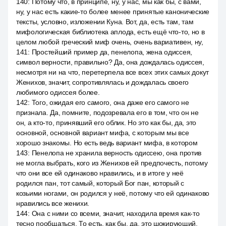
140
:
Потому что, в принципе, ну, у нас, мы как бы, с вами,
ну, у нас есть какие-то более менее принятые канонические
тексты, условно, изложении Куна. Вот, да, есть там, там
мифологическая библиотека аплода, есть ещё что-то, но в
целом любой греческий миф очень, очень вариативен, ну,
141
:
Простейший пример да, пенелопа, жена одиссея,
символ верности, правильно? Да, она дождалась одиссея,
несмотря ни на что, перетерпела все всех этих самых докут
Женихов, значит, сопротивлялась и дождалась своего
любимого одиссея более.
142
:
Того, ожидая его самого, она даже его самого не
признала. Да, помните, подозревала его в том, что он не
он, а кто-то, принявший его облик. Но это как бы, да, это
основной, основной вариант мифа, с которым мы все
хорошо знакомы. Но есть ведь вариант мифа, в котором
143
:
Пенелопа не хранила верность одиссею, она против
не могла выбрать, кого из Женихов ей предпочесть, потому
что они все ей одинаково нравились, и в итоге у неё
родился пан, тот самый, который Бог пан, который с
козьими ногами, он родился у неё, потому что ей одинаково
нравились все женихи.
144
:
Она с ними со всеми, значит, находила время как-то
тесно пообщаться. То есть, как бы, да, это шокирующий,