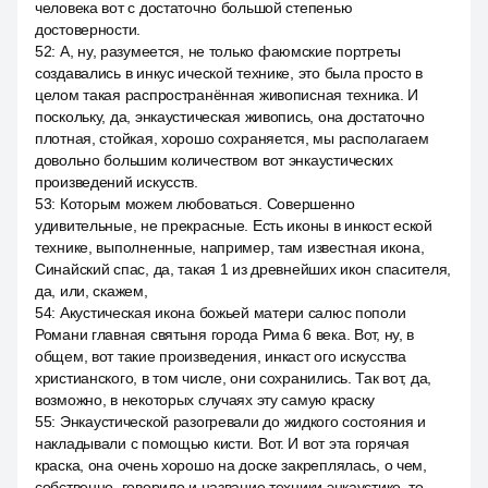
человека вот с достаточно большой степенью
достоверности.
52
:
А, ну, разумеется, не только фаюмские портреты
создавались в инкус ической технике, это была просто в
целом такая распространённая живописная техника. И
поскольку, да, энкаустическая живопись, она достаточно
плотная, стойкая, хорошо сохраняется, мы располагаем
довольно большим количеством вот энкаустических
произведений искусств.
53
:
Которым можем любоваться. Совершенно
удивительные, не прекрасные. Есть иконы в инкост еской
технике, выполненные, например, там известная икона,
Синайский спас, да, такая 1 из древнейших икон спасителя,
да, или, скажем,
54
:
Акустическая икона божьей матери салюс пополи
Романи главная святыня города Рима 6 века. Вот, ну, в
общем, вот такие произведения, инкаст ого искусства
христианского, в том числе, они сохранились. Так вот, да,
возможно, в некоторых случаях эту самую краску
55
:
Энкаустической разогревали до жидкого состояния и
накладывали с помощью кисти. Вот. И вот эта горячая
краска, она очень хорошо на доске закреплялась, о чем,
собственно, говорило и название техники энкаустике, то