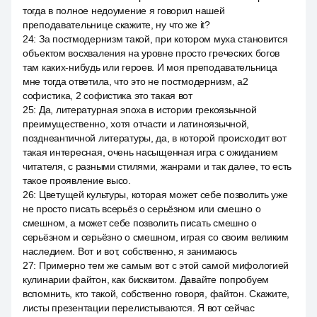
тогда в полное недоумение я говорил нашей
преподавательнице скажите, ну что же it?
24
:
За постмодернизм такой, при котором муха становится
объектом восхваления на уровне просто греческих богов
там каких-нибудь или героев. И моя преподавательница
мне тогда ответила, что это не постмодернизм, a2
софистика, 2 софистика это такая вот
25
:
Да, литературная эпоха в истории грекоязычной
преимущественно, хотя отчасти и латиноязычной,
позднеантичной литературы, да, в которой происходит вот
такая интересная, очень насыщенная игра с ожиданием
читателя, с разными стилями, жанрами и так далее, то есть
такое проявление высо.
26
:
Цветущей культуры, которая может себе позволить уже
не просто писать всерьёз о серьёзном или смешно о
смешном, а может себе позволить писать смешно о
серьёзном и серьёзно о смешном, играя со своим великим
наследием. Вот и вот, собственно, я занимаюсь
27
:
Примерно тем же самым вот с этой самой мифологией
кулинарии файтон, как бисквитом. Давайте попробуем
вспомнить, кто такой, собственно говоря, файтон. Скажите,
листы презентации перелистываются. Я вот сейчас