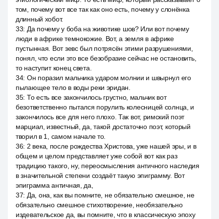
том, почему вот все так как оно есть, почему у слонёнка
длинный хобот.
33
:
Да почему у боба на животике шов? Или вот почему
люди в африке темнокожие. Вот, а земля в африке
пустынная. Вот зевс был потрясён этими разрушениями,
понял, что если это все безобразие сейчас не остановить,
то наступит конец света.
34
:
Он поразил мальчика ударом молнии и швырнул его
пылающее тело в воды реки эридан.
35
:
То есть все закончилось грустно, мальчик вот
безответственно пытался порулить колесницей солнца, и
закончилось все для него плохо. Так вот, римский поэт
марциал, известный, да, такой достаточно поэт, который
творил в 1, самом начале то.
36
:
2 века, после рождества Христова, уже нашей эры, и в
общем и целом представляет уже собой вот как раз
традицию такого, ну, переосмысления античного наследия
в значительной степени создаёт такую эпиграмму. Вот
эпиграмма античная, да,
37
:
Да, она, как вы помните, не обязательно смешное, не
обязательно смешное стихотворение, необязательно
издевательское да, вы помните, что в классическую эпоху