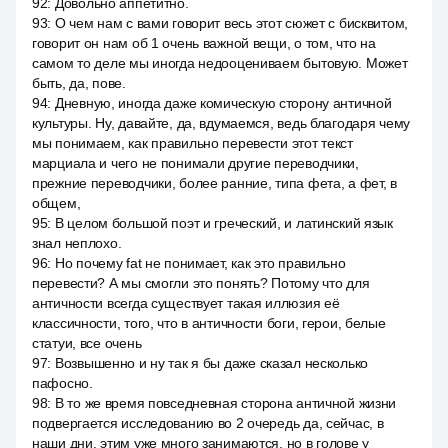
92
:
Довольно аппетитно.
93
:
О чем нам с вами говорит весь этот сюжет с бисквитом,
говорит он нам об 1 очень важной вещи, о том, что на
самом то деле мы иногда недооцениваем бытовую. Может
быть, да, пове.
94
:
Дневную, иногда даже комическую сторону античной
культуры. Ну, давайте, да, вдумаемся, ведь благодаря чему
мы понимаем, как правильно перевести этот текст
марциала и чего не понимали другие переводчики,
прежние переводчики, более ранние, типа фета, а фет, в
общем,
95
:
В целом большой поэт и греческий, и латинский язык
знал неплохо.
96
:
Но почему fat не понимает, как это правильно
перевести? А мы смогли это понять? Потому что для
античности всегда существует такая иллюзия её
классичности, того, что в античности боги, герои, белые
статуи, все очень
97
:
Возвышенно и ну так я бы даже сказал несколько
пафосно.
98
:
В то же время повседневная сторона античной жизни
подвергается исследованию во 2 очередь да, сейчас, в
наши дни, этим уже много занимаются, но в голове у