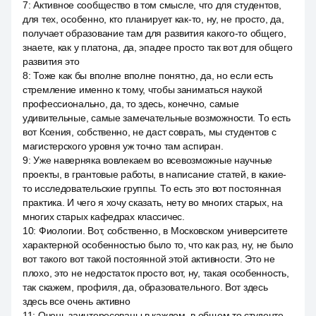
7
:
Активное сообщество в том смысле, что для студентов,
для тех, особенно, кто планирует как-то, ну, не просто, да,
получает образование там для развития какого-то общего,
знаете, как у платона, да, эпадее просто так вот для общего
развития это
8
:
Тоже как бы вполне вполне понятно, да, но если есть
стремление именно к тому, чтобы заниматься наукой
профессионально, да, то здесь, конечно, самые
удивительные, самые замечательные возможности. То есть
вот Ксения, собственно, не даст соврать, мы студентов с
магистерского уровня уж точно там аспиран.
9
:
Уже наверняка вовлекаем во всевозможные научные
проекты, в грантовые работы, в написание статей, в какие-
то исследовательские группы. То есть это вот постоянная
практика. И чего я хочу сказать, нету во многих старых, на
многих старых кафедрах классичес.
10
:
Фиологии. Вот, собственно, в Московском университете
характерной особенностью было то, что как раз, ну, не было
вот такого вот такой постоянной этой активности. Это не
плохо, это не недостаток просто вот, ну, такая особенность,
так скажем, профиля, да, образовательного. Вот здесь
здесь все очень активно
11
:
Очень заинтересованы в каждом, в общем то студенте,