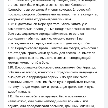
это все-таки были люди, и вот конкретно Ксенофонт
Ксенофонт, автор важный ученик сократа, 1 греческий
прозаик, которого обыкновенно начинают читать студенты,
которые осваивают древнегреческий язы.
108
:
В достаточной мере для того, чтобы читать уже
самостоятельно полноценные неадаптированные тексты,
был руководителем отряда наёмников, то есть он
возглавлял наёмную армию, которую нанял 1 из
претендентов на персидский престол для того, чтобы
109
:
Вернуть своего брата. Собственно говоря, ксенофон с
его отрядом практически добыли для своего нанимателя
трон, однако сам наниматель в самый неподходящий
момент умер, погиб в бою.
110
:
Вот, оставшись без своего покровителя, без Кира, да,
собственно говоря, ксенофон с отрядом были вынуждены
выбираться с территории персии. Это для них было
сложным испытанием, им было нужно пробиться к морю,
потому что где море, там и греки, а где греки, там и путь
домой напасть.
111
:
На них перебить их вручную было практически
невозможно, они были непобедимыми воинами, вот,
однако, они преодолевали большой, длинный, сложный,