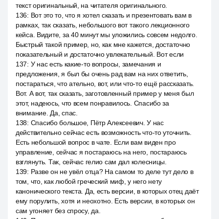
текст оригинальный, на читателя оригинального.
136
:
Вот это то, что я хотел сказать и презентовать вам в
рамках, так сказать, небольшого вот такого лекционного
кейса. Видите, за 40 минут мы уложились совсем недолго.
Быстрый такой пример, но, как мне кажется, достаточно
показательный и достаточно увлекательный. Вот если
137
:
У нас есть какие-то вопросы, замечания и
предложения, я был бы очень рад вам на них ответить,
постараться, что ательно, вот, или что-то ещё рассказать.
Вот. А вот, так сказать, заготовленный пример у меня был
этот, надеюсь, что всем понравилось. Спасибо за
внимание. Да, спас.
138
:
Спасибо большое, Пётр Алексеевич. У нас
действительно сейчас есть возможность что-то уточнить.
Есть небольшой вопрос в чате. Если вам виден про
управление, сейчас я постараюсь на него, постараюсь
взглянуть. Так, сейчас гелио сам дал колесницы.
139
:
Разве он не увёл отца? На самом то деле тут дело в
том, что, как любой греческий миф, у него нету
канонического текста. Да, есть версии, в которых отец даёт
ему порулить, хотя и неохотно. Есть версии, в которых он
сам угоняет без спросу, да.