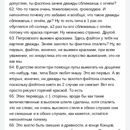
допустим, ты фаэтона зачем дважды сближаешь с огнём?
62
:
Что-то такое очень тяжеловесное, громоздкое. И
непонятно почему это забавно и вообще, что такое дважды
сближаешь с огнём, да? Ну то есть типа в 1 раз он
обуглился об солнце, a2 раз ты его сближаешь с огнём,
потому что краска горячая. Ну немножко странно. Другой.
63
:
Петровского выжжен красками. Здесь файтон у тебя на
картине дважды. Зачем захотел ты фаетона спалить? Ну, во
первых, файтон, конечно, не выжжен красками, при всем
уважении, но энкаустика это не искусство выжигания, это не
как мы.
64
:
В детстве могли при помощи лупы выжигать на дощечке
что-нибудь там, типа Вася любит машу. Это во первых. А во
вторых, конечно, не дважды ты захотел фейтона спалить,
поскольку фейтона никто во 2 случае не сжигает. Вот его
просто рисуют горячей краской. То есть
65
:
Этих перевода, с 1 стороны, вроде бы как такие
величественные в высоком штиле сделаны, хотя спалить
это не слово, не очень высокого стиля в обоих случаях они
не смешные и в обоих случаях, как кажется, остаётся
непонятным почему.
66
:
Это могло быть смешно в древности, в конце Концов,