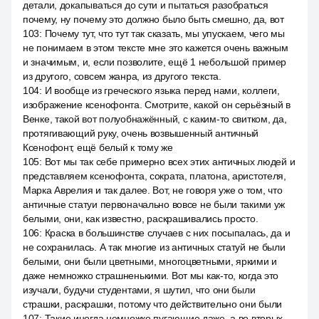
детали, докапываться до сути и пытаться разобраться
почему, ну почему это должно было быть смешно, да, вот
103
:
Почему тут, что тут так сказать, мы упускаем, чего мы
не понимаем в этом тексте мне это кажется очень важным
и значимым, и, если позволите, ещё 1 небольшой пример
из другого, совсем жанра, из другого текста.
104
:
И вообще из греческого языка перед нами, коллеги,
изображение ксенофонта. Смотрите, какой он серьёзный в
Венке, такой вот полуобнажённый, с каким-то свитком, да,
протягивающий руку, очень возвышенный античный
Ксенофонт, ещё белый к тому же
105
:
Вот мы так себе примерно всех этих античных людей и
представляем ксенофонта, сократа, платона, аристотеля,
Марка Аврелия и так далее. Вот, не говоря уже о том, что
античные статуи первоначально вовсе не были такими уж
белыми, они, как известно, раскрашивались просто.
106
:
Краска в большинстве случаев с них посыпалась, да и
не сохранилась. А так многие из античных статуй не были
белыми, они были цветными, многоцветными, яркими и
даже немножко страшненькими. Вот мы как-то, когда это
изучали, будучи студентами, я шутил, что они были
страшки, раскрашки, потому что действительно они были
107
:
Такие иногда немножко пугающие даже, а во вторых,