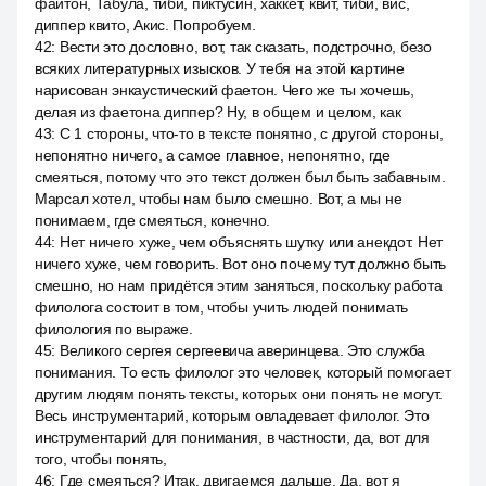
файтон, Табула, тиби, пиктусин, хаккет, квит, тиби, вис,
диппер квито, Акис. Попробуем.
42
:
Вести это дословно, вот, так сказать, подстрочно, безо
всяких литературных изысков. У тебя на этой картине
нарисован энкаустический фаетон. Чего же ты хочешь,
делая из фаетона диппер? Ну, в общем и целом, как
43
:
С 1 стороны, что-то в тексте понятно, с другой стороны,
непонятно ничего, а самое главное, непонятно, где
смеяться, потому что это текст должен был быть забавным.
Марсал хотел, чтобы нам было смешно. Вот, а мы не
понимаем, где смеяться, конечно.
44
:
Нет ничего хуже, чем объяснять шутку или анекдот. Нет
ничего хуже, чем говорить. Вот оно почему тут должно быть
смешно, но нам придётся этим заняться, поскольку работа
филолога состоит в том, чтобы учить людей понимать
филология по выраже.
45
:
Великого сергея сергеевича аверинцева. Это служба
понимания. То есть филолог это человек, который помогает
другим людям понять тексты, которых они понять не могут.
Весь инструментарий, которым овладевает филолог. Это
инструментарий для понимания, в частности, да, вот для
того, чтобы понять,
46
:
Где смеяться? Итак, двигаемся дальше. Да, вот я