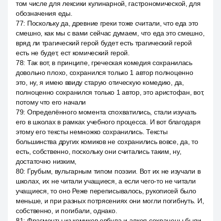
том числе для лексики кулинарной, гастрономической, для
обозначения еды.
77
:
Поскольку да, древние греки тоже считали, что еда это
смешно, как мы с вами сейчас думаем, что еда это смешно,
вряд ли трагический герой будет есть трагический герой
есть не будет, ест комический герой.
78
:
Так вот, в принципе, греческая комедия сохранилась
довольно плохо, сохранился только 1 автор полноценно
это, ну, я имею ввиду старую отическую комедию, да,
полноценно сохранился только 1 автор, это аристофан, вот,
потому что его начали
79
:
Определённого момента спохватились, стали изучать
его в школах в рамках учебного процесса. И вот благодаря
этому его тексты немножко сохранились. Тексты
большинства других комиков не сохранились вовсе, да, то
есть, собственно, поскольку они считались таким, ну,
достаточно низким,
80
:
Грубым, вульгарным типом поэзии. Вот их не изучали в
школах, их не читали учащиеся, а если чего-то не читали
учащиеся, то оно Реже переписывалось, рукописей было
меньше, и при разных потрясениях они могли погибнуть. И,
собственно, и погибали, однако.
81
:
Фрагменты из комиков евбула и алкея сохранены были