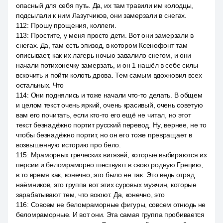
опасный для себя путь. Да, их там травили им колодцы,
подсылали к ним Лазутчиков, они замерзали в снегах.
112
:
Прошу прощения, коллеги.
113
:
Простите, у меня просто дети. Вот они замерзали в
снегах. Да, там есть эпизод, в котором Ксенофонт там
описывает, как их лагерь ночью завалило снегом, и они
начали потихонечку замерзать, и он 1 нашёл в себе силы
вскочить и пойти колоть дрова. Тем самым вдохновил всех
остальных. Что
114
:
Они поднялись и тоже начали что-то делать. В общем
и целом текст очень яркий, очень красивый, очень советую
вам его почитать, если кто-то его ещё не читал, но этот
текст безнадёжно портит русский перевод. Ну, вернее, не то
чтобы безнадёжно портит, но он его тоже превращает в
возвышенную историю про бело.
115
:
Мраморных греческих витязей, которые выбираются из
персии и беломраморно шествуют в свою родную Грецию,
в то время как, конечно, это было не так. Это ведь отряд
наёмников, это группа вот этих суровых мужчин, которые
зарабатывают тем, что воюют. Да, конечно, это
116
:
Совсем не беломраморные фигуры, совсем отнюдь не
беломраморные. И вот они. Эта самая группа пробивается