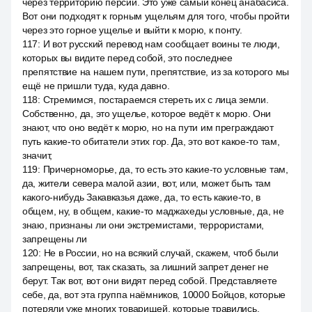
через территорию персии. Это уже самый конец анабасиса.
Вот они подходят к горным ущельям для того, чтобы пройти
через это горное ущелье и выйти к морю, к понту.
117
:
И вот русский перевод нам сообщает воины те люди,
которых вы видите перед собой, это последнее
препятствие на нашем пути, препятствие, из за которого мы
ещё не пришли туда, куда давно.
118
:
Стремимся, постараемся стереть их с лица земли.
Собственно, да, это ущелье, которое ведёт к морю. Они
знают, что оно ведёт к морю, но на пути им преграждают
путь какие-то обитатели этих гор. Да, это вот какое-то там,
значит,
119
:
Причерноморье, да, то есть это какие-то условные там,
да, жители севера малой азии, вот, или, может быть там
какого-нибудь Закавказья даже, да, то есть какие-то, в
общем, ну, в общем, какие-то маджахеды условные, да, не
знаю, признаны ли они экстремистами, террористами,
запрещены ли
120
:
Не в России, но на всякий случай, скажем, чтоб были
запрещены, вот, так сказать, за лишний запрет денег не
берут. Так вот, вот они видят перед собой. Представляете
себе, да, вот эта группа наёмников, 10000 Бойцов, которые
потеряли уже многих товарищей, которые травились,