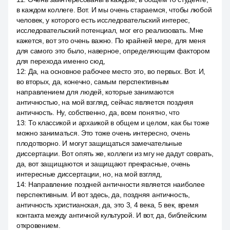
в каждом коллеге. Вот. И мы очень стараемся, чтобы любой
человек, у которого есть исследовательский интерес,
исследовательский потенциал, мог его реализовать. Мне
кажется, вот это очень важно. По крайней мере, для меня
для самого это было, наверное, определяющим фактором
для перехода именно сюд,
12
:
Да, на основное рабочее место это, во первых. Вот. И,
во вторых, да, конечно, самым перспективным
направлением для людей, которые занимаются
античностью, на мой взгляд, сейчас является поздняя
античность. Ну, собственно, да, всем понятно, что
13
:
То классикой и архаикой в общем и целом, как бы тоже
можно заниматься. Это тоже очень интересно, очень
плодотворно. И могут защищаться замечательные
диссертации. Вот опять же, коллеги из мгу не дадут соврать,
да, вот защищаются и защищают прекрасные, очень
интересные диссертации, но, на мой взгляд,
14
:
Направление поздней античности является наиболее
перспективным. И вот здесь, да, поздняя античность,
античность христианская, да, это 3, 4 века, 5 век, время
контакта между античной культурой. И вот, да, библейским
откровением.