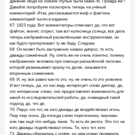
древние люди не совсем глупые были какие-то. Правда же?
Давайте попробуем посмотреть теперь на учёный
комментарий. Итак, рассказывается миф о фаетоне,
комментарий тысяч в издании.
67
:
1823 года. Вот комментаторы отмечают, да, что вот
файтон, значит, сгорел, там вот колесница солнца, все дела
теперь изображённый раскалёнными инструментами, он
как будто претерпевает ту же беду. Следова
68
:
Он может быть заслуженно назван дипрос, то есть
дважды сожжённый. Ну, опять же не очень понятно, почему
изображение человека при помощи раскалённой палочки,
которой размазывают краску по доске, называется
вторичным сожжением.
69
:
И, ну, все равно как-то это, ну, не очень то это уклюжее.
И вот теперь, да, но нас ведь интересует слово диппер, да,
это интересное слово, оно предоставляет возможность для
какой-то исследовательской работы, да, очевидный такой
подход, да, что ди,
70
:
Перус это тот, на кого дважды ди воздействовал огонь.
Пюр пюр огонь. Да отсюда слово пиротехника, пироман
или там ещё что-нибудь такое. То есть de perros. Это тот, на
кого дважды подействовал огонь. Те, кого тот, кого
71
:
Дважды сблизились с огнём, но нам нужно проверить,