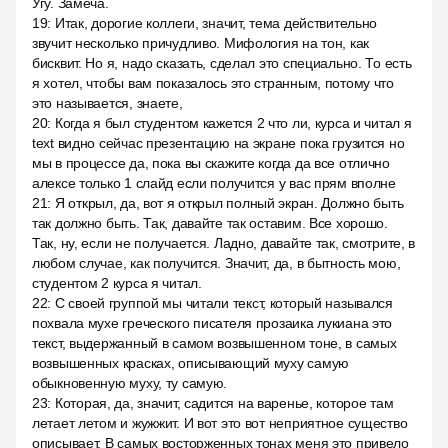
Угу. Замеча.
19
:
Итак, дорогие коллеги, значит, тема действительно
звучит несколько причудливо. Мифология на тон, как
бисквит. Но я, надо сказать, сделал это специально. То есть
я хотел, чтобы вам показалось это странным, потому что
это называется, знаете,
20
:
Когда я был студентом кажется 2 что ли, курса и читал я
text видно сейчас презентацию на экране пока грузится но
мы в процессе да, пока вы скажите когда да все отлично
алексе только 1 слайд если получится у вас прям вполне
21
:
Я открыл, да, вот я открыл полный экран. Должно быть
так должно быть. Так, давайте так оставим. Все хорошо.
Так, ну, если не получается. Ладно, давайте так, смотрите, в
любом случае, как получится. Значит, да, в бытность мою,
студентом 2 курса я читал.
22
:
С своей группой мы читали текст, который назывался
похвала мухе греческого писателя прозаика лукиана это
текст, выдержанный в самом возвышенном тоне, в самых
возвышенных красках, описывающий муху самую
обыкновенную муху, ту самую.
23
:
Которая, да, значит, садится на варенье, которое там
летает летом и жужжит. И вот это вот неприятное существо
описывает. В самых восторженных тонах меня это привело