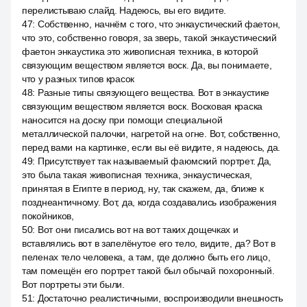
перелистываю слайд. Надеюсь, вы его видите.
47
:
Собственно, начнём с того, что энкаустический фаетон,
что это, собственно говоря, за зверь, такой энкаустический
фаетон энкаустика это живописная техника, в которой
связующим веществом является воск. Да, вы понимаете,
что у разных типов красок
48
:
Разные типы связующего вещества. Вот в энкаустике
связующим веществом является воск. Восковая краска
наносится на доску при помощи специальной
металлической палочки, нагретой на огне. Вот, собственно,
перед вами на картинке, если вы её видите, я надеюсь, да.
49
:
Присутствует так называемый фаюмский портрет. Да,
это была такая живописная техника, энкаустическая,
принятая в Египте в период, ну, так скажем, да, ближе к
позднеантичному. Вот, да, когда создавались изображения
покойников,
50
:
Вот они писались вот на вот таких дощечках и
вставлялись вот в запелёнутое его тело, видите, да? Вот в
пеленах тело человека, а там, где должно быть его лицо,
там помещён его портрет такой был обычай похоронный.
Вот портреты эти были.
51
:
Достаточно реалистичными, воспроизводили внешность