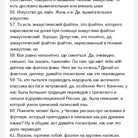
есть дословно выжигательная или впекать ьная
56
:
Искусство да, кайо. Жечь н в. Да, выжигательное
искусство.
57
:
То есть энкаустический файтон, это файтон, которого
нарисовали на доске при помощи энкаустики файтон
энкаустический. Хорошо. Допустим, это понятно, да,
энкаустический файтон файтон, нарисованный в технике
энкаустики, но
58
:
Все равно непонятно, где смеяться. Да, очевидно,
смешно, так сказать, панчлайн. Он там, где квит тебе with
диппер кви фатона факи. Чего же ты хочешь? Делай из
фаетона, диппер, давайте посмотрим, как это переводили.
59
:
Те, кто пытался переводить марциала как античного
классика вот fat и петровский, да, особенно Фетт. Конечно, у
нас была большая традиция переводов с греческого и
латыни в дореволюционной России, да, была гимназия, в
которой учили греческий латинский язы.
60
:
Помните, может быть, у Чехова рассказ про человека в
футляре, который преподавал в гимназии как раз древние
языки? Ну, в общем, вот давайте посмотрим, как они это
дело переводят.
61
:
Воском, горячим тобой, фаэтон на картине написан,