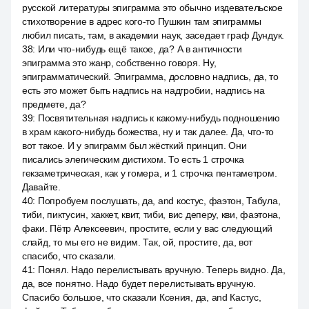
русской литературы эпиграмма это обычно издевательское
стихотворение в адрес кого-то Пушкин там эпиграммы
любил писать, там, в академии наук, заседает граф Дундук.
38
:
Или что-нибудь ещё такое, да? А в античности
эпиграмма это жанр, собственно говоря. Ну,
эпиграмматический. Эпиграмма, дословно надпись, да, то
есть это может быть надпись на надгробии, надпись на
предмете, да?
39
:
Посвятительная надпись к какому-нибудь подношению
в храм какого-нибудь божества, ну и так далее. Да, что-то
вот такое. И у эпиграмм был жёсткий принцип. Они
писались элегическим дистихом. То есть 1 строчка
гекзаметрическая, как у гомера, и 1 строчка пентаметром.
Давайте.
40
:
Попробуем послушать, да, and костус, фаэтон, Табула,
тиби, пиктусин, хаккет, квит, тиби, вис деперу, кви, фаэтона,
факи. Пётр Алексеевич, простите, если у вас следующий
слайд, то мы его не видим. Так, ой, простите, да, вот
спасибо, что сказали.
41
:
Понял. Надо перелистывать вручную. Теперь видно. Да,
да, все понятно. Надо будет перелистывать вручную.
Спасибо большое, что сказали Ксения, да, and Кастус,