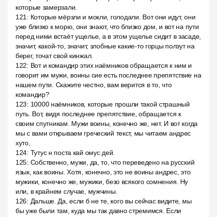
которые замерзали.
121
:
Которые мёрзли и мокли, голодали. Вот они идут, они
уже близко к морю, они знают, что близко дом, и вот на пути
перед ними встаёт ущелье, а в этом ущелье сидит в засаде,
значит, какой-то, значит, злобные какие-то горцы ползут на
берег, точат свой кинжал.
122
:
Вот и командир этих наёмников обращается к ним и
говорит им мужи, воины сие есть последнее препятствие на
нашем пути. Скажите честно, вам верится в то, что
командир?
123
:
10000 наёмников, которые прошли такой страшный
путь. Вот, видя последнее препятствие, обращается к
своим спутникам. Мужи воины, конечно же, нет. И вот когда
мы с вами открываем греческий текст, мы читаем андрес
хуто,
124
:
Тутус н поста кай омус дей.
125
:
Собственно, мужи, да, то, что переведено на русский
язык, как воины. Хотя, конечно, это не воины андрес, это
мужики, конечно же, мужики, безо всякого сомнения. Ну
или, в крайнем случае, мужчины.
126
:
Дальше. Да, если б не те, кого вы сейчас видите, мы
бы уже были там, куда мы так давно стремимся. Если