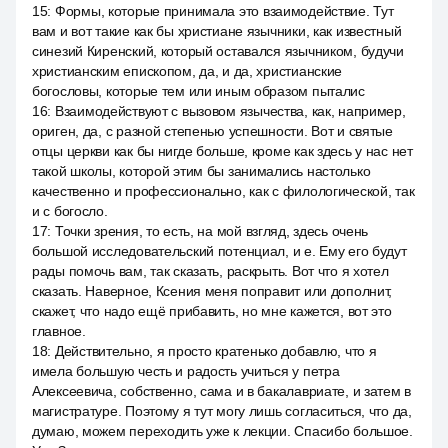
15
:
Формы, которые принимала это взаимодействие. Тут
вам и вот такие как бы христиане язычники, как известный
синезий Киренский, который оставался язычником, будучи
христианским епископом, да, и да, христианские
богословы, которые тем или иным образом пыталис
16
:
Взаимодействуют с вызовом язычества, как, например,
ориген, да, с разной степенью успешности. Вот и святые
отцы церкви как бы нигде больше, кроме как здесь у нас нет
такой школы, которой этим бы занимались настолько
качественно и профессионально, как с филологической, так
и с богосло.
17
:
Точки зрения, то есть, на мой взгляд, здесь очень
большой исследовательский потенциал, и e. Ему его будут
рады помочь вам, так сказать, раскрыть. Вот что я хотел
сказать. Наверное, Ксения меня поправит или дополнит,
скажет, что надо ещё прибавить, но мне кажется, вот это
главное.
18
:
Действительно, я просто кратенько добавлю, что я
имела большую честь и радость учиться у петра
Алексеевича, собственно, сама и в бакалавриате, и затем в
магистратуре. Поэтому я тут могу лишь согласиться, что да,
думаю, можем переходить уже к лекции. Спасибо большое.