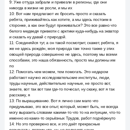
9
:
Уже оттуда забрали и привезли в регионы, где они
никогда в жизни не росли, и мы их
10
:
Вот нам предлагают их бросить просто и сказать
ребята, приживайтесь как хотите, а мы здесь постоим в
сторонке, а как они будут приживаться? Это все равно что
белого медведя привезти с арктики куда-нибудь на экватор
и сказать ну давай с природой.
11
:
Соединяйся тут, а он такой посмотрит, скажет, ребята, я
же не здесь рождён, моя природа там точно также у этих
овощей природа совершенно не здесь, поэтому мы всеми
способами, это наша обязанность, просто мы должны им
по
12
:
Помогать чем можем, тем помогать. Это недаром
работают научно исследовательские институты, люди,
труды научные, действительно научные, не просто вот,
знаете, вот так вот там где-то почесал, ну скажу, вот я так
расскажу, я
13
:
По выращиванию. Вот я лично сам мало что
придумываю, это все опыт, который, может быть, не всегда
могу выразить словами какими-то что то на интуиции, что-то
именно из каких-то серьёзных Трудов, работ подчёркнуто
14
:
Но это проверено все, и это даёт прекрасные
результаты, потому что, ну, не подходят наши