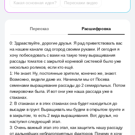
Какая основная идея?
Перескажи видео
Пересказ
Расшифровка
0
:
Здравствуйте, дорогие друзья. Я рад приветствовать вас
на нашем канале сад огород своими руками. И сегодня я
хочу побеседовать с вами на такую тему выращивания
рассады томатов с закрытой корневой системой было уже
несколько роликов, если кто ещё.
1
:
Не знает. Ну, постоянные зрители, конечно же, знают.
Возможно, видели даже их. Начинали мы от Посева
семенами выращивание рассады до 2 семидольных. Потом
пикировочки была. И вот они уже наша рассада уже в
стаканах.
2
:
В стаканах и в этих стаканах она будет находиться до
высадки в грунт. Выращивать мы будем в открытом грунте и
в закрытом, то есть 2 вида выращивания. Вот, друзья, но
наступил следующий этап.
3
:
Очень важный этап это этап, как защитить нашу рассаду
от дальнейших неблагоприятных факторов. Почему я хочу