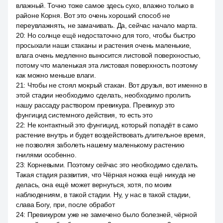
влажный. Точно тоже самое здесь сухо, влажно только в
районе Корня. Вот это очень хороший способ не
переувлажнять, не замачивать. Да, сейчас начало марта.
20
:
Но солнце ещё недостаточно для того, чтобы быстро
просыхали наши стаканы и растения очень маленькие,
влага очень медленно выносится листовой поверхностью,
потому что маленькая эта листовая поверхность поэтому
как можно меньше влаги.
21
:
Чтобы не стоял мокрый стакан. Вот друзья, вот именно в
этой стадии необходимо сделать, необходимо пролить
нашу рассаду раствором превикура. Превикур это
фунгицид системного действия, то есть это
22
:
Не контактный это фунгицид, который попадёт в само
растение внутрь и будет воздействовать длительное время,
не позволяя заболеть нашему маленькому растению
гнилями особенно.
23
:
Корневыми. Поэтому сейчас это необходимо сделать.
Такая стадия развития, что Чёрная ножка ещё никуда не
делась, она ещё может вернуться, хотя, по моим
наблюдениям, в такой стадии. Ну, у нас в такой стадии,
слава Богу, при, после обработ
24
:
Превикуром уже не замечено было болезней, чёрной