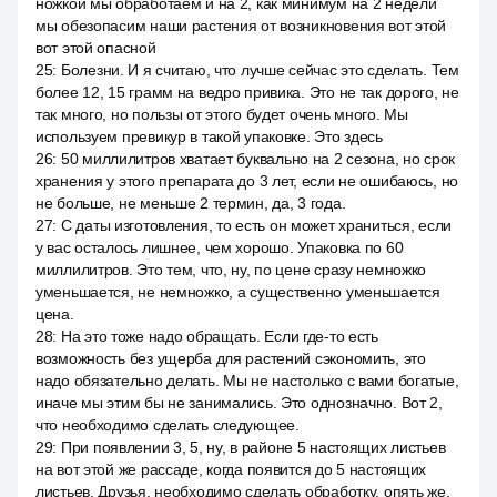
ножкой мы обработаем и на 2, как минимум на 2 недели
мы обезопасим наши растения от возникновения вот этой
вот этой опасной
25
:
Болезни. И я считаю, что лучше сейчас это сделать. Тем
более 12, 15 грамм на ведро привика. Это не так дорого, не
так много, но пользы от этого будет очень много. Мы
используем превикур в такой упаковке. Это здесь
26
:
50 миллилитров хватает буквально на 2 сезона, но срок
хранения у этого препарата до 3 лет, если не ошибаюсь, но
не больше, не меньше 2 термин, да, 3 года.
27
:
С даты изготовления, то есть он может храниться, если
у вас осталось лишнее, чем хорошо. Упаковка по 60
миллилитров. Это тем, что, ну, по цене сразу немножко
уменьшается, не немножко, а существенно уменьшается
цена.
28
:
На это тоже надо обращать. Если где-то есть
возможность без ущерба для растений сэкономить, это
надо обязательно делать. Мы не настолько с вами богатые,
иначе мы этим бы не занимались. Это однозначно. Вот 2,
что необходимо сделать следующее.
29
:
При появлении 3, 5, ну, в районе 5 настоящих листьев
на вот этой же рассаде, когда появится до 5 настоящих
листьев. Друзья, необходимо сделать обработку, опять же,