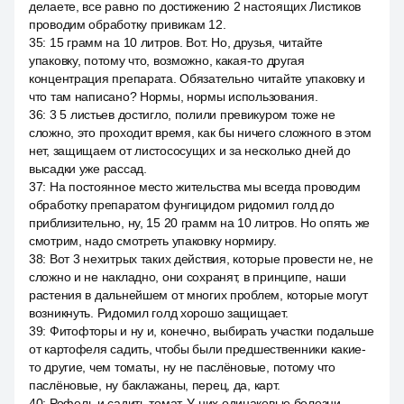
делаете, все равно по достижению 2 настоящих Листиков
проводим обработку привикам 12.
35
:
15 грамм на 10 литров. Вот. Но, друзья, читайте
упаковку, потому что, возможно, какая-то другая
концентрация препарата. Обязательно читайте упаковку и
что там написано? Нормы, нормы использования.
36
:
3 5 листьев достигло, полили превикуром тоже не
сложно, это проходит время, как бы ничего сложного в этом
нет, защищаем от листососущих и за несколько дней до
высадки уже рассад.
37
:
На постоянное место жительства мы всегда проводим
обработку препаратом фунгицидом ридомил голд до
приблизительно, ну, 15 20 грамм на 10 литров. Но опять же
смотрим, надо смотреть упаковку нормиру.
38
:
Вот 3 нехитрых таких действия, которые провести не, не
сложно и не накладно, они сохранят, в принципе, наши
растения в дальнейшем от многих проблем, которые могут
возникнуть. Ридомил голд хорошо защищает.
39
:
Фитофторы и ну и, конечно, выбирать участки подальше
от картофеля садить, чтобы были предшественники какие-
то другие, чем томаты, ну не паслёновые, потому что
паслёновые, ну баклажаны, перец, да, карт.
40
:
Рофель и садить томат. У них одинаковые болезни,