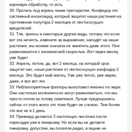
корневую обработку, то есть
30
:
Пролить под корень таким препаратом. Конфидор это
системный инсектицид, который защитит наши растения на
протяжении полутора 2 месяцев от листососущих
вредителей.
31
:
Тля, трипсы и некоторые другие виды, потому что если
вот эта нечисть, извините за выражение, нападёт на наши
растения, мы можем сначала не заметить даже этого. Они
размножаются с космической скоростью. Вот через месяц
уже будет
32
:
Апрель, потом, да, вот 2 месяца, на который срок
защитит нас, наши растения от листососущих конфидор 2
месяца. Это будет май месяц. Уже уже тепло, уже жарко,
даже, и все вот эти.
33
:
Неблагоприятные факторы выползают именно по жаре.
Они настолько молниеносно могут размножиться, что мы
просто потом за голову схватимся. Лучше предохранить
сейчас от этого всего это тоже будет не сложно. Тем более
это все не в 1 день.
34
:
Превикур делается 2 настоящих листочка после
пересадки уже в пикировку. Но если вы не делаете
пикировку, допустим, вы посеяли редко, в ящике не