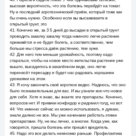
высокая вероятность, что эта болезнь перейдёт на томат.
Ну и последний агротехнический приём, который тоже как
бы очень нужно. Особенно если вы высаживаете в
открытый грунт, это
41
:
Конечно же, за 3 5 дней до высадки в открытый грунт
проводить закалку закалку тогда намного легче растение
приживётся и не будет болеть, а соответственно, чем
больше мы стресса даём растению, тем хуже.
42
:
Для него тем меньше урожайность, поэтому надо
стараться, чтобы на новое место жительства растение уже
вышло, высадилось в закалённом виде, оно легче
перенесёт пересадку и будет нас радовать хорошими
урожаями на этом.
43
:
Я хочу закончить своё короткое видео. Надеюсь, что оно
было познавательным для вас. И вы узнали кое-что новое
для себя. Хотя я знаю, вы знаете эти препараты. Конечно,
вопросов нет. И привики конфидор и ридомил голд, но вот
44
:
Что именно сейчас их можно использовать, я думаю,
знали далеко не все. Мы уже начинаем работать этими
препаратами. Ну, не мы лично, а многие. Когда уже, как
говорится, пришла болезнь или пришёл вредитель.
45
:
Надо это все делать немножко раньше. Профилактика