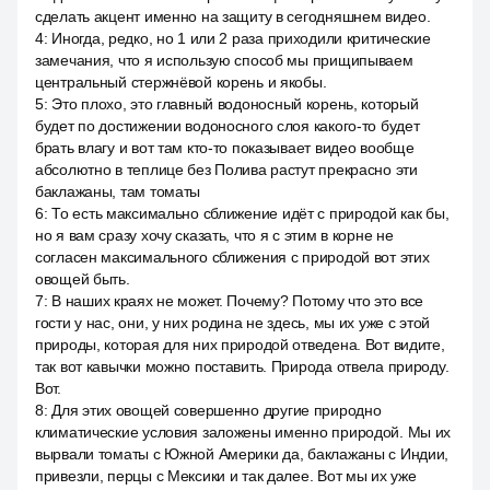
сделать акцент именно на защиту в сегодняшнем видео.
4
:
Иногда, редко, но 1 или 2 раза приходили критические
замечания, что я использую способ мы прищипываем
центральный стержнёвой корень и якобы.
5
:
Это плохо, это главный водоносный корень, который
будет по достижении водоносного слоя какого-то будет
брать влагу и вот там кто-то показывает видео вообще
абсолютно в теплице без Полива растут прекрасно эти
баклажаны, там томаты
6
:
То есть максимально сближение идёт с природой как бы,
но я вам сразу хочу сказать, что я с этим в корне не
согласен максимального сближения с природой вот этих
овощей быть.
7
:
В наших краях не может. Почему? Потому что это все
гости у нас, они, у них родина не здесь, мы их уже с этой
природы, которая для них природой отведена. Вот видите,
так вот кавычки можно поставить. Природа отвела природу.
Вот.
8
:
Для этих овощей совершенно другие природно
климатические условия заложены именно природой. Мы их
вырвали томаты с Южной Америки да, баклажаны с Индии,
привезли, перцы с Мексики и так далее. Вот мы их уже