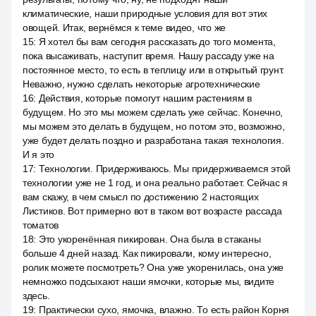
климатические, наши природные условия для вот этих
овощей. Итак, вернёмся к теме видео, что же
15
:
Я хотел бы вам сегодня рассказать до того момента,
пока высаживать, наступит время. Нашу рассаду уже на
постоянное место, то есть в теплицу или в открытый грунт.
Неважно, нужно сделать некоторые агротехнические
16
:
Действия, которые помогут нашим растениям в
будущем. Но это мы можем сделать уже сейчас. Конечно,
мы можем это делать в будущем, но потом это, возможно,
уже будет делать поздно и разработана такая технология.
И я это
17
:
Технологии. Придерживаюсь. Мы придерживаемся этой
технологии уже не 1 год, и она реально работает. Сейчас я
вам скажу, в чем смысл по достижению 2 настоящих
Листиков. Вот примерно вот в таком вот возрасте рассада
томатов
18
:
Это укоренённая пикирован. Она была в стаканы
больше 4 дней назад. Как пикировали, кому интересно,
ролик можете посмотреть? Она уже укоренилась, она уже
немножко подсыхают наши ямочки, которые мы, видите
здесь.
19
:
Практически сухо, ямочка, влажно. То есть район Корня