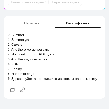
Какая основная идея?
Перескажи видео
Пересказ
Расшифровка
0
:
Summer.
1
:
Summer да.
2
:
Самые.
3
:
And there we go you can.
4
:
No friend and arm till they can.
5
:
And the way goes но нос.
6
:
In the mi.
7
:
Enemy.
8
:
И the morning i.
9
:
Здравствуйте, а я от михаила ивановича на стажировку.