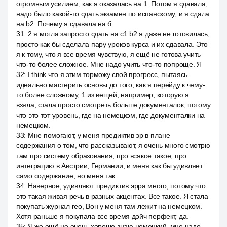
огромным усилием, как я оказалась на 1. Потом я сдавала,
надо было какой-то сдать экзамен по испанскому, и я сдала
на b2. Почему я сдавала на б.
31
:
2 я могла запросто сдать на c1 b2 я даже не готовилась,
просто как бы сделала пару уроков курса и их сдавала. Это
я к тому, что я все время чувствую, я ещё не готова учить
что-то более сложное. Мне надо учить что-то попроще. Я
32
:
I think что я этим торможу свой прогресс, пытаясь
идеально мастерить основы до того, как я перейду к чему-
то более сложному, 1 из вещей, например, которую я
взяла, стала просто смотреть больше документалок, потому
что это тот уровень, где на немецком, где документалки на
немецком.
33
:
Мне помогают, у меня предиктив эр в плане
содержания о том, что рассказывают, я очень много смотрю
там про систему образования, про всякое такое, про
интеграцию в Австрии, Германии, и меня как бы удивляет
само содержание, но меня так
34
:
Наверное, удивляют предиктив эрра много, потому что
это такая живая речь в разных акцентах. Все такое. Я стала
покупать журнал гео, Вон у меня там лежит на немецком.
Хотя раньше я покупала все время дойч перфект, да.
35
:
Я же ещё не очень хорошо знаю немецкий, мне надо