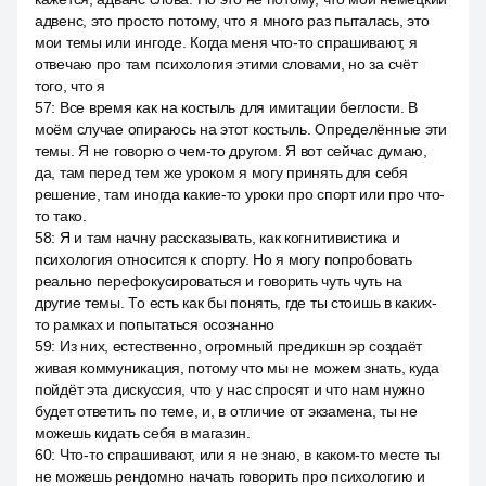
адвенс, это просто потому, что я много раз пыталась, это
мои темы или ингоде. Когда меня что-то спрашивают, я
отвечаю про там психология этими словами, но за счёт
того, что я
57
:
Все время как на костыль для имитации беглости. В
моём случае опираюсь на этот костыль. Определённые эти
темы. Я не говорю о чем-то другом. Я вот сейчас думаю,
да, там перед тем же уроком я могу принять для себя
решение, там иногда какие-то уроки про спорт или про что-
то тако.
58
:
Я и там начну рассказывать, как когнитивистика и
психология относится к спорту. Но я могу попробовать
реально перефокусироваться и говорить чуть чуть на
другие темы. То есть как бы понять, где ты стоишь в каких-
то рамках и попытаться осознанно
59
:
Из них, естественно, огромный предикшн эр создаёт
живая коммуникация, потому что мы не можем знать, куда
пойдёт эта дискуссия, что у нас спросят и что нам нужно
будет ответить по теме, и, в отличие от экзамена, ты не
можешь кидать себя в магазин.
60
:
Что-то спрашивают, или я не знаю, в каком-то месте ты
не можешь рендомно начать говорить про психологию и