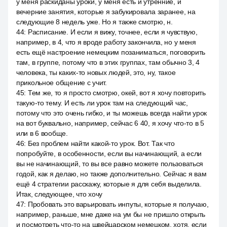
у меня раскиданы уроки, у меня есть и утренние, и
вечерние занятия, которые я забукировала заранее, на
следующие 8 недель уже. Но я также смотрю, н.
44
:
Расписание. И если я вижу, точнее, если я чувствую,
например, в 4, что я вроде работу закончила, но у меня
есть ещё настроение немецким позаниматься, поговорить
там, в группе, потому что в этих группах, там обычно 3, 4
человека, ты каких-то новых людей, это, ну, такое
прикольное общение с учит.
45
:
Тем же, то я просто смотрю, окей, вот я хочу повторить
такую-то тему. И есть ли урок там на следующий час,
потому что это очень гибко, и ты можешь всегда найти урок
на вот буквально, например, сейчас 6 40, я хочу что-то в 5
или в 6 вообще.
46
:
Без проблем найти какой-то урок. Вот. Так что
попробуйте, в особенности, если вы начинающий, а если
вы не начинающий, то вы все равно можете пользоваться
годой, как я делаю, но также дополнительно. Сейчас я вам
ещё 4 стратегии расскажу, которые я для себя выделила.
Итак, следующее, что хочу
47
:
Пробовать это варьировать инпуты, которые я получаю,
например, раньше, мне даже на ум бы не пришло открыть
и посмотреть что-то на швейцарском немецком, хотя, если