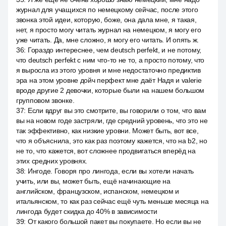
журнал для учащихся по немецкому сейчас, после этого
звонка этой идеи, которую, боже, она дала мне, я такая,
нет, я просто могу читать журнал на немецком, я могу его
уже читать. Да, мне сложно, я могу его читать. И опять ж.
36
:
Гораздо интереснее, чем deutsch perfekt, и не потому,
что deutsch perfekt с ним что-то не то, а просто потому, что
я выросла из этого уровня и мне недостаточно предиктив
эра на этом уровне дойч перфект мне даёт Надя и valerie
вроде другие 2 девочки, которые были на нашем большом
групповом звонке.
37
:
Если вдруг вы это смотрите, вы говорили о том, что вам
вы на новом годе застряли, где средний уровень, что это не
так эффективно, как низкие уровни. Может быть, вот все,
что я объяснила, это как раз поэтому кажется, что на b2, но
не то, что кажется, вот сложнее продвигаться вперёд на
этих средних уровнях.
38
:
Ингоде. Говоря про лингода, если вы хотели начать
учить, или вы, может быть, ещё начинающие на
английском, французском, испанском, немецком и
итальянском, то как раз сейчас ещё чуть меньше месяца на
лингода будет скидка до 40% в зависимости
39
:
От какого большой пакет вы покупаете. Но если вы не