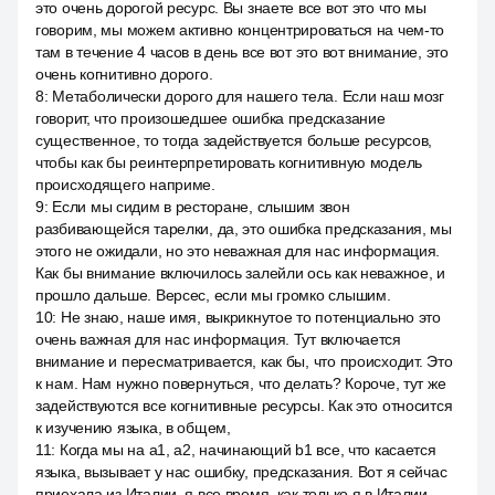
это очень дорогой ресурс. Вы знаете все вот это что мы
говорим, мы можем активно концентрироваться на чем-то
там в течение 4 часов в день все вот это вот внимание, это
очень когнитивно дорого.
8
:
Метаболически дорого для нашего тела. Если наш мозг
говорит, что произошедшее ошибка предсказание
существенное, то тогда задействуется больше ресурсов,
чтобы как бы реинтерпретировать когнитивную модель
происходящего наприме.
9
:
Если мы сидим в ресторане, слышим звон
разбивающейся тарелки, да, это ошибка предсказания, мы
этого не ожидали, но это неважная для нас информация.
Как бы внимание включилось залейли ось как неважное, и
прошло дальше. Версес, если мы громко слышим.
10
:
Не знаю, наше имя, выкрикнутое то потенциально это
очень важная для нас информация. Тут включается
внимание и пересматривается, как бы, что происходит. Это
к нам. Нам нужно повернуться, что делать? Короче, тут же
задействуются все когнитивные ресурсы. Как это относится
к изучению языка, в общем,
11
:
Когда мы на a1, a2, начинающий b1 все, что касается
языка, вызывает у нас ошибку, предсказания. Вот я сейчас
приехала из Италии, я все время, как только я в Италии