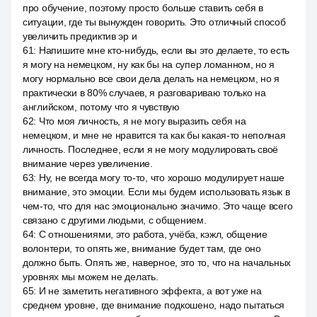
про обучение, поэтому просто больше ставить себя в
ситуации, где ты вынужден говорить. Это отличный способ
увеличить предиктив эр и
61
:
Напишите мне кто-нибудь, если вы это делаете, то есть
я могу на немецком, ну как бы на супер ломанном, но я
могу нормально все свои дела делать на немецком, но я
практически в 80% случаев, я разговариваю только на
английском, потому что я чувствую
62
:
Что моя личность, я не могу выразить себя на
немецком, и мне не нравится та как бы какая-то неполная
личность. Последнее, если я не могу модулировать своё
внимание через увеличение.
63
:
Ну, не всегда могу то-то, что хорошо модулирует наше
внимание, это эмоции. Если мы будем использовать язык в
чем-то, что для нас эмоционально значимо. Это чаще всего
связано с другими людьми, с общением.
64
:
С отношениями, это работа, учёба, кэжл, общение
волонтери, то опять же, внимание будет там, где оно
должно быть. Опять же, наверное, это то, что на начальных
уровнях мы можем не делать.
65
:
И не заметить негативного эффекта, а вот уже на
среднем уровне, где внимание подкошено, надо пытаться