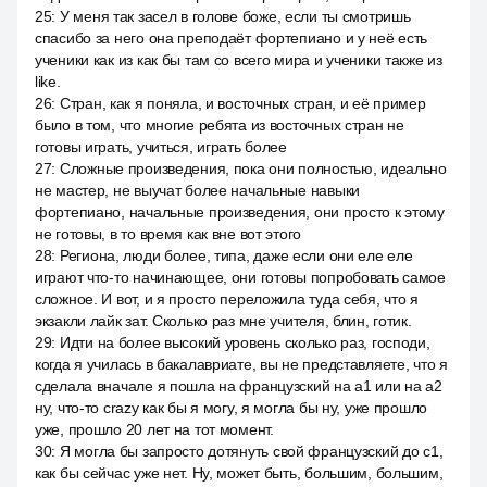
25
:
У меня так засел в голове боже, если ты смотришь
спасибо за него она преподаёт фортепиано и у неё есть
ученики как из как бы там со всего мира и ученики также из
like.
26
:
Стран, как я поняла, и восточных стран, и её пример
было в том, что многие ребята из восточных стран не
готовы играть, учиться, играть более
27
:
Сложные произведения, пока они полностью, идеально
не мастер, не выучат более начальные навыки
фортепиано, начальные произведения, они просто к этому
не готовы, в то время как вне вот этого
28
:
Региона, люди более, типа, даже если они еле еле
играют что-то начинающее, они готовы попробовать самое
сложное. И вот, и я просто переложила туда себя, что я
экзакли лайк зат. Сколько раз мне учителя, блин, готик.
29
:
Идти на более высокий уровень сколько раз, господи,
когда я училась в бакалавриате, вы не представляете, что я
сделала вначале я пошла на французский на a1 или на a2
ну, что-то crazy как бы я могу, я могла бы ну, уже прошло
уже, прошло 20 лет на тот момент.
30
:
Я могла бы запросто дотянуть свой французский до c1,
как бы сейчас уже нет. Ну, может быть, большим, большим,