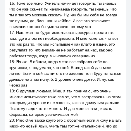
16
:
Тоже все ясно. Учитель начинает говорить, ты знаешь,
что он уже скажет, ты начинаешь говорить, ты знаешь, что
ты и так это можешь сказать. Ну, как бы мы себя не всегда
же пушим, да, бион наши кейбис. И все это отключает
внимание по как бы умолчанию, потому что
17
:
Наш мозг не будет использовать ресурсы просто так
там, где в этом нет необходимости. И мне кажется, что вот
это как раз то, что мы испытываем как плато в языке, это
результат, то, что внимание не работает на нас, как оно
работает тогда, когда мы новичок совершенно
18
:
Языке. В общем, когда я это все собрала себе по
крупицам, я подумала, что окей. Вывод такой для меня
лично. Если я сейчас ничего не изменю, то я буду топтаться
дальше на этом полу, б, 2 уровне очень долго. И, ну, как
через раз
19
:
С другими людьми. Мне, я так понимаю, что очень
многие испытывают тоже самое, что я застреваешь на этом
интермедиа уровне и не знаешь, как вот двинуться дальше.
Поэтому надо что-то менять. И для меня значит, искать
форматы, которые увеличивают мой
20
:
Predictive также круто это с обратным если я хочу начать
какой-то новый язык, учить там тот же итальянский, что до