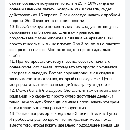
самый большой покупаете, то есть и 25, и 10% скидка на
более маленькие пакеты, которые, как я сказала, будет
действовать до 15 апреля. Я вам советую начать с пробной
недели. Это 3 занятия в течение недели.
40
:
Вы заблокируете понедельник, там среду и пятницу, вы
отхаживает эти 3 занятия. Если вам нравится, вы
продолжаете с этим купоном. Если вам не нравится, вы
просто кенселить и вы не платите 0 за 3 занятия не платите
совершенно ничего. Мне кажется, это просто идеально,
чтобы
41
:
Протестировать систему я всегда советую начать с
более большого пакета, потому что это просто получается
невероятно выгодно. Вот эта сорокапроцентная скидка в
зависимости там от языка, который вы покупаете. Цены
могут разниться, но я за немецкий плачу. Ну, я где-то в
42
:
Может быть 6 € в за урок. Это зависит там от компании к
компании, но какие-то просто супер доступные деньги. Я
также начала чуть более динамично использовать эти уроки
в том плане, что если раньше я ориентир
43
:
Только, например, я хожу или в 3, или в 5, или в 8 утра.
Я пробовала разное время, то, по крайней мере, пока,
вместо того, чтобы искать идеально подходящее время. Да,