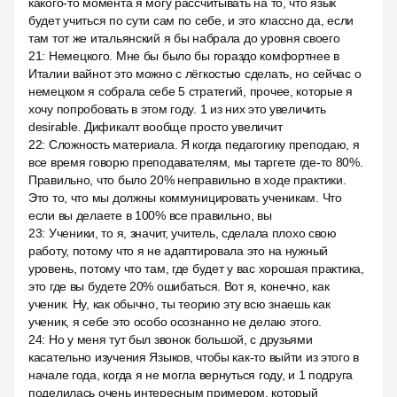
какого-то момента я могу рассчитывать на то, что язык
будет учиться по сути сам по себе, и это классно да, если
там тот же итальянский я бы набрала до уровня своего
21
:
Немецкого. Мне бы было бы гораздо комфортнее в
Италии вайнот это можно с лёгкостью сделать, но сейчас о
немецком я собрала себе 5 стратегий, прочее, которые я
хочу попробовать в этом году. 1 из них это увеличить
desirable. Дификалт вообще просто увеличит
22
:
Сложность материала. Я когда педагогику преподаю, я
все время говорю преподавателям, мы таргете где-то 80%.
Правильно, что было 20% неправильно в ходе практики.
Это то, что мы должны коммуницировать ученикам. Что
если вы делаете в 100% все правильно, вы
23
:
Ученики, то я, значит, учитель, сделала плохо свою
работу, потому что я не адаптировала это на нужный
уровень, потому что там, где будет у вас хорошая практика,
это где вы будете 20% ошибаться. Вот я, конечно, как
ученик. Ну, как обычно, ты теорию эту всю знаешь как
ученик, я себе это особо осознанно не делаю этого.
24
:
Но у меня тут был звонок большой, с друзьями
касательно изучения Языков, чтобы как-то выйти из этого в
начале года, когда я не могла вернуться году, и 1 подруга
поделилась очень интересным примером, который