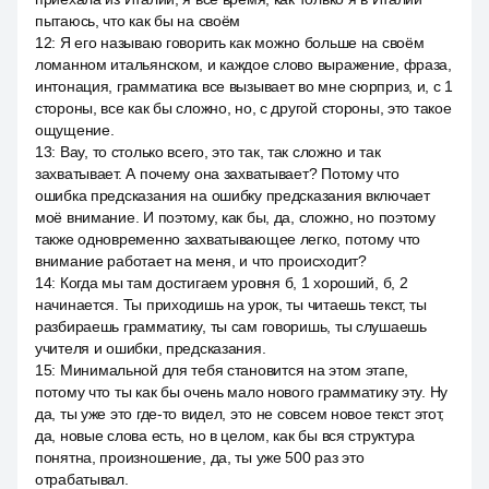
пытаюсь, что как бы на своём
12
:
Я его называю говорить как можно больше на своём
ломанном итальянском, и каждое слово выражение, фраза,
интонация, грамматика все вызывает во мне сюрприз, и, с 1
стороны, все как бы сложно, но, с другой стороны, это такое
ощущение.
13
:
Вау, то столько всего, это так, так сложно и так
захватывает. А почему она захватывает? Потому что
ошибка предсказания на ошибку предсказания включает
моё внимание. И поэтому, как бы, да, сложно, но поэтому
также одновременно захватывающее легко, потому что
внимание работает на меня, и что происходит?
14
:
Когда мы там достигаем уровня б, 1 хороший, б, 2
начинается. Ты приходишь на урок, ты читаешь текст, ты
разбираешь грамматику, ты сам говоришь, ты слушаешь
учителя и ошибки, предсказания.
15
:
Минимальной для тебя становится на этом этапе,
потому что ты как бы очень мало нового грамматику эту. Ну
да, ты уже это где-то видел, это не совсем новое текст этот,
да, новые слова есть, но в целом, как бы вся структура
понятна, произношение, да, ты уже 500 раз это
отрабатывал.