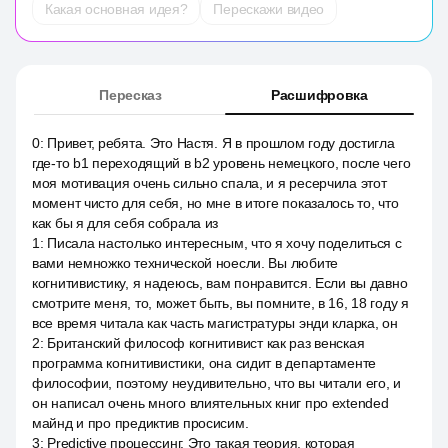
Какая основная идея?
Перескажи видео
Пересказ
Расшифровка
0
:
Привет, ребята. Это Настя. Я в прошлом году достигла
где-то b1 переходящий в b2 уровень немецкого, после чего
моя мотивация очень сильно спала, и я ресерчила этот
момент чисто для себя, но мне в итоге показалось то, что
как бы я для себя собрала из
1
:
Писала настолько интересным, что я хочу поделиться с
вами немножко технической ноесли. Вы любите
когнитивистику, я надеюсь, вам понравится. Если вы давно
смотрите меня, то, может быть, вы помните, в 16, 18 году я
все время читала как часть магистратуры энди кларка, он
2
:
Британский философ когнитивист как раз венская
программа когнитивистики, она сидит в департаменте
философии, поэтому неудивительно, что вы читали его, и
он написал очень много влиятельных книг про extended
майнд и про предиктив просисим.
3
:
Predictive процессинг. Это такая теория, которая