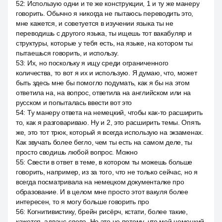
52
:
Использую одни и те же конструкции, 1 и ту же манеру
говорить. Обычно я никогда не пытаюсь переводить это,
мне кажется, и советуется в изучении языка ты не
переводишь с другого языка, ты ищешь тот вакабуляр и
структуры, которые у тебя есть, на языке, на котором ты
пытаешься говорить, и использу.
53
:
Их, но поскольку я ищу среди ограниченного
количества, то вот я их и использую. Я думаю, что, может
быть здесь мне бы помогло подумать, как я бы на этом
ответила на, на вопрос, ответила на английском или на
русском и попыталась ввести вот это
54
:
Ту манеру ответа на немецкий, чтобы как-то расширить
то, как я разговариваю. Ну и 2, это расширить темы. Опять
же, это тот трюк, который я всегда использую на экзаменах.
Как звучать более бегло, чем ты есть на самом деле, ты
просто сводишь любой вопрос. Можно
55
:
Свести в ответ в теме, в котором ты можешь больше
говорить, например, из за того, что не только сейчас, но я
всегда посматривала на немецком документалке про
образование. И в целом мне просто этот вакуля более
интересен, то я могу больше говорить про
56
:
Когнитивистику, брейн рисёрч, кстати, более такие,
кажется, адванс слова. Но это не потому, что мой немецкий