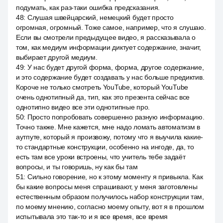
подумать, как раз-таки ошибка предсказания.
48
:
Слушая швейцарский, немецкий будет просто
огромная, огромный. Тоже самое, например, что я слушаю.
Если вы смотрели предыдущее видео, я рассказывала о
том, как медиум информации диктует содержание, значит,
выбирает другой медиум.
49
:
У нас будет другой форма, форма, другое содержание,
и это содержание будет создавать у нас больше предиктив.
Короче не только смотреть YouTube, который YouTube
очень однотипный да, тип, как это презента сейчас все
однотипно видео все эти однотипные про.
50
:
Просто попробовать совершенно разную информацию.
Точно также. Мне кажется, мне надо ломать автоматизм в
аутпуте, который я произвожу, потому что я выучила какие-
то стандартные конструкции, особенно на ингоде, да, то
есть там все уроки встроены, что учитель тебе задаёт
вопросы, и ты говоришь, ну как бы там
51
:
Сильно говорение, но к этому моменту я привыкла. Как
бы какие вопросы меня спрашивают, у меня заготовлены
естественным образом получилось набор конструкции там,
по моему мнению, согласно моему опыту, вот я в прошлом
испытывала это так-то и я все время, все время