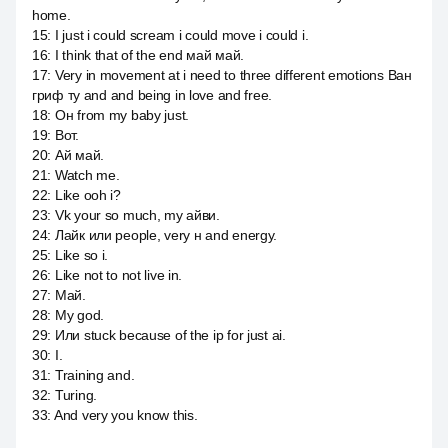
home.
15
:
I just i could scream i could move i could i.
16
:
I think that of the end май май.
17
:
Very in movement at i need to three different emotions Ван
гриф ту and and being in love and free.
18
:
Он from my baby just.
19
:
Вот.
20
:
Ай май.
21
:
Watch me.
22
:
Like ooh i?
23
:
Vk your so much, my айви.
24
:
Лайк или people, very н and energy.
25
:
Like so i.
26
:
Like not to not live in.
27
:
Май.
28
:
My god.
29
:
Или stuck because of the ip for just ai.
30
:
I.
31
:
Training and.
32
:
Turing.
33
:
And very you know this.