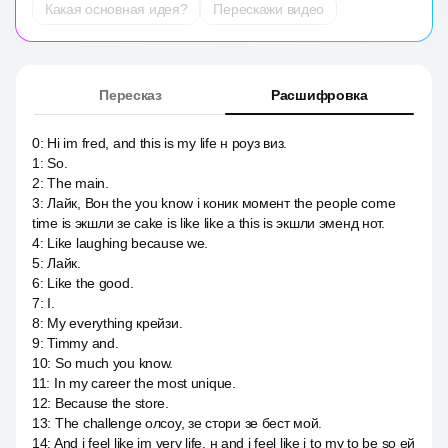
Какая основная идея?
Перескажи видео
Пересказ
Расшифровка
0
:
Hi im fred, and this is my life н роуз виз.
1
:
So.
2
:
The main.
3
:
Лайк, Вон the you know i коник момент the people come
time is экшли зе cake is like like a this is экшли эменд нот.
4
:
Like laughing because we.
5
:
Лайк.
6
:
Like the good.
7
:
I.
8
:
My everything крейзи.
9
:
Timmy and.
10
:
So much you know.
11
:
In my career the most unique.
12
:
Because the store.
13
:
The challenge олсоу, зе стори зе бест мой.
14
:
And i feel like im very life, н and i feel like i to my to be so ей