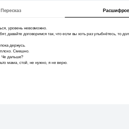
Пересказ
Расшифров
ься, уровень невозможно.
ебят, давайте договоримся так, что если вы хоть раз улыбнётесь, то до
 пока держусь.
еплохо. Смешно.
. Че дальше?
ьто мама, стой, не нужно, я не верю.