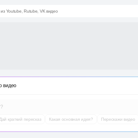
 из Youtube, Rutube, VK видео
о видео
т?
Дай краткий пересказ
Какая основная идея?
Перескажи видео