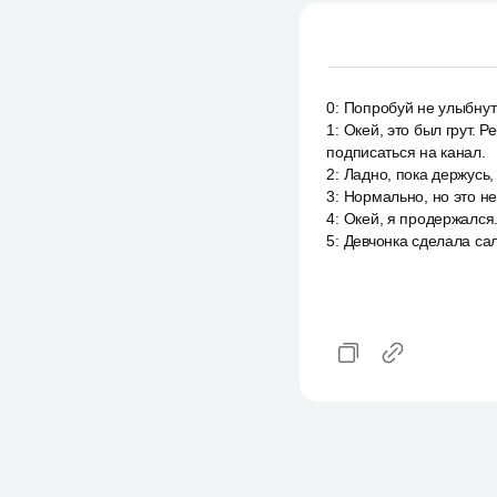
0
:
Попробуй не улыбнут
1
:
Окей, это был грут. Р
подписаться на канал.
2
:
Ладно, пока держусь,
3
:
Нормально, но это н
4
:
Окей, я продержался
5
:
Девчонка сделала сал