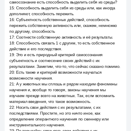
самосознание есть способность выделить себя из среды?
15
:
Способность выделить себя из среды или, как иногда
дополняют, способность пережить.
16
:
Субъектность собственных действий, способность
пережить собственную активность или, скажем, немножко
по другому, способность
17
:
Соотнести собственную активность и её результаты.
18
:
Способность связать 1 с другим, то есть собственное
действие и его последствия.
19
:
Это и есть природный критерий самосознания
субъектность и соотнесение своих действий с их
результатами. Заметим, что-то, что сейчас сказано помимо.
20
:
Есть также и критерий возможности научаться
возможности научения.
21
:
А у животных мы сплошь и рядом находим феномены
научения и, вообще то говоря, законы научения мы
изучаем прежде всего на животных. Так, если вспомнить
материал введения, что такое возможность.
22
:
Носить свои действия с их результатами, с их
последствиями. Простите, но это ничто иное, как
определение оперантного научения по скиннеру или
инструментального научения.
23
:
По торндайку, связывать свои действия с их