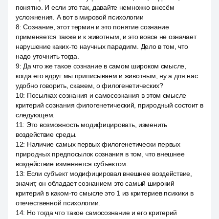
понятно. И если это так, давайте немножко внесём
усложнения. А вот в мировой психологии
8
:
Сознание, этот термин и это понятие сознание
применяется также и к животным, и это вовсе не означает
нарушение каких-то научных парадигм. Дело в том, что
надо уточнить тогда.
9
:
Да что же такое сознание в самом широком смысле,
когда его вдруг мы приписываем и животным, ну а для нас
удобно говорить, скажем, о филогенетических?
10
:
Посылках сознания и самосознания в этом смысле
критерий сознания филогенетический, природный состоит в
следующем.
11
:
Это возможность модифицировать, изменить
воздействие среды.
12
:
Наличие самых первых филогенетически первых
природных предпосылок сознания в том, что внешнее
воздействие изменяется субъектом.
13
:
Если субъект модифицировал внешнее воздействие,
значит, он обладает сознанием это самый широкий
критерий в каком-то смысле это 1 из критериев психики в
отечественной психологии.
14
:
Но тогда что такое самосознание и его критерий