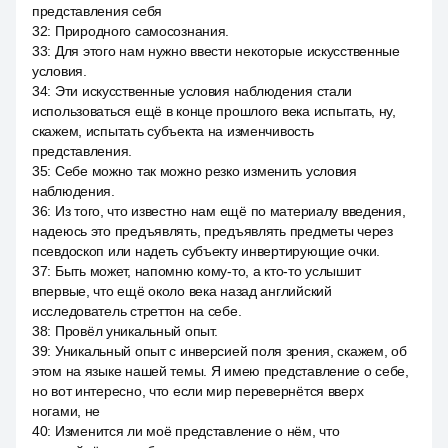
представления себя
32
:
Природного самосознания.
33
:
Для этого нам нужно ввести некоторые искусственные
условия.
34
:
Эти искусственные условия наблюдения стали
использоваться ещё в конце прошлого века испытать, ну,
скажем, испытать субъекта на изменчивость
представления.
35
:
Себе можно так можно резко изменить условия
наблюдения.
36
:
Из того, что известно нам ещё по материалу введения,
надеюсь это предъявлять, предъявлять предметы через
псевдоскоп или надеть субъекту инвертирующие очки.
37
:
Быть может, напомню кому-то, а кто-то услышит
впервые, что ещё около века назад английский
исследователь стреттон на себе.
38
:
Провёл уникальный опыт.
39
:
Уникальный опыт с инверсией поля зрения, скажем, об
этом на языке нашей темы. Я имею представление о себе,
но вот интересно, что если мир перевернётся вверх
ногами, не
40
:
Изменится ли моё представление о нём, что