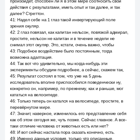
произойдёт, способен ли я в этом мире соотносить свои
действия с результатами, иметь опыт и так далее, и так
далее? Стреттон.
41
:
Надел себе на 1 глаз такой инвертирующий поле
зрения окуляр.
42
:
2 глаз повязал, как капитан нельсон, повязкой адмирал,
простите, нельсон не капитан и в течение недели не
снимал этот окуляр. Это, кстати, очень важно, чтобы
43
:
Подобное воздействие было постоянным, тогда
возможна адаптация.
44
:
Так вот что удивительно, мы когда-нибудь эти
эксперименты обсудим подробнее, а сейчас, скажем так,
45
:
Результат состоял в том, что уже на 5 день
исследователь вполне приспособился поведенчески ну,
конкретно он, например, по прежнему, как и раньше, мог
кататься на велосипеде.
46
:
Только теперь он катался на велосипеде, простите, в
перевёрнутом мире.
47
:
Значит, наверное, изменилось его представление себя
как об этом сегодня же, чуть позже. Сейчас главное. А все-
таки отличие человека от животных есть или нет?
48
:
И вот сейчас настала пора сказать конечно, есть.
49
:
Именно данные условия, только что описанные,