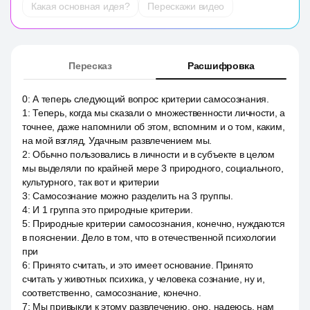
Какая основная идея?
Перескажи видео
Пересказ
Расшифровка
0
:
А теперь следующий вопрос критерии самосознания.
1
:
Теперь, когда мы сказали о множественности личности, а
точнее, даже напомнили об этом, вспомним и о том, каким,
на мой взгляд, Удачным развлечением мы.
2
:
Обычно пользовались в личности и в субъекте в целом
мы выделяли по крайней мере 3 природного, социального,
культурного, так вот и критерии
3
:
Самосознание можно разделить на 3 группы.
4
:
И 1 группа это природные критерии.
5
:
Природные критерии самосознания, конечно, нуждаются
в пояснении. Дело в том, что в отечественной психологии
при
6
:
Принято считать, и это имеет основание. Принято
считать у животных психика, у человека сознание, ну и,
соответственно, самосознание, конечно.
7
:
Мы привыкли к этому развлечению, оно, надеюсь, нам