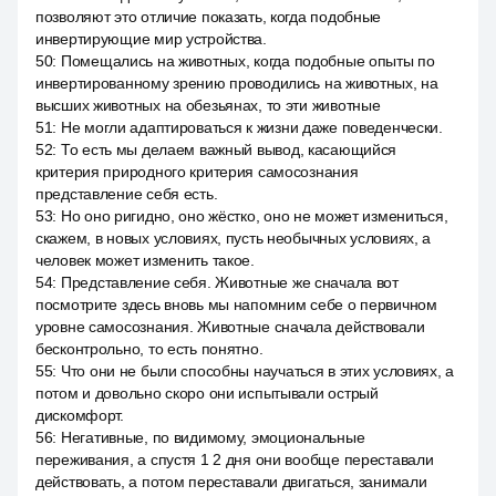
позволяют это отличие показать, когда подобные
инвертирующие мир устройства.
50
:
Помещались на животных, когда подобные опыты по
инвертированному зрению проводились на животных, на
высших животных на обезьянах, то эти животные
51
:
Не могли адаптироваться к жизни даже поведенчески.
52
:
То есть мы делаем важный вывод, касающийся
критерия природного критерия самосознания
представление себя есть.
53
:
Но оно ригидно, оно жёстко, оно не может измениться,
скажем, в новых условиях, пусть необычных условиях, а
человек может изменить такое.
54
:
Представление себя. Животные же сначала вот
посмотрите здесь вновь мы напомним себе о первичном
уровне самосознания. Животные сначала действовали
бесконтрольно, то есть понятно.
55
:
Что они не были способны научаться в этих условиях, а
потом и довольно скоро они испытывали острый
дискомфорт.
56
:
Негативные, по видимому, эмоциональные
переживания, а спустя 1 2 дня они вообще переставали
действовать, а потом переставали двигаться, занимали