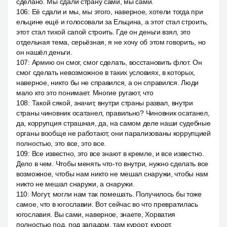
сделано. Мы сдали страну сами, мы сами.
106
:
Её сдали и мы, мы этого, наверное, хотели тогда при
ельцине ещё и голосовали за Ельцина, а этот стал строить,
этот стал тихой сапой строить. Где он деньги взял, это
отдельная тема, серьёзная, я не хочу об этом говорить, но
он нашёл деньги.
107
:
Армию он смог, смог сделать, восстановить флот. Он
смог сделать невозможное в таких условиях, в которых,
наверное, никто бы не справился, а он справился. Люди
мало кто это понимает. Многие ругают, что
108
:
Такой сякой, значит, внутри страны развал, внутри
страны чиновник осатанел, правильно? Чиновник осатанел,
да, коррупция страшная, да, на самом деле наши судебные
органы вообще не работают, они парализованы коррупцией
полностью, это все, это все.
109
:
Все известно, это все знают в кремле, и все известно.
Дело в чем. Чтобы менять что-то внутри, нужно сделать все
возможное, чтобы нам никто не мешал снаружи, чтобы нам
никто не мешал снаружи, а снаружи.
110
:
Могут, могли нам так помешать. Получилось бы тоже
самое, что в югославии. Вот сейчас во что превратилась
югославия. Вы сами, наверное, знаете, Хорватия
полностью под, под западом, там курорт, курорт.