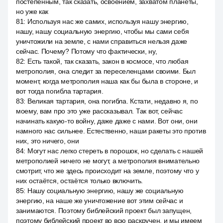
постепенным, так сказать, освоением, захватом планеты,
но уже как
81
:
Используя нас же самих, используя нашу энергию,
нашу, нашу социальную энергию, чтобы мы сами себя
уничтожили на земле, с нами справиться нельзя даже
сейчас. Почему? Потому что фактически, ну,
82
:
Есть такой, так сказать, закон в космосе, что любая
метрополия, она следит за переселенцами своими. Был
момент, когда метрополия наша как бы была в стороне, и
вот тогда погибла тартария.
83
:
Великая тартария, она погибла. Кстати, недавно я, по
моему, вам про это уже рассказывал. Так вот, сейчас
начинать какую-то войну, даже даже с нами. Вот они, они
намного нас сильнее. Естественно, наши ракеты это против
них, это ничего, они
84
:
Могут нас легко стереть в порошок, но сделать с нашей
метрополией ничего не могут, а метрополия внимательно
смотрит, что же здесь происходит на земле, поэтому что у
них остаётся, остаётся только включить.
85
:
Нашу социальную энергию, нашу же социальную
энергию, на наше же уничтожение вот этим сейчас и
занимаются. Поэтому библейский проект был запущен,
поэтому библейский проект во всю раскручен, и мы имеем