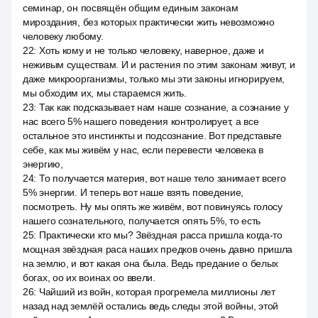
семинар, он посвящён общим единым законам
мироздания, без которых практически жить невозможно
человеку любому.
22
:
Хоть кому и не только человеку, наверное, даже и
неживым существам. И и растения по этим законам живут, и
даже микроорганизмы, только мы эти законы игнорируем,
мы обходим их, мы стараемся жить.
23
:
Так как подсказывает нам наше сознание, а сознание у
нас всего 5% нашего поведения контролирует, а все
остальное это инстинкты и подсознание. Вот представьте
себе, как мы живём у нас, если перевести человека в
энергию,
24
:
То получается материя, вот наше тело занимает всего
5% энергии. И теперь вот наше взять поведение,
посмотреть. Ну мы опять же живём, вот повинуясь голосу
нашего сознательного, получается опять 5%, то есть
25
:
Практически кто мы? Звёздная расса пришла когда-то
мощная звёздная раса наших предков очень давно пришла
на землю, и вот какая она была. Ведь предание о белых
богах, оо их воинах оо ввели.
26
:
Чайший из войн, которая прогремела миллионы лет
назад над землёй остались ведь следы этой войны, этой