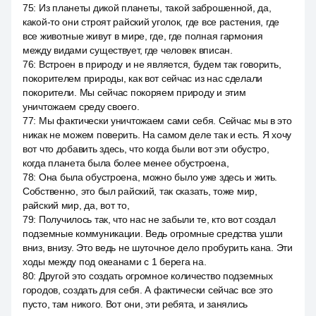
75
:
Из планеты дикой планеты, такой заброшенной, да,
какой-то они строят райский уголок, где все растения, где
все животные живут в мире, где, где полная гармония
между видами существует, где человек вписан.
76
:
Встроен в природу и не является, будем так говорить,
покорителем природы, как вот сейчас из нас сделали
покорители. Мы сейчас покоряем природу и этим
уничтожаем среду своего.
77
:
Мы фактически уничтожаем сами себя. Сейчас мы в это
никак не можем поверить. На самом деле так и есть. Я хочу
вот что добавить здесь, что когда были вот эти обустро,
когда планета была более менее обустроена,
78
:
Она была обустроена, можно было уже здесь и жить.
Собственно, это был райский, так сказать, тоже мир,
райский мир, да, вот то,
79
:
Получилось так, что нас не забыли те, кто вот создал
подземные коммуникации. Ведь огромные средства ушли
вниз, внизу. Это ведь не шуточное дело пробурить кана. Эти
ходы между под океанами с 1 берега на.
80
:
Другой это создать огромное количество подземных
городов, создать для себя. А фактически сейчас все это
пусто, там никого. Вот они, эти ребята, и занялись