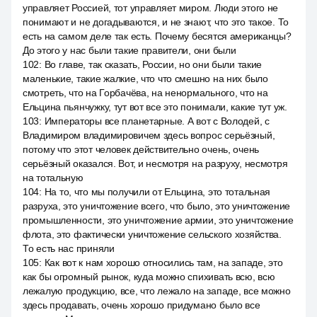
управляет Россией, тот управляет миром. Люди этого не
понимают и не догадываются, и не знают, что это такое. То
есть на самом деле так есть. Почему бесятся американцы?
До этого у нас были такие правители, они были
102
:
Во главе, так сказать, России, но они были такие
маленькие, такие жалкие, что что смешно на них было
смотреть, что на Горбачёва, на ненормального, что на
Ельцина пьянчужку, тут вот все это понимали, какие тут уж.
103
:
Императоры все планетарные. А вот с Володей, с
Владимиром владимировичем здесь вопрос серьёзный,
потому что этот человек действительно очень, очень
серьёзный оказался. Вот, и несмотря на разруху, несмотря
на тотальную
104
:
На то, что мы получили от Ельцина, это тотальная
разруха, это уничтожение всего, что было, это уничтожение
промышленности, это уничтожение армии, это уничтожение
флота, это фактически уничтожение сельского хозяйства.
То есть нас приняли
105
:
Как вот к нам хорошо относились там, на западе, это
как бы огромный рынок, куда можно спихивать всю, всю
лежалую продукцию, все, что лежало на западе, все можно
здесь продавать, очень хорошо придумано было все