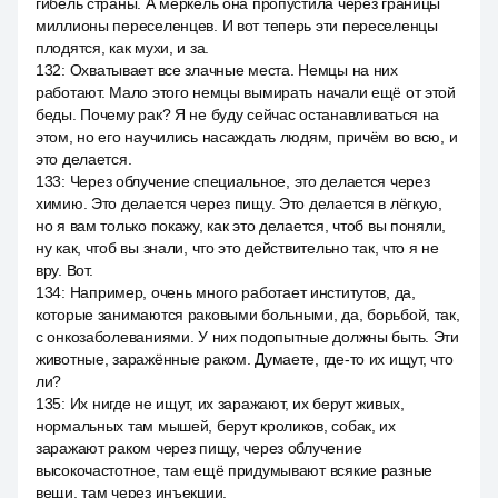
гибель страны. А меркель она пропустила через границы
миллионы переселенцев. И вот теперь эти переселенцы
плодятся, как мухи, и за.
132
:
Охватывает все злачные места. Немцы на них
работают. Мало этого немцы вымирать начали ещё от этой
беды. Почему рак? Я не буду сейчас останавливаться на
этом, но его научились насаждать людям, причём во всю, и
это делается.
133
:
Через облучение специальное, это делается через
химию. Это делается через пищу. Это делается в лёгкую,
но я вам только покажу, как это делается, чтоб вы поняли,
ну как, чтоб вы знали, что это действительно так, что я не
вру. Вот.
134
:
Например, очень много работает институтов, да,
которые занимаются раковыми больными, да, борьбой, так,
с онкозаболеваниями. У них подопытные должны быть. Эти
животные, заражённые раком. Думаете, где-то их ищут, что
ли?
135
:
Их нигде не ищут, их заражают, их берут живых,
нормальных там мышей, берут кроликов, собак, их
заражают раком через пищу, через облучение
высокочастотное, там ещё придумывают всякие разные
вещи, там через инъекции.