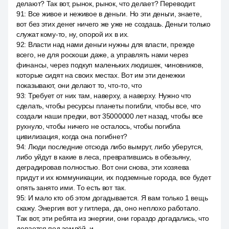
делают? Так вот, рынок, рынок, что делает? Переводит.
91
:
Все живое и неживое в деньги. Но эти деньги, знаете,
вот без этих денег ничего же уже не создашь. Деньги только
служат кому-то, ну, опорой их в их.
92
:
Власти над нами деньги нужны для власти, прежде
всего, не для роскоши даже, а управлять нами через
финансы, через подкуп маленьких людишек, чиновников,
которые сидят на своих местах. Вот им эти денежки
показывают, они делают то, что-то, что
93
:
Требует от них там, наверху, а наверху. Нужно что
сделать, чтобы ресурсы планеты погибли, чтобы все, что
создали наши предки, вот 35000000 лет назад, чтобы все
рухнуло, чтобы ничего не осталось, чтобы погибла
цивилизация, когда она погибнет?
94
:
Люди последние отсюда либо вымрут, либо уберутся,
либо уйдут в какие в леса, превратившись в обезьяну,
деградировав полностью. Вот они снова, эти хозяева
придут и их коммуникации, их подземные города, все будет
опять занято ими. То есть вот так.
95
:
И мало кто об этом догадывается. Я вам только 1 вещь
скажу. Энергия вот у гитлера, да, оно неплохо работало.
Так вот, эти ребята из энергии, они гораздо догадались, что
делается под землёй, и