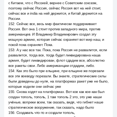
с Китаем, что с Россией, вернее с Советским союзом,
поэтому сейчас Россия, сейчас Россия вот на ней стоит,
сейчас все и india на ней держится, и Китай держится на
России.
152
:
Сейчас все, весь мир фактически поддерживает
Россия. Вот она 1 стоит против западного мира, против
американцев. И Владимир Владимирович создал эту
мощную армию, которая сейчас охраняет вот мир наш, и
покой пока охраняет. Пока.
153
:
А у нас все так. Пока, пока Россия не развалится, если
развалится, тогда все, тогда будет ликвидирована наша
армия, будет ликвидирован, флот сдадим все, абсолютно
все ракеты свои. Либо американцам отдадим, либо.
154
:
Как это было при ельцине, при ельцине же порезали
все эти воеводу порезали. Вы знаете, стратегические силы
были доведены до нуля, на платформах ракет уже не было,
которые ходили они сейчас уже
155
:
Снова ходят на платформах. Вот кое как кое-как был
создан тополь, тополь, 1 там тополь 2 это, это уже наши
учёные, вопреки всем, так сказать, видя, что гибнет наше
стратегическое вооружение, так сказать, надо было
156
:
Создавать что-то и создали тополь,