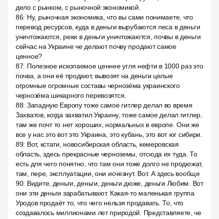
дело с рынком, с рыночной экономикой.
86
:
Ну, рыночная экономика, что вы сами понимаете, что
перевод ресурсов, куда в деньги вырубаются леса в деньги
уничтожаются, реки в деньги уничтожаются, почвы в деньги
сейчас на Украине че делают почву продают самое
ценное?
87
:
Полезное ископаемое ценнее угля нефти в 1000 раз это
почва, а они её продают, вывозят на деньги целые
огромные огромные составы чернозёма украинского
чернозёма шикарного перевозятся.
88
:
Западную Европу тоже самое гитлер делал во время
Захватов, когда захватил Украину, тоже самое делал гитлер,
там же почт то нет хороших, нормальных в европе. Они же
все у нас это вот это Украина, это кубань, это вот юг сибири.
89
:
Вот, кстати, новосибирская область, кемеровская
область, здесь прекрасные черноземы, отсюда их туда. То
есть для чего понятно, что там они тоже долго не продюжат,
там, пере, эксплуатации, они исчезнут. Вот. А здесь вообще
90
:
Видите, деньги, деньги, деньги дюже, деньги Любим. Вот
они эти деньги зарабатывают. Какая-то маленькая группа
Уродов продаёт то, что чего нельзя продавать. То, что
создавалось миллионами лет природой. Представляете, че