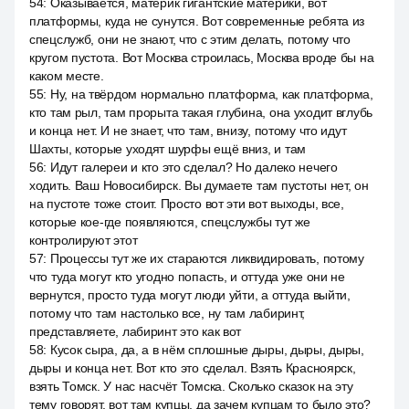
54
:
Оказывается, материк гигантские материки, вот
платформы, куда не сунутся. Вот современные ребята из
спецслужб, они не знают, что с этим делать, потому что
кругом пустота. Вот Москва строилась, Москва вроде бы на
каком месте.
55
:
Ну, на твёрдом нормально платформа, как платформа,
кто там рыл, там прорыта такая глубина, она уходит вглубь
и конца нет. И не знает, что там, внизу, потому что идут
Шахты, которые уходят шурфы ещё вниз, и там
56
:
Идут галереи и кто это сделал? Но далеко нечего
ходить. Ваш Новосибирск. Вы думаете там пустоты нет, он
на пустоте тоже стоит. Просто вот эти вот выходы, все,
которые кое-где появляются, спецслужбы тут же
контролируют этот
57
:
Процессы тут же их стараются ликвидировать, потому
что туда могут кто угодно попасть, и оттуда уже они не
вернутся, просто туда могут люди уйти, а оттуда выйти,
потому что там настолько все, ну там лабиринт,
представляете, лабиринт это как вот
58
:
Кусок сыра, да, а в нём сплошные дыры, дыры, дыры,
дыры и конца нет. Вот кто это сделал. Взять Красноярск,
взять Томск. У нас насчёт Томска. Сколько сказок на эту
тему говорят, вот там купцы, да зачем купцам то было это?