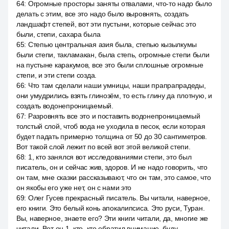
64
:
Огромные просторы заняты отвалами, что-то надо было
делать с этим, все это надо было выровнять, создать
ландшафт степей, вот эти пустыни, которые сейчас это
были, степи, сахара была
65
:
Степью центральная азия была, степью кызылкумы
были степи, такламакан, была степь, огромные степи были
на пустыне каракумов, все это были сплошные огромные
степи, и эти степи созда.
66
:
Что там сделали наши умницы, наши прапрапрадеды,
они умудрились взять глинозём, то есть глину да плотную, и
создать водонепроницаемый.
67
:
Разровнять все это и поставить водонепроницаемый
толстый слой, чтоб вода не уходила в песок, если которая
будет падать примерно толщина от 50 до 30 сантиметров.
Вот такой слой лежит по всей вот этой великой степи.
68
:
1, кто занялся вот исследованиями степи, это был
писатель, он и сейчас жив, здоров. И не надо говорить, что
он там, мне сказки рассказывают, что он там, это самое, что
он якобы его уже нет, он с нами это
69
:
Олег Гусев прекрасный писатель. Вы читали, наверное,
его книги. Это белый конь апокалипсиса. Это руси, Туран.
Вы, наверное, знаете его? Эти книги читали, да, многие же
читали. Вот он 1, кто, кто обратил внимание, буду.