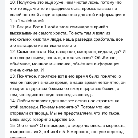
10
:
Полуложь это ещё хуже, чем чистая ложь, потому что
что-то ведь что-то и правдивое есть, проскальзывает, и
волей неволей люди открываются для этой информации в
1, в 1 watch моей.
11
:
Лекции. Вот в 1 моём этом семинаре я привёл
высказывание самого христа. То есть там я взял из
нескольких книг, там люди, наша разведка сработала, все
это вытащила из ватикана все это
12
:
Скомпоновали. Вы, наверное, смотрели, видели, да? И
что говорит иисус, поняли, что за человек? Объёмное,
объёмное, мощное мышление, объёмная информация
очень сильная. И
13
:
Понятное, понятное вот в его время было понятно, о
чем он говорит в наше время, в наше время непонятно, он
говорит о царствии божьем оо вход в царствие божие, о
том, что единственную заповедь заповедь.
14
:
Любви оставляет для вас все остальное строится на
этой заповеди. Почему непонятно? Потому что нас
оторвали от творца. Мы не представляем, что это такое.
Ведь иисус говорит о царстве Бо.
15
:
Это о чем? О пятимерие, о входе человека в мерность,
в мерность, из 3, в 4 из 4 в 5. 5 мерность, это уже переход
телепор.