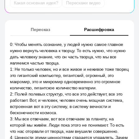
Какая основная идея?
Перескажи видео
Пересказ
Расшифровка
0
:
Чтобы менять сознание, у людей нужно самое главное
нужно вернуть человека к творцу. То есть нужно, что нужно
дать человеку знание, что он часть творца, что мы все
являемся частью творца.
1
:
Не только человек, но и все живое и неживое тоже творец
это гигантский компьютер, гигантский, огромный, это
макромир, это и микромир одновременно это огромное
количество, гигантское количество материи.
2
:
Полей полевых структур, что все это действует, все это
работает. Вот, и человек, человек очень мощная система,
встроенная вот в эту систему, в систему вечности и
бесконечности космоса.
3
:
Мы все отвечаем, вот все отвечаем за планету, на
которой мы живём. Люди пока этого не понимают. То есть
что нас оторвали от творца, нам внушили совершенно.
4
:
Ценности этими ценностями старается управлять. Зачем