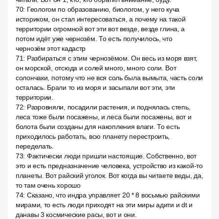
70
:
Геологом по образованию, биологом, у него куча
историком, он стал интересоваться, а почему на такой
территории огромной вот эти вот везде, везде глина, а
потом идёт уже чернозём. То есть получилось, что
чернозём этот кадастр
71
:
Разбираться с этим чернозёмом. Он весь из моря взят,
он морской, отсюда и солей много, много соли. Вот
солончаки, потому что не вся соль была вымыта, часть соли
осталась. Брали то из моря и засыпали вот эти, эти
территории.
72
:
Разровняли, посадили растения, и поднялась степь,
леса тоже были посажены, и леса были посажены, вот и
болота были созданы для накопления влаги. То есть
приходилось работать, всю планету перестроить,
переделать.
73
:
Фактически люди пришли настоящие. Собственно, вот
это и есть предназначение человека, устройство из какой-то
планеты. Вот райский уголок. Вот когда вы читаете веды, да,
то там очень хорошо
74
:
Сказано, что индра управляет 20 * 8 восьмью райскими
мирами, то есть люди приходят на эти миры адити и dt и
данавы 3 космические расы, вот и они.