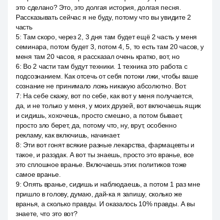
это сделано? Это, это долгая история, долгая песня.
Рассказывать сейчас я не буду, потому что вы увидите 2
часть
5
:
Там скоро, через 2, 3 дня там будет ещё 2 часть у меня
семинара, потом будет 3, потом 4, 5, то есть там 20 часов, у
меня там 20 часов, я рассказал очень кратко, вот, но
6
:
Во 2 части там будут техники. 1 техника это работа с
подсознанием. Как отсечь от себя потоки лжи, чтобы ваше
сознание не принимало ложь никакую абсолютно. Вот.
7
:
На себе скажу, вот по себе, как вот у меня получается,
да, и не только у меня, у моих друзей, вот включаешь ящик
и сидишь, хохочешь, просто смешно, а потом бывает,
просто зло берет, да, потому что, ну, врут, особенно
рекламу, как включишь, начинает.
8
:
Эти вот гонят всякие разные лекарства, фармацевты и
такое, и разэдак. А вот ты знаешь, просто это вранье, все
это сплошное вранье. Включаешь этих политиков тоже
самое вранье.
9
:
Опять вранье, сидишь и наблюдаешь, а потом 1 раз мне
пришло в голову, думаю, дай-ка я запишу, сколько же
вранья, а сколько правды. И оказалось 10% правды. А вы
знаете, что это вот?