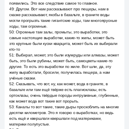
появились. Это все следствие самое то главное.
49
:
Другом. Вот нам рассказывают про пещеры, нам в
сказке рассказывают, якобы в базальте, в граните воды
могли прогрызть такие гигантские ходы, там многоярусные
ходы, там огромные.
50
:
Огромные там залы, промыты, это выработки, это
самые настоящие выработки, какие-то жилы, может быть
это крупные были куски кварцита, может быть их выбирали
кто-то
51
:
Выбирал, может, это были изумруды или алмазы, может
быть, это были рубины, может быть, самоцветы какие-то
другие. То есть это выработки по жиле. Вот шли, да, эту
жилу выработали, бросили, получилась пещера, а нам
учёные сказки.
52
:
Сказывать, что вот, ну, как может, вода в граните, в
базальте или там ещё твёрже есть плагиоклазы, есть
ортоклазы, очень твёрдые породы интрузивные, глубинные,
как может вода вот такие вот прорыть.
53
:
Каналы то вот такие, такие дыры проскоблить на многие
десятки километров. Это я говорю о выработках, но ведь
есть ещё и квершлаги квершлаги под материками,
материки полупустые.