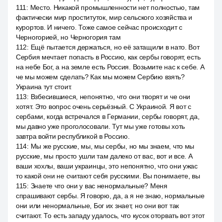
111
:
Место. Никакой промышленности нет полностью, там
фактически мир проституток, мир сельского хозяйства и
курортов. И ничего. Тоже самое сейчас происходит с
Черногорией, но Черногория там
112
:
Ещё пытается держаться, но её затащили в нато. Вот
Сербия мечтает попасть в Россию, как сербы говорят, есть
на небе Бог, а на земле есть Россия. Возьмите нас к себе. А
че мы можем сделать? Как мы можем Сербию взять?
Украина тут стоит.
113
:
Взбесившиеся, непонятно, что они творят и че они
хотят. Это вопрос очень серьёзный. С Украиной. Я вот с
сербами, когда встречался в Германии, сербы говорят, да,
мы давно уже проголосовали. Тут мы уже готовы хоть
завтра войти республикой в Россию.
114
:
Мы же русские, мы, мы сербы, но мы знаем, что мы
русские, мы просто ушли там далеко от вас, вот и все. А
ваши хохлы, ваши украинцы, это непонятно, что они ужас
то какой они не считают себя русскими. Вы понимаете, вы
115
:
Знаете что они у вас ненормальные? Меня
спрашивают сербы. Я говорю, да, а я не знаю, нормальные
они или ненормальные, Бог их знает, но они вот так
считают. То есть западу удалось, что кусок оторвать вот этот