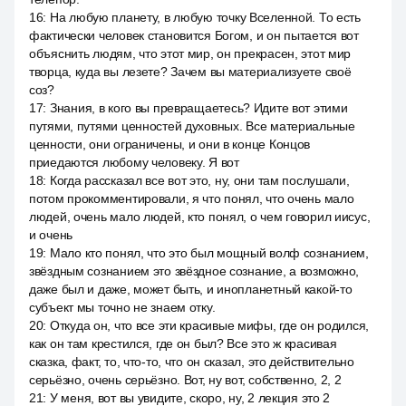
16
:
На любую планету, в любую точку Вселенной. То есть
фактически человек становится Богом, и он пытается вот
объяснить людям, что этот мир, он прекрасен, этот мир
творца, куда вы лезете? Зачем вы материализуете своё
соз?
17
:
Знания, в кого вы превращаетесь? Идите вот этими
путями, путями ценностей духовных. Все материальные
ценности, они ограничены, и они в конце Концов
приедаются любому человеку. Я вот
18
:
Когда рассказал все вот это, ну, они там послушали,
потом прокомментировали, я что понял, что очень мало
людей, очень мало людей, кто понял, о чем говорил иисус,
и очень
19
:
Мало кто понял, что это был мощный волф сознанием,
звёздным сознанием это звёздное сознание, а возможно,
даже был и даже, может быть, и инопланетный какой-то
субъект мы точно не знаем отку.
20
:
Откуда он, что все эти красивые мифы, где он родился,
как он там крестился, где он был? Все это ж красивая
сказка, факт, то, что-то, что он сказал, это действительно
серьёзно, очень серьёзно. Вот, ну вот, собственно, 2, 2
21
:
У меня, вот вы увидите, скоро, ну, 2 лекция это 2