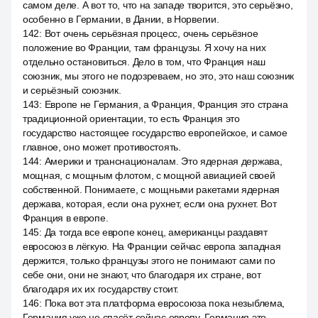
самом деле. А вот то, что на западе творится, это серьёзно,
особенно в Германии, в Дании, в Норвегии.
142
:
Вот очень серьёзная процесс, очень серьёзное
положение во Франции, там французы. Я хочу на них
отдельно остановиться. Дело в том, что Франция наш
союзник, мы этого не подозреваем, но это, это наш союзник
и серьёзный союзник.
143
:
Европе не Германия, а Франция, Франция это страна
традиционной ориентации, то есть Франция это
государство настоящее государство европейское, и самое
главное, оно может противостоять.
144
:
Америки и транснационалам. Это ядерная держава,
мощная, с мощным флотом, с мощной авиацией своей
собственной. Понимаете, с мощными ракетами ядерная
держава, которая, если она рухнет, если она рухнет. Вот
Франция в европе.
145
:
Да тогда все европе конец, американцы раздавят
евросоюз в лёгкую. На Франции сейчас европа западная
держится, только французы этого не понимают сами по
себе они, они не знают, что благодаря их стране, вот
благодаря их их государству стоит.
146
:
Пока вот эта платформа евросоюза пока незыблема,
Германия уже не спасёт сейчас европу, Германия это