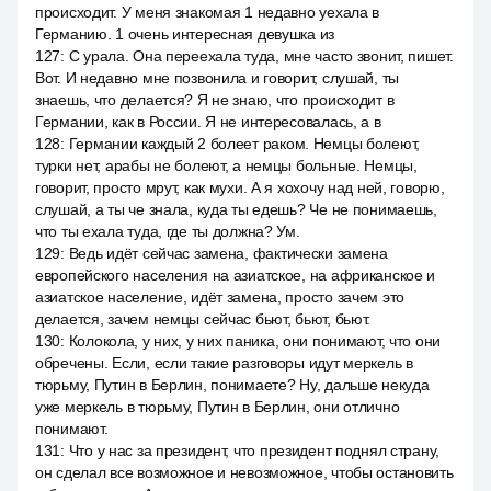
происходит. У меня знакомая 1 недавно уехала в
Германию. 1 очень интересная девушка из
127
:
С урала. Она переехала туда, мне часто звонит, пишет.
Вот. И недавно мне позвонила и говорит, слушай, ты
знаешь, что делается? Я не знаю, что происходит в
Германии, как в России. Я не интересовалась, а в
128
:
Германии каждый 2 болеет раком. Немцы болеют,
турки нет, арабы не болеют, а немцы больные. Немцы,
говорит, просто мрут, как мухи. А я хохочу над ней, говорю,
слушай, а ты че знала, куда ты едешь? Че не понимаешь,
что ты ехала туда, где ты должна? Ум.
129
:
Ведь идёт сейчас замена, фактически замена
европейского населения на азиатское, на африканское и
азиатское население, идёт замена, просто зачем это
делается, зачем немцы сейчас бьют, бьют, бьют.
130
:
Колокола, у них, у них паника, они понимают, что они
обречены. Если, если такие разговоры идут меркель в
тюрьму, Путин в Берлин, понимаете? Ну, дальше некуда
уже меркель в тюрьму, Путин в Берлин, они отлично
понимают.
131
:
Что у нас за президент, что президент поднял страну,
он сделал все возможное и невозможное, чтобы остановить