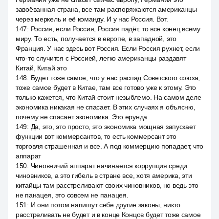
завоёванная страна, все там распоряжаются американцы
через меркель и её команду. И у нас Россия. Вот.
147
:
Россия, если Россия, Россия падёт, то все конец всему
миру. То есть, получается в европе, в западной, это
Франция. У нас здесь вот Россия. Если Россия рухнет, если
что-то случится с Россией, легко американцы раздавят
Китай, Китай это
148
:
Будет тоже самое, что у нас распад Советского союза,
тоже самое будет в Китае, там все готово уже к этому. Это
только кажется, что Китай стоит незыблемо. На самом деле
экономика никакая не спасает. В этих случаях я объясню,
почему не спасает экономика. Это ерунда.
149
:
Да, это, это просто, это экономика мощная запускает
функции вот коммерсантов, то есть коммерсант это
торговля страшенная и все. А под коммерцию попадает, что
аппарат
150
:
Чиновничий аппарат начинается коррупция среди
чиновников, а это гибель в стране все, хотя америка, эти
китайцы там расстреливают своих чиновников, но ведь это
не панацея, это совсем не панацея.
151
:
И они потом напишут себе другие законы, никто
расстреливать не будет и в конце Концов будет тоже самое