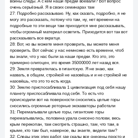
войны следы. А с кем наши предки воевали? Вот вопрос
очень серьёзный. Я в своих семинарах там
27
:
Подробно рассказываю. Ну, как сказать, подробно, я не
могу это рассказать, потому что там, ну, нет времени на
подробные то эти вещи там приходится мне рассказывать,
чтобы огромный материал осветить. Приходится вот так вот
рассказывать все вкратце.
28
:
Вот, но вы можете меня проверить, вы можете меня
проверить. Вот сейчас у нас немножко есть времени, чтоб
вы знали, что у нас были за наши предки. Кто это, это
примерно олигоцен, это время 35000000 лет назад вся.
29
:
Земля превратилась в гигантскую. Я не знаю, как
назвать, в общем, стройкой не назовёшь и и не стройкой не
назовёшь, что это то есть когда.
30
:
Землю приспосабливала 1 цивилизация под себя нашу
планету приспосабливала под себя. То есть что
происходили вот на поверхности сносились целые горы
сносились огромные роторные экскаваторы работали
31
:
Перемалывали целые горы, гигантские горы
перемалывались, половина урала снесено полови, весь
крым перекопан, там смотреть страшно, там, что там, в
крыме, кто там был, наверное, вы знаете, видели там?
32
:
Следы этих этих работ, где скалы все снесены просто и