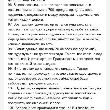
96
:
В чехословакии, на территории чехословакии они
открыли немного немало 700 городов, представляете,
подземных, подземных и между городами подземные, что
коммуникации, дороги.
97
:
Все там, там, даже гитлер пытался туда затолкать
паровоз, там проложить дорогу железную, чтобы кататься.
Кстати, говорят, что ему это удалось. Там вопрос был только
куда девать этот дым? Если бы электровоз лучше было бы,
конечно, понимаете, но есть
98
:
Значит, данные, что якобы он аж заезжал под землёй,
пла туда чуть ли не до сталинграда. То есть все связано под
землёй, все. И этих карт нет. Практически мы не знаем, что
там творится. Это все создано.
99
:
И кто-то этим хочет снова, что овладеть. Так вот,
понимаете, что происходит на земле в настоящее время, в
настоящее время, вот, что у нас сейчас скоро будут
выборы, да, президента, да, вот.
100
:
Ну, вы тут, наверное, видели. Знаете, что у вас сегодня
Грудинин к вам приехал, да, здесь у вас в Новосибирске.
Вот. И тут много людей, наверное, отправилось туда и
послушать, что он скажет. Вопрос.
101
:
Вопрос, а что происходит в стране? Вы знаете, кто