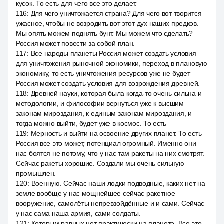
кусок. То есть для чего все это делает.
116
:
Для чего уничтожается страна? Для чего вот творится
ужасное, чтобы не возродить вот этот дух наших предков.
Мы опять можем поднять бунт. Мы можем что сделать?
Россия может повести за собой план.
117
:
Все народы планеты Россия может создать условия
для уничтожения рыночной экономики, переход в плановую
экономику, то есть уничтожения ресурсов уже не будет
Россия может создать условия для возрождения древней.
118
:
Древней науки, которая была когда-то очень сильна и
методологии, и философии вернуться уже к высшим
законам мироздания, к единым законам мироздания, и
тогда можно выйти, будет уже в космос. То есть
119
:
Мерность и выйти на освоение других планет. То есть
Россия все это может, потенциал огромный. Именно они
нас боятся не потому, что у нас там ракеты на них смотрят.
Сейчас ракеты хорошие. Создали мы очень сильную
промышлен.
120
:
Военную. Сейчас наши лодки подводные, каких нет на
земле вообще у нас мощнейшее сейчас ракетное
вооружение, самолёты непревзойдённые и и сами. Сейчас
у нас сама наша армия, сами солдаты.
121
:
Которым равных нет практически на планете. Все это