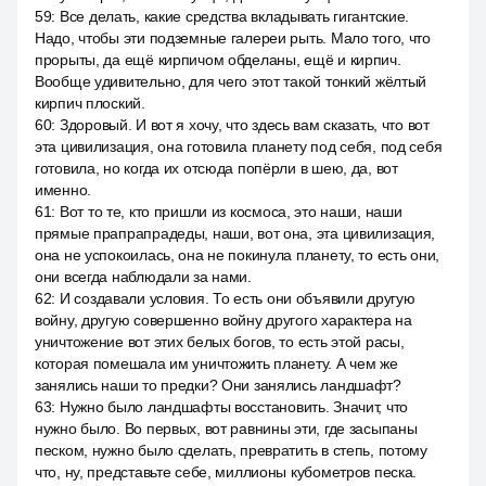
59
:
Все делать, какие средства вкладывать гигантские.
Надо, чтобы эти подземные галереи рыть. Мало того, что
прорыты, да ещё кирпичом обделаны, ещё и кирпич.
Вообще удивительно, для чего этот такой тонкий жёлтый
кирпич плоский.
60
:
Здоровый. И вот я хочу, что здесь вам сказать, что вот
эта цивилизация, она готовила планету под себя, под себя
готовила, но когда их отсюда попёрли в шею, да, вот
именно.
61
:
Вот то те, кто пришли из космоса, это наши, наши
прямые прапрапрадеды, наши, вот она, эта цивилизация,
она не успокоилась, она не покинула планету, то есть они,
они всегда наблюдали за нами.
62
:
И создавали условия. То есть они объявили другую
войну, другую совершенно войну другого характера на
уничтожение вот этих белых богов, то есть этой расы,
которая помешала им уничтожить планету. А чем же
занялись наши то предки? Они занялись ландшафт?
63
:
Нужно было ландшафты восстановить. Значит, что
нужно было. Во первых, вот равнины эти, где засыпаны
песком, нужно было сделать, превратить в степь, потому
что, ну, представьте себе, миллионы кубометров песка.