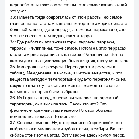
переработаны тоже самое саяны тоже самое кавказ, алтай
это ужас.
33
:
Планета тогда содрогалась от этой работы, но самое
главное не вот это там каньоны, которые в америке, знаете,
большой каньон, где колорадо, это же все перекопано, это,
это все снесено, там видно, как эти терра
34
:
Где работали эти экскаваторы, террасы, террасы,
террасы, Филиппины, тоже самое. Потом на этих террасах
стали там рис выращивать на тех же Филиппинах. Вот на
самом деле эта цивилизация была хищник, она уничтожала
35
:
Минеральные ресурсы. Переводил эти ресурсы в
таблицу Менделеева, в чистые, в чистые вещества, и эти
вещества методом телепортации куда-то перегонялись на
какую-то планету, то есть элементы, элементы, готовые
элементы, которые были выбраны
36
:
Из Горных пород, а пески высыпались на огромной
территории, они высыпались. Песок это что? Это
фактически кремний, там немного Роговой обманки,
немного плагиоклаза. То есть это
37
:
Совсем немного. Ну, это кремниевый кремнезём, его
выбрасывали миллионами кубов в азии, в сибири. Вот вся
сибирь стоит вот на этом. Вот у вас же здесь кругом песок,