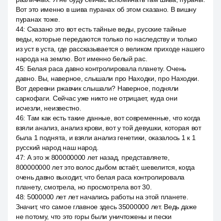
Вот это именно в шива пуранах об этом сказано. В вишну
пуранах тоже.
44
:
Сказано это вот есть тайные веды, русские тайные
веды, которые передаются только по наследству и только
из уст в уста, где рассказывается о великом приходе нашего
народа на землю. Вот именно белый рас.
45
:
Белая раса давно контролировала планету. Очень
давно. Вы, наверное, слышали про Находки, про Находки.
Вот деревни ржавчик слышали? Наверное, подняли
саркофаги. Сейчас уже никто не отрицает, куда они
исчезли, неизвестно.
46
:
Там как есть такие данные, вот современные, что когда
взяли анализ, анализ крови, вот у той девушки, которая вот
была 1 поднята, и взяли анализ генетики, оказалось 1 к 1
русский народ наш народ.
47
:
А это ж 800000000 лет назад, представляете,
800000000 лет это волос дыбом встаёт, шевелится, когда
очень давно выходит, что белая раса контролировала
планету, смотрела, но просмотрела вот 30.
48
:
5000000 лет лет начались работы на этой планете.
Значит, что самое главное здесь 35000000 лет. Ведь даже
не потому, что это горы были уничтожены и пески