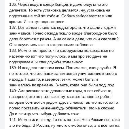
136
:
Через воду, в конце Концов, и даже оккультно это
делается. То есть установка делается, ну, установка на
подсознание той же собаки. Собака заболевает там или
кролик. И вот тут поднаторели.
137
:
Вот в этом плане так поднаторели, что стали людьми
заниматься. Точно отсюда пошло вроде благородное было
дело бороться с раком. А на самом деле, что они сделали?
Они научились как на как раковыми заболева.
138
:
Можно что просто, что как оружием пользоваться по
населению вот что получилось, а мы про это даже не
подозреваем, и спецслужбы этим знают.
139
:
И владеют это этим всем. Понимаете, спецслужбы. Я
не говорю, что это наши занимаются уничтожением своего
народа. Наши то, наверное, этим, может быть, и
занимались во времена. Знаете, когда они были под, под
140
:
Американцев это девяностые годы, а вот сейчас то,
наверное, это нет, все-таки, ну, хватает западных ребят,
которые болтаются рядом здесь с нами, так что их то, их то
полно поставить какие-нибудь облучатели, это не сложно.
Да и в пищу что-нибудь добавить тоже.
141
:
Можно или в воду. То есть вот так. Но в России все-таки
это не беда. В России, ну много онкобольных, это все так на