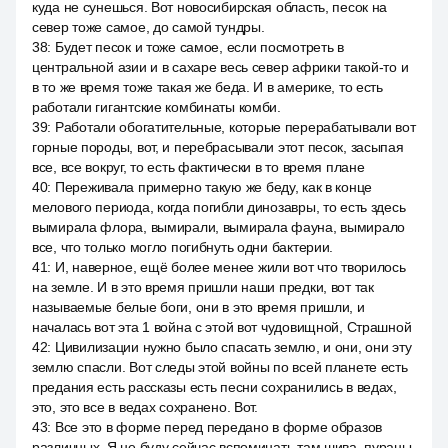
куда не сунешься. Вот новосибирская область, песок на
север тоже самое, до самой тундры.
38
:
Будет песок и тоже самое, если посмотреть в
центральной азии и в сахаре весь север африки такой-то и
в то же время тоже такая же беда. И в америке, то есть
работали гигантские комбинаты комби.
39
:
Работали обогатительные, которые перерабатывали вот
горные породы, вот, и перебрасывали этот песок, засыпая
все, все вокруг, то есть фактически в то время плане
40
:
Переживала примерно такую же беду, как в конце
мелового периода, когда погибли динозавры, то есть здесь
вымирала флора, вымирали, вымирала фауна, вымирало
все, что только могло погибнуть одни бактерии.
41
:
И, наверное, ещё более менее жили вот что творилось
на земле. И в это время пришли наши предки, вот так
называемые белые боги, они в это время пришли, и
началась вот эта 1 война с этой вот чудовищной, Страшной
42
:
Цивилизации нужно было спасать землю, и они, они эту
землю спасли. Вот следы этой войны по всей планете есть
предания есть рассказы есть песни сохранились в ведах,
это, это все в ведах сохранено. Вот.
43
:
Все это в форме перед передано в форме образов
различных. Я не буду сейчас вспоминать там шива, пураны.