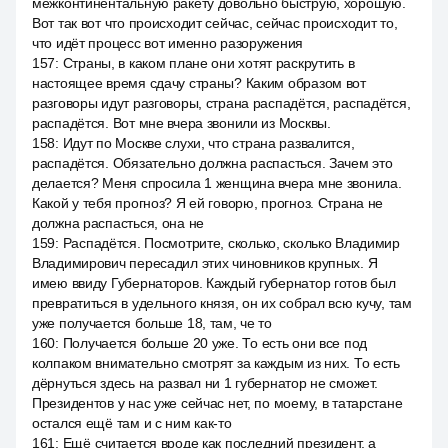
межконтинентальную ракету довольно быструю, хорошую.
Вот так вот что происходит сейчас, сейчас происходит то,
что идёт процесс вот именно разоружения
157
:
Страны, в каком плане они хотят раскрутить в
настоящее время сдачу страны? Каким образом вот
разговоры идут разговоры, страна распадётся, распадётся,
распадётся. Вот мне вчера звонили из Москвы.
158
:
Идут по Москве слухи, что страна развалится,
распадётся. Обязательно должна распасться. Зачем это
делается? Меня спросила 1 женщина вчера мне звонила.
Какой у тебя прогноз? Я ей говорю, прогноз. Страна не
должна распасться, она не
159
:
Распадётся. Посмотрите, сколько, сколько Владимир
Владимирович пересадил этих чиновников крупных. Я
имею ввиду Губернаторов. Каждый губернатор готов был
превратиться в удельного князя, он их собрал всю кучу, там
уже получается больше 18, там, че то
160
:
Получается больше 20 уже. То есть они все под
колпаком внимательно смотрят за каждым из них. То есть
дёрнуться здесь на развал ни 1 губернатор не сможет.
Президентов у нас уже сейчас нет, по моему, в татарстане
остался ещё там и с ним как-то
161
:
Ещё считается вроде как последний президент, а