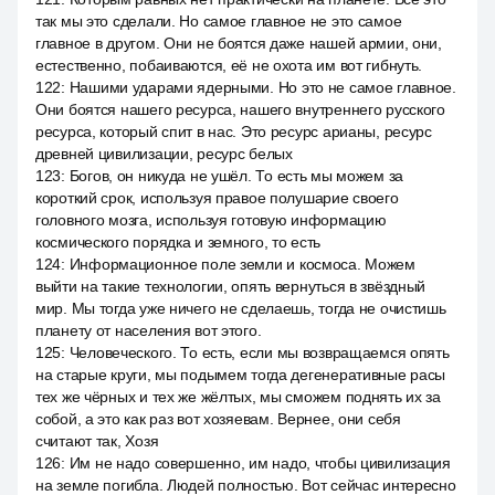
так мы это сделали. Но самое главное не это самое
главное в другом. Они не боятся даже нашей армии, они,
естественно, побаиваются, её не охота им вот гибнуть.
122
:
Нашими ударами ядерными. Но это не самое главное.
Они боятся нашего ресурса, нашего внутреннего русского
ресурса, который спит в нас. Это ресурс арианы, ресурс
древней цивилизации, ресурс белых
123
:
Богов, он никуда не ушёл. То есть мы можем за
короткий срок, используя правое полушарие своего
головного мозга, используя готовую информацию
космического порядка и земного, то есть
124
:
Информационное поле земли и космоса. Можем
выйти на такие технологии, опять вернуться в звёздный
мир. Мы тогда уже ничего не сделаешь, тогда не очистишь
планету от населения вот этого.
125
:
Человеческого. То есть, если мы возвращаемся опять
на старые круги, мы подымем тогда дегенеративные расы
тех же чёрных и тех же жёлтых, мы сможем поднять их за
собой, а это как раз вот хозяевам. Вернее, они себя
считают так, Хозя
126
:
Им не надо совершенно, им надо, чтобы цивилизация
на земле погибла. Людей полностью. Вот сейчас интересно