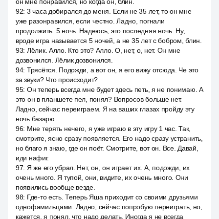
он мне понравился, но когда он, блин.
92
:
3 часа добирался до меня. Если не 35 лет, то он мне
уже разонравился, если честно. Ладно, погнали
продолжить. 5 ночь. Надеюсь, это последняя ночь. Ну,
вроде игра называется 5 ночей, а не 35 лет с бобром, блин.
93
:
Лёлик. Алло. Кто это? Алло. О, нет, о, нет. Он мне
дозвонился. Лёлик дозвонился.
94
:
Трясётся. Подожди, а вот он, я его вижу отсюда. Че это
за звуки? Что происходит?
95
:
Он теперь всегда мне будет здесь петь, я не понимаю. А
это он в планшете пел, понял? Вопросов больше нет.
Ладно, сейчас переиграем. Я на ваших глазах пройду эту
ночь базарю.
96
:
Мне терять нечего, я уже играю в эту игру 1 час. Так,
смотрите, ясно сразу появляется. Его надо сразу устранить,
но благо я знаю, где он поёт. Смотрите, вот он. Все. Давай,
иди нафиг.
97
:
Я же его убрал. Нет, он, он играет их. А, подожди, их
очень много. Я тупой, они, видите, их очень много. Они
появились вообще везде.
98
:
Где-то есть. Теперь Яша приходит со своими друзьями
однофамильцами. Ладно, сейчас попробую переиграть, но,
кажется, я понял, что надо делать. Иногда я не всегда