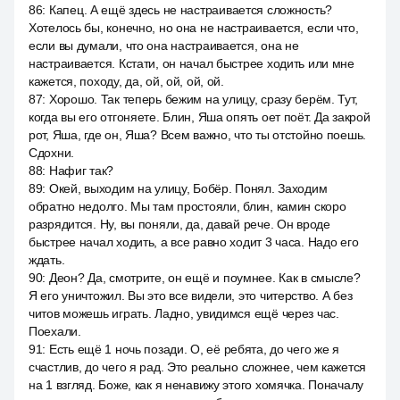
86
:
Капец. А ещё здесь не настраивается сложность?
Хотелось бы, конечно, но она не настраивается, если что,
если вы думали, что она настраивается, она не
настраивается. Кстати, он начал быстрее ходить или мне
кажется, походу, да, ой, ой, ой, ой.
87
:
Хорошо. Так теперь бежим на улицу, сразу берём. Тут,
когда вы его отгоняете. Блин, Яша опять оет поёт. Да закрой
рот, Яша, где он, Яша? Всем важно, что ты отстойно поешь.
Сдохни.
88
:
Нафиг так?
89
:
Окей, выходим на улицу, Бобёр. Понял. Заходим
обратно недолго. Мы там простояли, блин, камин скоро
разрядится. Ну, вы поняли, да, давай рече. Он вроде
быстрее начал ходить, а все равно ходит 3 часа. Надо его
ждать.
90
:
Деон? Да, смотрите, он ещё и поумнее. Как в смысле?
Я его уничтожил. Вы это все видели, это читерство. А без
читов можешь играть. Ладно, увидимся ещё через час.
Поехали.
91
:
Есть ещё 1 ночь позади. О, её ребята, до чего же я
счастлив, до чего я рад. Это реально сложнее, чем кажется
на 1 взгляд. Боже, как я ненавижу этого хомячка. Поначалу