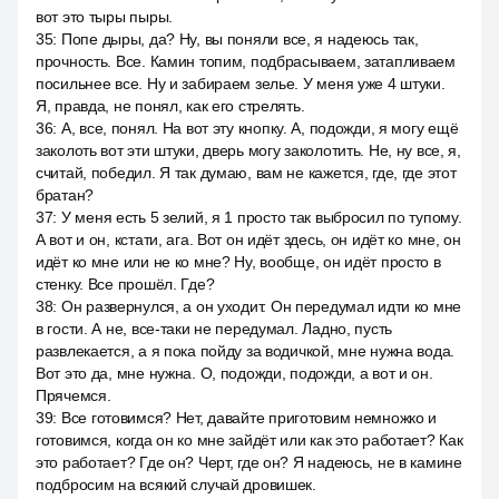
вот это тыры пыры.
35
:
Попе дыры, да? Ну, вы поняли все, я надеюсь так,
прочность. Все. Камин топим, подбрасываем, затапливаем
посильнее все. Ну и забираем зелье. У меня уже 4 штуки.
Я, правда, не понял, как его стрелять.
36
:
А, все, понял. На вот эту кнопку. А, подожди, я могу ещё
заколоть вот эти штуки, дверь могу заколотить. Не, ну все, я,
считай, победил. Я так думаю, вам не кажется, где, где этот
братан?
37
:
У меня есть 5 зелий, я 1 просто так выбросил по тупому.
А вот и он, кстати, ага. Вот он идёт здесь, он идёт ко мне, он
идёт ко мне или не ко мне? Ну, вообще, он идёт просто в
стенку. Все прошёл. Где?
38
:
Он развернулся, а он уходит. Он передумал идти ко мне
в гости. А не, все-таки не передумал. Ладно, пусть
развлекается, а я пока пойду за водичкой, мне нужна вода.
Вот это да, мне нужна. О, подожди, подожди, а вот и он.
Прячемся.
39
:
Все готовимся? Нет, давайте приготовим немножко и
готовимся, когда он ко мне зайдёт или как это работает? Как
это работает? Где он? Черт, где он? Я надеюсь, не в камине
подбросим на всякий случай дровишек.