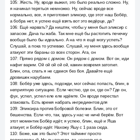
105
:
Жесть. Ну, вроде выжил, это было реально сложно. Ну,
я начинал теряться немножко. Ну, сейчас вроде все
нормально, все, я приготовил эликсир, где этот наш Бобёр,
а бобра нет, я успею ещё взять вот это ведёрце, да?
106
:
Ещё нарвать? Да ништяк, чтобы у меня был эликсир с
запасом. Дача ты жаба. Так мне ещё бы растопить печечку
вообще было бы идеально. А на что я ещё могу успеть?
Слушай, а пока то успеваю. Слушай, ну меня здесь вообще
атакуют эти бараны со всех сторон. Ага, он
107
:
Прямо рядом с домом. Он рядом с домом. Вот он, иди
нафиг варим. Ой ой ой ой ой, камин вовремя затопил.
Блин, опа, спать я не сдамся без боя. Давайте ещё
дровишек нарубаем.
108
:
Бобёр уже здесь, подожди, мог сейчас попасть, блин, в
неприятную ситуацию. Если честно, где он, где он? Где он,
фух, успел, успел еле еле идёмте. Он вроде перестал
атаковать. Есть время набрать ингредиентов для
109
:
Эликсира против Бобровой болезни. Блин, это от
бешенства. Если что, так, здесь у нас че ничё берём. Вот
этот моментик Бобёр идёт, я успею, блин, ещё и Яша
атакует, и Бобёр идёт. Нахожу Яшу с 1 раза сюда.
110
:
Боже, как это было? Этот тайминг просто
великолепный. Ну, вы поняли, да, насколько я