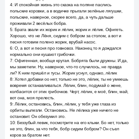
4
:
И спокойная жизнь это сказка на поляне паслись
польские коровки, а в водичке прыгали зелёные лягушки,
польские, наверное, скорее всего, да, а чуть дальше
проживали 2 весёлых бобра.
5
:
Брата звали их жорик и лёлик, жорик и лёлик. Офигеть.
Хорошо, что не Лёня, сидим с бобром за столом, а вот и
песня готовим полено жорик, врубай насос.
6
:
О, а вот и песня про говновоз. Наконец то я дождался
нормально они кушают грибочки.
7
:
Офигенная, вообще крутая. Бобрята были дружны. И да,
мы заметили. Ну, наверное, что-то случилось, не правда
ли? К ним пришёл и тусы. Жорик уснул, однако, лёлик
8
:
Хотел добавки оо нет, только не это, лёлик, ты не умеешь
вовремя останавливаться. Лёлик, блин, подумай о жене,
колбасится от этих грибочков. Черт, лёлик, е моё, блин, май,
вот она, моя прелесть.
9
:
Лёлик, остановись, блин, лёлик, у тебя уже глаза из
орбиты вылезли. Остановись. Не лёлика уже ничего не
остановит. Он обезумил это.
10
:
Беззубый левик, посмотрите на его клыки. Бо нет, только
не это, блин, за что тебя, бобр сидим бобром? Он съел
коров за братом нет.