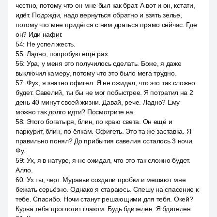
честно, потому что он мне был как брат. А вот и он, кстати,
идёт. Подожди, надо вернуться обратно и взять зелье,
потому что мне придётся с ним драться прямо сейчас. Где
он? Иди нафиг.
54
:
Не успел жесть.
55
:
Ладно, попробую ещё раз.
56
:
Ура, у меня это получилось сделать. Боже, я даже
выключил камеру, потому что это было мега трудно.
57
:
Фух, я знатно офигел. Я не ожидал, что это так сложно
будет. Савелий, ты бы не мог побыстрее. Я потратил на 2
день 40 минут своей жизни. Давай, рече. Ладно? Ему
можно так долго идти? Посмотрите на.
58
:
Этого богатыря, блин, по краю света. Он ещё и
паркурит, блин, по ёлкам. Офигеть. Это та же заставка. Я
правильно понял? До прибытия савелия осталось 3 ночи.
Фу.
59
:
Ух, я в натуре, я не ожидал, что это так сложно будет.
Алло.
60
:
Ух ты, черт. Муравьи создали пробки и мешают мне
бежать серьёзно. Однако я стараюсь. Спешу на спасение к
тебе. Спасибо. Ночи станут решающими для тебя. Окей?
Курва тебя проглотит глазом. Будь бдителен. Я бдителен.