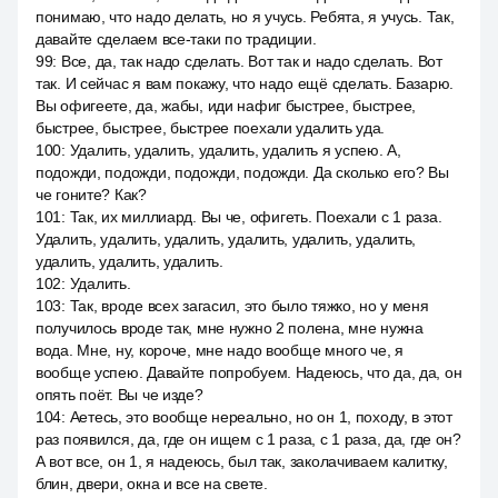
понимаю, что надо делать, но я учусь. Ребята, я учусь. Так,
давайте сделаем все-таки по традиции.
99
:
Все, да, так надо сделать. Вот так и надо сделать. Вот
так. И сейчас я вам покажу, что надо ещё сделать. Базарю.
Вы офигеете, да, жабы, иди нафиг быстрее, быстрее,
быстрее, быстрее, быстрее поехали удалить уда.
100
:
Удалить, удалить, удалить, удалить я успею. А,
подожди, подожди, подожди, подожди. Да сколько его? Вы
че гоните? Как?
101
:
Так, их миллиард. Вы че, офигеть. Поехали с 1 раза.
Удалить, удалить, удалить, удалить, удалить, удалить,
удалить, удалить, удалить.
102
:
Удалить.
103
:
Так, вроде всех загасил, это было тяжко, но у меня
получилось вроде так, мне нужно 2 полена, мне нужна
вода. Мне, ну, короче, мне надо вообще много че, я
вообще успею. Давайте попробуем. Надеюсь, что да, да, он
опять поёт. Вы че изде?
104
:
Аетесь, это вообще нереально, но он 1, походу, в этот
раз появился, да, где он ищем с 1 раза, с 1 раза, да, где он?
А вот все, он 1, я надеюсь, был так, заколачиваем калитку,
блин, двери, окна и все на свете.