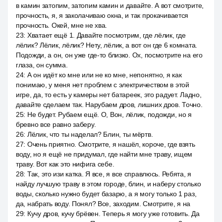
в камин затопим, затопим камин и давайте. А вот смотрите,
прочность, я, я заколачиваю окна, и так прокачивается
прочность. Окей, мне не хва.
23
:
Хватает ещё 1. Давайте посмотрим, где лёлик, где
лёлик? Лёлик, лёлик? Нету, лёлик, а вот он где 6 комната.
Подожди, а он, он уже где-то близко. Ох, посмотрите на его
глаза, он сумма.
24
:
А он идёт ко мне или не ко мне, непонятно, я как
понимаю, у меня нет проблем с электричеством в этой
игре, да, то есть у камеры нет батареек, это радует. Ладно,
давайте сделаем так. Нарубаем дров, лишних дров. Точно.
25
:
Не будет. Рубаем ещё. О, Вон, лёлик, подожди, но я
бревно все равно заберу.
26
:
Лёлик, что ты наделал? Блин, ты мёртв.
27
:
Очень приятно. Смотрите, я нашёл, короче, где взять
воду, но я ещё не придумал, где найти мне траву, ищем
траву. Вот как это нифига себе.
28
:
Так, это изи катка. Я все, я все справлюсь. Ребята, я
найду лучшую траву в этом городе, блин, и наберу столько
воды, сколько нужно будет базарю, а я могу только 1 раз,
да, набрать воду. Понял? Все, заходим. Смотрите, я на
29
:
Кучу дров, кучу брёвен. Теперь я могу уже готовить. Да