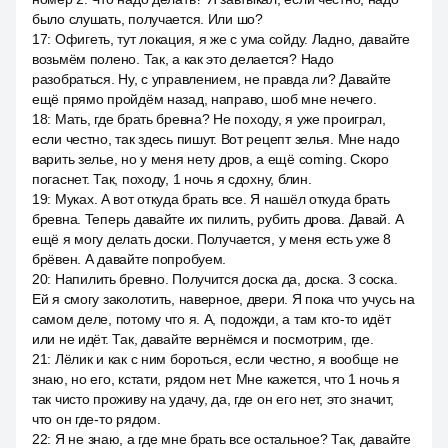
было слушать, получается. Или шо?
17
:
Офигеть, тут локация, я же с ума сойду. Ладно, давайте
возьмём полено. Так, а как это делается? Надо
разобраться. Ну, с управлением, не правда ли? Давайте
ещё прямо пройдём назад, направо, шоб мне нечего.
18
:
Мать, где брать бревна? Не походу, я уже проиграл,
если честно, так здесь пишут. Вот рецепт зелья. Мне надо
варить зелье, но у меня нету дров, а ещё coming. Скоро
погаснет. Так, походу, 1 ночь я сдохну, блин.
19
:
Муках. А вот откуда брать все. Я нашёл откуда брать
бревна. Теперь давайте их пилить, рубить дрова. Давай. А
ещё я могу делать доски. Получается, у меня есть уже 8
брёвен. А давайте попробуем.
20
:
Напилить бревно. Получится доска да, доска. 3 соска.
Ей я смогу заколотить, наверное, двери. Я пока что учусь на
самом деле, потому что я. А, подожди, а там кто-то идёт
или не идёт. Так, давайте вернёмся и посмотрим, где.
21
:
Лёлик и как с ним бороться, если честно, я вообще не
знаю, но его, кстати, рядом нет. Мне кажется, что 1 ночь я
так чисто проживу на удачу, да, где он его нет, это значит,
что он где-то рядом.
22
:
Я не знаю, а где мне брать все остальное? Так, давайте