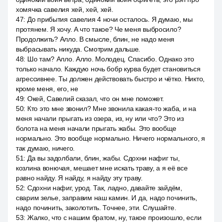
хомячка савелия хей, хей, хей.
47
:
До прибытия савелия 4 ночи осталось. Я думаю, мы
протянем. Я хочу. А что такое? Че меня выбросило?
Продолжить? Алло. В смысле, блин, не надо меня
выбрасывать никуда. Смотрим дальше.
48
:
Шо там? Алло. Алло. Молодец. Спасибо. Однако это
только начало. Каждую ночь бобр курва будет становиться
агрессивнее. Ты должен действовать быстро и чётко. Никто,
кроме меня, его, не
49
:
Окей, Савелий сказал, что он мне поможет.
50
:
Кто это мне звонил? Мне звонила какая-то жаба, и на
меня начали прыгать из озера, из, ну или что? Это из
болота на меня начали прыгать жабы. Это вообще
нормально. Это вообще нормально. Ничего нормального, я
так думаю, ничего.
51
:
Да вы задолбали, блин, жабы. Сдохни нафиг ты,
козлина вонючая, мешает мне искать траву, а я её все
равно найду. Я найду, я найду эту траву.
52
:
Сдохни нафиг, урод. Так, ладно, давайте зайдём,
сварим зелье, заправим наш камин. И да, надо починить,
надо починить, заколотить. Точнее, эти. Слушайте.
53
:
Жалко, что с нашим братом, ну, такое произошло, если