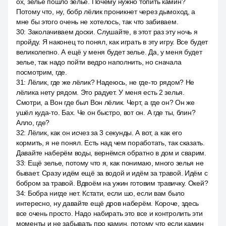
ох, зелье пошло зелье. Почему нужно топить камин?
Потому что, ну, бобр лёлик проникнет через дымоход, а
мне бы этого очень не хотелось, так что забиваем.
30
:
Заколачиваем доски. Слушайте, в этот раз эту ночь я
пройду. Я наконец то понял, как играть в эту игру. Все будет
великолепно. А ещё у меня будет зелье. Да, у меня будет
зелье, так надо пойти ведро наполнить, но сначала
посмотрим, где.
31
:
Лёлик, где же лёлик? Надеюсь, не где-то рядом? Не
лёлика нету рядом. Это радует. У меня есть 2 зелья.
Смотри, а Вон где был Вон лёлик. Черт, а где он? Он же
ушёл куда-то. Бах. Че он быстро, вот он. А где ты, блин?
Алло, где?
32
:
Лёлик, как он исчез за 3 секунды. А вот, а как его
кормить, я не понял. Есть над чем поработать, так сказать.
Давайте наберём воды, вернёмся обратно в дом и сварим.
33
:
Ещё зелье, потому что я, как понимаю, много зелья не
бывает. Сразу идём ещё за водой и идём за травой. Идём с
бобром за травой. Вдвоём на ужин готовим травичку. Окей?
34
:
Бобра нигде нет. Кстати, если шо, если вам было
интересно, ну давайте ещё дров наберём. Короче, здесь
все очень просто. Надо набирать это все и контролить эти
моменты и не забывать про камин, потому что если камин