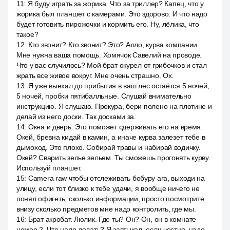
11
:
Я буду играть за жорика. Что за триллер? Капец, что у
жорика был планшет с камерами. Это здорово. И что надо
будет готовить пирожочки и кормить его. Ну, лёлика, что
такое?
12
:
Кто звонит? Кто звонит? Это? Алло, курва компании.
Мне нужна ваша помощь. Хомячок Савелий на проводе.
Что у вас случилось? Мой брат окурел от грибочков и стал
жрать все живое вокруг. Мне очень страшно. Ох.
13
:
Я уже выехал до прибытия в ваш лес остаётся 5 ночей,
5 ночей, пробки пятибалльные. Слушай внимательно
инструкцию. Я слушаю. Прокура, бери полено на плотине и
делай из него доски. Так досками за.
14
:
Окна и дверь. Это поможет сдерживать его на время.
Окей, бревна кидай в камин, а иначе курва залезет тебе в
дымоход. Это плохо. Собирай травы и набирай водичку.
Окей? Сварить зелье зельем. Ты сможешь прогонять курву.
Используй планшет.
15
:
Camera raw чтобы отслеживать бобуру ага, выходи на
улицу, если тот близко к тебе удачи, я вообще ничего не
понял офигеть, сколько информации, просто посмотрите
внизу сколько предметов мне надо контролить, где мы.
16
:
Брат акробат. Люлик. Где ты? Он? Он, он в комнате
номер 2. Что надо делать? Я завтыкал, если честно, надо