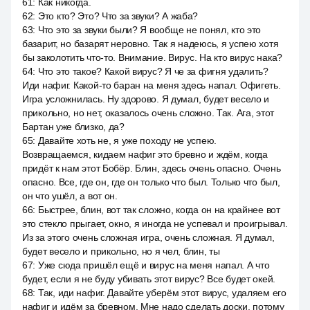
61
:
Как никогда.
62
:
Это кто? Это? Что за звуки? А жаба?
63
:
Что это за звуки были? Я вообще не понял, кто это
базарит, но базарят неровно. Так я надеюсь, я успею хотя
бы заколотить что-то. Внимание. Вирус. На кто вирус нака?
64
:
Что это такое? Какой вирус? Я че за фигня удалить?
Иди нафиг. Какой-то баран на меня здесь напал. Офигеть.
Игра усложнилась. Ну здорово. Я думал, будет весело и
прикольно, но нет, оказалось очень сложно. Так. Ага, этот
Бартан уже близко, да?
65
:
Давайте хоть не, я уже походу не успею.
Возвращаемся, кидаем нафиг это бревно и ждём, когда
придёт к нам этот Бобёр. Блин, здесь очень опасно. Очень
опасно. Все, где он, где он только что был. Только что был,
он что ушёл, а вот он.
66
:
Быстрее, блин, вот так сложно, когда он на крайнее вот
это стекло прыгает, окно, я иногда не успевал и проигрывал.
Из за этого очень сложная игра, очень сложная. Я думал,
будет весело и прикольно, но я чел, блин, ты
67
:
Уже сюда пришёл ещё и вирус на меня напал. А что
будет, если я не буду убивать этот вирус? Все будет окей.
68
:
Так, иди нафиг. Давайте уберём этот вирус, удаляем его
нафиг и идём за бревном. Мне надо сделать доски, потому