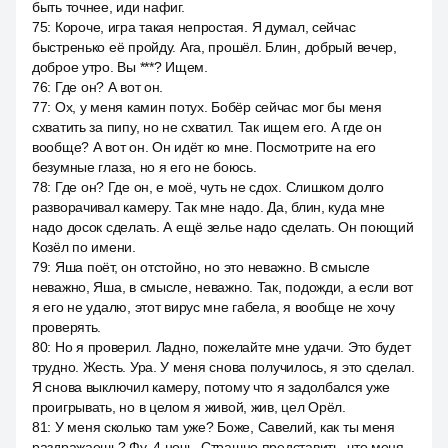
быть точнее, иди нафиг.
75
:
Короче, игра такая непростая. Я думал, сейчас
быстренько её пройду. Ага, прошёл. Блин, добрый вечер,
доброе утро. Вы ***? Ищем.
76
:
Где он? А вот он.
77
:
Ох, у меня камин потух. Бобёр сейчас мог бы меня
схватить за пипу, но не схватил. Так ищем его. А где он
вообще? А вот он. Он идёт ко мне. Посмотрите на его
безумные глаза, но я его не боюсь.
78
:
Где он? Где он, е моё, чуть не сдох. Слишком долго
разворачивал камеру. Так мне надо. Да, блин, куда мне
надо досок сделать. А ещё зелье надо сделать. Он поющий
Козёл по имени.
79
:
Яша поёт, он отстойно, но это неважно. В смысле
неважно, Яша, в смысле, неважно. Так, подожди, а если вот
я его не удалю, этот вирус мне габела, я вообще не хочу
проверять.
80
:
Но я проверил. Ладно, пожелайте мне удачи. Это будет
трудно. Жесть. Ура. У меня снова получилось, я это сделал.
Я снова выключил камеру, потому что я задолбался уже
проигрывать, но в целом я живой, жив, цел Орёл.
81
:
У меня сколько там уже? Боже, Савелий, как ты меня
раздражаешь? Фу, 4 ночь. Страшно представить, что меня