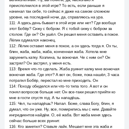
преисполнился в этой игре? То есть, если раньше я
начинал так себе, то сейчас я даже на самом сложном
уровне, на последней ночи, да, справляюсь на ура.
111
:
А здесь день бывает в этой игре или нет? Где вообще
этот Бобёр? Сижу с бобром. Я с тобой сижу с бобром за
столом. Где он? Он ушёл. Он решил меня оставить в покое.
Лёлик одумался наконец.
112
:
Лёлик оставил меня в покое, а он здесь тогда я. Ох ты,
блин, жаба, жаба, жаба, конченная жаба. Хотела мне
заруинить катку. Козлина, ты вонючая. Че с ним он? Он
застрял? Он застрял, у меня есть.
113
:
Время что-то сделать. Жаба руинит капку мне вонючая
вонючая жаба. Где этот? А вот он, боже, пока нашёл, 3 часа
потратил Бобёр, перестал ко мне приходить. Он
114
:
Походу обиделся или что-то типа того. А вот и он
понял вопросов больше нет. Он все-таки решил прийти ко
мне в гости спустя год. А ты нападёшь.
115
:
Чел, ты нападёшь? Напал. Боже, слава Богу, блин, я
думал, что он уже. Ну, все, помирились мы с ним. Давайте
ингредиентов найдём. О, её жаба. Вот жаба меня здесь
сейчас больше всех руинит.
116
:
Кто заметил? Ставьте лайк. Мешает мне эта жаба и