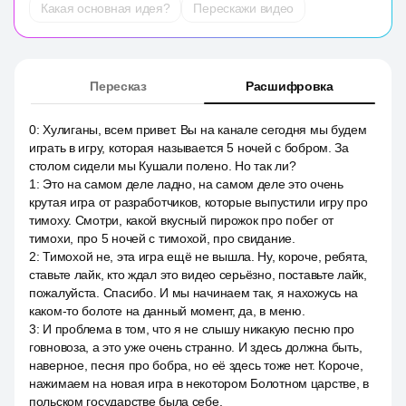
Какая основная идея?
Перескажи видео
Пересказ
Расшифровка
0
:
Хулиганы, всем привет. Вы на канале сегодня мы будем
играть в игру, которая называется 5 ночей с бобром. За
столом сидели мы Кушали полено. Но так ли?
1
:
Это на самом деле ладно, на самом деле это очень
крутая игра от разработчиков, которые выпустили игру про
тимоху. Смотри, какой вкусный пирожок про побег от
тимохи, про 5 ночей с тимохой, про свидание.
2
:
Тимохой не, эта игра ещё не вышла. Ну, короче, ребята,
ставьте лайк, кто ждал это видео серьёзно, поставьте лайк,
пожалуйста. Спасибо. И мы начинаем так, я нахожусь на
каком-то болоте на данный момент, да, в меню.
3
:
И проблема в том, что я не слышу никакую песню про
говновоза, а это уже очень странно. И здесь должна быть,
наверное, песня про бобра, но её здесь тоже нет. Короче,
нажимаем на новая игра в некотором Болотном царстве, в
польском государстве была себе.