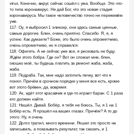
virus. Конечно, вирус сейчас сошёл с ума. Вообще. Это что-
то типа коронавирус. Не дай Бог, что это новая стадия
коронавируса. Мы такое человечество точно не переживём
уже.
117
:
Оу, я выбросил 1 эликсир, они здесь самые ценные,
самые дорогие. Блин, очень приятно. Спасибо. Я, я, я
успею. Как думаете? Боже, это было очень опрометчиво,
очень опрометчиво, но я справился.
118
:
Офигеть. А не сейчас уже все, я рисковать не буду.
Ждём этого бобра. Где он? Вот он сломал мне, блин,
окошко моё, ты будешь платить за ремонт жаба, жаба,
жаба.
119
:
Подраба. Так, мне надо затопить печку, вот что я
понял. Причём в срочном порядке у меня все есть, кроме
вот этого брёвен, да, вовремя.
120
:
Ах, идёт этот красавчик и где-то играет баран. С 1 раза
его должен найти.
121
:
Нашёл. Давай, Бобёр, я тебя не боюсь. Ты, я 1 на 1
Бобёр есть. Я прошёл на ваших глазах. Причём? А то до
этого. Ну, я очень
122
:
Долго тратил, много времени. Решил это просто не
записывать, а показывать результат, так сказать, и 1