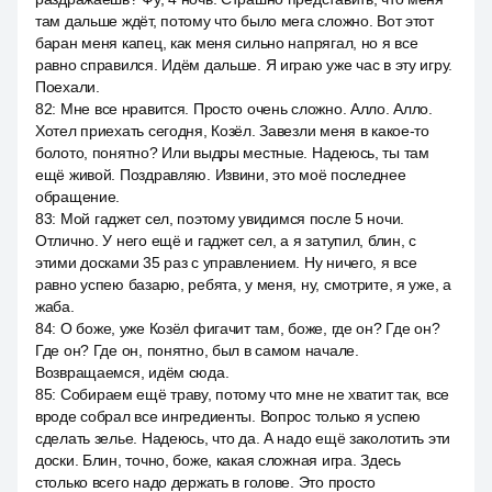
там дальше ждёт, потому что было мега сложно. Вот этот
баран меня капец, как меня сильно напрягал, но я все
равно справился. Идём дальше. Я играю уже час в эту игру.
Поехали.
82
:
Мне все нравится. Просто очень сложно. Алло. Алло.
Хотел приехать сегодня, Козёл. Завезли меня в какое-то
болото, понятно? Или выдры местные. Надеюсь, ты там
ещё живой. Поздравляю. Извини, это моё последнее
обращение.
83
:
Мой гаджет сел, поэтому увидимся после 5 ночи.
Отлично. У него ещё и гаджет сел, а я затупил, блин, с
этими досками 35 раз с управлением. Ну ничего, я все
равно успею базарю, ребята, у меня, ну, смотрите, я уже, а
жаба.
84
:
О боже, уже Козёл фигачит там, боже, где он? Где он?
Где он? Где он, понятно, был в самом начале.
Возвращаемся, идём сюда.
85
:
Собираем ещё траву, потому что мне не хватит так, все
вроде собрал все ингредиенты. Вопрос только я успею
сделать зелье. Надеюсь, что да. А надо ещё заколотить эти
доски. Блин, точно, боже, какая сложная игра. Здесь
столько всего надо держать в голове. Это просто