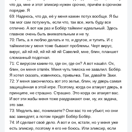
что да, мне и этот эликсир нужен срочно, причём в срочном
порядке. Я
69
:
Надеюсь, что да, её у меня камин потух вообще. Я бы
так мог сам потухнуть, если что, так все, жить буду все
отлично. А вот как раз и Бобёр тайминг идеальный. Здесь
главное очень быть внимательным и не ту.
70
:
Пить, а я люблю делать и то, и другое, и тупить. И с
таймингом у меня тоже бывают проблемы. Черт вирус,
вирус, ай яй яй, яй яй яй яй Савелий, мне, блин, планшет
сломанный подогнал.
71
:
С вирусом каким-то, где он, где он? А вот нашёл. Ох,
блин, он меня отвлёк. Меня чуть тимоха не завалил. Бобёр.
Я хотел сказать, извиняюсь, привычка. Так, давайте Заки.
72
:
У меня закончилось вот это зелье, блин, ну дверь самая
защищённая в этой игре. Поэтому, когда он атакует дверь, в
принципе, не страшно. Страшно. Это когда он атакует вас.
И вот эти жабы меня тоже раздражают они, ну, их задача,
это зам.
73
:
Медлить вас, понимаете? Они вас то не убьют, но они
вас замедлят, а потом придёт Бобёр Бобёр.
74
:
И сделает своё дело. А вот и он, кстати, но у меня уже
есть эликсир, поэтому я его не боюсь. Или эликсир, если