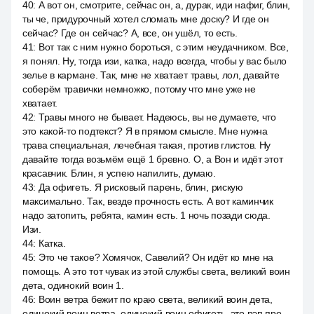
40
:
А вот он, смотрите, сейчас он, а, дурак, иди нафиг, блин,
ты че, придурочный хотел сломать мне доску? И где он
сейчас? Где он сейчас? А, все, он ушёл, то есть.
41
:
Вот так с ним нужно бороться, с этим неудачником. Все,
я понял. Ну, тогда изи, катка, надо всегда, чтобы у вас было
зелье в кармане. Так, мне не хватает травы, лол, давайте
соберём травички немножко, потому что мне уже не
хватает.
42
:
Травы много не бывает. Надеюсь, вы не думаете, что
это какой-то подтекст? Я в прямом смысле. Мне нужна
трава специальная, лечебная такая, против глистов. Ну
давайте тогда возьмём ещё 1 бревно. О, а Вон и идёт этот
красавчик. Блин, я успею напилить, думаю.
43
:
Да офигеть. Я рисковый парень, блин, рискую
максимально. Так, везде прочность есть. А вот каминчик
надо затопить, ребята, камин есть. 1 ночь позади сюда.
Изи.
44
:
Катка.
45
:
Это че такое? Хомячок, Савелий? Он идёт ко мне на
помощь. А это тот чувак из этой службы света, великий воин
дета, одинокий воин 1.
46
:
Воин ветра бежит по краю света, великий воин дета,
одинокий воин ветра, одинокий воин офигеть, это рэп про