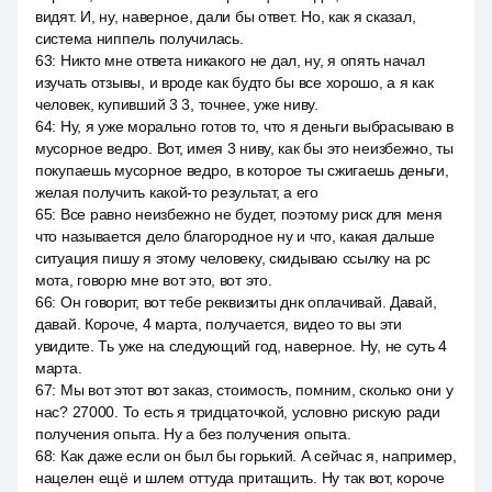
видят. И, ну, наверное, дали бы ответ. Но, как я сказал,
система ниппель получилась.
63
:
Никто мне ответа никакого не дал, ну, я опять начал
изучать отзывы, и вроде как будто бы все хорошо, а я как
человек, купивший 3 3, точнее, уже ниву.
64
:
Ну, я уже морально готов то, что я деньги выбрасываю в
мусорное ведро. Вот, имея 3 ниву, как бы это неизбежно, ты
покупаешь мусорное ведро, в которое ты сжигаешь деньги,
желая получить какой-то результат, а его
65
:
Все равно неизбежно не будет, поэтому риск для меня
что называется дело благородное ну и что, какая дальше
ситуация пишу я этому человеку, скидываю ссылку на pc
мота, говорю мне вот это, вот это.
66
:
Он говорит, вот тебе реквизиты днк оплачивай. Давай,
давай. Короче, 4 марта, получается, видео то вы эти
увидите. Ть уже на следующий год, наверное. Ну, не суть 4
марта.
67
:
Мы вот этот вот заказ, стоимость, помним, сколько они у
нас? 27000. То есть я тридцаточкой, условно рискую ради
получения опыта. Ну а без получения опыта.
68
:
Как даже если он был бы горький. А сейчас я, например,
нацелен ещё и шлем оттуда притащить. Ну так вот, короче