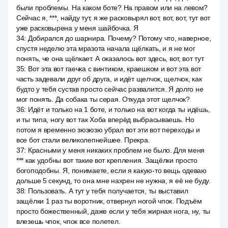
были проблемы. На каком боте? На правом или на левом?
Сейчас я, ***, найду тут, я же расковырял вот, вот, вот, тут вот
уже расковырена у меня шайбочка. Я
34
:
Добирался до шарнира. Почему? Потому что, наверное,
спустя неделю эта мразота начала щёлкать, и я не мог
понять, че она щёлкает. А оказалось вот здесь, вот, вот тут
35
:
Вот эта вот гаечка с винтиком, краешком и вот эта вот
часть задевали друг об друга, и идёт щелчок, щелчок, как
будто у тебя сустав просто сейчас развалится. Я долго не
мог понять. Да собака ты серая. Откуда этот щелчок?
36
:
Идёт и только на 1 боте, и только на вот когда ты идёшь,
и ты типа, ногу вот так Хоба вперёд выбрасываешь. Но
потом я временно зюзюзю убрал вот эти вот переходы и
все бот стали великолепнейшее. Прекра.
37
:
Красными у меня никаких проблем не было. Для меня
*** как удобны вот такие вот крепления. Защёлки просто
богоподобны. Я, понимаете, если я какую-то вещь одеваю
дольше 5 секунд, то она мне нахрен не нужна, я её не буду.
38
:
Пользовать. А тут у тебя получается, ты выставил
защёлки 1 раз ты воротник, отвернул ногой чпок. Подъём
просто божественный, даже если у тебя жирная нога, ну, ты
влезешь чпок, чпок все полетел.