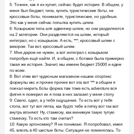
5
:
Точнее, как я их купил, сейчас будет история. В общем, у
меня был бюджет, типа, купить туристические боты, не
кроссовые боты, понимаете, туристические, но удобные.
Это как у меня сейчас попытка купить шлем.
6
:
Козырьком типа аля адвенчер шлем, но они разделяются
на 2 категории. Они разделяются на шлем, который
интеграл, но с козырьком. А есть, ***, кроссовый шлем с
визором. Так вот, кроссовый шлем.
7
:
Мне даром не нужен, а вот интеграл с козырьком
попробую ещё найти. И, в общем, с ботами была примерно
такая же история. Значит, мы имеем бюджет 25000 и едем
по всем.
8
:
Вот этим вот чудесным магазином нашим спортикс
формулы икс и прочее прочее вот эта вот *** в общем я
поехал мерить боты форма там тоже есть adventure вся
фигня я померил их я пока в них залазил у меня стопу.
9
:
Свело, одел, а у тебя ощущение. То есть вот у тебя
стопа, вот тут вот пятка, как будто тебе в пятку вот так вот
внутрь вгоняют. Ну, стамеску, как минимум такую тупую
стамеску. То есть кто там считал?
10
:
Какую эргономику? Я не понимаю. Я попробовал, имея
45, влезть в 40 шестые боты. Ситуация не поменялась. То