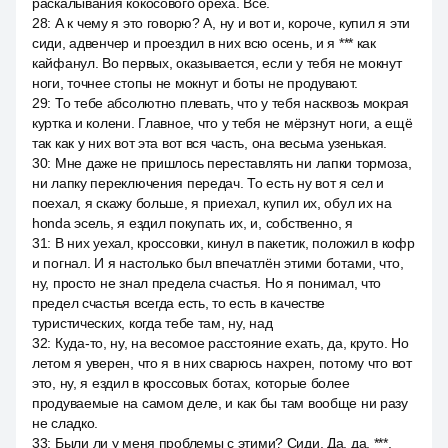
раскалывания кокосового ореха. Все.
28
:
А к чему я это говорю? А, ну и вот и, короче, купил я эти
сиди, адвенчер и проездил в них всю осень, и я *** как
кайфанул. Во первых, оказывается, если у тебя не мокнут
ноги, точнее стопы не мокнут и боты не продувают.
29
:
То тебе абсолютно плевать, что у тебя насквозь мокрая
куртка и колени. Главное, что у тебя не мёрзнут ноги, а ещё
так как у них вот эта вот вся часть, она весьма узенькая.
30
:
Мне даже не пришлось переставлять ни лапки тормоза,
ни лапку переключения передач. То есть ну вот я сел и
поехал, я скажу больше, я приехал, купил их, обул их на
honda эсель, я ездил покупать их, и, собственно, я
31
:
В них уехал, кроссовки, кинул в пакетик, положил в кофр
и погнал. И я настолько был впечатлён этими ботами, что,
ну, просто не знал предела счастья. Но я понимал, что
предел счастья всегда есть, то есть в качестве
туристических, когда тебе там, ну, над
32
:
Куда-то, ну, на весомое расстояние ехать, да, круто. Но
летом я уверен, что я в них сварюсь нахрен, потому что вот
это, ну, я ездил в кроссовых ботах, которые более
продуваемые на самом деле, и как бы там вообще ни разу
не сладко.
33
:
Были ли у меня проблемы с этими? Сиди. Да, да, ***,