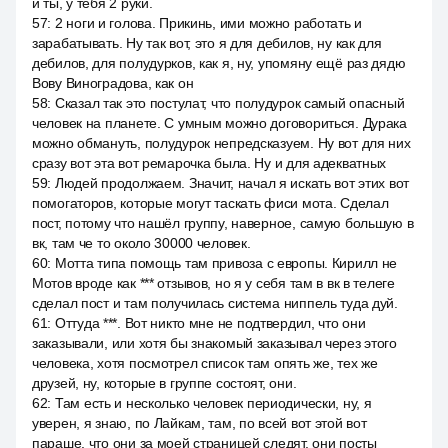
и ты, у тебя 2 руки.
57
:
2 ноги и голова. Прикинь, ими можно работать и
зарабатывать. Ну так вот, это я для дебилов, ну как для
дебилов, для полудурков, как я, ну, упомяну ещё раз дядю
Вову Виноградова, как он
58
:
Сказал так это постулат, что полудурок самый опасный
человек на планете. С умным можно договориться. Дурака
можно обмануть, полудурок непредсказуем. Ну вот для них
сразу вот эта вот ремарочка была. Ну и для адекватных
59
:
Людей продолжаем. Значит, начал я искать вот этих вот
помогаторов, которые могут таскать фиси мота. Сделал
пост, потому что нашёл группу, наверное, самую большую в
вк, там че то около 30000 человек.
60
:
Мотта типа помощь там привоза с европы. Кирилл не
Мотов вроде как *** отзывов, но я у себя там в вк в телеге
сделал пост и там получилась система ниппель туда дуй.
61
:
Оттуда ***. Вот никто мне не подтвердил, что они
заказывали, или хотя бы знакомый заказывал через этого
человека, хотя посмотрел список там опять же, тех же
друзей, ну, которые в группе состоят, они.
62
:
Там есть и несколько человек периодически, ну, я
уверен, я знаю, по Лайкам, там, по всей вот этой вот
параше, что они за моей страницей следят, они посты