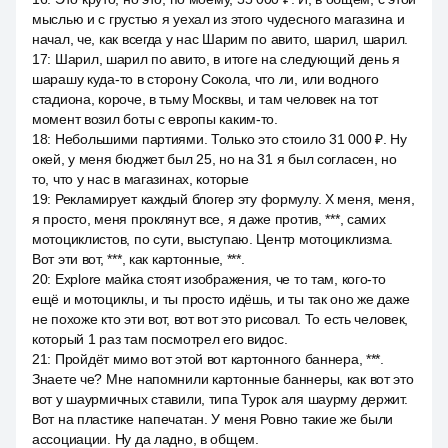
мыслью и с грустью я уехал из этого чудесного магазина и
начал, че, как всегда у нас Шарим по авито, шарил, шарил.
17
:
Шарил, шарил по авито, в итоге на следующий день я
шарашу куда-то в сторону Сокола, что ли, или водного
стадиона, короче, в тьму Москвы, и там человек на тот
момент возил боты с европы каким-то.
18
:
Небольшими партиями. Только это стоило 31 000 ₽. Ну
окей, у меня бюджет был 25, но на 31 я был согласен, но
то, что у нас в магазинах, которые
19
:
Рекламирует каждый блогер эту формулу. X меня, меня,
я просто, меня проклянут все, я даже против, ***, самих
мотоциклистов, по сути, выступаю. Центр мотоциклизма.
Вот эти вот, ***, как картонные, ***.
20
:
Explore майка стоят изображения, че то там, кого-то
ещё и мотоциклы, и ты просто идёшь, и ты так оно же даже
не похоже кто эти вот, вот вот это рисовал. То есть человек,
который 1 раз там посмотрел его видос.
21
:
Пройдёт мимо вот этой вот картонного баннера, ***.
Знаете че? Мне напомнили картонные баннеры, как вот это
вот у шаурмичных ставили, типа Турок аля шаурму держит.
Вот на пластике напечатан. У меня Ровно такие же были
ассоциации. Ну да ладно, в общем.