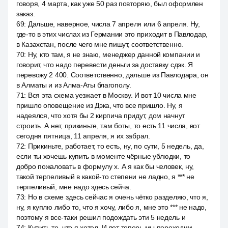
говоря, 4 марта, как уже 50 раз повторяю, был оформлен
заказ.
69
:
Дальше, наверное, числа 7 апреля или 6 апреля. Ну,
где-то в этих числах из Германии это приходит в Павлодар,
в Казахстан, после чего мне пишут, соответственно.
70
:
Ну, кто там, я не знаю, менеджер данной компании и
говорит, что надо перевести деньги за доставку сдэк. Я
перевожу 2 400. Соответственно, дальше из Павлодара, он
в Алматы и из Алма-Аты благополу.
71
:
Вся эта схема уезжает в Москву. И вот 10 числа мне
пришло оповещение из Дэка, что все пришло. Ну, я
надеялся, что хотя бы 2 кирпича придут, дом начнут
строить. А нет, прикиньте, там боты, то есть 11 числа, вот
сегодня пятница, 11 апреля, я их забрал.
72
:
Прикиньте, работает, то есть, ну, по сути, 5 недель, да,
если ты хочешь купить в моменте чёрные ублюдки, то
добро пожаловать в формулу x. А я как бы человек, ну,
такой терпеливый в какой-то степени не ладно, я *** не
терпеливый, мне надо здесь сейча.
73
:
Но в схеме здесь сейчас я очень чётко разделяю, что я,
ну, я куплю либо то, что я хочу, либо я, мне это *** не надо,
поэтому я все-таки решил подождать эти 5 недель и
74
:
Купить то, что я хотел. И вот теперь мы переходим,