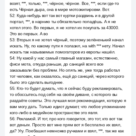
возят, ***, только, ***, чёрное, чёрное. Все, ***, если где-то
есть Чёрная дыра, она в мире мотоэкипировки. Вот.
52
:
Куда-нибудь вот так вот куртки раздвинь и в другой
портал, ***, в нарнию ты обязательно попадёшь. А я не
хотел этого. Во первых, я не хотел их покупать за 43000.
Это во первых. А во
53
:
Вторых я не хотел чёрный, поэтому зелёненький начал
искать. Ну, по какому пути я полазил, на with *** нету. Начал
искать так называемых помогаторов из европы нашёл.
54
:
Ну какой у нас самый главный магазин, естественно,
фиси мота, откуда раньше, до санкций всего все
заказывали без проблем. Но опять же, уже тогда работал
тот человек, как оказалось, ещё до санкций, через которого
было это сделать выгоднее.
55
:
Кто-то будет думать, что я сейчас буду рекламировать,
то обоссытесь под себя на своём диване, с которого вы
раздаёте советы. Это лучшая моя рекомендация, которую я
вам могу дать. Только идиот думает, что любое упоминание
кого-либо в медийном пространстве это явля.
56
:
Рекламой. И тот, про кого говорится, это тот, кто вот так
вот деньги. Просто вот мне прям вот я бесплатно их взял,
да? Угу. Поебашил немножко ручками и взял, ***, так же как