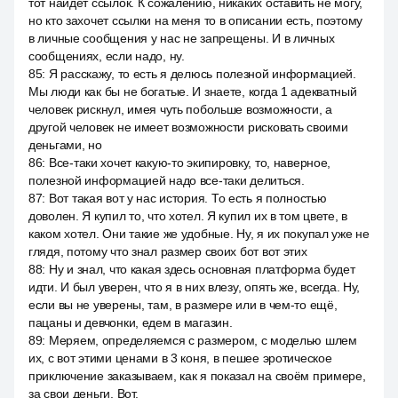
тот найдёт ссылок. К сожалению, никаких оставить не могу,
но кто захочет ссылки на меня то в описании есть, поэтому
в личные сообщения у нас не запрещены. И в личных
сообщениях, если надо, ну.
85
:
Я расскажу, то есть я делюсь полезной информацией.
Мы люди как бы не богатые. И знаете, когда 1 адекватный
человек рискнул, имея чуть побольше возможности, а
другой человек не имеет возможности рисковать своими
деньгами, но
86
:
Все-таки хочет какую-то экипировку, то, наверное,
полезной информацией надо все-таки делиться.
87
:
Вот такая вот у нас история. То есть я полностью
доволен. Я купил то, что хотел. Я купил их в том цвете, в
каком хотел. Они такие же удобные. Ну, я их покупал уже не
глядя, потому что знал размер своих бот вот этих
88
:
Ну и знал, что какая здесь основная платформа будет
идти. И был уверен, что я в них влезу, опять же, всегда. Ну,
если вы не уверены, там, в размере или в чем-то ещё,
пацаны и девчонки, едем в магазин.
89
:
Меряем, определяемся с размером, с моделью шлем
их, с вот этими ценами в 3 коня, в пешее эротическое
приключение заказываем, как я показал на своём примере,
за свои деньги. Вот.