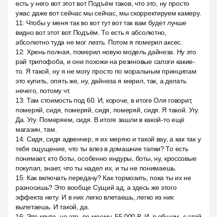
есть у него вот этот вот Подъём таков, что это, ну просто
ужас даже вот сейчас мы сейчас, мы скорректируем камеру.
11
:
Чтобы у меня так во вот тут вот так вам будет лучше
видно вот этот вот Подъём. То есть я абсолютно,
абсолютно туда не мог лезть. Потом я померил аксес.
12
:
Хрень полная, померил новую модель дайнеза. Ну это
рай трипофоба, и они похожи на резиновые сапоги какие-
то. Я такой, ну я не могу просто по моральным принципам
это купить, опять же, ну, дайнеза я мерил, так, а делать
нечего, потому чт.
13
:
Там стоимость под 60. И, короче, в итоге Оля говорит,
померяй, сидя, померяй, сидя, померяй, сидя. Я такой. Угу.
Да. Угу. Померяем, сидя. В итоге зашли в какой-то ещё
магазин, там.
14
:
Сидя, сидя адвенчер, я их меряю и такой вау, а как так у
тебя ощущение, что ты влез в домашние тапки? То есть
понимает, кто боты, особенно индуры, боты, ну, кроссовые
покупал, знает, что ты надел их, и ты не понимаешь.
15
:
Как включать передачу? Как тормозить, пока ты их не
разносишь? Это вообще Сущий ад, а здесь же этого
эффекта нету. И в них легко влетаешь, легко из них
вылетаешь. И такой, да.
16
:
Это круто, но это, по моему, 55 000 ₽. И, в общем, с этой