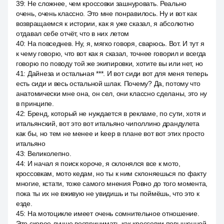
39
:
Не сложнее, чем кроссовки зашнуровать. Реально
очень, очень классно. Это мне понравилось. Ну и вот как
возвращаемся к истории, как я уже сказал, я абсолютно
отдавал себе отчёт, что в них летом
40
:
На повседнев. Ну, я, мягко говоря, сварюсь. Вот. И тут я
к чему говорю, что вот как я сказал, точнее говорил и всегда
говорю по поводу той же экипировки, хотите вы или нет, но
41
:
Дайнеза и остальная ***. И вот сиди вот для меня теперь
есть сиди и весь остальной шлак. Почему? Да, потому что
анатомически мне она, он сел, они классно сделаны, это ну
в принципе.
42
:
Бренд, который не нуждается в рекламе, по сути, хотя и
итальянский, вот это вот итальяно чиполлино драндулета
как бы, но тем не менее и keep в плане вот вот этих просто
итальяно
43
:
Великолепно.
44
:
И начал я поиск короче, я склонялся все к мото,
кроссовкам, мото кедам, но ты к ним склоняешься по факту
многие, кстати, тоже самого мнения Ровно до того момента,
пока ты их не вживую не увидишь и ты поймёшь, что это к
езде.
45
:
На мотоцикле имеет очень сомнительное отношение.
Это скорее лучше воспринимать как кроссовки повышенной