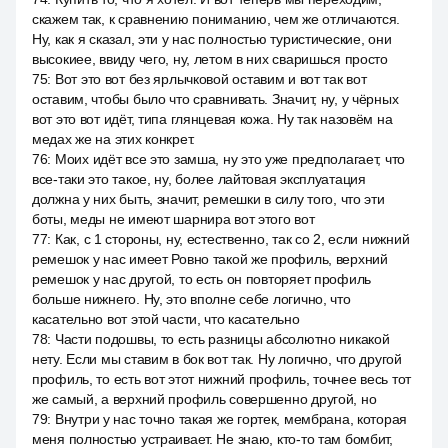
скажем так, к сравнению пониманию, чем же отличаются.
Ну, как я сказал, эти у нас полностью туристические, они
высокиее, ввиду чего, ну, летом в них сваришься просто
75
:
Вот это вот без ярлычковой оставим и вот так вот
оставим, чтобы было что сравнивать. Значит, ну, у чёрных
вот это вот идёт, типа глянцевая кожа. Ну так назовём на
медах же на этих конкрет.
76
:
Моих идёт все это замша, ну это уже предполагает, что
все-таки это такое, ну, более лайтовая эксплуатация
должна у них быть, значит, ремешки в силу того, что эти
боты, меды не имеют шарнира вот этого вот
77
:
Как, с 1 стороны, ну, естественно, так со 2, если нижний
ремешок у нас имеет Ровно такой же профиль, верхний
ремешок у нас другой, то есть он повторяет профиль
больше нижнего. Ну, это вполне себе логично, что
касательно вот этой части, что касательно
78
:
Части подошвы, то есть разницы абсолютно никакой
нету. Если мы ставим в бок вот так. Ну логично, что другой
профиль, то есть вот этот нижний профиль, точнее весь тот
же самый, а верхний профиль совершенно другой, но
79
:
Внутри у нас точно такая же гортек, мембрана, которая
меня полностью устраивает. Не знаю, кто-то там бомбит,