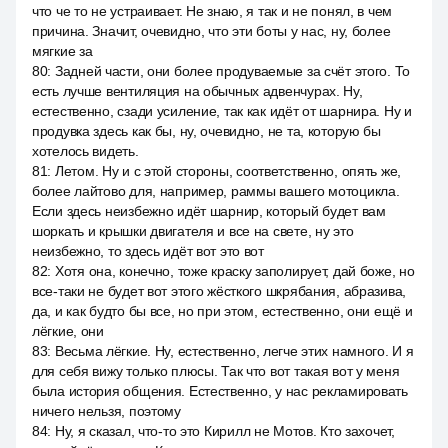
что че то не устраивает. Не знаю, я так и не понял, в чем
причина. Значит, очевидно, что эти боты у нас, ну, более
мягкие за
80
:
Задней части, они более продуваемые за счёт этого. То
есть лучше вентиляция на обычных адвенчурах. Ну,
естественно, сзади усиление, так как идёт от шарнира. Ну и
продувка здесь как бы, ну, очевидно, не та, которую бы
хотелось видеть.
81
:
Летом. Ну и с этой стороны, соответственно, опять же,
более лайтово для, например, раммы вашего мотоцикла.
Если здесь неизбежно идёт шарнир, который будет вам
шоркать и крышки двигателя и все на свете, ну это
неизбежно, то здесь идёт вот это вот
82
:
Хотя она, конечно, тоже краску заполирует, дай боже, но
все-таки не будет вот этого жёсткого шкрябания, абразива,
да, и как будто бы все, но при этом, естественно, они ещё и
лёгкие, они
83
:
Весьма лёгкие. Ну, естественно, легче этих намного. И я
для себя вижу только плюсы. Так что вот такая вот у меня
была история общения. Естественно, у нас рекламировать
ничего нельзя, поэтому
84
:
Ну, я сказал, что-то это Кирилл не Мотов. Кто захочет,