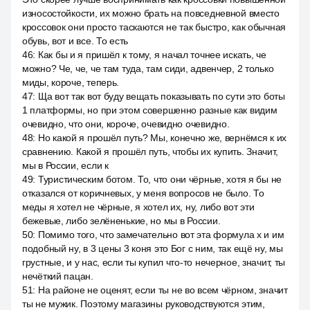
износостойкости, их можно брать на повседневной вместо
кроссовок они просто таскаются не так быстро, как обычная
обувь, вот и все. То есть
46
:
Как бы и я пришёл к тому, я начал точнее искать, че
можно? Че, че, че там туда, там сиди, адвенчер, 2 только
миды, короче, теперь.
47
:
Ща вот так вот буду вещать показывать по сути это боты
1 платформы, но при этом совершенно разные как видим
очевидно, что они, короче, очевидно очевидно.
48
:
Но какой я прошёл путь? Мы, конечно же, вернёмся к их
сравнению. Какой я прошёл путь, чтобы их купить. Значит,
мы в России, если к
49
:
Туристическим ботом. То, что они чёрные, хотя я бы не
отказался от коричневых, у меня вопросов не было. То
меды я хотел не чёрные, я хотел их, ну, либо вот эти
бежевые, либо зелёненькие, но мы в России.
50
:
Помимо того, что замечательно вот эта формула x и им
подобный ну, в 3 цены 3 коня это Бог с ним, так ещё ну, мы
грустные, и у нас, если ты купил что-то нечерное, значит, ты
нечёткий пацан.
51
:
На районе не оценят, если ты не во всем чёрном, значит
ты не мужик. Поэтому магазины руководствуются этим,