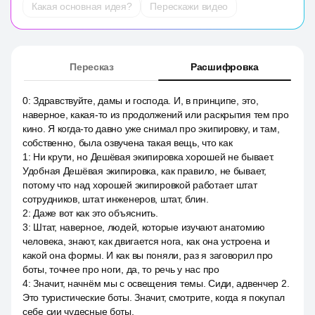
Какая основная идея?
Перескажи видео
Пересказ
Расшифровка
0
:
Здравствуйте, дамы и господа. И, в принципе, это,
наверное, какая-то из продолжений или раскрытия тем про
кино. Я когда-то давно уже снимал про экипировку, и там,
собственно, была озвучена такая вещь, что как
1
:
Ни крути, но Дешёвая экипировка хорошей не бывает.
Удобная Дешёвая экипировка, как правило, не бывает,
потому что над хорошей экипировкой работает штат
сотрудников, штат инженеров, штат, блин.
2
:
Даже вот как это объяснить.
3
:
Штат, наверное, людей, которые изучают анатомию
человека, знают, как двигается нога, как она устроена и
какой она формы. И как вы поняли, раз я заговорил про
боты, точнее про ноги, да, то речь у нас про
4
:
Значит, начнём мы с освещения темы. Сиди, адвенчер 2.
Это туристические боты. Значит, смотрите, когда я покупал
себе сии чудесные боты.