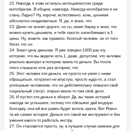
22
:
Никогда я этим останусь мотоциклистом среди
мотобратии. В общем, навсегда. Никогда мотобратии я не
стану. Ладно? Ну, короче, естественно, конь, ценники
абсолютно неадекватные. Я, да, я знаю, что
23
:
Денег не значит дорого, но ты, имея башку и зная, что
можно купить дешевле, и тебя просто налюбливают в 3
цены. Ну, знаете, как правило, богатый человек, он от того
богат, что он
24
:
Знает цену деньгам. Я уже говорил 1000 раз эту
историю, что вы видели хоть 1, даже, допустим, что человек
реально выиграл в лотерею какие-то деньги. Вы после
этого слышали хоть раз историю, что
25
:
Этот человек эти деньги, не просто не умея с ними
обращаться, потратил не впустую, просто куда-то, а стал
успешным человеком, что он действительно повысил свой
социальный статус, открыл какое-то там своё дело.
26
:
И пустил эти деньги в оборот. Да, вы таких историй
никогда не услышите, потому что обезьяне дай модную
болгарку, она ей все равно будет колоть орехи. Вот Ровно
та же самая история. Деньги это такой же инструмент и без
умения какого-то работать инстру.
27
:
Он становится просто, ну, в лучшем случае камнем для