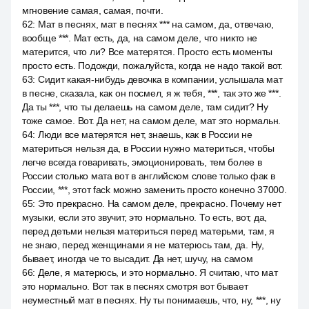
мгновение самая, самая, почти.
62
:
Мат в песнях, мат в песнях *** на самом, да, отвечаю,
вообще ***. Мат есть, да, на самом деле, что никто не
матерится, что ли? Все матерятся. Просто есть моменты
просто есть. Подожди, пожалуйста, когда не надо такой вот.
63
:
Сидит какая-нибудь девочка в компании, услышала мат
в песне, сказала, как он посмел, я ж тебя, ***, так это же ***.
Да ты ***, что ты делаешь на самом деле, там сидит? Ну
тоже самое. Вот. Да нет, на самом деле, мат это нормальн.
64
:
Люди все матерятся нет, знаешь, как в России не
материться нельзя да, в России нужно материться, чтобы
легче всегда говаривать, эмоционировать, тем более в
России столько мата вот в английском слове только фак в
России, ***, этот fack можно заменить просто конечно 37000.
65
:
Это прекрасно. На самом деле, прекрасно. Почему нет
музыки, если это звучит, это нормально. То есть, вот, да,
перед детьми нельзя материться перед матерьми, там, я
не знаю, перед женщинами я не матерюсь там, да. Ну,
бывает, иногда че то высадит. Да нет, шучу, на самом
66
:
Деле, я матерюсь, и это нормально. Я считаю, что мат
это нормально. Вот так в песнях смотря вот бывает
неуместный мат в песнях. Ну ты понимаешь, что, ну, ***, ну