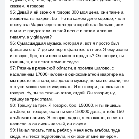
скажем, я говорю.
95
:
Давай я ей звоню я говорю 300 моя цена, они такие а
пошёл-ка ты нахрен. Вот. Но на самом деле хорошо, что я
послушал Марка через полгода я заработал больше, чем
они мне предлагали на этой песне и потом я звоню
гидаяту, а у gidayyat?
96
:
Сумасшедшая музыка, которая я, вот, я просто был
фанатом его. И до сих пор я фанатею от него. Я ему звоню
и говорю, бро, твои песни можно продать? Он говорит, ты
гонишь, я, а я в этот момент сидел.
97
:
Рязань в рязанской области, в посёлке шилово, с
населением 17000 человек в однокомнатной квартире на
мы просто не знали, мы делали музыку, но мы не знали, что
это уже можно монетизировать. И он говорит, за сколько я
говорю. Ну, ты за сколько готов, отдай. Он говорит, ну,
трёшку за трек отдам.
98
:
Трёшку за трек. Я говорю, бро, 150000, и ты пишешь
альбом, он говорит, если ты мне 150000 дашь, я тебе 150
альбомов напишу. Я говорю, ладно, я его как-то, он че то
написал, а он очень наглый, он людям.
99
:
Начал писать, типа, ребят, у меня есть альбом, туда
сюда, мы текст подготовили, и он звонит мне вечером.