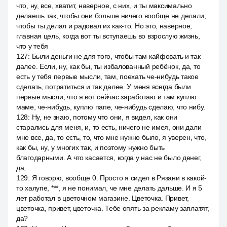
что, ну, все, хватит, наверное, с них, и ты максимально
делаешь так, чтобы они больше ничего вообще не делали,
чтобы ты делал и радовал их как-то. Но это, наверное,
главная цель, когда вот ты вступаешь во взрослую жизнь,
что у тебя
127
:
Были деньги не для того, чтобы там кайфовать и так
далее. Если, ну, как бы, ты избалованный ребёнок, да, то
есть у тебя первые мысли, там, поехать че-нибудь такое
сделать, потратиться и так далее. У меня всегда были
первые мысли, что я вот сейчас заработаю и там куплю
маме, че-нибудь, куплю папе, че-нибудь сделаю, что нибу.
128
:
Ну, не знаю, потому что они, я видел, как они
старались для меня, и, то есть, ничего не имея, они дали
мне все, да, то есть, то, что мне нужно было, я уверен, что,
как бы, ну, у многих так, и поэтому нужно быть
благодарными. А что касается, когда у нас не было денег,
да,
129
:
Я говорю, вообще 0. Просто я сидел в Рязани в какой-
то халупе, ***, я не понимал, че мне делать дальше. И я 5
лет работал в цветочном магазине. Цветочка. Привет,
цветочка, привет, цветочка. Тебе опять за рекламу заплатят,
да?