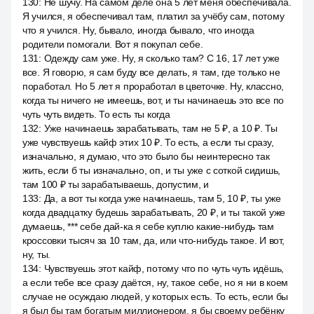
130
:
Не шучу. На самом деле она 5 лет меня обеспечивала.
Я учился, я обеспечивал там, платил за учёбу сам, потому
что я учился. Ну, бывало, иногда бывало, что иногда
родители помогали. Вот я покупал себе.
131
:
Одежду сам уже. Ну, я сколько там? С 16, 17 лет уже
все. Я говорю, я сам буду все делать, я там, где только не
поработал. Но 5 лет я проработал в цветочке. Ну, классно,
когда ты ничего не имеешь, вот, и ты начинаешь это все по
чуть чуть видеть. То есть ты когда
132
:
Уже начинаешь зарабатывать, там не 5 ₽, а 10 ₽. Ты
уже чувствуешь кайф этих 10 ₽. То есть, а если ты сразу,
изначально, я думаю, что это было бы неинтересно так
жить, если б ты изначально, оп, и ты уже с соткой сидишь,
там 100 ₽ ты зарабатываешь, допустим, и
133
:
Да, а вот ты когда уже начинаешь, там 5, 10 ₽, ты уже
когда двадцатку будешь зарабатывать, 20 ₽, и ты такой уже
думаешь, *** себе дай-ка я себе куплю какие-нибудь там
кроссовки тысяч за 10 там, да, или что-нибудь такое. И вот,
ну, ты.
134
:
Чувствуешь этот кайф, потому что по чуть чуть идёшь,
а если тебе все сразу даётся, ну, такое себе, но я ни в коем
случае не осуждаю людей, у которых есть. То есть, если бы
я был бы там богатым миллионером, я бы своему ребёнку