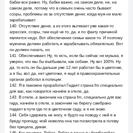
бабки все равно. Ну, бабки важно, на самом деле, не, на
самом деле, потому что в семьях очень часто бывают
ссоры, проблемы из за отсутствия денег, когда муж не мало
зарабатывает.
140
:
Отсутствие денег, а из этого вытекает уже какая-то
агрессия, ссоры, там ещё че то, да, и по факту причиной
является недо. Вот обеспечение семьи какое-то. И поэтому
мужчина должен работать и зарабатывать обязательно. Вот
он должен пахать, но
141
:
Обеспечивает. Ну, то есть, если бы сейчас не музыка, я
уверен, что мы бы въёбывали, как собаки. Ну вот 100%. Ну
да, то есть он бы дальше уже 12 лет работал бы в цветочке,
а я бы, вот, да, нет цветочки, я ещё в правоохранительных
органах работал в полиции.
142
:
Я в таможне проработал Гидаят страна fm специально
для вас, как говорится начнём в отеле, да.
143
:
В отеле, а закончим на страна fm, специально для вас
гида, начнём в отеле, а закончим на берегу самбрано
падает в пути где-то в цветочном саду, а я не знаю.
144
:
Себя сдержать не могу, я будто на поводу с ней я в
бреду пропаду, мой новелла она так посмотрела в голову
без прицела, дикая.
145
:
Как пантера, Лейла, Лейла в танце ты бомбалейла,