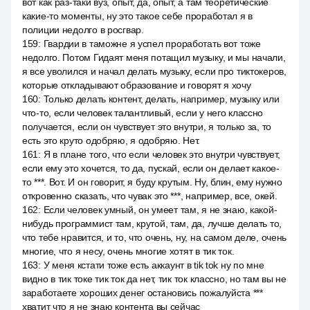
вот как раз-таки вуз, опыт, да, опыт, а там теоретические
какие-то моменты, ну это такое себе проработал я в
полиции недолго в росгвар.
159
:
Гвардии в таможне я успел проработать вот тоже
недолго. Потом Гидаят меня потащил музыку, и мы начали,
я все уволился и начал делать музыку, если про тиктокеров,
которые откладывают образование и говорят я хочу
160
:
Только делать контент, делать, например, музыку или
что-то, если человек талантливый, если у него классно
получается, если он чувствует это внутри, я только за, то
есть это круто одобряю, я одобряю. Нет.
161
:
Я в плане того, что если человек это внутри чувствует,
если ему это хочется, то да, пускай, если он делает какое-
то ***. Вот. И он говорит, я буду крутым. Ну, блин, ему нужно
откровенно сказать, что чувак это ***, например, все, окей.
162
:
Если человек умный, он умеет там, я не знаю, какой-
нибудь программист там, крутой, там, да, лучше делать то,
что тебе нравится, и то, что очень, ну, на самом деле, очень
многие, что я несу, очень многие хотят в тик ток.
163
:
У меня кстати тоже есть аккаунт в tik tok ну по мне
видно в тик токе тик ток да нет, тик ток классно, но там вы не
заработаете хороших денег остановись пожалуйста ***
хватит что я не знаю контента вы сейчас