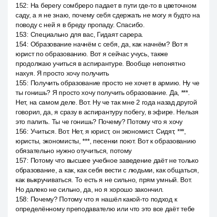
152
:
На берегу сомбреро падает в пути где-то в цветочном
саду, а я не знаю, почему себя сдержать не могу я будто на
поводу с ней я в бреду пропаду. Спасибо.
153
:
Специально для вас, Гидаят сарера.
154
:
Образование начнём с себя, да, как начнём? Вот я
юрист по образованию. Вот я сейчас учусь, также
продолжаю учиться в аспирантуре. Вообще непонятно
нахуя. Я просто хочу получить
155
:
Получить образование просто не хочет в армию. Ну че
ты гонишь? Я просто хочу получить образование. Да, ***.
Нет, на самом деле. Вот. Ну че так мне 2 года назад другой
говорил, да, я сразу в аспирантуру побегу, в эфире. Нельзя
это палить. Ты че гонишь? Почему? Потому что я хочу
156
:
Учиться. Вот. Нет, я юрист, он экономист. Сидят, ***,
юристы, экономисты, ***, песенки поют. Вот к образованию
обязательно нужно отучиться, потому
157
:
Потому что высшее учебное заведение даёт не только
образование, а как, как себя вести с людьми, как общаться,
как выкручиваться. То есть я не сильно, прям умный. Вот.
Но далеко не сильно, да, но я хорошо закончил.
158
:
Почему? Потому что я нашёл какой-то подход к
определённому преподавателю или что это все даёт тебе