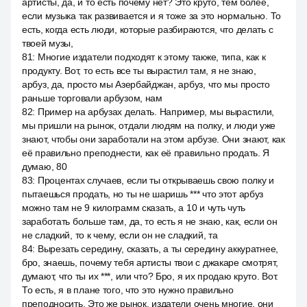
артисты, да, и то есть почему нет? Это круто, тем более,
если музыка так развивается и я тоже за это нормально. То
есть, когда есть люди, которые разбираются, что делать с
твоей музы,
81
:
Многие издатели подходят к этому также, типа, как к
продукту. Вот, то есть все ты вырастил там, я не знаю,
арбуз, да, просто мы Азербайджан, арбуз, что мы просто
раньше торговали арбузом, нам
82
:
Пример на арбузах делать. Например, мы вырастили,
мы пришли на рынок, отдали людям на полку, и люди уже
знают, чтобы они заработали на этом арбузе. Они знают, как
её правильно преподнести, как её правильно продать. Я
думаю, 80
83
:
Процентах случаев, если ты открываешь свою полку и
пытаешься продать, но ты не шаришь *** что этот арбуз
можно там не 9 килограмм сказать, а 10 и чуть чуть
заработать больше там, да, то есть я не знаю, как, если он
не сладкий, то к чему, если он не сладкий, та
84
:
Вырезать середину, сказать, а ты середину аккуратнее,
бро, знаешь, почему тебя артисты твои с джакаре смотрят,
думают, что ты их ***, или что? Бро, я их продаю круто. Вот.
То есть, я в плане того, что это нужно правильно
преподносить. Это же рынок, издатели очень многие, они