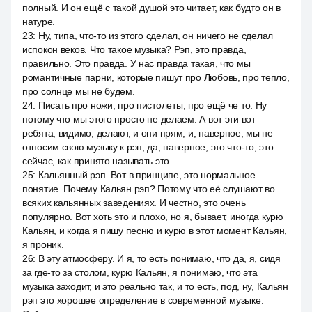
полный. И он ещё с такой душой это читает, как будто он в
натуре.
23
:
Ну, типа, что-то из этого сделал, он ничего не сделал
испокон веков. Что такое музыка? Рэп, это правда,
правильно. Это правда. У нас правда такая, что мы
романтичные парни, которые пишут про Любовь, про тепло,
про солнце мы не будем.
24
:
Писать про ножи, про пистолеты, про ещё че то. Ну
потому что мы этого просто не делаем. А вот эти вот
ребята, видимо, делают, и они прям, и, наверное, мы не
относим свою музыку к рэп, да, наверное, это что-то, это
сейчас, как принято называть это.
25
:
Кальянный рэп. Вот в принципе, это нормальное
понятие. Почему Кальян рэп? Потому что её слушают во
всяких кальянных заведениях. И честно, это очень
популярно. Вот хоть это и плохо, но я, бывает, иногда курю
Кальян, и когда я пишу песню и курю в этот момент Кальян,
я проник.
26
:
В эту атмосферу. И я, то есть понимаю, что да, я, сидя
за где-то за столом, курю Кальян, я понимаю, что эта
музыка заходит, и это реально так, и то есть, под, ну, Кальян
рэп это хорошее определение в современной музыке.