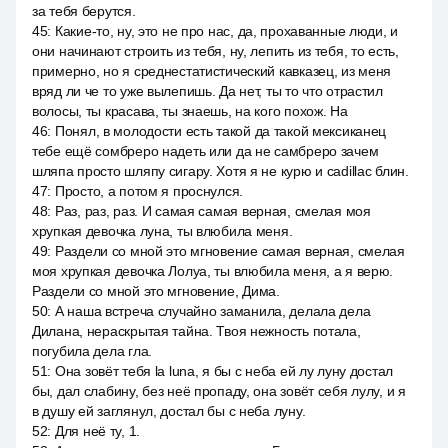
за тебя берутся.
45
:
Какие-то, ну, это не про нас, да, прохаванные люди, и
они начинают строить из тебя, ну, лепить из тебя, то есть,
примерно, но я среднестатистический кавказец, из меня
вряд ли че то уже вылепишь. Да нет, ты то что отрастил
волосы, ты красава, ты знаешь, на кого похож. На
46
:
Понял, в молодости есть такой да такой мексиканец
тебе ещё сомбреро надеть или да не самбреро зачем
шляпа просто шляпу сигару. Хотя я не курю и cadillac блин.
47
:
Просто, а потом я проснулся.
48
:
Раз, раз, раз. И самая самая верная, смелая моя
хрупкая девочка луна, ты влюбила меня.
49
:
Раздели со мной это мгновение самая верная, смелая
моя хрупкая девочка Лолуа, ты влюбила меня, а я верю.
Раздели со мной это мгновение, Дима.
50
:
А наша встреча случайно заманила, делала дела
Дилана, нераскрытая тайна. Твоя нежность потала,
погубила дела гла.
51
:
Она зовёт тебя la luna, я бы с неба ей лу луну достал
бы, дал слабину, без неё пропаду, она зовёт себя лулу, и я
в душу ей заглянул, достал бы с неба луну.
52
:
Для неё ту, 1.