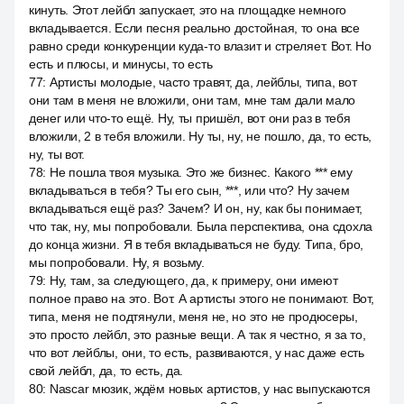
кинуть. Этот лейбл запускает, это на площадке немного
вкладывается. Если песня реально достойная, то она все
равно среди конкуренции куда-то влазит и стреляет. Вот. Но
есть и плюсы, и минусы, то есть
77
:
Артисты молодые, часто травят, да, лейблы, типа, вот
они там в меня не вложили, они там, мне там дали мало
денег или что-то ещё. Ну, ты пришёл, вот они раз в тебя
вложили, 2 в тебя вложили. Ну ты, ну, не пошло, да, то есть,
ну, ты вот.
78
:
Не пошла твоя музыка. Это же бизнес. Какого *** ему
вкладываться в тебя? Ты его сын, ***, или что? Ну зачем
вкладываться ещё раз? Зачем? И он, ну, как бы понимает,
что так, ну, мы попробовали. Была перспектива, она сдохла
до конца жизни. Я в тебя вкладываться не буду. Типа, бро,
мы попробовали. Ну, я возьму.
79
:
Ну, там, за следующего, да, к примеру, они имеют
полное право на это. Вот. А артисты этого не понимают. Вот,
типа, меня не подтянули, меня не, но это не продюсеры,
это просто лейбл, это разные вещи. А так я честно, я за то,
что вот лейблы, они, то есть, развиваются, у нас даже есть
свой лейбл, да, то есть, да.
80
:
Nascar мюзик, ждём новых артистов, у нас выпускаются