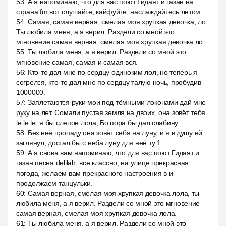
53
:
А я напоминаю, что для вас поют Гидаят и газан на
страна fm вот слушайте, кайфуйте, наслаждайтесь летом.
54
:
Самая, самая верная, смелая моя хрупкая девочка, ло.
Ты любила меня, а я верил. Раздели со мной это
мгновение самая верная, смелая моя хрупкая девочка ло.
55
:
Ты любила меня, а я верил. Раздели со мной это
мгновение самая, самая и самая вся.
56
:
Кто-то дал мне по сердцу одиноким лол, но теперь я
согрелся, кто-то дал мне по сердцу талую ночь, пробудив
1000000.
57
:
Заплетаются руки мои под тёмными локонами дай мне
руку на лет, Сомали пустая земля на двоих, она зовёт тебя
le le le, я бы слепое лола, Бо пора бы дал слабину.
58
:
Без неё пропаду она зовёт себя на луну, и я в душу ей
заглянул, достал бы с неба луну для неё ту 1.
59
:
А я снова вам напоминаю, что для вас поют Гидаят и
газан песня delilah, все классно, на улице прекрасная
погода, желаем вам прекрасного настроения в и
продолжаем танцульки.
60
:
Самая верная, смелая моя хрупкая девочка лола, ты
любила меня, а я верил. Раздели со мной это мгновение
самая верная, смелая моя хрупкая девочка лола.
61
:
Ты любила меня, а я верил. Раздели со мной это