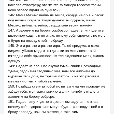
накаляя атмосферу, что же это за манера голосом твоим
небо запело вдали на луну вой?
146
:
Мама Мехико вейла ла вейла, сердце на огне и песок
под ногами согрела. Люди думают, ты одурела, мама
Мехико, вейла ла вейла, сердце мне верни, начнём.
147
:
А закончим на берегу сомбреро падает в пути где-то в
цветочном саду, а я не знаю, почему себя сдержать не могу
я будто на поводу с ней я в бреду.
148
:
Это игра, это игра, это игра. Ты её придумала сама,
видимо, убитая мадам, ты динами на мне ловлю твой
взгляд на себе прикосновения тел в одиночке маяк, скинем
одежду.
149
:
Падает на пол. Нас окутал туман синий Прохладный
туман, ладонями сводишь с ума, нам все нипочём до
мурашек твой дом, ты горячий патрон, и на это расчет и
мысли ни о чем я тобой увлечён.
150
:
Позабудь суету за тобой по пятам я на миг пропаду, не
забуду тебя, моя мама михико а а я и начнём в отеле, а
закончим на берегу собреро.
151
:
Падает в пути где-то в цветочном саду, а я не знаю,
почему себя сдержать не могу я будто на поводу с ней я в
бреду пропаду, начнём в отеле, а закончим.