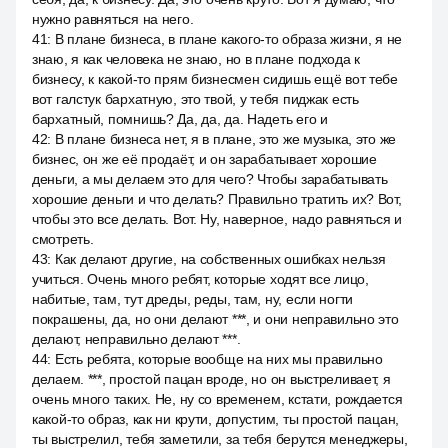
нужно равняться на него.
41
:
В плане бизнеса, в плане какого-то образа жизни, я не
знаю, я как человека не знаю, но в плане подхода к
бизнесу, к какой-то прям бизнесмен сидишь ещё вот тебе
вот галстук бархатную, это твой, у тебя пиджак есть
бархатный, помнишь? Да, да, да. Надеть его и
42
:
В плане бизнеса нет, я в плане, это же музыка, это же
бизнес, он же её продаёт, и он зарабатывает хорошие
деньги, а мы делаем это для чего? Чтобы зарабатывать
хорошие деньги и что делать? Правильно тратить их? Вот,
чтобы это все делать. Вот. Ну, наверное, надо равняться и
смотреть.
43
:
Как делают другие, на собственных ошибках нельзя
учиться. Очень много ребят, которые ходят все лицо,
набитые, там, тут дреды, реды, там, ну, если ногти
покрашены, да, но они делают ***, и они неправильно это
делают, неправильно делают ***.
44
:
Есть ребята, которые вообще на них мы правильно
делаем. ***, простой пацан вроде, но он выстреливает, я
очень много таких. Не, ну со временем, кстати, рождается
какой-то образ, как ни крути, допустим, ты простой пацан,
ты выстрелил, тебя заметили, за тебя берутся менеджеры,