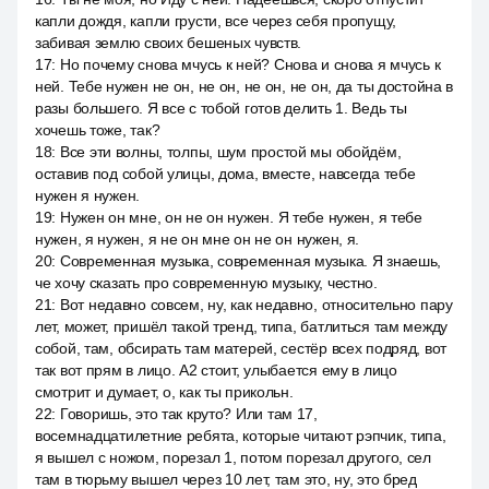
капли дождя, капли грусти, все через себя пропущу,
забивая землю своих бешеных чувств.
17
:
Но почему снова мчусь к ней? Снова и снова я мчусь к
ней. Тебе нужен не он, не он, не он, не он, да ты достойна в
разы большего. Я все с тобой готов делить 1. Ведь ты
хочешь тоже, так?
18
:
Все эти волны, толпы, шум простой мы обойдём,
оставив под собой улицы, дома, вместе, навсегда тебе
нужен я нужен.
19
:
Нужен он мне, он не он нужен. Я тебе нужен, я тебе
нужен, я нужен, я не он мне он не он нужен, я.
20
:
Современная музыка, современная музыка. Я знаешь,
че хочу сказать про современную музыку, честно.
21
:
Вот недавно совсем, ну, как недавно, относительно пару
лет, может, пришёл такой тренд, типа, батлиться там между
собой, там, обсирать там матерей, сестёр всех подряд, вот
так вот прям в лицо. A2 стоит, улыбается ему в лицо
смотрит и думает, о, как ты прикольн.
22
:
Говоришь, это так круто? Или там 17,
восемнадцатилетние ребята, которые читают рэпчик, типа,
я вышел с ножом, порезал 1, потом порезал другого, сел
там в тюрьму вышел через 10 лет, там это, ну, это бред