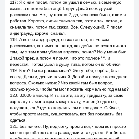
117
:
Я с ним писал, потом он ушёл в семью, в семейную
жизнь, а я потом был ещё 1 друг. Давай всех друзей
расскажи нам. Нет, ну просто 2, да, человека было, с кем я
работал. Коротко, скажи сначала так, потом так, потом, а
сначала так, потом так, скажи. Все. Следующий. Я писал
андеграунд, короче, сначал.
118
:
А вот че андеграунд, он же генгста, ты же сам
рассказывал, вот именно назад, как дебил не резал никого
там, ну я там прям убивал в треках, понял? Но у меня был
1 такой трек, а потом я понял, что это полное ***, и
перестал. Потом ушёл в душу, типа, потом он влюбился.
119
:
Кого? Ты же рассказывал? Это у тебя, серёга, был
сосед. Деньги, деньги начинай. Давай я начну с последнего
вопроса. Сколько нужно? Что какой там был вопрос,
сколько нужно, чтобы ты мог прожить нормально год назад?
120
:
30000 в месяц. И ты за эти, за эту тридцатку, за свою
зарплату ты мог закрыть квартплату, мог ещё одеться,
покушать, ещё где-то погулять там и так далее. Сейчас,
чтобы просто месяц существовать, вот без покушать, без
одеться.
121
:
Без ничего. Ну, под сотку просто вот, чтобы вот просто
месяц прошёл вот это с расходами и так далее. У тебя так,
у тебя так же, да, примерно, ну, у гида это просто такой