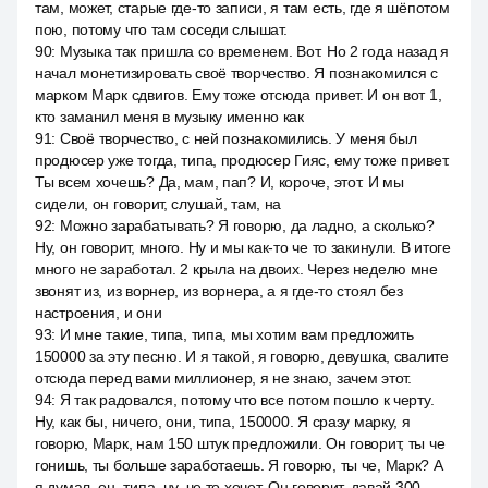
там, может, старые где-то записи, я там есть, где я шёпотом
пою, потому что там соседи слышат.
90
:
Музыка так пришла со временем. Вот. Но 2 года назад я
начал монетизировать своё творчество. Я познакомился с
марком Марк сдвигов. Ему тоже отсюда привет. И он вот 1,
кто заманил меня в музыку именно как
91
:
Своё творчество, с ней познакомились. У меня был
продюсер уже тогда, типа, продюсер Гияс, ему тоже привет.
Ты всем хочешь? Да, мам, пап? И, короче, этот. И мы
сидели, он говорит, слушай, там, на
92
:
Можно зарабатывать? Я говорю, да ладно, а сколько?
Ну, он говорит, много. Ну и мы как-то че то закинули. В итоге
много не заработал. 2 крыла на двоих. Через неделю мне
звонят из, из ворнер, из ворнера, а я где-то стоял без
настроения, и они
93
:
И мне такие, типа, типа, мы хотим вам предложить
150000 за эту песню. И я такой, я говорю, девушка, свалите
отсюда перед вами миллионер, я не знаю, зачем этот.
94
:
Я так радовался, потому что все потом пошло к черту.
Ну, как бы, ничего, они, типа, 150000. Я сразу марку, я
говорю, Марк, нам 150 штук предложили. Он говорит, ты че
гонишь, ты больше заработаешь. Я говорю, ты че, Марк? А
я думал, он, типа, ну, че то хочет. Он говорит, давай 300,