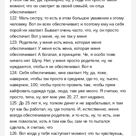
момент, что он смотрит за своей семьёй, он отца
обеспечивает.
122
:
Мать сестру, то есть в этом большое уважение к этому
человеку. Вот он всех обеспечивает, и поэтому ему на себя
порой не хватает. Бывает очень часто, что, ну, он просто
обеспечит. Вот у меня, ну, не так у меня
123
:
Родители, у меня есть жена, которая меня
обеспечивает. У меня есть жена, которая меня
обеспечивает. А богатая, в принципе. Че, я особо тоже
ничего нет. Шучу. Нет, у меня просто родители, ну, не
нуждаются, чтобы я их обеспечивал. Вот я
124
:
Себя обеспечиваю, мне хватает. Ну, да, тоже,
наверное, чтобы так просто в среднем, где-то, ну, тысяч,
наверное, 100, чтобы просто прожить там, чтобы прям
кайфовать одежда туда, сюда, там уже много. Я считаю, что
просто, типа, ну, вот мне уже 20, 27, вот недавно.
125
:
До 25 лет я, ну, толком денег и не зарабатывал, я там
тут как бы работал, ну, где попало. И, естественно, меня
всегда обеспечивали родители, и то есть, ну, то есть, они
мне помогали, хоть я там как бы, сам че то пытался
сделать, я считаю, что
126
:
Вот когда у тебя наступает момент, что ты чувствуешь,