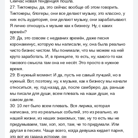
Сейчас новая тенденция пошла.
27
:
Тиктокеры, да, это сейчас вообще об этом говорить.
Тиктокеры, блогеры, они все делают музыку, это классно, у
них есть аудитория, они делают музыку, они зарабатывают.
Я лично отношусь к музыке как к бизнесу. Ну, с каких
времён?
28
:
Да, это совсем с недавних времён, даже песня
коронаминус, которую мы написали, ну, она была реально
чисто бизнес чистом. Мы понимали, что мы можем на ней
круто заработать. И, в принципе, то есть, ну, какого-то как
такового смысла там она не несёт. Это просто в нужное
время.
29
:
В нужный момент. И да, пусть не самый лучший, но в
нужный. Вот, поэтому, ну, к музыке, как к бизнесу мы начали
относиться, ну, год назад, да, после самбреро, да, раньше
мы писали для души, всем плевать на наши души, на
самом деле.
30
:
10 лет было всем плевать. Вся лирика, которая
написана, это из реальных событий, это из реально, из
нашей жизни, из наших знакомых, там, ну то есть мы не
придумываем, там, хоп, хоп, там, че то придумали. Или
другая в песнях. Чаще всего, когда девушка кидает парня,
это вот из газана истории, он