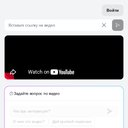
Войти
Вставьте ссылку на видео
Задайте вопрос по видео
Что вас интересует?
О чем это видео?
Дай краткий пересказ