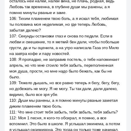
осталось ней налей, налей вина, не плачь, родная, ведь
Любовь так временна, в глубине души мы ранены, а я
помню минуты рваные и заме.
106
:
Тихим пламенем твою боль, а я искал тебя, любимая
ты половина моя неделимая, но где теперь Любовь,
забытая далеко?
107
:
Секунды остановки глаз и снова по педали. Если в
любви и смешение, то я меткий бен дали, чтобы побольше
грусти, да и ты оценила, а на утро написала Газа это Мило
на завтра кофе и пару новостей.
108
:
Я пропадаю, не заправив постель, о тебе напоминает
апрель, но что мне стоило тебя забыть, переполненная
моя душа, прости, но мне надо было бежать, как бы не
было.
109
:
Тяжело дышать, но все равно теперь я бегу, бегу, бегу,
но добежать не могу. Я не могу. Ты так дали, дали далеко,
видимо, было все зря убе.
110
:
Души мы ранены, а я помню минуты рваные заметая
диким пламенем твою боль.
111
:
Что мне стоит тебя забыть, тебя забыть, тебя забыть?
112
:
Моя 1 песня, я кого-то обсирал, я помню, а все
вспомнил. Это было в школе. Я услышал эминема, а потом
я услышал оксимирона. Это тогда он только тоже начинал.