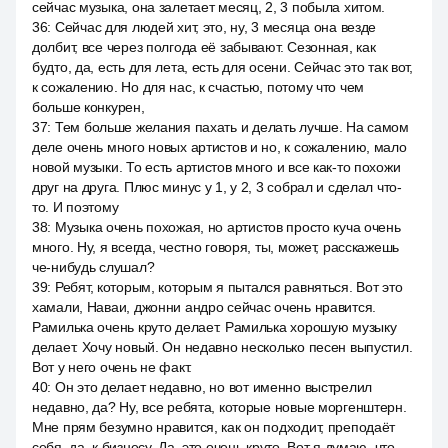
сейчас музыка, она залетает месяц, 2, 3 побыла хитом.
36
:
Сейчас для людей хит, это, ну, 3 месяца она везде
долбит, все через полгода её забывают. Сезонная, как
будто, да, есть для лета, есть для осени. Сейчас это так вот,
к сожалению. Но для нас, к счастью, потому что чем
больше конкурен,
37
:
Тем больше желания пахать и делать лучше. На самом
деле очень много новых артистов и но, к сожалению, мало
новой музыки. То есть артистов много и все как-то похожи
друг на друга. Плюс минус у 1, у 2, 3 собрал и сделал что-
то. И поэтому
38
:
Музыка очень похожая, но артистов просто куча очень
много. Ну, я всегда, честно говоря, ты, может, расскажешь
че-нибудь слушал?
39
:
Ребят, которым, которым я пытался равняться. Вот это
хамали, Наваи, джонни андро сейчас очень нравится.
Рамилька очень круто делает. Рамилька хорошую музыку
делает. Хочу новый. Он недавно несколько песен выпустил.
Вот у него очень не факт.
40
:
Он это делает недавно, но вот именно выстрелил
недавно, да? Ну, все ребята, которые новые моргенштерн.
Мне прям безумно нравится, как он подходит, преподаёт
себя, да, к бизнесу. Да, это очень круто. Вот я думаю, что