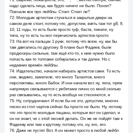
надо сделать лица, как будто ничего не было. Понял?
Поехали все про лейблы. Стоит. Стоит ли?
72
:
Молодым артистам стучаться в закрытые двери на
самом деле стоит, потому что, допустим, взять там тот g8, 9,
10, 11 годы, то есть были просто гуф, баста, тимати, ну
типа, ну то есть ты мог перечислить артистов просто
73
:
На вот на пальцах 1 руки, потому что всем, ну, как бы
там двигались по другому. В плане был Фадеев, были
продюсеры сильные, там ещё кто-то, к ним нужно было
попасть как-то толпами собирались и так далее. Но с
недавних времён лейблы.
74
:
Издательство, начали набирать артистов сами. То есть
они, видимо, заметили, что много Талантов, много
перспективы, много Бабок. И они начали вот, ну, типа, прям
напрямую связываются с ребятами лично со мной сколько
раз связывались, ну то есть вообще не стесняются, и
75
:
Ну, сотрудничают. И если бы не это, допустим, многих
песен из стоп чартов сейчас бы просто не было. Ну, потому
что это просто молодые пацаны, которые вот он сделал, и
он не знает, че с этой песней делать. Он же не пойдёт там к
Фадееву или там к крутому, потому что, ну, его, его.
76
:
Даже не пустит. Вот. А он может просто в любой лейбл