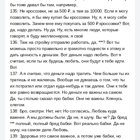
бы тоже давал бы там, например,
135
:
Не кроссовки, не за 500 ₽, а там за 10000. Если я могу
позволить, я бы ему купил бы кроссовки. Ну, я, я могу себе
позволить. Зачем мне ему покупать за 500 ₽ кроссовки? Вот,
да, надо делать. Ну да. Ну, есть многие люди, которые
говорят, я буду миллионером, я своё
136
:
Там на стройку отправлю работать, да, ***? Вот ты
можешь просто правильно и грамотно поднести к этому и
дать ценность к деньгам. Вот деньги надо любить. Вот я
считаю, если ты их будешь любить, они будут к тебе идти.
Вот.
137
:
А я считаю, что деньги надо тратить. Чем больше ты их
тратишь и не жалеешь. Вообще не думаешь о том, что ты
их потратил или отдал куда-нибудь и так далее. Они к тебе
все равно возвращаются. Но деньги не важны на самом.
Да, ты столько сказал про бабки. Они не важны. Клянусь
олегом.
138
:
Бро, смотри. Нет, нет. Но согласись, Любовь куда
важнее. А мы должны были. Да не, я шучу. Вы че? Да бред
*** полный, полный бред бабки. Вот реально бабки. Да не
шучу, на самом деле Любовь.
139
:
Здоровье это самое важное, а потом уже бабки, но