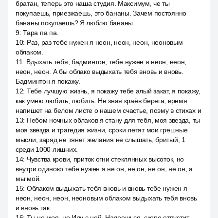
братан, теперь это наша студия. Максимум, че ты
покупаешь, приезжаешь, это бананы. Зачем постоянно
бананы покупаешь? Я люблю бананы.
9
:
Тара па па.
10
:
Раз, раз тебе нужен я неон, неон, неон, неоновым
облаком.
11
:
Вдыхать тебя, бадминтон, тебе нужен я неон, неон,
неон, неон. А бы облако выдыхать тебя вновь и вновь.
Бадминтон я покажу.
12
:
Тебе лучшую жизнь, я покажу тебе алый закат, я покажу,
как умею любить, любить. Не зная краёв берега, время
напишет на белом листе о нашем счастье, поэму в стихах и
13
:
Небом ночных облаков я стану для тебя, моя звезда, ты
моя звезда и трагедия жизни, сроки летят мои грешные
мысли, заряд не тянет желания не слышать, бритый, 1
среди 1000 лишних.
14
:
Чувства крови, приток огни стеклянных высоток, но
внутри одиноко тебе нужен я не он, не он, не он, не он, а
мы мой.
15
:
Облаком выдыхать тебя вновь и вновь тебе нужен я
неон, неон, неон, неоновым облаком выдыхать тебя вновь
и вновь так.
16
:
Ты не моя, но Иду с ней. Надеешься, скоро отпустит