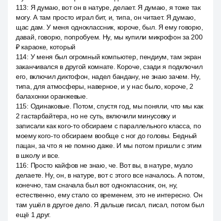
113
:
Я думаю, вот он в натуре, делает. Я думаю, я тоже так
могу. А там просто играл бит, и, типа, он читает. Я думаю,
щас дам. У меня одноклассник, короче, был. Я ему говорю,
давай, говорю, попробуем. Ну, мы купили микрофон за 200
₽ караоке, который
114
:
У меня был огромный компьютер, пендиум, там экран
заканчивался в другой комнате. Короче, сзади я подключил
его, включил диктофон, надел бандану, не знаю зачем. Ну,
типа, для атмосферы, наверное, и у нас было, короче, 2
балахонки оранжевые.
115
:
Одинаковые. Потом, спустя год, мы поняли, что мы как
2 гастарбайтера, но не суть, включили минусовку и
записали как кого-то обсираем с параллельного класса, по
моему кого-то обсираем вообще с ног до головы. Бедный
пацан, за что я не помню даже. И мы потом пришли с этим
в школу и все.
116
:
Просто кайфов не знаю, че. Вот вы, в натуре, музло
делаете. Ну, он, в натуре, вот с этого все началось. А потом,
конечно, там сначала был вот одноклассник, он, ну,
естественно, ему стало со временем, это не интересно. Он
там ушёл в другое дело. Я дальше писал, писал, потом был
ещё 1 друг.