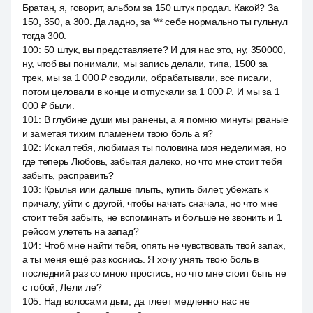
Братан, я, говорит, альбом за 150 штук продал. Какой? За
150, 350, а 300. Да ладно, за *** себе нормально ты гульнул
тогда 300.
100
:
50 штук, вы представляете? И для нас это, ну, 350000,
ну, чтоб вы понимали, мы запись делали, типа, 1500 за
трек, мы за 1 000 ₽ сводили, обрабатывали, все писали,
потом целовали в конце и отпускали за 1 000 ₽. И мы за 1
000 ₽ были.
101
:
В глубине души мы ранены, а я помню минуты рваные
и заметая тихим пламенем твою боль а я?
102
:
Искал тебя, любимая ты половина моя неделимая, но
где теперь Любовь, забытая далеко, но что мне стоит тебя
забыть, расправить?
103
:
Крылья или дальше плыть, купить билет, убежать к
причалу, уйти с другой, чтобы начать сначала, но что мне
стоит тебя забыть, не вспоминать и больше не звонить и 1
рейсом улететь на запад?
104
:
Чтоб мне найти тебя, опять не чувствовать твой запах,
а ты меня ещё раз коснись. Я хочу унять твою боль в
последний раз со мною простись, но что мне стоит быть не
с тобой, Лели ле?
105
:
Над волосами дым, да тлеет медленно нас не