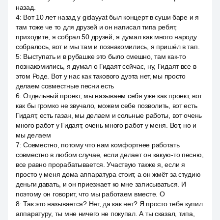
назад.
4
:
Вот 10 лет назад у gidayyat был концерт в суши баре и я
там тоже че то для друзей и он написал типа ребят,
приходите, я собрал 50 друзей, я думал как много народу
собралось, вот и мы там и познакомились, я пришёл в тап.
5
:
Выступать и в рубашке это было смешно, там как-то
познакомились, я думал о Гидаят сейчас, ну, Гидаят все в
этом Роде. Вот у нас как такового дуэта нет, мы просто
делаем совместные песни есть
6
:
Отдельный проект, мы называем себя уже как проект, вот
как бы громко не звучало, можем себе позволить, вот есть
Гидаят, есть газан, мы делаем и сольные работы, вот очень
много работ у Гидаят, очень много работ у меня. Вот, но и
мы делаем
7
:
Совместно, потому что нам комфортнее работать
совместно в любом случае, если делает он какую-то песню,
все равно прорабатывается. Участвую также я, если я
просто у меня дома аппаратура стоит, а он жмёт за студию
деньги давать, и он приезжает ко мне записываться. И
поэтому он говорит, что мы работаем вместе. О
8
:
Так это называется? Нет, да как нет? Я просто тебе купил
аппаратуру, ты мне ничего не покупал. А ты сказал, типа,