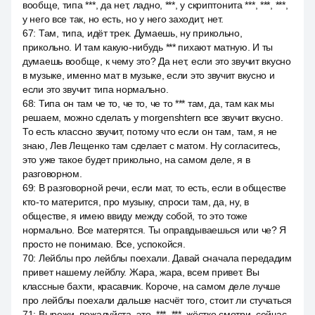
вообще, типа ***, да нет, ладно, ***, у скриптонита ***, ***, ***,
у него все так, но есть, но у него заходит, нет.
67
:
Там, типа, идёт трек. Думаешь, ну прикольно,
прикольно. И там какую-нибудь *** пихают матную. И ты
думаешь вообще, к чему это? Да нет, если это звучит вкусно
в музыке, именно мат в музыке, если это звучит вкусно и
если это звучит типа нормально.
68
:
Типа он там че то, че то, че то *** там, да, там как мы
решаем, можно сделать у morgenshtern все звучит вкусно.
То есть классно звучит, потому что если он там, там, я не
знаю, Лев Лещенко там сделает с матом. Ну согласитесь,
это уже такое будет прикольно, на самом деле, я в
разговорном.
69
:
В разговорной речи, если мат, то есть, если в обществе
кто-то матерится, про музыку, спроси там, да, ну, в
обществе, я имею ввиду между собой, то это тоже
нормально. Все матерятся. Ты оправдываешься или че? Я
просто не понимаю. Все, успокойся.
70
:
Лейблы про лейблы поехали. Давай сначала передадим
привет нашему лейблу. Жара, жара, всем привет. Вы
классные бахти, красавчик. Короче, на самом деле лучше
про лейблы поехали дальше насчёт того, стоит ли стучаться
71
:
Вырежи, пожалуйста, это, ***, ***, жёстко смотри, сейчас