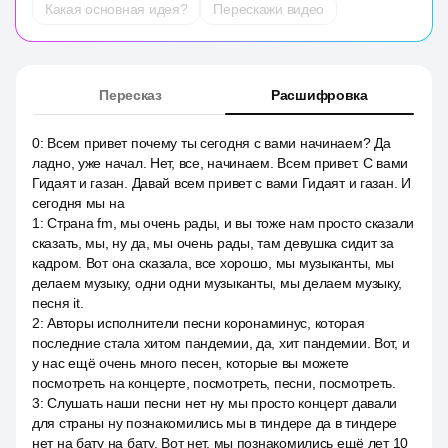
Какая основная идея?
Перескажи видео
Пересказ
Расшифровка
0
:
Всем привет почему ты сегодня с вами начинаем? Да
ладно, уже начал. Нет, все, начинаем. Всем привет. С вами
Гидаят и газан. Давай всем привет с вами Гидаят и газан. И
сегодня мы на
1
:
Страна fm, мы очень рады, и вы тоже нам просто сказали
сказать, мы, ну да, мы очень рады, там девушка сидит за
кадром. Вот она сказала, все хорошо, мы музыканты, мы
делаем музыку, одни одни музыканты, мы делаем музыку,
песня it.
2
:
Авторы исполнители песни коронаминус, которая
последние стала хитом пандемии, да, хит пандемии. Вот, и
у нас ещё очень много песен, которые вы можете
посмотреть на концерте, посмотреть, песни, посмотреть.
3
:
Слушать наши песни нет ну мы просто концерт давали
для страны ну познакомились мы в тиндере да в тиндере
нет на бату на бату. Вот нет, мы познакомились ещё лет 10