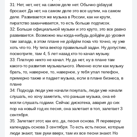
31
:
Нет, нет, нет, на самом деле нет. Обычно gidayyat
бросают. Да нет, на самом деле это все шутим, на самом
деле. Развивается же музыка в России, как ни крути,
пиратство заканчивается, то есть больше подписок.
32
:
Больше официальной музыки и это круто, это все равно
развивается. Возможно мы когда-нибудь дойдём до уровня
там запада, в этом плане не дойдём пока что точно, ну уже
хоть что-то. Ну типа вектор правильный задан. Ну допустим,
посмотрите, там 4, 5 лет назад кто-то качал музыку.
33
:
Платную никто не качал. Ну да нет, ну в плане там
какого-то развития музыкального. Именно если как музыку
брать, то, наверное, то, наверное, у тебя упал телефон,
примерно также и падает музыка, если в плане бизнеса, в
плане
34
:
Подхода люди уже начали покупать, люди уже начали
слушать, но хочу заметить, что раньше музыка, она её
могли слушать годами. Сейчас дискотека, авария до сих
пор на новый год их песня, она залетает в топ, залетает 3
сентября.
35
:
Залетает этот, как его, да, песня основа. Я переверну
календарь основа 3 сентября. То есть есть песни, которые
люди знают, там руки вверх, там их все песни знают. Но