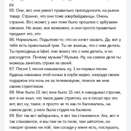
ру.
85
:
Они, вот, они умеют правильно преподносить на рынок
товар. Странно, что они тоже азербайджанцы. Очень
странно. Вот, может, у них тоже было прошлое с арбузами
связано. Не знаю, все возможно, и они просто правильно
продают это, это
86
:
Нормально. Подытожи то, что он хочет сказать. Да, вот у
тебя есть прикольный трек. Ты не знаешь, что с ним делать.
Ты приходишь в label, они знают, что с ним делать, и он
расходится. Почему музыка? Музыка. Ну, на самом деле ты
можешь зачитать строки из своей.
87
:
Песня 1 песня называлась ну, 1 из первых песен
будешь наказана этой ночью в клубе жарко, награди своим
подарком эта ночь не за телевизором, помоги же мне
своим стриптизом.
88
:
Мне было 15 лет, мне было 15 лет, я накидывал строчки,
вот я не знал, что такое даже стриптиз, но я писал про это
вот, вот, ну, такое, я просто че то как-то баловались, на
самом деле, у него была студия на балконе.
89
:
Вот так вот забирались, я вот так становился. Ага, вот я
так становился, и мы там че то пели, там шёпотом, он
говорит громко не пой, там соседи у меня есть, послушать,