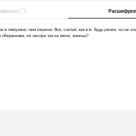
ересказ
Расшифров
е в лимузине, чем пешком. Все, считай, как в м. Будь умнее, но не сл
я сберкнижка, не смотри так на меня, знаешь?