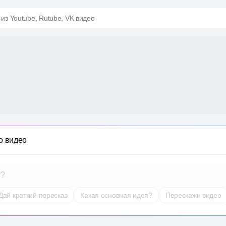
 из Youtube, Rutube, VK видео
о видео
т?
Дай краткий пересказ
Какая основная идея?
Перескажи видео