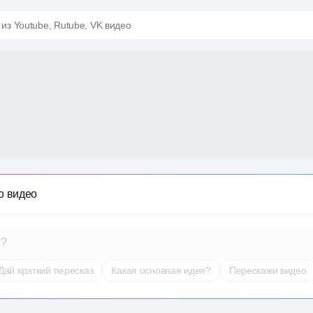
 из Youtube, Rutube, VK видео
о видео
т?
Дай краткий пересказ
Какая основная идея?
Перескажи видео