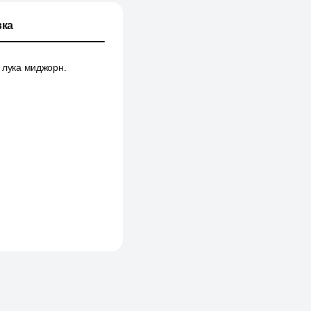
ка
р лука миджорн.