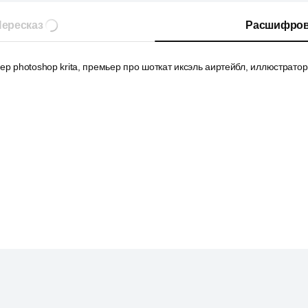
ересказ
Расшифров
ер photoshop krita, премьер про шоткат иксэль аиртейбл, иллюстрато