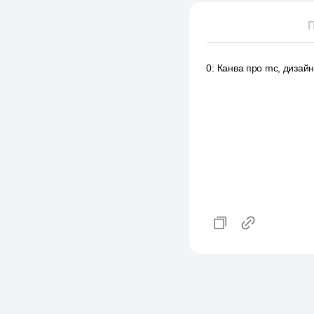
П
0
:
Канва про mc, дизайн