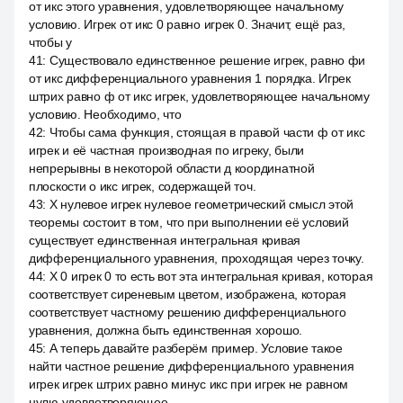
от икс этого уравнения, удовлетворяющее начальному
условию. Игрек от икс 0 равно игрек 0. Значит, ещё раз,
чтобы у
41
:
Существовало единственное решение игрек, равно фи
от икс дифференциального уравнения 1 порядка. Игрек
штрих равно ф от икс игрек, удовлетворяющее начальному
условию. Необходимо, что
42
:
Чтобы сама функция, стоящая в правой части ф от икс
игрек и её частная производная по игреку, были
непрерывны в некоторой области д координатной
плоскости о икс игрек, содержащей точ.
43
:
X нулевое игрек нулевое геометрический смысл этой
теоремы состоит в том, что при выполнении её условий
существует единственная интегральная кривая
дифференциального уравнения, проходящая через точку.
44
:
X 0 игрек 0 то есть вот эта интегральная кривая, которая
соответствует сиреневым цветом, изображена, которая
соответствует частному решению дифференциального
уравнения, должна быть единственная хорошо.
45
:
А теперь давайте разберём пример. Условие такое
найти частное решение дифференциального уравнения
игрек игрек штрих равно минус икс при игрек не равном
нулю удовлетворяющее.