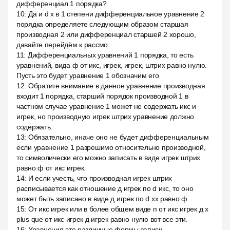
дифференциал 1 порядка?
10
:
Да и d x в 1 степени дифференциальное уравнение 2
порядка определяете следующим образом старшая
производная 2 или дифференциал старшей 2 хорошо,
давайте перейдём к рассмо.
11
:
Дифференциальных уравнений 1 порядка, то есть
уравнений, вида ф от икс, игрек, игрек, штрих равно нулю.
Пусть это будет уравнение 1 обозначим его
12
:
Обратите внимание в данное уравнение производная
входит 1 порядка, старший порядок производной 1 в
частном случае уравнение 1 может не содержать икс и
игрек, но производную игрек штрих уравнение должно
содержать.
13
:
Обязательно, иначе оно не будет дифференциальным
если уравнение 1 разрешимо относительно производной,
то символически его можно записать в виде игрек штрих
равно ф от икс игрек.
14
:
И если учесть, что производная игрек штрих
расписывается как отношение д игрек по d икс, то оно
может быть записано в виде д игрек по d xx равно ф.
15
:
От икс игрек или в более общем виде п от икс игрек д x
plus que от икс игрек д игрек равно нулю вот все эти.
16
:
Уравнения это различные формы записи