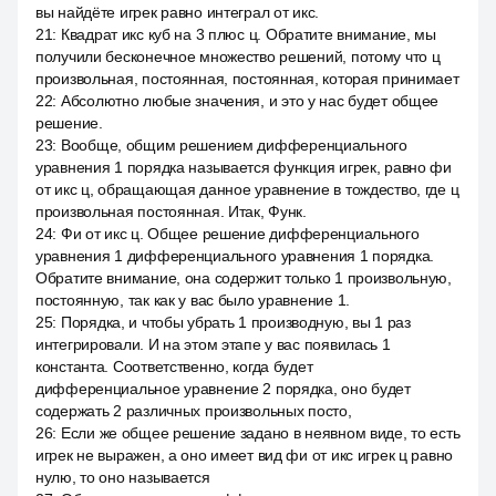
вы найдёте игрек равно интеграл от икс.
21
:
Квадрат икс куб на 3 плюс ц. Обратите внимание, мы
получили бесконечное множество решений, потому что ц
произвольная, постоянная, постоянная, которая принимает
22
:
Абсолютно любые значения, и это у нас будет общее
решение.
23
:
Вообще, общим решением дифференциального
уравнения 1 порядка называется функция игрек, равно фи
от икс ц, обращающая данное уравнение в тождество, где ц
произвольная постоянная. Итак, Функ.
24
:
Фи от икс ц. Общее решение дифференциального
уравнения 1 дифференциального уравнения 1 порядка.
Обратите внимание, она содержит только 1 произвольную,
постоянную, так как у вас было уравнение 1.
25
:
Порядка, и чтобы убрать 1 производную, вы 1 раз
интегрировали. И на этом этапе у вас появилась 1
константа. Соответственно, когда будет
дифференциальное уравнение 2 порядка, оно будет
содержать 2 различных произвольных посто,
26
:
Если же общее решение задано в неявном виде, то есть
игрек не выражен, а оно имеет вид фи от икс игрек ц равно
нулю, то оно называется