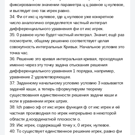
фиксированном значении параметра ц ц равное ц нулевое,
и выглядит оно так игрек равно.
34
:
Фи от икс ц нулевое, где ц нулевое уже конкретное
число аналогично определяется частный интеграл
дифференциального уравнения фи от икс игрек.
35
:
0 равное нулю будет частный интеграл. Значит, ещё раз
посмотрите, общему решению соответствует целая
совокупность интегральных Кривых. Начальное условие это
точка час.
36
:
Решение это кривая интегральная кривая, проходящая
именно через эту точку задача отыскания решения
дифференциального уравнения 1 порядка, например,
уравнение 2 удовлетворяющее.
37
:
Заданному начальному условию условию 3 называется
задачей каши, а теперь сформулируем теорему
существования единственности решения задачи каши и
если в уравнении игрек штрих.
38
:
Ich равно эф от икс игрек функция ф от икс игрек и её
частная производная по игрек непрерывно в некоторой
области д координатной плоскости о.
39
:
Икс игрек, содержащий точку x, 0 игрек, нулевое.
40
:
То существует единственное решение игрек, равно фи