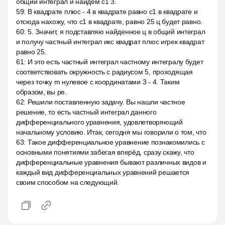
общий интеграл и найдём c1 3.
59
:
В квадрате плюс - 4 в квадрате равно c1 в квадрате и
отсюда нахожу, что c1 в квадрате, равно 25 ц будет равно.
60
:
5. Значит, я подставляю найденное ц в общий интеграл
и получу частный интеграл икс квадрат плюс игрек квадрат
равно 25.
61
:
И это есть частный интеграл частному интегралу будет
соответствовать окружность с радиусом 5, проходящая
через точку m нулевое с координатами 3 - 4. Таким
образом, вы ре.
62
:
Решили поставленную задачу. Вы нашли частное
решение, то есть частный интеграл данного
дифференциального уравнения, удовлетворяющий
начальному условию. Итак, сегодня мы говорили о том, что
63
:
Такое дифференциальное уравнение познакомились с
основными понятиями забегая вперёд, сразу скажу, что
дифференциальные уравнения бывают различных видов и
каждый вид дифференциальных уравнений решается
своим способом на следующий.