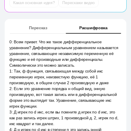
Какая основная идея?
Перескажи видео
Пересказ
Расшифровка
0
:
Всем привет. Что же такое дифференциальное
уравнение? Дифференциальным уравнением называется
уравнение, связывающее независимую переменную её
функцию и её производные или дифференциалы.
Символически это можно записать.
1
:
Так, ф функция, связывающая между собой икс
переменную игрек, неизвестную функцию, её 1
производную, в общем случае 2 производную и даже
2
:
Если это уравнение порядка н общий вид, энную
производную, вот такая запись или в дифференциальной
форме это выглядит так. Уравнение, связывающее икс
игрек функции.
3
:
Д игрек по d икс, если вы помните д игрек по d икс, это
как раз запись игрек штрих, 1 производной д. 2, игрек по d,
икс квадрат и так далее.
4
:
Д н игрек по d икс в степени n это запись энной