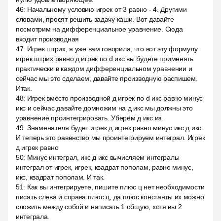
46
:
Начальному условию игрек от 3 равно - 4. Другими
словами, просят решить задачу каши. Вот давайте
посмотрим на дифференциальное уравнение. Сюда
входит производная
47
:
Игрек штрих, я уже вам говорила, что вот эту формулу
игрек штрих равно д игрек по d икс вы будете применять
практически в каждом дифференциальном уравнении и
сейчас мы это сделаем, давайте производную распишем.
Итак.
48
:
Игрек вместо производной д игрек по d икс равно минус
икс и сейчас давайте домножим на д икс мы должны это
уравнение проинтегрировать. Уберём д икс из.
49
:
Знаменателя будет игрек д игрек равно минус икс д икс.
И теперь это равенство мы проинтегрируем интеграл. Игрек
д игрек равно
50
:
Минус интеграл, икс д икс вычисляем интегралы
интеграл от игрек, игрек, квадрат пополам, равно минус,
икс, квадрат пополам. И так.
51
:
Как вы интегрируете, пишите плюс ц нет необходимости
писать слева и справа плюс ц, да плюс константы их можно
сложить между собой и написать 1 общую, хотя вы 2
интеграла.