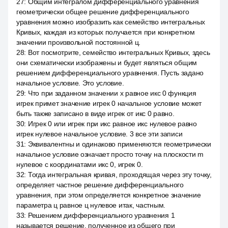
27
:
Общим интегралом дифференциального уравнения
геометрически общее решение дифференциального
уравнения можно изобразить как семейство интегральных
Кривых, каждая из которых получается при конкретном
значении произвольной постоянной ц.
28
:
Вот посмотрите, семейство интегральных Кривых, здесь
они схематически изображены и будет являться общим
решением дифференциального уравнения. Пусть задано
начальное условие. Это условие.
29
:
Что при заданном значении x равное икс 0 функция
игрек примет значение игрек 0 начальное условие может
быть также записано в виде игрек от икс 0 равно.
30
:
Игрек 0 или игрек при икс равное икс нулевое равно
игрек нулевое начальное условие. 3 все эти записи
31
:
Эквивалентны и одинаково применяются геометрически
начальное условие означает просто точку на плоскости m
нулевое с координатами икс 0, игрек 0.
32
:
Тогда интегральная кривая, проходящая через эту точку,
определяет частное решение дифференциального
уравнения, при этом определяется конкретное значение
параметра ц равное ц нулевое итак, частным.
33
:
Решением дифференциального уравнения 1
называется решение, полученное из общего при