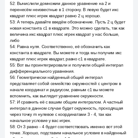
52
:
Вычислили домножим данное уравнение на 2 и
перенесём неизвестные в 1 сторону. В левую будет икс
квадрат плюс игрек квадрат равно 2 ц хорошо.
53
:
А теперь давайте введём обозначение. Пусть 2 ц будет
новая константа c1 в квадрате. Это можно сделать, так как
величина икс квадрат плюс игрек квадрат у нас больше,
либо
54
:
Равна нуля. Соответственно, её обозначить как
константа в квадрате. Вы можете и тогда мы получим икс
квадрат плюс игрек квадрат, равно c1 в квадрате.
55
:
Вот вы проинтегрировали и получили общий интеграл
дифференциального уравнения.
56
:
Геометрически найденный общий интеграл
представляет собой семейство окружностей с центром в
начале координат и радиусом, равным c1 вы можете
вспомнить, как выглядит уравнение окружности.
57
:
И сравнить её с вашим общим интегралом. А частный
интеграл в данном случае будет окружность, проходящая
через точку m нулевое с координатами 3 - 4, так как
начальное условие у вас игрек.
58
:
От 3 равно - 4 будет соответствовать именно вот этой
точке. Хорошо, подставим начальное условие в найденный