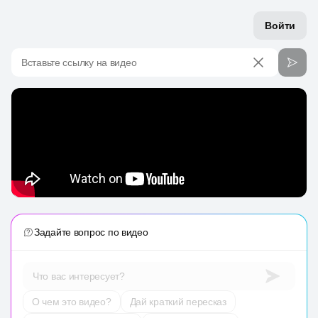
Войти
Вставьте ссылку на видео
Задайте вопрос по видео
Что вас интересует?
О чем это видео?
Дай краткий пересказ