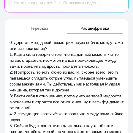
Какая основная идея?
Перескажи видео
Пересказ
Расшифровка
0
:
Дорогая моя, давай посмотрим пауза сейчас между вами
или все-таки конец?
1
:
Карта сила говорит о том, что на данный момент кто-то
из вас старается, несмотря на все происходящее между
вами, проявлять мудрость, проявлять гибкость.
2
:
И хитрость, то есть кто-то из вас. И, скорее всего, это ты
пытаешься сгладить острые углы, пытаешься уменьшить
ссоры между вами. Ты действуешь как настоящая Мудрая
женщина, которая так и должна
3
:
Вести себя в отношениях, потому что на твоей мудрости
в основном и строятся все отношения, ну и весь фундамент
отношений.
4
:
2 следующие карты чётко говорят, что между вами сейчас
пауза.
5
:
Сейчас будет достаточно длительная пауза, об этом
говорит четвёрка мечей, но через какое-то время он может