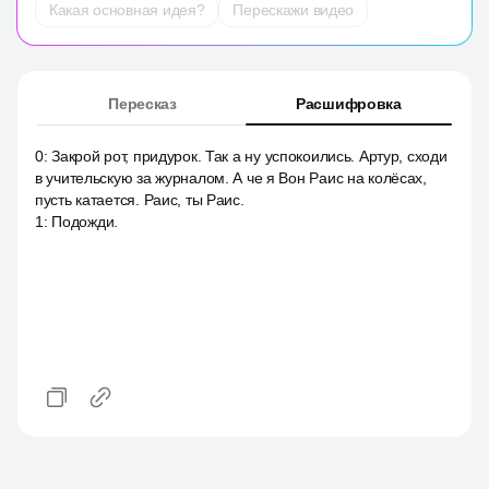
Какая основная идея?
Перескажи видео
Пересказ
Расшифровка
0
:
Закрой рот, придурок. Так а ну успокоились. Артур, сходи
в учительскую за журналом. А че я Вон Раис на колёсах,
пусть катается. Раис, ты Раис.
1
:
Подожди.