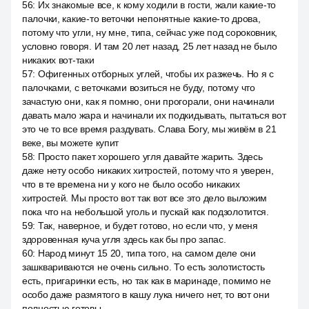
56
:
Их знакомые все, к кому ходили в гости, жали какие-то
палочки, какие-то веточки непонятные какие-то дрова,
потому что угли, ну мне, типа, сейчас уже под сороковник,
условно говоря. И там 20 лет назад, 25 лет назад не было
никаких вот-таки
57
:
Офигенных отборных углей, чтобы их разжечь. Но я с
палочками, с веточками возиться не буду, потому что
зачастую они, как я помню, они прогорали, они начинали
давать мало жара и начинали их подкидывать, пытаться вот
это че то все время раздувать. Слава Богу, мы живём в 21
веке, вы можете купит
58
:
Просто пакет хорошего угля давайте жарить. Здесь
даже нету особо никаких хитростей, потому что я уверен,
что в те времена ни у кого не было особо никаких
хитростей. Мы просто вот так вот все это дело выложим
пока что на небольшой уголь и пускай как подзолотится.
59
:
Так, наверное, и будет готово, но если что, у меня
здоровенная куча угля здесь как бы про запас.
60
:
Народ минут 15 20, типа того, на самом деле они
зашквариваются не очень сильно. То есть золотистость
есть, пригаринки есть, но так как в маринаде, помимо не
особо даже размятого в кашу лука ничего нет, то вот они
полностью готовы.