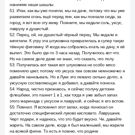
нанижем наши шашлы.
51
:
Итак, как вы уже поняли, мы на даче, потому что мы уже
разжигаем огонь ещё перед тем, как мы поехали сюда, за
город, я вот всю эту жижу. Помните, мы кидали соль, уксус,
лавруху и душистый.
52
:
Перец, ой, не душистый чёрный перец. Мы кидали и
кипятили. К утру эта штуковина превратилась в супер такую
тёмную фиговину. И когда мы собрались ехать на дачу, я её
вылил. Это было где-то 3 часа назад. Получилось вот что.
Но на самом деле даже не знаю, что сказать, что полу
53
:
Получилась вот такая вот штуковина не особо мясо
поменяло цвет, потому что уксуса там совсем немножечко и
давайте нанизывать. Но в Луке это лежало сильно долго, а
уксусную составляющую я добавил, а давайте понюха.
54
:
Народ, честно признаюсь, я сейчас получу детские
флешбеки, это пахнет 1 в 1, как тогда я уже забыл запах
этого маринада с уксусом и лаврухой, и сейчас я его вспом.
55
:
Помнил. Я вспомнил этот запах, когда понюхал он
достаточно специфический луково кисловато. Лаврушник.
Черт подери, я надеюсь, что это будет вкусно. Че, давайте
жарить. На самом деле, когда я был маленький, мы жарили
на всякой фигне. То есть я помню, что родичи