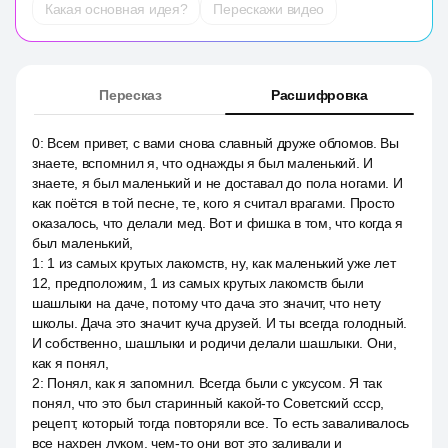
Какая основная идея?
Перескажи видео
Пересказ
Расшифровка
0
:
Всем привет, с вами снова славный друже обломов. Вы
знаете, вспомнил я, что однажды я был маленький. И
знаете, я был маленький и не доставал до пола ногами. И
как поётся в той песне, те, кого я считал врагами. Просто
оказалось, что делали мед. Вот и фишка в том, что когда я
был маленький,
1
:
1 из самых крутых лакомств, ну, как маленький уже лет
12, предположим, 1 из самых крутых лакомств были
шашлыки на даче, потому что дача это значит, что нету
школы. Дача это значит куча друзей. И ты всегда голодный.
И собственно, шашлыки и родичи делали шашлыки. Они,
как я понял,
2
:
Понял, как я запомнил. Всегда были с уксусом. Я так
понял, что это был старинный какой-то Советский ссср,
рецепт, который тогда повторяли все. То есть заваливалось
все нахрен луком, чем-то они вот это заливали и