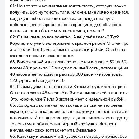
61
:
Но вот это максимальная золотистость, которую можно
получить. Вот, ну то есть, типа, ну окей, мне лично нравится,
когда чуть побольше, оно золотистое, когда оно чуть
побольше, зашкваренное, но, в принципе, для обычного
шашлыка этого более чем достаточно, но чего?
62
:
С шашлами то все понятно. А че у тебя здесь? Тут?
Короче, это уже 8 эксперимент с красной рыбой. Это не про
этот ролик. Вот 8 эксперимент с красной рыбой. Она была
засолена в соли и сахаре потом
63
:
Вымочено 48 часов, засолено в соли и сахаре 50 на 50,
потом 48, промыто 15 минут от лишней соли, потом ещё на
48 часов я её положил в раствор 300 миллилитров воды,
120 укропа в блендере и 10.
64
:
Грамм душистого горошка и 8 грамм глутамата натрия.
Она так лежала 48 часов. А сейчас я пытаюсь её закоптить.
Это, короче, уже 7 или 8 эксперимент с идеальной рыбой.
65
:
Холодного копчения, но так как это пока не это очень
вкусно, но это пока не идеально, поэтому я не готов вам это
показывать. Итак, дорогие друзья, я попытаюсь воссоздать,
то есть лучок обязательно чёрный хлебушек, без него
никуда немножко вот так кетчупа буквально
66
:
Капельку и возьмём и 1 кусочек я попробую прямо, без