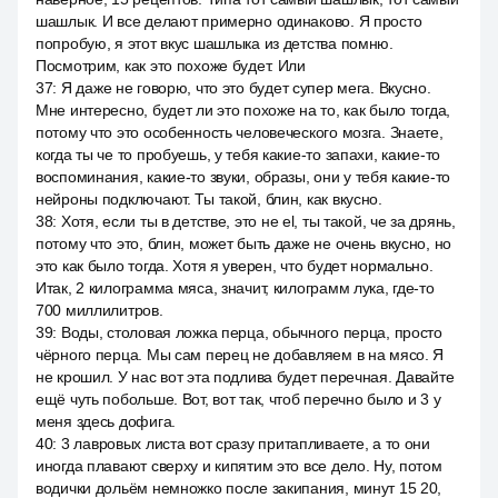
шашлык. И все делают примерно одинаково. Я просто
попробую, я этот вкус шашлыка из детства помню.
Посмотрим, как это похоже будет. Или
37
:
Я даже не говорю, что это будет супер мега. Вкусно.
Мне интересно, будет ли это похоже на то, как было тогда,
потому что это особенность человеческого мозга. Знаете,
когда ты че то пробуешь, у тебя какие-то запахи, какие-то
воспоминания, какие-то звуки, образы, они у тебя какие-то
нейроны подключают. Ты такой, блин, как вкусно.
38
:
Хотя, если ты в детстве, это не el, ты такой, че за дрянь,
потому что это, блин, может быть даже не очень вкусно, но
это как было тогда. Хотя я уверен, что будет нормально.
Итак, 2 килограмма мяса, значит, килограмм лука, где-то
700 миллилитров.
39
:
Воды, столовая ложка перца, обычного перца, просто
чёрного перца. Мы сам перец не добавляем в на мясо. Я
не крошил. У нас вот эта подлива будет перечная. Давайте
ещё чуть побольше. Вот, вот так, чтоб перечно было и 3 у
меня здесь дофига.
40
:
3 лавровых листа вот сразу притапливаете, а то они
иногда плавают сверху и кипятим это все дело. Ну, потом
водички дольём немножко после закипания, минут 15 20,