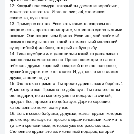
12
:
Каждый нож самура, который ты достал из коробочки,
может вот так вот так. И это не лист, a4, это мягкая
салфетка, ну а также
13
:
Примерно вот так. Если хоть какие-то вопросы по
остроте есть, просто посмотрите, что можно сделать этими
ножами. Они острее, чем бритва. Если что, мой любимый
ножик от самуры это вот такой вот маленький маленький
супер гибкий филейник, который любую рыбу
14
:
Типа скумбрии или даже кильки какой-то разваливает
напополам самостоятельно. Просто посмотрите на его
гибкость, друзья, хороший поварской нож это, наверное,
лучший подарок тем, кто готовит. И, да, кто-то мне скажет
друже, а ножи не, да.
15
:
Это плохая примета. Ты просто даришь нож и берёшь 1
₽, монетку и все. Примета не действует. Ты типа его не ты
его подарил, но за монетку уже не подарил, а считай,
продал. Все, примета не действует. Дарите хорошие,
качественные ножи, если у вас
16
:
Есть в семье бабушки, дедушки, мамы, друзья, которые
до сих пор пользуются просто отвратительными, какими-то
тупыми хреновинами, которые уже все расслоились.
Сточенные друзья это великолепный подарок, который