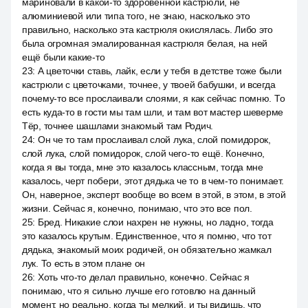
мариновали в какой-то здоровенной кастрюли, не
алюминиевой или типа того, не знаю, насколько это
правильно, насколько эта кастрюля окислялась. Либо это
была огромная эмалированная кастрюля белая, на ней
ещё были какие-то
23
:
А цветочки ставь, лайк, если у тебя в детстве тоже были
кастрюли с цветочками, точнее, у твоей бабушки, и всегда
почему-то все прослаивали слоями, я как сейчас помню. То
есть куда-то в гости мы там шли, и там вот мастер шеверме
Тёр, точнее шашлами знакомый там Родич.
24
:
Он че то там прослаивал слой лука, слой помидорок,
слой лука, слой помидорок, слой чего-то ещё. Конечно,
когда я вы тогда, мне это казалось классным, тогда мне
казалось, черт побери, этот дядька че то в чем-то понимает.
Он, наверное, эксперт вообще во всем в этой, в этом, в этой
жизни. Сейчас я, конечно, понимаю, что это все пол.
25
:
Бред. Никакие слои нахрен не нужны, но ладно, тогда
это казалось крутым. Единственное, что я помню, что тот
дядька, знакомый моих родичей, он обязательно жамкал
лук. То есть в этом плане он
26
:
Хоть что-то делал правильно, конечно. Сейчас я
понимаю, что я сильно лучше его готовлю на данный
момент, но реально, когда ты мелкий, и ты видишь, что