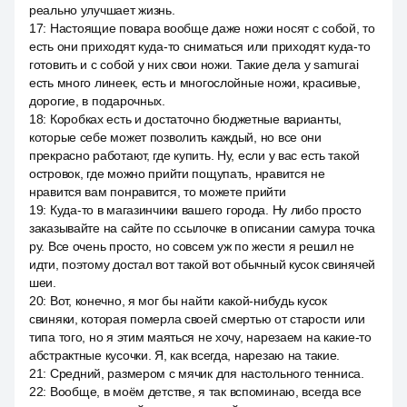
реально улучшает жизнь.
17
:
Настоящие повара вообще даже ножи носят с собой, то
есть они приходят куда-то сниматься или приходят куда-то
готовить и с собой у них свои ножи. Такие дела у samurai
есть много линеек, есть и многослойные ножи, красивые,
дорогие, в подарочных.
18
:
Коробках есть и достаточно бюджетные варианты,
которые себе может позволить каждый, но все они
прекрасно работают, где купить. Ну, если у вас есть такой
островок, где можно прийти пощупать, нравится не
нравится вам понравится, то можете прийти
19
:
Куда-то в магазинчики вашего города. Ну либо просто
заказывайте на сайте по ссылочке в описании самура точка
ру. Все очень просто, но совсем уж по жести я решил не
идти, поэтому достал вот такой вот обычный кусок свинячей
шеи.
20
:
Вот, конечно, я мог бы найти какой-нибудь кусок
свиняки, которая померла своей смертью от старости или
типа того, но я этим маяться не хочу, нарезаем на какие-то
абстрактные кусочки. Я, как всегда, нарезаю на такие.
21
:
Средний, размером с мячик для настольного тенниса.
22
:
Вообще, в моём детстве, я так вспоминаю, всегда все