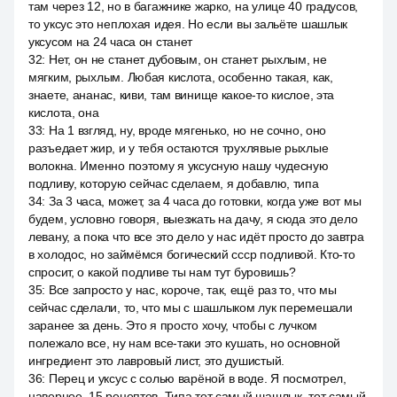
там через 12, но в багажнике жарко, на улице 40 градусов,
то уксус это неплохая идея. Но если вы зальёте шашлык
уксусом на 24 часа он станет
32
:
Нет, он не станет дубовым, он станет рыхлым, не
мягким, рыхлым. Любая кислота, особенно такая, как,
знаете, ананас, киви, там винище какое-то кислое, эта
кислота, она
33
:
На 1 взгляд, ну, вроде мягенько, но не сочно, оно
разъедает жир, и у тебя остаются трухлявые рыхлые
волокна. Именно поэтому я уксусную нашу чудесную
подливу, которую сейчас сделаем, я добавлю, типа
34
:
За 3 часа, может, за 4 часа до готовки, когда уже вот мы
будем, условно говоря, выезжать на дачу, я сюда это дело
левану, а пока что все это дело у нас идёт просто до завтра
в холодос, но займёмся богический ссср подливой. Кто-то
спросит, о какой подливе ты нам тут буровишь?
35
:
Все запросто у нас, короче, так, ещё раз то, что мы
сейчас сделали, то, что мы с шашлыком лук перемешали
заранее за день. Это я просто хочу, чтобы с лучком
полежало все, ну нам все-таки это кушать, но основной
ингредиент это лавровый лист, это душистый.
36
:
Перец и уксус с солью варёной в воде. Я посмотрел,
наверное, 15 рецептов. Типа тот самый шашлык, тот самый