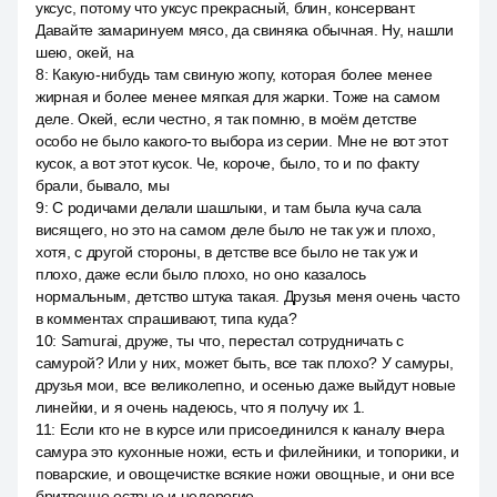
уксус, потому что уксус прекрасный, блин, консервант.
Давайте замаринуем мясо, да свиняка обычная. Ну, нашли
шею, окей, на
8
:
Какую-нибудь там свиную жопу, которая более менее
жирная и более менее мягкая для жарки. Тоже на самом
деле. Окей, если честно, я так помню, в моём детстве
особо не было какого-то выбора из серии. Мне не вот этот
кусок, а вот этот кусок. Че, короче, было, то и по факту
брали, бывало, мы
9
:
С родичами делали шашлыки, и там была куча сала
висящего, но это на самом деле было не так уж и плохо,
хотя, с другой стороны, в детстве все было не так уж и
плохо, даже если было плохо, но оно казалось
нормальным, детство штука такая. Друзья меня очень часто
в комментах спрашивают, типа куда?
10
:
Samurai, друже, ты что, перестал сотрудничать с
самурой? Или у них, может быть, все так плохо? У самуры,
друзья мои, все великолепно, и осенью даже выйдут новые
линейки, и я очень надеюсь, что я получу их 1.
11
:
Если кто не в курсе или присоединился к каналу вчера
самура это кухонные ножи, есть и филейники, и топорики, и
поварские, и овощечистке всякие ножи овощные, и они все
бритвенно острые и недорогие.