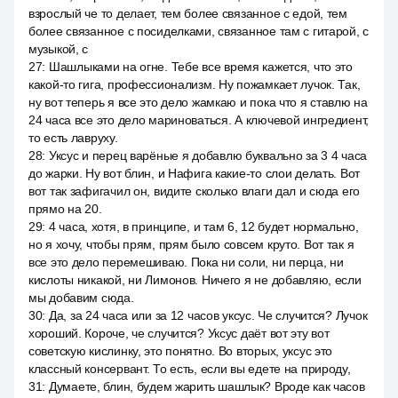
взрослый че то делает, тем более связанное с едой, тем
более связанное с посиделками, связанное там с гитарой, с
музыкой, с
27
:
Шашлыками на огне. Тебе все время кажется, что это
какой-то гига, профессионализм. Ну пожамкает лучок. Так,
ну вот теперь я все это дело жамкаю и пока что я ставлю на
24 часа все это дело мариноваться. А ключевой ингредиент,
то есть лавруху.
28
:
Уксус и перец варёные я добавлю буквально за 3 4 часа
до жарки. Ну вот блин, и Нафига какие-то слои делать. Вот
вот так зафигачил он, видите сколько влаги дал и сюда его
прямо на 20.
29
:
4 часа, хотя, в принципе, и там 6, 12 будет нормально,
но я хочу, чтобы прям, прям было совсем круто. Вот так я
все это дело перемешиваю. Пока ни соли, ни перца, ни
кислоты никакой, ни Лимонов. Ничего я не добавляю, если
мы добавим сюда.
30
:
Да, за 24 часа или за 12 часов уксус. Че случится? Лучок
хороший. Короче, че случится? Уксус даёт вот эту вот
советскую кислинку, это понятно. Во вторых, уксус это
классный консервант. То есть, если вы едете на природу,
31
:
Думаете, блин, будем жарить шашлык? Вроде как часов