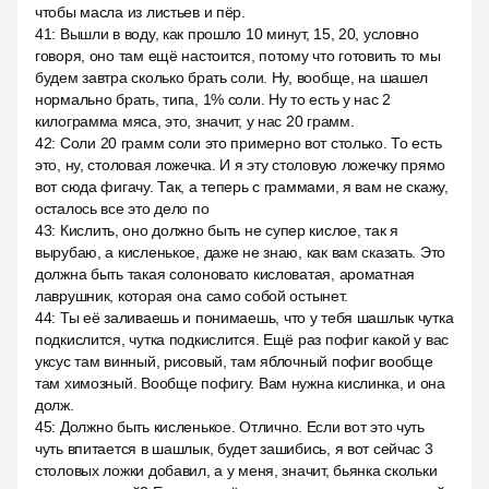
чтобы масла из листьев и пёр.
41
:
Вышли в воду, как прошло 10 минут, 15, 20, условно
говоря, оно там ещё настоится, потому что готовить то мы
будем завтра сколько брать соли. Ну, вообще, на шашел
нормально брать, типа, 1% соли. Ну то есть у нас 2
килограмма мяса, это, значит, у нас 20 грамм.
42
:
Соли 20 грамм соли это примерно вот столько. То есть
это, ну, столовая ложечка. И я эту столовую ложечку прямо
вот сюда фигачу. Так, а теперь с граммами, я вам не скажу,
осталось все это дело по
43
:
Кислить, оно должно быть не супер кислое, так я
вырубаю, а кисленькое, даже не знаю, как вам сказать. Это
должна быть такая солоновато кисловатая, ароматная
лаврушник, которая она само собой остынет.
44
:
Ты её заливаешь и понимаешь, что у тебя шашлык чутка
подкислится, чутка подкислится. Ещё раз пофиг какой у вас
уксус там винный, рисовый, там яблочный пофиг вообще
там химозный. Вообще пофигу. Вам нужна кислинка, и она
долж.
45
:
Должно быть кисленькое. Отлично. Если вот это чуть
чуть впитается в шашлык, будет зашибись, я вот сейчас 3
столовых ложки добавил, а у меня, значит, бьянка скольки