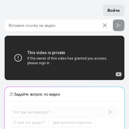
Войти
Вставьте ссылку на видео
Задайте вопрос по видео
Что вас интересует?
О чем это видео?
Дай краткий пересказ