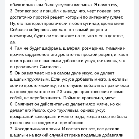
обязательно там была уксусная кислинка. Я начал изу,
3
:
Этот вопрос и пришёл к выводу, что, черт подери, это
достаточно простой рецепт, который по интернету гуляет.
Ну, его повторил практически любой кулинар, кроме меня.
Сейчас я собираюсь сделать тот самый рецепт и
посмотрим, будет ли это похоже на то, что я ел в детстве,
да.
4
:
Там не будет шафрана, шалфея, розмарина, тимьяна и
прочих кардамонов, это достаточно простой рецепт, и, как я
понял раньше в шашлыки добавляли уксус, считалось, что
он размягчает. Считалось.
5
:
Он размягчает, но на самом деле уксус, он делает
шашлык трухлявым. Если уксуса добавить много, а если вы
хотите просто кислинку, то его нужно добавлять практически
на последнем этапе за 2 3 часа до приготовления и само
собой, не перебарщивать. Поймите правильно, уксус.
6
:
Смягчает он действительно делает мясо мягче, но он
делает его Рыхло, сухо трухлявым, однако уксус
прекрасный консервант именно тогда, когда в ссср не было
у всех тачек с кондеями термобоксов.
7
:
Холодильников в тачки. И вот это вот все, все делали
шашлы и на всякий случай от греха подальше добавляли