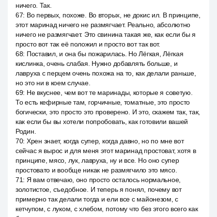
ничего. Так.
67
:
Во первых, похоже. Во вторых, не докис ил. В принципе,
этот маринад ничего не размягчает. Реально, абсолютно
ничего не размягчает. Это свинина такая же, как если бы я
просто вот так её положил и просто вот так вот.
68
:
Поставил, и она бы пожарилась. Но Лёгкая, Лёгкая
кислинка, очень слабая. Нужно добавлять больше, и
лавруха с перцем очень похожа на то, как делали раньше,
но это ни в коем случае.
69
:
Не вкуснее, чем вот те маринады, которые я советую.
То есть кефирные там, горчичные, томатные, это просто
богически, это просто это проверено. И это, скажем так, так,
как если бы вы хотели попробовать, как готовили вашей
Родин.
70
:
Хрен знает, когда супер, когда давно, но по мне вот
сейчас я вырос и для меня этот маринад простоват, хотя в
принципе, мясо, лук, лавруха, ну и все. Но оно супер
простовато и вообще никак не размягчило это мясо.
71
:
Я вам отвечаю, оно просто осталось нормальное,
золотистое, съедобное. И теперь я понял, почему вот
примерно так делали тогда и ели все с майонезом, с
кетчупом, с луком, с хлебом, потому что без этого всего как