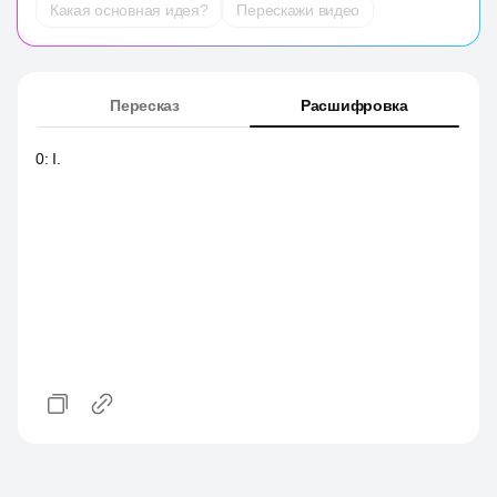
Какая основная идея?
Перескажи видео
Пересказ
Расшифровка
0
:
I.