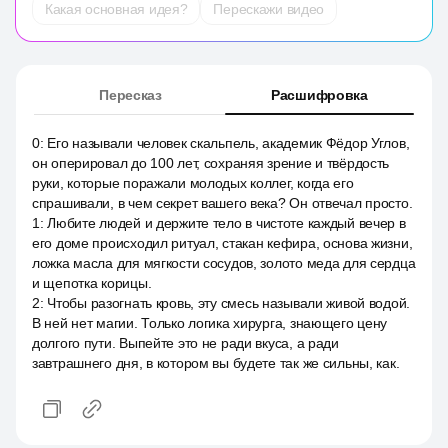
Какая основная идея?
Перескажи видео
Пересказ
Расшифровка
0
:
Его называли человек скальпель, академик Фёдор Углов,
он оперировал до 100 лет, сохраняя зрение и твёрдость
руки, которые поражали молодых коллег, когда его
спрашивали, в чем секрет вашего века? Он отвечал просто.
1
:
Любите людей и держите тело в чистоте каждый вечер в
его доме происходил ритуал, стакан кефира, основа жизни,
ложка масла для мягкости сосудов, золото меда для сердца
и щепотка корицы.
2
:
Чтобы разогнать кровь, эту смесь называли живой водой.
В ней нет магии. Только логика хирурга, знающего цену
долгого пути. Выпейте это не ради вкуса, а ради
завтрашнего дня, в котором вы будете так же сильны, как.