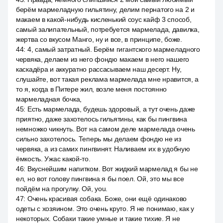
берём мармеладную гильятину, делим пернатого на 2 и
макаем в какой-нибудь кисленький соус кайф 3 способ,
самый залипательный, потребуется мармелада, давилка,
жертва со вкусом Манго, ну и все, в принципе, боже.
44
:
4, самый затратный. Берём гигантского мармеладного
червяка, делаем из него фондю макаем в него нашего
каскадёра и аккуратно рассасываем наш десерт. Ну,
слушайте, вот такая реклама мармелада мне нравится, а
то я, когда в Питере жил, возле меня постоянно
мармеладная бочка,
45
:
Есть мармелада, будешь здоровый, а тут очень даже
приятно, даже захотелось гильятины, как бы пингвина
немножко чикнуть. Вот на самом деле мармелада очень
сильно захотелось. Теперь мы делаем фондю не из
червяка, а из самих пингвинят. Наливаем их в удобную
ёмкость. Ужас какой-то.
46
:
Вкуснейшим напитком. Вот жидкий мармелад я бы не
ел, но вот голову пингвина я бы поел. Ой, это мы все
пойдём на прогулку. Ой, you.
47
:
Очень красивая собака. Боже, они ещё одинаково
одеты с хозяином. Это очень круто. Я не понимаю, как у
некоторых. Собаки такие умные и такие тихие. Я не