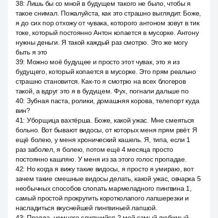
38
:
Лишь бы со мной в будущем такого не было, чтобы я
такое снимал. Пожалуйста, как это страшно выглядит. Боже,
я до сих пор отхожу от чувака, которого антоном зовут в тик
токе, который постоянно Антон копается в мусорке. Антону
нужны деньги. Я такой каждый раз смотрю. Это же могу
быть я это
39
:
Можно моё будущее и просто этот чувак, это я из
будущего, который копается в мусорке. Это прям реально
страшно становится. Как-то я смотрю на всех блогеров
такой, а вдруг это я в будущем. Фух, погнали дальше по
40
:
Зубная паста, ролики, домашняя корова, телепорт куда
вин?
41
:
Уборщица вахтёрша. Боже, какой ужас. Мне смеяться
больно. Вот бывают видосы, от которых меня прям рвёт. Я
ещё болею, у меня хронический кашель. Я, типа, если 1
раз заболел, я болею, потом ещё 4 месяца просто
постоянно кашляю. У меня из за этого голос пропадае.
42
:
Но когда я вижу такие видосы, я просто я умираю, вот
зачем такие смешные видосы делать, какой ужас, овчарка 5
необычных способов слопать мармеладного пингвина 1,
самый простой прокрутить коротколапого лапшерезки и
насладиться вкуснейшей пингвиньей лапшой.
43
:
Правда, немного слипшийся 2 мой самый любимый