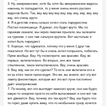
3
:
Ну, американские, хотя бы хотя бы американские видосы
наконец то попадаются, то у меня очень много русских
видосов было. Так, вау вау вау вау вау, вау, вау, вау, вау, вау
вау, это очень круто.
4
:
Я в детстве очень сильно хотел стать паркуристом.
Постал посмешище. Я думал, это будет круто. Мы по
гаражам скакали, мы через лавочки прыгали, мы залазили
на турники, с них там сальтухи крутили. Вот настолько я
хотел быть паркурист.
5
:
Хорошо, что одумался, потому что у меня 1 друг так
покатился. Но вот тут бы я очень хотел попрыгать, побегать.
Прям вообще. Вау. Ну посмотрите, как красиво. Вау, во
первых, залипательно. Во вторых, оно все такое
стеклянное, такое металлическое. Вау, очень красиво.
6
:
Вау, вау, как он это сделал? То есть они включили его и
из за этого такое происходит. Это же, вы знаете, вот эту вот
лампу фиолетовую, которая вот это вот лучи постоянно
даёт электрические
7
:
По моему, вот это выглядит намного круче, оно как будто
какую-то энергию просто из себя вытаскивает и оно вот так
вот движется. Вау, почему это так круто? Вау, как будто что-
то горит, даже купить вижу, что-то необычное сразу хочется