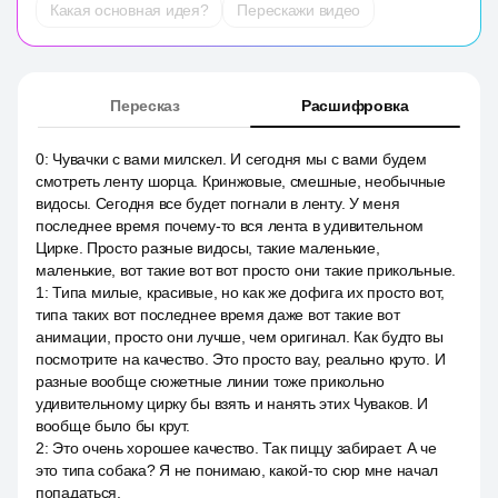
Какая основная идея?
Перескажи видео
Пересказ
Расшифровка
0
:
Чувачки с вами милскел. И сегодня мы с вами будем
смотреть ленту шорца. Кринжовые, смешные, необычные
видосы. Сегодня все будет погнали в ленту. У меня
последнее время почему-то вся лента в удивительном
Цирке. Просто разные видосы, такие маленькие,
маленькие, вот такие вот вот просто они такие прикольные.
1
:
Типа милые, красивые, но как же дофига их просто вот,
типа таких вот последнее время даже вот такие вот
анимации, просто они лучше, чем оригинал. Как будто вы
посмотрите на качество. Это просто вау, реально круто. И
разные вообще сюжетные линии тоже прикольно
удивительному цирку бы взять и нанять этих Чуваков. И
вообще было бы крут.
2
:
Это очень хорошее качество. Так пиццу забирает. А че
это типа собака? Я не понимаю, какой-то сюр мне начал
попадаться.