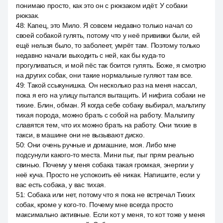
понимаю просто, как это он с рюкзаком идёт. У собаки
рюкзак.
48
:
Капец, это Мило. Я совсем недавно только начал со
своей собакой гулять, потому что у неё прививки были, ей
ещё нельзя было, то заболеет, умрёт там. Поэтому только
недавно начали выходить с ней, как бы куда-то
прогуливаться, и мой пёс так боится гулять. Боже, я смотрю
на других собак, они такие нормальные гуляют там все.
49
:
Такой ссыкунишка. Он несколько раз на меня нассал,
пока я его на улицу пытался вытащить. И нифига собаки не
тихие. Блин, обман. Я когда себе собаку выбирал, мальтипу
тихая порода, можно брать с собой на работу. Мальтипу
славятся тем, что их можно брать на работу. Они тихие в
такси, в машине они не вызывают диско.
50
:
Они очень ручные и домашние, моя. Либо мне
подсунули какого-то места. Мини пыг, пыг прям реально
свинью. Почему у меня собака такая громкая, энергии у
неё куча. Просто не успокоить её никак. Напишите, если у
вас есть собака, у вас тихая.
51
:
Собака или нет, потому что я пока не встречал Тихих
собак, кроме у кого-то. Почему мне всегда просто
максимально активные. Если кот у меня, то кот тоже у меня