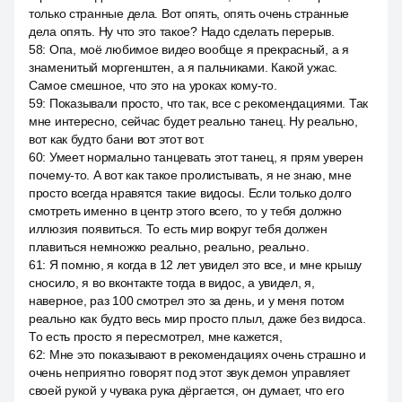
только странные дела. Вот опять, опять очень странные
дела опять. Ну что это такое? Надо сделать перерыв.
58
:
Опа, моё любимое видео вообще я прекрасный, а я
знаменитый моргенштен, а я пальчиками. Какой ужас.
Самое смешное, что это на уроках кому-то.
59
:
Показывали просто, что так, все с рекомендациями. Так
мне интересно, сейчас будет реально танец. Ну реально,
вот как будто бани вот этот вот.
60
:
Умеет нормально танцевать этот танец, я прям уверен
почему-то. А вот как такое пролистывать, я не знаю, мне
просто всегда нравятся такие видосы. Если только долго
смотреть именно в центр этого всего, то у тебя должно
иллюзия появиться. То есть мир вокруг тебя должен
плавиться немножко реально, реально, реально.
61
:
Я помню, я когда в 12 лет увидел это все, и мне крышу
сносило, я во вконтакте тогда в видос, а увидел, я,
наверное, раз 100 смотрел это за день, и у меня потом
реально как будто весь мир просто плыл, даже без видоса.
То есть просто я пересмотрел, мне кажется,
62
:
Мне это показывают в рекомендациях очень страшно и
очень неприятно говорят под этот звук демон управляет
своей рукой у чувака рука дёргается, он думает, что его