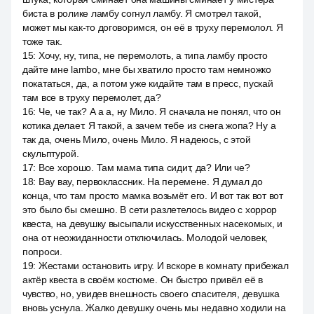
биста в ролике ламбу согнул ламбу. Я смотрел такой,
может мы как-то договоримся, он её в труху перемолол. Я
тоже так.
15
:
Хочу, ну, типа, не перемолоть, а типа ламбу просто
дайте мне lambo, мне бы хватило просто там немножко
покататься, да, а потом уже кидайте там в пресс, пускай
там все в труху перемолет, да?
16
:
Че, че так? А а а, ну Мило. Я сначала не понял, что он
котика делает. Я такой, а зачем тебе из снега жопа? Ну а
так да, очень Мило, очень Мило. Я надеюсь, с этой
скульптурой.
17
:
Все хорошо. Там мама типа сидит, да? Или че?
18
:
Вау вау, первоклассник. На перемене. Я думал до
конца, что там просто мамка возьмёт его. И вот так вот вот
это было бы смешно. В сети разлетелось видео с хоррор
квеста, на девушку высыпали искусственных насекомых, и
она от неожиданности отключилась. Молодой человек,
попроси.
19
:
Жестами остановить игру. И вскоре в комнату прибежал
актёр квеста в своём костюме. Он быстро привёл её в
чувство, но, увидев внешность своего спасителя, девушка
вновь уснула. Жалко девушку очень мы недавно ходили на