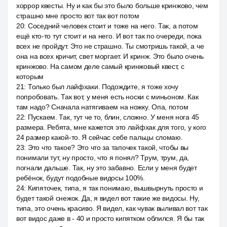
хоррор квесты. Ну и как бы это было больше кринжово, чем
страшно мне просто вот так вот потом
20
:
Соседний человек стоит и тоже на него. Так, а потом
ещё кто-то тут стоит и на него. И вот так по очереди, пока
всех не пройдут. Это не страшно. Ты смотришь такой, а че
она на всех кричит, свет моргает. И кринж. Это было очень
кринжово. На самом деле самый кринжовый квест, с
которым
21
:
Только был лайфхаки. Подождите, я тоже хочу
попробовать. Так вот, у меня есть носки с миньоном. Как
там надо? Сначала натягиваем на ножку. Опа, потом
22
:
Пускаем. Так, тут че то, блин, сложно. У меня нога 45
размера. Ребята, мне кажется это лайфхак для того, у кого
24 размер какой-то. Я сейчас себе пальцы сломаю.
23
:
Это что такое? Это что за тапочек такой, чтобы вы
понимали тут, ну просто, что я понял? Трум, трум, да,
погнали дальше. Так, ну это забавно. Если у меня будет
ребёнок, будут подобные видосы 100%.
24
:
Кипяточек, типа, я так понимаю, вышвырнуть просто и
будет такой снежок. Да, я видел вот такие же видосы. Ну,
типа, это очень красиво. Я видел, как чувак выливал вот так
вот видос даже в - 40 и просто кипятком облился. Я бы так