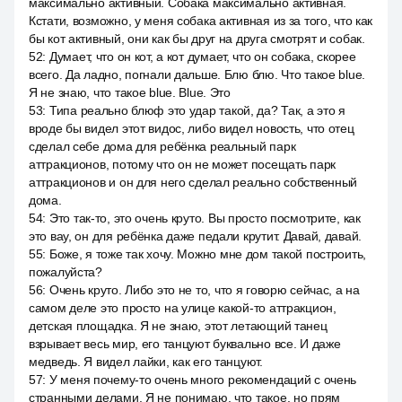
максимально активный. Собака максимально активная.
Кстати, возможно, у меня собака активная из за того, что как
бы кот активный, они как бы друг на друга смотрят и собак.
52
:
Думает, что он кот, а кот думает, что он собака, скорее
всего. Да ладно, погнали дальше. Блю блю. Что такое blue.
Я не знаю, что такое blue. Blue. Это
53
:
Типа реально блюф это удар такой, да? Так, а это я
вроде бы видел этот видос, либо видел новость, что отец
сделал себе дома для ребёнка реальный парк
аттракционов, потому что он не может посещать парк
аттракционов и он для него сделал реально собственный
дома.
54
:
Это так-то, это очень круто. Вы просто посмотрите, как
это вау, он для ребёнка даже педали крутит. Давай, давай.
55
:
Боже, я тоже так хочу. Можно мне дом такой построить,
пожалуйста?
56
:
Очень круто. Либо это не то, что я говорю сейчас, а на
самом деле это просто на улице какой-то аттракцион,
детская площадка. Я не знаю, этот летающий танец
взрывает весь мир, его танцуют буквально все. И даже
медведь. Я видел лайки, как его танцуют.
57
:
У меня почему-то очень много рекомендаций с очень
странными делами. Я не понимаю, что такое, но прям