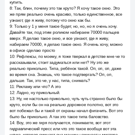
купить.
8
:
Так, блин, почему это так круто? Я хочу такое окно. Это
же прям реально очень красиво, только единственное, все
узнают, где я живу, потому что окно как бы.
9
:
Только у 1 у меня такое будет, но, но, но я очень хочу.
Давайте так, под этим роликом набираем 70000 пальцев
вверх. Я делаю такое окно, и все узнают, где я живу,
набираем 70000, я делаю такое окно. Я очень хочу, можно
в офисе сделаю просто
10
:
Рефлексы, по моему, я тоже тверкал в детстве мне че то
рассказывали, стоит задуматься или нет? Ну это же
реально прикольно. Типа, ребёнок такой. Оп, оп, оп, даже
во время сна. Знаешь, что такое подтвергать? Оп, оп,
дальше. Так, это че, у нас, типа, снимать?
11
:
Рекламу или что? А это
12
:
Ладно, ну прикольный.
13
:
Ну, не настолько прикольно, чуть чуть странно было бы
круто, если бы он на реально дорожное полотно, вот это
вот побежал бы и такой от охраны начал фигачить. Вот это
было бы прикольно. А так это такое типа баловство.
14
:
Воу, это же гиря получается, понимаете, вот этот
гидравлический пресс или что это такое вообще вот эта
штука, которая сминает она машины сминает у мистера