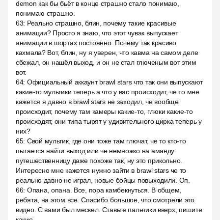
demon как бы бьёт в конце страшно стало понимаю,
понимаю страшно.
63
:
Реально страшно, блин, почему такие красивые
анимации? Просто я знаю, что этот чувак выпускает
анимации в шортах постоянно. Почему так красиво
кахмала? Вот, блин, ну я уверен, что кавма на самом деле
сбежал, он нашёл выход, и он не стал глюченым вот этим
вот.
64
:
Официальный аккаунт brawl stars что так они выпускают
какие-то мультики теперь а что у вас происходит, че то мне
кажется я давно в brawl stars не заходил, че вообще
происходит, почему там камеры какие-то, глюки какие-то
происходят, они типа тырят у удивительного цирка теперь у
них?
65
:
Свой мультик, где они тоже там глючат, че то кто-то
пытается найти выход или че немножко на аманду
путешественницу даже похоже так, ну это прикольно.
Интересно мне кажется нужно зайти в brawl stars че то
реально давно не играл, новые бойцы повыходили. Оп.
66
:
Опана, опана. Все, пора камбекнуться. В общем,
ребята, на этом все. Спасибо большое, что смотрели это
видео. С вами был мескел. Ставьте пальчики вверх, пишите
какие.