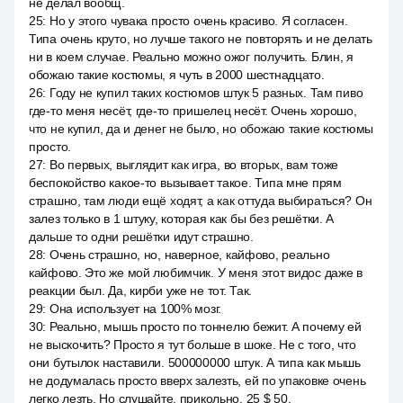
не делал вообщ.
25
:
Но у этого чувака просто очень красиво. Я согласен.
Типа очень круто, но лучше такого не повторять и не делать
ни в коем случае. Реально можно ожог получить. Блин, я
обожаю такие костюмы, я чуть в 2000 шестнадцато.
26
:
Году не купил таких костюмов штук 5 разных. Там пиво
где-то меня несёт, где-то пришелец несёт. Очень хорошо,
что не купил, да и денег не было, но обожаю такие костюмы
просто.
27
:
Во первых, выглядит как игра, во вторых, вам тоже
беспокойство какое-то вызывает такое. Типа мне прям
страшно, там люди ещё ходят, а как оттуда выбираться? Он
залез только в 1 штуку, которая как бы без решётки. А
дальше то одни решётки идут страшно.
28
:
Очень страшно, но, наверное, кайфово, реально
кайфово. Это же мой любимчик. У меня этот видос даже в
реакции был. Да, кирби уже не тот. Так.
29
:
Она использует на 100% мозг.
30
:
Реально, мышь просто по тоннелю бежит. А почему ей
не выскочить? Просто я тут больше в шоке. Не с того, что
они бутылок наставили. 500000000 штук. А типа как мышь
не додумалась просто вверх залезть, ей по упаковке очень
легко лезть. Но слушайте, прикольно. 25 $ 50.