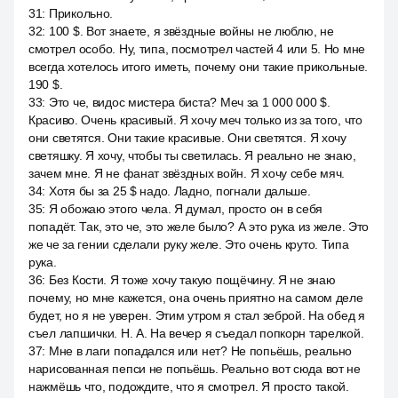
31
:
Прикольно.
32
:
100 $. Вот знаете, я звёздные войны не люблю, не
смотрел особо. Ну, типа, посмотрел частей 4 или 5. Но мне
всегда хотелось итого иметь, почему они такие прикольные.
190 $.
33
:
Это че, видос мистера биста? Меч за 1 000 000 $.
Красиво. Очень красивый. Я хочу меч только из за того, что
они светятся. Они такие красивые. Они светятся. Я хочу
светяшку. Я хочу, чтобы ты светилась. Я реально не знаю,
зачем мне. Я не фанат звёздных войн. Я хочу себе мяч.
34
:
Хотя бы за 25 $ надо. Ладно, погнали дальше.
35
:
Я обожаю этого чела. Я думал, просто он в себя
попадёт. Так, это че, это желе было? А это рука из желе. Это
же че за гении сделали руку желе. Это очень круто. Типа
рука.
36
:
Без Кости. Я тоже хочу такую пощёчину. Я не знаю
почему, но мне кажется, она очень приятно на самом деле
будет, но я не уверен. Этим утром я стал зеброй. На обед я
съел лапшички. Н. А. На вечер я съедал попкорн тарелкой.
37
:
Мне в лаги попадался или нет? Не попьёшь, реально
нарисованная пепси не попьёшь. Реально вот сюда вот не
нажмёшь что, подождите, что я смотрел. Я просто такой.