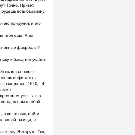
ну? Точно. Привет,
е будешь есть баранину.
я его приручил, я его
лю тебя ещё. А ты
ь огненные фаерболы?
таку и бэмс, получайте.
 Он включает свою
 можешь пофигачить.
ы находятся - 1540, - 4
рамме.
 временем уже. Так, а
ж сегодня нам с тобой
, а во вторых, найти
гда давай ты ищи, я
ют еду. Это круто. Так,