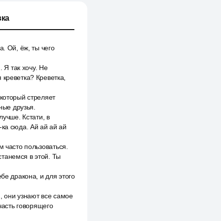
ка
. Ой, ёж, ты чего
 Я так хочу. Не
 креветка? Креветка,
 который стреляет
ные друзья.
лучше. Кстати, в
ка сюда. Ай ай ай ай
м часто пользоваться.
танемся в этой. Ты
бе дракона, и для этого
, они узнают все самое
 часть говорящего