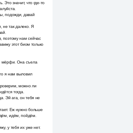
. Это значит, что где-то
алуйста.
ты, подожди, давай
, не так далеко. Я
вай.
в, поэтому нам сейчас
авижу этот биом только
а, мёрфи. Она съела
что я нам выловил
проверим, можно ли
идётся тогда.
а. Эй ага, он тебя не
атает. Еж нужно больше
идём, идём, пойдём.
жу, у тебя их уже нет.