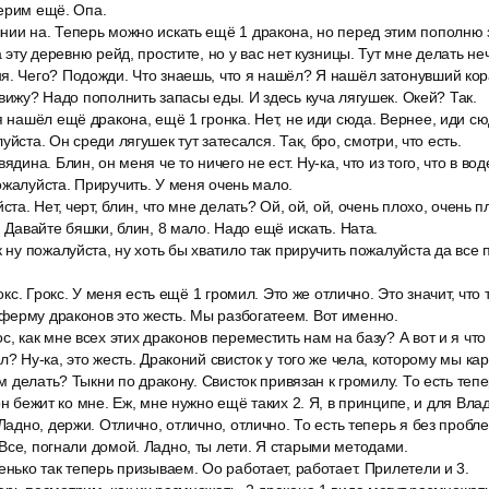
ерим ещё. Опа.
нии на. Теперь можно искать ещё 1 дракона, но перед этим пополню 
а эту деревню рейд, простите, но у вас нет кузницы. Тут мне делать неч
. Чего? Подожди. Что знаешь, что я нашёл? Я нашёл затонувший кора
 вижу? Надо пополнить запасы еды. И здесь куча лягушек. Окей? Так.
я нашёл ещё дракона, ещё 1 гронка. Нет, не иди сюда. Вернее, иди с
уйста. Он среди лягушек тут затесался. Так, бро, смотри, что есть.
ядина. Блин, он меня че то ничего не ест. Ну-ка, что из того, что в вод
ожалуйста. Приручить. У меня очень мало.
ста. Нет, черт, блин, что мне делать? Ой, ой, ой, очень плохо, очень п
. Давайте бяшки, блин, 8 мало. Надо ещё искать. Ната.
к ну пожалуйста, ну хоть бы хватило так приручить пожалуйста да все 
рокс. Грокс. У меня есть ещё 1 громил. Это же отлично. Это значит, что
ферму драконов это жесть. Мы разбогатеем. Вот именно.
с, как мне всех этих драконов переместить нам на базу? А вот и я что
л? Ну-ка, это жесть. Драконий свисток у того же чела, которому мы ка
им делать? Тыкни по дракону. Свисток привязан к громилу. То есть тепер
он бежит ко мне. Еж, мне нужно ещё таких 2. Я, в принципе, и для Вла
 Ладно, держи. Отлично, отлично, отлично. То есть теперь я без пробл
Все, погнали домой. Ладно, ты лети. Я старыми методами.
енько так теперь призываем. Оо работает, работает. Прилетели и 3.