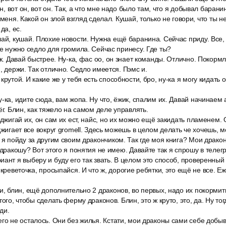
он, вот он, вот он. Так, а что мне надо было там, что я добывал барани
 меня. Какой он злой взгляд сделал. Кушай, только не говори, что ты н
да, ес.
ай, кушай. Плохие новости. Нужна ещё баранина. Сейчас приду. Все, 
не нужно седло для громила. Сейчас принесу. Где ты?
ёж. Давай быстрее. Ну-ка, фас оо, он знает команды. Отлично. Покорм
, держи. Так отлично. Седло имеется. Пэмс и.
крутой. И какие же у тебя есть способности, бро, ну-ка я могу кидат
-ка, идите сюда, вам жопа. Ну что, ёжик, спалим их. Давай начинаем а
ёг. Блин, как тяжело на самом деле управлять.
оджигай их, он сам их ест, найс, но их можно ещё закидать пламенем.
оджигает все вокруг gromell. Здесь можешь в целом делать че хочешь,
 я пойду за другим своим дракончиком. Так где моя книга? Мои дракон
о дракошу? Вот этого я понятия не имею. Давайте так я спрошу в телег
ант я выберу и буду его так звать. В целом это способ, проверенный
 креветочка, просыпайся. И что ж, дорогие ребятки, это ещё не все. Е
и, блин, ещё дополнительно 2 драконов, во первых, надо их покормить
того, чтобы сделать ферму драконов. Блин, это ж круто, это, да. Ну то
ди.
го не осталось. Они без жилья. Кстати, мои драконы сами себе добыва