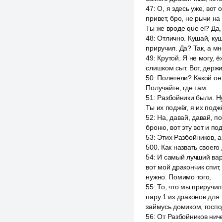
47
:
О, я здесь уже, вот 
привет, бро, не рычи на
Ты же вроде que el? Да, 
48
:
Отлично. Кушай, куш
приручил. Да? Так, а м
49
:
Крутой. Я не могу, 
слишком сыт. Вот, держи
50
:
Полетели? Какой он 
Получайте, где там.
51
:
Разбойники были. Ну
Ты их поджёг, я их подж
52
:
На, давай, давай, п
броню, вот эту вот и п
53
:
Этих Разбойников, а
500. Как назвать своег
54
:
И самый лучший вари
вот мой дракончик спит,
нужно. Помимо того,
55
:
То, что мы приручил
пару 1 из драконов для 
займусь домиком, госпо
56
:
От Разбойников ниче