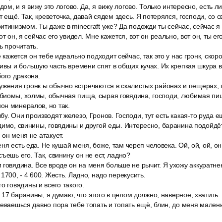
дом, и я вижу это логово. Да, я вижу логово. Только интересно, есть л
ст ещё. Так, креветочка, давай сядем здесь. Я потерялся, господи, со с
тинизмом. Ты даже в minecraft уже? Да подожди ты сейчас, сейчас я н
от он, я сейчас его увидел. Мне кажется, вот он реально, вот он, ты ег
ь прочитать.
е кажется он тебе идеально подходит сейчас, так это у нас гронк, скор
нивы и большую часть времени спят в общих кучах. Их крепкая шкура
бого дракона.
ужения гронк ы обычно встречаются в скалистых районах и пещерах,
биомы, холмы, обычная пища, сырая говядина, господи, любимая пищ
он минералов, но так.
у. Они производят железо, Гронов. Господи, тут есть какая-то руда 
димо, свинины, говядины и другой еды. Интересно, баранина подойдё
 он меня не атакует.
меня есть еда. Не кушай меня, боже, там череп человека. Ой, ой, ой, он
ъешь его. Так, свинину он не ест, ладно?
говядина. Все вроде он на меня больше не рычит. Я ухожу аккуратнен
1700, - 4 600. Жесть. Ладно, надо перекусить.
о говядины и всего такого.
я 17 баранины, я думаю, что этого в целом должно, наверное, хватить. 
еваешься давно пора тебе топать и топать ещё, блин, до меня маленьк