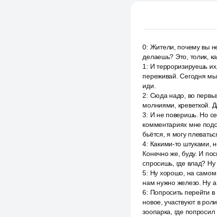
0
:
Жители, почему вы не
делаешь? Это, толик, к
1
:
И терроризируешь их. 
переживай. Сегодня мы 
иди.
2
:
Сюда надо, во первых
молниями, креветкой. Да
3
:
И не поверишь. Но се
комментариях мне подск
бьётся, я могу плеватьс
4
:
Какими-то штуками, н
Конечно же, буду. И по
спросишь, где влад? Ну 
5
:
Ну хорошо, на самом 
нам нужно железо. Ну а
6
:
Попросить перейти в 
новое, участвуют в роли
зоопарка, где попросил 