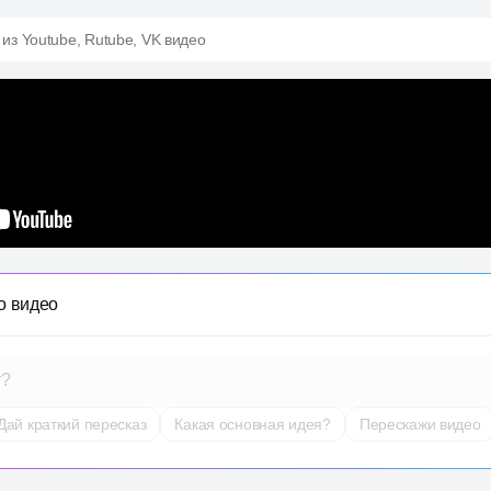
 из Youtube, Rutube, VK видео
о видео
т?
Дай краткий пересказ
Какая основная идея?
Перескажи видео