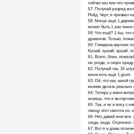
сейчас мы кое-что пров
57
:
Получай разряд мол
Рейд. Черт, я призвал н
58
:
Минус ещё 1 деревня
может быть 1 раз такое
59
:
Что ещё? 1 ёш, что 
драконов. Только, пожал
60
:
Говядина вкусная гов
Кушай, кушай, кушай, п
61
:
Всего, блин, пожалуй
не уходи, я скоро приду
62
:
Получай так. 15 шту
меня есть ещё 1 grum.
63
:
Ой, что как, какой г
можем делать реально 
64
:
Теперь у меня вопро
знаешь, что я выторгова
65
:
Так, и че я могу с н
свищу этот свисток оо, 
66
:
Нет, давай мне все.
сюда, сюда. Опупенно. 
67
:
Вот я и дома отличн