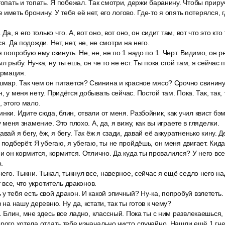
топать и топать. Я побежал. Так смотри, держи баранину. Чтобы приру
иметь бронину. У тебя её нет, его логово. Где-то я опять потерялся, г
Да, я его только что. А, вот оно, вот оно, он сидит там, вот что это кто
я. Да подожди. Нет, нет, не, не смотри на него.
 попробую ему скинуть. Не, не, не по 1 надо по 1. Черт. Видимо, он р
л рыбу. Ну-ка, ну ты ешь, он че то не ест. Ты пока стой там, я сейчас 
ормация.
ошмар. Так чем он питается? Свинина и красное мясо? Срочно свинину
, у меня нету. Придётся добывать сейчас. Постой там. Пока. Так, так, т
, этого мало.
нки. Идите сюда, блин, отвали от меня. Разбойник, как учил квист бэм
у меня знамение. Это плохо. А, да, я вижу, как вы играете в гляделки.
вай я бегу, ёж, я бегу. Так ёж я сзади, давай её аккуратненько кину. Д
 подберёт. Я убегаю, я убегаю, ты не пройдёшь, он меня двигает. Кида
 и он кормится, кормится. Отлично. Да куда ты провалился? У него вс
.
 него. Тыкни. Тыкал, тыкнул все, наверное, сейчас я ещё седло него н
т все, что укротитель драконов.
у тебя есть свой дракон. И какой эпичный? Ну-ка, попробуй взлететь
з на нашу деревню. Ну да, кстати, так ты готов к чему?
и. Блин, мне здесь все ладно, классный. Пока ты с ним развлекаешься, 
орого хотела отдать тебе изначально чисто случайно. Нашли ещё 1 гне