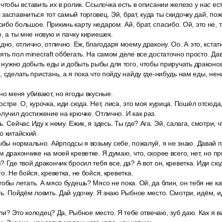
тобы вставить их в ролик. Ссылочка есть в описании железо у нас есть
заспавниться тот самый торговец. Эй, брат, куда ты скидочку дай, пож
бо большое. Прикинь карту недаром. Ай, брат, спасибо. Ой, это не, 
ю, а ты мне новую и пачку кириешек.
но, отлично, отлично. Еж, благодаря моему дракону. Оо. А это, кстати
ять пол minecraft оббегать. На самом деле все достаточно просто. Да
, нужно добыть еды и добыть рыбы для того, чтобы приручать драконо
 сделать пристань, а я пока что пойду найду где-нибудь нам еды, нен
но меня убивают, но ягоды вкусные.
стре. О, курочка, иди сюда. Нет, лиса, это моя курица. Пошёл отсюд
олучил достижение на крючке. Отлично. И как раз.
. Сейчас Иду к нему. Ежик, я здесь. Ты где? Ага. Эй, салага, смотри, 
о китайский.
рыбы нормально. Айрподсы я возьму себе, пожалуй, я не знаю. Давай 
 дракончике на моей креветке. Я думаю, что, скорее всего, нет, но пр
 Где твой дракончик бросил тебя все, да? А вот он, креветка. Иди сюд
о. Не бойся, креветка, не бойся, креветка.
обы летать. А мясо будешь? Мясо не пока. Ой, да блин, он тебя не к
ть. Пойдём ловить. Дай удочку. Я знаю Рыбное место. Смотри, идём, 
 ли? Это колодец? Да, Рыбное место. Я тебе отвечаю, зуб даю. Как я ви