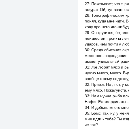
27
:
Показывает, что я ря
аккурат. Ой, тут аванпо
28
:
Топографическим кри
понял, куда мне идти. В
хочу про него что-нибуд
29
:
Он крутится, ёж, мн
неизвестен, гронк ы ле
ударов, чем почти у лю
30
:
Среда обитания окр
местность подходящие 
имеют уникальный раци
31
:
Же любят мясо и рыб
нужно много, много. Ви
вообще к нему подхожу,
32
:
Привет. Нет, нет, у 
ему мясо. Пожалуйста, с
33
:
Нам нужна рыба или 
Нафиг. Еж координаты - 
34
:
И добыть много мног
35
:
Бэмс, так, ну, у мен
мне идти к тебе? Ты изд
че так?