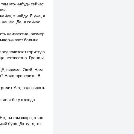
и там кто-нибудь сейчас
вои.
айду, я найду. Я уже, я
о нашёл. Да, я сейчас
ость неизвестна, размер
 выдерживает больше
 предпочитают гористую
а неизвестна. Гронк ы
ещё, видимо. Окей. Нам
т? Надо проверить. Я
 рычит. Ага, надо кидать
ько и бегу отсюда.
Еж, ты там скоро, а что
ий буря. Да тут я, ты