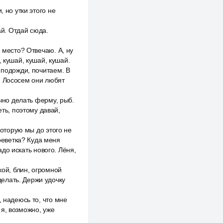
 но утки этого не
ай. Отдай сюда.
 место? Отвечаю. А, ну
 кушай, кушай, кушай.
 подожди, почитаем. В
. Лососем они любят
очно делать ферму, рыб.
еть, поэтому давай,
которую мы до этого не
креветка? Куда меня
адо искать нового. Лёня,
кой, блин, огромной
сделать. Держи удочку
, надеюсь то, что мне
о я, возможно, уже