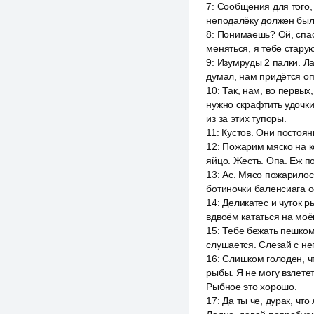
7
:
Сообщения для того, ч
неподалёку должен был 
8
:
Понимаешь? Ой, спаси
меняться, я тебе стару
9
:
Изумруды 2 палки. Лад
думал, нам придётся оп
10
:
Так, нам, во первых
нужно скрафтить удочки,
из за этих тупоры.
11
:
Кустов. Они постоян
12
:
Пожарим мяско на ко
яйцо. Жесть. Опа. Еж п
13
:
Ас. Мясо пожарилось
ботиночки баленсиага о
14
:
Деликатес и чуток 
вдвоём кататься на моём
15
:
Тебе бежать пешком?
слушается. Слезай с нег
16
:
Слишком голоден, чт
рыбы. Я не могу взлете
Рыбное это хорошо.
17
:
Да ты че, дурак, что