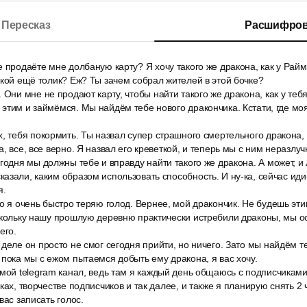
Пересказ
Расшифров
 продаёте мне долбаную карту? Я хочу такого же дракона, как у Райма
акой ещё толик? Еж? Ты зачем собрал жителей в этой бочке?
Они мне не продают карту, чтобы найти такого же дракона, как у тебя.
этим и займёмся. Мы найдём тебе нового дракончика. Кстати, где моя
, тебя покормить. Ты назвал супер страшного смертельного дракона,
, все, все верно. Я назвал его креветкой, и теперь мы с ним неразлуч
годня мы должны тебе и вправду найти такого же дракона. А может, и 
азали, каким образом использовать способность. И ну-ка, сейчас иди-
я.
о я очень быстро теряю голод. Вернее, мой дракончик. Не будешь эти
скольку нашу прошлую деревню практически истребили драконы, мы ос
его.
деле он просто не смог сегодня прийти, но ничего. Зато мы найдём те
 пока мы с ежом пытаемся добыть ему дракона, я вас хочу.
мой telegram канал, ведь там я каждый день общаюсь с подписчиками
ках, творчестве подписчиков и так далее, и также я планирую снять 2
вас записать голос.