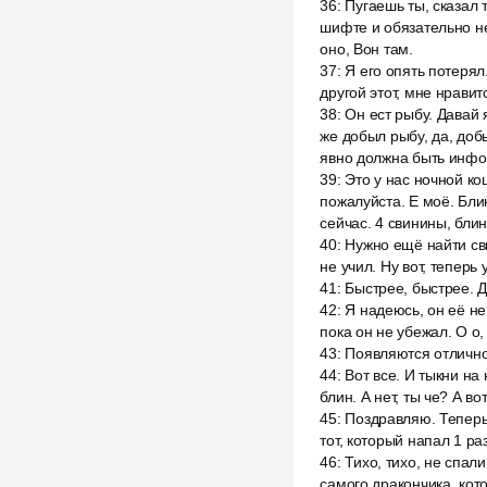
36
:
Пугаешь ты, сказал 
шифте и обязательно не 
оно, Вон там.
37
:
Я его опять потерял. 
другой этот, мне нравитс
38
:
Он ест рыбу. Давай я
же добыл рыбу, да, добы
явно должна быть инф
39
:
Это у нас ночной к
пожалуйста. Е моё. Блин
сейчас. 4 свинины, блин
40
:
Нужно ещё найти сви
не учил. Ну вот, теперь 
41
:
Быстрее, быстрее. Да
42
:
Я надеюсь, он её не
пока он не убежал. О о,
43
:
Появляются отлично
44
:
Вот все. И тыкни на
блин. А нет, ты че? А во
45
:
Поздравляю. Теперь 
тот, который напал 1 ра
46
:
Тихо, тихо, не спал
самого дракончика, кот