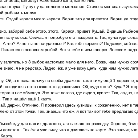
 Знаешь, как зовут маленького копа, как копчик.
ная штука. Пу пу пу да неловкое молчание. Стильес мог спать сутками,
вай рыбачить молча.
ася. Отдай карася моего карася. Верни это для креветки. Верни да отд
но, забирай себе этого, этого. Карася, привет. Кушай. Видишь Рыбное
ня получилось. Сейчас я попробую его покормить. Так, ну-ка иди сюда,
. А что? А что ты не наедаешься? Как тебя кормить? Подожди, сейчас
 Питаются в основном рыбой. Вот я тебе о чем говорю. Лососем надо
гу взлететь, но 8 рыбок настолько мало для него. Боже, нам нужно ср
 знаю, я не редстар. Ладно, ёж, я уже вижу цель, куда нам нужно лет
чу. Ой, а я пока полечу на своём драконе, так я вижу ещё 1 деревню, 
й находится логово какого-то дракончика. Ой, куда это я? Куда? Это 
 торгаш нас обманул. Это тоже логово, где сидел, кривет. Так, ладно, н
 Так я нашёл ещё 1 карту.
ай, держи. Отлично. Я проверил здесь кузницы, к сожалению, нет в та
еко от этой точки. Так, знаешь что ёж, я вот так вот тебе предлагаю 
бывай еду для наших драконов, а я слетаю на разведку. Хорошо, блин
ы долететь. Так ёж я уже вижу, что я двигаюсь на карте. Это значит, чт
 Карта.