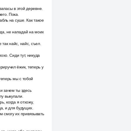
запасы в этой деревне.
его. Пока.
бль на суше. Как такое
юда, не нападай на моих
е так найс, найс, съел.
лохо. Сиди тут, никуда
приручил ёжик, теперь у
 теперь мы с тобой
 и зачем ты здесь
рту выкупали.
ь, когда я отхожу,
да, и для будущих.
ем смогу их привязывать