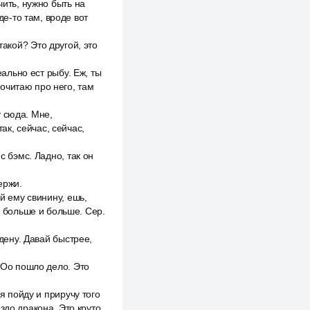
чить, нужно быть на
де-то там, вроде вот
 такой? Это другой, это
еально ест рыбу. Еж, ты
почитаю про него, там
 сюда. Мне,
ак, сейчас, сейчас,
с бэмс. Ладно, так он
ержи.
й ему свинину, ешь,
е больше и больше. Сер.
адену. Давай быстрее,
. Оо пошло дело. Это
я пойду и приручу того
здо дракона. Это круто.