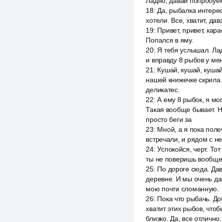
Ладно, давай попробуем.
18
:
Да, рыбалка интерес
хотели. Все, хватит, да
19
:
Привет, привет, кар
Попался в яму.
20
:
Я тебя услышал. Лад
и вправду 8 рыбов у ме
21
:
Кушай, кушай, кушай
нашей книжечке скрила.
деликатес.
22
:
А ему 8 рыбок, я мо
Такая вообще бывает. Не
просто беги за
23
:
Мной, а я пока поле
встречали, и рядом с не
24
:
Успокойся, черт. Тот
ты не поверишь вообще.
25
:
По дороге сюда. Дав
деревне. И мы очень дал
мою почти сломанную.
26
:
Пока что рыбачь. До
хватит этих рыбов, чтоб
близко. Да, все отлично.