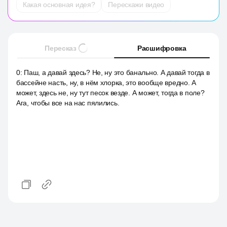
Какая основная идея?
Перескажи видео
Пересказ
Расшифровка
0
:
Паш, а давай здесь? Не, ну это банально. А давай тогда в
бассейне насть, ну, в нём хлорка, это вообще вредно. А
может, здесь не, ну тут песок везде. А может, тогда в поле?
Ага, чтобы все на нас пялились.