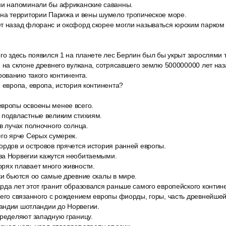
ни напоминали бы африканские саванны.
 на территории Парижа и вены шумело тропическое море.
т назад флоранс и оксфорд скорее могли называться юрским парком
го здесь появился 1 на планете лес Берлин был бы укрыт зарослями 
 на склоне древнего вулкана, сотрясавшего землю 500000000 лет наз
ованию такого континента.
 европа, европа, история континента?
вропы освоены менее всего.
 подвластные великим стихиям.
в лучах полночного солнца.
его ярче Серых сумерек.
ордов и островов прячется история ранней европы.
а Норвегии кажутся необитаемыми.
рях плавает много живности.
ки бьются оо самые древние скалы в мире.
рда лет этот гранит образовался раньше самого европейского контин
сего связанного с рождением европы фиорды, горы, часть древнейшей
андии шотландии до Норвегии.
пределяют западную границу.