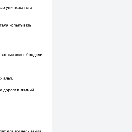
рые уничтожат его
стала испытывать
ивотные здесь бродили.
х альп.
е дороги в зимний
дят для возделывания