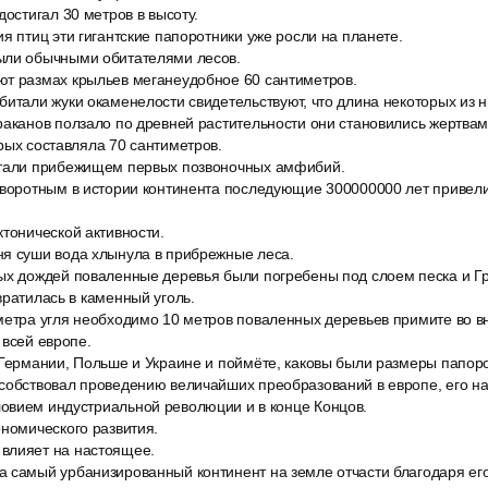
достигал 30 метров в высоту.
я птиц эти гигантские папоротники уже росли на планете.
ыли обычными обитателями лесов.
т размах крыльев меганеудобное 60 сантиметров.
итали жуки окаменелости свидетельствуют, что длина некоторых из н
раканов ползало по древней растительности они становились жертвами
рых составляла 70 сантиметров.
стали прибежищем первых позвоночных амфибий.
оворотным в истории континента последующие 300000000 лет приве
тонической активности.
я суши вода хлынула в прибрежные леса.
ых дождей поваленные деревья были погребены под слоем песка и Гр
вратилась в каменный уголь.
метра угля необходимо 10 метров поваленных деревьев примите во в
 всей европе.
 Германии, Польше и Украине и поймёте, каковы были размеры папор
собствовал проведению величайших преобразований в европе, его на
овием индустриальной революции и в конце Концов.
ономического развития.
влияет на настоящее.
 самый урбанизированный континент на земле отчасти благодаря ег