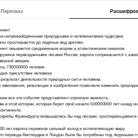
Пересказ
Расшифров
нент.
на непревзойдёнными природными и человеческими чудесами.
пы простираются до ледяных вод арктики.
инент омывается средиземным морем и атлантическим океаном.
окружена первозданными лесами России, европа соприкасается с азие
верной америк.
есь 730000000 человек.
дно присутствие человека.
результат деятельности природных сил и человека.
 завоевания, революции и изобретения позволили изменить природны
кам все эти события представляют огромную важность.
ава в этой истории, которая берет своё начало 500000000 лет назад он
онтинента.
оскрёбы Франкфурта возвышались бы над лесами, простирающимися о
00 лет европа пережила сильный холод и испепеляющую жару.
го периода Амстердам и Лондон были бы погребены под ледяными г