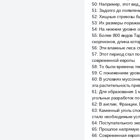
50
:
Например, этот вид 
51
:
Задолго до появлени
52
:
Хищные стрекозы б
53
:
Их размеры поражаю
54
:
На нижнем уровне об
55
:
Более 800 видов Та
скорпионов, длина кото
56
:
Эти влажные леса 
57
:
Этот период стал п
современной европы.
58
:
То были времена тек
59
:
С понижением уровн
60
:
В условиях муссонн
эта растительность пре
61
:
Для образования 1 
угольных разработок по
62
:
В англии, Франции,
63
:
Каменный уголь спо
стало необходимым усл
64
:
Поступательного эк
65
:
Прошлое напрямую 
66
:
Современная европа