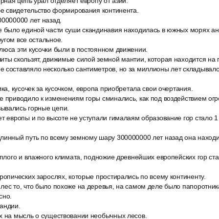
орная цепь урал отделяет европу от азии.
ебе свидетельство формирования континента.
00000000 лет назад.
е было единой части суши скандинавия находилась в южных морях ан
угом все остальное.
люса эти кусочки были в постоянном движении.
иты скользят, движимые силой земной мантии, которая находится на 
 составляло несколько сантиметров, но за миллионы лет складывал
ика, кусочек за кусочком, европа приобретала свои очертания.
е приводило к изменениям горы сминались, как под воздействием огр
ывались горные цепи.
т европы и по высоте не уступали гималаям образование гор стало 1 
линный путь по всему земному шару 300000000 лет назад она находи
ёплого и влажного климата, подножие древнейших европейских гор ст
ропических зарослях, которые простирались по всему континенту.
лес то, что было похоже на деревья, на самом деле было папоротни
сно.
андии.
х на мысль о существовании необычных лесов.