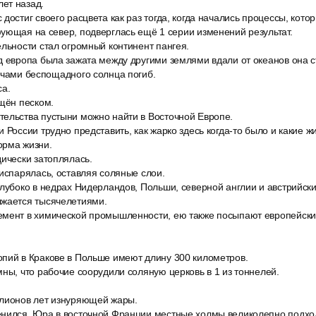
ет назад.
достиг своего расцвета как раз тогда, когда начались процессы, кото
ующая на север, подверглась ещё 1 серии изменений результат.
льности стал огромный континент пангея.
д европа была зажата между другими землями вдали от океанов она 
учами беспощадного солнца погиб.
са.
ощён песком.
ельства пустыни можно найти в Восточной Европе.
 России трудно представить, как жарко здесь когда-то было и какие ж
орма жизни.
дически затоплялась.
испарялась, оставляя соляные слои.
лубоко в недрах Нидерландов, Польши, северной англии и австрийски
жается тысячелетиями.
мент в химической промышленности, ею также посыпают европейски
пий в Кракове в Польше имеют длину 300 километров.
ны, что рабочие соорудили соляную церковь в 1 из тоннелей.
лионов лет изнуряющей жары.
нился, Юра в восточной Франции местные холмы великолепно подхо