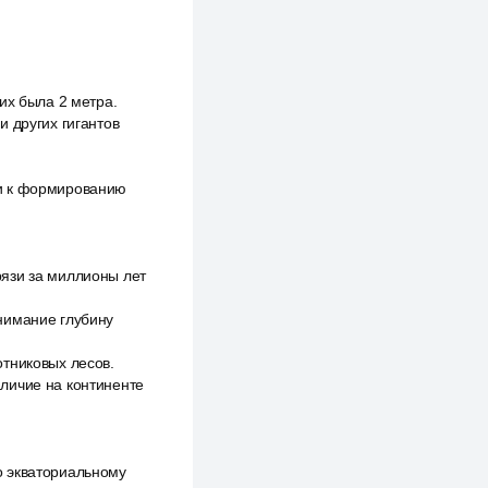
их была 2 метра.
 других гигантов
ли к формированию
язи за миллионы лет
нимание глубину
отниковых лесов.
личие на континенте
о экваториальному