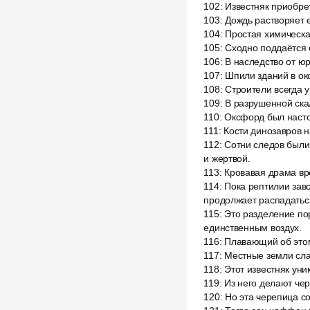
102
:
Известняк приобре
103
:
Дождь растворяет е
104
:
Простая химическа
105
:
Сходно поддаётся 
106
:
В наследство от ю
107
:
Шпили зданий в ок
108
:
Строители всегда 
109
:
В разрушенной ска
110
:
Оксфорд был наст
111
:
Кости динозавров н
112
:
Сотни следов были
и жертвой.
113
:
Кровавая драма вр
114
:
Пока рептилии зав
продолжает распадатьс
115
:
Это разделение пор
единственным воздух.
116
:
Плавающий об этом
117
:
Местные земли сла
118
:
Этот известняк уни
119
:
Из него делают чер
120
:
Но эта черепица с