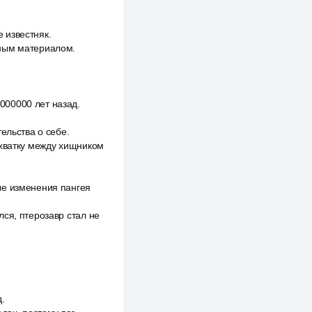
 известняк.
ьным материалом.
000000 лет назад.
ельства о себе.
схватку между хищником
ые изменения пангея
ся, птерозавр стал не
.