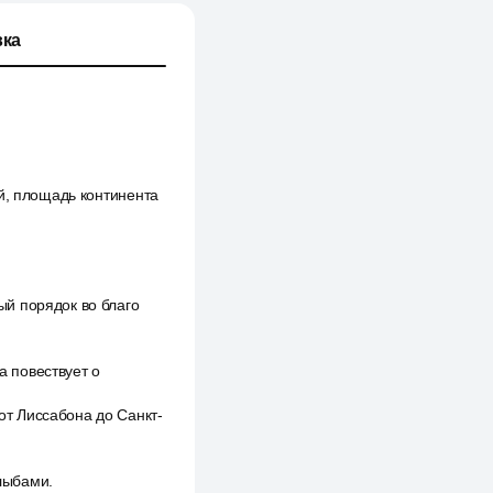
ка
й, площадь континента
й порядок во благо
а повествует о
т Лиссабона до Санкт-
лыбами.