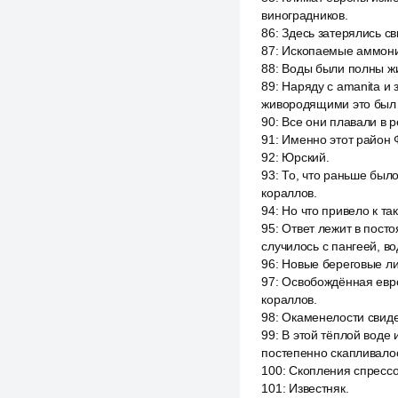
виноградников.
86
:
Здесь затерялись св
87
:
Ископаемые аммонит
88
:
Воды были полны ж
89
:
Наряду с amanita и
живородящими это был 
90
:
Все они плавали в р
91
:
Именно этот район 
92
:
Юрский.
93
:
То, что раньше было
кораллов.
94
:
Но что привело к т
95
:
Ответ лежит в посто
случилось с пангеей, в
96
:
Новые береговые ли
97
:
Освобождённая евро
кораллов.
98
:
Окаменелости свиде
99
:
В этой тёплой воде 
постепенно скапливало
100
:
Скопления спрессо
101
:
Известняк.