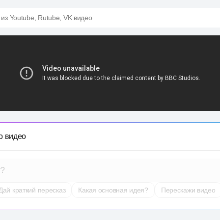
 из Youtube, Rutube, VK видео
о видео
т?
Дай краткий пересказ
Какая основная идея?
Перескажи видео