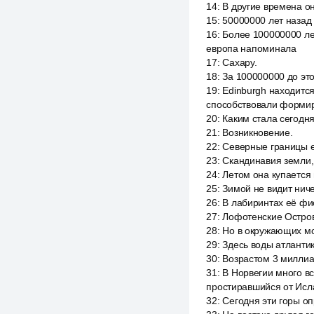
14
:
В другие времена о
15
:
50000000 лет назад
16
:
Более 100000000 ле
европа напоминала
17
:
Сахару.
18
:
За 100000000 до это
19
:
Edinburgh находится
способствовали формир
20
:
Каким стала сегодня
21
:
Возникновение.
22
:
Северные границы е
23
:
Скандинавия земли,
24
:
Летом она купается 
25
:
Зимой не видит нич
26
:
В лабиринтах её фи
27
:
Лофотенские Остров
28
:
Но в окружающих мо
29
:
Здесь воды атланти
30
:
Возрастом 3 миллиа
31
:
В Норвегии много в
простиравшийся от Исл
32
:
Сегодня эти горы о