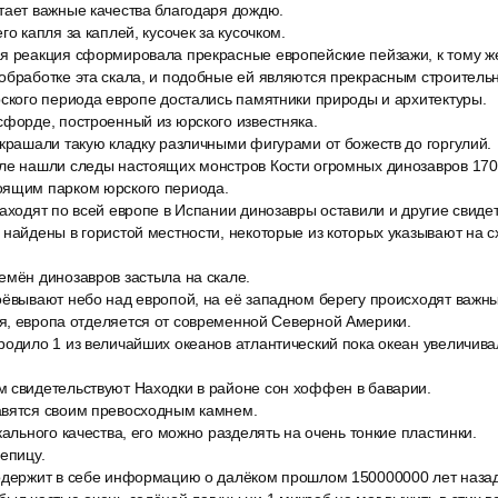
тает важные качества благодаря дождю.
го капля за каплей, кусочек за кусочком.
я реакция сформировала прекрасные европейские пейзажи, к тому же
обработке эта скала, и подобные ей являются прекрасным строител
рского периода европе достались памятники природы и архитектуры.
сфорде, построенный из юрского известняка.
украшали такую кладку различными фигурами от божеств до горгулий.
ле нашли следы настоящих монстров Кости огромных динозавров 170
оящим парком юрского периода.
аходят по всей европе в Испании динозавры оставили и другие свидет
 найдены в гористой местности, некоторые из которых указывают на 
емён динозавров застыла на скале.
оёвывают небо над европой, на её западном берегу происходят важн
я, европа отделяется от современной Северной Америки.
одило 1 из величайших океанов атлантический пока океан увеличивал
 свидетельствуют Находки в районе сон хоффен в баварии.
вятся своим превосходным камнем.
кального качества, его можно разделять на очень тонкие пластинки.
епицу.
одержит в себе информацию о далёком прошлом 150000000 лет назад