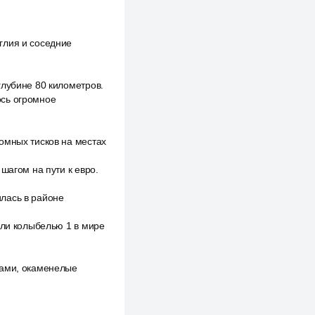
глия и соседние
глубине 80 километров.
ось огромное
омных тисков на местах
шагом на пути к евро.
лась в районе
али колыбелью 1 в мире
ками, окаменелые