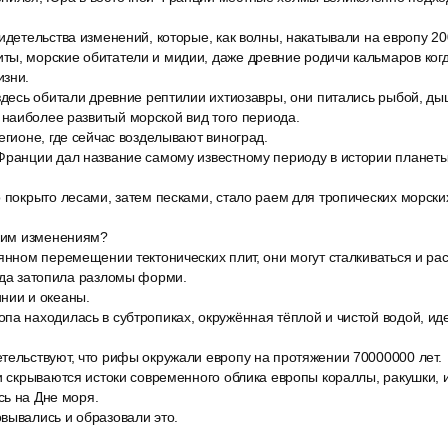
идетельства изменений, которые, как волны, накатывали на европу 20
ы, морские обитатели и мидии, даже древние родичи кальмаров когд
изни.
 здесь обитали древние рептилии ихтиозавры, они питались рыбой, д
наиболее развитый морской вид того периода.
егионе, где сейчас возделывают виноград.
Франции дал название самому известному периоду в истории планеты
 покрыто лесами, затем песками, стало раем для тропических морски
аким изменениям?
янном перемещении тектонических плит, они могут сталкиваться и рас
ода затопила разломы форми.
нии и океаны.
па находилась в субтропиках, окружённая тёплой и чистой водой, ид
тельствуют, что рифы окружали европу на протяжении 70000000 лет.
и скрываются истоки современного облика европы кораллы, ракушки, 
сь на Дне моря.
вывались и образовали это.