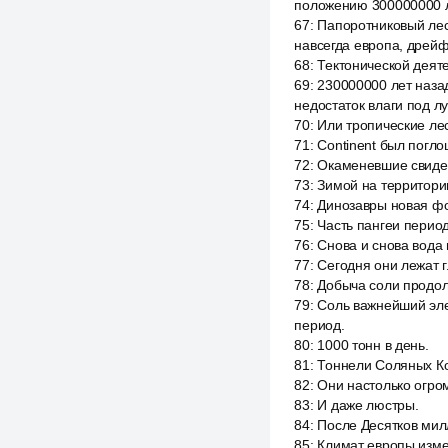
положению 300000000 л
67
:
Папоротниковый лес 
навсегда европа, дрейф
68
:
Тектонической деяте
69
:
230000000 лет наза
недостаток влаги под л
70
:
Или тропические ле
71
:
Continent был погл
72
:
Окаменевшие свидет
73
:
Зимой на территории
74
:
Динозавры новая ф
75
:
Часть пангеи перио
76
:
Снова и снова вода 
77
:
Сегодня они лежат г
78
:
Добыча соли продол
79
:
Соль важнейший эле
период.
80
:
1000 тонн в день.
81
:
Тоннели Соляных Ко
82
:
Они настолько огром
83
:
И даже люстры.
84
:
После Десятков мил
85
:
Климат европы изме