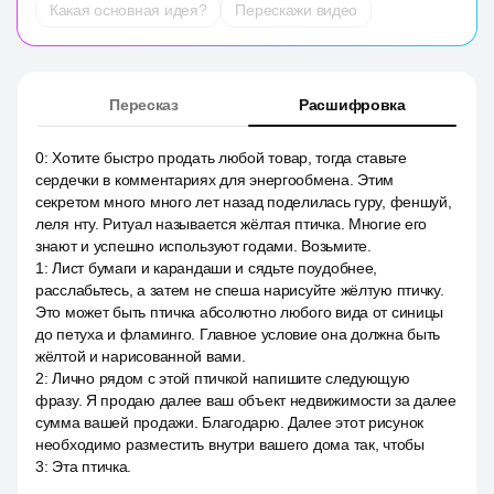
Какая основная идея?
Перескажи видео
Пересказ
Расшифровка
0
:
Хотите быстро продать любой товар, тогда ставьте
сердечки в комментариях для энергообмена. Этим
секретом много много лет назад поделилась гуру, феншуй,
леля нту. Ритуал называется жёлтая птичка. Многие его
знают и успешно используют годами. Возьмите.
1
:
Лист бумаги и карандаши и сядьте поудобнее,
расслабьтесь, а затем не спеша нарисуйте жёлтую птичку.
Это может быть птичка абсолютно любого вида от синицы
до петуха и фламинго. Главное условие она должна быть
жёлтой и нарисованной вами.
2
:
Лично рядом с этой птичкой напишите следующую
фразу. Я продаю далее ваш объект недвижимости за далее
сумма вашей продажи. Благодарю. Далее этот рисунок
необходимо разместить внутри вашего дома так, чтобы
3
:
Эта птичка.