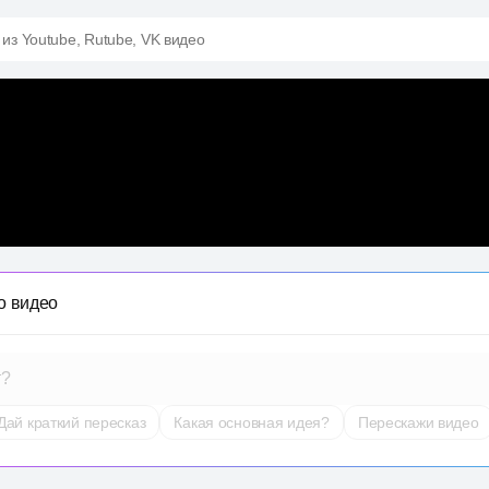
 из Youtube, Rutube, VK видео
о видео
т?
Дай краткий пересказ
Какая основная идея?
Перескажи видео