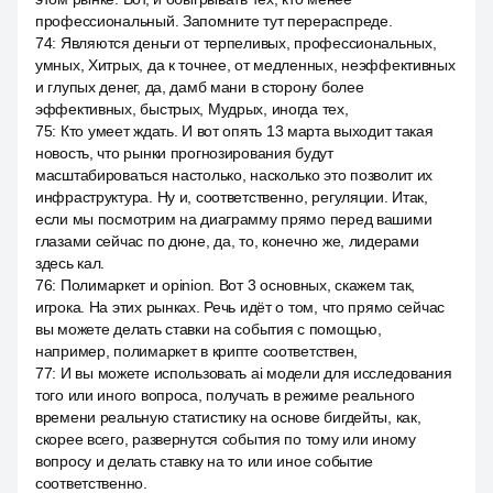
профессиональный. Запомните тут перераспреде.
74
:
Являются деньги от терпеливых, профессиональных,
умных, Хитрых, да к точнее, от медленных, неэффективных
и глупых денег, да, дамб мани в сторону более
эффективных, быстрых, Мудрых, иногда тех,
75
:
Кто умеет ждать. И вот опять 13 марта выходит такая
новость, что рынки прогнозирования будут
масштабироваться настолько, насколько это позволит их
инфраструктура. Ну и, соответственно, регуляции. Итак,
если мы посмотрим на диаграмму прямо перед вашими
глазами сейчас по дюне, да, то, конечно же, лидерами
здесь кал.
76
:
Полимаркет и opinion. Вот 3 основных, скажем так,
игрока. На этих рынках. Речь идёт о том, что прямо сейчас
вы можете делать ставки на события с помощью,
например, полимаркет в крипте соответствен,
77
:
И вы можете использовать ai модели для исследования
того или иного вопроса, получать в режиме реального
времени реальную статистику на основе бигдейты, как,
скорее всего, развернутся события по тому или иному
вопросу и делать ставку на то или иное событие
соответственно.