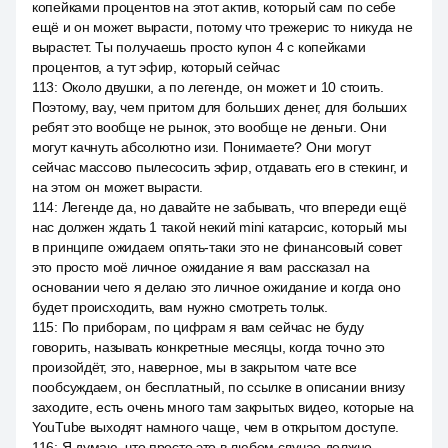
копейками процентов на этот актив, который сам по себе
ещё и он может вырасти, потому что трежерис то никуда не
вырастет. Ты получаешь просто купон 4 с копейками
процентов, а тут эфир, который сейчас
113
:
Около двушки, а по легенде, он может и 10 стоить.
Поэтому, вау, чем притом для больших денег, для больших
ребят это вообще не рынок, это вообще не деньги. Они
могут качнуть абсолютно изи. Понимаете? Они могут
сейчас массово пылесосить эфир, отдавать его в стекинг, и
на этом он может вырасти.
114
:
Легенде да, но давайте не забывать, что впереди ещё
нас должен ждать 1 такой некий mini катарсис, который мы
в принципе ожидаем опять-таки это не финансовый совет
это просто моё личное ожидание я вам рассказал на
основании чего я делаю это личное ожидание и когда оно
будет происходить, вам нужно смотреть тольк.
115
:
По приборам, по цифрам я вам сейчас не буду
говорить, называть конкретные месяцы, когда точно это
произойдёт, это, наверное, мы в закрытом чате все
пообсуждаем, он бесплатный, по ссылке в описании внизу
заходите, есть очень много там закрытых видео, которые на
YouTube выходят намного чаще, чем в открытом доступе.
116
:
Я думаю, что просто это в любом случае должно