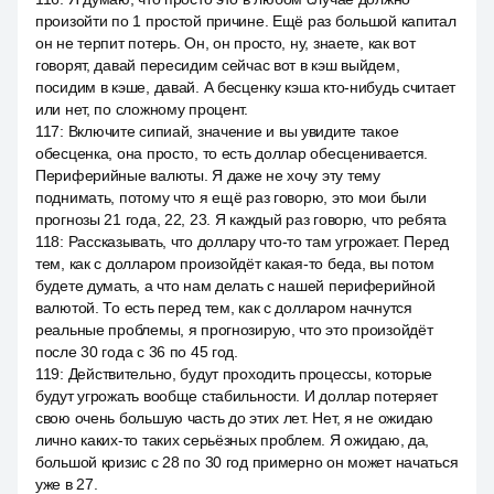
произойти по 1 простой причине. Ещё раз большой капитал
он не терпит потерь. Он, он просто, ну, знаете, как вот
говорят, давай пересидим сейчас вот в кэш выйдем,
посидим в кэше, давай. А бесценку кэша кто-нибудь считает
или нет, по сложному процент.
117
:
Включите сипиай, значение и вы увидите такое
обесценка, она просто, то есть доллар обесценивается.
Периферийные валюты. Я даже не хочу эту тему
поднимать, потому что я ещё раз говорю, это мои были
прогнозы 21 года, 22, 23. Я каждый раз говорю, что ребята
118
:
Рассказывать, что доллару что-то там угрожает. Перед
тем, как с долларом произойдёт какая-то беда, вы потом
будете думать, а что нам делать с нашей периферийной
валютой. То есть перед тем, как с долларом начнутся
реальные проблемы, я прогнозирую, что это произойдёт
после 30 года с 36 по 45 год.
119
:
Действительно, будут проходить процессы, которые
будут угрожать вообще стабильности. И доллар потеряет
свою очень большую часть до этих лет. Нет, я не ожидаю
лично каких-то таких серьёзных проблем. Я ожидаю, да,
большой кризис с 28 по 30 год примерно он может начаться
уже в 27.