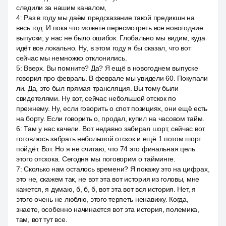
следили за нашим каналом,
4
:
Раз в году мы даём предсказание такой предикшн на
весь год. И пока что можете пересмотреть все новогодние
выпуски, у нас не было ошибок. Глобально мы видим, куда
идёт все локально. Ну, в этом году я бы сказал, что вот
сейчас мы немножко отклонились.
5
:
Вверх. Вы помните? Да? Я ещё в новогоднем выпуске
говорил про февраль. В феврале мы увидели 60. Покупали
ли. Да, это был прямая трансляция. Вы тому были
свидетелями. Ну вот, сейчас небольшой отскок по
прежнему. Ну, если говорить о спот позициях, они ещё есть
на борту. Если говорить о, продал, купил на часовом тайм.
6
:
Там у нас качели. Вот недавно забирал шорт, сейчас вот
готовлюсь забрать небольшой отскок и ещё 1 потом шорт
пойдёт. Вот. Но я не считаю, что 74 это финальная цель
этого отскока. Сегодня мы поговорим о тайминге.
7
:
Сколько нам осталось времени? Я покажу это на цифрах,
это не, скажем так, не вот эта вот история из головы, мне
кажется, я думаю, б, б, б, вот эта вот вся история. Нет, я
этого очень не люблю, этого терпеть ненавижу. Когда,
знаете, особенно начинается вот эта история, полемика,
там, вот тут все.