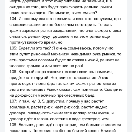
нефть дорожает, и этот конфликт ещё не закончен, и в
ожиданиях того, что будет происходить дальше, рынки
начинают выходить. Понимаете, в чем смысл?
104
:
И поэтому вся эта полемика и весь этот популизм, про
снижение ставки это не более чем поговорить. То есть
трамп заряжает рынки ожиданиями, что очень скоро ставка
снизится, деньги будут дешевле и на этом рынке ещё
протянут какое-то время, но
105
:
Будет ли это так? Я очень сомневаюсь, потому что
этим рулит рыночный механизм невидимая рука рынков, то
есть простыми словами будет ли ставка низкой, решает не
желание трампа и или влияние на paul.
106
:
Который скоро закончит, сложит свои полномочия,
придёт кто-то другой. Нет, влияет голосование. А как
проголосуют члены фрс так как им скажет рынок, многие
этого не понимают. Рынок скажет, сам понимаете. Смотрите
на доходности месячных трехмесячных банд.
107
:
И там, ну, 3, 5, допустим, почему у вас растёт
эскалация, растёт риск, идёт риск оф, растёт индекс
доллара, ликвидность сжимается доллар всем нужен, и
доллар идёт в гавань спасения в виде трежерис, чем
108
:
Больше денег идёт в трежерис, тем больше снижается
доходность. Трежерис, особенно близкий конец. Близкий