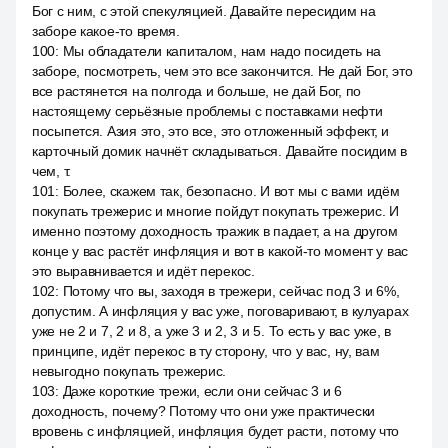
Бог с ним, с этой спекуляцией. Давайте пересидим на
заборе какое-то время.
100
:
Мы обладатели капиталом, нам надо посидеть на
заборе, посмотреть, чем это все закончится. Не дай Бог, это
все растянется на полгода и больше, не дай Бог, по
настоящему серьёзные проблемы с поставками нефти
посыпется. Азия это, это все, это отложенный эффект, и
карточный домик начнёт складываться. Давайте посидим в
чем, т.
101
:
Более, скажем так, безопасно. И вот мы с вами идём
покупать трежерис и многие пойдут покупать трежерис. И
именно поэтому доходность тражик в падает, а на другом
конце у вас растёт инфляция и вот в какой-то момент у вас
это выравнивается и идёт перекос.
102
:
Потому что вы, заходя в трежери, сейчас под 3 и 6%,
допустим. А инфляция у вас уже, поговаривают, в кулуарах
уже не 2 и 7, 2 и 8, а уже 3 и 2, 3 и 5. То есть у вас уже, в
принципе, идёт перекос в ту сторону, что у вас, ну, вам
невыгодно покупать трежерис.
103
:
Даже короткие трежи, если они сейчас 3 и 6
доходность, почему? Потому что они уже практически
вровень с инфляцией, инфляция будет расти, потому что