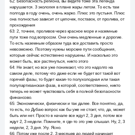
62
:
Безопасность региона, вы видите тоже эта легенда
нарушается. 3 экология в плане жары летом. То есть там
полгода в году очень, очень жарко. Плюс это пустыня. Плюс
она полностью зависит от цепочек, поставок, от пролива, от
прохождения
63
:
2, точнее, проливов через красное море и наземные
пути тоже под вопросом. Они очень медленные и дорогие.
То есть наземным образом туда все доставить просто
невозможно. Поэтому нужны морские пути сообщения,
которые сейчас естественно нарушены. И насколько это
может быть, все растянуться, никто этого
64
:
Не знает, но все уже понимают, что это надолго на
самом деле, потому что даже если не будет вот такой вот
горячей фазы, то будет какая-то полухолодная или такая
полупартизанская фаза, в которой, соответственно, никто
теперь не может чувствовать себя в полной безопасности
финансово.
65
:
Экономически, физически и так далее. Все понятно, да,
то есть, по Дубаю вопрос как бы уже не стоит, что, да, может
быть или нет. Просто в начале все ждут 2, 3 дня, потом все
ждут 2, 3 недели. Помните, я где-то это уже слышал. Ну, 2, 3
недели, 2, 3 дня. Угу. Ясно.
66
:
Потом уже после 2, 3 месяцев до людей начинает