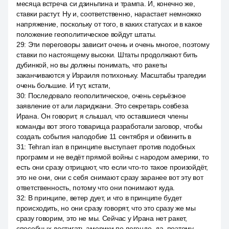
месяца встреча си дзиньпина и трампа. И, конечно же,
ставки растут. Ну и, соответственно, нарастает немножко
напряжение, поскольку от того, в каких статусах и в какое
положение геополитическое войдут штаты.
29
:
Эти переговоры зависит очень и очень многое, поэтому
ставки по настоящему высоки. Штаты продолжают бить
дубинкой, но вы должны понимать, что ракеты
заканчиваются у Израиля потихоньку. Масштабы трагедии
очень большие. И тут, кстати,
30
:
Последовало геополитическое, очень серьёзное
заявление от али лариджани. Это секретарь совбеза
Ирана. Он говорит, я слышал, что оставшиеся члены
команды вот этого товарища разработали заговор, чтобы
создать события наподобие 11 сентября и обвинить в
31
:
Tehran iran в принципе выступает против подобных
программ и не ведёт прямой войны с народом америки, то
есть они сразу отрицают, что если что-то такое произойдёт,
это не они, они с себя снимают сразу заранее вот эту вот
ответственность, потому что они понимают куда.
32
:
В принципе, ветер дует, и что в принципе будет
происходить, но они сразу говорят, что это сразу же мы
сразу говорим, это не мы. Сейчас у Ирана нет ракет,
способных достигать америки по легенде, да, поэтому