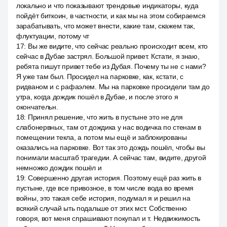
локально и что показывают трендовые индикаторы, куда
пойдёт биткоин, в частности, и как мы на этом собираемся
зарабатывать, что может внести, какие там, скажем так,
флуктуации, потому чт
17
:
Вы же видите, что сейчас реально происходит всем, кто
сейчас в Дубае застрял. Большой привет. Кстати, я знаю,
ребята пишут привет тебе из Дубая. Почему ты не с нами?
Я уже там был. Просидел на парковке, как, кстати, с
ридваном и с рафаэлем. Мы на парковке просидели там до
утра, когда дождик пошёл в Дубае, и после этого я
окончательн.
18
:
Принял решение, что жить в пустыне это не для
слабонервных, там от дождика у нас водичка по стенам в
помещении текла, а потом мы ещё и заблокированы
оказались на парковке. Вот так это дождь пошёл, чтобы вы
понимали масштаб трагедии. А сейчас там, видите, другой
немножко дождик пошёл и
19
:
Совершенно другая история. Поэтому ещё раз жить в
пустыне, где все привозное, в том числе вода во время
войны, это такая себе история, подумал я и решил на
всякий случай ыть подальше от этих мст. Собственно
говоря, вот меня спрашивают покупал и т. Недвижимость