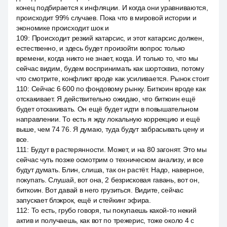
конец подбирается к инфляции. И когда они уравниваются,
происходит 99% случаев. Пока что в мировой истории и
экономике происходит шок и
109
:
Происходит резкий катарсис, и этот катарсис должен,
естественно, и здесь будет произойти вопрос только
времени, когда никто не знает, когда. И только то, что мы
сейчас видим, будем воспринимать как шортсквиз, потому
что смотрите, конфликт вроде как усиливается. Рынок стоит
110
:
Сейчас 6 600 по фондовому рынку. Биткоин вроде как
отскакивает. Я действительно ожидаю, что биткоин ещё
будет отскакивать. Он ещё будет идти в повышательном
направлении. То есть я жду локальную коррекцию и ещё
выше, чем 74 76. Я думаю, туда будут забрасывать цену и
все.
111
:
Будут в растерянности. Может, и на 80 загонят. Это мы
сейчас чуть позже осмотрим о техническом анализу, и все
будут думать. Блин, слиша, так он растёт. Надо, наверное,
покупать. Слушай, вот она, 2 безрисковая гавань, вот он,
биткоин. Вот давай в него грузиться. Видите, сейчас
запускает блэкрок, ещё и стейкинг эфира.
112
:
То есть, грубо говоря, ты покупаешь какой-то некий
актив и получаешь, как вот по трежерис, тоже около 4 с