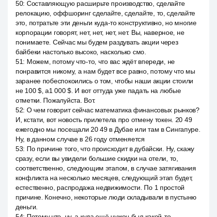
50
:
Составляющую расширьте производство, сделайте
релокацию, оффшоринг сделайте, сделайте, то, сделайте
это, потратьте эти деньги куда-то конструктивно, но многие
корпорации говорят, нет, нет, нет, нет. Вы, наверное, не
понимаете. Сейчас мы будем раздувать акции через
байбеки настолько высоко, насколько смо.
51
:
Можем, потому что-то, что вас ждёт впереди, не
понравится никому, а нам будет все равно, потому что мы
заранее побеспокоились о том, чтобы наши акции стоили
не 100 $, a1 000 $. И вот оттуда уже падать на любые
отметки. Пожалуйста. Вот.
52
:
О чем говорит сейчас математика финансовых рынков?
И, кстати, вот новость прилетела про отмену токен. 20 49
ежегодно мы посещали 20 49 в Дубае или там в Сингапуре.
Ну, в данном случае в 26 году отменяется
53
:
По причине того, что происходит в дубайски. Ну, скажу
сразу, если вы увидели большие скидки на отели, то,
соответственно, следующим этапом, в случае затягивания
конфликта на несколько месяцев, следующий этап будет,
естественно, распродажа недвижимости. По 1 простой
причине. Конечно, некоторые люди складывали в пустыню
деньги.
54
:
Потому что, ну, а куда ещё нужен был какой-то