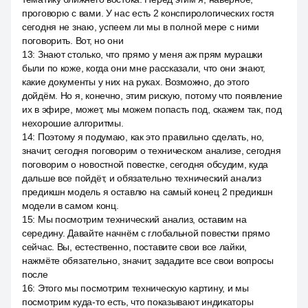
проговорю с вами. У нас есть 2 конспирологических гостя
сегодня не знаю, успеем ли мы в полной мере с ними
поговорить. Вот, но они
13
:
Знают столько, что прямо у меня аж прям мурашки
были по коже, когда они мне рассказали, что они знают,
какие документы у них на руках. Возможно, до этого
дойдём. Но я, конечно, этим рискую, потому что появление
их в эфире, может, мы можем попасть под, скажем так, под
нехорошие алгоритмы.
14
:
Поэтому я подумаю, как это правильно сделать, но,
значит, сегодня поговорим о техническом анализе, сегодня
поговорим о новостной повестке, сегодня обсудим, куда
дальше все пойдёт, и обязательно технический анализ
предикшн модель я оставлю на самый конец 2 предикшн
модели в самом конц.
15
:
Мы посмотрим технический анализ, оставим на
середину. Давайте начнём с глобальной повестки прямо
сейчас. Вы, естественно, поставите свои все лайки,
нажмёте обязательно, значит, зададите все свои вопросы
после
16
:
Этого мы посмотрим техническую картину, и мы
посмотрим куда-то есть, что показывают индикаторы