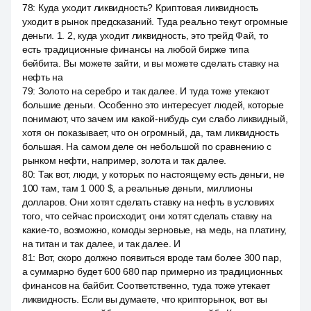
78
:
Куда уходит ликвидность? Криптовая ликвидность
уходит в рынок предсказаний. Туда реально текут огромные
деньги. 1. 2, куда уходит ликвидность, это трейд Фай, то
есть традиционные финансы на любой бирже типа
бейбита. Вы можете зайти, и вы можете сделать ставку на
нефть на
79
:
Золото на серебро и так далее. И туда тоже утекают
большие деньги. Особенно это интересует людей, которые
понимают, что зачем им какой-нибудь суи слабо ликвидный,
хотя он показывает, что он огромный, да, там ликвидность
большая. На самом деле он небольшой по сравнению с
рынком нефти, например, золота и так далее.
80
:
Так вот, люди, у которых по настоящему есть деньги, не
100 там, там 1 000 $, а реальные деньги, миллионы
долларов. Они хотят сделать ставку на нефть в условиях
того, что сейчас происходит, они хотят сделать ставку на
какие-то, возможно, комоды зерновые, на медь, на платину,
на титан и так далее, и так далее. И
81
:
Вот, скоро должно появиться вроде там более 300 пар,
а суммарно будет 600 680 пар примерно из традиционных
финансов на байбит. Соответственно, туда тоже утекает
ликвидность. Если вы думаете, что крипторынок, вот вы