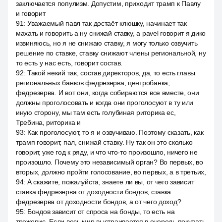
заключается популизм. Допустим, приходит трамп к Павлу
и говорит
91
:
Уважаемый павл так достаёт клюшку, начинает так
махать и говорить а ну снижай ставку, а pavel говорит я дико
извиняюсь, но я не снижаю ставку, я могу только озвучить
решение по ставке, ставку снижают члены региональной, ну
то есть у нас есть, говорит состав.
92
:
Такой некий так, состав директоров, да, то есть главы
региональных банков федрезерва, центробанка,
федрезерва. И вот они, когда собираются все вместе, они
должны проголосовать и когда они проголосуют в ту или
иную сторону, мы там есть голубиная риторика ес,
Требина, риторика и
93
:
Как проголосуют, то я и озвучиваю. Поэтому сказать, как
трамп говорит, пал, снижай ставку. Ну так он это сколько
говорит, уже год к ряду, и что что-то произошло, ничего не
произошло. Почему это независимый орган? Во первых, во
вторых, должно пройти голосование, во первых, а в третьих,
94
:
А скажите, пожалуйста, знаете ли вы, от чего зависит
ставка федрезерва от доходности бондов, ставка
федрезерва от доходности бондов, а от чего доход?
95
:
Бондов зависит от спроса на бонды, то есть на
трежерис. Если весь мир выстраивается в очередь покупать