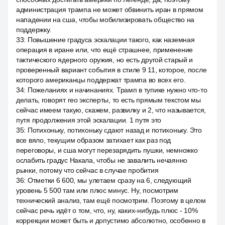
администрация трампа не может обвинить иран в прямом
нападении на сша, чтобы мобилизировать общество на
поддержку.
33
:
Повышение градуса эскалации такого, как наземная
операция в иране или, что ещё страшнее, применение
тактического ядерного оружия, но есть другой старый и
проверенный вариант события в стиле 9 11, которое, после
которого американцы поддержат трампа во всех его.
34
:
Пожеланиях и начинаниях. Трамп в тупике нужно что-то
делать, говорят гео эксперты, то есть прямым текстом мы
сейчас имеем такую, скажем, развилку и 2, что называется,
путя продолжения этой эскалации. 1 путя это
35
:
Потихоньку, потихоньку сдают назад и потихоньку. Это
все вяло, текущим образом затихает как раз под
переговоры, и сша могут перезарядить пушки, немножко
ослабить градус Накала, чтобы не завалить нечаянно
рынки, потому что сейчас в случае пробития
36
:
Отметки 6 600, мы улетаем сразу на 6, следующий
уровень 5 500 там или плюс минус. Ну, посмотрим
технический анализ, там ещё посмотрим. Поэтому в целом
сейчас речь идёт о том, что, ну, каких-нибудь плюс - 10%
коррекции может быть и допустимо абсолютно, особенно в