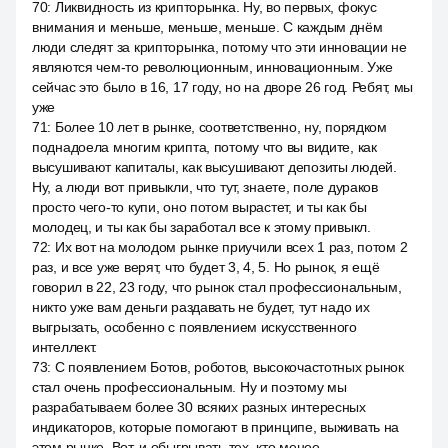
70
:
Ликвидность из крипторынка. Ну, во первых, фокус
внимания и меньше, меньше, меньше. С каждым днём
люди следят за крипторынка, потому что эти инновации не
являются чем-то революционным, инновационным. Уже
сейчас это было в 16, 17 году, но на дворе 26 год. Ребят, мы
уже
71
:
Более 10 лет в рынке, соответственно, ну, порядком
поднадоела многим крипта, потому что вы видите, как
высушивают капиталы, как высушивают депозиты людей.
Ну, а люди вот привыкли, что тут, знаете, поле дураков
просто чего-то купи, оно потом вырастет, и ты как бы
молодец, и ты как бы заработал все к этому привыкл.
72
:
Их вот на молодом рынке приучили всех 1 раз, потом 2
раз, и все уже верят, что будет 3, 4, 5. Но рынок, я ещё
говорил в 22, 23 году, что рынок стал профессиональным,
никто уже вам деньги раздавать не будет, тут надо их
выгрызать, особенно с появлением искусственного
интеллект.
73
:
С появлением Ботов, роботов, высокочастотных рынок
стал очень профессиональным. Ну и поэтому мы
разрабатываем более 30 всяких разных интересных
индикаторов, которые помогают в принципе, выживать на
этом рынке. Вот, и обыгрывать тех, кто менее