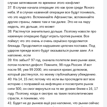
случае затягивания по времени этого конфликт
37
:
В случае начала операции это как гром среди Ясного
неба. И в случае наземной операции все будут понимать,
что это надолго. Вспоминайте Афганистан, вспоминайте
другие страны, ливию там и так далее. Это не на пару
недель, это дольше, это может
38
:
Растянутся значительно дольше. Поэтому новости про
наземную операцию будут играть против рынков. Все
поймут, что это очень и очень серьёзно продолжится
блокада. Продолжится нарушение цепочек поставок. Под
ударом прежде всего будут оказываться рынки азии. А я
напомню, если
39
:
Кто забыл? 97 год, сначала полетели вниз рынки азии,
потом полетел дефолт. Помните, 98 года Россия. И вот
после 98, уже 99 2000, это начался кризис доткомов,
который растянулся, по моему глубочайшему убеждению.
40
:
На 14, 15 лет, потому что если вы проследите вот всю
историю с поправкой на инфляцию и посмотрите рынок
снпи 500, он смог вернуться на те же уровни ближе к 16, 17
году. Поэтому, когда я смотрю на такие геополитические
страсти, я понимаю, что
41
:
Будет не до рынков ещё раз напомню, что рынки сейчас