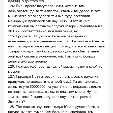
единиц. А до этого это
124
:
Были просто полуфабрикаты, которые там
добываются, где-то там пластик, сталь и так далее. И вот
мы из этого всего сделали там чип, туда поставили
мембрану и произвели эти наушники. И вот из 25 $
компонентов мы получили продукт, который оценивается в
300 $ и, соответственно, под появление, но
125
:
Продукта. Это должно быть компенсировано,
естественно, новой денежной массой. Поэтому чем больше
нам приходит в голову вещей производить все новые новые
товары и услуги, тем больше нам нужно на обеспечение
этой всей системы экономической. Нам нужно больше
денег в системе именно
126
:
Поэтому идёт рост денежной массы, но вот в какой-то
момент
127
:
Приходит Петя и говорит юр, ты классные наушники
придумал, но знаешь, в чем проблема? Ты их напечатал
зачем-то уже 50000000, их уже никто не покупает, столько
не надо, ты напечатал зачем-то слишком много. Ну или
там, не знаю, 2 миллиарда этих наушников произвёл.
Зачем ты?
128
:
The столько наушников сидит Юра и думает блин, в
натуре, ну я же думал, чем больше я напечатаю, тем