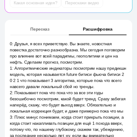
Какая основная идея?
Перескажи видео
Пересказ
Расшифровка
0
:
Друзья, я всех приветствую. Вы знаете, новостная
повестка достаточно разнообразна. Мы сегодня поговорим
про влияние вот всей парадигмы, геополитики и цен на
нефть. Сделаем прогноз, посмотрим.
1
:
Алгоритмические индикаторы посмотрим нашу предикшн
модель, которая называется future битиси фьюча битиси 2
0 2 1 что показывает 3 алгоритма, которые пока что всего
навсего давали локальный сбой но тренды.
2
:
Показывают пока что пока что за все эти годы
безошибочно посмотрим, какой будет тренд. Сразу забегая
наперёд, скажу, что будет выход вверх. Обязательно и
локальная коррекция будет, и даже примерно пока что мы
3
:
Плюс минус понимаем, когда стоит прикрыть позиции, а
когда стоит накапливать позиции для ещё 1 похода вверх,
потому что, по нашему глубокому, скажем так, убеждению,
за последние несколько лет, ну, если вы внимательно