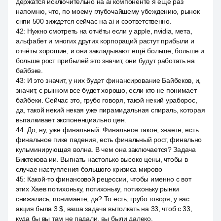
держатся исключительно на ai компоненте я ещё раз
напомню, что, по моему глубочайшему убеждению, рынок
снпи 500 зиждется сейчас на ai и соответственно.
42
:
Нужно смотреть на отчёты если у apple, nvidia, мета,
альфабет и многих других корпораций растут прибыли и
отчёты хорошие, и они закладывают ещё больше, больше и
больше рост прибылей это значит, они будут работать на
байбэке.
43
:
И это значит, у них будет финансирование Байбеков, и,
значит, с рынком все будет хорошо, если кто не понимает
байбеки. Сейчас это, грубо говоря, такой некий ураборос,
да, такой некий некая уже пирамидальная спираль, которая
выталкивает экспоненциально цен.
44
:
До, ну, уже финальный. Финальное такое, знаете, есть
финальное пике падения, есть финальный рост, финально
кульминирующая волна. В чем она заключается? Задача
Биктекова ии. Выгнать настолько высоко цены, чтобы в
случае наступления большого кризиса мирово
45
:
Какой-то финансовой рецессии, чтобы именно с вот
этих Хаев потихоньку, потихоньку, потихоньку рынки
снижались, понимаете, да? То есть, грубо говоря, у вас
акция была 3 $, ваша задача вытолкать на 33, чтоб с 33,
куда бы вы там не падали, вы были далеко.