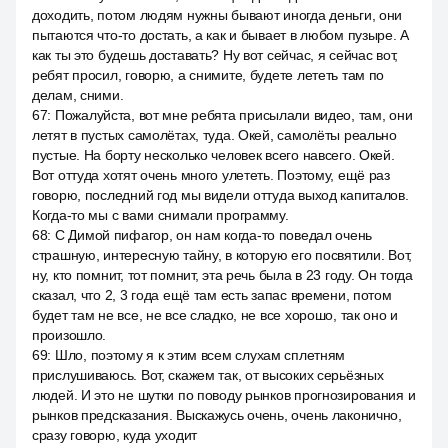
доходить, потом людям нужны бывают иногда деньги, они
пытаются что-то достать, а как и бывает в любом пузыре. А
как ты это будешь доставать? Ну вот сейчас, я сейчас вот,
ребят просил, говорю, а снимите, будете лететь там по
делам, сними.
67
:
Пожалуйста, вот мне ребята присылали видео, там, они
летят в пустых самолётах, туда. Окей, самолёты реально
пустые. На борту несколько человек всего навсего. Окей.
Вот оттуда хотят очень много улететь. Поэтому, ещё раз
говорю, последний год мы видели оттуда выход капиталов.
Когда-то мы с вами снимали программу.
68
:
С Димой пифагор, он нам когда-то поведал очень
страшную, интересную тайну, в которую его посвятили. Вот,
ну, кто помнит, тот помнит, эта речь была в 23 году. Он тогда
сказал, что 2, 3 года ещё там есть запас времени, потом
будет там не все, не все сладко, не все хорошо, так оно и
произошло.
69
:
Шло, поэтому я к этим всем слухам сплетням
прислушиваюсь. Вот, скажем так, от высоких серьёзных
людей. И это не шутки по поводу рынков прогнозирования и
рынков предсказания. Выскажусь очень, очень лаконично,
сразу говорю, куда уходит