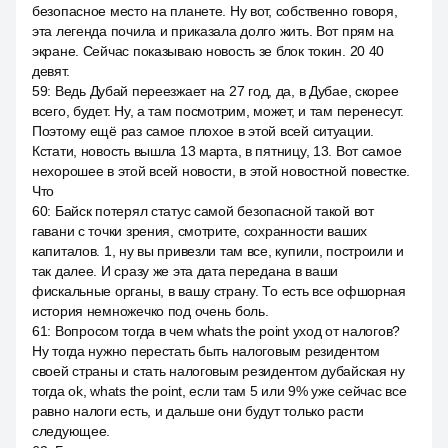
безопасное место на планете. Ну вот, собственно говоря,
эта легенда почила и приказала долго жить. Вот прям на
экране. Сейчас показываю новость зе блок токин. 20 40
девят.
59
:
Ведь Дубай переезжает на 27 год, да, в Дубае, скорее
всего, будет. Ну, а там посмотрим, может, и там перенесут.
Поэтому ещё раз самое плохое в этой всей ситуации.
Кстати, новость вышла 13 марта, в пятницу, 13. Вот самое
нехорошее в этой всей новости, в этой новостной повестке.
Что
60
:
Байск потерял статус самой безопасной такой вот
гавани с точки зрения, смотрите, сохранности ваших
капиталов. 1, ну вы привезли там все, купили, построили и
так далее. И сразу же эта дата передана в ваши
фискальные органы, в вашу страну. То есть все офшорная
история немножечко под очень боль.
61
:
Вопросом тогда в чем whats the point уход от налогов?
Ну тогда нужно перестать быть налоговым резидентом
своей страны и стать налоговым резидентом дубайская ну
тогда ok, whats the point, если там 5 или 9% уже сейчас все
равно налоги есть, и дальше они будут только расти
следующее.