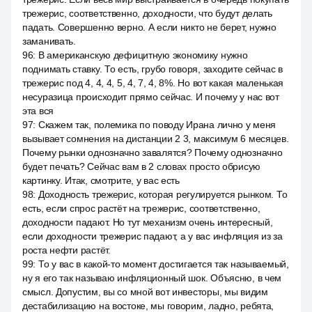
трежерис, соответственно, доходности, что будут делать
падать. Совершенно верно. А если никто не берет, нужно
заманивать.
96
:
В американскую дефицитную экономику нужно
поднимать ставку. То есть, грубо говоря, заходите сейчас в
трежерис под 4, 4, 4, 5, 4, 7, 4, 8%. Но вот какая маленькая
несуразица происходит прямо сейчас. И почему у нас вот
эта вся
97
:
Скажем так, полемика по поводу Ирана лично у меня
вызывает сомнения на дистанции 2 3, максимум 6 месяцев.
Почему рынки однозначно завалятся? Почему однозначно
будет печать? Сейчас вам в 2 словах просто обрисую
картинку. Итак, смотрите, у вас есть
98
:
Доходность трежерис, которая регулируется рынком. То
есть, если спрос растёт на трежерис, соответственно,
доходности падают. Но тут механизм очень интересный,
если доходности трежерис падают, а у вас инфляция из за
роста нефти растёт.
99
:
То у вас в какой-то момент достигается так называемый,
ну я его так называю инфляционный шок. Объясню, в чем
смысл. Допустим, вы со мной вот инвесторы, мы видим
дестабилизацию на востоке, мы говорим, ладно, ребята,