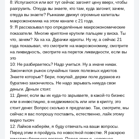
8
:
Испугаются или вот тут сейчас загонят цену вверх, чтобы
разгрузить. Откуда вы знаете, кто там, куда загонит, зачем,
откуда вы знаете? Рынками движут огромные капиталы
макроэкономика на этом канале с 21 года.
9
:
Я рассказывал про определённые макроэкономические
показатели. Многие криптоне крутили пальцем у виска. Ты
что, зачем? Ха ха ха. Дурачки идиоты. Ну ну, а сейчас 21
года показывал, что смотрите на макроэкономику, смотрите
на ликвидность, смотрите на переток ликвидности, если вы
это
10
:
Не разбираетесь? Надо учиться. Ну а иначе никак.
Закончился рынок случайных таких полезных идиотов.
Знаете которые? Бери, покупай, держи поле дураков из
буратино закончилось. Не надо зарывать никуда свои
деньги. Деньги стоят.
11
:
Денег, если вы их куда-то зарываете, в какой-то бизнес
или в инвестицию, в недвижимость или или в крипту, это
стоит денег. Вопрос сколько я предлагаю. Так, смотрите, мы
сейчас я вас попрошу поставить, естественно, лайк этому
видео тысяч
12
:
Лайков наберём, я буду отвечать на ваши вопросы.
Перед этим я пройдусь по новостной повестке. Я раскрою
тематику ближнего востока. Перед этим я, наверное,