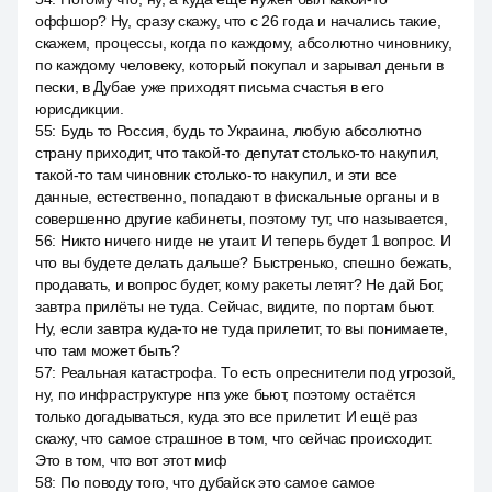
оффшор? Ну, сразу скажу, что с 26 года и начались такие,
скажем, процессы, когда по каждому, абсолютно чиновнику,
по каждому человеку, который покупал и зарывал деньги в
пески, в Дубае уже приходят письма счастья в его
юрисдикции.
55
:
Будь то Россия, будь то Украина, любую абсолютно
страну приходит, что такой-то депутат столько-то накупил,
такой-то там чиновник столько-то накупил, и эти все
данные, естественно, попадают в фискальные органы и в
совершенно другие кабинеты, поэтому тут, что называется,
56
:
Никто ничего нигде не утаит. И теперь будет 1 вопрос. И
что вы будете делать дальше? Быстренько, спешно бежать,
продавать, и вопрос будет, кому ракеты летят? Не дай Бог,
завтра прилёты не туда. Сейчас, видите, по портам бьют.
Ну, если завтра куда-то не туда прилетит, то вы понимаете,
что там может быть?
57
:
Реальная катастрофа. То есть опреснители под угрозой,
ну, по инфраструктуре нпз уже бьют, поэтому остаётся
только догадываться, куда это все прилетит. И ещё раз
скажу, что самое страшное в том, что сейчас происходит.
Это в том, что вот этот миф
58
:
По поводу того, что дубайск это самое самое