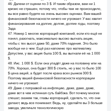
46
:
Далеки от оценки по 3 $. И таким образом, вам ни 1
кризис не страшен, потому что, чтобы там не происходило,
вы все равно будете на очень высоких оценках. Вам вашей
финансовой безопасности ничего не угрожает. У вас хватит
финансирования на долгие, долгие, долгие годы, поэтому
Зада
47
:
Номер 1 многих корпораций компаний, если кто ещё не
понял, разогнать, максимально высоко выгнать акции,
чтобы с тех высот даже 50, даже 70% падения. Это было
вообще ни о чем. Ещё раз напомню про математику.
Допустим, у вас акция была 100 $, вы выгнали её на 1 000
$.
48
:
Иис. 1 000 $. Если она упадёт даже на половину или на
70%. Хорошо, она будет 300 $ стоить, но у вас то было 100
$ цена акций, а будет после краха всех рынков 300 $.
Поэтому вашей финансовой безопасности корпорации
ничего не угрожает.
49
:
Даже с поправкой на инфляцию, даже, даже, даже,
даже вот в чем истинная суть байбэка. Вот почему многие
спешат, скажем так, главы корпораций, сделать то, что они
делают, ведь все понимают. Ведь, ну, сделайте вы 3 больше
завода, увеличьте технологическую