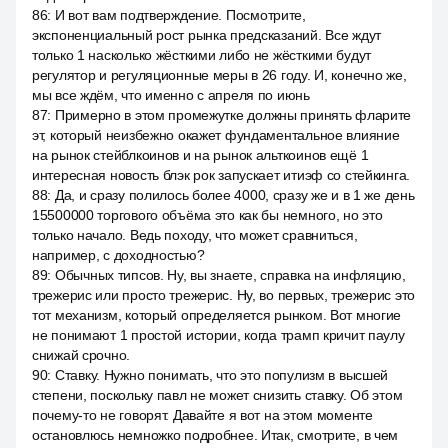
86
:
И вот вам подтверждение. Посмотрите,
экспоненциальный рост рынка предсказаний. Все ждут
только 1 насколько жёсткими либо не жёсткими будут
регулятор и регуляционные меры в 26 году. И, конечно же,
мы все ждём, что именно с апреля по июнь
87
:
Примерно в этом промежутке должны принять фларите
эт, который неизбежно окажет фундаментальное влияние
на рынок стейблкоинов и на рынок альткоинов ещё 1
интересная новость блэк рок запускает итиэф со стейкинга.
88
:
Да, и сразу полилось более 4000, сразу же и в 1 же день
15500000 торгового объёма это как бы немного, но это
только начало. Ведь походу, что может сравниться,
например, с доходностью?
89
:
Обычных типсов. Ну, вы знаете, справка на инфляцию,
трежерис или просто трежерис. Ну, во первых, трежерис это
тот механизм, который определяется рынком. Вот многие
не понимают 1 простой истории, когда трамп кричит паулу
снижай срочно.
90
:
Ставку. Нужно понимать, что это популизм в высшей
степени, поскольку павл не может снизить ставку. Об этом
почему-то не говорят. Давайте я вот на этом моменте
остановлюсь немножко подробнее. Итак, смотрите, в чем