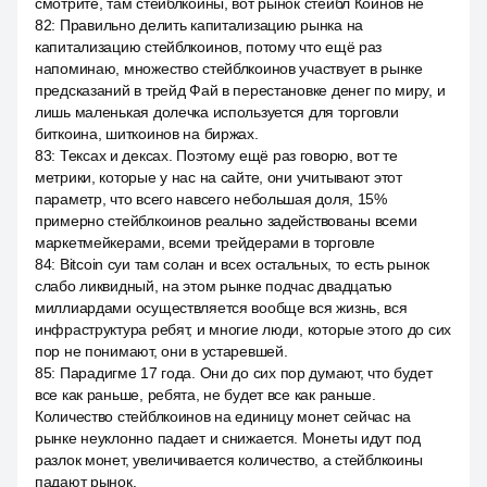
смотрите, там стейблкоины, вот рынок стейбл Коинов не
82
:
Правильно делить капитализацию рынка на
капитализацию стейблкоинов, потому что ещё раз
напоминаю, множество стейблкоинов участвует в рынке
предсказаний в трейд Фай в перестановке денег по миру, и
лишь маленькая долечка используется для торговли
биткоина, шиткоинов на биржах.
83
:
Тексах и дексах. Поэтому ещё раз говорю, вот те
метрики, которые у нас на сайте, они учитывают этот
параметр, что всего навсего небольшая доля, 15%
примерно стейблкоинов реально задействованы всеми
маркетмейкерами, всеми трейдерами в торговле
84
:
Bitcoin суи там солан и всех остальных, то есть рынок
слабо ликвидный, на этом рынке подчас двадцатью
миллиардами осуществляется вообще вся жизнь, вся
инфраструктура ребят, и многие люди, которые этого до сих
пор не понимают, они в устаревшей.
85
:
Парадигме 17 года. Они до сих пор думают, что будет
все как раньше, ребята, не будет все как раньше.
Количество стейблкоинов на единицу монет сейчас на
рынке неуклонно падает и снижается. Монеты идут под
разлок монет, увеличивается количество, а стейблкоины
падают рынок.