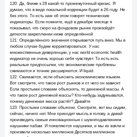
120
:
Да, ближе к 28 какой-то промежуточный кризис. Я
думаю, что в виде локальной коррекции будет в 26 году. Не
без этого. То есть нам об этом говорят технические
индикаторы. Если помните, ещё в декабре месяце я
показывал, что скоро на фондовом рынке произойдёт
деткости закреплении ниже определённой
121
:
Определённого значения открывается путь вниз. Мы в
любом случае будем корректироваться. У нас
множественные дивергенции, у нас world economic health
индикатор не очень хорошо себя чувствует. То есть есть
реальные предпосылки, что экономические проблемы
сжимаются и точнее расширяются. И liquid.
122
:
Сжимается, если объяснить экономическим языком.
Вот смотрите, что такое рост рынков и от чего он зависит.
Если простыми словами объяснять, то денежной массы. А
что такое рост денежной массы? Кто-нибудь задумывался,
почему денежная масса растёт? Давайте
123
:
Простыми словами объясню. Смотрите, вот мы сидим,
сейчас, ничего нет. Мне приходит мысль в голову, а давай
производить самые инновационные с шумоподавлением
наушники пабам. И появляются наушники, и мы их взяли и
произвели несколько миллионов Десятков миллионов