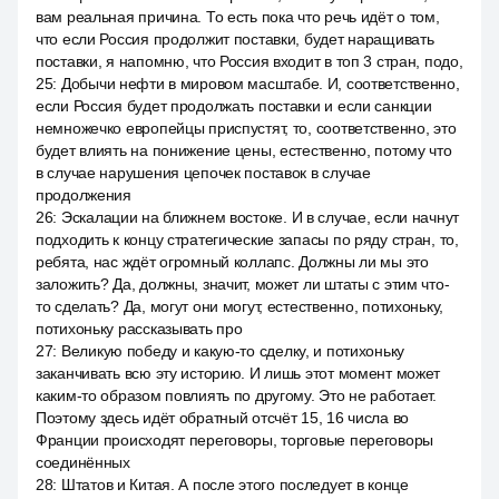
вам реальная причина. То есть пока что речь идёт о том,
что если Россия продолжит поставки, будет наращивать
поставки, я напомню, что Россия входит в топ 3 стран, подо,
25
:
Добычи нефти в мировом масштабе. И, соответственно,
если Россия будет продолжать поставки и если санкции
немножечко европейцы приспустят, то, соответственно, это
будет влиять на понижение цены, естественно, потому что
в случае нарушения цепочек поставок в случае
продолжения
26
:
Эскалации на ближнем востоке. И в случае, если начнут
подходить к концу стратегические запасы по ряду стран, то,
ребята, нас ждёт огромный коллапс. Должны ли мы это
заложить? Да, должны, значит, может ли штаты с этим что-
то сделать? Да, могут они могут, естественно, потихоньку,
потихоньку рассказывать про
27
:
Великую победу и какую-то сделку, и потихоньку
заканчивать всю эту историю. И лишь этот момент может
каким-то образом повлиять по другому. Это не работает.
Поэтому здесь идёт обратный отсчёт 15, 16 числа во
Франции происходят переговоры, торговые переговоры
соединённых
28
:
Штатов и Китая. А после этого последует в конце