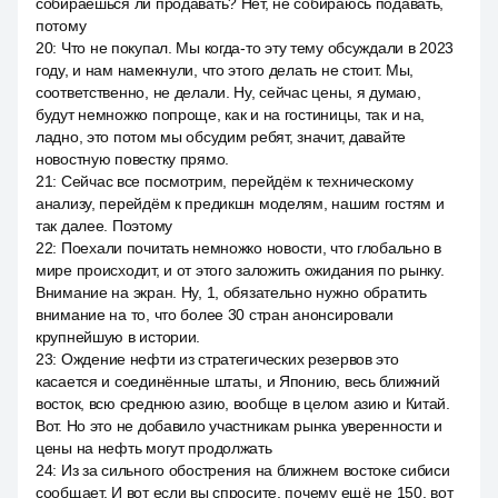
собираешься ли продавать? Нет, не собираюсь подавать,
потому
20
:
Что не покупал. Мы когда-то эту тему обсуждали в 2023
году, и нам намекнули, что этого делать не стоит. Мы,
соответственно, не делали. Ну, сейчас цены, я думаю,
будут немножко попроще, как и на гостиницы, так и на,
ладно, это потом мы обсудим ребят, значит, давайте
новостную повестку прямо.
21
:
Сейчас все посмотрим, перейдём к техническому
анализу, перейдём к предикшн моделям, нашим гостям и
так далее. Поэтому
22
:
Поехали почитать немножко новости, что глобально в
мире происходит, и от этого заложить ожидания по рынку.
Внимание на экран. Ну, 1, обязательно нужно обратить
внимание на то, что более 30 стран анонсировали
крупнейшую в истории.
23
:
Ождение нефти из стратегических резервов это
касается и соединённые штаты, и Японию, весь ближний
восток, всю среднюю азию, вообще в целом азию и Китай.
Вот. Но это не добавило участникам рынка уверенности и
цены на нефть могут продолжать
24
:
Из за сильного обострения на ближнем востоке сибиси
сообщает. И вот если вы спросите, почему ещё не 150, вот