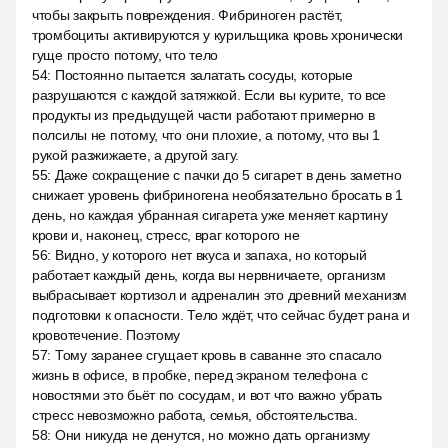
чтобы закрыть повреждения. Фибриноген растёт,
тромбоциты активируются у курильщика кровь хронически
гуще просто потому, что тело
54
:
Постоянно пытается залатать сосуды, которые
разрушаются с каждой затяжкой. Если вы курите, то все
продукты из предыдущей части работают примерно в
полсилы не потому, что они плохие, а потому, что вы 1
рукой разжижаете, а другой загу.
55
:
Даже сокращение с пачки до 5 сигарет в день заметно
снижает уровень фибриногена необязательно бросать в 1
день, но каждая убранная сигарета уже меняет картину
крови и, наконец, стресс, враг которого не
56
:
Видно, у которого нет вкуса и запаха, но который
работает каждый день, когда вы нервничаете, организм
выбрасывает кортизол и адреналин это древний механизм
подготовки к опасности. Тело ждёт, что сейчас будет рана и
кровотечение. Поэтому
57
:
Тому заранее сгущает кровь в саванне это спасало
жизнь в офисе, в пробке, перед экраном телефона с
новостями это бьёт по сосудам, и вот что важно убрать
стресс невозможно работа, семья, обстоятельства.
58
:
Они никуда не денутся, но можно дать организму