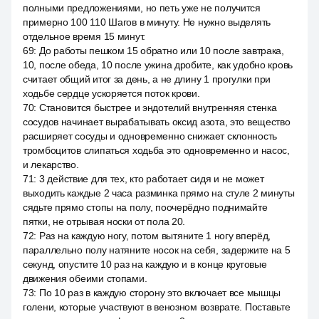
полными предложениями, но петь уже не получится
примерно 100 110 Шагов в минуту. Не нужно выделять
отдельное время 15 минут.
69
:
До работы пешком 15 обратно или 10 после завтрака,
10, после обеда, 10 после ужина дробите, как удобно кровь
считает общий итог за день, а не длину 1 прогулки при
ходьбе сердце ускоряется поток крови.
70
:
Становится быстрее и эндотелий внутренняя стенка
сосудов начинает вырабатывать оксид азота, это вещество
расширяет сосуды и одновременно снижает склонность
тромбоцитов слипаться ходьба это одновременно и насос,
и лекарство.
71
:
3 действие для тех, кто работает сидя и не может
выходить каждые 2 часа разминка прямо на стуле 2 минуты
сядьте прямо стопы на полу, поочерёдно поднимайте
пятки, не отрывая носки от пола 20.
72
:
Раз на каждую ногу, потом вытяните 1 ногу вперёд,
параллельно полу натяните носок на себя, задержите на 5
секунд, опустите 10 раз на каждую и в конце круговые
движения обеими стопами.
73
:
По 10 раз в каждую сторону это включает все мышцы
голени, которые участвуют в венозном возврате. Поставьте