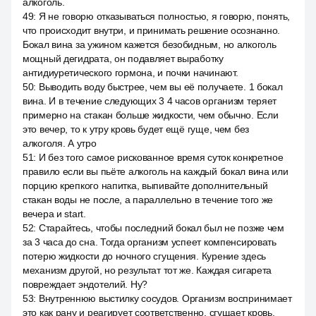
алкоголь.
49
:
Я не говорю отказываться полностью, я говорю, понять,
что происходит внутри, и принимать решение осознанно.
Бокал вина за ужином кажется безобидным, но алкоголь
мощный дегидрата, он подавляет выработку
антидиуретического гормона, и почки начинают.
50
:
Выводить воду быстрее, чем вы её получаете. 1 бокал
вина. И в течение следующих 3 4 часов организм теряет
примерно на стакан больше жидкости, чем обычно. Если
это вечер, то к утру кровь будет ещё гуще, чем без
алкоголя. А утро
51
:
И без того самое рискованное время суток конкретное
правило если вы пьёте алкоголь на каждый бокал вина или
порцию крепкого напитка, выпивайте дополнительный
стакан воды не после, а параллельно в течение того же
вечера и start.
52
:
Старайтесь, чтобы последний бокал был не позже чем
за 3 часа до сна. Тогда организм успеет компенсировать
потерю жидкости до ночного сгущения. Курение здесь
механизм другой, но результат тот же. Каждая сигарета
повреждает эндотелий. Ну?
53
:
Внутреннюю выстилку сосудов. Организм воспринимает
это как рану и реагирует соответственно, сгущает кровь,