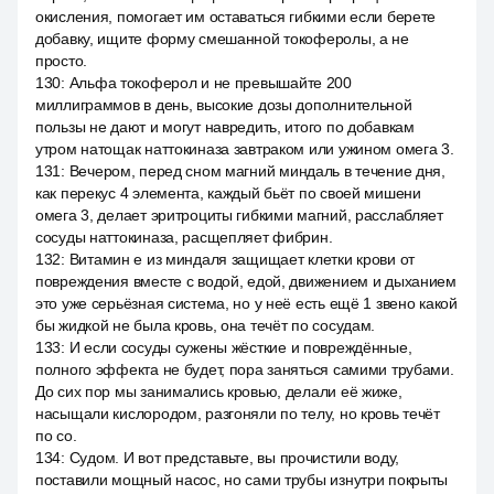
окисления, помогает им оставаться гибкими если берете
добавку, ищите форму смешанной токоферолы, а не
просто.
130
:
Альфа токоферол и не превышайте 200
миллиграммов в день, высокие дозы дополнительной
пользы не дают и могут навредить, итого по добавкам
утром натощак наттокиназа завтраком или ужином омега 3.
131
:
Вечером, перед сном магний миндаль в течение дня,
как перекус 4 элемента, каждый бьёт по своей мишени
омега 3, делает эритроциты гибкими магний, расслабляет
сосуды наттокиназа, расщепляет фибрин.
132
:
Витамин е из миндаля защищает клетки крови от
повреждения вместе с водой, едой, движением и дыханием
это уже серьёзная система, но у неё есть ещё 1 звено какой
бы жидкой не была кровь, она течёт по сосудам.
133
:
И если сосуды сужены жёсткие и повреждённые,
полного эффекта не будет, пора заняться самими трубами.
До сих пор мы занимались кровью, делали её жиже,
насыщали кислородом, разгоняли по телу, но кровь течёт
по со.
134
:
Судом. И вот представьте, вы прочистили воду,
поставили мощный насос, но сами трубы изнутри покрыты