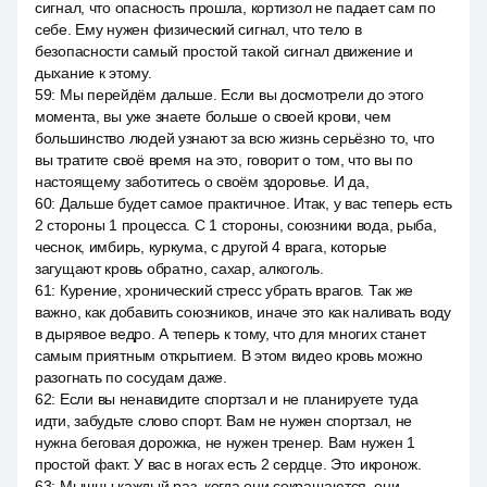
сигнал, что опасность прошла, кортизол не падает сам по
себе. Ему нужен физический сигнал, что тело в
безопасности самый простой такой сигнал движение и
дыхание к этому.
59
:
Мы перейдём дальше. Если вы досмотрели до этого
момента, вы уже знаете больше о своей крови, чем
большинство людей узнают за всю жизнь серьёзно то, что
вы тратите своё время на это, говорит о том, что вы по
настоящему заботитесь о своём здоровье. И да,
60
:
Дальше будет самое практичное. Итак, у вас теперь есть
2 стороны 1 процесса. С 1 стороны, союзники вода, рыба,
чеснок, имбирь, куркума, с другой 4 врага, которые
загущают кровь обратно, сахар, алкоголь.
61
:
Курение, хронический стресс убрать врагов. Так же
важно, как добавить союзников, иначе это как наливать воду
в дырявое ведро. А теперь к тому, что для многих станет
самым приятным открытием. В этом видео кровь можно
разогнать по сосудам даже.
62
:
Если вы ненавидите спортзал и не планируете туда
идти, забудьте слово спорт. Вам не нужен спортзал, не
нужна беговая дорожка, не нужен тренер. Вам нужен 1
простой факт. У вас в ногах есть 2 сердце. Это икронож.
63
:
Мышцы каждый раз, когда они сокращаются, они