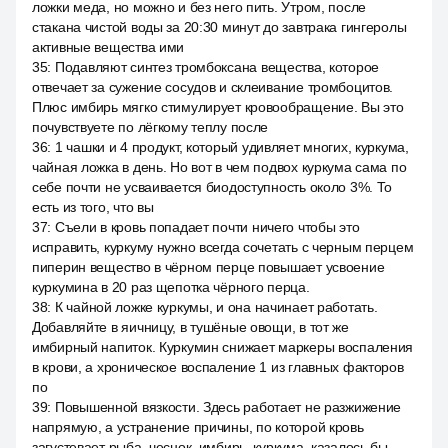
ложки меда, но можно и без него пить. Утром, после
стакана чистой воды за 20:30 минут до завтрака гингеролы
активные вещества ими
35
:
Подавляют синтез тромбоксана вещества, которое
отвечает за сужение сосудов и склеивание тромбоцитов.
Плюс имбирь мягко стимулирует кровообращение. Вы это
почувствуете по лёгкому теплу после
36
:
1 чашки и 4 продукт, который удивляет многих, куркума,
чайная ложка в день. Но вот в чем подвох куркума сама по
себе почти не усваивается биодоступность около 3%. То
есть из того, что вы
37
:
Съели в кровь попадает почти ничего чтобы это
исправить, куркуму нужно всегда сочетать с черным перцем
пиперин вещество в чёрном перце повышает усвоение
куркумина в 20 раз щепотка чёрного перца.
38
:
К чайной ложке куркумы, и она начинает работать.
Добавляйте в яичницу, в тушёные овощи, в тот же
имбирный напиток. Куркумин снижает маркеры воспаления
в крови, а хроническое воспаление 1 из главных факторов
по
39
:
Повышенной вязкости. Здесь работает не разжижение
напрямую, а устранение причины, по которой кровь
загустевает рыба, чеснок, имбирь, куркума, казалось бы,