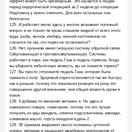
эффект может быть чрезмерным. Это касается и людей
перед хирургической операцией за 2 недели до операции
Надтокина у нужно отменить. Для всех остальных она
безопасна.
125
:
И работает мягко здесь у многих возникает логичный
вопрос а не станет ли кровь слишком жидкой от всего этого
вода, рыба, чеснок, имбирь, магний наттокиназа не
случится ли так, что порез не остановится?
126
:
Нет, организм имеет мощную систему обратной связи.
Свёртывающая и противосвёртывающая. Системы
работают в паре, как педаль Газа и педаль тормоза. Когда
вы убираете избыточную вязкость, вы не ломаете тормоз?
127
:
Вы просто отпускаете педаль Газа, которая была
прижата к полу. Здоровый порез остановится так же быстро,
как и раньше, потому что локальная реакция на рану это
совершенно другой механизм, чем общая вязкость крови в
покое.
128
:
4 добавка по желанию витамин е. Но здесь я
намеренно говорю, пожелание, потому что его лучше
получать из еды миндаль, семена подсолнечника, авокадо,
оливковое масло, горсть миндаля в день 2.
129
:
30 граммов закрывает около половины суточной
нормы, витамин е защищает мембраны эритроцитов от