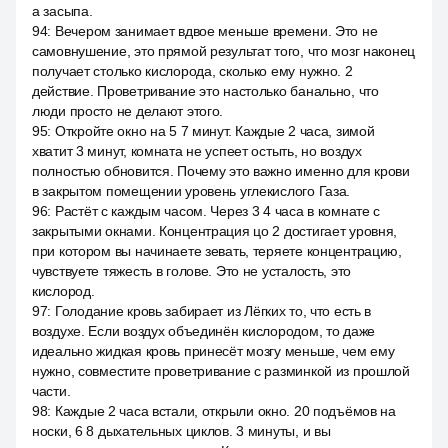
а засыпа.
94
:
Вечером занимает вдвое меньше времени. Это не
самовнушение, это прямой результат того, что мозг наконец
получает столько кислорода, сколько ему нужно. 2
действие. Проветривание это настолько банально, что
люди просто не делают этого.
95
:
Откройте окно на 5 7 минут. Каждые 2 часа, зимой
хватит 3 минут, комната не успеет остыть, но воздух
полностью обновится. Почему это важно именно для крови
в закрытом помещении уровень углекислого Газа.
96
:
Растёт с каждым часом. Через 3 4 часа в комнате с
закрытыми окнами. Концентрация цо 2 достигает уровня,
при котором вы начинаете зевать, теряете концентрацию,
чувствуете тяжесть в голове. Это не усталость, это
кислород.
97
:
Голодание кровь забирает из Лёгких то, что есть в
воздухе. Если воздух объединён кислородом, то даже
идеально жидкая кровь принесёт мозгу меньше, чем ему
нужно, совместите проветривание с разминкой из прошлой
части.
98
:
Каждые 2 часа встали, открыли окно. 20 подъёмов на
носки, 6 8 дыхательных циклов. 3 минуты, и вы