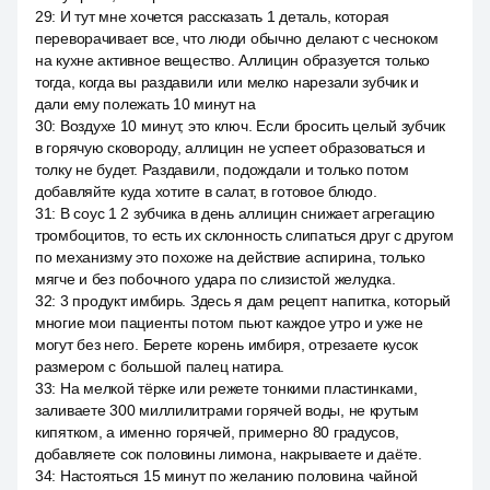
29
:
И тут мне хочется рассказать 1 деталь, которая
переворачивает все, что люди обычно делают с чесноком
на кухне активное вещество. Аллицин образуется только
тогда, когда вы раздавили или мелко нарезали зубчик и
дали ему полежать 10 минут на
30
:
Воздухе 10 минут, это ключ. Если бросить целый зубчик
в горячую сковороду, аллицин не успеет образоваться и
толку не будет. Раздавили, подождали и только потом
добавляйте куда хотите в салат, в готовое блюдо.
31
:
В соус 1 2 зубчика в день аллицин снижает агрегацию
тромбоцитов, то есть их склонность слипаться друг с другом
по механизму это похоже на действие аспирина, только
мягче и без побочного удара по слизистой желудка.
32
:
3 продукт имбирь. Здесь я дам рецепт напитка, который
многие мои пациенты потом пьют каждое утро и уже не
могут без него. Берете корень имбиря, отрезаете кусок
размером с большой палец натира.
33
:
На мелкой тёрке или режете тонкими пластинками,
заливаете 300 миллилитрами горячей воды, не крутым
кипятком, а именно горячей, примерно 80 градусов,
добавляете сок половины лимона, накрываете и даёте.
34
:
Настояться 15 минут по желанию половина чайной