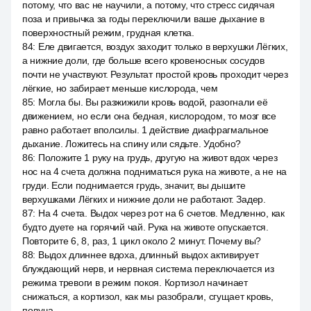
потому, что вас не научили, а потому, что стресс сидячая
поза и привычка за годы переключили ваше дыхание в
поверхностный режим, грудная клетка.
84
:
Еле двигается, воздух заходит только в верхушки Лёгких,
а нижние доли, где больше всего кровеносных сосудов
почти не участвуют. Результат простой кровь проходит через
лёгкие, но забирает меньше кислорода, чем
85
:
Могла бы. Вы разжижили кровь водой, разогнали её
движением, но если она бедная, кислородом, то мозг все
равно работает вполсилы. 1 действие диафрагмальное
дыхание. Ложитесь на спину или сядьте. Удобно?
86
:
Положите 1 руку на грудь, другую на живот вдох через
нос на 4 счета должна подниматься рука на животе, а не на
груди. Если поднимается грудь, значит, вы дышите
верхушками Лёгких и нижние доли не работают. Задер.
87
:
На 4 счета. Выдох через рот на 6 счетов. Медленно, как
будто дуете на горячий чай. Рука на животе опускается.
Повторите 6, 8, раз, 1 цикл около 2 минут. Почему вы?
88
:
Выдох длиннее вдоха, длинный выдох активирует
блуждающий нерв, и нервная система переключается из
режима тревоги в режим покоя. Кортизол начинает
снижаться, а кортизол, как мы разобрали, сгущает кровь,
получа.