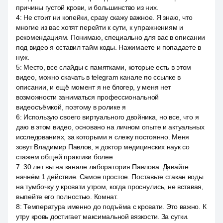
причины густой крови, и большинство из них.
4
:
Не стоит ни копейки, сразу скажу важное. Я знаю, что
многие из вас хотят перейти к сути, к упражнениям и
рекомендациям. Понимаю, специально для вас в описании
под видео я оставил тайм коды. Нажимаете и попадаете в
нуж.
5
:
Место, все слайды с памятками, которые есть в этом
видео, можно скачать в telegram канале по ссылке в
описании, и ещё момент я не блогер, у меня нет
возможности заниматься профессиональной
видеосъёмкой, поэтому в ролике я
6
:
Использую своего виртуального двойника, но все, что я
даю в этом видео, основано на личном опыте и актуальных
исследованиях, за которыми я слежу постоянно. Меня
зовут Владимир Павлов, я доктор медицинских наук со
стажем общей практики более
7
:
30 лет вы на канале лаборатория Павлова. Давайте
начнём 1 действие. Самое простое. Поставьте стакан воды
на тумбочку у кровати утром, когда проснулись, не вставая,
выпейте его полностью. Комнат.
8
:
Температура именно до подъёма с кровати. Это важно. К
утру кровь достигает максимальной вязкости. За сутки.