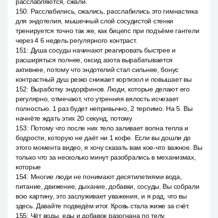
расслабляются, сжали.
150
:
Расслабились, сжались, расслабились это гимнастика
для эндотелия, мышечный слой сосудистой стенки
тренируется точно так же, как бицепс при подъёме гантели
через 4 6 недель регулярного контраст.
151
:
Душа сосуды начинают реагировать быстрее и
расширяться полнее, оксид азота вырабатывается
активнее, потому что эндотелий стал сильнее, бонус
контрастный душ резко снижает кортизол и повышает вы
152
:
Выработку эндорфинов. Люди, которые делают его
регулярно, отмечают, что утренняя вялость исчезает
полностью. 1 раз будет непривычно, 2 терпимо. На 5. Вы
начнёте ждать этих 20 секунд, потому
153
:
Потому что после них тело заливает волна тепла и
бодрости, которую не даёт ни 1 кофе. Если вы дошли до
этого момента видео, я хочу сказать вам кое-что важное. Вы
только что за несколько минут разобрались в механизмах,
которые
154
:
Многие люди не понимают десятилетиями вода,
питание, движение, дыхание, добавки, сосуды. Вы собрали
всю картину, это заслуживает уважения, и я рад, что вы
здесь. Давайте подведём итог. Кровь стала жиже за счёт.
155
:
Чёт воды, еды и добавок разогнана по телу,