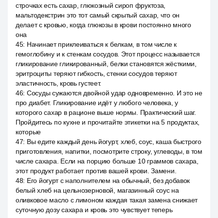
строчках есть сахар, глюкозный сироп фруктоза,
мальтодекстрин это тот самый скрытый сахар, что он
делает с кровью, когда глюкозы в крови постоянно много
она
45
:
Начинает приклеиваться к белкам, в том числе к
гемоглобину и к стенкам сосудов. Этот процесс называется
гликирование гликированный, белки становятся жёсткими,
эритроциты теряют гибкость, стенки сосудов теряют
эластичность, кровь густеет.
46
:
Сосуды сужаются двойной удар одновременно. И это не
про диабет. Гликирование идёт у любого человека, у
которого сахар в рационе выше нормы. Практический шаг.
Пройдитесь по кухне и прочитайте этикетки на 5 продуктах,
которые
47
:
Вы едите каждый день йогурт, хлеб, соус, каша быстрого
приготовления, напитки, посмотрите строку, углеводы, в том
числе сахара. Если на порцию больше 10 граммов сахара,
этот продукт работает против вашей крови. Замени.
48
:
Его йогурт с наполнителем на обычный, без добавок
белый хлеб на цельнозерновой, магазинный соус на
оливковое масло с лимоном каждая такая замена снижает
суточную дозу сахара и кровь это чувствует теперь