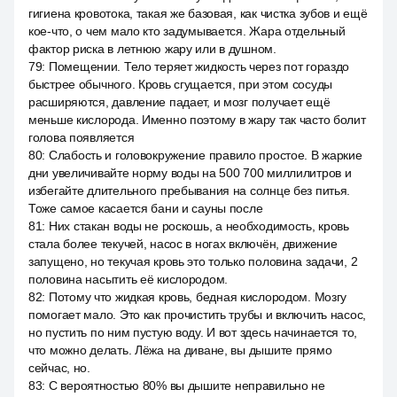
гигиена кровотока, такая же базовая, как чистка зубов и ещё
кое-что, о чем мало кто задумывается. Жара отдельный
фактор риска в летнюю жару или в душном.
79
:
Помещении. Тело теряет жидкость через пот гораздо
быстрее обычного. Кровь сгущается, при этом сосуды
расширяются, давление падает, и мозг получает ещё
меньше кислорода. Именно поэтому в жару так часто болит
голова появляется
80
:
Слабость и головокружение правило простое. В жаркие
дни увеличивайте норму воды на 500 700 миллилитров и
избегайте длительного пребывания на солнце без питья.
Тоже самое касается бани и сауны после
81
:
Них стакан воды не роскошь, а необходимость, кровь
стала более текучей, насос в ногах включён, движение
запущено, но текучая кровь это только половина задачи, 2
половина насытить её кислородом.
82
:
Потому что жидкая кровь, бедная кислородом. Мозгу
помогает мало. Это как прочистить трубы и включить насос,
но пустить по ним пустую воду. И вот здесь начинается то,
что можно делать. Лёжа на диване, вы дышите прямо
сейчас, но.
83
:
С вероятностью 80% вы дышите неправильно не