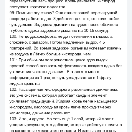
перезапустили весь процесс. Кровь двигается, кислород
поступает, кортизол падает за
99
:
Помните эту связку? Она станет вашей перезагрузкой
посреди рабочего дня. 3 действие для тех, кто хочет пойти
чуть дальше. Задержка дыхания на вдохе после обычного
глубокого вдоха задержите дыхание на 10:15 секунд.
100
:
Не до дискомфорта, не до потемнения в глазах, а
спокойно, с запасом. Потом медленный выдох. 4 5
повторений. Во время задержки организм успевает извлечь
из воздуха в Лёгких больше кислорода, чем
101
:
При обычном поверхностном цикле вдох выдох
простой способ повысить эффективность каждого вдоха без
увеличения частоты дыхания. Я знаю это много
информации за 1 раз, но суть укладывается в 1 фразу
жидкая кровь на
102
:
Насыщенная кислородом и разогнанная движением,
это уже система, которая работает каждый элемент
усиливает предыдущий. Жидкая кровь легче насыщается
кислородом, кислородная кровь легче проходит через
капилляры, движение разгоняет.
103
:
И то, и другое. Но есть ещё 1 слой, который может
ускорить результат, это добавки, которые действуют точечно
на конкретные механизмы вязкости. И здесь важно знать