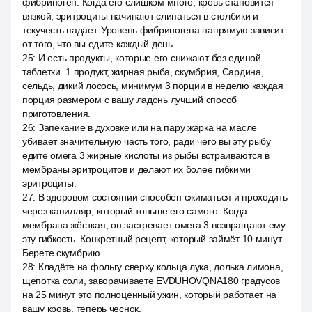
фибриноген. Когда его слишком много, кровь становится
вязкой, эритроциты начинают слипаться в столбики и
текучесть падает. Уровень фибриногена напрямую зависит
от того, что вы едите каждый день.
25
:
И есть продукты, которые его снижают без единой
таблетки. 1 продукт, жирная рыба, скумбрия, Сардина,
сельдь, дикий лосось, минимум 3 порции в неделю каждая
порция размером с вашу ладонь лучший способ
приготовления.
26
:
Запекание в духовке или на пару жарка на масле
убивает значительную часть того, ради чего вы эту рыбу
едите омега 3 жирные кислоты из рыбы встраиваются в
мембраны эритроцитов и делают их более гибкими
эритроциты.
27
:
В здоровом состоянии способен сжиматься и проходить
через капилляр, который тоньше его самого. Когда
мембрана жёсткая, он застревает омега 3 возвращают ему
эту гибкость. Конкретный рецепт, который займёт 10 минут.
Берете скумбрию.
28
:
Кладёте на фольгу сверху кольца лука, долька лимона,
щепотка соли, заворачиваете EVDUHOVQNA180 градусов
на 25 минут это полноценный ужин, который работает на
вашу кровь, теперь чеснок.