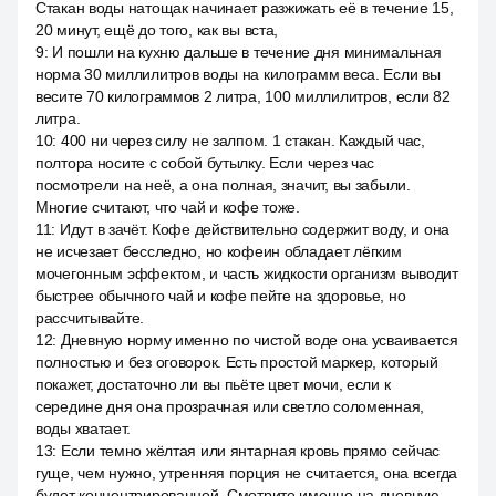
Стакан воды натощак начинает разжижать её в течение 15,
20 минут, ещё до того, как вы вста,
9
:
И пошли на кухню дальше в течение дня минимальная
норма 30 миллилитров воды на килограмм веса. Если вы
весите 70 килограммов 2 литра, 100 миллилитров, если 82
литра.
10
:
400 ни через силу не залпом. 1 стакан. Каждый час,
полтора носите с собой бутылку. Если через час
посмотрели на неё, а она полная, значит, вы забыли.
Многие считают, что чай и кофе тоже.
11
:
Идут в зачёт. Кофе действительно содержит воду, и она
не исчезает бесследно, но кофеин обладает лёгким
мочегонным эффектом, и часть жидкости организм выводит
быстрее обычного чай и кофе пейте на здоровье, но
рассчитывайте.
12
:
Дневную норму именно по чистой воде она усваивается
полностью и без оговорок. Есть простой маркер, который
покажет, достаточно ли вы пьёте цвет мочи, если к
середине дня она прозрачная или светло соломенная,
воды хватает.
13
:
Если темно жёлтая или янтарная кровь прямо сейчас
гуще, чем нужно, утренняя порция не считается, она всегда
будет концентрированной. Смотрите именно на дневную.