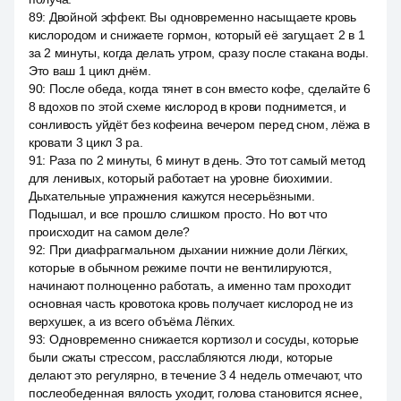
89
:
Двойной эффект. Вы одновременно насыщаете кровь
кислородом и снижаете гормон, который её загущает. 2 в 1
за 2 минуты, когда делать утром, сразу после стакана воды.
Это ваш 1 цикл днём.
90
:
После обеда, когда тянет в сон вместо кофе, сделайте 6
8 вдохов по этой схеме кислород в крови поднимется, и
сонливость уйдёт без кофеина вечером перед сном, лёжа в
кровати 3 цикл 3 ра.
91
:
Раза по 2 минуты, 6 минут в день. Это тот самый метод
для ленивых, который работает на уровне биохимии.
Дыхательные упражнения кажутся несерьёзными.
Подышал, и все прошло слишком просто. Но вот что
происходит на самом деле?
92
:
При диафрагмальном дыхании нижние доли Лёгких,
которые в обычном режиме почти не вентилируются,
начинают полноценно работать, а именно там проходит
основная часть кровотока кровь получает кислород не из
верхушек, а из всего объёма Лёгких.
93
:
Одновременно снижается кортизол и сосуды, которые
были сжаты стрессом, расслабляются люди, которые
делают это регулярно, в течение 3 4 недель отмечают, что
послеобеденная вялость уходит, голова становится яснее,