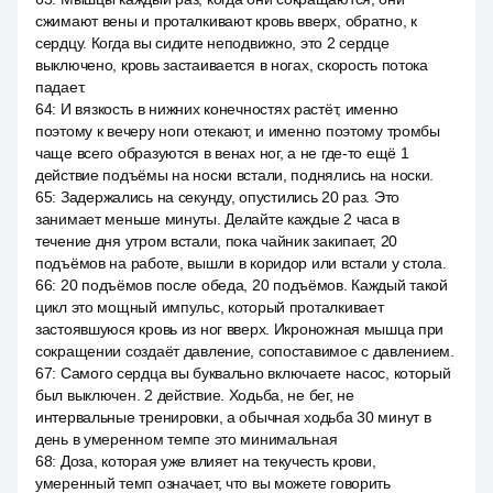
сжимают вены и проталкивают кровь вверх, обратно, к
сердцу. Когда вы сидите неподвижно, это 2 сердце
выключено, кровь застаивается в ногах, скорость потока
падает.
64
:
И вязкость в нижних конечностях растёт, именно
поэтому к вечеру ноги отекают, и именно поэтому тромбы
чаще всего образуются в венах ног, а не где-то ещё 1
действие подъёмы на носки встали, поднялись на носки.
65
:
Задержались на секунду, опустились 20 раз. Это
занимает меньше минуты. Делайте каждые 2 часа в
течение дня утром встали, пока чайник закипает, 20
подъёмов на работе, вышли в коридор или встали у стола.
66
:
20 подъёмов после обеда, 20 подъёмов. Каждый такой
цикл это мощный импульс, который проталкивает
застоявшуюся кровь из ног вверх. Икроножная мышца при
сокращении создаёт давление, сопоставимое с давлением.
67
:
Самого сердца вы буквально включаете насос, который
был выключен. 2 действие. Ходьба, не бег, не
интервальные тренировки, а обычная ходьба 30 минут в
день в умеренном темпе это минимальная
68
:
Доза, которая уже влияет на текучесть крови,
умеренный темп означает, что вы можете говорить