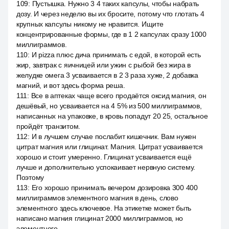
109
:
Пустышка. Нужно 3 4 таких капсулы, чтобы набрать
дозу. И через неделю вы их бросите, потому что глотать 4
крупных капсулы никому не нравится. Ищите
концентрированные формы, где в 1 2 капсулах сразу 1000
миллиграммов.
110
:
И pizza плюс дича принимать с едой, в которой есть
жир, завтрак с яичницей или ужин с рыбой без жира в
желудке омега 3 усваивается в 2 3 раза хуже, 2 добавка
магний, и вот здесь форма реша.
111
:
Все в аптеках чаще всего продаётся оксид магния, он
дешёвый, но усваивается на 4 5% из 500 миллиграммов,
написанных на упаковке, в кровь попадут 20 25, остальное
пройдёт транзитом.
112
:
И в лучшем случае послабит кишечник. Вам нужен
цитрат магния или глицинат. Магния. Цитрат усваивается
хорошо и стоит умеренно. Глицинат усваивается ещё
лучше и дополнительно успокаивает нервную систему.
Поэтому
113
:
Его хорошо принимать вечером дозировка 300 400
миллиграммов элементного магния в день, слово
элементного здесь ключевое. На этикетке может быть
написано магния глицинат 2000 миллиграммов, но
элементного.