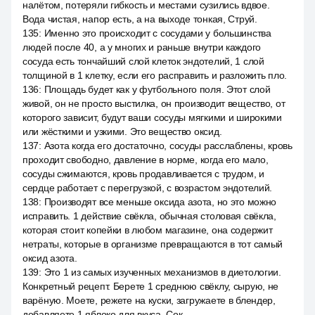
налётом, потеряли гибкость и местами сузились вдвое.
Вода чистая, напор есть, а на выходе тонкая, Струй.
135
:
Именно это происходит с сосудами у большинства
людей после 40, а у многих и раньше внутри каждого
сосуда есть тончайший слой клеток эндотелий, 1 слой
толщиной в 1 клетку, если его расправить и разложить пло.
136
:
Площадь будет как у футбольного поля. Этот слой
живой, он не просто выстилка, он производит вещество, от
которого зависит, будут ваши сосуды мягкими и широкими
или жёсткими и узкими. Это вещество оксид.
137
:
Азота когда его достаточно, сосуды расслаблены, кровь
проходит свободно, давление в норме, когда его мало,
сосуды сжимаются, кровь продавливается с трудом, и
сердце работает с перегрузкой, с возрастом эндотелий.
138
:
Производят все меньше оксида азота, но это можно
исправить. 1 действие свёкла, обычная столовая свёкла,
которая стоит копейки в любом магазине, она содержит
нетраты, которые в организме превращаются в тот самый
оксид азота.
139
:
Это 1 из самых изученных механизмов в диетологии.
Конкретный рецепт. Берете 1 среднюю свёклу, сырую, не
варёную. Моете, режете на куски, загружаете в блендер,
добавляете 1 яблоко для вкуса. Сок.