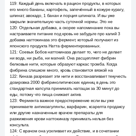
119
:
Каждый день включать в рацион продукты, в которых
его много бананы, картофель, запечённый в кожуре курагу,
шпинат, авокадо, 1 банан и порция шпината. И вы уже
закрыли значительную часть суточной нормы. Это не
120
:
Отдельная добавка, а скорее напоминание пока вы
настраиваете питание под кровь не забудьте про калий 3
добавка наттокиназа это фермент, который получают из
японского продукта Натта ферментированных.
121
:
Соевых Бобов наттокиназа делает то, чего не делает
ни вода, ни рыба, ни магний. Она расщепляет фибрин
белковые нити, которые образуют каркас тромба. Когда
фибрина слишком много, кровь становится вязкой на
122
:
Киназа разрезает эти нити и восстанавливает текучесть
дозировка 2000 фибринолитических единиц в день это
стандартная капсула принимать натощак за 30 минут до
еды, потому что пища снижает актив.
123
:
Фермента важное предостережение если вы уже
принимаете антикоагулянты, варфарин, ксарелта продаксу
или другие назначенные врачом препараты для
разжижения крови наттокиназу принимать нельзя без
консульта.
124
:
С врачом она усиливает их действие, и в сочетании