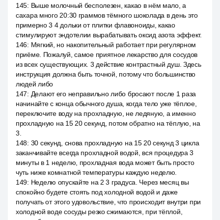
145
:
Выше молочный бесполезен, какао в нём мало, а
сахара много 20:30 граммов тёмного шоколада в день это
примерно 3 4 дольки от плитки флавоноиды, какао
стимулируют эндотелии вырабатывать оксид азота эффект.
146
:
Мягкий, но накопительный работает при регулярном
приёме. Пожалуй, самое приятное лекарство для сосудов
из всех существующих. 3 действие контрастный душ. Здесь
инструкция должна быть точной, потому что большинство
людей либо
147
:
Делают его неправильно либо бросают после 1 раза
начинайте с конца обычного душа, когда тело уже тёплое,
переключите воду на прохладную, не ледяную, а именно
прохладную на 15 20 секунд, потом обратно на тёплую, на
3.
148
:
30 секунд, снова прохладную на 15 20 секунд 3 цикла
заканчивайте всегда прохладной водой, вся процедура 3
минуты в 1 неделю, прохладная вода может быть просто
чуть ниже комнатной температуры каждую неделю.
149
:
Неделю опускайте на 2 3 градуса. Через месяц вы
спокойно будете стоять под холодной водой и даже
получать от этого удовольствие, что происходит внутри при
холодной воде сосуды резко сжимаются, при тёплой,