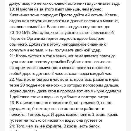
допустима, но не как основной источник газ усиливает взду.
19
:
И многие из за этого пьют меньше, чем нужно.
Кипячёная тоже подходит. Просто дайте ей остыть. Кстати,
отдельная ситуация перелёты и долгие поездки в машине,
в салоне самолёта. Влажность воздуха опускается до
20
:
10 15%. Это суше, чем в пустыне за четырехчасовой
Перелёт. Организм теряет жидкость вдвое быстрее
обычного. Добавьте к этому неподвижное сидение с
согнутыми ногами, и вы получаете двойной удар.
21
:
Кровь густеет, а ток в венах ног замедляется почти до
нуля именно поэтому тромбоз Глубоких вен называют
синдромом экономического класса правило простое в
любой дороге дольше 2 часов стакан воды каждый час.
22
:
Час и хотя бы раз в час встать, пройтись, размять икры,
те же 20 подъёмов на носки, о которых поговорим дальше,
можно делать, даже стоя в проходе вот что мы уже сделали
1 действие стакан воды на тумбочке и полтора литра.
23
:
В течение дня по стоимости 0, по времени 0, но это
фундамент, без которого все остальное работает в
полсилы. Теперь еда. И здесь важно понять 1 вещь. Кровь
густеет не только от нехватки воды, она густеет от
24
:
Того, чем вы её кормите. В крови, есть белок