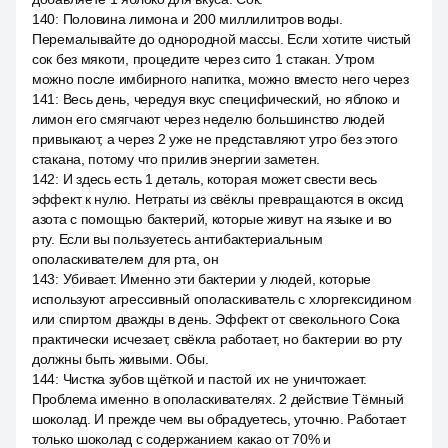
140
:
Половина лимона и 200 миллилитров воды.
Перемалывайте до однородной массы. Если хотите чистый
сок без мякоти, процедите через сито 1 стакан. Утром
можно после имбирного напитка, можно вместо него через
141
:
Весь день, чередуя вкус специфический, но яблоко и
лимон его смягчают через неделю большинство людей
привыкают, а через 2 уже не представляют утро без этого
стакана, потому что прилив энергии заметен.
142
:
И здесь есть 1 деталь, которая может свести весь
эффект к нулю. Нетраты из свёклы превращаются в оксид
азота с помощью бактерий, которые живут на языке и во
рту. Если вы пользуетесь антибактериальным
ополаскивателем для рта, он
143
:
Убивает. Именно эти бактерии у людей, которые
используют агрессивный ополаскиватель с хлоргексидином
или спиртом дважды в день. Эффект от свекольного Сока
практически исчезает, свёкла работает, но бактерии во рту
должны быть живыми. Обы.
144
:
Чистка зубов щёткой и пастой их не уничтожает.
Проблема именно в ополаскивателях. 2 действие Тёмный
шоколад. И прежде чем вы обрадуетесь, уточню. Работает
только шоколад с содержанием какао от 70% и