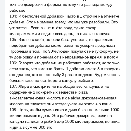
точные дозировки и формы, потому что разница между
работаю
104
:
И бесполезной добавкой часто в 1 строчке на этикетке
добавки. Это не замена всему, что мы уже разобрали. Это
усилитель. Если вы не пьёте воду, едите сахар
килограммами и сидите весь день, то никакая капсула
105
:
Вас не спасёт, но если база уже есть, то правильно
подобранная добавка может заметно ускорить результат.
Проблема в том, что 90% людей покупают не ту форму, не
ту дозировку и принимают в неправильное время, а потом
106
:
Говорят, что добавки не работают, работают, но только
если знать, что именно брать. 1 добавка омега 3 в капсулах
это для тех, кто не ест рыбу 3 раза в неделю. Будем честны,
большинство не ест. Берете капсулу рыбьего.
107
:
Жира и смотрите не на общий вес капсулы, а на
содержание 2 конкретных веществ и pizza
эйкозапентаеновая кислота и de aicha докозагексаеновая
кислота на этикетке они всегда указаны отдельно ваша.
108
:
Цель, чтобы сумма ипиа и дича была не меньше 1000
миллиграммов в день. Это рабочая дозировка, если на
капсуле написано рыбий жир 1000 миллиграммов, но ипиа
и дича в сумме 300 это