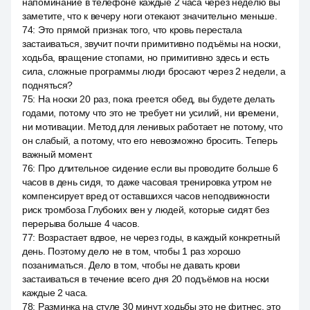
напоминание в телефоне каждые 2 часа через неделю вы
заметите, что к вечеру ноги отекают значительно меньше.
74
:
Это прямой признак того, что кровь перестала
застаиваться, звучит почти примитивно подъёмы на носки,
ходьба, вращение стопами, но примитивно здесь и есть
сила, сложные программы люди бросают через 2 недели, а
подняться?
75
:
На носки 20 раз, пока греется обед, вы будете делать
годами, потому что это не требует ни усилий, ни времени,
ни мотивации. Метод для ленивых работает не потому, что
он слабый, а потому, что его невозможно бросить. Теперь
важный момент.
76
:
Про длительное сидение если вы проводите больше 6
часов в день сидя, то даже часовая тренировка утром не
компенсирует вред от оставшихся часов неподвижности
риск тромбоза Глубоких вен у людей, которые сидят без
перерыва больше 4 часов.
77
:
Возрастает вдвое, не через годы, в каждый конкретный
день. Поэтому дело не в том, чтобы 1 раз хорошо
позаниматься. Дело в том, чтобы не давать крови
застаиваться в течение всего дня 20 подъёмов на носки
каждые 2 часа.
78
:
Разминка на стуле 30 минут ходьбы это не фитнес, это