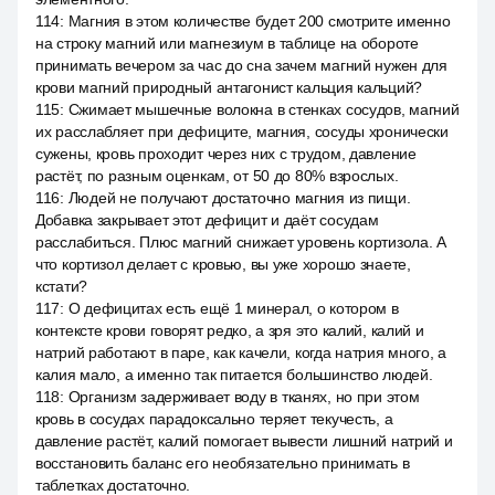
114
:
Магния в этом количестве будет 200 смотрите именно
на строку магний или магнезиум в таблице на обороте
принимать вечером за час до сна зачем магний нужен для
крови магний природный антагонист кальция кальций?
115
:
Сжимает мышечные волокна в стенках сосудов, магний
их расслабляет при дефиците, магния, сосуды хронически
сужены, кровь проходит через них с трудом, давление
растёт, по разным оценкам, от 50 до 80% взрослых.
116
:
Людей не получают достаточно магния из пищи.
Добавка закрывает этот дефицит и даёт сосудам
расслабиться. Плюс магний снижает уровень кортизола. А
что кортизол делает с кровью, вы уже хорошо знаете,
кстати?
117
:
О дефицитах есть ещё 1 минерал, о котором в
контексте крови говорят редко, а зря это калий, калий и
натрий работают в паре, как качели, когда натрия много, а
калия мало, а именно так питается большинство людей.
118
:
Организм задерживает воду в тканях, но при этом
кровь в сосудах парадоксально теряет текучесть, а
давление растёт, калий помогает вывести лишний натрий и
восстановить баланс его необязательно принимать в
таблетках достаточно.