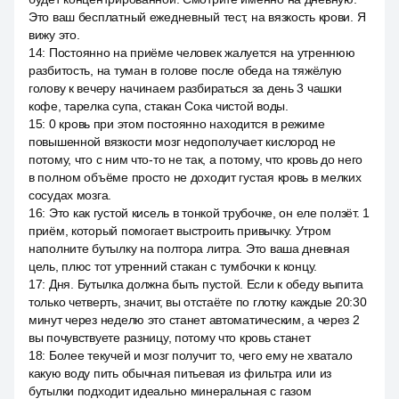
Это ваш бесплатный ежедневный тест, на вязкость крови. Я
вижу это.
14
:
Постоянно на приёме человек жалуется на утреннюю
разбитость, на туман в голове после обеда на тяжёлую
голову к вечеру начинаем разбираться за день 3 чашки
кофе, тарелка супа, стакан Сока чистой воды.
15
:
0 кровь при этом постоянно находится в режиме
повышенной вязкости мозг недополучает кислород не
потому, что с ним что-то не так, а потому, что кровь до него
в полном объёме просто не доходит густая кровь в мелких
сосудах мозга.
16
:
Это как густой кисель в тонкой трубочке, он еле ползёт. 1
приём, который помогает выстроить привычку. Утром
наполните бутылку на полтора литра. Это ваша дневная
цель, плюс тот утренний стакан с тумбочки к концу.
17
:
Дня. Бутылка должна быть пустой. Если к обеду выпита
только четверть, значит, вы отстаёте по глотку каждые 20:30
минут через неделю это станет автоматическим, а через 2
вы почувствуете разницу, потому что кровь станет
18
:
Более текучей и мозг получит то, чего ему не хватало
какую воду пить обычная питьевая из фильтра или из
бутылки подходит идеально минеральная с газом