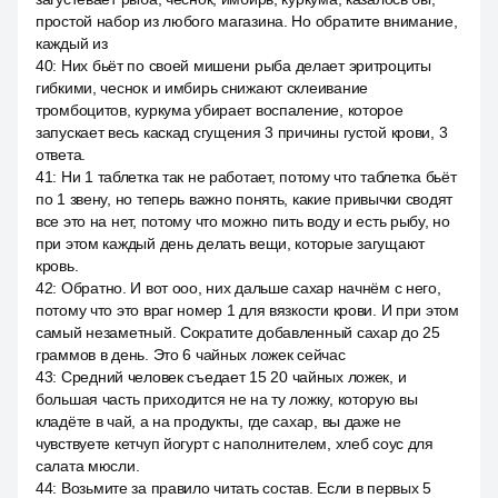
простой набор из любого магазина. Но обратите внимание,
каждый из
40
:
Них бьёт по своей мишени рыба делает эритроциты
гибкими, чеснок и имбирь снижают склеивание
тромбоцитов, куркума убирает воспаление, которое
запускает весь каскад сгущения 3 причины густой крови, 3
ответа.
41
:
Ни 1 таблетка так не работает, потому что таблетка бьёт
по 1 звену, но теперь важно понять, какие привычки сводят
все это на нет, потому что можно пить воду и есть рыбу, но
при этом каждый день делать вещи, которые загущают
кровь.
42
:
Обратно. И вот ооо, них дальше сахар начнём с него,
потому что это враг номер 1 для вязкости крови. И при этом
самый незаметный. Сократите добавленный сахар до 25
граммов в день. Это 6 чайных ложек сейчас
43
:
Средний человек съедает 15 20 чайных ложек, и
большая часть приходится не на ту ложку, которую вы
кладёте в чай, а на продукты, где сахар, вы даже не
чувствуете кетчуп йогурт с наполнителем, хлеб соус для
салата мюсли.
44
:
Возьмите за правило читать состав. Если в первых 5