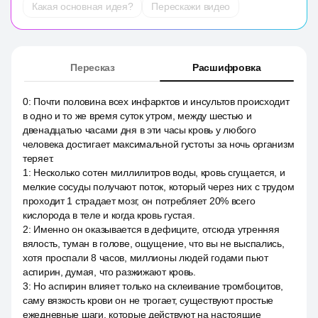
Какая основная идея?
Перескажи видео
Пересказ
Расшифровка
0
:
Почти половина всех инфарктов и инсультов происходит
в одно и то же время суток утром, между шестью и
двенадцатью часами дня в эти часы кровь у любого
человека достигает максимальной густоты за ночь организм
теряет.
1
:
Несколько сотен миллилитров воды, кровь сгущается, и
мелкие сосуды получают поток, который через них с трудом
проходит 1 страдает мозг, он потребляет 20% всего
кислорода в теле и когда кровь густая.
2
:
Именно он оказывается в дефиците, отсюда утренняя
вялость, туман в голове, ощущение, что вы не выспались,
хотя проспали 8 часов, миллионы людей годами пьют
аспирин, думая, что разжижают кровь.
3
:
Но аспирин влияет только на склеивание тромбоцитов,
саму вязкость крови он не трогает, существуют простые
ежедневные шаги, которые действуют на настоящие