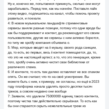
Ну и, конечно же, попытаемся прикинуть, сколько они могут
зарабатывать. Перед тем, как мы начнём. Поставьте лайк
этому видео, подпишитесь на канал, чтобы помочь проекту
развиться, и поехали.
4
:
В новом музыкальном ландшафте стриминговые
сервисы заняли разные позиции, потому что одни вроде бы
как бы поддерживают и контент, да рекомендуют его своим
пользователям, другие же сервисы с ним активно борются,
по типу же spotify компания объявила о.
5
:
Мер, которые вводят на ii музыку, своего рода санкции,
да, то есть, во первых, весь ii контент помещается, да, то,
что это не настоящий артист, а то, что это генерация, кроме
того, spotify очень активно чистит свои библиотеки от
различного спама.
6
:
И контенте, то есть там далеко оставляют не все спамом
опять. Он же считает, что-то на своё усмотрение. Вы
можете быть с ним, к примеру, не согласны, но ещё в 2023
году платформа начала удалять просто десятки тысяч
треков, а совсем недавно они вообще
7
:
Заявили, что удалили 75000000 единиц такого контента,
поэтому чистка там действительно серьёзная. То есть как
бы они стараются скрыть нежелательные треки из