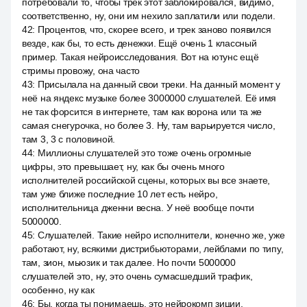
потребовали то, чтобы трек этот заблокировался, видимо,
соответственно, ну, они им нехило заплатили или подели.
42
:
Процентов, что, скорее всего, и трек заново появился
везде, как бы, то есть денежки. Ещё очень 1 классный
пример. Такая нейроисследования. Вот на ютунс ещё
стримы провожу, она часто
43
:
Присылала на данный свои треки. На данный момент у
неё на яндекс музыке более 3000000 слушателей. Её имя
не так форсится в интернете, там как ворона или та же
самая снегурочка, но более 3. Ну, там варьируется число,
там 3, 3 с половиной.
44
:
Миллионы слушателей это тоже очень огромные
цифры, это превышает, ну, как бы очень много
исполнителей российской сцены, которых вы все знаете,
там уже ближе последние 10 лет есть нейро,
исполнительница дженни весна. У неё вообще почти
5000000.
45
:
Слушателей. Такие нейро исполнители, конечно же, уже
работают, ну, всякими дистрибьюторами, лейблами по типу,
там, зион, мьюзик и так далее. Но почти 5000000
слушателей это, ну, это очень сумасшедший трафик,
особенно, ну как
46
:
Бы, когда ты понимаешь, это нейрокомп зиции,