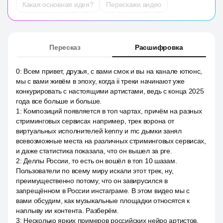
Какая основная идея?
Перескажи видео
Пересказ
Расшифровка
0
:
Всем привет, друзья, с вами смок и вы на канале ютюнс,
мы с вами живём в эпоху, когда ii треки начинают уже
конкурировать с настоящими артистами, ведь с конца 2025
года все больше и больше.
1
:
Композиций появляется в топ чартах, причём на разных
стриминговых сервисах например, трек ворона от
виртуальных исполнителей kenny и mc дымки занял
всевозможные места на различных стриминговых сервисах,
и даже статистика показала, что он вышел за pre.
2
:
Деллы России, то есть он вошёл в топ 10 шазам.
Пользователи по всему миру искали этот трек, ну,
преимущественно потому, что он завирусился в
запрещённом в России инстаграме. В этом видео мы с
вами обсудим, как музыкальные площадки относятся к
наплыву ии контента. Разберём.
3
:
Несколько ярких примеров российских нейро артистов.