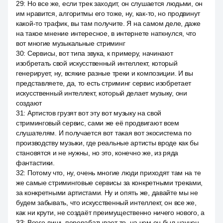
29
:
Но все же, если трек заходит, он слушается людьми, он
им нравится, алгоритмы его тоже, ну, как-то, но продвинут
какой-то трафик, вы там получите. Я на самом деле, даже
на такое мнение интересное, в интернете наткнулся, что
вот многие музыкальные стриминг
30
:
Сервисы, вот типа звука, к примеру, начинают
изобретать свой искусственный интеллект, который
генерирует, ну, всякие разные треки и композиции. И вы
представляете, да, то есть стриминг сервис изобретает
искусственный интеллект, который делает музыку, они
создают
31
:
Артистов грузят вот эту вот музыку на свой
стриминговый сервис, сами же её продвигают всем
слушателям. И получается вот такая вот экосистема по
производству музыки, где реальные артисты вроде как бы
становятся и не нужны, но это, конечно же, из ряда
фантастики.
32
:
Потому что, ну, очень многие люди приходят там на те
же самые стриминговые сервисы за конкретными треками,
за конкретными артистами. Ну и опять же, давайте мы не
будем забывать, что искусственный интеллект, он все же,
как ни крути, не создаёт преимущественно ничего нового, а
33
:
Всего лишь перерабатывает то, на чем он был научен.