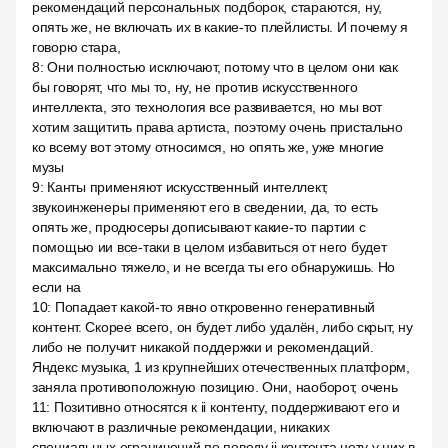
рекомендаций персональных подборок, стараются, ну,
опять же, не включать их в какие-то плейлисты. И почему я
говорю стара,
8
:
Они полностью исключают, потому что в целом они как
бы говорят, что мы то, ну, не против искусственного
интеллекта, это технология все развивается, но мы вот
хотим защитить права артиста, поэтому очень пристально
ко всему вот этому относимся, но опять же, уже многие
музы
9
:
Канты применяют искусственный интеллект,
звукоинженеры применяют его в сведении, да, то есть
опять же, продюсеры дописывают какие-то партии с
помощью ии все-таки в целом избавиться от него будет
максимально тяжело, и не всегда ты его обнаружишь. Но
если на
10
:
Попадает какой-то явно откровенно генеративный
контент. Скорее всего, он будет либо удалён, либо скрыт, ну
либо не получит никакой поддержки и рекомендаций.
Яндекс музыка, 1 из крупнейших отечественных платформ,
заняла противоположную позицию. Они, наоборот, очень
11
:
Позитивно относятся к ii контенту, поддерживают его и
включают в различные рекомендации, никаких
специальных ограничений по поводу ii контента нету у них в