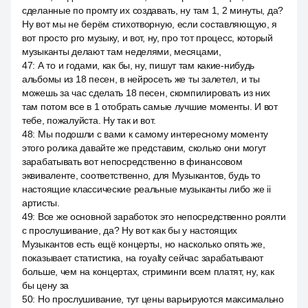
сделанные по промту их создавать, ну там 1, 2 минуты, да?
Ну вот мы не берём стихотворную, если составляющую, я
вот просто pro музыку, и вот, ну, про тот процесс, который
музыканты делают там неделями, месяцами,
47
:
А то и годами, как бы, ну, пишут там какие-нибудь
альбомы из 18 песен, в нейросеть же ты залетел, и ты
можешь за час сделать 18 песен, скомпилировать из них
там потом все в 1 отобрать самые лучшие моменты. И вот
тебе, пожалуйста. Ну так и вот.
48
:
Мы подошли с вами к самому интересному моменту
этого ролика давайте же представим, сколько они могут
зарабатывать вот непосредственно в финансовом
эквиваленте, соответственно, для Музыкантов, будь то
настоящие классические реальные музыканты либо же ii
артисты.
49
:
Все же основной заработок это непосредственно роялти
с прослушивание, да? Ну вот как бы у настоящих
Музыкантов есть ещё концерты, но насколько опять же,
показывает статистика, на royalty сейчас зарабатывают
больше, чем на концертах, стриминги всем платят, ну, как
бы цену за
50
:
Но прослушивание, тут цены варьируются максимально