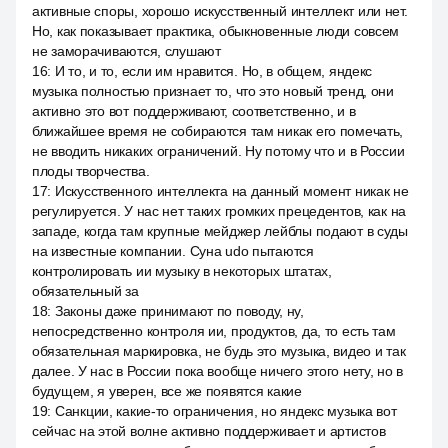
активные споры, хорошо искусственный интеллект или нет.
Но, как показывает практика, обыкновенные люди совсем
не заморачиваются, слушают
16
:
И то, и то, если им нравится. Но, в общем, яндекс
музыка полностью признает то, что это новый тренд, они
активно это вот поддерживают, соответственно, и в
ближайшее время не собираются там никак его помечать,
не вводить никаких ограничений. Ну потому что и в России
плоды творчества.
17
:
Искусственного интеллекта на данный момент никак не
регулируется. У нас нет таких громких прецедентов, как на
западе, когда там крупные мейджер лейблы подают в суды
на известные компании. Суна udo пытаются
контролировать ии музыку в некоторых штатах,
обязательный за
18
:
Законы даже принимают по поводу, ну,
непосредственно контроля ии, продуктов, да, то есть там
обязательная маркировка, не будь это музыка, видео и так
далее. У нас в России пока вообще ничего этого нету, но в
будущем, я уверен, все же появятся какие
19
:
Санкции, какие-то ограничения, но яндекс музыка вот
сейчас на этой волне активно поддерживает и артистов