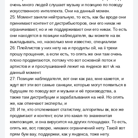
очень много людей слушает музыку и позицию по поводу
искусственного интеллекта. Они на данный момен.
25
:
Момент заняли нейтральную, то есть, как бы вроде они
принимают контент от дистрибьюторов, они его никак не
ограничивают, но и не поддерживают они его никак. То есть
они находятся в позиции наблюдателя, вы можете на вк
выкладывать, но, насколько мне известно, специализи
26
:
Плейлистов у них нету на и продукты ой, на ii треки
прошу прощения, а если есть, то опять же они там очень
плохо продвигаются, потому что вот основной поток и
артистов и и прослушиваний лежит на яндексе вот vk на
данный момент.
27
:
Позиции наблюдателя, вот они как раз, мне кажется, и
ждут вот эти вот самые санкции, которые могут появиться в
будущем по поводу вот и музыки и её производства, а
также там дистрибуции и зарабатывания на ней. Но опять
же, как отмечают эксперты, и
28
:
И те, кто отслеживает статистику, алгоритмы вк, все же
продвигают и контент, если это какая-то знаменитая
композиция, и она вирусится на других площадках. То есть,
опять же, вот, говорю, никаких ограничений нету. Такой вот
прям бум вау, поддержки, как у яндекса, тоже нету.