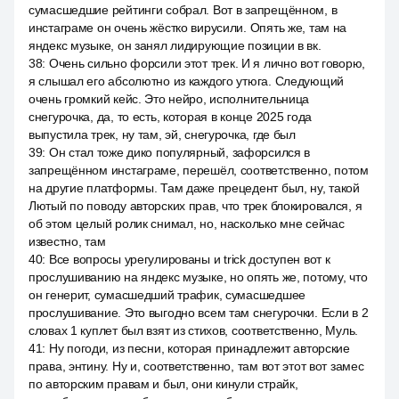
сумасшедшие рейтинги собрал. Вот в запрещённом, в
инстаграме он очень жёстко вирусили. Опять же, там на
яндекс музыке, он занял лидирующие позиции в вк.
38
:
Очень сильно форсили этот трек. И я лично вот говорю,
я слышал его абсолютно из каждого утюга. Следующий
очень громкий кейс. Это нейро, исполнительница
снегурочка, да, то есть, которая в конце 2025 года
выпустила трек, ну там, эй, снегурочка, где был
39
:
Он стал тоже дико популярный, зафорсился в
запрещённом инстаграме, перешёл, соответственно, потом
на другие платформы. Там даже прецедент был, ну, такой
Лютый по поводу авторских прав, что трек блокировался, я
об этом целый ролик снимал, но, насколько мне сейчас
известно, там
40
:
Все вопросы урегулированы и trick доступен вот к
прослушиванию на яндекс музыке, но опять же, потому, что
он генерит, сумасшедший трафик, сумасшедшее
прослушивание. Это выгодно всем там снегурочки. Если в 2
словах 1 куплет был взят из стихов, соответственно, Муль.
41
:
Ну погоди, из песни, которая принадлежит авторские
права, энтину. Ну и, соответственно, там вот этот вот замес
по авторским правам и был, они кинули страйк,