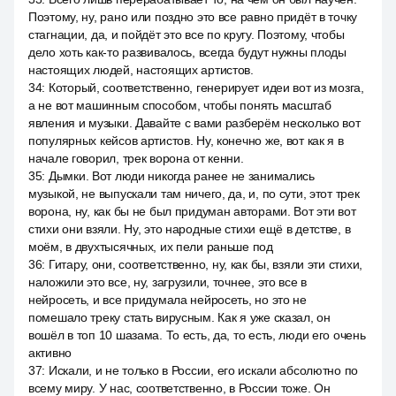
Поэтому, ну, рано или поздно это все равно придёт в точку
стагнации, да, и пойдёт это все по кругу. Поэтому, чтобы
дело хоть как-то развивалось, всегда будут нужны плоды
настоящих людей, настоящих артистов.
34
:
Который, соответственно, генерирует идеи вот из мозга,
а не вот машинным способом, чтобы понять масштаб
явления и музыки. Давайте с вами разберём несколько вот
популярных кейсов артистов. Ну, конечно же, вот как я в
начале говорил, трек ворона от кенни.
35
:
Дымки. Вот люди никогда ранее не занимались
музыкой, не выпускали там ничего, да, и, по сути, этот трек
ворона, ну, как бы не был придуман авторами. Вот эти вот
стихи они взяли. Ну, это народные стихи ещё в детстве, в
моём, в двухтысячных, их пели раньше под
36
:
Гитару, они, соответственно, ну, как бы, взяли эти стихи,
наложили это все, ну, загрузили, точнее, это все в
нейросеть, и все придумала нейросеть, но это не
помешало треку стать вирусным. Как я уже сказал, он
вошёл в топ 10 шазама. То есть, да, то есть, люди его очень
активно
37
:
Искали, и не только в России, его искали абсолютно по
всему миру. У нас, соответственно, в России тоже. Он