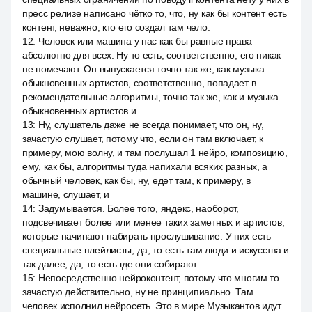
пресс релизе написано чётко то, что, ну как бы контент есть
контент, неважно, кто его создал там чело.
12
:
Человек или машина у нас как бы равные права
абсолютно для всех. Ну то есть, соответственно, его никак
не помечают. Он выпускается точно так же, как музыка
обыкновенных артистов, соответственно, попадает в
рекомендательные алгоритмы, точно так же, как и музыка
обыкновенных артистов и
13
:
Ну, слушатель даже не всегда понимает, что он, ну,
зачастую слушает, потому что, если он там включает, к
примеру, мою волну, и там послушал 1 нейро, композицию,
ему, как бы, алгоритмы туда напихали всяких разных, а
обычный человек, как бы, ну, едет там, к примеру, в
машине, слушает, и
14
:
Задумывается. Более того, яндекс, наоборот,
подсвечивает более или менее таких заметных и артистов,
которые начинают набирать прослушивание. У них есть
специальные плейлисты, да, то есть там люди и искусства и
так далее, да, то есть где они собирают
15
:
Непосредственно нейроконтент, потому что многим то
зачастую действительно, ну не принципиально. Там
человек исполнил нейросеть. Это в мире Музыкантов идут