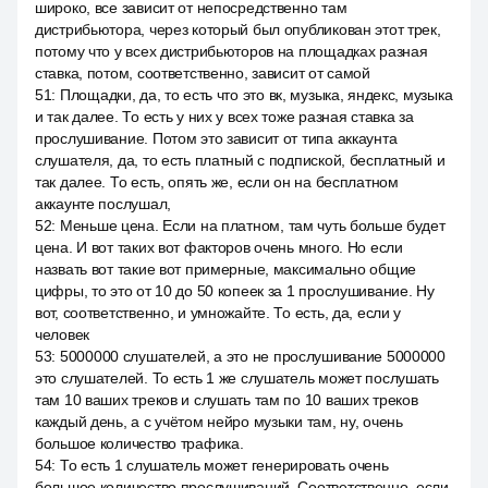
широко, все зависит от непосредственно там
дистрибьютора, через который был опубликован этот трек,
потому что у всех дистрибьюторов на площадках разная
ставка, потом, соответственно, зависит от самой
51
:
Площадки, да, то есть что это вк, музыка, яндекс, музыка
и так далее. То есть у них у всех тоже разная ставка за
прослушивание. Потом это зависит от типа аккаунта
слушателя, да, то есть платный с подпиской, бесплатный и
так далее. То есть, опять же, если он на бесплатном
аккаунте послушал,
52
:
Меньше цена. Если на платном, там чуть больше будет
цена. И вот таких вот факторов очень много. Но если
назвать вот такие вот примерные, максимально общие
цифры, то это от 10 до 50 копеек за 1 прослушивание. Ну
вот, соответственно, и умножайте. То есть, да, если у
человек
53
:
5000000 слушателей, а это не прослушивание 5000000
это слушателей. То есть 1 же слушатель может послушать
там 10 ваших треков и слушать там по 10 ваших треков
каждый день, а с учётом нейро музыки там, ну, очень
большое количество трафика.
54
:
То есть 1 слушатель может генерировать очень
большое количество прослушиваний. Соответственно, если