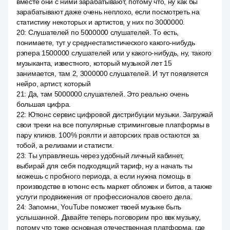
вместе они с ними зарабатывают, потому что, ну как бы
зарабатывают даже очень неплохо, если посмотреть на
статистику некоторых и артистов, у них по 3000000.
20
:
Слушателей по 5000000 слушателей. То есть,
понимаете, тут у среднестатистического какого-нибудь
рэпера 1500000 слушателей или у какого-нибудь, ну, такого
музыканта, известного, который музыкой лет 15
занимается, там 2, 3000000 слушателей. И тут появляется
нейро, артист, который
21
:
Да, там 5000000 слушателей. Это реально очень
большая цифра.
22
:
Ютюнс сервис цифровой дистрибуции музыки. Загружай
свои треки на все популярные стриминговые платформы в
пару кликов. 100% роялти и авторских прав остаются за
тобой, а релизами и статисти.
23
:
Ты управляешь через удобный личный кабинет,
выбирай для себя подходящий тариф, ну а начать ты
можешь с пробного периода, а если нужна помощь в
производстве в ютюнс есть маркет обложек и битов, а также
услуги продвижения от профессионалов своего дела.
24
:
Запомни, YouTube поможет твоей музыке быть
услышанной. Давайте теперь поговорим про ввк музыку,
потому что тоже основная отечественная платформа, где