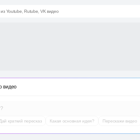
 из Youtube, Rutube, VK видео
о видео
т?
Дай краткий пересказ
Какая основная идея?
Перескажи видео