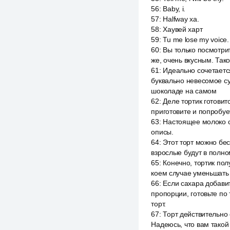
56
:
Baby, i.
57
:
Halfway ха.
58
:
Хаувей харт
59
:
Tu me lose my voice.
60
:
Вы только посмотрит
же, очень вкусным. Так
61
:
Идеально сочетаетс
буквально невесомое су
шоколаде на самом
62
:
Деле тортик готовит
приготовите и попробует
63
:
Настоящее молоко с
описы.
64
:
Этот торт можно бес
взрослые будут в полно
65
:
Конечно, тортик пол
коем случае уменьшать н
66
:
Если сахара добавит
пропорции, готовьте по 
торт.
67
:
Торт действительно 
Надеюсь, что вам такой