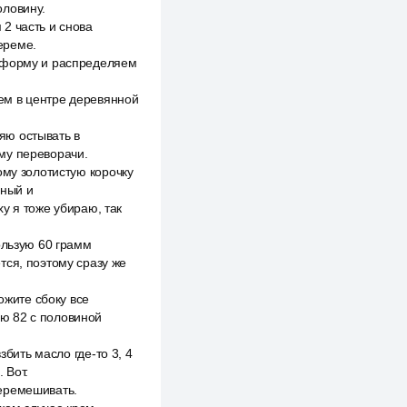
оловину.
2 часть и снова
ереме.
ю форму и распределяем
яем в центре деревянной
ляю остывать в
му переворачи.
ому золотистую корочку
шный и
ху я тоже убираю, так
ользую 60 грамм
тся, поэтому сразу же
ожите сбоку все
ю 82 с половиной
збить масло где-то 3, 4
 Вот.
перемешивать.