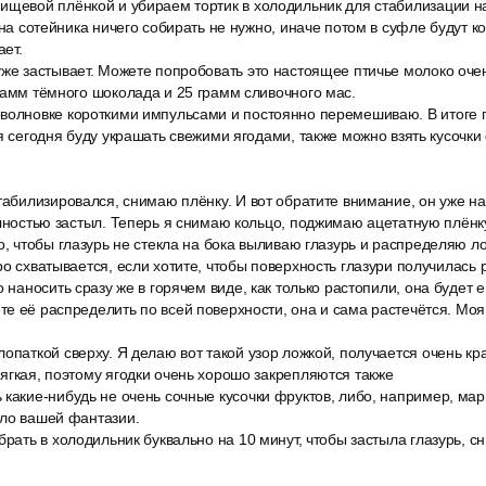
ищевой плёнкой и убираем тортик в холодильник для стабилизации н
 Дна сотейника ничего собирать не нужно, иначе потом в суфле будут 
ает.
уже застывает. Можете попробовать это настоящее птичье молоко оче
рамм тёмного шоколада и 25 грамм сливочного мас.
волновке короткими импульсами и постоянно перемешиваю. В итоге п
 я сегодня буду украшать свежими ягодами, также можно взять кусочки
табилизировался, снимаю плёнку. И вот обратите внимание, он уже нач
олностью застыл. Теперь я снимаю кольцо, поджимаю ацетатную плёнк
о, чтобы глазурь не стекла на бока выливаю глазурь и распределяю л
ро схватывается, если хотите, чтобы поверхность глазури получилась 
о наносить сразу же в горячем виде, как только растопили, она будет
е её распределить по всей поверхности, она и сама растечётся. Моя
опаткой сверху. Я делаю вот такой узор ложкой, получается очень к
ягкая, поэтому ягодки очень хорошо закрепляются также
 какие-нибудь не очень сочные кусочки фруктов, либо, например, ма
ело вашей фантазии.
брать в холодильник буквально на 10 минут, чтобы застыла глазурь, 