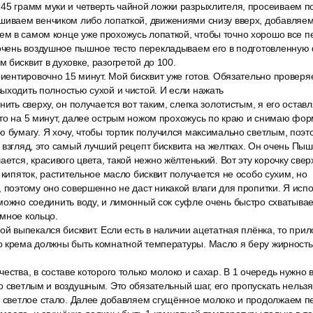
45 грамм муки и четверть чайной ложки разрыхлителя, просеиваем п
шиваем венчиком либо лопаткой, движениями снизу вверх, добавляем 
м в самом конце уже прохожусь лопаткой, чтобы точно хорошо все п
 очень воздушное пышное тесто перекладываем его в подготовленну
 бисквит в духовке, разогретой до 100.
риентировочно 15 минут. Мой бисквит уже готов. Обязательно провер
ыходить полностью сухой и чистой. И если нажать
нить сверху, он получается вот таким, слегка золотистым, я его остав
то на 5 минут, далее острым ножом прохожусь по краю и снимаю фор
 бумагу. Я хочу, чтобы тортик получился максимально светлым, поэт
 взгляд, это самый лучший рецепт бисквита на желтках. Он очень Пы
ается, красивого цвета, такой нежно жёлтенький. Вот эту корочку свер
 кипяток, растительное масло бисквит получается не особо сухим, но
 поэтому оно совершенно не даст никакой влаги для пропитки. Я исп
можно соединить воду, и лимонный сок суфле очень быстро схватывае
мное кольцо.
ой выпекался бисквит. Если есть в наличии ацетатная плёнка, то прил
о крема должны быть комнатной температуры. Масло я беру жирность
ества, в составе которого только молоко и сахар. В 1 очередь нужно в
о светлым и воздушным. Это обязательный шаг, его пропускать нельзя.
о светлое стало. Далее добавляем сгущённое молоко и продолжаем 