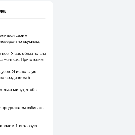
ка
делиться своим
 невероятно вкусным,
 все. У вас обязательно
на желтках. Приготовим
адусов. Я использую
ске соединяем 5
олько минут, чтобы
у продолжаем взбивать
бавляем 1 столовую