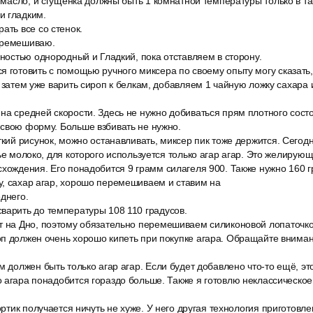
и масло, и сгущёнка должны быть 1 комнатной температуры только в т
и гладким.
ать все со стенок.
еремешиваю.
лностью однородный и Гладкий, пока отставляем в сторону.
я готовить с помощью ручного миксера по своему опыту могу сказать,
а затем уже варить сироп к белкам, добавляем 1 чайную ложку сахара 
а средней скорости. Здесь не нужно добиваться прям плотного состо
 свою форму. Больше взбивать не нужно.
ткий рисунок, можно останавливать, миксер пик тоже держится. Сегод
чье молоко, для которого используется только агар агар. Это желирую
схождения. Его понадобится 9 грамм силагеля 900. Также нужно 160 
у, сахар агар, хорошо перемешиваем и ставим на
днего.
варить до температуры 108 110 градусов.
т на Дно, поэтому обязательно перемешиваем силиконовой лопаточк
п должен очень хорошо кипеть при покупке агара. Обращайте внимани
м должен быть только агар агар. Если будет добавлено что-то ещё, это
 агара понадобится гораздо больше. Также я готовлю неклассическое
тортик получается ничуть не хуже. У него другая технология приготовле