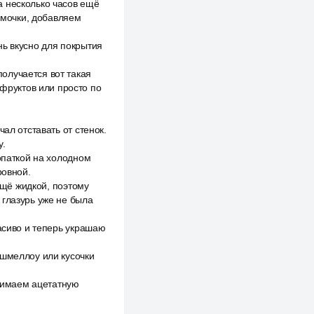
а несколько часов ещё
комочки, добавляем
нь вкусно для покрытия
олучается вот такая
 фруктов или просто по
ал отставать от стенок.
у.
опаткой на холодном
ровной.
 ещё жидкой, поэтому
 глазурь уже не была
расиво и теперь украшаю
ршмеллоу или кусочки
снимаем ацетатную