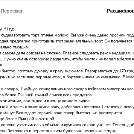
Пересказ
Расшифров
 if i тур.
 будем готовить торт, птичье молоко. Вы уже очень давно просили по
одня предлагаю приготовить этот замечательный торт. Он получается
вально тающим.
на самом деле совсем не сложно. Главное следовать рекомендациям, и
ц. Нужно очень осторожно разделить, чтобы желток не попал в белок 
в
ь быстро, поэтому духовку я сразу включила. Разогреваться до 170 гр
донышко застилаю пергаментом, а бортики ничем не смазываю. В Ми
м сахара, 1 чайную ложку ванильного сахара взбиваем миксером неск
ла более Пышной точный список всех продуктов.
в описании, под видео и в конце каждого видео.
ой, и здесь я закипятила воду, добавляю к желткам 1 столовую ложк
 минут. Благодаря горячей воде сахар быстренько растворится.
ещё более Пышной и плотной.
а хорошо увеличилась в объёме и крупинок сахара уже нет. Теперь до
сла без запаха и перемешиваем буквально несколько секунд.