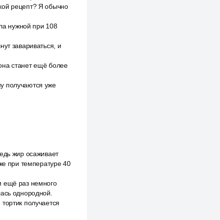
кой рецепт? Я обычно
гла нужной при 108
нут завариваться, и
 она станет ещё более
му получаются уже
ведь жир осаживает
уже при температуре 40
и ещё раз немного
лась однородной.
 тортик получается