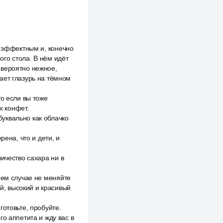
, эффектным и, конечно
го стола. В нём идёт
евероятно нежное,
ает глазурь на тёмном
то если вы тоже
х конфет.
уквально как облачко
рена, что и дети, и
ичество сахара ни в
оем случае не меняйте
ый, высокий и красивый
отовьте, пробуйте.
о аппетита и жду вас в