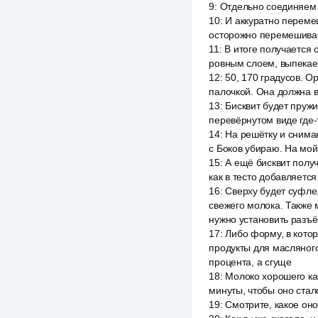
9
:
Отдельно соединяем 
10
:
И аккуратно переме
осторожно перемешивае
11
:
В итоге получается
ровным слоем, выпекаем
12
:
50, 170 градусов. О
палочкой. Она должна в
13
:
Бисквит будет пружи
перевёрнутом виде где-
14
:
На решётку и снимаю
с Боков убираю. На мой
15
:
А ещё бисквит получ
как в тесто добавляется
16
:
Сверху будет суфле,
свежего молока. Также 
нужно установить разъё
17
:
Либо форму, в котор
продукты для масляног
процента, а сгуще
18
:
Молоко хорошего кач
минуты, чтобы оно стал
19
:
Смотрите, какое он