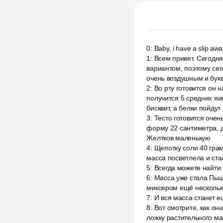
0
:
Baby, i have a slip away,
1
:
Всем привет. Сегодня
вариантом, поэтому сег
очень воздушным и бук
2
:
Во рту готовится он 
получится 5 средних яи
бисквит, а белки пойдут 
3
:
Тесто готовится очен
форму 22 сантиметра, 
Желтков маленькую
4
:
Щепотку соли 40 грам
масса посветлела и ста
5
:
Всегда можете найти 
6
:
Масса уже стала Пышн
миксером ещё несколько
7
:
И вся масса станет 
8
:
Вот смотрите, как он
ложку растительного ма