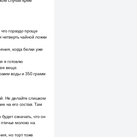
аком случае крем
 что гораздо проще
и четверть чайной ложки
яния, когда белки уже
ня я готовлю
щее веще.
грамм воды и 350 грамм
ой. Не делайте слишком
е на его состав. Там
 будет означать, что он
 птичье молоко на
ния, но торт тоже