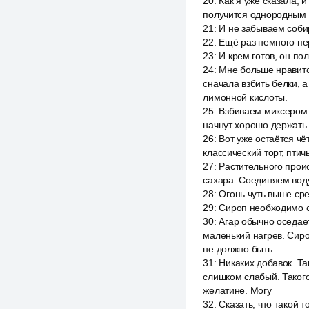
20
:
Как я уже сказала, 
получится однородным 
21
:
И не забываем собир
22
:
Ещё раз немного п
23
:
И крем готов, он по
24
:
Мне больше нравитс
сначала взбить белки, 
лимонной кислоты.
25
:
Взбиваем миксером н
начнут хорошо держать
26
:
Вот уже остаётся чё
классический торт, пти
27
:
Растительного прои
сахара. Соединяем вод
28
:
Огонь чуть выше сре
29
:
Сироп необходимо с
30
:
Агар обычно оседае
маленький нагрев. Сиро
не должно быть.
31
:
Никаких добавок. Та
слишком слабый. Такого
желатине. Могу
32
:
Сказать, что такой 