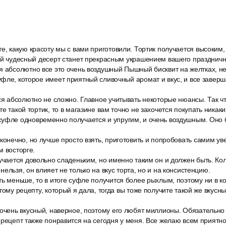
е, какую красоту мы с вами приготовили. Тортик получается высоким
ой чудесный десерт станет прекрасным украшением вашего празднично
я абсолютно все это очень воздушный Пышный бисквит на желтках, н
фле, которое имеет приятный сливочный аромат и вкус, и все заверш
ся абсолютно не сложно. Главное учитывать некоторые нюансы. Так ч
е такой тортик, то в магазине вам точно не захочется покупать никаки
уфле одновременно получается и упругим, и очень воздушным. Оно б
конечно, но лучше просто взять, приготовить и попробовать самим уве
м восторге.
учается довольно сладеньким, но именно таким он и должен быть. Кол
ельзя, он влияет не только на вкус торта, но и на консистенцию.
ь меньше, то в итоге суфле получится более рыхлым, поэтому ни в к
тому рецепту, который я дала, тогда вы тоже получите такой же вкусн
очень вкусный, наверное, поэтому его любят миллионы. Обязательно г
 рецепт также понравится на сегодня у меня. Все желаю всем приятног