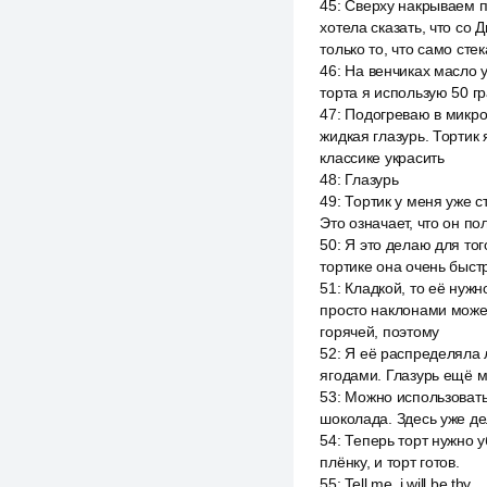
45
:
Сверху накрываем п
хотела сказать, что со
только то, что само стек
46
:
На венчиках масло 
торта я использую 50 г
47
:
Подогреваю в микро
жидкая глазурь. Тортик
классике украсить
48
:
Глазурь
49
:
Тортик у меня уже с
Это означает, что он п
50
:
Я это делаю для тог
тортике она очень быст
51
:
Кладкой, то её нужн
просто наклонами может
горячей, поэтому
52
:
Я её распределяла л
ягодами. Глазурь ещё м
53
:
Можно использовать
шоколада. Здесь уже д
54
:
Теперь торт нужно у
плёнку, и торт готов.
55
:
Tell me, i will be thy.