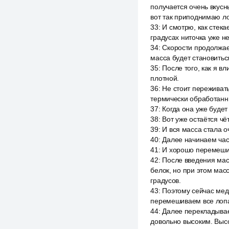
получается очень вкус
вот так приподнимаю ло
33
:
И смотрю, как стека
градусах ниточка уже н
34
:
Скорости продолжаем
масса будет становить
35
:
После того, как я в
плотной.
36
:
Не стоит переживат
термически обработан
37
:
Когда она уже будет
38
:
Вот уже остаётся чё
39
:
И вся масса стала о
40
:
Далее начинаем час
41
:
И хорошо перемеши
42
:
После введения мас
белок, но при этом мас
градусов.
43
:
Поэтому сейчас мед
перемешиваем все лопат
44
:
Далее перекладывае
довольно высоким. Высо