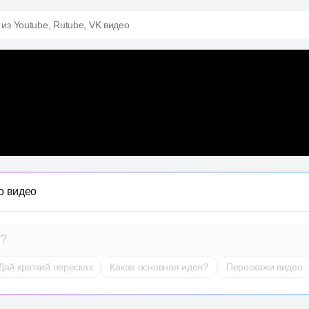
 из Youtube, Rutube, VK видео
о видео
т?
Дай краткий пересказ
Какая основная идея?
Перескажи видео