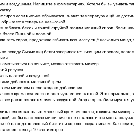
ным и воздушным. Напишите в комментариях. Хотели бы вы увидеть та
патку.
ет сироп если ниточка обрывается, значит, температура ещё не дости
е обрывается теперь на невысокой.
 взбивать белок и тонкой струйкой вводим кипящий сироп, белки нач
ся более Пышной и плотной.
лила весь сироп, продолжаю взбивать всю массу ещё несколько минут,
ь по поводу Сырых яиц белки завариваются кипящим сиропом, поэто
ными.
 наматываться на венчике, можно отключать миксер.
ткий рисунок.
чень плотной и воздушной.
тями добавлять масляный крем.
ваем миксером после каждого добавления.
ляного крема вся масса станет чуть менее плотной. Это нормально, 
са все равно останется очень воздушной. Агар агар стабилизируется 
лить нельзя как только масляный крем вмешался, отключаем миксер 
кой, чтобы на стенках миски ничего не осталось и вся масса получи
м её на подготовленный бисквит и хорошо разравниваем. Как видите,
та моего кольца 10 сантиметров.